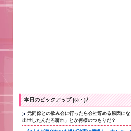
本日のピックアップ |ω・)ﾉ
元同僚との飲み会に行ったら会社辞める原因にな
出世したんだろ奢れ」とか何様のつもりだ？