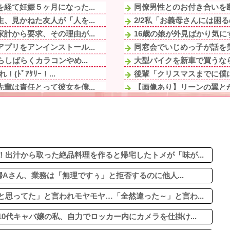
経て妊娠５ヶ月になった...
同僚男性とのお付き合いを断
、見かねた友人が「人を...
2/2私「お義母さんには困
計から要求、その理由が...
16歳の娘が外見ばかり気に
プリをアンインストール...
同窓会でいじめっ子が話を美
しばらくカラコンやめ...
大型バイクを新車で買うならカワ
ﾞｱｹﾘｰ！...
後輩「クリスマスまでに僕に
輩は責任とって彼女を僕...
【画像あり】リーンの翼とか
ないなら放火する」→近...
ワイのロ癖が「QoL上げろ
たいになっちゃって身体...
公園遊びの菓子交換が嫌だ。
元TBSアナ山本里菜が離
とんでもない事態になっ...
噂を尾ひれをつけて言いふら
父は田舎の神社の神主で...
出汁から取った絶品料理を作ると帰宅したトメが「味が...
婦Aさん、業務は「無理ですぅ」と拒否するのに他人...
思ってた」と言われモヤモヤ…「全然違った～」と言わ...
0代キャバ嬢の私、自力でロッカー内にカメラを仕掛け...