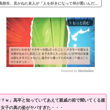
校生、見かねた友人が「人を好きになって何が悪いんだ...
もっと読む
arrow_forward_ios
Powered by 
GliaStudios
M
u
t
け？ｗ」高卒と知っていてあえて親戚の前で聞いてくる腹
e
ト女子の真の姿がヤバすぎた・・・