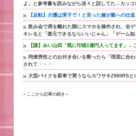
よ」と参考書を読みながら淡々と話してた←カッコ
【反転】介護は実子で！と言った嫁が親への仕送
飲み会で席を離れた隙にスマホを操作され、全ゲ
キレると「復元できるならいいじゃん」「ゲーム如
【謎】みい山田「既に印税1億円入ってます」←
同僚男性とのお付き合いを断ったら「理屈に合わ
されて・・・
大型バイクを新車で買うならカワサキZ900RSとホ
～ここから記事の続き～