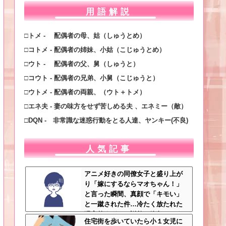
用語解説
□トメ - 配偶者の母、姑（しゅうとめ）
□コトメ - 配偶者の姉妹、小姑（こじゅうとめ）
□ウト - 配偶者の父、舅（しゅうと）
□コウト - 配偶者の兄弟、小舅（こじゅうと）
□ウトメ - 配偶者の両親、（ウト＋トメ）
□エネ夫 - 妻の味方をせず苦しめる夫 、エネミー（敵）
□DQN - 非常識な迷惑行動をとる人達、ヤンキー(不良)
人気記事
アニメ好きの同僚女子と盛り上が
り「嫁にするならマオちゃん！」
と言った瞬間、真顔で「キモい」
と一蹴された件…冷たく放たれた
現実的すぎるお説教に絶句←オタ
住宅街を歩いていたら小１女児に
クのノリをリアルで出すとそうな