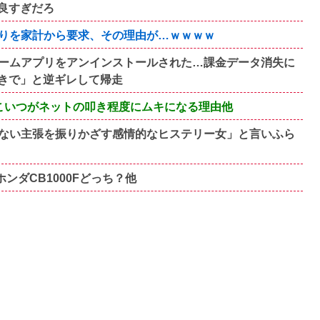
良すぎだろ
りを家計から要求、その理由が…ｗｗｗｗ
ームアプリをアンインストールされた…課金データ消失に
きで」と逆ギレして帰走
こいつがネットの叩き程度にムキになる理由他
ない主張を振りかざす感情的なヒステリー女」と言いふら
ンダCB1000Fどっち？他