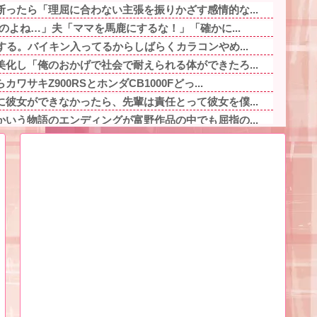
ったら「理屈に合わない主張を振りかざす感情的な...
るのよね…」夫「ママを馬鹿にするな！」「確かに...
する。バイキン入ってるからしばらくカラコンやめ...
化し「俺のおかげで社会で耐えられる体ができたろ...
サキZ900RSとホンダCB1000Fどっ...
彼女ができなかったら、先輩は責任とって彼女を僕...
いう物語のエンディングが富野作品の中でも屈指の...
」「PCAD回せ」「常識を疑え」なんやが他
大人数だと菓子食べ放題みたいになっちゃって身体...
婚発表「それぞれの道を歩むこととなりました」他
す職場のおやじ「私さんは社内一のイケメンに言い...