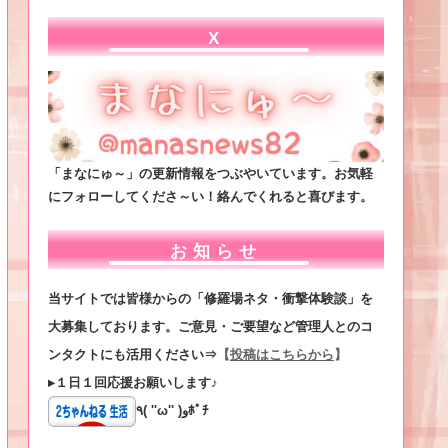
X
「まなにゅ～」の更新情報をつぶやいています。お気軽
にフォローしてくださ～い！絡んでくれると喜びます。
お知らせ
当サイトでは皆様からの「修羅場ネタ・衝撃体験談」を
大募集しております。ご意見・ご要望など管理人とのコ
ンタクトにも活用ください⇒
【
投稿はこちらから
】
▸１日１回応援お願いします♪
٩( ''ω'' )وﾎﾟﾁ