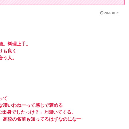
2026.01.21
能。料理上手。
りも良く
合う人。
。
って
な凄いわねーって感じで褒める
学ご出身でしたっけ？」と聞いてくる。
、高校の名前も知ってるはずなのになー