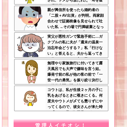
され、トメから放たれた「耳を疑
う理不尽すぎる一言」に愕然←妊
親が興信所を使ったら婚約者の
娠時期の操作とか超能力者かよ
「二股＋AV出演」が判明。両家顔
合わせで証拠映像を見せられて吐
いた私 →その場で円満破棄となっ
たが、元婚約者カップルから嫌が
実父が悪性ガンで緊急手術に…ガ
らせが始まって・・・
クブルの私に夫が「週末の温泉一
泊忘年会どうする？」私「行けな
い」と答えると、夫から返ってき
た信じられない一言←子どもたち
無理やり家族旅行に付いてきて露
の方が何倍も常識的で泣ける
天風呂でも大声で嫌味を言う姑。
爆発寸前の私が他の客の前で「一
世一代の勇気」を振り絞り決行し
た前代未聞の返り討ちがこちら←
コウトは、私が生後２ヶ月の子に
身体を張った捨て身の反撃すぎる
乳をあげるときに覗きにくる。何
度夫やウトメが〆ても懲りずにや
ってくるので、彼女さんが来た時
に「コウト君が毎回見たがるのよ
～ｗ」と言うと、彼女さん鬼の形
相でコウトの元へｗ
管理人イチオシ！