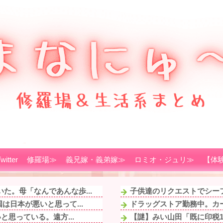
witter
修羅場≫
義兄嫁・義弟嫁≫
ロミオ・ジュリ≫
【体
た。母「なんであんな歩...
子供達のリクエストでシーフ
は日本が悪いと思って...
ドラッグストア勤務中。カー
と思っている。遠方...
【謎】みい山田「既に印税1