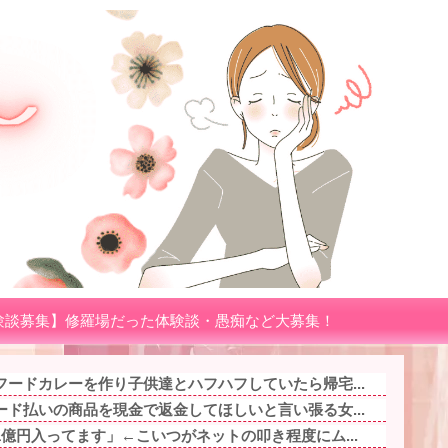
験談募集】修羅場だった体験談・愚痴など大募集！
ードカレーを作り子供達とハフハフしていたら帰宅...
ド払いの商品を現金で返金してほしいと言い張る女...
億円入ってます」←こいつがネットの叩き程度にム...