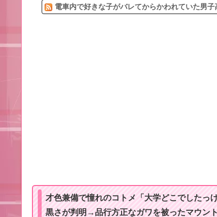
電車内で好きな子がバレてからかわれていた男子高
才色兼備で憧れのコトメ「大学どこでしたっ
黒さが判明→品行方正なガワを被ったマウン