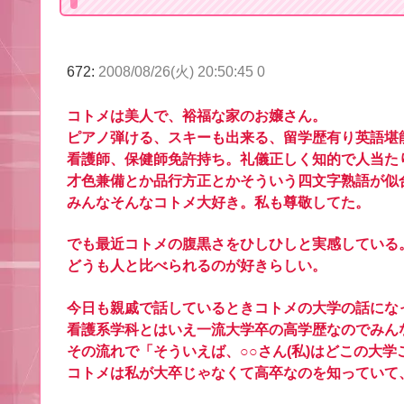
672:
2008/08/26(火) 20:50:45 0
コトメは美人で、裕福な家のお嬢さん。
ピアノ弾ける、スキーも出来る、留学歴有り英語堪
看護師、保健師免許持ち。礼儀正しく知的で人当た
才色兼備とか品行方正とかそういう四文字熟語が似
みんなそんなコトメ大好き。私も尊敬してた。
でも最近コトメの腹黒さをひしひしと実感している
どうも人と比べられるのが好きらしい。
今日も親戚で話しているときコトメの大学の話にな
看護系学科とはいえ一流大学卒の高学歴なのでみん
その流れで「そういえば、○○さん(私)はどこの大
コトメは私が大卒じゃなくて高卒なのを知っていて