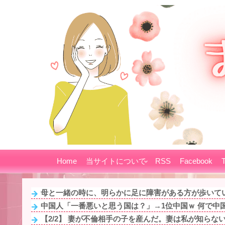
Home
当サイトについて
RSS
Facebook
T
母と一緒の時に、明らかに足に障害がある方が歩いてい
中国人「一番悪いと思う国は？」→1位中国ｗ 何で中国
【2/2】 妻が不倫相手の子を産んだ。妻は私が知らない