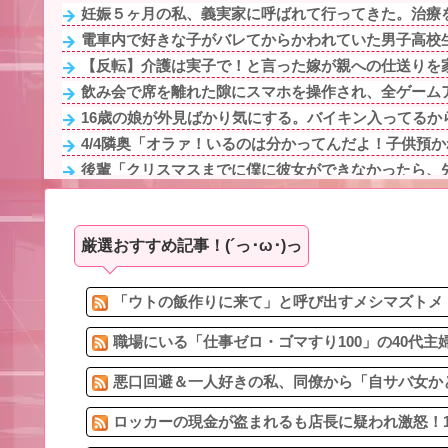
妊娠５ヶ月の私、義実家に呼ばれて行ってきた。治療を
電車内で好きな子がバレてからかわれていた男子高校生
【反転】介護は実子で！と言った嫁が親への仕送りを家
飲み会で席を離れた隙にスマホを操作され、全ゲームア
16歳の娘が外見ばかり気にする。バイキン入ってるから
4/4隣奥「オラァ！いるのは分かってんだよ！子供預かれ！(ﾄ
後輩「クリスマスまでに僕に彼女ができなかったら、先
女を作って家を出たコトメ夫。コトメ「帰ってきてくれ
公園遊びの菓子交換が嫌だ。大人数だと菓子食べ放題み
厳選おすすめ記事！(´っ･ω･)っ
買いに行ったけれども軒並み売り切れ
激辛チャレンジの契約書にサインし、チャレンジしたら
幼少の頃、祖父母の家に預けられていたことがある。祖
「ウトの飯作りに来て」と呼び出すメシマズトメ！
職場にいる「仕事ゼロ・ゴマすり100」の40代主
悪口回避＆一人好きの私、同僚から「自サバ女かと
ロッカーの現金が盗まれるも店長に疑われ激怒！1