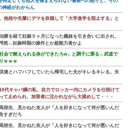
を特定しても犯人を捕まえられない警察への怒りと、その
の神経がわからん
、他校や先輩にデマを吹聴して「大学進学を阻止する」と
治療を経て妊娠５ヶ月になった義妹を引き合いに出され、
愕然←妊娠時期の操作とか超能力者かよ
社会で耐えられる体ができたろw」と調子に乗る←武道で
りｗｗｗ
供達とハフハフしていたら帰宅した夫がキレるキレる。夫
10代キャバ嬢の私、自力でロッカー内にカメラを仕掛けて
って止められ、加害者に泣かれながら大揉めして・・・
高校生、見かねた友人が「人を好きになって何が悪いんだ
良すぎだろ
高校生、見かねた友人が「人を好きになって何が悪いんだ