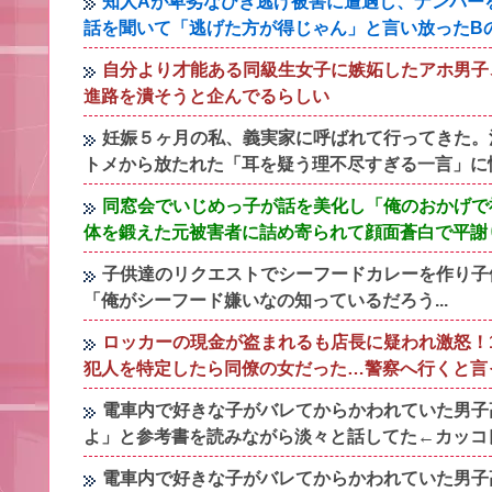
知人Aが卑劣なひき逃げ被害に遭遇し、ナンバー
話を聞いて「逃げた方が得じゃん」と言い放ったB
自分より才能ある同級生女子に嫉妬したアホ男子
進路を潰そうと企んでるらしい
妊娠５ヶ月の私、義実家に呼ばれて行ってきた。
トメから放たれた「耳を疑う理不尽すぎる一言」に
同窓会でいじめっ子が話を美化し「俺のおかげで
体を鍛えた元被害者に詰め寄られて顔面蒼白で平謝
子供達のリクエストでシーフードカレーを作り子
「俺がシーフード嫌いなの知っているだろう...
ロッカーの現金が盗まれるも店長に疑われ激怒！
犯人を特定したら同僚の女だった…警察へ行くと言
電車内で好きな子がバレてからかわれていた男子
よ」と参考書を読みながら淡々と話してた←カッコ
電車内で好きな子がバレてからかわれていた男子