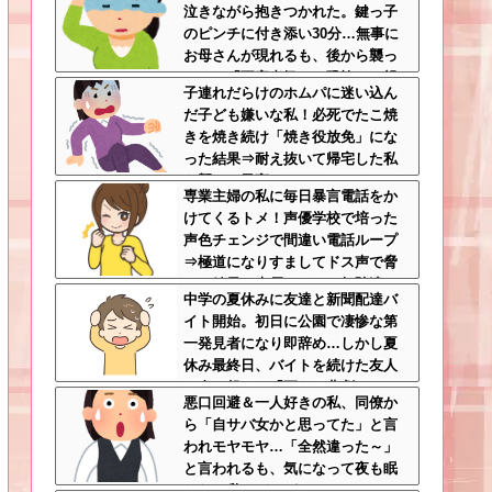
泣きながら抱きつかれた。鍵っ子
る
のピンチに付き添い30分…無事に
お母さんが現れるも、後から襲っ
てきた「不審者扱いの恐怖」←親
子連れだらけのホムパに迷い込ん
切心が裏目に出るかもしれない世
だ子ども嫌いな私！必死でたこ焼
の中怖すぎる
きを焼き続け「焼き役放免」にな
った結果⇒耐え抜いて帰宅した私
を襲った異変ｗｗｗ←ストレスで3
専業主婦の私に毎日暴言電話をか
7.5度の熱が出るのは凄まじい
けてくるトメ！声優学校で培った
声色チェンジで間違い電話ループ
⇒極道になりすましてドス声で脅
した結果←声優スキルの無駄遣い
中学の夏休みに友達と新聞配達バ
が最高すぎるｗｗｗ
イト開始。初日に公園で凄惨な第
一発見者になり即辞め…しかし夏
休み最終日、バイトを続けた友人
の身に起きた「更なる悲劇」←こ
悪口回避＆一人好きの私、同僚か
のバイト先、呪われすぎだろ
ら「自サバ女かと思ってた」と言
われモヤモヤ…「全然違った～」
と言われるも、気になって夜も眠
れない私はどこがサバサバ？←ネ