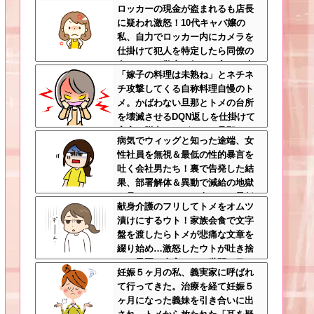
ロッカーの現金が盗まれるも店長
チネチ気にしてる時点で自サバじ
に疑われ激怒！10代キャバ嬢の
ゃない
私、自力でロッカー内にカメラを
仕掛けて犯人を特定したら同僚の
女だった…警察へ行くと言って止
「嫁子の料理は未熟ね」とネチネ
められ、加害者に泣かれながら大
チ攻撃してくる自称料理自慢のト
揉めして・・・
メ。かばわない旦那とトメの台所
を壊滅させるDQN返しを仕掛けて
実家に脱出←かばわない旦那も一
病気でウィッグと知った途端、女
緒に痛い目見ろ
性社員を無視＆最低の性的暴言を
吐く会社男たち！裏で告発した結
果、部署解体＆異動で減給の地獄
を見ることにｗｗ←人として最低
献身介護のフリしてトメをオムツ
限の倫理観すら欠如してる
漬けにするウト！家族会食で文字
盤を渡したらトメが悲痛な文章を
綴り始め…激怒したウトが吐き捨
てた最悪の真実とは←世間の目し
妊娠５ヶ月の私、義実家に呼ばれ
か気にしてない最低旦那だった
て行ってきた。治療を経て妊娠５
ヶ月になった義妹を引き合いに出