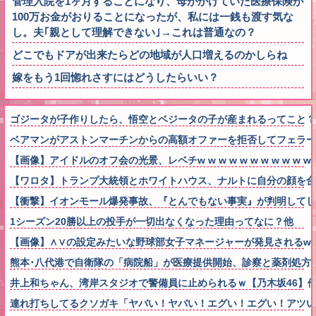
管理入院を1ヶ月することになり、母がかけていた医療保険が
100万お金がおりることになったが、私には一銭も渡す気な
し。夫｢親として理解できない｣→これは普通なの？
どこでもドアが出来たらどの地域が人口増えるのかしらね
嫁をもう1回惚れさすにはどうしたらいい？
ゴジータが子作りしたら、悟空とベジータの子が産まれるってこと？
ベアマンがアストンマーチンからの高額オファーを拒否してフェラー
【画像】アイドルのオフ会の光景、レベチw w w w w w w w w w w
【ワロタ】トランプ大統領とホワイトハウス、ナルトに自分の顔を合
【衝撃】イオンモール爆発事故、『とんでもない事実』が判明してし
1シーズン20勝以上の投手が一切出なくなった理由ってなに？他
【画像】∧∨の設定みたいな野球部女子マネージャーが発見されるww
熊本･八代港で自衛隊の「病院船」が医療提供開始、診察と薬剤処方
井上和ちゃん、湾岸スタジオで警備員に止められるｗ【乃木坂46】
連れ打ちしてるクソガキ「ヤバい！ヤバい！エグい！エグい！アツ