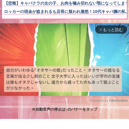
【悲報】キャバクラの女の子、お肉を噛み切れない顎になってしまう
ロッカーの現金が盗まれるも店長に疑われ激怒！10代キャバ嬢の私
もっと読む
arrow_forward_ios
Powered by 
GliaStudios
※自動音声の停止は↑のバナーをタップ
M
u
t