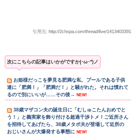
引用元:
http://2chspa.com/thread/live/1413403391
次にこちらの記事はいかがですか|･ω･*)ノ
お姫様だっこを夢見る肥満な私、プールである子供
達に「肥満！」「肥満だ！」と騒がれた。それは慣れて
るので別にいいが……その後→
NEW!
38歳マザコン夫の誕生日に「むしゅこたんおめでと
う！」と義実家を飾り付ける超過干渉トメ！ご近所さん
を招待してあげたら、38歳メタボ夫が登場して近所の
おじいさんが大爆発する事態に
NEW!