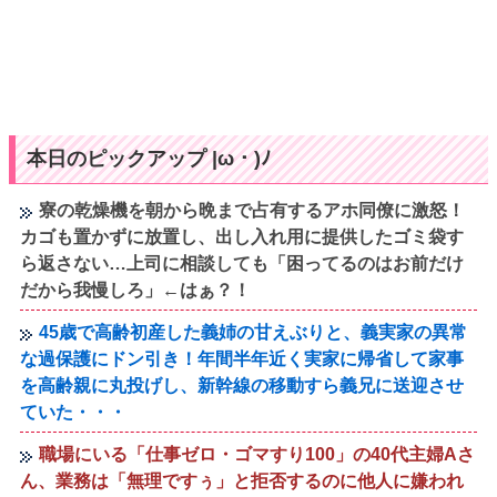
本日のピックアップ |ω・)ﾉ
寮の乾燥機を朝から晩まで占有するアホ同僚に激怒！
カゴも置かずに放置し、出し入れ用に提供したゴミ袋す
ら返さない…上司に相談しても「困ってるのはお前だけ
だから我慢しろ」←はぁ？！
45歳で高齢初産した義姉の甘えぶりと、義実家の異常
な過保護にドン引き！年間半年近く実家に帰省して家事
を高齢親に丸投げし、新幹線の移動すら義兄に送迎させ
ていた・・・
職場にいる「仕事ゼロ・ゴマすり100」の40代主婦Aさ
ん、業務は「無理ですぅ」と拒否するのに他人に嫌われ