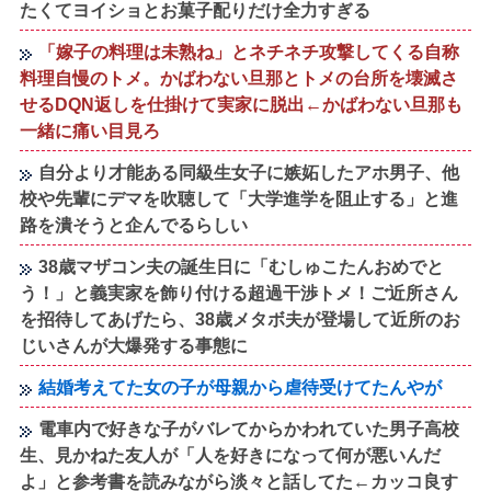
たくてヨイショとお菓子配りだけ全力すぎる
「嫁子の料理は未熟ね」とネチネチ攻撃してくる自称
料理自慢のトメ。かばわない旦那とトメの台所を壊滅さ
せるDQN返しを仕掛けて実家に脱出←かばわない旦那も
一緒に痛い目見ろ
自分より才能ある同級生女子に嫉妬したアホ男子、他
校や先輩にデマを吹聴して「大学進学を阻止する」と進
路を潰そうと企んでるらしい
38歳マザコン夫の誕生日に「むしゅこたんおめでと
う！」と義実家を飾り付ける超過干渉トメ！ご近所さん
を招待してあげたら、38歳メタボ夫が登場して近所のお
じいさんが大爆発する事態に
結婚考えてた女の子が母親から虐待受けてたんやが
電車内で好きな子がバレてからかわれていた男子高校
生、見かねた友人が「人を好きになって何が悪いんだ
よ」と参考書を読みながら淡々と話してた←カッコ良す