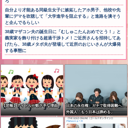
ろ
自分より才能ある同級生女子に嫉妬したアホ男子、他校や先
輩にデマを吹聴して「大学進学を阻止する」と進路を潰そう
と企んでるらしい
38歳マザコン夫の誕生日に「むしゅこたんおめでとう！」と
義実家を飾り付ける超過干渉トメ！ご近所さんを招待してあ
げたら、38歳メタボ夫が登場して近所のおじいさんが大爆発
する事態に
【悲報】アイドルが歌下手な理由
日本の永住権、ガチで取得困難へ…
外国人「もう日本は諦める」