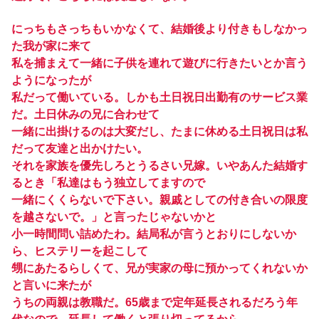
にっちもさっちもいかなくて、結婚後より付きもしなかっ
た我が家に来て
私を捕まえて一緒に子供を連れて遊びに行きたいとか言う
ようになったが
私だって働いている。しかも土日祝日出勤有のサービス業
だ。土日休みの兄に合わせて
一緒に出掛けるのは大変だし、たまに休める土日祝日は私
だって友達と出かけたい。
それを家族を優先しろとうるさい兄嫁。いやあんた結婚す
るとき「私達はもう独立してますので
一緒にくくらないで下さい。親戚としての付き合いの限度
を越さないで。」と言ったじゃないかと
小一時間問い詰めたわ。結局私が言うとおりにしないか
ら、ヒステリーを起こして
甥にあたるらしくて、兄が実家の母に預かってくれないか
と言いに来たが
うちの両親は教職だ。65歳まで定年延長されるだろう年