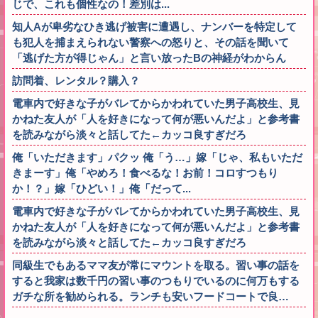
じで、これも個性なの！差別は...
知人Aが卑劣なひき逃げ被害に遭遇し、ナンバーを特定して
も犯人を捕まえられない警察への怒りと、その話を聞いて
「逃げた方が得じゃん」と言い放ったBの神経がわからん
訪問着、レンタル？購入？
電車内で好きな子がバレてからかわれていた男子高校生、見
かねた友人が「人を好きになって何が悪いんだよ」と参考書
を読みながら淡々と話してた←カッコ良すぎだろ
俺「いただきます」パクッ 俺「う…」嫁「じゃ、私もいただ
きまーす」俺「やめろ！食べるな！お前！コロすつもり
か！？」嫁「ひどい！」俺「だって...
電車内で好きな子がバレてからかわれていた男子高校生、見
かねた友人が「人を好きになって何が悪いんだよ」と参考書
を読みながら淡々と話してた←カッコ良すぎだろ
同級生でもあるママ友が常にマウントを取る。習い事の話を
すると我家は数千円の習い事のつもりでいるのに何万もする
ガチな所を勧められる。ランチも安いフードコートで良…