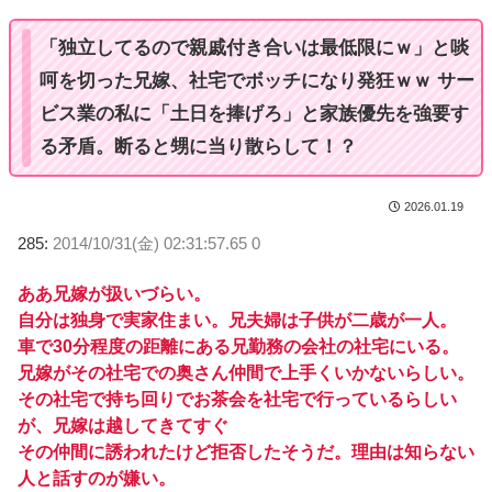
e
「独立してるので親戚付き合いは最低限にｗ」と啖
呵を切った兄嫁、社宅でボッチになり発狂ｗｗ サー
ビス業の私に「土日を捧げろ」と家族優先を強要す
る矛盾。断ると甥に当り散らして！？
2026.01.19
285:
2014/10/31(金) 02:31:57.65 0
ああ兄嫁が扱いづらい。
自分は独身で実家住まい。兄夫婦は子供が二歳が一人。
車で30分程度の距離にある兄勤務の会社の社宅にいる。
兄嫁がその社宅での奥さん仲間で上手くいかないらしい。
その社宅で持ち回りでお茶会を社宅で行っているらしい
が、兄嫁は越してきてすぐ
その仲間に誘われたけど拒否したそうだ。理由は知らない
人と話すのが嫌い。