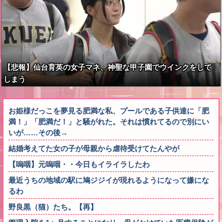
【悲報】仙台育英の女子マネ、神聖な甲子園でウインクをして
しまう
お姫様だっこを夢見る肥満な私、プールである子供達に「肥
満！」「肥満だ！」と騒がれた。それは慣れてるので別にい
いが……その後→
結婚考えてた女の子が母親から虐待受けてたんやが
【嗚咽】元嗚咽・・今日もイライラしたわ
最近うちの地域の駅に鳩ジジイが現れるようになって嫌にな
るわ
野良黒（猫）たち。【再】