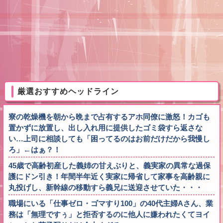
厳選おすすめヘッドライン
寮の乾燥機を朝から晩まで占有するアホ同僚に激怒！カゴも
置かずに放置し、出し入れ用に提供したゴミ袋すら返さな
い…上司に相談しても「困ってるのはお前だけだから我慢し
ろ」←はぁ？！
45歳で高齢初産した義姉の甘えぶりと、義実家の異常な過保
護にドン引き！年間半年近く実家に帰省して家事を高齢親に
丸投げし、新幹線の移動すら義兄に送迎させていた・・・
職場にいる「仕事ゼロ・ゴマすり100」の40代主婦Aさん、業
務は「無理ですぅ」と拒否するのに他人に嫌われたくてヨイ