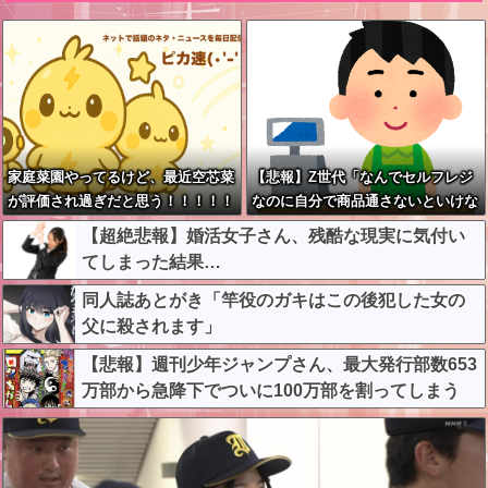
家庭菜園やってるけど、最近空芯菜
【悲報】Z世代「なんでセルフレジ
が評価され過ぎだと思う！！！！！
なのに自分で商品通さないといけな
いんだ」
【超絶悲報】婚活女子さん、残酷な現実に気付い
てしまった結果…
同人誌あとがき「竿役のガキはこの後犯した女の
父に殺されます」
【悲報】週刊少年ジャンプさん、最大発行部数653
万部から急降下でついに100万部を割ってしまう