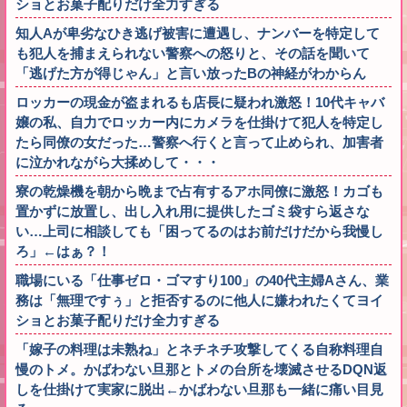
ショとお菓子配りだけ全力すぎる
知人Aが卑劣なひき逃げ被害に遭遇し、ナンバーを特定して
も犯人を捕まえられない警察への怒りと、その話を聞いて
「逃げた方が得じゃん」と言い放ったBの神経がわからん
ロッカーの現金が盗まれるも店長に疑われ激怒！10代キャバ
嬢の私、自力でロッカー内にカメラを仕掛けて犯人を特定し
たら同僚の女だった…警察へ行くと言って止められ、加害者
に泣かれながら大揉めして・・・
寮の乾燥機を朝から晩まで占有するアホ同僚に激怒！カゴも
置かずに放置し、出し入れ用に提供したゴミ袋すら返さな
い…上司に相談しても「困ってるのはお前だけだから我慢し
ろ」←はぁ？！
職場にいる「仕事ゼロ・ゴマすり100」の40代主婦Aさん、業
務は「無理ですぅ」と拒否するのに他人に嫌われたくてヨイ
ショとお菓子配りだけ全力すぎる
「嫁子の料理は未熟ね」とネチネチ攻撃してくる自称料理自
慢のトメ。かばわない旦那とトメの台所を壊滅させるDQN返
しを仕掛けて実家に脱出←かばわない旦那も一緒に痛い目見