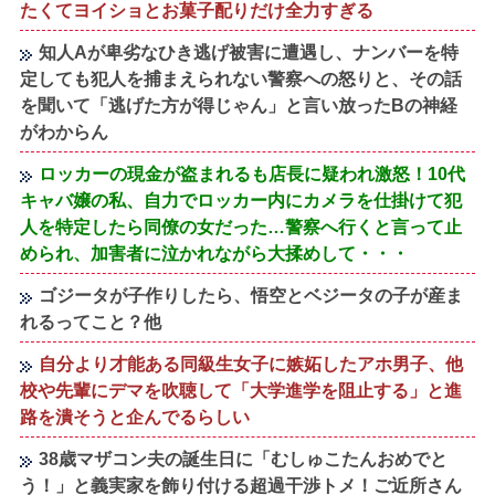
たくてヨイショとお菓子配りだけ全力すぎる
知人Aが卑劣なひき逃げ被害に遭遇し、ナンバーを特
定しても犯人を捕まえられない警察への怒りと、その話
を聞いて「逃げた方が得じゃん」と言い放ったBの神経
がわからん
ロッカーの現金が盗まれるも店長に疑われ激怒！10代
キャバ嬢の私、自力でロッカー内にカメラを仕掛けて犯
人を特定したら同僚の女だった…警察へ行くと言って止
められ、加害者に泣かれながら大揉めして・・・
ゴジータが子作りしたら、悟空とベジータの子が産ま
れるってこと？他
自分より才能ある同級生女子に嫉妬したアホ男子、他
校や先輩にデマを吹聴して「大学進学を阻止する」と進
路を潰そうと企んでるらしい
38歳マザコン夫の誕生日に「むしゅこたんおめでと
う！」と義実家を飾り付ける超過干渉トメ！ご近所さん