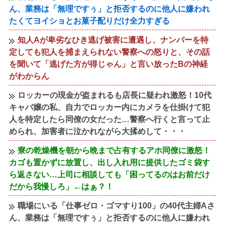
ん、業務は「無理ですぅ」と拒否するのに他人に嫌われ
たくてヨイショとお菓子配りだけ全力すぎる
知人Aが卑劣なひき逃げ被害に遭遇し、ナンバーを特
定しても犯人を捕まえられない警察への怒りと、その話
を聞いて「逃げた方が得じゃん」と言い放ったBの神経
がわからん
ロッカーの現金が盗まれるも店長に疑われ激怒！10代
キャバ嬢の私、自力でロッカー内にカメラを仕掛けて犯
人を特定したら同僚の女だった…警察へ行くと言って止
められ、加害者に泣かれながら大揉めして・・・
寮の乾燥機を朝から晩まで占有するアホ同僚に激怒！
カゴも置かずに放置し、出し入れ用に提供したゴミ袋す
ら返さない…上司に相談しても「困ってるのはお前だけ
だから我慢しろ」←はぁ？！
職場にいる「仕事ゼロ・ゴマすり100」の40代主婦Aさ
ん、業務は「無理ですぅ」と拒否するのに他人に嫌われ