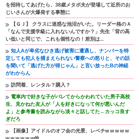
を招待してあげたら、38歳メタボ夫が登場して近所のお
じいさんが大爆発する事態に
【ＧＪ】 クラスに迷惑な池沼がいた。リーダー格のＡ
「なんで支援学級に入れないんですか？」先生「背の高
い低いと同じで、これも個性なの！差別は...
知人Aが卑劣なひき逃げ被害に遭遇し、ナンバーを特
定しても犯人を捕まえられない警察への怒りと、その話
を聞いて「逃げた方が得じゃん」と言い放ったBの神経
がわからん
訪問着、レンタル？購入？
電車内で好きな子がバレてからかわれていた男子高校
生、見かねた友人が「人を好きになって何が悪いんだ
よ」と参考書を読みながら淡々と話してた←カッコ良す
ぎだろ
【画像】アイドルのオフ会の光景、レベチw w w w w
w w w w w w他