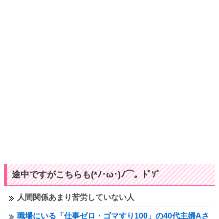
途中ですがこちらも(*ﾉ･ω･)ﾉ⌒。ﾄﾞｿﾞ
人間関係あまり苦労していない人
職場にいる「仕事ゼロ・ゴマすり100」の40代主婦Aさ