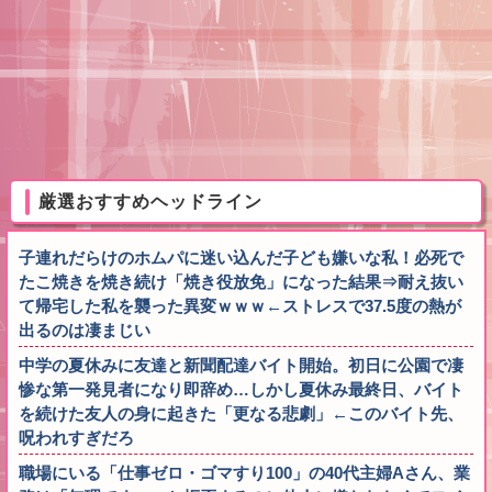
厳選おすすめヘッドライン
子連れだらけのホムパに迷い込んだ子ども嫌いな私！必死で
たこ焼きを焼き続け「焼き役放免」になった結果⇒耐え抜い
て帰宅した私を襲った異変ｗｗｗ←ストレスで37.5度の熱が
出るのは凄まじい
中学の夏休みに友達と新聞配達バイト開始。初日に公園で凄
惨な第一発見者になり即辞め…しかし夏休み最終日、バイト
を続けた友人の身に起きた「更なる悲劇」←このバイト先、
呪われすぎだろ
職場にいる「仕事ゼロ・ゴマすり100」の40代主婦Aさん、業