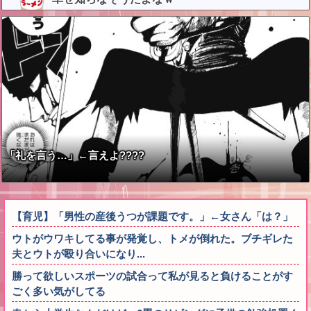
「礼を言う…」←言えよ????
【育児】「男性の産後うつが課題です。」←女さん「は？」
ウトがウワキしてる事が発覚し、トメが倒れた。ブチギレた
夫とウトが殴り合いになり...
勝って欲しいスポーツの試合って私が見ると負けることがす
ごく多い気がしてる