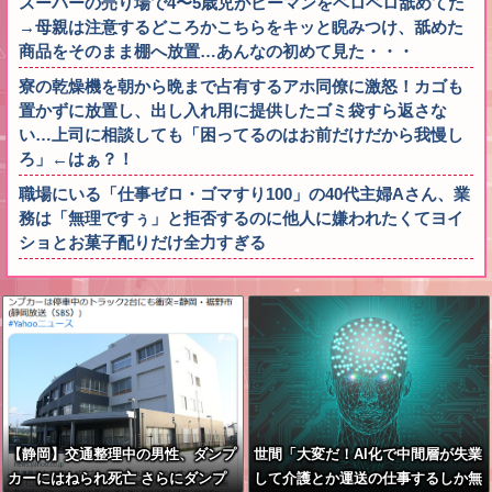
スーパーの売り場で4〜5歳児がピーマンをベロベロ舐めてた
→母親は注意するどころかこちらをキッと睨みつけ、舐めた
商品をそのまま棚へ放置…あんなの初めて見た・・・
寮の乾燥機を朝から晩まで占有するアホ同僚に激怒！カゴも
置かずに放置し、出し入れ用に提供したゴミ袋すら返さな
い…上司に相談しても「困ってるのはお前だけだから我慢し
ろ」←はぁ？！
職場にいる「仕事ゼロ・ゴマすり100」の40代主婦Aさん、業
務は「無理ですぅ」と拒否するのに他人に嫌われたくてヨイ
ショとお菓子配りだけ全力すぎる
【静岡】交通整理中の男性、ダンプ
世間「大変だ！AI化で中間層が失業
カーにはねられ死亡 さらにダンプ
して介護とか運送の仕事するしか無