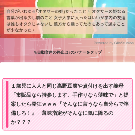
Powered by 
GliaStudios
※自動音声の停止は↑のバナーをタップ
M
u
t
e
１歳児に大人と同じ高野豆腐や煮付けを出す義母
「市販品なら持参します、手作りなら薄味で」と提
案したら発狂ｗｗｗ『そんなに言うなら自分らで準
備しろ！』←薄味指定がそんなに気に障るの
か？？？