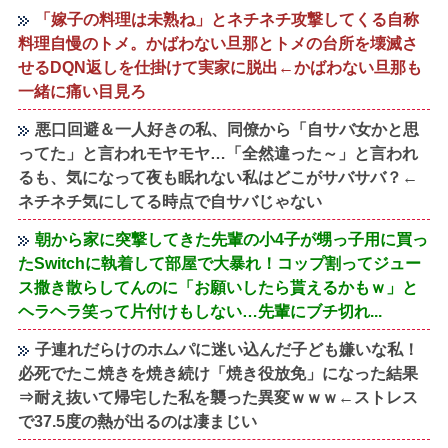
「嫁子の料理は未熟ね」とネチネチ攻撃してくる自称
料理自慢のトメ。かばわない旦那とトメの台所を壊滅さ
せるDQN返しを仕掛けて実家に脱出←かばわない旦那も
一緒に痛い目見ろ
悪口回避＆一人好きの私、同僚から「自サバ女かと思
ってた」と言われモヤモヤ…「全然違った～」と言われ
るも、気になって夜も眠れない私はどこがサバサバ？←
ネチネチ気にしてる時点で自サバじゃない
朝から家に突撃してきた先輩の小4子が甥っ子用に買っ
たSwitchに執着して部屋で大暴れ！コップ割ってジュー
ス撒き散らしてんのに「お願いしたら貰えるかもｗ」と
ヘラヘラ笑って片付けもしない…先輩にブチ切れ...
子連れだらけのホムパに迷い込んだ子ども嫌いな私！
必死でたこ焼きを焼き続け「焼き役放免」になった結果
⇒耐え抜いて帰宅した私を襲った異変ｗｗｗ←ストレス
で37.5度の熱が出るのは凄まじい