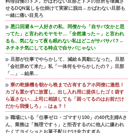
料理自慢のトメ。かばわない旦那とトメの台所を壊滅さ
せるDQN返しを仕掛けて実家に脱出←かばわない旦那も
一緒に痛い目見ろ
悪口回避＆一人好きの私、同僚から「自サバ女かと思
ってた」と言われモヤモヤ…「全然違った～」と言われ
るも、気になって夜も眠れない私はどこがサバサバ？←
ネチネチ気にしてる時点で自サバじゃない
旦那が仕事でやらかして、減給＆異動になった。旦那
「会社辞めて来た」私「一体何をやらかしたの？」旦那
「…」→結果…
寮の乾燥機を朝から晩まで占有するアホ同僚に激怒！
カゴも置かずに放置し、出し入れ用に提供したゴミ袋す
ら返さない…上司に相談しても「困ってるのはお前だけ
だから我慢しろ」←はぁ？！
職場にいる「仕事ゼロ・ゴマすり100」の40代主婦Aさ
ん、業務は「無理ですぅ」と拒否するのに他人に嫌われ
たくてヨイショとお菓子配りだけ全力すぎる