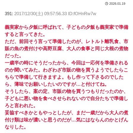
2026.01.19
391:
2017/12/30(土) 09:57:56.33 ID:fOHnRw7w
義実家から夕飯に呼ばれて、子どもの夕飯も義実家で準備
すると言ってきた。
ただ、前回そう言って準備したのが、レトルト離乳食、市
販の魚の煮付けや高野豆腐、大人の食事と同じ大根の煮物
だった。
一歳半の時にそうだったから、今回は一応何を準備される
のか聞いてみた。わざわざ市販の物を買うようでしたらこ
ちらで準備して行きますよ。もし作って下さるのでした
ら、薄味でお願いしたいのですが…と付けてね。
そうしたら、案の定、市販の物を買うつもりだったのか、
子どもに悪い物を食べさせられないので自分たちで準備し
ろと言われた。
妥協すべきかともやっとしたが、まだ一歳だから大人の煮
付け類は味が濃いと思うのだが…気にはならんのかとげん
なりした。