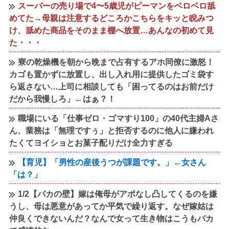
スーパーの売り場で4〜5歳児がピーマンをベロベロ舐
めてた→母親は注意するどころかこちらをキッと睨みつ
け、舐めた商品をそのまま棚へ放置…あんなの初めて見
た・・・
寮の乾燥機を朝から晩まで占有するアホ同僚に激怒！
カゴも置かずに放置し、出し入れ用に提供したゴミ袋す
ら返さない…上司に相談しても「困ってるのはお前だけ
だから我慢しろ」←はぁ？！
職場にいる「仕事ゼロ・ゴマすり100」の40代主婦Aさ
ん、業務は「無理ですぅ」と拒否するのに他人に嫌われ
たくてヨイショとお菓子配りだけ全力すぎる
【育児】「男性の産後うつが課題です。」←女さん
「は？」
1/2【バカの壁】嫁は俺母がアポなし凸してくるのを嫌
うし、母は悪意があってか平気で繰り返す。なぜ嫁姑は
仲良くできないんだ？なんで女って生き物はこうもバカ