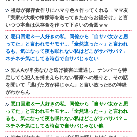
祖母が保存食作りにハマり色々作ってくれる→ママ友
「実家が大根や檸檬等を送ってきたからお裾分け」と言
いつつ本当は保存食を作って下さいの合図ｗｗ
悪口回避＆一人好きの私、同僚から「自サバ女かと思
ってた」と言われモヤモヤ…「全然違った～」と言われ
るも、気になって夜も眠れない私はどこがサバサバ？←
ネチネチ気にしてる時点で自サバじゃない
知人Aが卑劣なひき逃げ被害に遭遇し、ナンバーを特
定しても犯人を捕まえられない警察への怒りと、その話
を聞いて「逃げた方が得じゃん」と言い放ったBの神経
がわからん
悪口回避＆一人好きの私、同僚から「自サバ女かと思
ってた」と言われモヤモヤ…「全然違った～」と言われ
るも、気になって夜も眠れない私はどこがサバサバ？←
ネチネチ気にしてる時点で自サバじゃない他