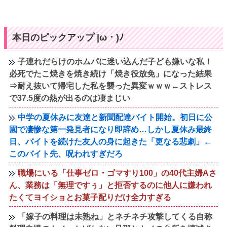
本日のピックアップ |ω・)ﾉ
子連れだらけのホムパに迷い込んだ子ども嫌いな私！
必死でたこ焼きを焼き続け「焼き役放免」になった結果
⇒耐え抜いて帰宅した私を襲った異変ｗｗｗ←ストレス
で37.5度の熱が出るのは凄まじい
中学の夏休みに友達と新聞配達バイト開始。初日に公
園で凄惨な第一発見者になり即辞め…しかし夏休み最終
日、バイトを続けた友人の身に起きた「更なる悲劇」←
このバイト先、呪われすぎだろ
職場にいる「仕事ゼロ・ゴマすり100」の40代主婦Aさ
ん、業務は「無理ですぅ」と拒否するのに他人に嫌われ
たくてヨイショとお菓子配りだけ全力すぎる
「嫁子の料理は未熟ね」とネチネチ攻撃してくる自称