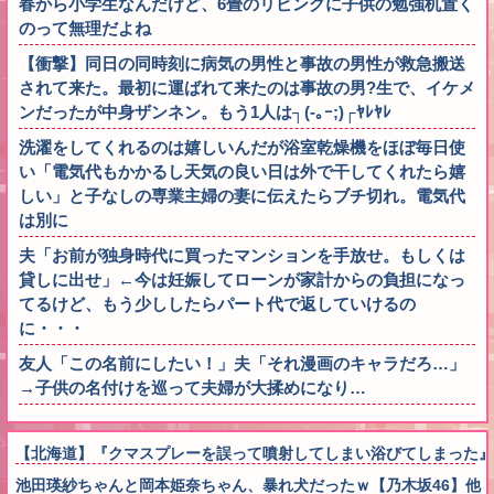
春から小学生なんだけど、6畳のリビングに子供の勉強机置く
のって無理だよね
【衝撃】同日の同時刻に病気の男性と事故の男性が救急搬送
されて来た。最初に運ばれて来たのは事故の男?生で、イケメ
ンだったが中身ザンネン。もう1人は┐(-｡ｰ;)┌ﾔﾚﾔﾚ
洗濯をしてくれるのは嬉しいんだが浴室乾燥機をほぼ毎日使
い「電気代もかかるし天気の良い日は外で干してくれたら嬉
しい」と子なしの専業主婦の妻に伝えたらブチ切れ。電気代
は別に
夫「お前が独身時代に買ったマンションを手放せ。もしくは
貸しに出せ」←今は妊娠してローンが家計からの負担になっ
てるけど、もう少ししたらパート代で返していけるの
に・・・
友人「この名前にしたい！」夫「それ漫画のキャラだろ…」
→子供の名付けを巡って夫婦が大揉めになり…
【北海道】『クマスプレーを誤って噴射してしまい浴びてしまった』
池田瑛紗ちゃんと岡本姫奈ちゃん、暴れ犬だったｗ【乃木坂46】他