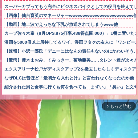
スーパーカブってもう完全にビジネスバイクとしての役目を終えてし
【画像】仙台育英のマネージャーwwwwwwwwwwwwwwwwwww他
【動画】地上波でえっちな下乳が放送されてしまうwww他
カープ佐々木泰（8月OPS.875打率.438得点圏.000）←1番に置い
漫画を5000冊以上所持してるワイ、漫画ヲタクの友人に「ワンピ
【速報】小沢一郎氏「デニーにはなんの責任もないのにかわいそう
【驚愕】優木まおみ、くみっきー、菊地亜美……タレント達が次々と
エクスアリーナ松戸がディスクアップ2を撤去したらしくディスクア
なぜDLCは昔ほど「最初から入れとけ」と言われなくなったのか他
紹介された男と食事に行くも何を食べても「まずい」「臭い」と文句
もっと読む
arrow_forward_ios