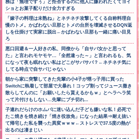
務は「無理ですぅ」と拒否するのに他人に嫌われたくてヨイ
ショとお菓子配りだけ全力すぎる
「嫁子の料理は未熟ね」とネチネチ攻撃してくる自称料理自
慢のトメ。かばわない旦那とトメの台所を壊滅させるDQN返
しを仕掛けて実家に脱出←かばわない旦那も一緒に痛い目見
ろ
悪口回避＆一人好きの私、同僚から「自サバ女かと思って
た」と言われモヤモヤ…「全然違った～」と言われるも、気
になって夜も眠れない私はどこがサバサバ？←ネチネチ気に
してる時点で自サバじゃない
朝から家に突撃してきた先輩の小4子が甥っ子用に買った
Switchに執着して部屋で大暴れ！コップ割ってジュース撒き
散らしてんのに「お願いしたら貰えるかもｗ」とヘラヘラ笑
って片付けもしない…先輩にブチ切れ...
子連れだらけのホムパに迷い込んだ子ども嫌いな私！必死で
たこ焼きを焼き続け「焼き役放免」になった結果⇒耐え抜い
て帰宅した私を襲った異変ｗｗｗ←ストレスで37.5度の熱が
出るのは凄まじい