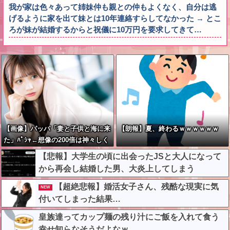
我が家は色々あって姉妹仲も親との仲もよくなく、自分は逃
げるように家を出て妹とは10年連絡すらしてなかった → とこ
ろが妹が結婚するからと祝儀に10万円を要求してきて…
【画像】パッパ「妻と子供と海に来
【朗報】夏、終わるｗｗｗｗｗｗ
た」ﾊﾟｼｬ←想像の200倍は神々しく
て草
【悲報】大学生の頃に出会ったJSと大人になって
から再会し結婚した男、大炎上してしまう
【超絶悲報】婚活女子さん、残酷な現実に気
NEW
付いてしまった結果…
皇族達ってカップ麺の残り汁にご飯を入れて食う
幸せ知らなそうだよなｗ