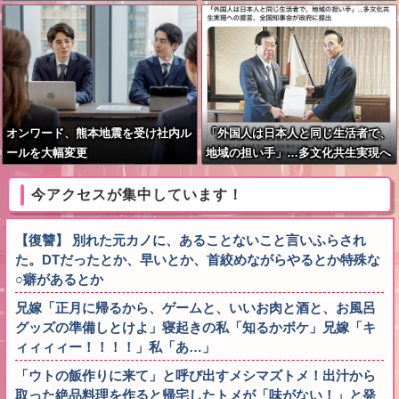
カーは停車中のトラック2台にも衝
くなるぞ！」←うん…うん？
突=裾野市
オンワード、熊本地震を受け社内ル
「外国人は日本人と同じ生活者で、
ールを大幅変更
地域の担い手」…多文化共生実現へ
の提言、全国知事会が政府に提出
今アクセスが集中しています！
【復讐】 別れた元カノに、あることないこと言いふらされ
た。DTだったとか、早いとか、首絞めながらやるとか特殊な
○癖があるとか
兄嫁「正月に帰るから、ゲームと、いいお肉と酒と、お風呂
グッズの準備しとけよ」寝起きの私「知るかボケ」兄嫁「キ
ィィィィー！！！！」私「あ…」
「ウトの飯作りに来て」と呼び出すメシマズトメ！出汁から
取った絶品料理を作ると帰宅したトメが「味がない！」と発