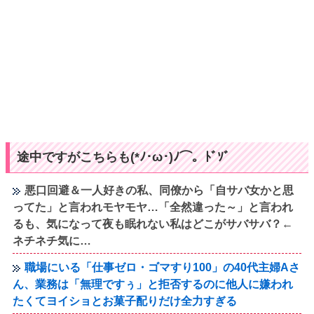
途中ですがこちらも(*ﾉ･ω･)ﾉ⌒。ﾄﾞｿﾞ
悪口回避＆一人好きの私、同僚から「自サバ女かと思
ってた」と言われモヤモヤ…「全然違った～」と言われ
るも、気になって夜も眠れない私はどこがサバサバ？←
ネチネチ気に…
職場にいる「仕事ゼロ・ゴマすり100」の40代主婦Aさ
ん、業務は「無理ですぅ」と拒否するのに他人に嫌われ
たくてヨイショとお菓子配りだけ全力すぎる