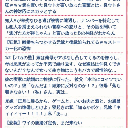
狂ｗｗｗ箸を置いた良ウトが言い放った言葉とは←良ウトさ
んの神対応にスカッとする
知人Aが卑劣なひき逃げ被害に遭遇し、ナンバーを特定して
も犯人を捕まえられない警察への怒りと、その話を聞いて
「逃げた方が得じゃん」と言い放ったBの神経がわからん
【狂気】離婚ちらつかせる元嫁と復縁迫られてるｗｗストー
カー化の恐怖
1/2【バカの壁】嫁は俺母がアポなし凸してくるのを嫌うし、
母は悪意があってか平気で繰り返す。なぜ嫁姑は仲良くでき
ないんだ？なんで女って生き物はこうもバカで感情的な…
彼の実家に結婚のご挨拶に行った。 彼父「本当にコイツでい
いの？」彼「なんだよ！結婚に反対なのか！？」彼母「落ち
着きなさい！（私）さん、実は...
兄嫁「正月に帰るから、ゲームと、いいお肉と酒と、お風呂
グッズの準備しとけよ」寝起きの私「知るかボケ」兄嫁「キ
ィィィィー！！！！」私「あ…」
【悲報】ワイの唐揚げ定食、まだ来ない