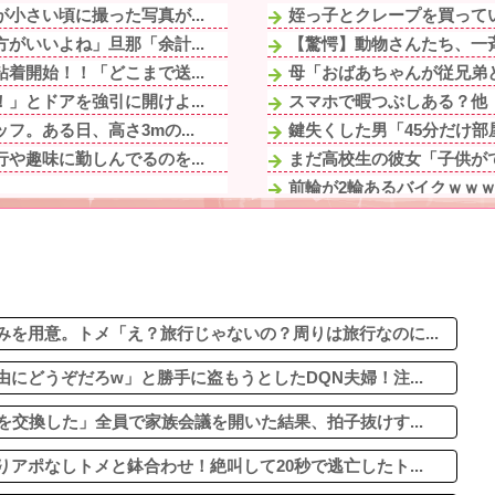
小さい頃に撮った写真が...
姪っ子とクレープを買ってい
がいいよね」旦那「余計...
【驚愕】動物さんたち、一
着開始！！「どこまで送...
母「おばあちゃんが従兄弟と
」とドアを強引に開けよ...
スマホで暇つぶしある？他
。ある日、高さ3mの...
鍵失くした男「45分だけ部
や趣味に勤しんでるのを...
まだ高校生の彼女「子供がで
前輪が2輪あるバイクｗｗ
」とドアを強引に開けよ...
未だに夫が奨学金を背負って
な一言で新郎のゲス行為...
ヤニねこ・みぃちゃん・のあ
して昼前まで寝てた。朝...
煽り運転の末に道路で大の字
が子供連れて家出...
年末年始に義実家に帰省して
にむせ込むほどにクッッ...
を用意。トメ「え？旅行じゃないの？周りは旅行なのに...
にどうぞだろw」と勝手に盗もうとしたDQN夫婦！注...
を交換した」全員で家族会議を開いた結果、拍子抜けす...
アポなしトメと鉢合わせ！絶叫して20秒で逃亡したト...