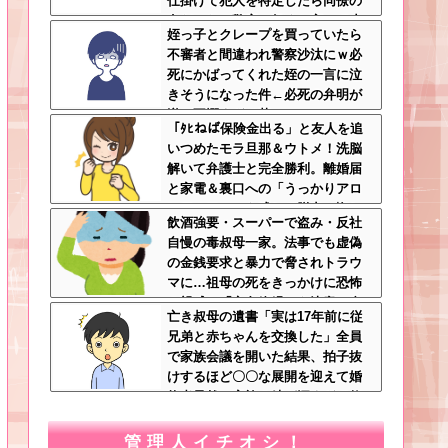
仕掛けて犯人を特定したら同僚の
女だった…警察へ行くと言って止
姪っ子とクレープを買っていたら
められ、加害者に泣かれながら大
不審者と間違われ警察沙汰にｗ必
揉めして・・・
死にかばってくれた姪の一言に泣
きそうになった件←必死の弁明が
逆に不憫すぎて草
「ﾀﾋねば保険金出る」と友人を追
いつめたモラ旦那＆ウトメ！洗脳
解いて弁護士と完全勝利。離婚届
と家電＆裏口への「うっかりアロ
ンアルファ」を残して脱出←悔し
飲酒強要・スーパーで盗み・反社
泣きしながらやることがエグくて
自慢の毒叔母一家。法事でも虚偽
草
の金銭要求と暴力で脅されトラウ
マに…祖母の死をきっかけに恐怖
の親戚と「永久絶縁」を決意←自
亡き叔母の遺書「実は17年前に従
分の身の安全を最優先にして大正
兄弟と赤ちゃんを交換した」全員
解
で家族会議を開いた結果、拍子抜
けするほど〇〇な展開を迎えて婚
約者呆然←家族の絆が深すぎて修
羅場にならんかった
管理人イチオシ！