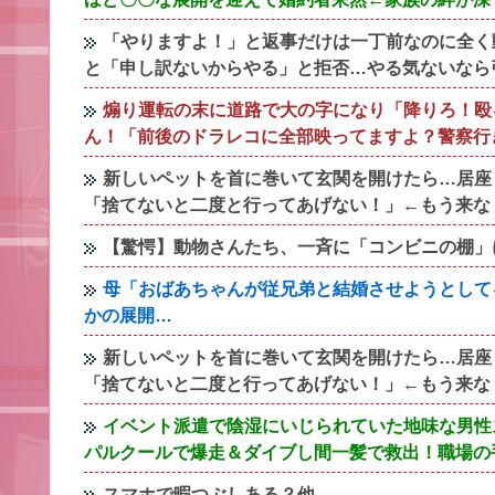
「やりますよ！」と返事だけは一丁前なのに全く
と「申し訳ないからやる」と拒否…やる気ないなら
煽り運転の末に道路で大の字になり「降りろ！殴
ん！「前後のドラレコに全部映ってますよ？警察行
新しいペットを首に巻いて玄関を開けたら…居座
「捨てないと二度と行ってあげない！」←もう来な
【驚愕】動物さんたち、一斉に「コンビニの棚」
母「おばあちゃんが従兄弟と結婚させようとして
かの展開…
新しいペットを首に巻いて玄関を開けたら…居座
「捨てないと二度と行ってあげない！」←もう来な
イベント派遣で陰湿にいじられていた地味な男性
パルクールで爆走＆ダイブし間一髪で救出！職場の
スマホで暇つぶしある？他