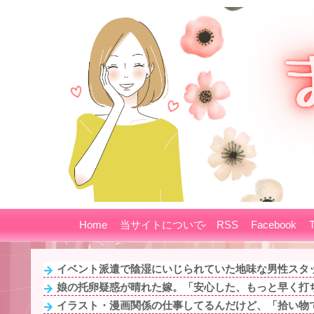
Home
当サイトについて
RSS
Facebook
T
イベント派遣で陰湿にいじられていた地味な男性スタッフ
娘の托卵疑惑が晴れた嫁。「安心した、もっと早く打ち
イラスト・漫画関係の仕事してるんだけど、「拾い物です