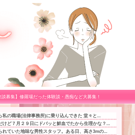
験談募集】修羅場だった体験談・愚痴など大募集！
私の職場(法律事務所)に乗り込んできた 堂々と...
けど７月２９日にドバッと鮮血でたから生理かな？...
れていた地味な男性スタッフ。ある日、高さ3mの...