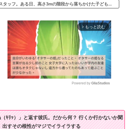
タッフ。ある日、高さ3mの階段から落ちかけた子ども...
もっと読む
arrow_forward_ios
Powered by 
GliaStudios
M
u
t
（ｷﾘｯ）」と返す彼氏。だから何？ 行くか行かないか聞
e
』出すその根性がマジでイライラする