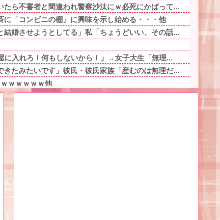
たら不審者と間違われ警察沙汰にｗ必死にかばって...
斉に「コンビニの棚」に興味を示し始める・・・他
結婚させようとしてる」私「ちょうどいい、その話...
屋に入れろ！何もしないから！」→女子大生「無理...
きたみたいです」彼氏・彼氏家族「産むのは無理だ...
ｗｗｗｗｗｗｗ他
るんだけど、義両親が旅行や趣味に勤しんでるのを...
先輩・もちづきさん「結婚してください！」←どう...
になり「降りろ！殴るぞ！」とドアを強引に開けよ...
きた義兄夫婦は子供を放置して昼前まで寝てた。朝...