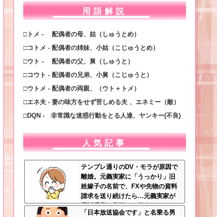
用語解説
□トメ - 配偶者の母、姑（しゅうとめ）
□コトメ - 配偶者の姉妹、小姑（こじゅうとめ）
□ウト - 配偶者の父、舅（しゅうと）
□コウト - 配偶者の兄弟、小舅（こじゅうと）
□ウトメ - 配偶者の両親、（ウト＋トメ）
□エネ夫 - 妻の味方をせず苦しめる夫 、エネミー（敵）
□DQN - 非常識な迷惑行動をとる人達、ヤンキー(不良)
人気記事
テンプレ通りのDV・モラが原因で
離婚。元義実家に「うっかり」旧
姓嫁子の名前で、FXや先物の資料
請求を送り続けたら…元義実家が
電話番号を変更し、借金まみれに
「日本放送協会です」と名乗る男
なっていた話ｗｗｗｗｗ