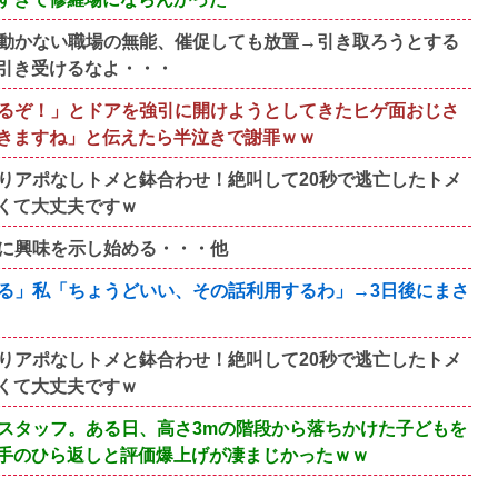
動かない職場の無能、催促しても放置→引き取ろうとする
引き受けるなよ・・・
るぞ！」とドアを強引に開けようとしてきたヒゲ面おじさ
きますね」と伝えたら半泣きで謝罪ｗｗ
りアポなしトメと鉢合わせ！絶叫して20秒で逃亡したトメ
くて大丈夫ですｗ
に興味を示し始める・・・他
る」私「ちょうどいい、その話利用するわ」→3日後にまさ
りアポなしトメと鉢合わせ！絶叫して20秒で逃亡したトメ
くて大丈夫ですｗ
スタッフ。ある日、高さ3mの階段から落ちかけた子どもを
手のひら返しと評価爆上げが凄まじかったｗｗ