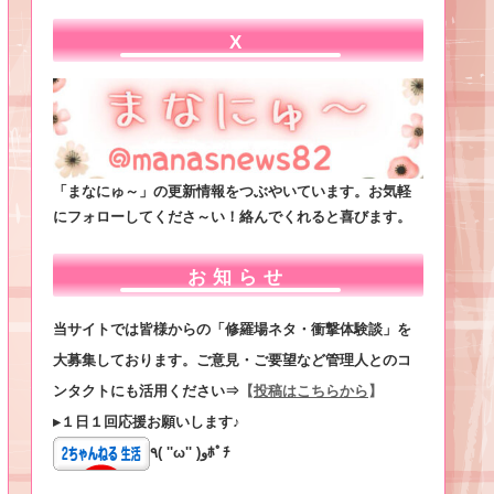
X
「まなにゅ～」の更新情報をつぶやいています。お気軽
にフォローしてくださ～い！絡んでくれると喜びます。
お知らせ
当サイトでは皆様からの「修羅場ネタ・衝撃体験談」を
大募集しております。ご意見・ご要望など管理人とのコ
ンタクトにも活用ください⇒
【
投稿はこちらから
】
▸１日１回応援お願いします♪
٩( ''ω'' )وﾎﾟﾁ