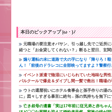
本日のピックアップ |ω・)ﾉ
元職場の要注意オバサン、引っ越し先でご近所に
経つと「お金貸してくれない？」断ると翌日、玄関
煽り運転の末に道路で大の字になり「降りろ！殴
ん！「前後のドラレコに全部映ってますよ？警察行
イベント派遣で陰湿にいじられていた地味な男性
パルクールで爆走＆ダイブし間一髪で救出！職場の
ウトの還暦祝いにホテル食事会と孫手作りの湯の
に」図々しすぎる暴言に絶句←孫の気持ちを無下に
亡き叔母の遺書「実は17年前に従兄弟と赤ちゃ
ほど〇〇な展開を迎えて婚約者呆然←家族の絆が深