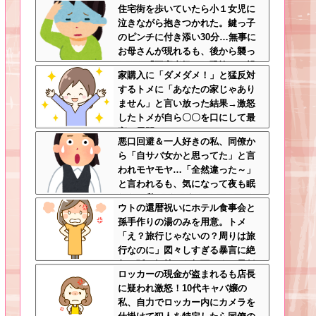
住宅街を歩いていたら小１女児に
間に200万払われてて草
泣きながら抱きつかれた。鍵っ子
のピンチに付き添い30分…無事に
お母さんが現れるも、後から襲っ
てきた「不審者扱いの恐怖」←親
家購入に「ダメダメ！」と猛反対
切心が裏目に出るかもしれない世
するトメに「あなたの家じゃあり
の中怖すぎる
ません」と言い放った結果→激怒
したトメが自ら〇〇を口にして最
高の展開へｗｗｗｗｗｗ
悪口回避＆一人好きの私、同僚か
ら「自サバ女かと思ってた」と言
われモヤモヤ…「全然違った～」
と言われるも、気になって夜も眠
れない私はどこがサバサバ？←ネ
ウトの還暦祝いにホテル食事会と
チネチ気にしてる時点で自サバじ
孫手作りの湯のみを用意。トメ
ゃない
「え？旅行じゃないの？周りは旅
行なのに」図々しすぎる暴言に絶
句←孫の気持ちを無下にする最低
ロッカーの現金が盗まれるも店長
ババア
に疑われ激怒！10代キャバ嬢の
私、自力でロッカー内にカメラを