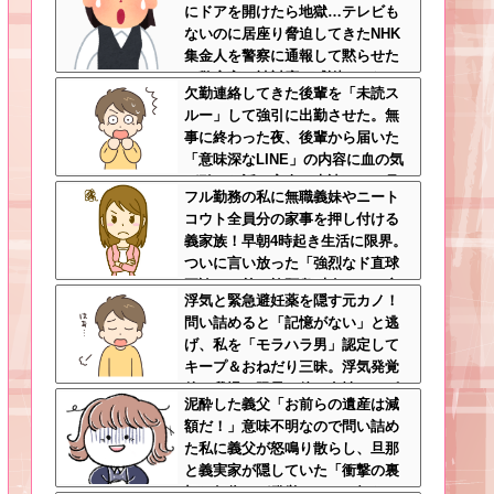
にドアを開けたら地獄…テレビも
ないのに居座り脅迫してきたNHK
集金人を警察に通報して黙らせた
←警察官の神対応に感謝しかない
欠勤連絡してきた後輩を「未読ス
ルー」して強引に出勤させた。無
事に終わった夜、後輩から届いた
「意味深なLINE」の内容に血の気
が引いた話←完全に未読スルー見
フル勤務の私に無職義妹やニート
抜かれてて草
コウト全員分の家事を押し付ける
義家族！早朝4時起き生活に限界。
ついに言い放った「強烈なド直球
正論」に義一族阿鼻叫喚ｗｗ←怠
浮気と緊急避妊薬を隠す元カノ！
け者どもに正論のナイフをグサリ
問い詰めると「記憶がない」と逃
げ、私を「モラハラ男」認定して
キープ＆おねだり三昧。浮気発覚
後、我慢の限界で他の女性とスピ
泥酔した義父「お前らの遺産は減
ード婚した結果ｗｗｗｗｗ
額だ！」意味不明なので問い詰め
た私に義父が怒鳴り散らし、旦那
と義実家が隠していた「衝撃の裏
切り行為」が発覚ｗｗｗ←知らん