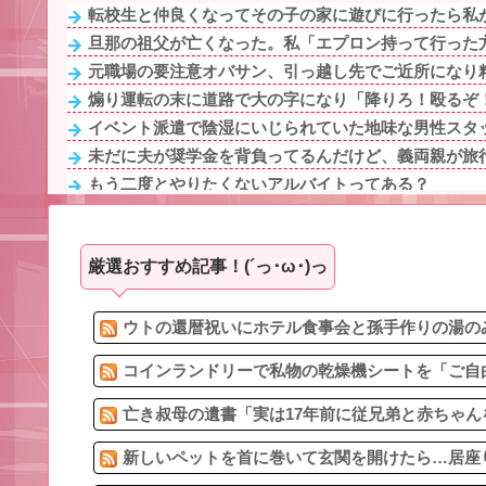
転校生と仲良くなってその子の家に遊びに行ったら私が
旦那の祖父が亡くなった。私「エプロン持って行った方
元職場の要注意オバサン、引っ越し先でご近所になり粘
煽り運転の末に道路で大の字になり「降りろ！殴るぞ！
イベント派遣で陰湿にいじられていた地味な男性スタッフ
未だに夫が奨学金を背負ってるんだけど、義両親が旅行
もう二度とやりたくないアルバイトってある？
煽り運転の末に道路で大の字になり「降りろ！殴るぞ！
「お姉ちゃんに嫌われちゃうから秘密」新婦妹の無邪気
厳選おすすめ記事！(´っ･ω･)っ
年末年始に義実家に帰省してきた義兄夫婦は子供を放置
6/6私、結婚したい職業NO.1の公務員なんですけど、嫁
給食着はすごいニオイのときある。アイロンあてたとき
ウトの還暦祝いにホテル食事会と孫手作りの湯のみ
コインランドリーで私物の乾燥機シートを「ご自由
亡き叔母の遺書「実は17年前に従兄弟と赤ちゃん
新しいペットを首に巻いて玄関を開けたら…居座り