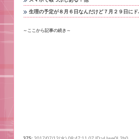
生理の予定が８月６日なんだけど７月２９日にド
～ここから記事の続き～
375:
2017/07/12(水) 08:47:11.07 ID:vUwe0L2h0