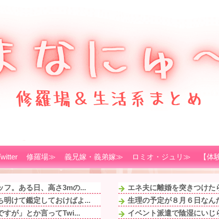
witter
修羅場≫
義兄嫁・義弟嫁≫
ロミオ・ジュリ≫
【体
。ある日、高さ3mの...
エネ夫に離婚を突きつけたら
明けて鑑定しておけばよ...
生理の予定が８月６日なんだ
が」とか言ってTwi...
イベント派遣で陰湿にいじら