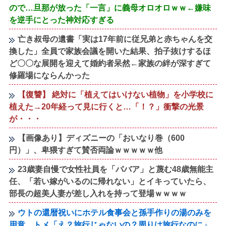
ので…旦那が放った「一言」に義母オロオロｗｗ←嫌味
を逆手にとった神対応すぎる
亡き叔母の遺書「実は17年前に従兄弟と赤ちゃんを交
換した」全員で家族会議を開いた結果、拍子抜けするほ
ど〇〇な展開を迎えて婚約者呆然←家族の絆が深すぎて
修羅場にならんかった
【復讐】 絶対に「植えてはいけない植物」を小学校に
植えた→20年経って見に行くと…「！？」衝撃の光景
が・・・
【画像あり】ディズニーの「おいなり巻（600
円）」、卑猥すぎて賛否両論ｗｗｗｗｗ他
23歳妻自慢で女性社員を「ババア」と蔑む48歳無能主
任、「若い嫁がいるのに帰れない」とイキっていたら、
部長の超美人妻が差し入れを持って登場ｗｗｗｗ
ウトの還暦祝いにホテル食事会と孫手作りの湯のみを
用意。トメ「え？旅行じゃないの？周りは旅行なのに」