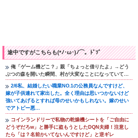
途中ですがこちらも(*ﾉ･ω･)ﾉ⌒。ﾄﾞｿﾞ
俺「ゲーム機どこ？」親「ちょっと借りたよ」→どう
ぶつの森を開いた瞬間、村が大変なことになっていて…
2/6私、結婚したい職業NO.1の公務員なんですけど、
嫁が子供連れて家出した。全く理由は思いつかないけど
強いてあげるとすれば母のせいかもしれない。嫁のせい
でアトピー悪…
コインランドリーで私物の乾燥機シートを「ご自由に
どうぞだろw」と勝手に盗もうとしたDQN夫婦！注意し
たら「は？名前かいてないんですけど」と逆ギレ