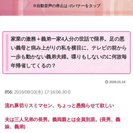
※自動音声の停止は↑のバナーをタップ
M
u
t
e
家業の激務＋義弟一家4人分の世話で限界。足の悪
い義母と病み上がりの私を横目に、テレビの前から
一歩も動かない義弟夫婦。喋りもしないのに何故毎
年帰省してくるの？
2026.01.14
856:
2016/08/10(水) 17:16:06.30 0
流れ豚切りスミマセン、ちょっと愚痴らせて欲しい
夫は三人兄弟の長男。義両親とは全員別居。(長男、義
妹、義弟)