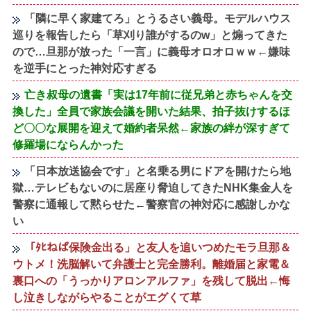
「隣に早く家建てろ」とうるさい義母。モデルハウス
巡りを報告したら「草刈り誰がするのw」と煽ってきた
ので…旦那が放った「一言」に義母オロオロｗｗ←嫌味
を逆手にとった神対応すぎる
亡き叔母の遺書「実は17年前に従兄弟と赤ちゃんを交
換した」全員で家族会議を開いた結果、拍子抜けするほ
ど〇〇な展開を迎えて婚約者呆然←家族の絆が深すぎて
修羅場にならんかった
「日本放送協会です」と名乗る男にドアを開けたら地
獄…テレビもないのに居座り脅迫してきたNHK集金人を
警察に通報して黙らせた←警察官の神対応に感謝しかな
い
「ﾀﾋねば保険金出る」と友人を追いつめたモラ旦那＆
ウトメ！洗脳解いて弁護士と完全勝利。離婚届と家電＆
裏口への「うっかりアロンアルファ」を残して脱出←悔
し泣きしながらやることがエグくて草