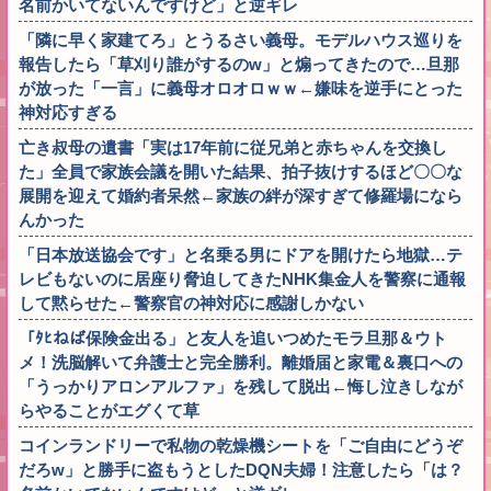
名前かいてないんですけど」と逆ギレ
「隣に早く家建てろ」とうるさい義母。モデルハウス巡りを
報告したら「草刈り誰がするのw」と煽ってきたので…旦那
が放った「一言」に義母オロオロｗｗ←嫌味を逆手にとった
神対応すぎる
亡き叔母の遺書「実は17年前に従兄弟と赤ちゃんを交換し
た」全員で家族会議を開いた結果、拍子抜けするほど〇〇な
展開を迎えて婚約者呆然←家族の絆が深すぎて修羅場になら
んかった
「日本放送協会です」と名乗る男にドアを開けたら地獄…テ
レビもないのに居座り脅迫してきたNHK集金人を警察に通報
して黙らせた←警察官の神対応に感謝しかない
「ﾀﾋねば保険金出る」と友人を追いつめたモラ旦那＆ウト
メ！洗脳解いて弁護士と完全勝利。離婚届と家電＆裏口への
「うっかりアロンアルファ」を残して脱出←悔し泣きしなが
らやることがエグくて草
コインランドリーで私物の乾燥機シートを「ご自由にどうぞ
だろw」と勝手に盗もうとしたDQN夫婦！注意したら「は？