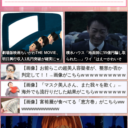
劇場版映画ちいかわTHE MOVIE、
積水ハウス「地面師に55億円騙し取
明日興行収入1兆円突破が確実にｗ
られた…」ワイ「はえーかわいそ
ｗｗｗｗｗｗｗｗｗｗｗｗ
う…会社滅茶苦茶やろなぁ」→
【画像】お前らこの超美人容疑者が、整形か否か
判定して！！→画像がこちらw w w w w w w w w w
【画像】「マスク美人さん、また我々を欺く」←
海外でも流行りだした結果がこちらw w w w w w w
【画像】富裕層が食べてる「恵方巻」がこちらww
wwwwwwwwwww