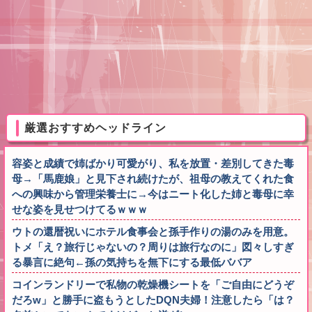
厳選おすすめヘッドライン
容姿と成績で姉ばかり可愛がり、私を放置・差別してきた毒
母→「馬鹿娘」と見下され続けたが、祖母の教えてくれた食
への興味から管理栄養士に→今はニート化した姉と毒母に幸
せな姿を見せつけてるｗｗｗ
ウトの還暦祝いにホテル食事会と孫手作りの湯のみを用意。
トメ「え？旅行じゃないの？周りは旅行なのに」図々しすぎ
る暴言に絶句←孫の気持ちを無下にする最低ババア
コインランドリーで私物の乾燥機シートを「ご自由にどうぞ
だろw」と勝手に盗もうとしたDQN夫婦！注意したら「は？