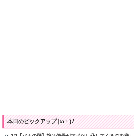
本日のピックアップ |ω・)ﾉ
2/2【バカの壁】嫁は俺母がアポなし凸してくるのを嫌