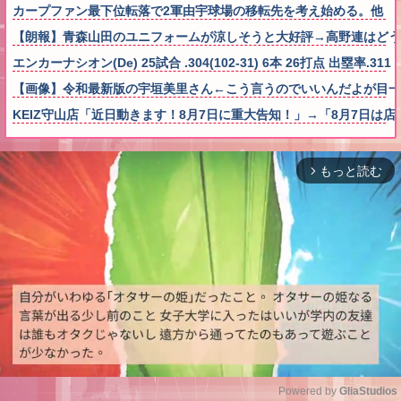
カープファン最下位転落で2軍由宇球場の移転先を考え始める。他
【朗報】青森山田のユニフォームが涼しそうと大好評→高野連はどう
エンカーナシオン(De) 25試合 .304(102-31) 6本 26打点 出塁率.311 O
【画像】令和最新版の宇垣美里さん←こう言うのでいいんだよが目一杯詰まっ
KEIZ守山店「近日動きます！8月7日に重大告知！」→「8月7日は
もっと読む
arrow_forward_ios
Powered by 
GliaStudios