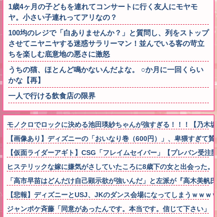
1歳4ヶ月の子どもを連れてコンサートに行く友人にモヤモ
ヤ。小さい子連れってアリなの？
100均のレジで「白ありませんか？」と質問し、列をストップ
させてニヤニヤする迷惑サラリーマン！並んでいる客の苛立
ちを楽しむ底意地の悪さに激怒
うちの猫、ほとんど鳴かないんだよな。 ○か月に一回くらい
かな【再】
一人で行ける飲食店の限界
モノクロでロックに決める池田瑛紗ちゃんが強すぎる！！！【乃木坂
【画像あり】ディズニーの「おいなり巻（600円）」、卑猥すぎて賛
【仮面ライダーアギト】CSG「フレイムセイバー」【プレバン受注
ヒステリックな嫁に嫌気がさしていたころに8歳下の女と出会った。
「高市早苗はどんだけ自己顕示欲が強いんだ」と左派が『高木美帆氏
【悲報】ディズニーとUSJ、JKのダンス会場になってしまうｗｗｗ
ジャンポケ斉藤「同意があったんです。本当です。信じて下さい」 