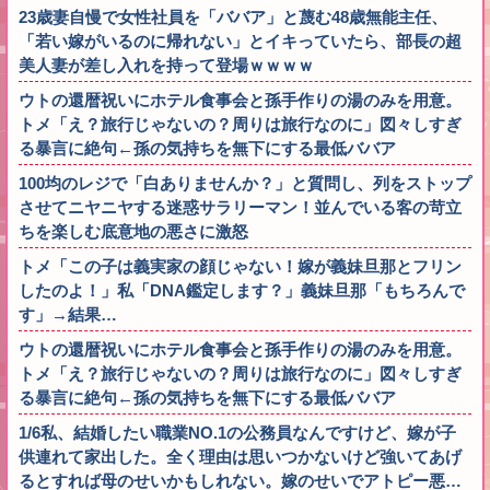
23歳妻自慢で女性社員を「ババア」と蔑む48歳無能主任、
「若い嫁がいるのに帰れない」とイキっていたら、部長の超
美人妻が差し入れを持って登場ｗｗｗｗ
ウトの還暦祝いにホテル食事会と孫手作りの湯のみを用意。
トメ「え？旅行じゃないの？周りは旅行なのに」図々しすぎ
る暴言に絶句←孫の気持ちを無下にする最低ババア
100均のレジで「白ありませんか？」と質問し、列をストップ
させてニヤニヤする迷惑サラリーマン！並んでいる客の苛立
ちを楽しむ底意地の悪さに激怒
トメ「この子は義実家の顔じゃない！嫁が義妹旦那とフリン
したのよ！」私「DNA鑑定します？」義妹旦那「もちろんで
す」→結果…
ウトの還暦祝いにホテル食事会と孫手作りの湯のみを用意。
トメ「え？旅行じゃないの？周りは旅行なのに」図々しすぎ
る暴言に絶句←孫の気持ちを無下にする最低ババア
1/6私、結婚したい職業NO.1の公務員なんですけど、嫁が子
供連れて家出した。全く理由は思いつかないけど強いてあげ
るとすれば母のせいかもしれない。嫁のせいでアトピー悪…