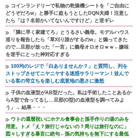
コインランドリーで私物の乾燥機シートを「ご自由に
どうぞだろw」と勝手に盗もうとしたDQN夫婦！注意し
たら「は？名前かいてないんですけど」と逆ギレ
「隣に早く家建てろ」とうるさい義母。モデルハウス
巡りを報告したら「草刈り誰がするのw」と煽ってきた
ので…旦那が放った「一言」に義母オロオロｗｗ←嫌味
を逆手にとった神対応すぎる
100均のレジで「白ありませんか？」と質問し、列を
ストップさせてニヤニヤする迷惑サラリーマン！並んで
いる客の苛立ちを楽しむ底意地の悪さに激怒
子供の血液型がAB型だった。私は手術したことあるか
らA型で合ってるし…旦那(O型)の血液型を調べてみよ
う」→ 結果・・・
ウトの還暦祝いにホテル食事会と孫手作りの湯のみを
用意。トメ「え？旅行じゃないの？周りは旅行なのに」
図々しすぎる暴言に絶句←孫の気持ちを無下にする最低