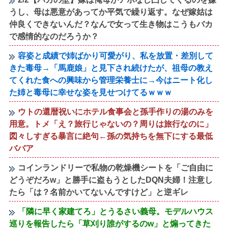
うし、母は悪意があってか平気で繰り返す。なぜ嫁姑は
仲良くできないんだ？なんで女って生き物はこうもバカ
で感情的なのだろうか？
容姿と成績で姉ばかり可愛がり、私を放置・差別して
きた毒母→「馬鹿娘」と見下され続けたが、祖母の教え
てくれた食への興味から管理栄養士に→今はニート化し
た姉と毒母に幸せな姿を見せつけてるｗｗｗ
ウトの還暦祝いにホテル食事会と孫手作りの湯のみを
用意。トメ「え？旅行じゃないの？周りは旅行なのに」
図々しすぎる暴言に絶句←孫の気持ちを無下にする最低
ババア
コインランドリーで私物の乾燥機シートを「ご自由に
どうぞだろw」と勝手に盗もうとしたDQN夫婦！注意し
たら「は？名前かいてないんですけど」と逆ギレ
「隣に早く家建てろ」とうるさい義母。モデルハウス
巡りを報告したら「草刈り誰がするのw」と煽ってきた