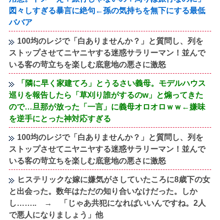
図々しすぎる暴言に絶句←孫の気持ちを無下にする最低
ババア
100均のレジで「白ありませんか？」と質問し、列を
ストップさせてニヤニヤする迷惑サラリーマン！並んで
いる客の苛立ちを楽しむ底意地の悪さに激怒
「隣に早く家建てろ」とうるさい義母。モデルハウス
巡りを報告したら「草刈り誰がするのw」と煽ってきた
ので…旦那が放った「一言」に義母オロオロｗｗ←嫌味
を逆手にとった神対応すぎる
100均のレジで「白ありませんか？」と質問し、列を
ストップさせてニヤニヤする迷惑サラリーマン！並んで
いる客の苛立ちを楽しむ底意地の悪さに激怒
ヒステリックな嫁に嫌気がさしていたころに8歳下の女
と出会った。数年はただの知り合いなけだった。しか
し…….. → 「じゃあ共犯になればいいんですね。2人
で悪人になりましょう」他