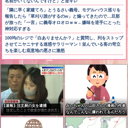
名前かいてないんですけど」と逆ギレ
「隣に早く家建てろ」とうるさい義母。モデルハウス巡りを
報告したら「草刈り誰がするのw」と煽ってきたので…旦那
が放った「一言」に義母オロオロｗｗ←嫌味を逆手にとった
神対応すぎる
100均のレジで「白ありませんか？」と質問し、列をストップ
させてニヤニヤする迷惑サラリーマン！並んでいる客の苛立
ちを楽しむ底意地の悪さに激怒
【速報】注文厨の女を逮捕
みいちゃんと山田さんの漫画の作者
なんでこんなに嫌われてるんだろう
な