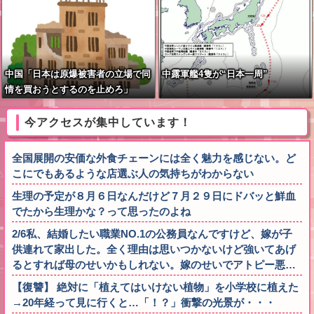
中国「日本は原爆被害者の立場で同
中露軍艦4隻が“日本一周”
情を買おうとするのを止めろ」
今アクセスが集中しています！
全国展開の安価な外食チェーンには全く魅力を感じない。ど
こにでもあるような店選ぶ人の気持ちがわからない
生理の予定が８月６日なんだけど７月２９日にドバッと鮮血
でたから生理かな？って思ったのよね
2/6私、結婚したい職業NO.1の公務員なんですけど、嫁が子
供連れて家出した。全く理由は思いつかないけど強いてあげ
るとすれば母のせいかもしれない。嫁のせいでアトピー悪…
【復讐】 絶対に「植えてはいけない植物」を小学校に植えた
→20年経って見に行くと…「！？」衝撃の光景が・・・