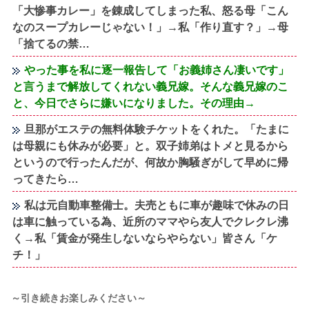
「大惨事カレー」を錬成してしまった私、怒る母「こん
なのスープカレーじゃない！」→私「作り直す？」→母
「捨てるの禁…
やった事を私に逐一報告して「お義姉さん凄いです」
と言うまで解放してくれない義兄嫁。そんな義兄嫁のこ
と、今日でさらに嫌いになりました。その理由→
旦那がエステの無料体験チケットをくれた。「たまに
は母親にも休みが必要」と。双子姉弟はトメと見るから
というので行ったんだが、何故か胸騒ぎがして早めに帰
ってきたら…
私は元自動車整備士。夫売ともに車が趣味で休みの日
は車に触っている為、近所のママやら友人でクレクレ沸
く→私「賃金が発生しないならやらない」皆さん「ケ
チ！」
～引き続きお楽しみください～