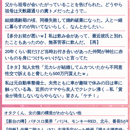
父から祖母が会いたがっていることを告げられた。どうやら
祖母は天麩羅通りの糞トメだったようで...
結婚適齢期の頃、同棲失敗して婚約破棄になった。人と一緒
に暮らすのが向いてないらしく、なんとかしたい...
【多分お前が悪いｗ】私は飲み会があって、最近彼氏と別れ
たこともあったのか、無茶苦茶に飲んだ。【再】
20年くらい前だけど当時お付き合いがあった仲間が神社に赤
いものを身につけちゃいけないと言ってた
【ネタ】知人女性「元カレが結婚してムカついたから不同意
性交で訴えると脅したら500万円貰えたｗ」
私は元自動車整備士。夫売ともに車が趣味で休みの日は車に
触っている為、近所のママやら友人でクレクレ沸く→私「賃
金が発生しないならやらない」皆さん「ケチ！」
オタクくん、女の服の構造がわからない他
【新台の噂】パチスロ業界「バジ4、モンキーRED、北斗、番長5
【悲報】佐藤二朗さん（57）主演予定だった映画『踊る大捜査線』