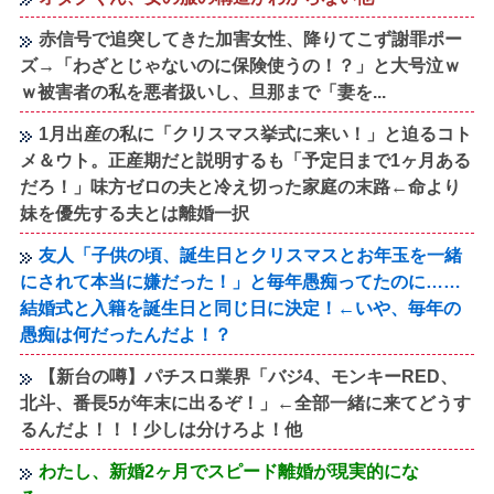
赤信号で追突してきた加害女性、降りてこず謝罪ポー
ズ→「わざとじゃないのに保険使うの！？」と大号泣ｗ
ｗ被害者の私を悪者扱いし、旦那まで「妻を...
1月出産の私に「クリスマス挙式に来い！」と迫るコト
メ＆ウト。正産期だと説明するも「予定日まで1ヶ月ある
だろ！」味方ゼロの夫と冷え切った家庭の末路←命より
妹を優先する夫とは離婚一択
友人「子供の頃、誕生日とクリスマスとお年玉を一緒
にされて本当に嫌だった！」と毎年愚痴ってたのに……
結婚式と入籍を誕生日と同じ日に決定！←いや、毎年の
愚痴は何だったんだよ！？
【新台の噂】パチスロ業界「バジ4、モンキーRED、
北斗、番長5が年末に出るぞ！」←全部一緒に来てどうす
るんだよ！！！少しは分けろよ！他
わたし、新婚2ヶ月でスピード離婚が現実的にな