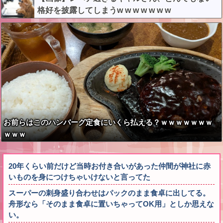
格好を披露してしまうw w w w w w w
お前らはこのハンバーグ定食にいくら払える？ｗｗｗｗｗｗｗ
ｗｗｗ
20年くらい前だけど当時お付き合いがあった仲間が神社に赤
いものを身につけちゃいけないと言ってた
スーパーの刺身盛り合わせはパックのまま食卓に出してる。
舟形なら「そのまま食卓に置いちゃってOK用」としか思えな
い。