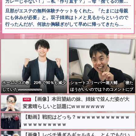
カレーじゃない！」→私「作り直す？」→母「捨てるの禁…
旦那がエステの無料体験チケットをくれた。「たまには母親
にも休みが必要」と。双子姉弟はトメと見るからというので
行ったんだが、何故か胸騒ぎがして早めに帰ってきたら…
ホームレスの数、20年で90％も減少
ショートスリーパー堀大輔、「寝た
していたwwwwwwww
ほうがいいのでは？のコメントにブ
チギレ
【画像】本田望結の妹、姉妹で並んだ姿が大
NEW
変素晴らしいと話題にw w w w w w w
【動画】戦犯はどっち？ｗｗｗｗｗｗｗｗｗｗｗ
ｗｗｗｗｗｗｗｗｗ
【画像】レベチ過ぎるギャルさん、とんでもない