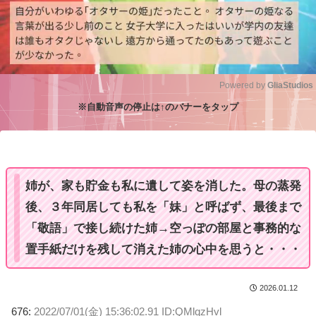
Powered by 
GliaStudios
※自動音声の停止は↑のバナーをタップ
M
u
t
e
姉が、家も貯金も私に遺して姿を消した。母の蒸発
後、３年同居しても私を「妹」と呼ばず、最後まで
「敬語」で接し続けた姉→空っぽの部屋と事務的な
置手紙だけを残して消えた姉の心中を思うと・・・
2026.01.12
676:
2022/07/01(金) 15:36:02.91 ID:QMlqzHvl