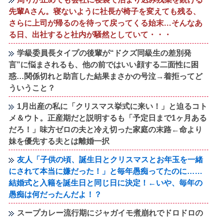
先輩Aさん。寝ないように社長が椅子を変えても残る、
さらに上司が帰るのを待って戻ってくる始末…そんなあ
る日、出社すると社内が騒然としていて・・・
学級委員長タイプの後輩が“ドクズ同級生の差別発
言”に悩まされるも、他の前ではいい顔する二面性に困
惑…関係切れと助言した結果まさかの号泣→着拒ってど
ういうこと？
1月出産の私に「クリスマス挙式に来い！」と迫るコト
メ＆ウト。正産期だと説明するも「予定日まで1ヶ月ある
だろ！」味方ゼロの夫と冷え切った家庭の末路←命より
妹を優先する夫とは離婚一択
友人「子供の頃、誕生日とクリスマスとお年玉を一緒
にされて本当に嫌だった！」と毎年愚痴ってたのに……
結婚式と入籍を誕生日と同じ日に決定！←いや、毎年の
愚痴は何だったんだよ！？
スープカレー流行期にジャガイモ煮崩れでドロドロの