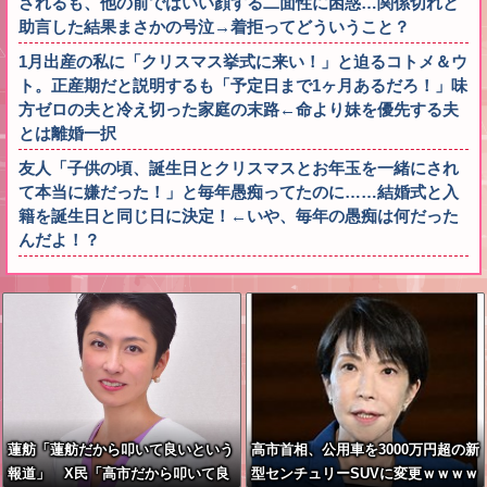
されるも、他の前ではいい顔する二面性に困惑…関係切れと
助言した結果まさかの号泣→着拒ってどういうこと？
1月出産の私に「クリスマス挙式に来い！」と迫るコトメ＆ウ
ト。正産期だと説明するも「予定日まで1ヶ月あるだろ！」味
方ゼロの夫と冷え切った家庭の末路←命より妹を優先する夫
とは離婚一択
友人「子供の頃、誕生日とクリスマスとお年玉を一緒にされ
て本当に嫌だった！」と毎年愚痴ってたのに……結婚式と入
籍を誕生日と同じ日に決定！←いや、毎年の愚痴は何だった
んだよ！？
蓮舫「蓮舫だから叩いて良いという
高市首相、公用車を3000万円超の新
報道」 X民「高市だから叩いて良
型センチュリーSUVに変更ｗｗｗｗ