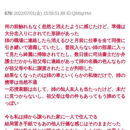
678:
2022/07/01(金) 15:55:51.88 ID:QMlqzHvl
何の前触れもなく忽然と消えたように感じたけど、準備は
大分念入りにされてた形跡があった
姉の職場に連絡したら消えるひと月前に仕事を全て同僚に
引き継いで退職していたし、普段入らない姉の部屋に入っ
て見たら綺麗に掃除されてたし、数日後に司法書士だか弁
護士だかから祖父母に連絡があって姉の名義の色んなもの
が祖父母や私に譲渡されたことが判明した
結果なくなったのは姉の車といくらかの私物だけで、姉の
携帯は当然不通
一応捜索願は出して、姉の知人友人も当たったけど、未だ
に見つからないし、祖父母は母の件もあってもう諦めてる
っぽい
今も私は姉から譲られた家に一人で住んでる
結局置き手紙でもあの他人行儀な感じはそのままだった