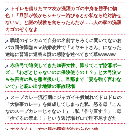
トイレを借りたママ友が洗濯カゴの中身を勝手に物
色！「旦那が後からシャワー浴びるとか私なら絶対許せ
ないｗ」と謎の説教を食らったんだが……人の家の洗濯
カゴのぞくなよ
職場のインカムで自分の名前すらろくに聞いてないお
バカ同僚降臨ｗｗ結婚改姓で「ミヤモトさん」になった
途端に普通に返答＆謎の感謝を述べてきて草wwwww
赤信号で追突してきた加害女性、降りてこず謝罪ポー
ズ→「わざとじゃないのに保険使うの！？」と大号泣ｗ
ｗ被害者の私を悪者扱いし、旦那まで「妻を強く言わな
いで」と庇い出す地獄の事故現場
スープカレー流行期にジャガイモ煮崩れでドロドロの
「大惨事カレー」を錬成してしまった私、怒る母「こん
なのスープカレーじゃない！」→私「作り直す？」→母
「捨てるの禁止！」という逃げ場ゼロで理不尽すぎた
オタクくん、女の服の構造がわからない他