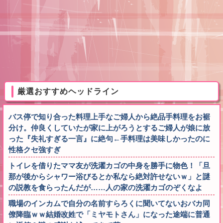
厳選おすすめヘッドライン
バス停で知り合った料理上手なご婦人から絶品手料理をお裾
分け。仲良くしていたが家に上がろうとするご婦人が娘に放
った『失礼すぎる一言』に絶句←手料理は美味しかったのに
性格クセ強すぎ
トイレを借りたママ友が洗濯カゴの中身を勝手に物色！「旦
那が後からシャワー浴びるとか私なら絶対許せないｗ」と謎
の説教を食らったんだが……人の家の洗濯カゴのぞくなよ
職場のインカムで自分の名前すらろくに聞いてないおバカ同
僚降臨ｗｗ結婚改姓で「ミヤモトさん」になった途端に普通