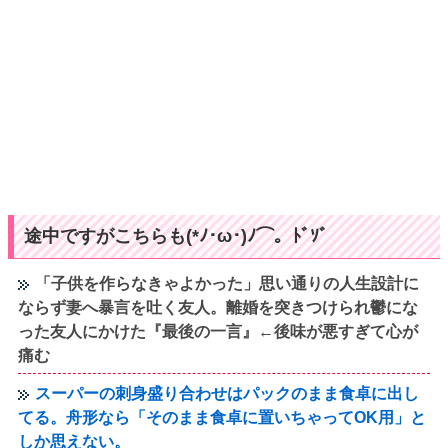
途中ですがこちらも(*ﾉ･ω･)ﾉ⌒。ﾄﾞｿﾞ
「子供を作らなきゃよかった」思い通りの人生設計に
ならず妻へ暴言を吐く友人。離婚を突きつけられ鬱にな
った友人にかけた『最後の一言』←後味が悪すぎて心が
痛む
スーパーの刺身盛り合わせはパックのまま食卓に出し
てる。舟形なら「そのまま食卓に置いちゃってOK用」と
しか思えない。