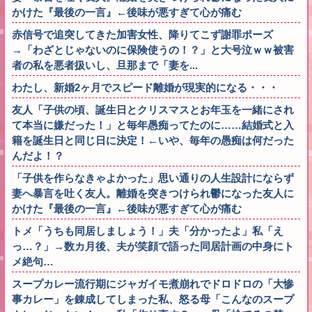
かけた『最後の一言』←後味が悪すぎて心が痛む
赤信号で追突してきた加害女性、降りてこず謝罪ポーズ
→「わざとじゃないのに保険使うの！？」と大号泣ｗｗ被害
者の私を悪者扱いし、旦那まで「妻を...
わたし、新婚2ヶ月でスピード離婚が現実的になる・・・
友人「子供の頃、誕生日とクリスマスとお年玉を一緒にされ
て本当に嫌だった！」と毎年愚痴ってたのに……結婚式と入
籍を誕生日と同じ日に決定！←いや、毎年の愚痴は何だった
んだよ！？
「子供を作らなきゃよかった」思い通りの人生設計にならず
妻へ暴言を吐く友人。離婚を突きつけられ鬱になった友人に
かけた『最後の一言』←後味が悪すぎて心が痛む
トメ「うちも同居しましょう！」夫「分かったよ」私「え
っ…？」→数カ月後、夫が笑顔で語った同居計画の中身にト
メ絶句…
スープカレー流行期にジャガイモ煮崩れでドロドロの「大惨
事カレー」を錬成してしまった私、怒る母「こんなのスープ