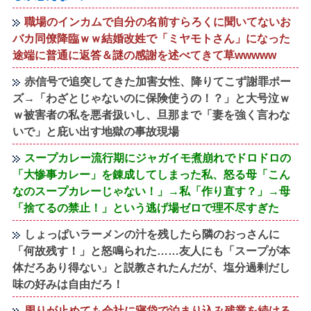
職場のインカムで自分の名前すらろくに聞いてないお
バカ同僚降臨ｗｗ結婚改姓で「ミヤモトさん」になった
途端に普通に返答＆謎の感謝を述べてきて草wwwww
赤信号で追突してきた加害女性、降りてこず謝罪ポー
ズ→「わざとじゃないのに保険使うの！？」と大号泣ｗ
ｗ被害者の私を悪者扱いし、旦那まで「妻を強く言わな
いで」と庇い出す地獄の事故現場
スープカレー流行期にジャガイモ煮崩れでドロドロの
「大惨事カレー」を錬成してしまった私、怒る母「こん
なのスープカレーじゃない！」→私「作り直す？」→母
「捨てるの禁止！」という逃げ場ゼロで理不尽すぎた
しょっぱいラーメンの汁を残したら隣のおっさんに
「何故残す！」と怒鳴られた……友人にも「スープが本
体だろあり得ない」と説教されたんだが、塩分過剰だし
味の好みは自由だろ！
周りが止めても会社に寝袋で泊まり込み残業を続ける