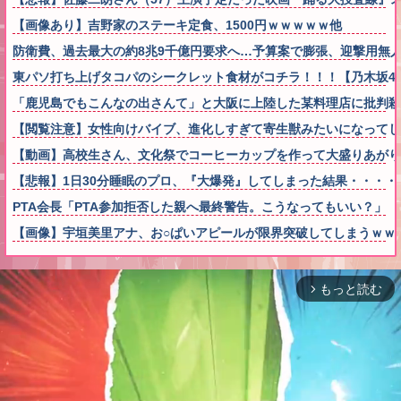
【画像あり】吉野家のステーキ定食、1500円ｗｗｗｗｗ他
防衛費、過去最大の約8兆9千億円要求へ…予算案で膨張、迎撃用無人
東パソ打ち上げタコパのシークレット食材がコチラ！！！【乃木坂4
「鹿児島でもこんなの出さんて」と大阪に上陸した某料理店に批判
【閲覧注意】女性向けバイブ、進化しすぎて寄生獣みたいになってし
【動画】高校生さん、文化祭でコーヒーカップを作って大盛りあがり
【悲報】1日30分睡眠のプロ、『大爆発』してしまった結果・・・・
PTA会長「PTA参加拒否した親へ最終警告。こうなってもいい？」 
【画像】宇垣美里アナ、お○ぱいアピールが限界突破してしまうｗｗ
もっと読む
arrow_forward_ios