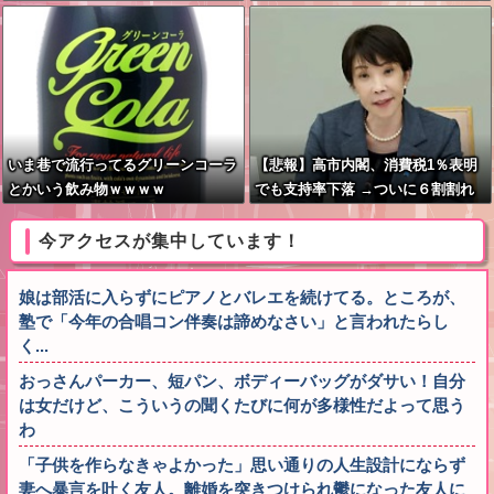
いをやってるのがお前だろ」
ｗｗｗ
いま巷で流行ってるグリーンコーラ
【悲報】高市内閣、消費税1％表明
とかいう飲み物ｗｗｗｗ
でも支持率下落 →ついに６割割れ
今アクセスが集中しています！
娘は部活に入らずにピアノとバレエを続けてる。ところが、
塾で「今年の合唱コン伴奏は諦めなさい」と言われたらし
く...
おっさんパーカー、短パン、ボディーバッグがダサい！自分
は女だけど、こういうの聞くたびに何が多様性だよって思う
わ
「子供を作らなきゃよかった」思い通りの人生設計にならず
妻へ暴言を吐く友人。離婚を突きつけられ鬱になった友人に