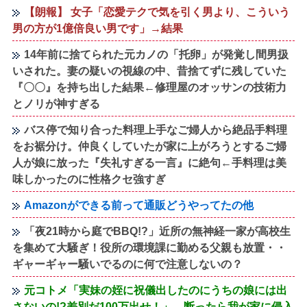
【朗報】 女子「恋愛テクで気を引く男より、こういう
男の方が1億倍良い男です」→結果
14年前に捨てられた元カノの「托卵」が発覚し間男扱
いされた。妻の疑いの視線の中、昔捨てずに残していた
『〇〇』を持ち出した結果←修理屋のオッサンの技術力
とノリが神すぎる
バス停で知り合った料理上手なご婦人から絶品手料理
をお裾分け。仲良くしていたが家に上がろうとするご婦
人が娘に放った『失礼すぎる一言』に絶句←手料理は美
味しかったのに性格クセ強すぎ
Amazonができる前って通販どうやってたの他
「夜21時から庭でBBQ!?」近所の無神経一家が高校生
を集めて大騒ぎ！役所の環境課に勤める父親も放置・・
ギャーギャー騒いでるのに何で注意しないの？
元コトメ「実妹の姪に祝儀出したのにうちの娘には出
さないの!?差別だ100万出せ！」→断ったら我が家に侵入