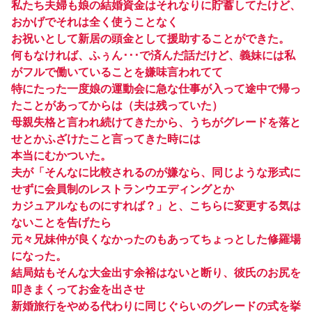
私たち夫婦も娘の結婚資金はそれなりに貯蓄してたけど、
おかげでそれは全く使うことなく
お祝いとして新居の頭金として援助することができた。
何もなければ、ふぅん･･･で済んだ話だけど、義妹には私
がフルで働いていることを嫌味言われてて
特にたった一度娘の運動会に急な仕事が入って途中で帰っ
たことがあってからは（夫は残っていた）
母親失格と言われ続けてきたから、うちがグレードを落と
せとかふざけたこと言ってきた時には
本当にむかついた。
夫が「そんなに比較されるのが嫌なら、同じような形式に
せずに会員制のレストランウエディングとか
カジュアルなものにすれば？」と、こちらに変更する気は
ないことを告げたら
元々兄妹仲が良くなかったのもあってちょっとした修羅場
になった。
結局姑もそんな大金出す余裕はないと断り、彼氏のお尻を
叩きまくってお金を出させ
新婚旅行をやめる代わりに同じぐらいのグレードの式を挙