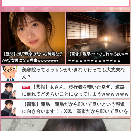
【疑問】瀬戸環奈みたいな綺麗な子
【画像】温泉の中でこれやる奴ｗｗ
がAV女優になる理由wwwwwww
ｗｗｗｗｗｗｗｗｗｗｗｗｗｗ
美容院ってオッサンがいきなり行っても大丈夫な
ん？
【悲報】女さん、歩行者を轢いた挙句、道路
NEW
に倒れてどえらいことになってしまうw w w w w w
w
【衝撃】蓮舫「蓮舫だから叩いて良いという報道
に向き合います！」X民「高市だから叩いて良いを
やってるのがお前だろ」←これ…w w