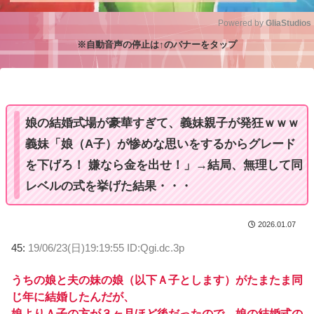
Powered by 
GliaStudios
※自動音声の停止は↑のバナーをタップ
M
u
t
e
娘の結婚式場が豪華すぎて、義妹親子が発狂ｗｗｗ
義妹「娘（A子）が惨めな思いをするからグレード
を下げろ！ 嫌なら金を出せ！」→結局、無理して同
レベルの式を挙げた結果・・・
2026.01.07
45:
19/06/23(日)19:19:55 ID:Qgi.dc.3p
うちの娘と夫の妹の娘（以下Ａ子とします）がたまたま同
じ年に結婚したんだが、
娘よりＡ子の方が３ヶ月ほど後だったので、娘の結婚式の