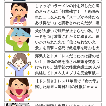
しょっぱいラーメンの汁を残したら隣
のおっさんに「何故残す！」と怒鳴ら
れた……友人にも「スープが本体だろ
あり得ない」と説教されたんだが、塩
分過剰だし味の好みは自由だろ！
犬が大嫌いで脂汗が止まらない私。リ
ードをつけ放置された犬に絡まれ、追
いかけられた先で『信じられない光
景』を目撃→必死で救急車を呼ぶも犬
と取り残されて・・・
浮気夫とトメ「レスだったのは嫁のせ
い！」虚偽の噂を流され離婚を突きつ
けられた。法学部の後輩弁護士20人が
集結してトメ＆夫＆プリを完全撃破←
後輩たちを可愛がっていた恩が最高形
【ドン引き】レス11年目で「命の母」
で返ってきた
試した結果→毎日2回の性欲にｗｗｗ