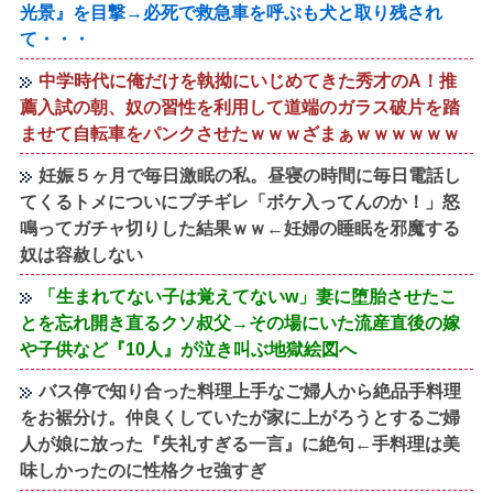
光景』を目撃→必死で救急車を呼ぶも犬と取り残され
て・・・
中学時代に俺だけを執拗にいじめてきた秀才のA！推
薦入試の朝、奴の習性を利用して道端のガラス破片を踏
ませて自転車をパンクさせたｗｗｗざまぁｗｗｗｗｗｗ
妊娠５ヶ月で毎日激眠の私。昼寝の時間に毎日電話し
てくるトメについにブチギレ「ボケ入ってんのか！」怒
鳴ってガチャ切りした結果ｗｗ←妊婦の睡眠を邪魔する
奴は容赦しない
「生まれてない子は覚えてないw」妻に堕胎させたこ
とを忘れ開き直るクソ叔父→その場にいた流産直後の嫁
や子供など『10人』が泣き叫ぶ地獄絵図へ
バス停で知り合った料理上手なご婦人から絶品手料理
をお裾分け。仲良くしていたが家に上がろうとするご婦
人が娘に放った『失礼すぎる一言』に絶句←手料理は美
味しかったのに性格クセ強すぎ