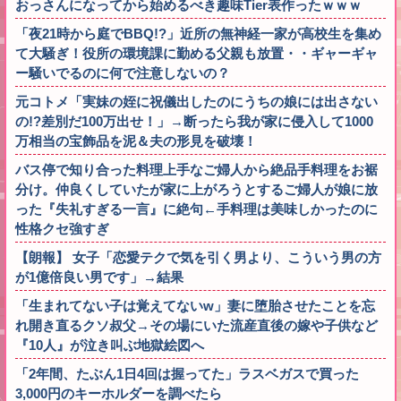
おっさんになってから始めるべき趣味Tier表作ったｗｗｗ
「夜21時から庭でBBQ!?」近所の無神経一家が高校生を集め
て大騒ぎ！役所の環境課に勤める父親も放置・・ギャーギャ
ー騒いでるのに何で注意しないの？
元コトメ「実妹の姪に祝儀出したのにうちの娘には出さない
の!?差別だ100万出せ！」→断ったら我が家に侵入して1000
万相当の宝飾品を泥＆夫の形見を破壊！
バス停で知り合った料理上手なご婦人から絶品手料理をお裾
分け。仲良くしていたが家に上がろうとするご婦人が娘に放
った『失礼すぎる一言』に絶句←手料理は美味しかったのに
性格クセ強すぎ
【朗報】 女子「恋愛テクで気を引く男より、こういう男の方
が1億倍良い男です」→結果
「生まれてない子は覚えてないw」妻に堕胎させたことを忘
れ開き直るクソ叔父→その場にいた流産直後の嫁や子供など
『10人』が泣き叫ぶ地獄絵図へ
「2年間、たぶん1日4回は握ってた」ラスベガスで買った
3,000円のキーホルダーを調べたら