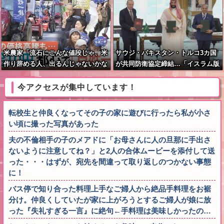
米農家「流石にこんな値段じゃ、米
サウジ・パキスタン・トルコ3カ国
作り辞める人、出るんじゃないかな
が共同防衛協定締結…「イスラム版
あ？？」
NATO」指摘も！
今アクセスが集中しています！
転校生と仲良くなってその子の家に遊びに行ったら私が小さ
い頃に撮った写真があった
夫の不倫相手の子のメアドに「お母さんに人の旦那に手出さ
ないように注意してね？」と2人の合体ムービーを添付して送
った・・・はずが、宛先を間違って取り返しのつかない事態
に！
バス停で知り合った料理上手なご婦人から絶品手料理をお裾
分け。仲良くしていたが家に上がろうとするご婦人が娘に放
った『失礼すぎる一言』に絶句←手料理は美味しかったの…