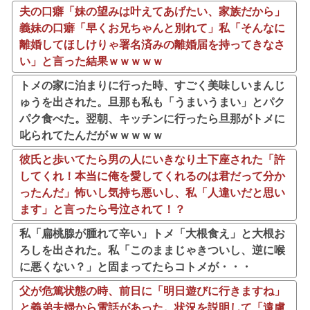
夫の口癖「妹の望みは叶えてあげたい、家族だから」
義妹の口癖「早くお兄ちゃんと別れて」私「そんなに
離婚してほしけりゃ署名済みの離婚届を持ってきなさ
い」と言った結果ｗｗｗｗｗ
トメの家に泊まりに行った時、すごく美味しいまんじ
ゅうを出された。旦那も私も「うまいうまい」とパク
パク食べた。翌朝、キッチンに行ったら旦那がトメに
叱られてたんだがｗｗｗｗｗ
彼氏と歩いてたら男の人にいきなり土下座された「許
してくれ！本当に俺を愛してくれるのは君だって分か
ったんだ」怖いし気持ち悪いし、私「人違いだと思い
ます」と言ったら号泣されて！？
私「扁桃腺が腫れて辛い」トメ「大根食え」と大根お
ろしを出された。私「このままじゃきついし、逆に喉
に悪くない？」と固まってたらコトメが・・・
父が危篤状態の時、前日に「明日遊びに行きますね」
と義弟夫婦から電話があった。状況を説明して「遠慮