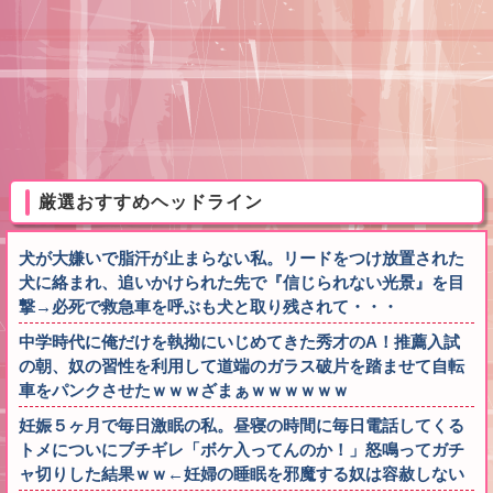
厳選おすすめヘッドライン
犬が大嫌いで脂汗が止まらない私。リードをつけ放置された
犬に絡まれ、追いかけられた先で『信じられない光景』を目
撃→必死で救急車を呼ぶも犬と取り残されて・・・
中学時代に俺だけを執拗にいじめてきた秀才のA！推薦入試
の朝、奴の習性を利用して道端のガラス破片を踏ませて自転
車をパンクさせたｗｗｗざまぁｗｗｗｗｗｗ
妊娠５ヶ月で毎日激眠の私。昼寝の時間に毎日電話してくる
トメについにブチギレ「ボケ入ってんのか！」怒鳴ってガチ
ャ切りした結果ｗｗ←妊婦の睡眠を邪魔する奴は容赦しない