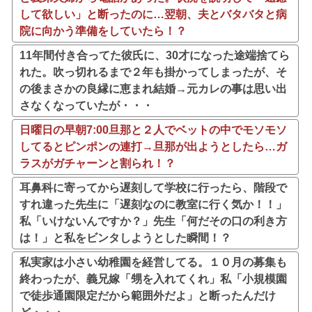
して欲しい」と断ったのに…翌朝、夫とバタバタと病
院に向かう準備をしていたら！？
11年間付き合ってた彼氏に、30才になった途端捨てら
れた。吹っ切れるまで２年も掛かってしまったが、そ
の後まさかの良縁に恵まれ結婚→元カレの事は思い出
さなくなっていたが・・・
日曜日の早朝7:00旦那と２人でベットの中でモソモソ
してるとピンポンの連打→旦那が出ようとしたら…ガ
ラスがガチャーンと割られ！？
耳鼻科に寄ってから遅刻して学校に行ったら、階段で
すれ違った先生に「遅刻なのに教室に行く気か！！」
私「いけないんですか？」先生「何だその口の利き方
は！」と私をビンタしようとした瞬間！？
私実家は小さい幼稚園を経営してる。１０月の募集も
終わったが、義兄嫁「甥を入れてくれ」私「小規模園
で徒歩通園限定だから範囲外だよ」と断ったんだけ