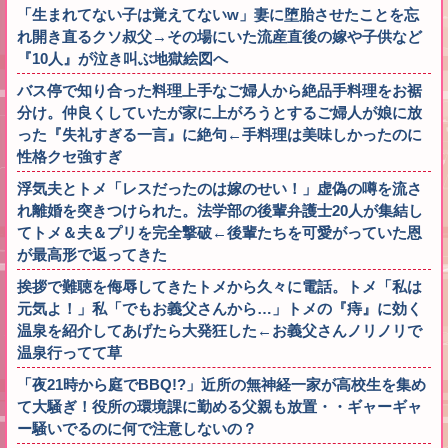
「生まれてない子は覚えてないw」妻に堕胎させたことを忘
れ開き直るクソ叔父→その場にいた流産直後の嫁や子供など
『10人』が泣き叫ぶ地獄絵図へ
バス停で知り合った料理上手なご婦人から絶品手料理をお裾
分け。仲良くしていたが家に上がろうとするご婦人が娘に放
った『失礼すぎる一言』に絶句←手料理は美味しかったのに
性格クセ強すぎ
浮気夫とトメ「レスだったのは嫁のせい！」虚偽の噂を流さ
れ離婚を突きつけられた。法学部の後輩弁護士20人が集結し
てトメ＆夫＆プリを完全撃破←後輩たちを可愛がっていた恩
が最高形で返ってきた
挨拶で難聴を侮辱してきたトメから久々に電話。トメ「私は
元気よ！」私「でもお義父さんから…」トメの『痔』に効く
温泉を紹介してあげたら大発狂した←お義父さんノリノリで
温泉行ってて草
「夜21時から庭でBBQ!?」近所の無神経一家が高校生を集め
て大騒ぎ！役所の環境課に勤める父親も放置・・ギャーギャ
ー騒いでるのに何で注意しないの？