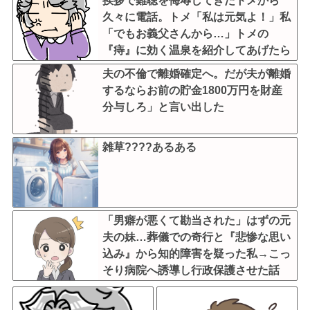
挨拶で難聴を侮辱してきたトメから
久々に電話。トメ「私は元気よ！」私
「でもお義父さんから…」トメの
『痔』に効く温泉を紹介してあげたら
大発狂した←お義父さんノリノリで温
夫の不倫で離婚確定へ。だが夫が離婚
泉行ってて草
するならお前の貯金1800万円を財産
分与しろ」と言い出した
雑草????あるある
「男癖が悪くて勘当された」はずの元
夫の妹…葬儀での奇行と『悲惨な思い
込み』から知的障害を疑った私→こっ
そり病院へ誘導し行政保護させた話