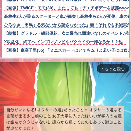
【画像】TWICE・モモ(30)、またしてもエチエチボデーを披露wwww
高校生2人が乗るスクーターと車が衝突し高校生ら2人が死傷、車の
ひろゆき「出馬する気ないから話さなかった」妻「それでも不誠実だ
【朗報】グラドル・磯部優花、次に爆売れ間違いなしのイベントが話
X収益化、終了へ インプレゾンビやパクツイの一掃なるか！？他
【画像】森高千里(55) 「ミニスカートはとてもムリよ若い子には負ける
もっと読む
arrow_forward_ios