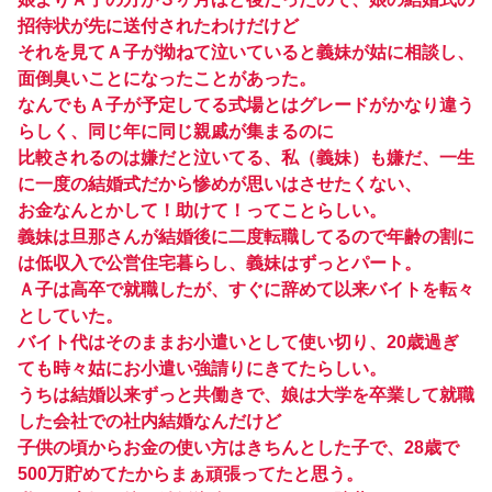
招待状が先に送付されたわけだけど
それを見てＡ子が拗ねて泣いていると義妹が姑に相談し、
面倒臭いことになったことがあった。
なんでもＡ子が予定してる式場とはグレードがかなり違う
らしく、同じ年に同じ親戚が集まるのに
比較されるのは嫌だと泣いてる、私（義妹）も嫌だ、一生
に一度の結婚式だから惨めが思いはさせたくない、
お金なんとかして！助けて！ってことらしい。
義妹は旦那さんが結婚後に二度転職してるので年齢の割に
は低収入で公営住宅暮らし、義妹はずっとパート。
Ａ子は高卒で就職したが、すぐに辞めて以来バイトを転々
としていた。
バイト代はそのままお小遣いとして使い切り、20歳過ぎ
ても時々姑にお小遣い強請りにきてたらしい。
うちは結婚以来ずっと共働きで、娘は大学を卒業して就職
した会社での社内結婚なんだけど
子供の頃からお金の使い方はきちんとした子で、28歳で
500万貯めてたからまぁ頑張ってたと思う。