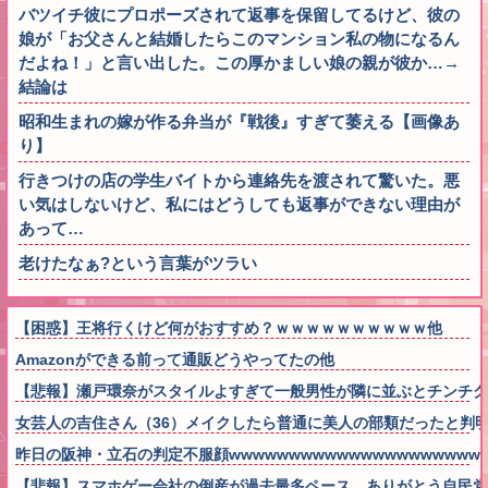
バツイチ彼にプロポーズされて返事を保留してるけど、彼の
娘が「お父さんと結婚したらこのマンション私の物になるん
だよね！」と言い出した。この厚かましい娘の親が彼か…→
結論は
昭和生まれの嫁が作る弁当が『戦後』すぎて萎える【画像あ
り】
行きつけの店の学生バイトから連絡先を渡されて驚いた。悪
い気はしないけど、私にはどうしても返事ができない理由が
あって…
老けたなぁ?という言葉がツラい
【困惑】王将行くけど何がおすすめ？ｗｗｗｗｗｗｗｗｗｗ他
Amazonができる前って通販どうやってたの他
【悲報】瀬戸環奈がスタイルよすぎて一般男性が隣に並ぶとチンチク
女芸人の吉住さん（36）メイクしたら普通に美人の部類だったと判
昨日の阪神・立石の判定不服顔wwwwwwwwwwwwwwwwwwwwwww
【悲報】スマホゲー会社の倒産が過去最多ペース。ありがとう自民党