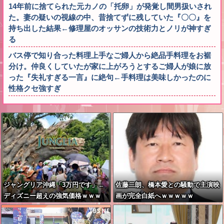
14年前に捨てられた元カノの「托卵」が発覚し間男扱いされ
た。妻の疑いの視線の中、昔捨てずに残していた『〇〇』を
持ち出した結果←修理屋のオッサンの技術力とノリが神すぎ
る
バス停で知り合った料理上手なご婦人から絶品手料理をお裾
分け。仲良くしていたが家に上がろうとするご婦人が娘に放
った『失礼すぎる一言』に絶句←手料理は美味しかったのに
性格クセ強すぎ
ジャングリア沖縄「3万円です」←
佐藤二朗、橋本愛との騒動で主演映
ディズニー超えの強気価格ｗｗｗ
画が完全白紙へｗｗｗｗｗ