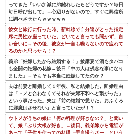
ってきた「いい加減に弟離れしたらどうですか？毎日
毎日呼び出して」→心辺りがないので、すぐに興信所
に調べさせたらｗｗｗｗｗ
彼女と旅行に行った時、新幹線で自分達がとった指定
席に男性が座っていた。どいてと言っても聞かず、言
い合いに→その後、彼女が一言も喋らないので疲れて
るのかと思ったら！？
義弟「妊娠したから結婚する！」披露宴で酒もタバコ
も全開の妊婦の花嫁→後日「中の人は残念な事になり
ました」←そもそも本当に妊娠してたのか？
夫は前妻と離婚して１年後、私と結婚した。離婚理由
は「トメと合わなくてそれが夫婦不和へと繋がった」
という事だった。夫は「前の結婚で懲りた。おふくろ
に邪魔はさせない」と言っていたが！？
ウトメがうちの娘に「何の料理が好きなの？」と聞い
て、娘「ぶり大根が好き」→後日、義弟嫁から電話が
あって「子供を使っての料理上手自慢うざー」という