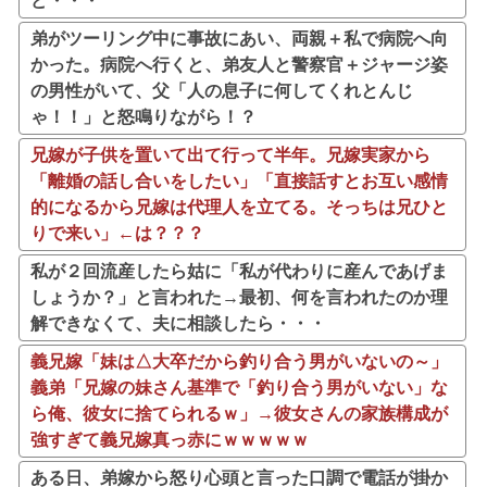
ど・・・
弟がツーリング中に事故にあい、両親＋私で病院へ向
かった。病院へ行くと、弟友人と警察官＋ジャージ姿
の男性がいて、父「人の息子に何してくれとんじ
ゃ！！」と怒鳴りながら！？
兄嫁が子供を置いて出て行って半年。兄嫁実家から
「離婚の話し合いをしたい」「直接話すとお互い感情
的になるから兄嫁は代理人を立てる。そっちは兄ひと
りで来い」←は？？？
私が２回流産したら姑に「私が代わりに産んであげま
しょうか？」と言われた→最初、何を言われたのか理
解できなくて、夫に相談したら・・・
義兄嫁「妹は△大卒だから釣り合う男がいないの～」
義弟「兄嫁の妹さん基準で「釣り合う男がいない」な
ら俺、彼女に捨てられるｗ」→彼女さんの家族構成が
強すぎて義兄嫁真っ赤にｗｗｗｗｗ
ある日、弟嫁から怒り心頭と言った口調で電話が掛か