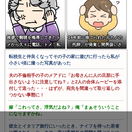
挨拶で難聴を侮辱してきたト
14年前に捨てられた元カノの
メから久々に電話。トメ「私
「托卵」が発覚し間男扱いさ
は元気よ！」私「でもお義父
れた。妻の疑いの視線の中、
転校生と仲良くなってその子の家に遊びに行ったら私が
さんから…」トメの『痔』に
昔捨てずに残していた『〇
小さい頃に撮った写真があった
効く温泉を紹介してあげたら
〇』を持ち出した結果←修理
大発狂した←お義父さんノリ
屋のオッサンの技術力とノリ
夫の不倫相手の子のメアドに「お母さんに人の旦那に手
ノリで温泉行ってて草
が神すぎる
出さないように注意してね？」と2人の合体ムービーを添
付して送った・・・はずが、宛先を間違って取り返しの
つかない事態に！
嫁「これってさ、浮気だよね？」俺「まぁそういうこと
になりますかね」
彼女とイタリア旅行にいったとき、ナイフを持った若者