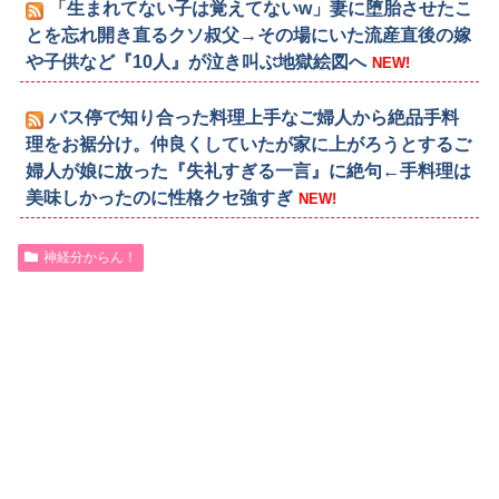
「生まれてない子は覚えてないw」妻に堕胎させたこ
とを忘れ開き直るクソ叔父→その場にいた流産直後の嫁
や子供など『10人』が泣き叫ぶ地獄絵図へ
NEW!
バス停で知り合った料理上手なご婦人から絶品手料
理をお裾分け。仲良くしていたが家に上がろうとするご
婦人が娘に放った『失礼すぎる一言』に絶句←手料理は
美味しかったのに性格クセ強すぎ
NEW!
神経分からん！