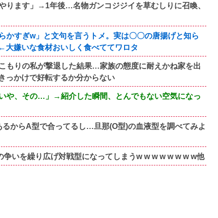
がやります」→1年後…名物ガンコジジイを草むしりに召喚、
らかすぎw」と文句を言うトメ。実は〇〇の唐揚げと知ら
←大嫌いな食材おいしく食べててワロタ
こもりの私が撃退した結果…家族の態度に耐えかね家を出
きっかけで好転するか分からない
いや、その…」→紹介した瞬間、とんでもない空気になっ
るからA型で合ってるし…旦那(O型)の血液型を調べてみよ
を繰り広げ対戦型になってしまうw w w w w w w w他