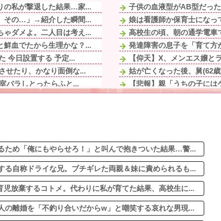
の私が撃退した結果…家...
子供の血液型がAB型だった
その…」→紹介した瞬間...
娘は看護師か保育士になって
ゃダメよ。二人目は考え...
高校生の頃、朝の通学電車で
鮮血でたから生理かな？...
発達障害の息子を「育て方が
今日設置する 予定...
【仰天】X、メンエス嬢とラ
せたり、かなり面倒な...
姑が亡くなった後、舅(62歳)
バラしとったらふと...
【悲報】親「うちの子にはゲ
流され離婚を突きつけら...
イケメン男性保育士にフラれ
省もせずに幼稚園でも同...
ドラクエのゼシカとかいう
全くしなかったりす...
1/2【クズ男】このままで
婚の危機。同居は嫌...
トッモ「バイク買ったわ！
バラしとったらふと...
ため「俺にもやらせろ！」と叫んで抱きついた結果…警...
る自称ドライな兄。ブチギレた両親＆妹に責められるも...
児放棄するコトメ。代わりに私が育てた結果、高校生に...
の離婚を「不釣り合いだからw」と嘲笑する哀れな男現...