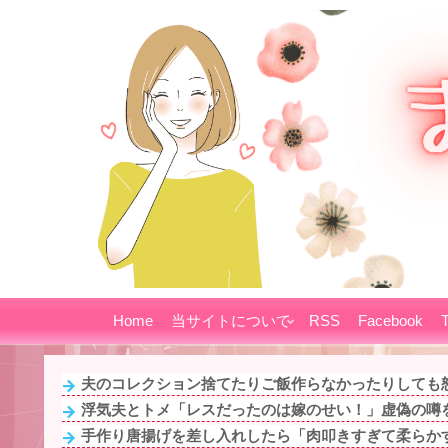
Home
当サイトについて
RSS
Facebook
T
夫のコレクション捨てたりご飯作らなかったりしても怒
浮気夫とトメ「レスだったのは嫁のせい！」虚偽の噂を
手作り唐揚げを差し入れしたら「肉叩きすぎて柔らかすぎ