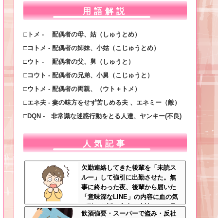
用語解説
□トメ - 配偶者の母、姑（しゅうとめ）
□コトメ - 配偶者の姉妹、小姑（こじゅうとめ）
□ウト - 配偶者の父、舅（しゅうと）
□コウト - 配偶者の兄弟、小舅（こじゅうと）
□ウトメ - 配偶者の両親、（ウト＋トメ）
□エネ夫 - 妻の味方をせず苦しめる夫 、エネミー（敵）
□DQN - 非常識な迷惑行動をとる人達、ヤンキー(不良)
人気記事
欠勤連絡してきた後輩を「未読ス
ルー」して強引に出勤させた。無
事に終わった夜、後輩から届いた
「意味深なLINE」の内容に血の気
が引いた話←完全に未読スルー見
飲酒強要・スーパーで盗み・反社
抜かれてて草