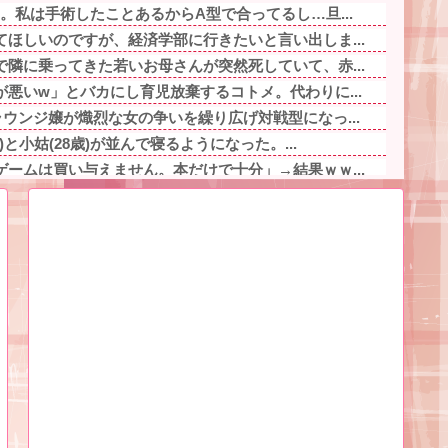
。私は手術したことあるからA型で合ってるし…旦...
ほしいのですが、経済学部に行きたいと言い出しま...
隣に乗ってきた若いお母さんが突然死していて、赤...
悪いw」とバカにし育児放棄するコトメ。代わりに...
ウンジ嬢が熾烈な女の争いを繰り広げ対戦型になっ...
と小姑(28歳)が並んで寝るようになった。...
ームは買い与えません。本だけで十分」→結果ｗｗ...
たキチママ。逆恨みで娘を使って狂言した結果、保...
人気キャラwww他
は結婚の意味がないと言われ離婚の危機。同居は嫌...
見てやこれ！」ワイ「これスクーターじゃん…」他