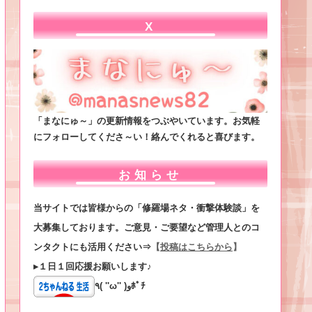
X
「まなにゅ～」の更新情報をつぶやいています。お気軽
にフォローしてくださ～い！絡んでくれると喜びます。
お知らせ
当サイトでは皆様からの「修羅場ネタ・衝撃体験談」を
大募集しております。ご意見・ご要望など管理人とのコ
ンタクトにも活用ください⇒
【
投稿はこちらから
】
▸１日１回応援お願いします♪
٩( ''ω'' )وﾎﾟﾁ