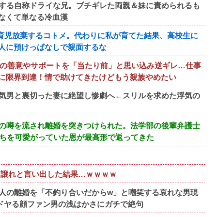
する自称ドライな兄。ブチギレた両親＆妹に責められるも
なくて単なる冷血漢
育児放棄するコトメ。代わりに私が育てた結果、高校生に
人に預けっぱなしで親面するな
族の善意やサポートを「当たり前」と思い込み逆ギレ…仕事
に限界到達！情で助けてきたけどもう親族やめたい
気男と裏切った妻に絶望し惨劇へ←スリルを求めた浮気の
の噂を流され離婚を突きつけられた。法学部の後輩弁護士
たちを可愛がっていた恩が最高形で返ってきた
も譲れと言い出した結果…ｗｗｗｗ
人の離婚を「不釣り合いだからw」と嘲笑する哀れな男現
ドヤる顔ファン男の浅はかさにガチで絶句