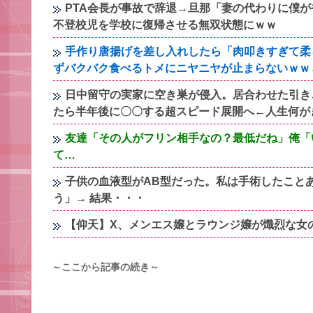
PTA会長が事故で辞退→旦那「妻の代わりに僕
不登校児を学校に復帰させる無双状態にｗｗ
手作り唐揚げを差し入れしたら「肉叩きすぎて柔
ずバクバク食べるトメにニヤニヤが止まらないｗｗ
日中留守の実家に空き巣が侵入。居合わせた引き
たら半年後に〇〇する超スピード展開へ←人生何が
友達「その人がフリン相手なの？最低だね」俺「
て…
子供の血液型がAB型だった。私は手術したことあ
う」→ 結果・・・
【仰天】X、メンエス嬢とラウンジ嬢が熾烈な女の争い
～ここから記事の続き～