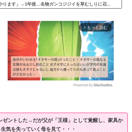
ります」→1年後…名物ガンコジジイを草むしりに召...
もっと読む
arrow_forward_ios
Powered by 
GliaStudios
M
u
t
プレゼントした→だが父が「王様」として覚醒し、家具か
e
、生気を失っていく母を見て・・・