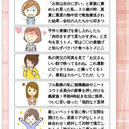
「お前は自分に甘い」と家族に責
なっていた話ｗｗｗｗｗ
められ育った私…３０歳の時、真
夏に重度の熱中症で救急搬送され
た結果→会社の人たちから叩きつ
けられた「衝撃の事実」に絶句
手作り唐揚げを差し入れしたら
「肉叩きすぎて柔らかすぎw」と文
句を言うトメ。実は〇〇の唐揚げ
と知らずバクバク食べるトメにニ
ヤニヤが止まらないｗｗ←大嫌い
私の実父の写真を見て「お父さん
な食材おいしく食べててワロタ
いい顔で映ってるわね。これ遺影
にピッタリねw」と煽ってくるト
メ。最初はスルーしてたが、しつ
こいのでスマホのカメラをトメに
フル勤務の私に無職義妹やニート
向けて同じ手で反撃したったｗｗ
コウト全員分の家事を押し付ける
ｗ
義家族！早朝4時起き生活に限界。
ついに言い放った「強烈なド直球
正論」に義一族阿鼻叫喚ｗｗ←怠
新しいペットを首に巻いて玄関を
け者どもに正論のナイフをグサリ
開けたら…居座りアポなしトメと
鉢合わせ！絶叫して20秒で逃亡し