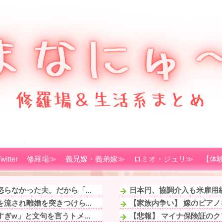
witter
修羅場≫
義兄嫁・義弟嫁≫
ロミオ・ジュリ≫
【体
らなかった夫。だから「...
日本円、協調介入も米雇用
流され離婚を突きつけら...
【家族内争い】 嫁のピアノ
w」と文句を言うトメ...
【悲報】 マイナ保険証の