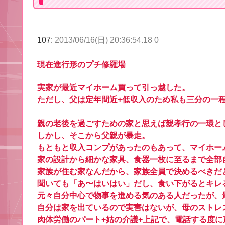
107:
2013/06/16(日) 20:36:54.18 0
現在進行形のプチ修羅場
実家が最近マイホーム買って引っ越した。
ただし、父は定年間近+低収入のため私も三分の一
親の老後を過ごすための家と思えば親孝行の一環と
しかし、そこから父親が暴走。
もともと収入コンプがあったのもあって、マイホー
家の設計から細かな家具、食器一枚に至るまで全部
家族が住む家なんだから、家族全員で決めるべきだ
聞いても「あ〜はいはい」だし、食い下がるとキレ
元々自分中心で物事を進める気のある人だったが、
自分は家を出ているので実害はないが、母のストレ
肉体労働のパート+姑の介護+上記で、電話する度