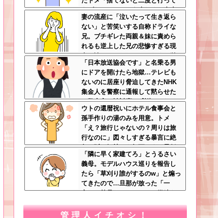
たトメ「捨てないと二度と行って
あげない！」←もう来なくて大丈
妻の流産に「泣いたって生き返ら
夫ですｗ
ない」と苦笑いする自称ドライな
兄。ブチギレた両親＆妹に責めら
れるも逆上した兄の悲惨すぎる現
在←淡々としてるんじゃなくて単
「日本放送協会です」と名乗る男
なる冷血漢
にドアを開けたら地獄…テレビも
ないのに居座り脅迫してきたNHK
集金人を警察に通報して黙らせた
←警察官の神対応に感謝しかない
ウトの還暦祝いにホテル食事会と
孫手作りの湯のみを用意。トメ
「え？旅行じゃないの？周りは旅
行なのに」図々しすぎる暴言に絶
句←孫の気持ちを無下にする最低
「隣に早く家建てろ」とうるさい
ババア
義母。モデルハウス巡りを報告し
たら「草刈り誰がするのw」と煽っ
てきたので…旦那が放った「一
言」に義母オロオロｗｗ←嫌味を
逆手にとった神対応すぎる
管理人イチオシ！