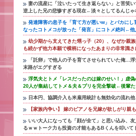
妻の流産に「泣いたって生き返らない」と苦笑い
逆上した兄の悲惨すぎる現在←淡々としてるんじゃ
発達障害の息子を「育て方が悪いw」とバカにし
なったコトメコが放った「発言」にコトメ絶叫←他
幼少期から支えてきた甥っ子（20）、なぜか親
も続かず他力本願で横柄になったあまりの非常識さ
「託卵」で他人の子を育てさせられていた俺…浮
末路がエグすぎる
浮気夫とトメ「レスだったのは嫁のせい！」虚偽
20人が集結してトメ＆夫＆プリを完全撃破←後輩
日本円、協調介入も米雇用統計も無効化の流れ他
【家族内争い】 嫁のピアノを兄嫁が欲しがり親
いい大人になっても「顔が全て」と思い込み、友
るｗｗトーク力も投資の才能もあるBくんを叩いて