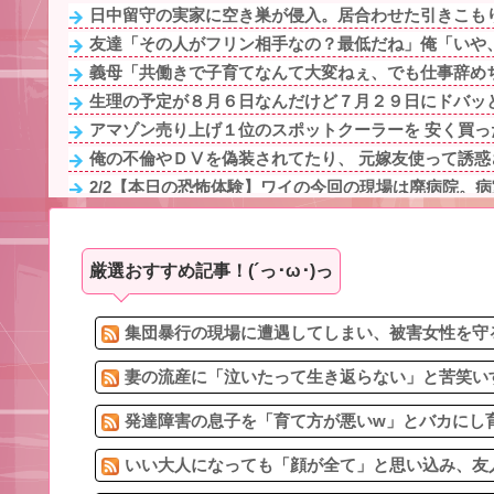
日中留守の実家に空き巣が侵入。居合わせた引きこもり
友達「その人がフリン相手なの？最低だね」俺「いや、
義母「共働きで子育てなんて大変ねぇ、でも仕事辞めち
生理の予定が８月６日なんだけど７月２９日にドバッと
アマゾン売り上げ１位のスポットクーラーを 安く買った 
俺の不倫やＤⅤを偽装されてたり、 元嫁友使って誘惑さ
2/2【本日の恐怖体験】ワイの今回の現場は廃病院。病室
浮気夫とトメ「レスだったのは嫁のせい！」虚偽の噂を
手癖の悪い義弟嫁。うちで盗み働いて絶縁したのに、反
厳選おすすめ記事！(´っ･ω･)っ
【1/2】俺が嫁の体型についてうるさくいったり、挨拶を
1/2【クズ男】このままでは結婚の意味がないと言われ離
1/2【本日の恐怖体験】ワイの今回の現場は廃病院。病室
集団暴行の現場に遭遇してしまい、被害女性を守る
妻の流産に「泣いたって生き返らない」と苦笑いす
発達障害の息子を「育て方が悪いw」とバカにし育
いい大人になっても「顔が全て」と思い込み、友人