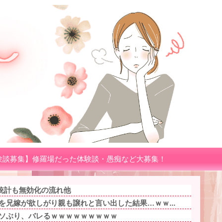
験談募集】修羅場だった体験談・愚痴など大募集！
統計も無効化の流れ他
を兄嫁が欲しがり親も譲れと言い出した結果…ｗｗ...
クソぶり、バレるｗｗｗｗｗｗｗｗｗ