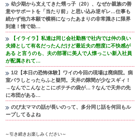
幼少期から支えてきた甥っ子（20）、なぜか親族の善
意やサポートを「当たり前」と思い込み逆ギレ…仕事も
続かず他力本願で横柄になったあまりの非常識さに限界
到達！情で助…
【イライラ】私達は同じ会社勤務で社内では仲の良い
夫婦として有名だったんだけど最近夫の態度に不快感が
ある と言うのも、夫の部署に美人で人懐っこい新入社員
が配属されて…
1/2【本日の恐怖体験】ワイの今回の現場は廃病院。病
室バラしとったらふと疑問。天井の隙間が少なスギィ！
→なんでこんなとこにポテチの袋が…？なんで天井の先
に布団がある…
のび太ママの話が長いのって、多分同じ話を何回もル
ープしてるよね
～引き続きお楽しみください～