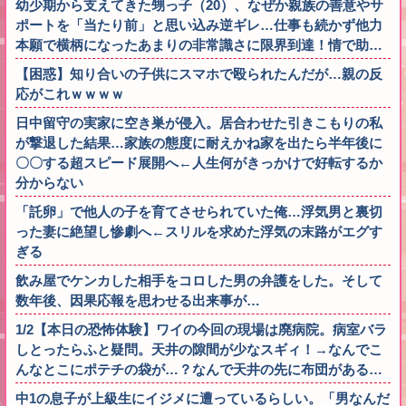
幼少期から支えてきた甥っ子（20）、なぜか親族の善意やサ
ポートを「当たり前」と思い込み逆ギレ…仕事も続かず他力
本願で横柄になったあまりの非常識さに限界到達！情で助…
【困惑】知り合いの子供にスマホで殴られたんだが…親の反
応がこれｗｗｗｗ
日中留守の実家に空き巣が侵入。居合わせた引きこもりの私
が撃退した結果…家族の態度に耐えかね家を出たら半年後に
〇〇する超スピード展開へ←人生何がきっかけで好転するか
分からない
「託卵」で他人の子を育てさせられていた俺…浮気男と裏切
った妻に絶望し惨劇へ←スリルを求めた浮気の末路がエグす
ぎる
飲み屋でケンカした相手をコロした男の弁護をした。そして
数年後、因果応報を思わせる出来事が…
1/2【本日の恐怖体験】ワイの今回の現場は廃病院。病室バラ
しとったらふと疑問。天井の隙間が少なスギィ！→なんでこ
んなとこにポテチの袋が…？なんで天井の先に布団がある…
中1の息子が上級生にイジメに遭っているらしい。「男なんだ