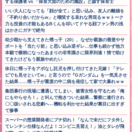
する保護者 vs 「保育欠如のための施設」と諭す保育士
いい大人になっても「顔が全て」と思い込み、友人の離婚を
「不釣り合いだからw」と嘲笑する哀れな男現るｗｗトーク
力も投資の才能もあるBくんを叩いてドヤる顔ファン男の浅
はかさにガチで絶句
幼少期から支えてきた甥っ子（20）、なぜか親族の善意やサ
ポートを「当たり前」と思い込み逆ギレ…仕事も続かず他力
本願で横柄になったあまりの非常識さに限界到達！情で助け
てきたけどもう親族やめたい
休日に甥っ子をアポなし託児を押し付けてきた兄嫁！「テレ
ビでも見せといてw」と言うので『Gガンダム』を一気見させ
た結果……甥っ子が重度の中二病を発症して家で大暴れｗｗ
集団暴行の現場に遭遇してしまい、被害女性を守るため「俺
にもやらせろ！」と叫んで抱きついた結果…警察に連行され
〇〇扱いされる悲劇へ←機転を利かせた結果が裏目に出すぎ
て惨事
スーパーの惣菜開発者にブチ切れ！「なんで未だにフタ外し
てレンチン仕様なんだよ！コンビニ見習え！」油とタレが飛