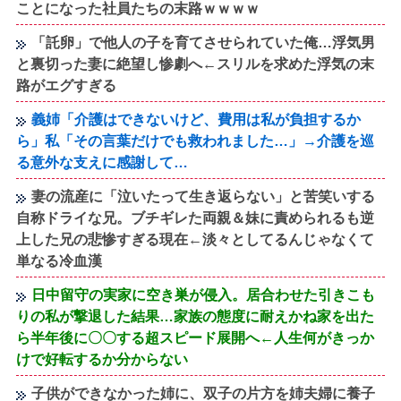
ことになった社員たちの末路ｗｗｗｗ
「託卵」で他人の子を育てさせられていた俺…浮気男
と裏切った妻に絶望し惨劇へ←スリルを求めた浮気の末
路がエグすぎる
義姉「介護はできないけど、費用は私が負担するか
ら」私「その言葉だけでも救われました…」→介護を巡
る意外な支えに感謝して…
妻の流産に「泣いたって生き返らない」と苦笑いする
自称ドライな兄。ブチギレた両親＆妹に責められるも逆
上した兄の悲惨すぎる現在←淡々としてるんじゃなくて
単なる冷血漢
日中留守の実家に空き巣が侵入。居合わせた引きこも
りの私が撃退した結果…家族の態度に耐えかね家を出た
ら半年後に〇〇する超スピード展開へ←人生何がきっか
けで好転するか分からない
子供ができなかった姉に、双子の片方を姉夫婦に養子