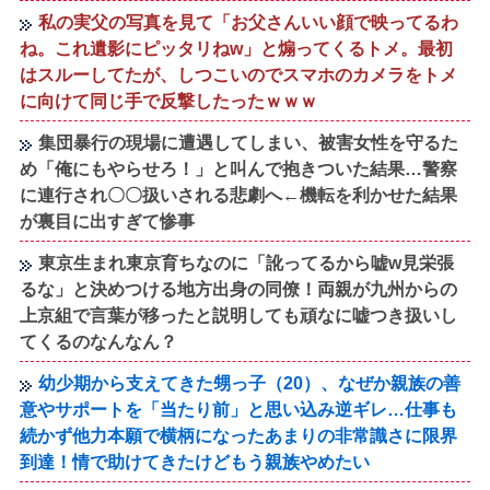
私の実父の写真を見て「お父さんいい顔で映ってるわ
ね。これ遺影にピッタリねw」と煽ってくるトメ。最初
はスルーしてたが、しつこいのでスマホのカメラをトメ
に向けて同じ手で反撃したったｗｗｗ
集団暴行の現場に遭遇してしまい、被害女性を守るた
め「俺にもやらせろ！」と叫んで抱きついた結果…警察
に連行され〇〇扱いされる悲劇へ←機転を利かせた結果
が裏目に出すぎて惨事
東京生まれ東京育ちなのに「訛ってるから嘘w見栄張
るな」と決めつける地方出身の同僚！両親が九州からの
上京組で言葉が移ったと説明しても頑なに嘘つき扱いし
てくるのなんなん？
幼少期から支えてきた甥っ子（20）、なぜか親族の善
意やサポートを「当たり前」と思い込み逆ギレ…仕事も
続かず他力本願で横柄になったあまりの非常識さに限界
到達！情で助けてきたけどもう親族やめたい