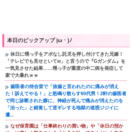
本日のピックアップ |ω・)ﾉ
休日に甥っ子をアポなし託児を押し付けてきた兄嫁！
「テレビでも見せといてw」と言うので『Gガンダム』を
一気見させた結果……甥っ子が重度の中二病を発症して
家で大暴れｗｗ
歯医者の待合室で「抜歯と言われたのに痛みが消え
た！訴えてやる！」と怒鳴り散らす60代男！2軒の歯医者
で同じ診断された癖に、神経が死んで痛みが消えたのを
「治った」と錯覚して逆ギレする地獄の迷惑ジジイに
遭...
なぜ保育園は「仕事終わりの買い物」や「休日の預か