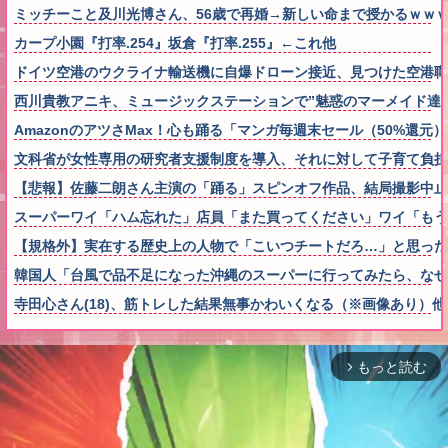
ミッチーこと及川光博さん、56歳で再婚→新しい命まで授かるｗｗ
カープ小園『打率.254』坂倉『打率.255』←これ他
ドイツ空港のウクライナ輸送機に自爆ドローン接近、見つけた空港職
西川貴教アニキ、ミュージックステーションで”魅惑のマーメイド達
AmazonのアツさMax！心も踊る「マンガ毎週末セール（50%還元
文科省が女性専用の研究者支援制度を導入、それに対して子育て負担
【悲報】佐藤二朗さん主演の「踊る」スピンオフ作品、結局撮影中止が
スーパーワイ「ハム忘れた」店員「また買ってください」ワイ「も
【規格外】実在する歴史上の人物で「こいつチートだろ…」と思った
韓国人「台風で品不足になった沖縄のスーパーに行ってみたら、なぜ
寺田心さん(18)、筋トレした結果無事かわいくなる（※画像あり）他
もっと読む
arrow_forward_ios