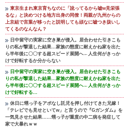
東京生まれ東京育ちなのに「訛ってるから嘘w見栄張
るな」と決めつける地方出身の同僚！両親が九州からの
上京組で言葉が移ったと説明しても頑なに嘘つき扱いし
てくるのなんなん？
日中留守の実家に空き巣が侵入。居合わせた引きこも
りの私が撃退した結果…家族の態度に耐えかね家を出た
ら半年後に〇〇する超スピード展開へ←人生何がきっか
けで好転するか分からない
日中留守の実家に空き巣が侵入。居合わせた引きこも
りの私が撃退した結果…家族の態度に耐えかね家を出た
ら半年後に〇〇する超スピード展開へ←人生何がきっか
けで好転する…
休日に甥っ子をアポなし託児を押し付けてきた兄嫁！
「テレビでも見せといてw」と言うので『Gガンダム』を
一気見させた結果……甥っ子が重度の中二病を発症して
家で大暴れｗｗ