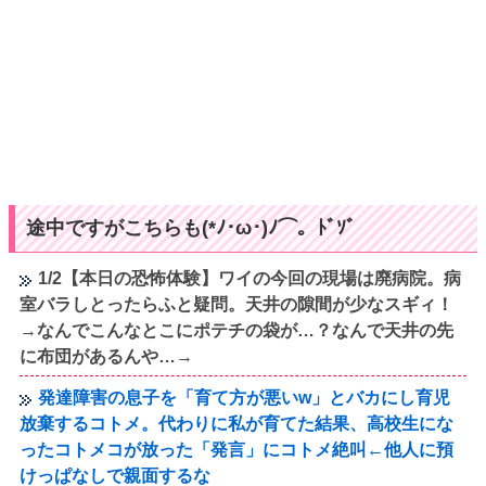
途中ですがこちらも(*ﾉ･ω･)ﾉ⌒。ﾄﾞｿﾞ
1/2【本日の恐怖体験】ワイの今回の現場は廃病院。病
室バラしとったらふと疑問。天井の隙間が少なスギィ！
→なんでこんなとこにポテチの袋が…？なんで天井の先
に布団があるんや…→
発達障害の息子を「育て方が悪いw」とバカにし育児
放棄するコトメ。代わりに私が育てた結果、高校生にな
ったコトメコが放った「発言」にコトメ絶叫←他人に預
けっぱなしで親面するな