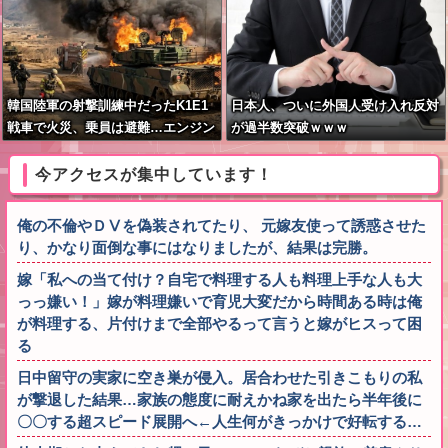
韓国陸軍の射撃訓練中だったK1E1
日本人、ついに外国人受け入れ反対
戦車で火災、乗員は避難…エンジン
が過半数突破ｗｗｗ
ルーム付近から出火！
今アクセスが集中しています！
俺の不倫やＤⅤを偽装されてたり、 元嫁友使って誘惑させた
り、かなり面倒な事にはなりましたが、結果は完勝。
嫁「私への当て付け？自宅で料理する人も料理上手な人も大
っっ嫌い！」嫁が料理嫌いで育児大変だから時間ある時は俺
が料理する、片付けまで全部やるって言うと嫁がヒスって困
る
日中留守の実家に空き巣が侵入。居合わせた引きこもりの私
が撃退した結果…家族の態度に耐えかね家を出たら半年後に
〇〇する超スピード展開へ←人生何がきっかけで好転する…