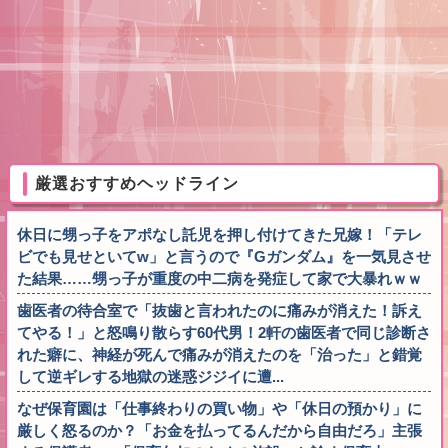
厳選おすすめヘッドライン
休日に甥っ子をアポなし託児を押し付けてきた兄嫁！「テレ
ビでも見せといてw」と言うので『Gガンダム』を一気見させ
た結果……甥っ子が重度の中二病を発症して家で大暴れｗｗ
歯医者の待合室で「抜歯と言われたのに痛みが消えた！訴え
てやる！」と怒鳴り散らす60代男！2軒の歯医者で同じ診断さ
れた癖に、神経が死んで痛みが消えたのを「治った」と錯覚
して逆ギレする地獄の迷惑ジジイに遭...
なぜ保育園は「仕事終わりの買い物」や「休日の預かり」に
厳しく怒るのか？「お金を払ってるんだから自由だろ」主張