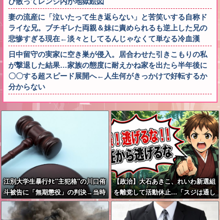
び散ってレンジ内が地獄絵図
妻の流産に「泣いたって生き返らない」と苦笑いする自称ド
ライな兄。ブチギレた両親＆妹に責められるも逆上した兄の
悲惨すぎる現在←淡々としてるんじゃなくて単なる冷血漢
日中留守の実家に空き巣が侵入。居合わせた引きこもりの私
が撃退した結果…家族の態度に耐えかね家を出たら半年後に
〇〇する超スピード展開へ←人生何がきっかけで好転するか
分からない
江別大学生暴行ﾀﾋ″主犯格″の川口侑
【政治】大石あきこ、れいわ新選組
斗被告に「無期懲役」の判決→当時
を離党して活動休止…「スジは通し
17歳少年に「懲役30年」の判決
ます」とは何だったのか