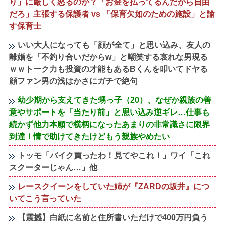
り」に厳しく怒るのか？「お金を払ってるんだから自由
だろ」主張する保護者 vs 「保育欠如のための施設」と諭
す保育士
いい大人になっても「顔が全て」と思い込み、友人の
離婚を「不釣り合いだからw」と嘲笑する哀れな男現る
ｗｗトーク力も投資の才能もあるBくんを叩いてドヤる
顔ファン男の浅はかさにガチで絶句
幼少期から支えてきた甥っ子（20）、なぜか親族の善
意やサポートを「当たり前」と思い込み逆ギレ…仕事も
続かず他力本願で横柄になったあまりの非常識さに限界
到達！情で助けてきたけどもう親族やめたい
トッモ「バイク買ったわ！見てやこれ！」ワイ「これ
スクーターじゃん…」他
レースクイーンをしていた姉が『ZARDの坂井』につ
いてこう言っていた
【震撼】白紙に名前と住所書いただけで400万円負う