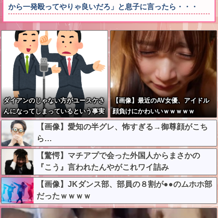
から一発殴ってやりゃ良いだろ」と息子に言ったら・・・
ダイアンのじゃない方がユースケさ
【画像】最近のAV女優、アイドル
んになってしまっているという事実
顔負けにかわいいｗｗｗｗｗ
←これ
【画像】愛知の半グレ、怖すぎる→御尊顔がこち
ら…
【驚愕】マチアプで会った外国人からまさかの
『こう』言われたんやがこれワイ詰み
か？？？？？？？
【画像】JKダンス部、部員の８割が●●のムホホ部
だったｗｗｗｗ