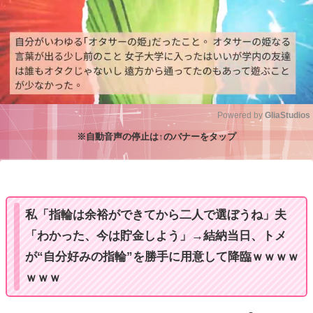
Powered by 
GliaStudios
※自動音声の停止は↑のバナーをタップ
M
u
t
e
私「指輪は余裕ができてから二人で選ぼうね」夫
「わかった、今は貯金しよう」→結納当日、トメ
が“自分好みの指輪”を勝手に用意して降臨ｗｗｗｗ
ｗｗｗ