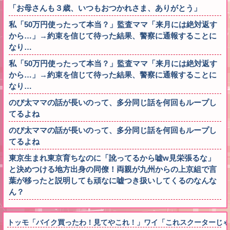
「お母さんも３歳、いつもおつかれさま、ありがとう」
私「50万円使ったって本当？」監査ママ「来月には絶対返す
から…」→約束を信じて待った結果、警察に通報することに
なり…
私「50万円使ったって本当？」監査ママ「来月には絶対返す
から…」→約束を信じて待った結果、警察に通報することに
なり…
のび太ママの話が長いのって、多分同じ話を何回もループし
てるよね
のび太ママの話が長いのって、多分同じ話を何回もループし
てるよね
東京生まれ東京育ちなのに「訛ってるから嘘w見栄張るな」
と決めつける地方出身の同僚！両親が九州からの上京組で言
葉が移ったと説明しても頑なに嘘つき扱いしてくるのなんな
ん？
トッモ「バイク買ったわ！見てやこれ！」ワイ「これスクーターじゃ