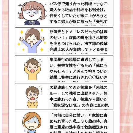
バス停で知り合った料理上手なご
婦人から絶品手料理をお裾分け。
仲良くしていたが家に上がろうと
するご婦人が娘に放った『失礼す
ぎる一言』に絶句←手料理は美味
浮気夫とトメ「レスだったのは嫁
しかったのに性格クセ強すぎ
のせい！」虚偽の噂を流され離婚
を突きつけられた。法学部の後輩
弁護士20人が集結してトメ＆夫＆
プリを完全撃破←後輩たちを可愛
集団暴行の現場に遭遇してしま
がっていた恩が最高形で返ってき
い、被害女性を守るため「俺にも
た
やらせろ！」と叫んで抱きついた
結果…警察に連行され〇〇扱いさ
れる悲劇へ←機転を利かせた結果
欠勤連絡してきた後輩を「未読ス
が裏目に出すぎて惨事
ルー」して強引に出勤させた。無
事に終わった夜、後輩から届いた
「意味深なLINE」の内容に血の気
が引いた話←完全に未読スルー見
「お前は自分に甘い」と家族に責
抜かれてて草
められ育った私…３０歳の時、真
夏に重度の熱中症で救急搬送され