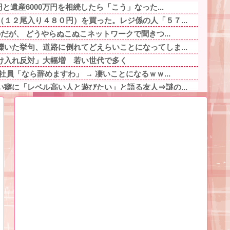
と遺産6000万円を相続したら「こう」なった...
１２尾入り４８０円）を買った。レジ係の人「５７...
だが、 どうやらぬこぬこネットワークで聞きつ...
いた挙句、道路に倒れてどえらいことになってしま...
け入れ反対」大幅増 若い世代で多く
員「なら辞めますわ」 → 凄いことになるｗｗ...
癖に「レベル高い人と遊びたい」と語る友人⇒謎の...
20他
れ「電車内でこういうポジのおじ、ガチでイラネ」他
通販どうやってたの他
したら隣のおっさんに「何故残す！」と怒鳴られた...