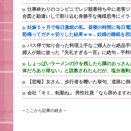
仕事終わりのコンビニでレジ順番待ち中に老害ジ
合図と勘違いして割り込む身勝手な俺様思考にイラ
妊娠５ヶ月で毎日激眠の私。昼寝の時間に毎日電
怒鳴ってガチャ切りした結果ｗｗ←妊婦の睡眠を邪
バス停で知り合った料理上手なご婦人から絶品手
婦人が娘に放った『失礼すぎる一言』に絶句←手料
しょっぱいラーメンの汁を残したら隣のおっさん
体だろあり得ない」と説教されたんだが、塩分過剰
【悲報】女さん、歩行者を轢いた挙句、道路に倒れてど
会社「キミ、転勤ね」 男性社員「なら辞めますわ
～ここから記事の続き～