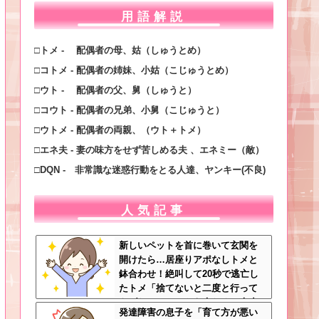
用語解説
□トメ - 配偶者の母、姑（しゅうとめ）
□コトメ - 配偶者の姉妹、小姑（こじゅうとめ）
□ウト - 配偶者の父、舅（しゅうと）
□コウト - 配偶者の兄弟、小舅（こじゅうと）
□ウトメ - 配偶者の両親、（ウト＋トメ）
□エネ夫 - 妻の味方をせず苦しめる夫 、エネミー（敵）
□DQN - 非常識な迷惑行動をとる人達、ヤンキー(不良)
人気記事
新しいペットを首に巻いて玄関を
開けたら…居座りアポなしトメと
鉢合わせ！絶叫して20秒で逃亡し
たトメ「捨てないと二度と行って
あげない！」←もう来なくて大丈
発達障害の息子を「育て方が悪い
夫ですｗ