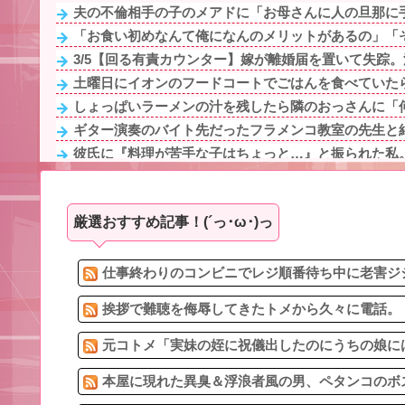
夫の不倫相手の子のメアドに「お母さんに人の旦那に手
「お食い初めなんて俺になんのメリットがあるの」「そ
3/5【回る有責カウンター】嫁が離婚届を置いて失踪。浮
土曜日にイオンのフードコートでごはんを食べていたら
しょっぱいラーメンの汁を残したら隣のおっさんに「何
ギター演奏のバイト先だったフラメンコ教室の先生と結婚
彼氏に『料理が苦手な子はちょっと…』と振られた私。
真夏のピークが去ったわね
警察や検察が冤罪率をデータとして公表すべきだと思
厳選おすすめ記事！(´っ･ω･)っ
バス停で知り合った料理上手なご婦人から絶品手料理を
中学時代のいじめっ子達のせいで彼女と別れた。彼女と
おっさんになってから始めるべき趣味Tier表作ったｗ
仕事終わりのコンビニでレジ順番待ち中に老害ジジ
挨拶で難聴を侮辱してきたトメから久々に電話。ト
元コトメ「実妹の姪に祝儀出したのにうちの娘には出
本屋に現れた異臭＆浮浪者風の男、ペタンコのボス