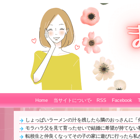
Home
当サイトについて
RSS
Facebook
T
しょっぱいラーメンの汁を残したら隣のおっさんに「何
モラハラ父を見て育ったせいで結婚に希望が持てない私
転校生と仲良くなってその子の家に遊びに行ったら私が