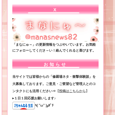
X
「まなにゅ～」の更新情報をつぶやいています。お気軽
にフォローしてくださ～い！絡んでくれると喜びます。
お知らせ
当サイトでは皆様からの「修羅場ネタ・衝撃体験談」を
大募集しております。ご意見・ご要望など管理人とのコ
ンタクトにも活用ください⇒
【
投稿はこちらから
】
▸１日１回応援お願いします♪
٩( ''ω'' )وﾎﾟﾁ