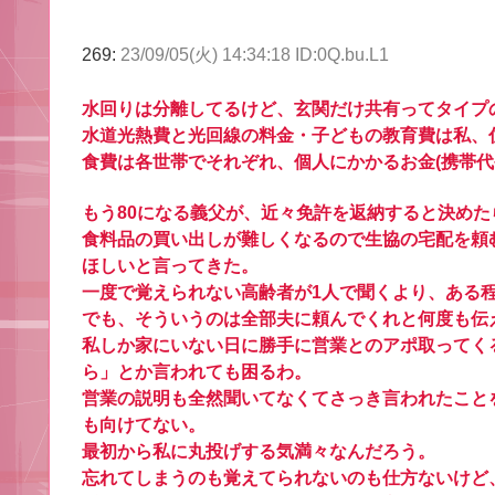
269:
23/09/05(火) 14:34:18 ID:0Q.bu.L1
水回りは分離してるけど、玄関だけ共有ってタイプ
水道光熱費と光回線の料金・子どもの教育費は私、住
食費は各世帯でそれぞれ、個人にかかるお金(携帯代
もう80になる義父が、近々免許を返納すると決めた
食料品の買い出しが難しくなるので生協の宅配を頼
ほしいと言ってきた。
一度で覚えられない高齢者が1人で聞くより、ある
でも、そういうのは全部夫に頼んでくれと何度も伝
私しか家にいない日に勝手に営業とのアポ取ってく
ら」とか言われても困るわ。
営業の説明も全然聞いてなくてさっき言われたこと
も向けてない。
最初から私に丸投げする気満々なんだろう。
忘れてしまうのも覚えてられないのも仕方ないけど