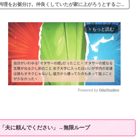
理をお裾分け。仲良くしていたが家に上がろうとするご...
もっと読む
arrow_forward_ios
Powered by 
GliaStudios
M
u
t
私「夫に頼んでください」→無限ループ
e