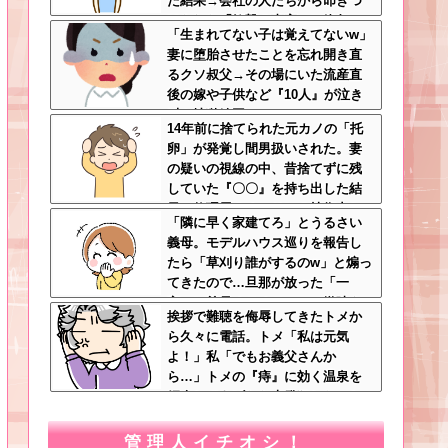
た結果→会社の人たちから叩きつ
けられた「衝撃の事実」に絶句
「生まれてない子は覚えてないw」
妻に堕胎させたことを忘れ開き直
るクソ叔父→その場にいた流産直
後の嫁や子供など『10人』が泣き
叫ぶ地獄絵図へ
14年前に捨てられた元カノの「托
卵」が発覚し間男扱いされた。妻
の疑いの視線の中、昔捨てずに残
していた『〇〇』を持ち出した結
果←修理屋のオッサンの技術力と
「隣に早く家建てろ」とうるさい
ノリが神すぎる
義母。モデルハウス巡りを報告し
たら「草刈り誰がするのw」と煽っ
てきたので…旦那が放った「一
言」に義母オロオロｗｗ←嫌味を
挨拶で難聴を侮辱してきたトメか
逆手にとった神対応すぎる
ら久々に電話。トメ「私は元気
よ！」私「でもお義父さんか
ら…」トメの『痔』に効く温泉を
紹介してあげたら大発狂した←お
義父さんノリノリで温泉行ってて
草
管理人イチオシ！