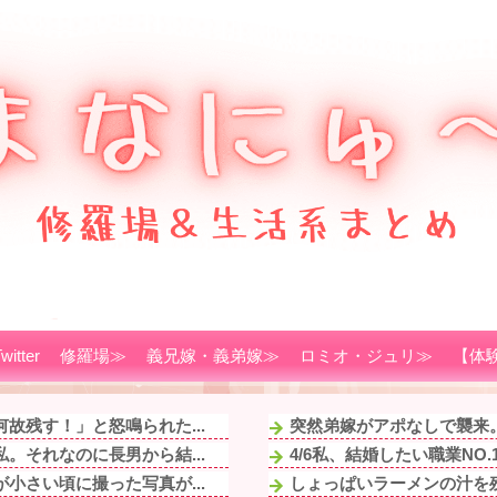
witter
修羅場≫
義兄嫁・義弟嫁≫
ロミオ・ジュリ≫
【体
故残す！」と怒鳴られた...
突然弟嫁がアポなしで襲来。
。それなのに長男から結...
4/6私、結婚したい職業NO
小さい頃に撮った写真が...
しょっぱいラーメンの汁を残