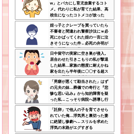
w」とバカにし育児放棄するコト
メ。代わりに私が育てた結果、高
校生になったコトメコが放った
「発言」にコトメ絶叫←他人に預
姪っ子とクレープを買っていたら
けっぱなしで親面するな
不審者と間違われ警察沙汰にｗ必
死にかばってくれた姪の一言に泣
きそうになった件←必死の弁明が
逆に不憫すぎて草
日中留守の実家に空き巣が侵入。
居合わせた引きこもりの私が撃退
した結果…家族の態度に耐えかね
家を出たら半年後に〇〇する超ス
ピード展開へ←人生何がきっかけ
「男癖が悪くて勘当された」はず
で好転するか分からない
の元夫の妹…葬儀での奇行と『悲
惨な思い込み』から知的障害を疑
った私→こっそり病院へ誘導し行
政保護させた話
「託卵」で他人の子を育てさせら
れていた俺…浮気男と裏切った妻
に絶望し惨劇へ←スリルを求めた
浮気の末路がエグすぎる