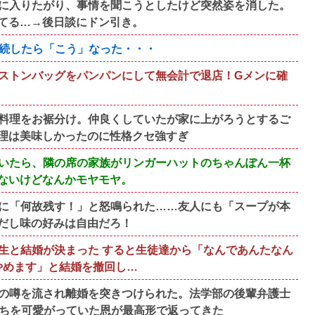
に入りたがり、事情を聞こうとしたけど突然姿を消した。
てる…→後日談にドン引き。
を相続したら「こう」なった・・・
ストンバッグをパンパンにして無会計で退店！Gメンに確
料理をお裾分け。仲良くしていたが家に上がろうとするご
理は美味しかったのに性格クセ強すぎ
いたら、隣の席の家族がリンガーハットのちゃんぽん一杯
ないけどなんかモヤモヤ。
に「何故残す！」と怒鳴られた……友人にも「スープが本
だし味の好みは自由だろ！
生と結婚が決まった すると生徒達から「なんであんたなん
やめます」と結婚を撤回し…
の噂を流され離婚を突きつけられた。法学部の後輩弁護士
たちを可愛がっていた恩が最高形で返ってきた