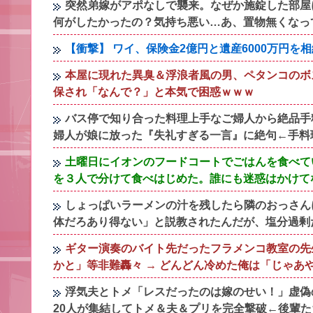
突然弟嫁がアポなしで襲来。なぜか施錠した部屋
何がしたかったの？気持ち悪い…あ、置物無くなっ
【衝撃】 ワイ、保険金2億円と遺産6000万円
本屋に現れた異臭＆浮浪者風の男、ペタンコのボ
保され「なんで？」と本気で困惑ｗｗｗ
バス停で知り合った料理上手なご婦人から絶品手
婦人が娘に放った『失礼すぎる一言』に絶句←手料
土曜日にイオンのフードコートでごはんを食べて
を３人で分けて食べはじめた。誰にも迷惑はかけて
しょっぱいラーメンの汁を残したら隣のおっさん
体だろあり得ない」と説教されたんだが、塩分過剰
ギター演奏のバイト先だったフラメンコ教室の先
かと」等非難轟々 → どんどん冷めた俺は「じゃあ
浮気夫とトメ「レスだったのは嫁のせい！」虚偽
20人が集結してトメ＆夫＆プリを完全撃破←後輩