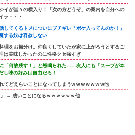
ジイが堂々の横入り！「次の方どうぞ」の案内を自分への
イラ・・・
話してくるトメについにブチギレ「ボケ入ってんのか！」
魔する奴は容赦しない
料理をお裾分け。仲良くしていたが家に上がろうとするご
理は美味しかったのに性格クセ強すぎ
に「何故残す！」と怒鳴られた……友人にも「スープが本
だし味の好みは自由だろ！
えらいことになってしまうw w w w w w w他
」 → 凄いことになるｗｗｗｗｗｗ他