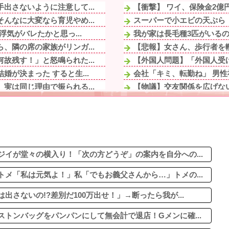
出さないように注意して...
【衝撃】 ワイ、保険金2億円
んなに大変なら育児やめ...
スーパーで小エビの天ぷら（
気がバレたかと思っ...
我が家は長毛種3匹がいるの
、隣の席の家族がリンガ...
【悲報】女さん、歩行者を轢
故残す！」と怒鳴られた...
【外国人問題】「外国人受
が決まった すると生...
会社「キミ、転勤ね」 男性社
実は同じ理由で振られる...
【物議】交友関係を広げない
【ウマ娘】ウマ娘バストTOP
う
【画像】まんさん、ぶち切
お裾分け。仲良くしてい...
Amazonができる前って
海デートしてたら、ばっ...
しょっぱいラーメンの汁を残
ｗｗ
イが堂々の横入り！「次の方どうぞ」の案内を自分への...
メ「私は元気よ！」私「でもお義父さんから…」トメの...
さないの!?差別だ100万出せ！」→断ったら我が...
トンバッグをパンパンにして無会計で退店！Gメンに確...