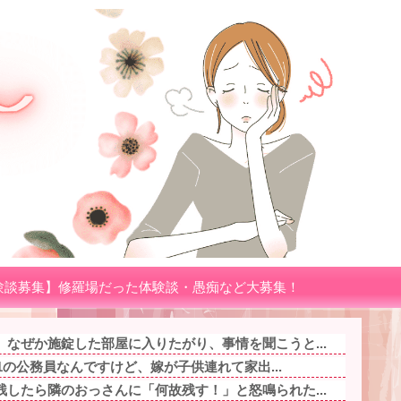
験談募集】修羅場だった体験談・愚痴など大募集！
なぜか施錠した部屋に入りたがり、事情を聞こうと...
.1の公務員なんですけど、嫁が子供連れて家出...
したら隣のおっさんに「何故残す！」と怒鳴られた...