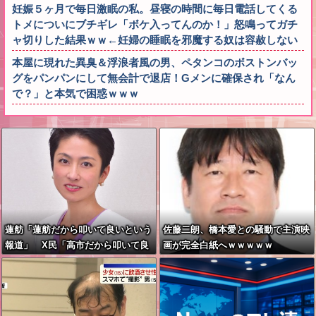
妊娠５ヶ月で毎日激眠の私。昼寝の時間に毎日電話してくる
トメについにブチギレ「ボケ入ってんのか！」怒鳴ってガチ
ャ切りした結果ｗｗ←妊婦の睡眠を邪魔する奴は容赦しない
本屋に現れた異臭＆浮浪者風の男、ペタンコのボストンバッ
グをパンパンにして無会計で退店！Gメンに確保され「なん
で？」と本気で困惑ｗｗｗ
蓮舫「蓮舫だから叩いて良いという
佐藤二朗、橋本愛との騒動で主演映
報道」 X民「高市だから叩いて良
画が完全白紙へｗｗｗｗｗ
いをやってるのがお前だろ」