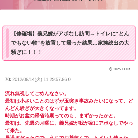
M
u
t
e
【修羅場】義兄嫁がアポなし訪問→トイレに“とん
でもない物”を放置して帰った結果…家族総出の大
騒ぎに！！！
2025.11.03
70:
2012/08/14(火) 11:29:57.86 0
流れ無視してごめんなさい。
最初は小さいことのはずが玉突き事故みたいになって、ど
んどん騒ぎが大きくなってます。
時期がお盆の帰省時期ってのも、まずかったかと。
最初は、先週の月曜に、義兄嫁が我が家にアポなしでやっ
て来た。
昼過ぎだったので、うちでお茶飲んで、トイレも使った。