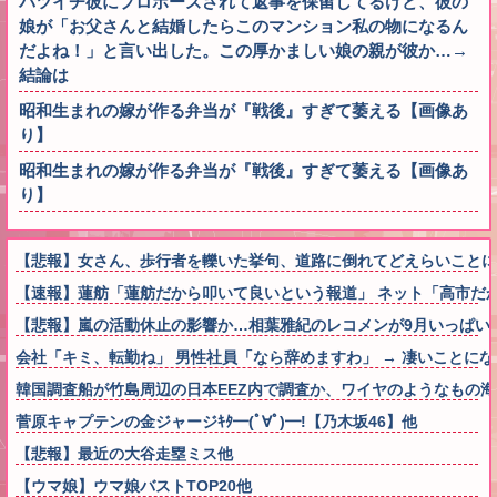
バツイチ彼にプロポーズされて返事を保留してるけど、彼の
娘が「お父さんと結婚したらこのマンション私の物になるん
だよね！」と言い出した。この厚かましい娘の親が彼か…→
結論は
昭和生まれの嫁が作る弁当が『戦後』すぎて萎える【画像あ
り】
昭和生まれの嫁が作る弁当が『戦後』すぎて萎える【画像あ
り】
【悲報】女さん、歩行者を轢いた挙句、道路に倒れてどえらいことになって
【速報】蓮舫「蓮舫だから叩いて良いという報道」 ネット「高市だ
【悲報】嵐の活動休止の影響か…相葉雅紀のレコメンが9月いっぱい
会社「キミ、転勤ね」 男性社員「なら辞めますわ」 → 凄いことに
韓国調査船が竹島周辺の日本EEZ内で調査か、ワイヤのようなもの
菅原キャプテンの金ジャージｷﾀ━(ﾟ∀ﾟ)━!【乃木坂46】他
【悲報】最近の大谷走塁ミス他
【ウマ娘】ウマ娘バストTOP20他