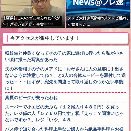
【画像】このハゲにやられたJKが
テレビ大好き高齢者の｢テレビ離れ｣
たくさんいるという事実
が始まった…
今アクセスが集中しています！
転校生と仲良くなってその子の家に遊びに行ったら私が小さ
い頃に撮った写真があった
夫の不倫相手の子のメアドに「お母さんに人の旦那に手出さ
ないように注意してね？」と2人の合体ムービーを添付して送
った・・・はずが、宛先を間違って取り返しのつかない事態
に！
真夏のピークが去ったわね
スーパーで小エビの天ぷら（１２尾入り４８０円）を買っ
た。レジ係の人「５７６０円です」私「えっ！？間違いじゃ
ないですか？」レジ「いや、４８...
バス停で知り合った料理上手なご婦人から絶品手料理をお裾