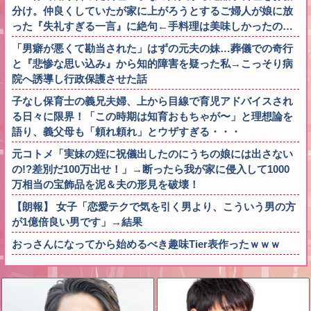
分け。仲良くしていたが家に上がろうとするご婦人が娘に放
った『失礼すぎる一言』に絶句←手料理は美味しかったの…
「男癖が悪くて勘当された」はずの元夫の妹…葬儀での奇行
と『悲惨な思い込み』から知的障害を疑った私→こっそり病
院へ誘導し行政保護させた話
子なし保育士の義兄夫婦、上から目線で育児アドバイスされ
る日々に限界！「この時期は知育おもちゃが〜」と理想論を
語り、義父母も「頼れ頼れ」とウザすぎる・・・
元コトメ「実妹の姪に祝儀出したのにうちの娘には出さない
の!?差別だ100万出せ！」→断ったら我が家に侵入して1000
万相当の宝飾品を泥＆夫の形見を破壊！
【朗報】 女子「恋愛テクで気を引く男より、こういう男の方
が1億倍良い男です」→結果
おっさんになってから始めるべき趣味Tier表作ったｗｗｗ