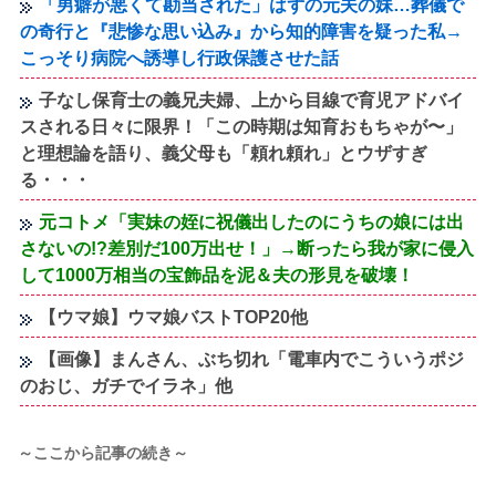
「男癖が悪くて勘当された」はずの元夫の妹…葬儀で
の奇行と『悲惨な思い込み』から知的障害を疑った私→
こっそり病院へ誘導し行政保護させた話
子なし保育士の義兄夫婦、上から目線で育児アドバイ
スされる日々に限界！「この時期は知育おもちゃが〜」
と理想論を語り、義父母も「頼れ頼れ」とウザすぎ
る・・・
元コトメ「実妹の姪に祝儀出したのにうちの娘には出
さないの!?差別だ100万出せ！」→断ったら我が家に侵入
して1000万相当の宝飾品を泥＆夫の形見を破壊！
【ウマ娘】ウマ娘バストTOP20他
【画像】まんさん、ぶち切れ「電車内でこういうポジ
のおじ、ガチでイラネ」他
～ここから記事の続き～