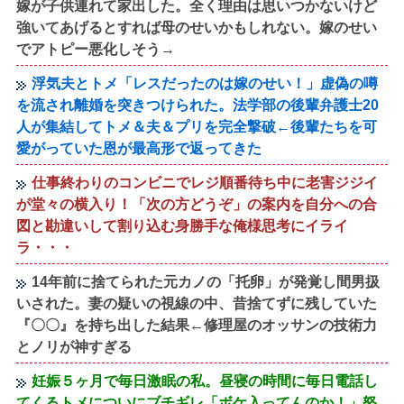
嫁が子供連れて家出した。全く理由は思いつかないけど
強いてあげるとすれば母のせいかもしれない。嫁のせい
でアトピー悪化しそう→
浮気夫とトメ「レスだったのは嫁のせい！」虚偽の噂
を流され離婚を突きつけられた。法学部の後輩弁護士20
人が集結してトメ＆夫＆プリを完全撃破←後輩たちを可
愛がっていた恩が最高形で返ってきた
仕事終わりのコンビニでレジ順番待ち中に老害ジジイ
が堂々の横入り！「次の方どうぞ」の案内を自分への合
図と勘違いして割り込む身勝手な俺様思考にイライ
ラ・・・
14年前に捨てられた元カノの「托卵」が発覚し間男扱
いされた。妻の疑いの視線の中、昔捨てずに残していた
『〇〇』を持ち出した結果←修理屋のオッサンの技術力
とノリが神すぎる
妊娠５ヶ月で毎日激眠の私。昼寝の時間に毎日電話し
てくるトメについにブチギレ「ボケ入ってんのか！」怒