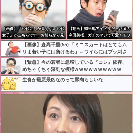
【画像】『20代にしか見えない30代
【動画】御当地アイドルだった頃の
女子』がこちらです←お前らから見
今田美桜、ガチのマジで可愛くてワ
てどう？？？？？？？
イらをびびらせまくってしまうw w
【画像】森高千里(55) 「ミニスカートはとてもム
w w w w w w
リよ若い子には負けるわ」←ワイらにはブッ刺さ
りまくってしまうw w w w w w
【緊急】今の若者に急増している『コレ』依存、
めちゃくちゃ深刻な模様w w w w w w w w w w
生食が最悪最凶なのって豚肉らしいな