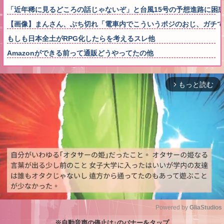
「近年稀に見るどころの話じゃないぞ」と台風15号の予想進路に困
【画像】まんさん、ぶち切れ「電車内でこういうポジのおじ、ガチで
もしも日本全土がRPG化したらを考えるスレ他
Amazonができる前って通販どうやってたの他
もっと読む
arrow_forward_ios
Powered by 
GliaStudios
※自動音声の停止は↑のバナーをタップ