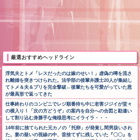
厳選おすすめヘッドライン
浮気夫とトメ「レスだったのは嫁のせい！」虚偽の噂を流さ
れ離婚を突きつけられた。法学部の後輩弁護士20人が集結し
てトメ＆夫＆プリを完全撃破←後輩たちを可愛がっていた恩
が最高形で返ってきた
仕事終わりのコンビニでレジ順番待ち中に老害ジジイが堂々
の横入り！「次の方どうぞ」の案内を自分への合図と勘違い
して割り込む身勝手な俺様思考にイライラ・・・
14年前に捨てられた元カノの「托卵」が発覚し間男扱いされ
た。妻の疑いの視線の中、昔捨てずに残していた『〇〇』を