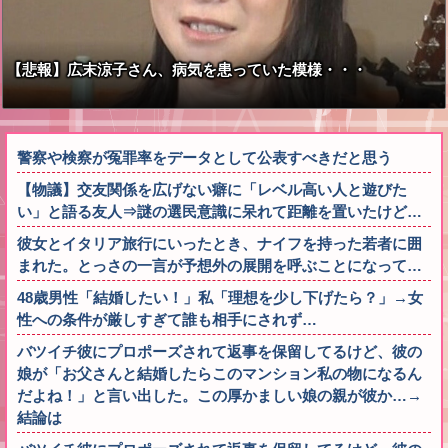
【悲報】広末涼子さん、病気を患っていた模様・・・
警察や検察が冤罪率をデータとして公表すべきだと思う
【物議】交友関係を広げない癖に「レベル高い人と遊びた
い」と語る友人⇒謎の選民意識に呆れて距離を置いたけど…
彼女とイタリア旅行にいったとき、ナイフを持った若者に囲
まれた。とっさの一言が予想外の展開を呼ぶことになって…
48歳男性「結婚したい！」私「理想を少し下げたら？」→女
性への条件が厳しすぎて誰も相手にされず…
バツイチ彼にプロポーズされて返事を保留してるけど、彼の
娘が「お父さんと結婚したらこのマンション私の物になるん
だよね！」と言い出した。この厚かましい娘の親が彼か…→
結論は