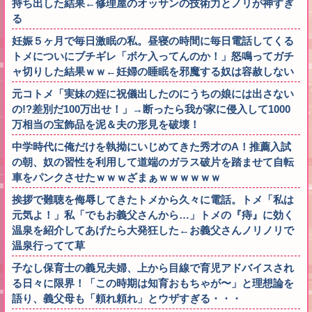
持ち出した結果←修理屋のオッサンの技術力とノリが神すぎ
る
妊娠５ヶ月で毎日激眠の私。昼寝の時間に毎日電話してくる
トメについにブチギレ「ボケ入ってんのか！」怒鳴ってガチ
ャ切りした結果ｗｗ←妊婦の睡眠を邪魔する奴は容赦しない
元コトメ「実妹の姪に祝儀出したのにうちの娘には出さない
の!?差別だ100万出せ！」→断ったら我が家に侵入して1000
万相当の宝飾品を泥＆夫の形見を破壊！
中学時代に俺だけを執拗にいじめてきた秀才のA！推薦入試
の朝、奴の習性を利用して道端のガラス破片を踏ませて自転
車をパンクさせたｗｗｗざまぁｗｗｗｗｗｗ
挨拶で難聴を侮辱してきたトメから久々に電話。トメ「私は
元気よ！」私「でもお義父さんから…」トメの『痔』に効く
温泉を紹介してあげたら大発狂した←お義父さんノリノリで
温泉行ってて草
子なし保育士の義兄夫婦、上から目線で育児アドバイスされ
る日々に限界！「この時期は知育おもちゃが〜」と理想論を
語り、義父母も「頼れ頼れ」とウザすぎる・・・