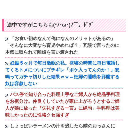
途中ですがこちらも(*ﾉ･ω･)ﾉ⌒。ﾄﾞｿﾞ
「お食い初めなんて俺になんのメリットがあるの」
「そんなに大変なら育児やめれば？」冗談で言ったのに
本気に取られて離婚を言い渡された
妊娠５ヶ月で毎日激眠の私。昼寝の時間に毎日電話し
てくるトメについにブチギレ「ボケ入ってんのか！」怒
鳴ってガチャ切りした結果ｗｗ←妊婦の睡眠を邪魔する
奴は容赦しない
バス停で知り合った料理上手なご婦人から絶品手料理
をお裾分け。仲良くしていたが家に上がろうとするご婦
人が娘に放った『失礼すぎる一言』に絶句←手料理は美
味しかったのに性格クセ強すぎ
しょっぱいラーメンの汁を残したら隣のおっさんに