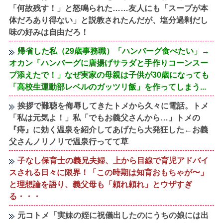
「何故残す！」と怒鳴られた……友人にも「スープが本
体だろあり得ない」と説教されたんだが、塩分過剰だし
味の好みは自由だろ！
帰省した私（29歳事務職）「ハンバーグ食べたい」→
オカン「ハンバーグに唐揚げサラダと手作りコーンスー
プ添えたで！」なぜ実家の母親は子供が30歳になっても
「高校生運動部レベルのガッツリ飯」を作ってしまう...
挨拶で難聴を侮辱してきたトメから久々に電話。トメ
「私は元気よ！」私「でもお義父さんから…」トメの
『痔』に効く温泉を紹介してあげたら大発狂した←お義
父さんノリノリで温泉行ってて草
子なし保育士の義兄夫婦、上から目線で育児アドバイ
スされる日々に限界！「この時期は知育おもちゃが〜」
と理想論を語り、義父母も「頼れ頼れ」とウザすぎ
る・・・
元コトメ「実妹の姪に祝儀出したのにうちの娘には出