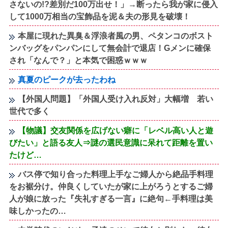
さないの!?差別だ100万出せ！」→断ったら我が家に侵入
して1000万相当の宝飾品を泥＆夫の形見を破壊！
本屋に現れた異臭＆浮浪者風の男、ペタンコのボスト
ンバッグをパンパンにして無会計で退店！Gメンに確保
され「なんで？」と本気で困惑ｗｗｗ
真夏のピークが去ったわね
【外国人問題】「外国人受け入れ反対」大幅増 若い
世代で多く
【物議】交友関係を広げない癖に「レベル高い人と遊
びたい」と語る友人⇒謎の選民意識に呆れて距離を置い
たけど…
バス停で知り合った料理上手なご婦人から絶品手料理
をお裾分け。仲良くしていたが家に上がろうとするご婦
人が娘に放った『失礼すぎる一言』に絶句←手料理は美
味しかったの…