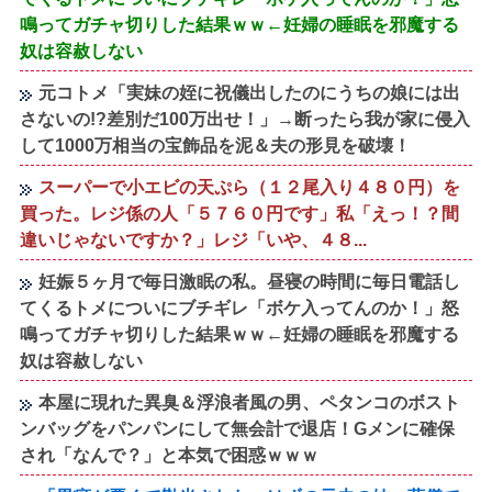
鳴ってガチャ切りした結果ｗｗ←妊婦の睡眠を邪魔する
奴は容赦しない
元コトメ「実妹の姪に祝儀出したのにうちの娘には出
さないの!?差別だ100万出せ！」→断ったら我が家に侵入
して1000万相当の宝飾品を泥＆夫の形見を破壊！
スーパーで小エビの天ぷら（１２尾入り４８０円）を
買った。レジ係の人「５７６０円です」私「えっ！？間
違いじゃないですか？」レジ「いや、４８...
妊娠５ヶ月で毎日激眠の私。昼寝の時間に毎日電話し
てくるトメについにブチギレ「ボケ入ってんのか！」怒
鳴ってガチャ切りした結果ｗｗ←妊婦の睡眠を邪魔する
奴は容赦しない
本屋に現れた異臭＆浮浪者風の男、ペタンコのボスト
ンバッグをパンパンにして無会計で退店！Gメンに確保
され「なんで？」と本気で困惑ｗｗｗ