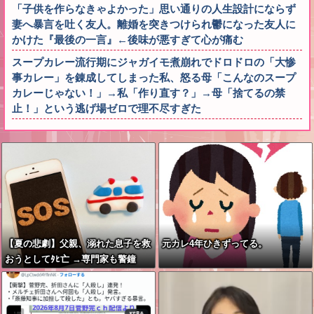
「子供を作らなきゃよかった」思い通りの人生設計にならず
妻へ暴言を吐く友人。離婚を突きつけられ鬱になった友人に
かけた『最後の一言』←後味が悪すぎて心が痛む
スープカレー流行期にジャガイモ煮崩れでドロドロの「大惨
事カレー」を錬成してしまった私、怒る母「こんなのスープ
カレーじゃない！」→私「作り直す？」→母「捨てるの禁
止！」という逃げ場ゼロで理不尽すぎた
【夏の悲劇】父親、溺れた息子を救
元カレ4年ひきずってる。
おうとしてﾀﾋ亡 →専門家も警鐘
「救助は二次被害が多い」