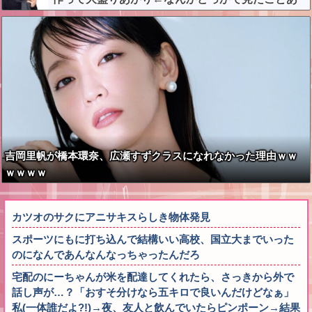
ると話題に
吉岡里帆が橋本環奈、広瀬すずクラスになれなかった理由ｗｗ
ｗｗｗｗ
カツオのサクにアニサキスらしき物体発見
スポーツにもに打ち込んで結構いい高校、国立大までいった
のになんであんなんなっちゃったんだろ
宅配のにーちゃんが米を配達してくれたら、さっきから外で
話し声が…？「おすそ分けなら五キロで良いんだけどなぁ」
私(一体誰だよ?!)→夜、友人と飲んでいたらピンポーン→結果