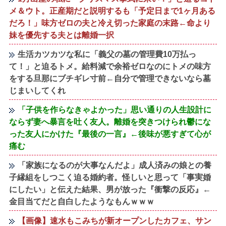
メ＆ウト。正産期だと説明するも「予定日まで1ヶ月ある
だろ！」味方ゼロの夫と冷え切った家庭の末路←命より
妹を優先する夫とは離婚一択
生活カツカツな私に「義父の墓の管理費10万払っ
て！」と迫るトメ。給料減で余裕ゼロなのにトメの味方
をする旦那にブチギレ寸前←自分で管理できないなら墓
じまいしてくれ
「子供を作らなきゃよかった」思い通りの人生設計に
ならず妻へ暴言を吐く友人。離婚を突きつけられ鬱にな
った友人にかけた『最後の一言』←後味が悪すぎて心が
痛む
「家族になるのが大事なんだよ」成人済みの娘との養
子縁組をしつこく迫る婚約者。怪しいと思って「事実婚
にしたい」と伝えた結果、男が放った『衝撃の反応』←
金目当てだと自白したようなもんｗｗｗ
【画像】速水もこみちが新オープンしたカフェ、サン