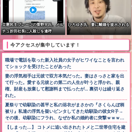
立憲民主ブレーンの菅野完氏、メル
ひろゆき氏、妻に離婚を提示される
チュ折田社長に人殺しを連呼
今アクセスが集中しています！
職場で電話を取った新入社員の女子がヒワイなことを言われ
てショックを受けたことがあった
妻の浮気相手は元彼で双方本気だった。妻はさっさと家を出
て行った。愛する元彼との第二の人生が叶うと浮かれ、親
権、財産も放棄して慰謝料まで払ったが... 裏切りは繰り返さ
れた。
夏祭りで幼馴染の甚平と私の浴衣がまさかの『さくらんぼ柄
被り』私達の浮気を疑いビンタしてきた幼馴染の彼女R子→
その後、幼馴染にフラれ、なぜか私の婚約者に突撃ｗｗｗ…
【しまった…】 コトメに追い出されたトメと二世帯住宅を建