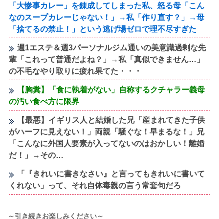
「大惨事カレー」を錬成してしまった私、怒る母「こん
なのスープカレーじゃない！」→私「作り直す？」→母
「捨てるの禁止！」という逃げ場ゼロで理不尽すぎた
週1エステ＆週3パーソナルジム通いの美意識過剰な先
輩「これって普通だよね？」→私「真似できません…」
の不毛なやり取りに疲れ果てた・・・
【胸糞】「食に執着がない」自称するクチャラー義母
の汚い食べ方に限界
【最悪】イギリス人と結婚した兄「産まれてきた子供
がハーフに見えない！」両親「騒ぐな！早まるな！」兄
「こんなに外国人要素が入ってないのはおかしい！離婚
だ！」→その…
「『きれいに書きなさい』と言ってもきれいに書いて
くれない」って、それ自体毒親の言う常套句だろ
～引き続きお楽しみください～