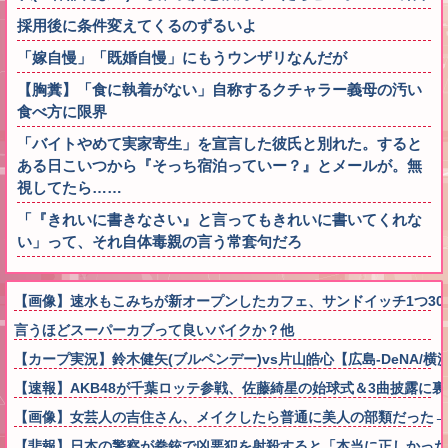
採用後に条件変えてくるのずるいよ
「嫁自慢」「既婚自慢」にもうウンザリなんだが
【胸糞】「食に執着がない」自称するクチャラー義母の汚い
食べ方に限界
「バイトやめて実家寄生」を宣言した彼氏と別れた。すると
ある日こいつから『そっち宿泊っていー？』とメールが。無
視してたら……
「『きれいに書きなさい』と言ってもきれいに書いてくれな
い」って、それ自体毒親の言う常套句だろ
【画像】速水もこみちが新オープンしたカフェ、サンドイッチ1つ3000円
言うほどスーパーカブって良いバイクか？他
【カープ実況】鈴木健矢(ブルペンデー)vs片山皓心【広島-DeNA/
【速報】AKB48が千葉ロッテ参戦、佐藤綺星の始球式＆3曲披露に
【画像】女芸人の吉住さん、メイクしたら普通に美人の部類だった→ご覧くだ
【悲報】日本の警察が拳銃で凶悪犯を射殺すると「本当に正しかった