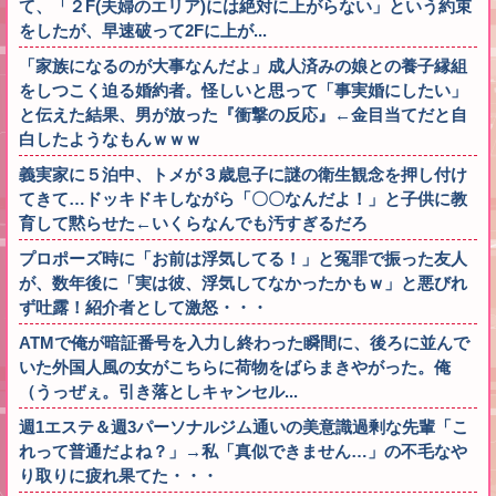
て、「２F(夫婦のエリア)には絶対に上がらない」という約束
をしたが、早速破って2Fに上が...
「家族になるのが大事なんだよ」成人済みの娘との養子縁組
をしつこく迫る婚約者。怪しいと思って「事実婚にしたい」
と伝えた結果、男が放った『衝撃の反応』←金目当てだと自
白したようなもんｗｗｗ
義実家に５泊中、トメが３歳息子に謎の衛生観念を押し付け
てきて…ドッキドキしながら「〇〇なんだよ！」と子供に教
育して黙らせた←いくらなんでも汚すぎるだろ
プロポーズ時に「お前は浮気してる！」と冤罪で振った友人
が、数年後に「実は彼、浮気してなかったかもｗ」と悪びれ
ず吐露！紹介者として激怒・・・
ATMで俺が暗証番号を入力し終わった瞬間に、後ろに並んで
いた外国人風の女がこちらに荷物をばらまきやがった。俺
（うっぜぇ。引き落としキャンセル...
週1エステ＆週3パーソナルジム通いの美意識過剰な先輩「こ
れって普通だよね？」→私「真似できません…」の不毛なや
り取りに疲れ果てた・・・