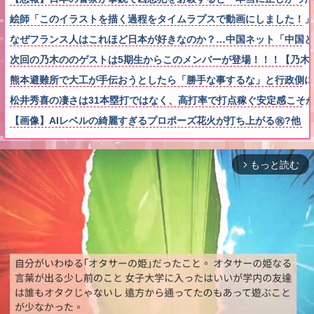
絵師「このイラストを描く過程をタイムラプスで動画にしました！」
なぜフランス人はこれほど日本が好きなのか？…中国ネット「中国と
次回の乃木ののゲストは5期生からこのメンバーが登場！！！【乃木坂
熊本避難所で大工が手伝おうとしたら「勝手な事するな」と行政側に
松井秀喜の凄さは31本塁打ではなく、高打率で打点稼ぐ安定感こそ
【画像】AIレベルの綺麗すぎるプロポーズ花火が打ち上がる㊗?他
もっと読む
arrow_forward_ios