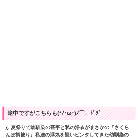
途中ですがこちらも(*ﾉ･ω･)ﾉ⌒。ﾄﾞｿﾞ
夏祭りで幼馴染の甚平と私の浴衣がまさかの『さくら
んぼ柄被り』私達の浮気を疑いビンタしてきた幼馴染の