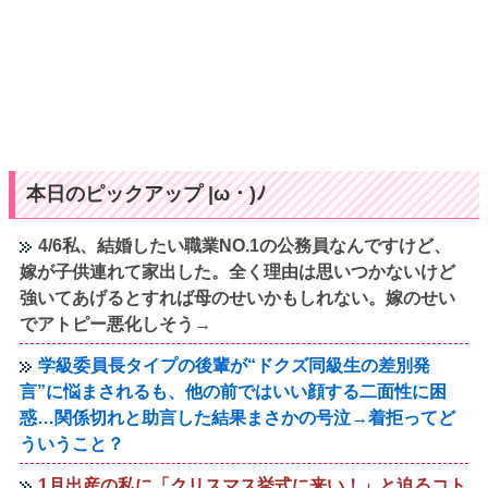
本日のピックアップ |ω・)ﾉ
4/6私、結婚したい職業NO.1の公務員なんですけど、
嫁が子供連れて家出した。全く理由は思いつかないけど
強いてあげるとすれば母のせいかもしれない。嫁のせい
でアトピー悪化しそう→
学級委員長タイプの後輩が“ドクズ同級生の差別発
言”に悩まされるも、他の前ではいい顔する二面性に困
惑…関係切れと助言した結果まさかの号泣→着拒ってど
ういうこと？
1月出産の私に「クリスマス挙式に来い！」と迫るコト