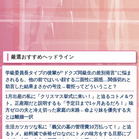
厳選おすすめヘッドライン
学級委員長タイプの後輩が“ドクズ同級生の差別発言”に悩ま
されるも、他の前ではいい顔する二面性に困惑…関係切れと
助言した結果まさかの号泣→着拒ってどういうこと？
1月出産の私に「クリスマス挙式に来い！」と迫るコトメ＆ウ
ト。正産期だと説明するも「予定日まで1ヶ月あるだろ！」味
方ゼロの夫と冷え切った家庭の末路←命より妹を優先する夫
とは離婚一択
生活カツカツな私に「義父の墓の管理費10万払って！」と迫
るトメ。給料減で余裕ゼロなのにトメの味方をする旦那にブ