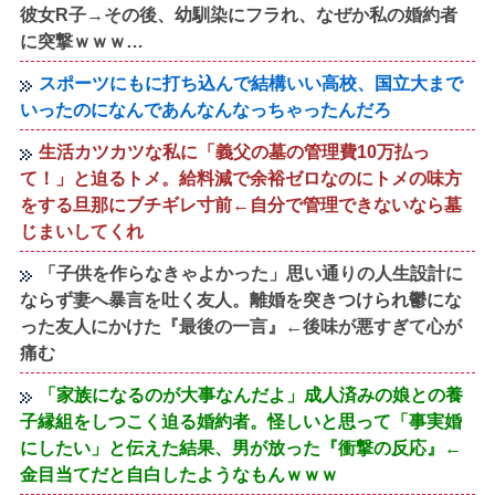
彼女R子→その後、幼馴染にフラれ、なぜか私の婚約者
に突撃ｗｗｗ…
スポーツにもに打ち込んで結構いい高校、国立大まで
いったのになんであんなんなっちゃったんだろ
生活カツカツな私に「義父の墓の管理費10万払っ
て！」と迫るトメ。給料減で余裕ゼロなのにトメの味方
をする旦那にブチギレ寸前←自分で管理できないなら墓
じまいしてくれ
「子供を作らなきゃよかった」思い通りの人生設計に
ならず妻へ暴言を吐く友人。離婚を突きつけられ鬱にな
った友人にかけた『最後の一言』←後味が悪すぎて心が
痛む
「家族になるのが大事なんだよ」成人済みの娘との養
子縁組をしつこく迫る婚約者。怪しいと思って「事実婚
にしたい」と伝えた結果、男が放った『衝撃の反応』←
金目当てだと自白したようなもんｗｗｗ