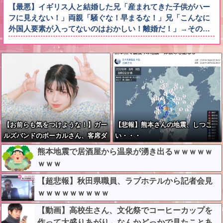
【最悪】イギリス人と結婚した兄「産まれてきた子供がハー
フに見えない！」両親「騒ぐな！早まるな！」兄「こんなに
外国人要素が入ってないのはおかしい！離婚だ！」→その…
【お前らも気をつけような！】ガー
【悲報】熊本さんの地震、しつこ
ルズバンドのボーカルさん、客席ダ
い・・・
イブした結果『こう』なってしまい
熊本地震で居酒屋から温泉が湧き出るｗｗｗｗｗ
お気持ち表明してしまう…
ｗｗｗ
【超悲報】秋田県職員、ラブホテルから記者会見
ｗｗｗｗｗｗｗｗｗ
【動画】高校生さん、文化祭でコーヒーカップを
作って大盛りあがり←なんかどっかで見たことあ