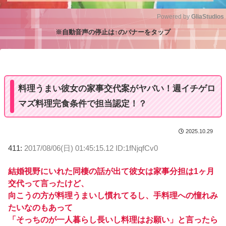
Powered by 
GliaStudios
※自動音声の停止は↑のバナーをタップ
M
u
t
e
料理うまい彼女の家事交代案がヤバい！週イチゲロ
マズ料理完食条件で担当認定！？
2025.10.29
411:
2017/08/06(日) 01:45:15.12 ID:1fNjqfCv0
結婚視野にいれた同棲の話が出て彼女は家事分担は1ヶ月
交代って言ったけど、
向こうの方が料理うまいし慣れてるし、手料理への憧れみ
たいなのもあって
「そっちのが一人暮らし長いし料理はお願い」と言ったら