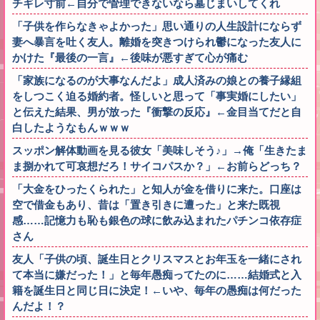
チギレ寸前←自分で管理できないなら墓じまいしてくれ
「子供を作らなきゃよかった」思い通りの人生設計にならず
妻へ暴言を吐く友人。離婚を突きつけられ鬱になった友人に
かけた『最後の一言』←後味が悪すぎて心が痛む
「家族になるのが大事なんだよ」成人済みの娘との養子縁組
をしつこく迫る婚約者。怪しいと思って「事実婚にしたい」
と伝えた結果、男が放った『衝撃の反応』←金目当てだと自
白したようなもんｗｗｗ
スッポン解体動画を見る彼女「美味しそう♪」→俺「生きたま
ま捌かれて可哀想だろ！サイコパスか？」←お前らどっち？
「大金をひったくられた」と知人が金を借りに来た。口座は
空で借金もあり、昔は「置き引きに遭った」と来た既視
感……記憶力も恥も銀色の球に飲み込まれたパチンコ依存症
さん
友人「子供の頃、誕生日とクリスマスとお年玉を一緒にされ
て本当に嫌だった！」と毎年愚痴ってたのに……結婚式と入
籍を誕生日と同じ日に決定！←いや、毎年の愚痴は何だった
んだよ！？