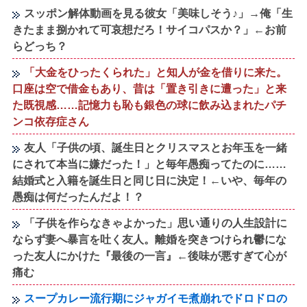
スッポン解体動画を見る彼女「美味しそう♪」→俺「生
きたまま捌かれて可哀想だろ！サイコパスか？」←お前
らどっち？
「大金をひったくられた」と知人が金を借りに来た。
口座は空で借金もあり、昔は「置き引きに遭った」と来
た既視感……記憶力も恥も銀色の球に飲み込まれたパチ
ンコ依存症さん
友人「子供の頃、誕生日とクリスマスとお年玉を一緒
にされて本当に嫌だった！」と毎年愚痴ってたのに……
結婚式と入籍を誕生日と同じ日に決定！←いや、毎年の
愚痴は何だったんだよ！？
「子供を作らなきゃよかった」思い通りの人生設計に
ならず妻へ暴言を吐く友人。離婚を突きつけられ鬱にな
った友人にかけた『最後の一言』←後味が悪すぎて心が
痛む
スープカレー流行期にジャガイモ煮崩れでドロドロの