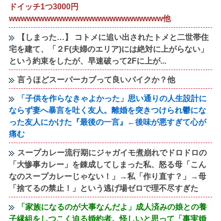
ドイッチ1つ3000円
wwwwwwwwwwwwwwwwwwwwwwwwww他
【しまった…】 コトメに追い出されたトメと二世帯住
宅を建て、「２F(夫婦のエリア)には絶対に上がらない」
という約束をしたが、早速破って2Fに上が...
言うほどスーパーカブって良いバイクか？他
「子供を作らなきゃよかった」思い通りの人生設計に
ならず妻へ暴言を吐く友人。離婚を突きつけられ鬱にな
った友人にかけた『最後の一言』←後味が悪すぎて心が
痛む
スープカレー流行期にジャガイモ煮崩れでドロドロの
「大惨事カレー」を錬成してしまった私、怒る母「こん
なのスープカレーじゃない！」→私「作り直す？」→母
「捨てるの禁止！」という逃げ場ゼロで理不尽すぎた
「家族になるのが大事なんだよ」成人済みの娘との養
子縁組をしつこく迫る婚約者。怪しいと思って「事実婚