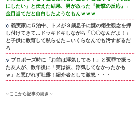
にしたい」と伝えた結果、男が放った『衝撃の反応』←
金目当てだと自白したようなもんｗｗｗ
義実家に５泊中、トメが３歳息子に謎の衛生観念を押
し付けてきて…ドッキドキしながら「〇〇なんだよ！」
と子供に教育して黙らせた←いくらなんでも汚すぎるだ
ろ
プロポーズ時に「お前は浮気してる！」と冤罪で振っ
た友人が、数年後に「実は彼、浮気してなかったかも
ｗ」と悪びれず吐露！紹介者として激怒・・・
～ここから記事の続き～