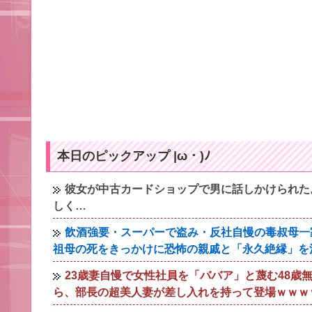
本日のピックアップ |ω・)ﾉ
彼女が中古カードショップで男に話しかけられた
しく…
飲酒強要・スーパーで盗み・反社自慢の毒叔母一
祖母の死をきっかけに恐怖の親戚と「永久絶縁」を
23歳妻自慢で女性社員を「ババア」と蔑む48
ら、部長の超美人妻が差し入れを持って登場ｗｗｗ