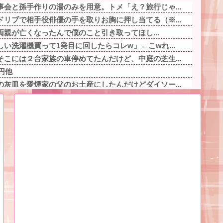
会と孫手作りの湯のみを用意。トメ「え？旅行じゃ...
リブで相手役俳優の手を取りお胸に押し当てる（※...
「両親が亡くなったんで僕のこと引き取ってほし...
い洗濯機買って1発目に回したらコレw」←こwれ...
こには２台家族の車停めてたんだけど、中庭の芝生...
円他
灰皿を愛煙家の父のお土産にしたんだけどダイソー...
る納涼夏祭りで各ウマ娘が出しそうな催し物他
美人)に呼び止められた。すると「あんな物(昼食...
ベチｗｗｗｗｗｗｗｗｗｗｗｗｗｗｗｗｗｗｗｗｗ...
那「お前もそう思うだろ？」→その返事が忘れられ...