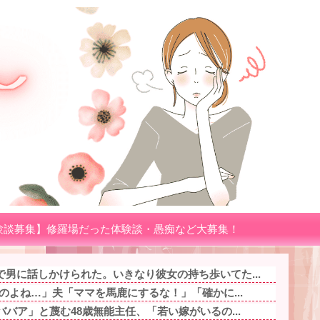
験談募集】修羅場だった体験談・愚痴など大募集！
男に話しかけられた。いきなり彼女の持ち歩いてた...
るのよね…」夫「ママを馬鹿にするな！」「確かに...
ババア」と蔑む48歳無能主任、「若い嫁がいるの...