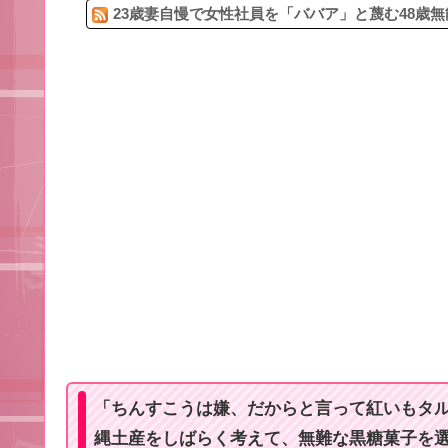
23歳妻自慢で女性社員を「ババア」と蔑む48歳無
「ちんすこうは嫌、だからと言って紅いもタ
縄土産をしばらく考えて、無難な黒糖菓子を