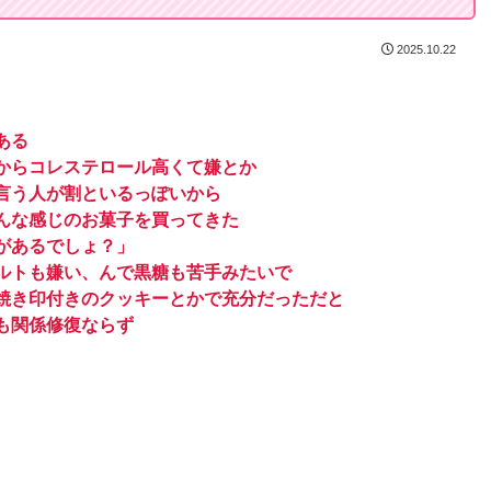
2025.10.22
ある
からコレステロール高くて嫌とか
言う人が割といるっぽいから
んな感じのお菓子を買ってきた
があるでしょ？」
ルトも嫌い、んで黒糖も苦手みたいで
焼き印付きのクッキーとかで充分だっただと
も関係修復ならず