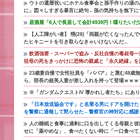
ウトの還暦祝いにホテル食事会と孫手作りの湯の
に」図々しすぎる暴言に絶句←孫の気持ちを無下に
居酒屋「6人で長居して会計4939円！喋りたい
【人工障がい者】 甥(28)「両親が亡くなった
たヒキニートを引き取らなきゃいけないんだ...
飲酒強要・スーパーで盗み・反社自慢の毒叔母一
祖母の死をきっかけに恐怖の親戚と「永久絶縁」を
23歳妻自慢で女性社員を「ババア」と蔑む48
ら、部長の超美人妻が差し入れを持って登場ｗｗｗ
※「ガンダムクエストIV 導かれし者たち」にあ
「日本放送協会です」と名乗る男にドアを開けた
を警察に通報して黙らせた←警察官の神対応に感謝
人の睡眠と食事に過剰に口を出してくる母親と彼
せに「薬やめな」、食べたくない時に「一口食べて