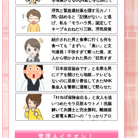
を壊滅させるDQN返しを仕掛けて
実家に脱出←かばわない旦那も一
浮気と緊急避妊薬を隠す元カノ！
緒に痛い目見ろ
問い詰めると「記憶がない」と逃
げ、私を「モラハラ男」認定して
キープ＆おねだり三昧。浮気発覚
後、我慢の限界で他の女性とスピ
紹介された男と食事に行くも何を
ード婚した結果ｗｗｗｗｗ
食べても「まずい」「臭い」と文
句連発！不快すぎて断った後、友
人から明かされた男の「狂気すぎ
る勘違いシナリオ」に絶句ｗｗ←
「日本放送協会です」と名乗る男
手料理食べたいなら素直に言え
にドアを開けたら地獄…テレビも
ないのに居座り脅迫してきたNHK
集金人を警察に通報して黙らせた
←警察官の神対応に感謝しかない
「ﾀﾋねば保険金出る」と友人を追
いつめたモラ旦那＆ウトメ！洗脳
解いて弁護士と完全勝利。離婚届
と家電＆裏口への「うっかりアロ
ンアルファ」を残して脱出←悔し
泣きしながらやることがエグくて
草
管理人イチオシ！