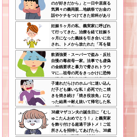
のが好きだから」と一日中居座る
ゃない
気満々の義両親…地鎮祭でお金の
話やケチをつけてきた前科があり
不安しかない←見るのが好きとか
妊娠５ヶ月の私、義実家に呼ばれ
完全に野次馬の思考
て行ってきた。治療を経て妊娠５
ヶ月になった義妹を引き合いに出
され、トメから放たれた「耳を疑
う理不尽すぎる一言」に愕然←妊
飲酒強要・スーパーで盗み・反社
娠時期の操作とか超能力者かよ
自慢の毒叔母一家。法事でも虚偽
の金銭要求と暴力で脅されトラウ
マに…祖母の死をきっかけに恐怖
の親戚と「永久絶縁」を決意←自
子連れだらけのホムパに迷い込ん
分の身の安全を最優先にして大正
だ子ども嫌いな私！必死でたこ焼
解
きを焼き続け「焼き役放免」にな
った結果⇒耐え抜いて帰宅した私
を襲った異変ｗｗｗ←ストレスで3
38歳マザコン夫の誕生日に「むし
7.5度の熱が出るのは凄まじい
ゅこたんおめでとう！」と義実家
を飾り付ける超過干渉トメ！ご近
所さんを招待してあげたら、38歳
メタボ夫が登場して近所のおじい