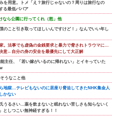
みを用意。トメ「え？旅行じゃないの？周りは旅行なの
する最低ババア
だけなら公園に行ってくれ（怒」他
んで僕のこと引き取ってほしいんですけど！」なんでいい年し
家。法事でも虚偽の金銭要求と暴力で脅されトラウマに…
決意←自分の身の安全を最優先にして大正解
歳無能主任、「若い嫁がいるのに帰れない」とイキっていた
ｗ
りそうなこと他
ら地獄…テレビもないのに居座り脅迫してきたNHK集金人
しかない
氏うるさい…薬を飲まないと眠れない苦しさも知らないく
」としつこい無神経すぎる！！