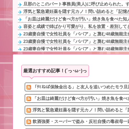
旦那のとこのパート事務員(美人)に呼び止められた。する
浮気と緊急避妊薬を隠す元カノ！問い詰めると「記憶が
「お皿は綺麗だけど食べ方が汚い」焼き魚を食べた知人
容姿と成績で姉ばかり可愛がり、私を放置・差別してき
23歳妻自慢で女性社員を「ババア」と蔑む48歳無能主任
23歳妻自慢で女性社員を「ババア」と蔑む48歳無能主任
23歳妻自慢で女性社員を「ババア」と蔑む48歳無能主任
旅行先で綺麗なガラス工房の灰皿を愛煙家の父のお土産
姉「下着に違和感がある！イタズラしたでしょ！？」俺
厳選おすすめ記事！(´っ･ω･)っ
16歳から結婚するまで、既婚男性をからかうことを繰り
【セール】Dell、HP、NEC、ASUSなどのノートパソ
先生から電話があったんだけど、「〜とか〜」「〜とか
「ﾀﾋねば保険金出る」と友人を追いつめたモラ旦
「お皿は綺麗だけど食べ方が汚い」焼き魚を食べた
浮気と緊急避妊薬を隠す元カノ！問い詰めると「記
飲酒強要・スーパーで盗み・反社自慢の毒叔母一家