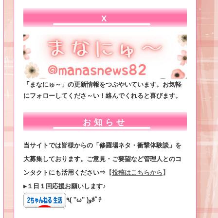
X
「まなにゅ～」の更新情報をつぶやいています。お気軽
にフォローしてくださ～い！絡んでくれると喜びます。
お知らせ
当サイトでは皆様からの「修羅場ネタ・衝撃体験談」を
大募集しております。ご意見・ご要望など管理人とのコ
ンタクトにも活用ください⇒
【
投稿はこちらから
】
▸１日１回応援お願いします♪
٩( ''ω'' )وﾎﾟﾁ