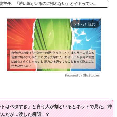
能主任、「若い嫁がいるのに帰れない」とイキってい...
もっと読む
arrow_forward_ios
Powered by 
GliaStudios
M
u
t
ルトはベタすぎ」と言う人が割といるとネットで見た。沖
e
選んだが…渡した瞬間！？