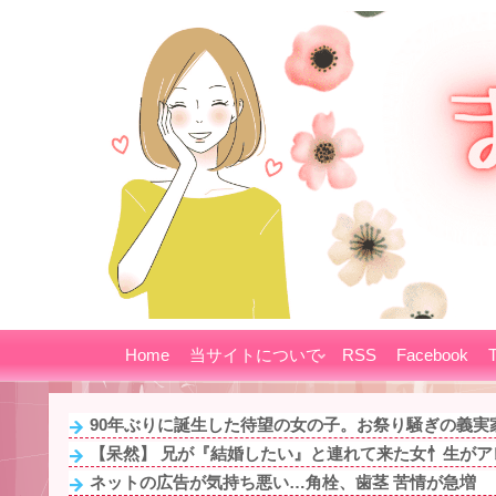
Home
当サイトについて
RSS
Facebook
T
90年ぶりに誕生した待望の女の子。お祭り騒ぎの義実家
【呆然】 兄が『結婚したい』と連れて来た女忄生がアレ
ネットの広告が気持ち悪い…角栓、歯茎 苦情が急増