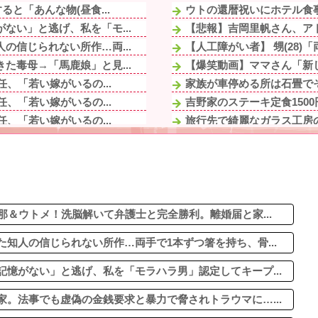
と「あんな物(昼食...
ウトの還暦祝いにホテル食事
ない」と逃げ、私を「モ...
【悲報】吉岡里帆さん、アド
の信じられない所作…両...
【人工障がい者】 甥(28)
た毒母→「馬鹿娘」と見...
【爆笑動画】ママさん「新し
、「若い嫁がいるの...
家族が車停める所は石畳でそ
、「若い嫁がいるの...
吉野家のステーキ定食1500
、「若い嫁がいるの...
旅行先で綺麗なガラス工房の
にしたんだけどダイソー...
【ウマ娘】美浦寮が主催す
「してないよ」←姉が寝...
旦那のとこのパート事務員(
返していた。その結果...
【衝撃動画】令和のJS、レ
コンがセール中...
私「私と結婚して幸せ？」旦
考えて〜」と何度も言っ...
那＆ウトメ！洗脳解いて弁護士と完全勝利。離婚届と家...
知人の信じられない所作…両手で1本ずつ箸を持ち、骨...
憶がない」と逃げ、私を「モラハラ男」認定してキープ...
。法事でも虚偽の金銭要求と暴力で脅されトラウマに…...