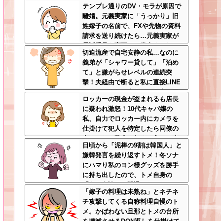
テンプレ通りのDV・モラが原因で
さんが大爆発する事態に
離婚。元義実家に「うっかり」旧
姓嫁子の名前で、FXや先物の資料
請求を送り続けたら…元義実家が
電話番号を変更し、借金まみれに
切迫流産で自宅安静の私…なのに
なっていた話ｗｗｗｗｗ
義弟が「シャワー貸して」「泊め
て」と嫌がらせレベルの連続突
撃！夫経由で断ると私に直接LINE
してきて絶句←大人しく自宅の風
ロッカーの現金が盗まれるも店長
呂に入れよ
に疑われ激怒！10代キャバ嬢の
私、自力でロッカー内にカメラを
仕掛けて犯人を特定したら同僚の
女だった…警察へ行くと言って止
日頃から「泥棒の9割は韓国人」と
められ、加害者に泣かれながら大
嫌韓発言を繰り返すトメ！冬ソナ
揉めして・・・
にハマり私のヨン様グッズを勝手
に持ち出したので、トメ自身の
「あの自論」で撃退したったｗｗ
「嫁子の料理は未熟ね」とネチネ
←矛盾だらけのトメにブーメラン
チ攻撃してくる自称料理自慢のト
刺さりまくり
メ。かばわない旦那とトメの台所