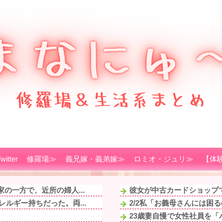
witter
修羅場≫
義兄嫁・義弟嫁≫
ロミオ・ジュリ≫
【体
の一方で、近所の婦人...
彼女が中古カードショップで
ルギー持ちだった。両...
2/2私「お義母さんには困
23歳妻自慢で女性社員を「