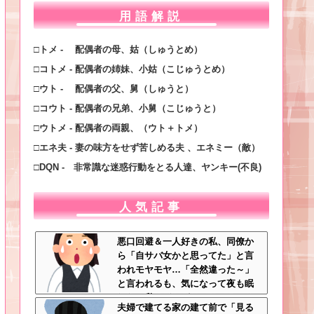
用語解説
□トメ - 配偶者の母、姑（しゅうとめ）
□コトメ - 配偶者の姉妹、小姑（こじゅうとめ）
□ウト - 配偶者の父、舅（しゅうと）
□コウト - 配偶者の兄弟、小舅（こじゅうと）
□ウトメ - 配偶者の両親、（ウト＋トメ）
□エネ夫 - 妻の味方をせず苦しめる夫 、エネミー（敵）
□DQN - 非常識な迷惑行動をとる人達、ヤンキー(不良)
人気記事
悪口回避＆一人好きの私、同僚か
ら「自サバ女かと思ってた」と言
われモヤモヤ…「全然違った～」
と言われるも、気になって夜も眠
れない私はどこがサバサバ？←ネ
夫婦で建てる家の建て前で「見る
チネチ気にしてる時点で自サバじ