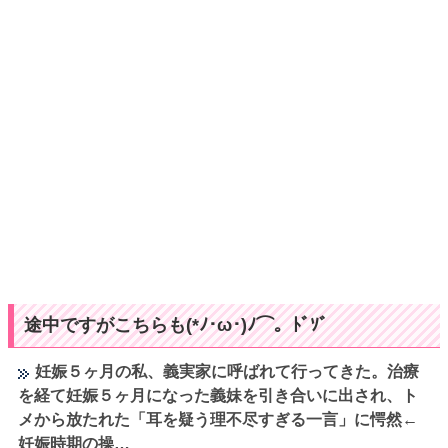
途中ですがこちらも(*ﾉ･ω･)ﾉ⌒。ﾄﾞｿﾞ
妊娠５ヶ月の私、義実家に呼ばれて行ってきた。治療
を経て妊娠５ヶ月になった義妹を引き合いに出され、ト
メから放たれた「耳を疑う理不尽すぎる一言」に愕然←
妊娠時期の操…