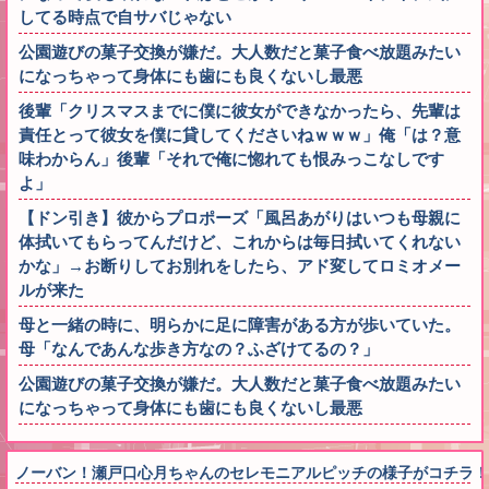
してる時点で自サバじゃない
公園遊びの菓子交換が嫌だ。大人数だと菓子食べ放題みたい
になっちゃって身体にも歯にも良くないし最悪
後輩「クリスマスまでに僕に彼女ができなかったら、先輩は
責任とって彼女を僕に貸してくださいねｗｗｗ」俺「は？意
味わからん」後輩「それで俺に惚れても恨みっこなしです
よ」
【ドン引き】彼からプロポーズ「風呂あがりはいつも母親に
体拭いてもらってんだけど、これからは毎日拭いてくれない
かな」→お断りしてお別れをしたら、アド変してロミオメー
ルが来た
母と一緒の時に、明らかに足に障害がある方が歩いていた。
母「なんであんな歩き方なの？ふざけてるの？」
公園遊びの菓子交換が嫌だ。大人数だと菓子食べ放題みたい
になっちゃって身体にも歯にも良くないし最悪
ノーバン！瀬戸口心月ちゃんのセレモニアルピッチの様子がコチラ！