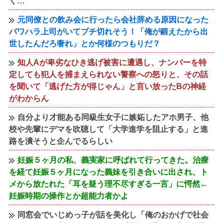
く…
元同僚との飲み会に行ったら会社辞める原因になった
パワハラ上司がいてブチ切れそう！「俺が鍛えたから出
世したんだろ奢れ」とか何様のつもりだ？
知人Aが卑劣なひき逃げ被害に遭遇し、ナンバーを特
定しても犯人を捕まえられない警察への怒りと、その話
を聞いて「逃げた方が得じゃん」と言い放ったBの神経
がわからん
自分より才能ある同級生女子に嫉妬したアホ男子、他
校や先輩にデマを吹聴して「大学進学を阻止する」と進
路を潰そうと企んでるらしい
妊娠５ヶ月の私、義実家に呼ばれて行ってきた。治療
を経て妊娠５ヶ月になった義妹を引き合いに出され、ト
メから放たれた「耳を疑う理不尽すぎる一言」に愕然←
妊娠時期の操作とか超能力者かよ
同窓会でいじめっ子が話を美化し「俺のおかげで社会