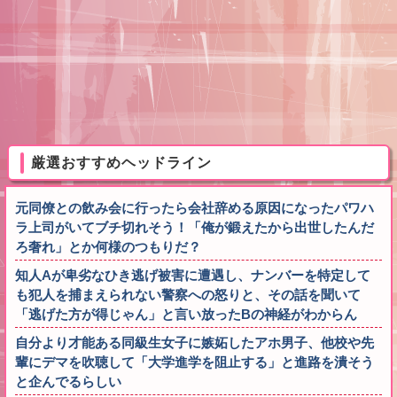
厳選おすすめヘッドライン
元同僚との飲み会に行ったら会社辞める原因になったパワハ
ラ上司がいてブチ切れそう！「俺が鍛えたから出世したんだ
ろ奢れ」とか何様のつもりだ？
知人Aが卑劣なひき逃げ被害に遭遇し、ナンバーを特定して
も犯人を捕まえられない警察への怒りと、その話を聞いて
「逃げた方が得じゃん」と言い放ったBの神経がわからん
自分より才能ある同級生女子に嫉妬したアホ男子、他校や先
輩にデマを吹聴して「大学進学を阻止する」と進路を潰そう
と企んでるらしい