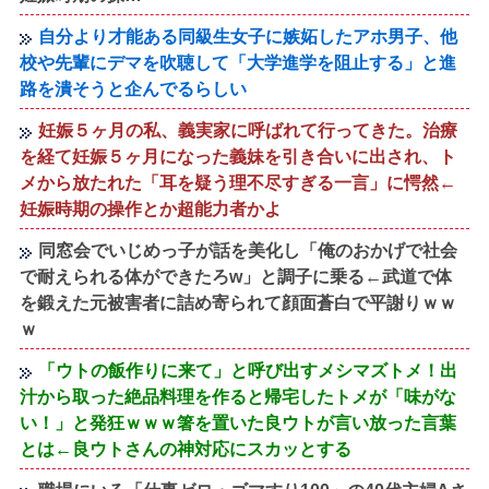
自分より才能ある同級生女子に嫉妬したアホ男子、他
校や先輩にデマを吹聴して「大学進学を阻止する」と進
路を潰そうと企んでるらしい
妊娠５ヶ月の私、義実家に呼ばれて行ってきた。治療
を経て妊娠５ヶ月になった義妹を引き合いに出され、ト
メから放たれた「耳を疑う理不尽すぎる一言」に愕然←
妊娠時期の操作とか超能力者かよ
同窓会でいじめっ子が話を美化し「俺のおかげで社会
で耐えられる体ができたろw」と調子に乗る←武道で体
を鍛えた元被害者に詰め寄られて顔面蒼白で平謝りｗｗ
ｗ
「ウトの飯作りに来て」と呼び出すメシマズトメ！出
汁から取った絶品料理を作ると帰宅したトメが「味がな
い！」と発狂ｗｗｗ箸を置いた良ウトが言い放った言葉
とは←良ウトさんの神対応にスカッとする