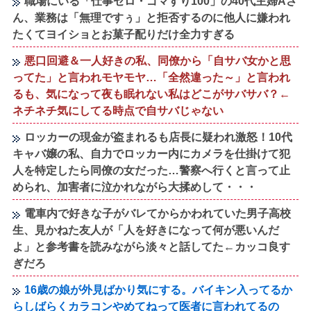
職場にいる「仕事ゼロ・ゴマすり100」の40代主婦Aさ
ん、業務は「無理ですぅ」と拒否するのに他人に嫌われ
たくてヨイショとお菓子配りだけ全力すぎる
悪口回避＆一人好きの私、同僚から「自サバ女かと思
ってた」と言われモヤモヤ…「全然違った～」と言われ
るも、気になって夜も眠れない私はどこがサバサバ？←
ネチネチ気にしてる時点で自サバじゃない
ロッカーの現金が盗まれるも店長に疑われ激怒！10代
キャバ嬢の私、自力でロッカー内にカメラを仕掛けて犯
人を特定したら同僚の女だった…警察へ行くと言って止
められ、加害者に泣かれながら大揉めして・・・
電車内で好きな子がバレてからかわれていた男子高校
生、見かねた友人が「人を好きになって何が悪いんだ
よ」と参考書を読みながら淡々と話してた←カッコ良す
ぎだろ
16歳の娘が外見ばかり気にする。バイキン入ってるか
らしばらくカラコンやめてねって医者に言われてるの