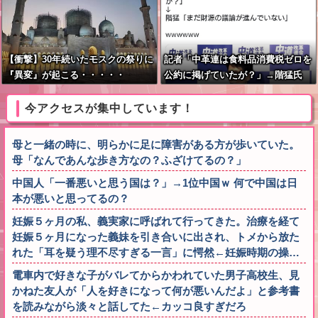
【衝撃】30年続いたモスクの祭りに
記者「中革連は食料品消費税ゼロを
『異変』が起こる・・・・・
公約に掲げていたが？」→階猛氏
「それは財源確保という条件付き」
今アクセスが集中しています！
母と一緒の時に、明らかに足に障害がある方が歩いていた。
母「なんであんな歩き方なの？ふざけてるの？」
中国人「一番悪いと思う国は？」→1位中国ｗ 何で中国は日
本が悪いと思ってるの？
妊娠５ヶ月の私、義実家に呼ばれて行ってきた。治療を経て
妊娠５ヶ月になった義妹を引き合いに出され、トメから放た
れた「耳を疑う理不尽すぎる一言」に愕然←妊娠時期の操…
電車内で好きな子がバレてからかわれていた男子高校生、見
かねた友人が「人を好きになって何が悪いんだよ」と参考書
を読みながら淡々と話してた←カッコ良すぎだろ