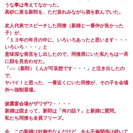
うな事は考えてなかった。
高砂に座る新郎を、ただ哀れみながら酒を飲んでいた。
友人代表でスピーチした同僚（新婦と一番仲が良かった
子）が、
「１３年の年月の中に、いろいろあったと思います・・・
いろいろ・・・」と
意味深な発言をし出したので、同僚席にいた私たちは一斉
に顔を見合わせた。
「○○（新郎）くんが可哀想です・・・」と泣き出したの
で、
ヤバイ！と思った、一番近くにいた同僚が、その子を会場
外へ強制退場。
披露宴会場がザワザワ・・・・
新婦は固まって、新郎は「何の話？」と新婦に質問。
私たち同僚も全員フリーズ。
今、この新婦は妊娠中なんだけど、今も不倫関係は続いて