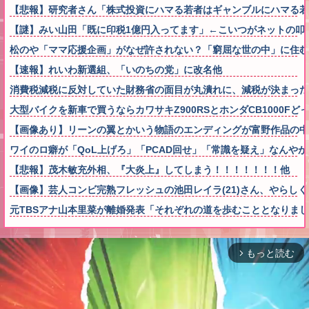
【悲報】研究者さん「株式投資にハマる若者はギャンブルにハマる若
【謎】みい山田「既に印税1億円入ってます」←こいつがネットの叩
松のや「ママ応援企画」がなぜ許されない？「窮屈な世の中」に住む
【速報】れいわ新選組、「いのちの党」に改名他
消費税減税に反対していた財務省の面目が丸潰れに、減税が決まった
大型バイクを新車で買うならカワサキZ900RSとホンダCB1000Fど
【画像あり】リーンの翼とかいう物語のエンディングが富野作品の中
ワイのロ癖が「QoL上げろ」「PCAD回せ」「常識を疑え」なんやが
【悲報】茂木敏充外相、『大炎上』してしまう！！！！！！！他
【画像】芸人コンビ完熟フレッシュの池田レイラ(21)さん、やらし
元TBSアナ山本里菜が離婚発表「それぞれの道を歩むこととなりま
もっと読む
arrow_forward_ios