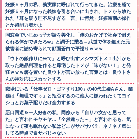
妊娠５ヶ月の私、義実家に呼ばれて行ってきた。治療を経て
妊娠５ヶ月になった義妹を引き合いに出され、トメから放た
れた「耳を疑う理不尽すぎる一言」に愕然←妊娠時期の操作
とか超能力者かよ
同窓会でいじめっ子が話を美化し「俺のおかげで社会で耐え
られる体ができたろw」と調子に乗る←武道で体を鍛えた元
被害者に詰め寄られて顔面蒼白で平謝りｗｗｗ
「ウトの飯作りに来て」と呼び出すメシマズトメ！出汁から
取った絶品料理を作ると帰宅したトメが「味がない！」と発
狂ｗｗｗ箸を置いた良ウトが言い放った言葉とは←良ウトさ
んの神対応にスカッとする
職場にいる「仕事ゼロ・ゴマすり100」の40代主婦Aさん、業
務は「無理ですぅ」と拒否するのに他人に嫌われたくてヨイ
ショとお菓子配りだけ全力すぎる
悪口回避＆一人好きの私、同僚から「自サバ女かと思って
た」と言われモヤモヤ…「全然違った～」と言われるも、気
になって夜も眠れない私はどこがサバサバ？←ネチネチ気に
してる時点で自サバじゃない