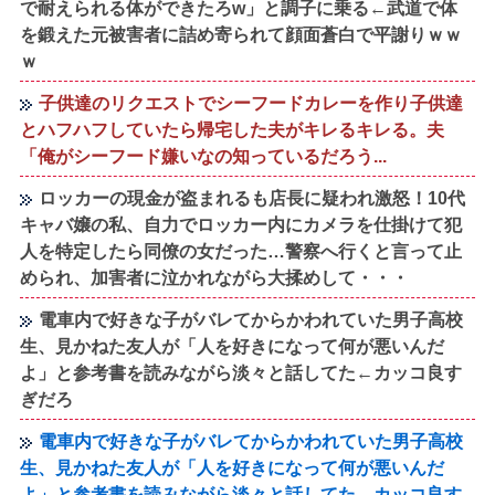
で耐えられる体ができたろw」と調子に乗る←武道で体
を鍛えた元被害者に詰め寄られて顔面蒼白で平謝りｗｗ
ｗ
子供達のリクエストでシーフードカレーを作り子供達
とハフハフしていたら帰宅した夫がキレるキレる。夫
「俺がシーフード嫌いなの知っているだろう...
ロッカーの現金が盗まれるも店長に疑われ激怒！10代
キャバ嬢の私、自力でロッカー内にカメラを仕掛けて犯
人を特定したら同僚の女だった…警察へ行くと言って止
められ、加害者に泣かれながら大揉めして・・・
電車内で好きな子がバレてからかわれていた男子高校
生、見かねた友人が「人を好きになって何が悪いんだ
よ」と参考書を読みながら淡々と話してた←カッコ良す
ぎだろ
電車内で好きな子がバレてからかわれていた男子高校
生、見かねた友人が「人を好きになって何が悪いんだ
よ」と参考書を読みながら淡々と話してた←カッコ良す