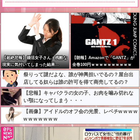
【超絶悲報】婚活女子さん、残酷な
【朗報】Amazonで「GANTZ」が
現実に気付いてしまった結果…
全巻100円ｗｗｗｗｗｗｗｗｗｗ
祭りって謎だよな、誰が神輿担いでるの？屋台出
店してる奴らは誰の許可を得て商売してるの？
【悲報】キャバクラの女の子、お肉を噛み切れな
い顎になってしまう・・・
【画像】アイドルのオフ会の光景、レベチw w w w
w w w w w w w