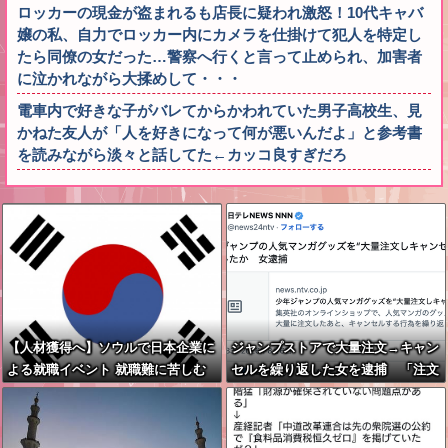
ロッカーの現金が盗まれるも店長に疑われ激怒！10代キャバ
嬢の私、自力でロッカー内にカメラを仕掛けて犯人を特定し
たら同僚の女だった…警察へ行くと言って止められ、加害者
に泣かれながら大揉めして・・・
電車内で好きな子がバレてからかわれていた男子高校生、見
かねた友人が「人を好きになって何が悪いんだよ」と参考書
を読みながら淡々と話してた←カッコ良すぎだろ
【人材獲得へ】ソウルで日本企業に
ジャンプストアで大量注文→キャン
よる就職イベント 就職難に苦しむ
セルを繰り返した女を逮捕 「注文
韓国の若者が日本に注目
で欲求が満たされた」総額43億円