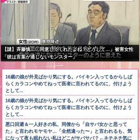
【謎】斉藤慎二「同意してくれたよね？どうして…」被害女性
「彼は言葉が通じないモンスター」
16歳の娘が外見ばかり気にする。バイキン入ってるからしば
らくカラコンやめてねって医者に言われてるのに、付けよう
として...
16歳の娘が外見ばかり気にする。バイキン入ってるからしば
らくカラコンやめてねって医者に言われてるのに、付けよう
として...
悪口回避＆一人好きの私、同僚から「自サバ女かと思って
た」と言われモヤモヤ…「全然違った〜」と言われるも、気
になって夜も眠れない私はどこがサバサバ？←ネチネチ気に