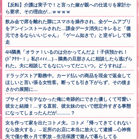
【反転】介護は実子で！と言った嫁が親への仕送りを家計か
ら要求、その理由が…ｗｗｗｗ
飲み会で席を離れた隙にスマホを操作され、全ゲームアプリ
をアンインストールされた…課金データ消失にキレると「復
元できるならいいじゃん」「ゲーム如きで」と逆ギレして帰
走
4/4隣奥「オラァ！いるのは分かってんだよ！子供預かれ！
(ﾄﾞｱｹﾘｰ！」私(ﾋｨｨｨ…)→隣奥の旦那さんに相談したら逃げら
れた。夫に相談してもなにいってだこいつ。どうすれば…
ドラッグストア勤務中。カード払いの商品を現金で返金して
ほしいと言い張る女性客。断っても引き下がらず、その後ま
さかの展開に…
ブサイクでモテなかった俺に奇跡的にできた優しくて可愛い
彼女と結婚！…する直前、彼女妹のせいで想定外すぎる事態
になってしまったんだが………？
女を作って家を出たコトメ夫。コトメ「帰ってきてくれない
なら放火する」→近所のお店に本当に放火して逮捕→心神喪
失で僅か数ヶ月で釈放→生活保護で遊んで暮らしてる