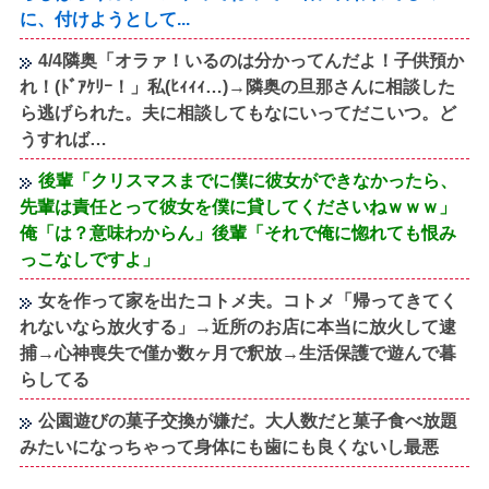
に、付けようとして...
4/4隣奥「オラァ！いるのは分かってんだよ！子供預か
れ！(ﾄﾞｱｹﾘｰ！」私(ﾋｨｨｨ…)→隣奥の旦那さんに相談した
ら逃げられた。夫に相談してもなにいってだこいつ。ど
うすれば…
後輩「クリスマスまでに僕に彼女ができなかったら、
先輩は責任とって彼女を僕に貸してくださいねｗｗｗ」
俺「は？意味わからん」後輩「それで俺に惚れても恨み
っこなしですよ」
女を作って家を出たコトメ夫。コトメ「帰ってきてく
れないなら放火する」→近所のお店に本当に放火して逮
捕→心神喪失で僅か数ヶ月で釈放→生活保護で遊んで暮
らしてる
公園遊びの菓子交換が嫌だ。大人数だと菓子食べ放題
みたいになっちゃって身体にも歯にも良くないし最悪