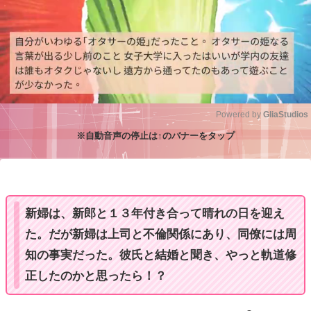
Powered by 
GliaStudios
※自動音声の停止は↑のバナーをタップ
M
u
t
e
新婦は、新郎と１３年付き合って晴れの日を迎え
た。だが新婦は上司と不倫関係にあり、同僚には周
知の事実だった。彼氏と結婚と聞き、やっと軌道修
正したのかと思ったら！？