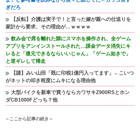
ぎだろ
【反転】介護は実子で！と言った嫁が親への仕送りを
家計から要求、その理由が…ｗｗｗｗ
飲み会で席を離れた隙にスマホを操作され、全ゲーム
アプリをアンインストールされた…課金データ消失にキ
レると「復元できるならいいじゃん」「ゲーム如きで」
と逆ギレして帰走
【謎】みい山田「既に印税1億円入ってます」←こいつ
がネットの叩き程度にムキになる理由他
大型バイクを新車で買うならカワサキZ900RSとホン
ダCB1000Fどっち？他
～ここから記事の続き～