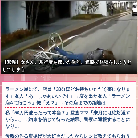
【悲報】女さん、歩行者を轢いた挙句、道路で昼寝をしようと
してしまう
ラーメン屋にて。店員「30分ほどお待ちいただく事になりま
す」友人「あ、じゃあいいです」→店を出た友人「ラーメン
店Aに行こう」俺「え？」→その店までの距離は…
私「50万円使ったって本当？」監査ママ「来月には絶対返す
から…」→約束を信じて待った結果、警察に通報することに
なり…
母親の作る唐揚げが大好きだったからレシピ教えてもらおう