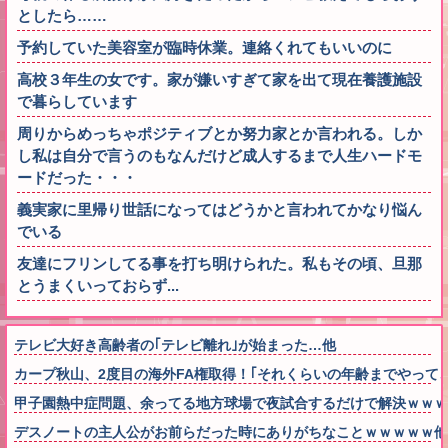
としたら……
予約していた美容室が臨時休業。連絡くれてもいいのに
高校３年生の女です。家が嫌いすぎて家を出て現在養護施設
で暮らしています
周りからめっちゃポジティブとか努力家とか言われる。しか
し私は自分で言うのもなんだけど成人するまで人生ハードモ
ードだった・・・
義実家に里帰り世話になってはどうかと言われてかなり悩ん
でいる
友達にフリンしてる事を打ち明けられた。私もその頃、旦那
とうまくいっておらず...
テレビ大好き高齢者の｢テレビ離れ｣が始まった…他
カープ秋山、2度目の海外FA権取得！｢それくらいの年齢までやって
甲子園熱中症問題、余ってる地方球場で夜試合するだけで解決ｗｗｗ
デスノートの主人公がお前らだった時にありがちなことｗｗｗｗｗ他