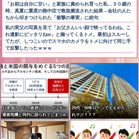
「お前は自分に甘い」と家族に責められ育った私…３０歳の
時、真夏に重度の熱中症で救急搬送された結果→会社の人た
ちから叩きつけられた「衝撃の事実」に絶句
私の実父の写真を見て「お父さんいい顔で映ってるわね。こ
れ遺影にピッタリねw」と煽ってくるトメ。最初はスルーし
てたが、しつこいのでスマホのカメラをトメに向けて同じ手
で反撃したったｗｗｗ
日本、アメリカ政府にアルゼンチン
20代「50年ローンでええやろ」←こ
通貨危機と同列に語られてしまうw
れマジ？？？
wwwwwもうすでに158円に戻る