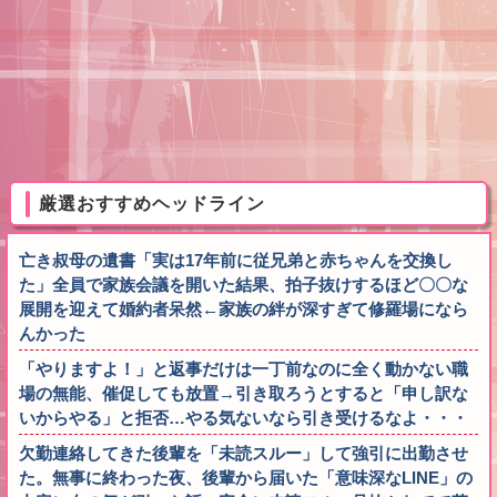
厳選おすすめヘッドライン
亡き叔母の遺書「実は17年前に従兄弟と赤ちゃんを交換し
た」全員で家族会議を開いた結果、拍子抜けするほど〇〇な
展開を迎えて婚約者呆然←家族の絆が深すぎて修羅場になら
んかった
「やりますよ！」と返事だけは一丁前なのに全く動かない職
場の無能、催促しても放置→引き取ろうとすると「申し訳な
いからやる」と拒否…やる気ないなら引き受けるなよ・・・
欠勤連絡してきた後輩を「未読スルー」して強引に出勤させ
た。無事に終わった夜、後輩から届いた「意味深なLINE」の