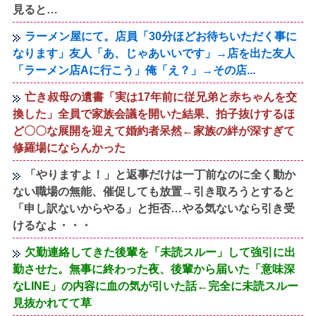
見ると…
ラーメン屋にて。店員「30分ほどお待ちいただく事に
なります」友人「あ、じゃあいいです」→店を出た友人
「ラーメン店Aに行こう」俺「え？」→その店...
亡き叔母の遺書「実は17年前に従兄弟と赤ちゃんを交
換した」全員で家族会議を開いた結果、拍子抜けするほ
ど〇〇な展開を迎えて婚約者呆然←家族の絆が深すぎて
修羅場にならんかった
「やりますよ！」と返事だけは一丁前なのに全く動か
ない職場の無能、催促しても放置→引き取ろうとすると
「申し訳ないからやる」と拒否…やる気ないなら引き受
けるなよ・・・
欠勤連絡してきた後輩を「未読スルー」して強引に出
勤させた。無事に終わった夜、後輩から届いた「意味深
なLINE」の内容に血の気が引いた話←完全に未読スルー
見抜かれてて草