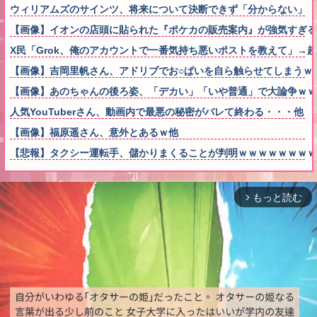
ウィリアムズのサインツ、将来について決断できず「分からない」「
【画像】イオンの店頭に貼られた『ポケカの販売案内』が強気すぎる
X民「Grok、俺のアカウントで一番気持ち悪いポストを教えて」→
【画像】吉岡里帆さん、アドリブでお○ぱいを自ら触らせてしまうｗ
【画像】あのちゃんの後ろ姿、「デカい」「いや普通」で大論争ｗｗ
人気YouTuberさん、動画内で最悪の秘密がバレて終わる・・・他
【画像】福原遥さん、意外とあるｗ他
【悲報】タクシー運転手、儲かりまくることが判明ｗｗｗｗｗｗｗｗ
もっと読む
arrow_forward_ios