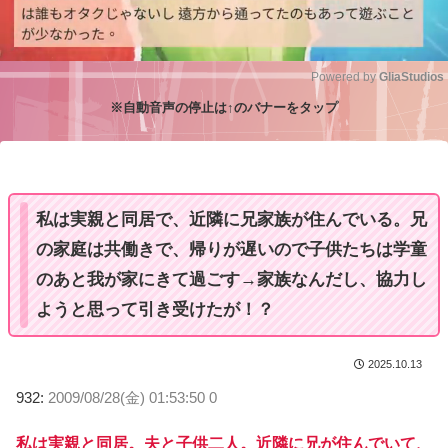
Powered by 
GliaStudios
※自動音声の停止は↑のバナーをタップ
M
u
t
e
私は実親と同居で、近隣に兄家族が住んでいる。兄
の家庭は共働きで、帰りが遅いので子供たちは学童
のあと我が家にきて過ごす→家族なんだし、協力し
ようと思って引き受けたが！？
2025.10.13
932:
2009/08/28(金) 01:53:50 0
私は実親と同居。夫と子供二人。近隣に兄が住んでいて、