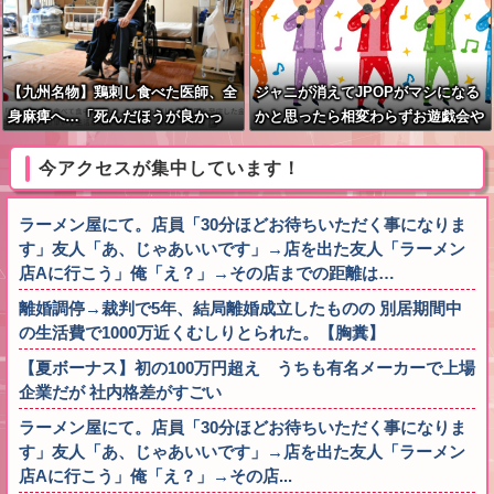
【九州名物】鶏刺し食べた医師、全
ジャニが消えてJPOPがマシになる
身麻痺へ…「死んだほうが良かっ
かと思ったら相変わらずお遊戯会や
た」
ってて笑う
今アクセスが集中しています！
ラーメン屋にて。店員「30分ほどお待ちいただく事になりま
す」友人「あ、じゃあいいです」→店を出た友人「ラーメン
店Aに行こう」俺「え？」→その店までの距離は…
離婚調停→裁判で5年、結局離婚成立したものの 別居期間中
の生活費で1000万近くむしりとられた。【胸糞】
【夏ボーナス】初の100万円超え うちも有名メーカーで上場
企業だが 社内格差がすごい
ラーメン屋にて。店員「30分ほどお待ちいただく事になりま
す」友人「あ、じゃあいいです」→店を出た友人「ラーメン
店Aに行こう」俺「え？」→その店...