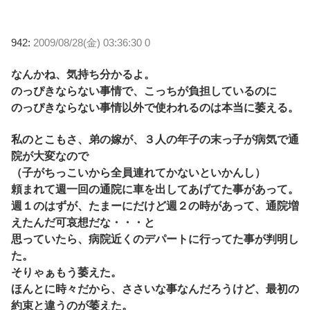
942:
2009/08/28(金) 03:36:30 0
なんかね、気持ち分かるよ。
のっぴきならない事情で、こっちが負担しているのに
のっぴきならない事情以外で使われるのは本当に萎える。
私のとこもさ、弟の嫁が、３人の年子の末っ子が病気で通
院が大変なので
（子がちっこいから全員連れてかないといかんし）
頼まれて週一回の通院に車を出してあげてた事があって。
週１のはずが、たまーにだけど週２の時があって、通院増
えたんだ可哀想だな・・・と
思っていたら、病院近くのデパートに行ってた事が判明し
た。
そりゃぁもう萎えた。
ほんとに時々だから、ささいな事なんだろうけど、最初の
約束と違うのが萎えた。