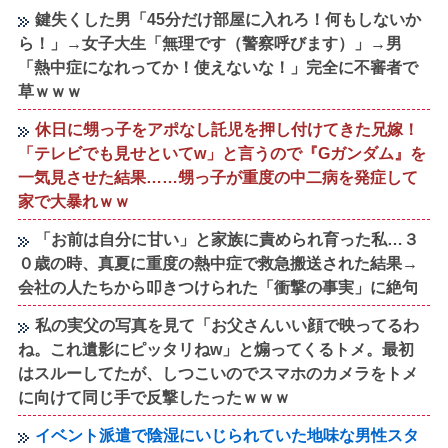
鍵失くした男「45分だけ部屋に入れろ！何もしないか
ら！」→女子大生「無理です（警察呼びます）」→男
「熱中症になれってか！使えないな！」完全に不審者で
草ｗｗｗ
休日に甥っ子をアポなし託児を押し付けてきた兄嫁！
「テレビでも見せといてw」と言うので『Gガンダム』を
一気見させた結果……甥っ子が重度の中二病を発症して
家で大暴れｗｗ
「お前は自分に甘い」と家族に責められ育った私…３
０歳の時、真夏に重度の熱中症で救急搬送された結果→
会社の人たちから叩きつけられた「衝撃の事実」に絶句
私の実父の写真を見て「お父さんいい顔で映ってるわ
ね。これ遺影にピッタリねw」と煽ってくるトメ。最初
はスルーしてたが、しつこいのでスマホのカメラをトメ
に向けて同じ手で反撃したったｗｗｗ
イベント派遣で陰湿にいじられていた地味な男性スタ