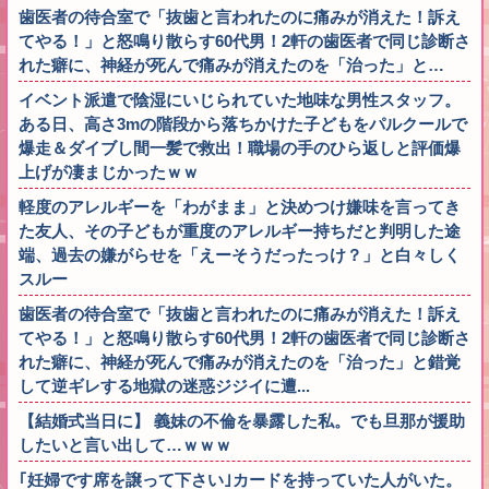
歯医者の待合室で「抜歯と言われたのに痛みが消えた！訴え
てやる！」と怒鳴り散らす60代男！2軒の歯医者で同じ診断さ
れた癖に、神経が死んで痛みが消えたのを「治った」と…
イベント派遣で陰湿にいじられていた地味な男性スタッフ。
ある日、高さ3mの階段から落ちかけた子どもをパルクールで
爆走＆ダイブし間一髪で救出！職場の手のひら返しと評価爆
上げが凄まじかったｗｗ
軽度のアレルギーを「わがまま」と決めつけ嫌味を言ってき
た友人、その子どもが重度のアレルギー持ちだと判明した途
端、過去の嫌がらせを「えーそうだったっけ？」と白々しく
スルー
歯医者の待合室で「抜歯と言われたのに痛みが消えた！訴え
てやる！」と怒鳴り散らす60代男！2軒の歯医者で同じ診断さ
れた癖に、神経が死んで痛みが消えたのを「治った」と錯覚
して逆ギレする地獄の迷惑ジジイに遭...
【結婚式当日に】 義妹の不倫を暴露した私。でも旦那が援助
したいと言い出して…ｗｗｗ
｢妊婦です席を譲って下さい｣カードを持っていた人がいた。