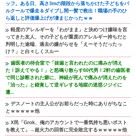
ッフ。ある日、高さ3mの階段から落ちかけた子どもをパ
ルクールで爆走＆ダイブし間一髪で救出！職場の手のひ
ら返しと評価爆上げが凄まじかったｗｗ
軽度のアレルギーを「わがまま」と決めつけ嫌味を言
ってきた友人、その子どもが重度のアレルギー持ちだと
判明した途端、過去の嫌がらせを「えーそうだったっ
け？」と白々しくスルー
歯医者の待合室で「抜歯と言われたのに痛みが消え
た！訴えてやる！」と怒鳴り散らす60代男！2軒の歯医者
で同じ診断された癖に、神経が死んで痛みが消えたのを
「治った」と錯覚して逆ギレする地獄の迷惑ジジイに
遭...
デスノートの主人公がお前らだった時にありがちなこ
とｗｗｗｗｗ他
X民「Grok、俺のアカウントで一番気持ち悪いポスト
を教えて」→超火力の回答に完全敗北するｗｗｗｗｗ他