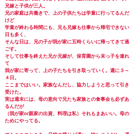
兄嫁と子供が三人。
兄の家庭は共働きで、上の子供たちは学童に行ってるんだ
けど
学童が終わる時間にも、兄も兄嫁も仕事から帰宅できない
日も多く、
そんな日は、兄の子が我が家に五時くらいに帰ってきて過
ごす。
そして仕事を終えた兄か兄嫁が、保育園から末っ子を連れ
て
我が家に寄って、上の子たちを引き取っていく。週に３～
４日。
ここまではいい。家族なんだし、協力しようと思って引き
受けた。
実は週末には、母の意向で兄たち家族との食事会も必ずあ
るんだが
（我が家or親家の出資、料理は私）それもまあいい。母の
ためにやってる。