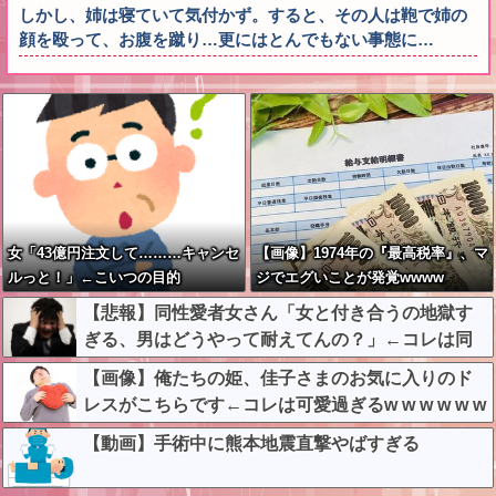
しかし、姉は寝ていて気付かず。すると、その人は鞄で姉の
顔を殴って、お腹を蹴り…更にはとんでもない事態に…
女「43億円注文して………キャンセ
【画像】1974年の『最高税率』、マ
ルっと！」←こいつの目的
ジでエグいことが発覚wwww
【悲報】同性愛者女さん「女と付き合うの地獄す
ぎる、男はどうやって耐えてんの？」←コレは同
意せざるおえないと話題に
【画像】俺たちの姫、佳子さまのお気に入りのド
レスがこちらです←コレは可愛過ぎるw w w w w w
w w
【動画】手術中に熊本地震直撃やばすぎる