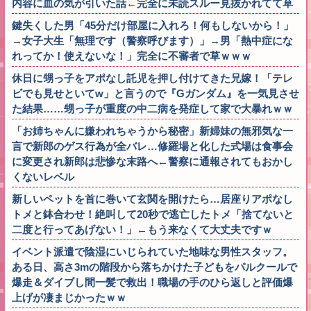
内容に血の気が引いた話←完全に未読スルー見抜かれてて草
鍵失くした男「45分だけ部屋に入れろ！何もしないから！」
→女子大生「無理です（警察呼びます）」→男「熱中症にな
れってか！使えないな！」完全に不審者で草ｗｗｗ
休日に甥っ子をアポなし託児を押し付けてきた兄嫁！「テレ
ビでも見せといてw」と言うので『Gガンダム』を一気見させ
た結果……甥っ子が重度の中二病を発症して家で大暴れｗｗ
「お姉ちゃんに嫌われちゃうから秘密」新婦妹の無邪気な一
言で新郎のゲス行為が全バレ…修羅場と化した式場は食事会
に変更され新郎は悲惨な末路へ←警察に通報されてもおかし
くないレベル
新しいペットを首に巻いて玄関を開けたら…居座りアポなし
トメと鉢合わせ！絶叫して20秒で逃亡したトメ「捨てないと
二度と行ってあげない！」←もう来なくて大丈夫ですｗ
イベント派遣で陰湿にいじられていた地味な男性スタッフ。
ある日、高さ3mの階段から落ちかけた子どもをパルクールで
爆走＆ダイブし間一髪で救出！職場の手のひら返しと評価爆
上げが凄まじかったｗｗ