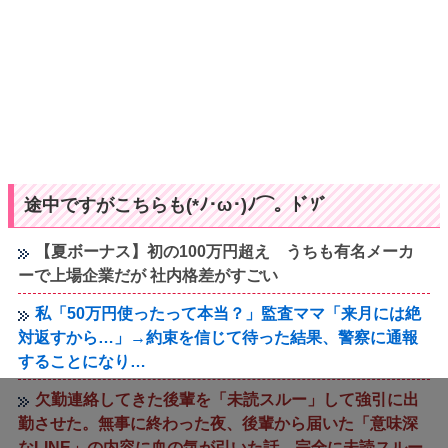
途中ですがこちらも(*ﾉ･ω･)ﾉ⌒。ﾄﾞｿﾞ
【夏ボーナス】初の100万円超え うちも有名メーカ
ーで上場企業だが 社内格差がすごい
私「50万円使ったって本当？」監査ママ「来月には絶
対返すから…」→約束を信じて待った結果、警察に通報
することになり…
欠勤連絡してきた後輩を「未読スルー」して強引に出
勤させた。無事に終わった夜、後輩から届いた「意味深
なLINE」の内容に血の気が引いた話←完全に未読スルー