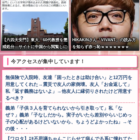
【六四天安門】東大、60代教授を懲
HIKAKINさん「VIVANT」の読み方
戒処分 サイトに中国から閲覧しに
を知らず赤っ恥ｗｗｗｗｗｗｗ
くい細工
今アクセスが集中しています！
無保険で入院時、友達「困ったときは助け合い」と12万円を
用意してくれた→震災で友人の家倒壊。友人「お金返して」
私「返す義務はないよ」→他友人に縁切りされたけど用意す
るべき？
義弟「子供３人を育てられないから引き取って」私「な
ぜ？」義弟「子なしだから。実子がいたら差別やらいじめっ
子の心配があるけどいないから、ちょうどよかったね」→そ
の後・・・
【ワロタ】ｴｾ不思議ちゃんこじらせて病んでる系に憧れてた