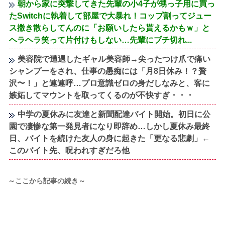
朝から家に突撃してきた先輩の小4子が甥っ子用に買っ
たSwitchに執着して部屋で大暴れ！コップ割ってジュー
ス撒き散らしてんのに「お願いしたら貰えるかもｗ」と
ヘラヘラ笑って片付けもしない…先輩にブチ切れ...
美容院で遭遇したギャル美容師→尖ったつけ爪で痛い
シャンプーをされ、仕事の愚痴には「月8日休み！？贅
沢〜！」と連連呼…プロ意識ゼロの身だしなみと、客に
嫉妬してマウントを取ってくるのが不快すぎ・・・
中学の夏休みに友達と新聞配達バイト開始。初日に公
園で凄惨な第一発見者になり即辞め…しかし夏休み最終
日、バイトを続けた友人の身に起きた「更なる悲劇」←
このバイト先、呪われすぎだろ他
～ここから記事の続き～