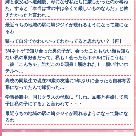
姉と叔父宅へ避難後、母になぜ私たちに厳しかったのか尋ね
た。すると「本当は世の中は辛くて厳しいものなんだ」と教
えたかったと言われ…
最近うちの地域の駅に鳩ジジイが現れるようになって嫌にな
るわ
猫って自分でかわいいってわかってると思わない？【再】
3/4ネトゲで知り合った男の子が、会ったこともない顔も知ら
ない私の事好きだって。私も！会ったらホテルに行こうね！
→彼「こんちゃ」誰だこの５頭身！騙された！→願い叶いホ
テルへ…
高校の同級生で現在28歳の友達に1年ぶりに会ったら自称毒舌
系になってたんで縁切った…
学習参観中、同じクラスの母親に『しね。旦那と再婚して息
子は私の子にする』と言われて・・・
最近うちの地域の駅に鳩ジジイが現れるようになって嫌にな
るわ