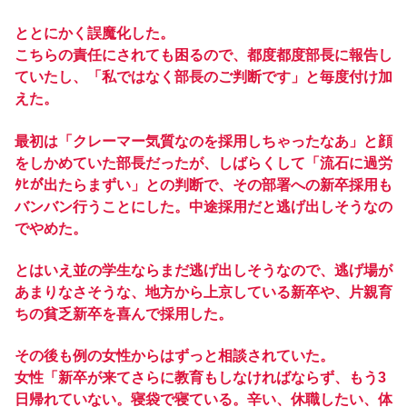
ととにかく誤魔化した。
こちらの責任にされても困るので、都度都度部長に報告し
ていたし、「私ではなく部長のご判断です」と毎度付け加
えた。
最初は「クレーマー気質なのを採用しちゃったなあ」と顔
をしかめていた部長だったが、しばらくして「流石に過労
ﾀﾋが出たらまずい」との判断で、その部署への新卒採用も
バンバン行うことにした。中途採用だと逃げ出しそうなの
でやめた。
とはいえ並の学生ならまだ逃げ出しそうなので、逃げ場が
あまりなさそうな、地方から上京している新卒や、片親育
ちの貧乏新卒を喜んで採用した。
その後も例の女性からはずっと相談されていた。
女性「新卒が来てさらに教育もしなければならず、もう3
日帰れていない。寝袋で寝ている。辛い、休職したい、体