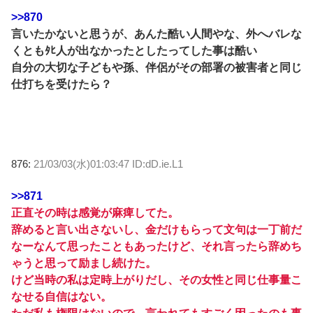
>>870
言いたかないと思うが、あんた酷い人間やな、外へバレな
くともﾀﾋ人が出なかったとしたってした事は酷い
自分の大切な子どもや孫、伴侶がその部署の被害者と同じ
仕打ちを受けたら？
876:
21/03/03(水)01:03:47 ID:dD.ie.L1
>>871
正直その時は感覚が麻痺してた。
辞めると言い出さないし、金だけもらって文句は一丁前だ
なーなんて思ったこともあったけど、それ言ったら辞めち
ゃうと思って励まし続けた。
けど当時の私は定時上がりだし、その女性と同じ仕事量こ
なせる自信はない。