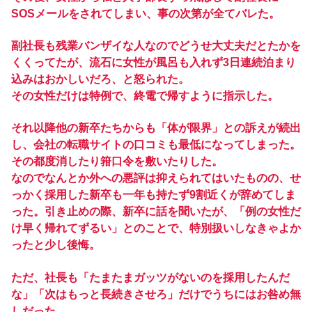
SOSメールをされてしまい、事の次第が全てバレた。
副社長も残業バンザイな人なのでどうせ大丈夫だとたかを
くくってたが、流石に女性が風呂も入れず3日連続泊まり
込みはおかしいだろ、と怒られた。
その女性だけは特例で、終電で帰すように指示した。
それ以降他の新卒たちからも「体が限界」との訴えが続出
し、会社の転職サイトの口コミも最低になってしまった。
その都度消したり箝口令を敷いたりした。
なのでなんとか外への悪評は抑えられてはいたものの、せ
っかく採用した新卒も一年も持たず9割近くが辞めてしま
った。引き止めの際、新卒に話を聞いたが、「例の女性だ
け早く帰れてずるい」とのことで、特別扱いしなきゃよか
ったと少し後悔。
ただ、社長も「たまたまガッツがないのを採用したんだ
な」「次はもっと長続きさせろ」だけでうちにはお咎め無
しだった。