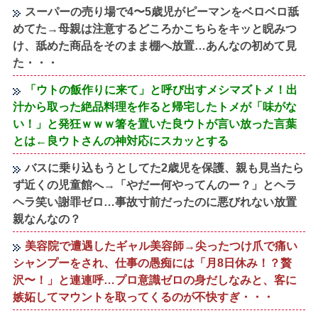
スーパーの売り場で4〜5歳児がピーマンをベロベロ舐
めてた→母親は注意するどころかこちらをキッと睨みつ
け、舐めた商品をそのまま棚へ放置…あんなの初めて見
た・・・
「ウトの飯作りに来て」と呼び出すメシマズトメ！出
汁から取った絶品料理を作ると帰宅したトメが「味がな
い！」と発狂ｗｗｗ箸を置いた良ウトが言い放った言葉
とは←良ウトさんの神対応にスカッとする
バスに乗り込もうとしてた2歳児を保護、親も見当たら
ず近くの児童館へ→「やだー何やってんのー？」とヘラ
ヘラ笑い謝罪ゼロ…事故寸前だったのに悪びれない放置
親なんなの？
美容院で遭遇したギャル美容師→尖ったつけ爪で痛い
シャンプーをされ、仕事の愚痴には「月8日休み！？贅
沢〜！」と連連呼…プロ意識ゼロの身だしなみと、客に
嫉妬してマウントを取ってくるのが不快すぎ・・・