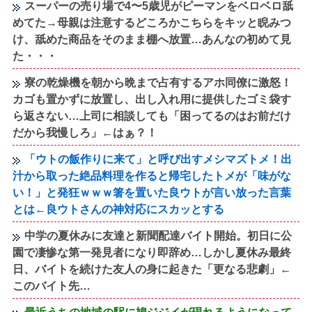
スーパーの売り場で4〜5歳児がピーマンをベロベロ舐
めてた→母親は注意するどころかこちらをキッと睨みつ
け、舐めた商品をそのまま棚へ放置…あんなの初めて見
た・・・
寮の乾燥機を朝から晩まで占有するアホ同僚に激怒！
カゴも置かずに放置し、出し入れ用に提供したゴミ袋す
ら返さない…上司に相談しても「困ってるのはお前だけ
だから我慢しろ」←はぁ？！
「ウトの飯作りに来て」と呼び出すメシマズトメ！出
汁から取った絶品料理を作ると帰宅したトメが「味がな
い！」と発狂ｗｗｗ箸を置いた良ウトが言い放った言葉
とは←良ウトさんの神対応にスカッとする
中学の夏休みに友達と新聞配達バイト開始。初日に公
園で凄惨な第一発見者になり即辞め…しかし夏休み最終
日、バイトを続けた友人の身に起きた「更なる悲劇」←
このバイト先…