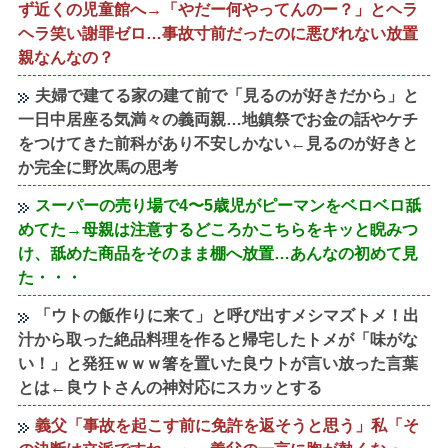
ず近くの児童館へ→「やだー何やってんのー？」とヘラ
ヘラ笑い謝罪ゼロ…事故寸前だったのに悪びれない放置
親なんなの？
夫婦で建てる家の建て前で「見るのが好きだから」と
一日中居座る気満々の義両親…地鎮祭でお金の話やケチ
をつけてきた前科があり不安しかない←見るのが好きと
か完全に野次馬の思考
スーパーの売り場で4〜5歳児がピーマンをベロベロ舐
めてた→母親は注意するどころかこちらをキッと睨みつ
け、舐めた商品をそのまま棚へ放置…あんなの初めて見
た・・・
「ウトの飯作りに来て」と呼び出すメシマズトメ！出
汁から取った絶品料理を作ると帰宅したトメが「味がな
い！」と発狂ｗｗｗ箸を置いた良ウトが言い放った言葉
とは←良ウトさんの神対応にスカッとする
義父「事故を起こす前に免許を返そうと思う」私「そ