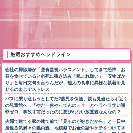
厳選おすすめヘッドライン
会社の掃除婦が「昼食監視ハラスメント」してきて恐怖…お
昼を食べていると必死に覗き込み「私これ嫌い」「安物ばか
り」と毎日文句を言うんだが、他人の食事に異様な執着を見
せるのまじでストレス
バスに乗り込もうとしてた2歳児を保護、親も見当たらず近く
の児童館へ→「やだー何やってんのー？」とヘラヘラ笑い謝
罪ゼロ…事故寸前だったのに悪びれない放置親なんなの？
夫婦で建てる家の建て前で「見るのが好きだから」と一日中
居座る気満々の義両親…地鎮祭でお金の話やケチをつけてき