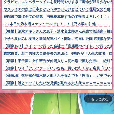
クラピカ、エンペラータイムを長時間やりすぎて寿命が残り少ない他
ウクライナの次は日本とかいうやついるけどどういう理屈なの？他
衆院選でほぼ全ての野党「消費税減税するので投票よろしく！！」→
8/6 本日の乃木活スケジュールです！！！【乃木坂46】他
【衝撃】清水アキラさんの息子・清水良太郎さん死去で落語家・柳家
中学の夏休みに友達と新聞配達バイト開始。初日に公園で凄惨な第一
【画像あり】タイミーで行った会社に「直雇用のバイト」で行った結
株式投資、若年男性の自信喪失の原因に 6割超が「人生の敗者」自
【朗報】甲子園に女性審判が仲間入り→初出場で流した涙に「絶対失
【画像】ワイ「アルファードいいなあ。買いに行くか」店員「ほいっ
【修羅場】落語家が清水良太郎さんを恨んでる『理由』、ガチでヤバ
【画像】誰とエッチしたいか見解が別れる六人衆ｗｗｗｗｗｗｗｗｗ
もっと読む
arrow_forward_ios