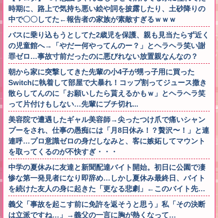
時期に、路上で気持ち悪い絵や詞を披露したり、土砂降りの
中で〇〇してた←報告者の家族が素敵すぎるｗｗｗ
バスに乗り込もうとしてた2歳児を保護、親も見当たらず近く
の児童館へ→「やだー何やってんのー？」とヘラヘラ笑い謝
罪ゼロ…事故寸前だったのに悪びれない放置親なんなの？
朝から家に突撃してきた先輩の小4子が甥っ子用に買った
Switchに執着して部屋で大暴れ！コップ割ってジュース撒き
散らしてんのに「お願いしたら貰えるかもｗ」とヘラヘラ笑
って片付けもしない…先輩にブチ切れ...
美容院で遭遇したギャル美容師→尖ったつけ爪で痛いシャン
プーをされ、仕事の愚痴には「月8日休み！？贅沢〜！」と連
連呼…プロ意識ゼロの身だしなみと、客に嫉妬してマウント
を取ってくるのが不快すぎ・・・
中学の夏休みに友達と新聞配達バイト開始。初日に公園で凄
惨な第一発見者になり即辞め…しかし夏休み最終日、バイト
を続けた友人の身に起きた「更なる悲劇」←このバイト先…
義父「事故を起こす前に免許を返そうと思う」私「その決断
は立派ですね…」→義父の一言に胸が熱くなって…