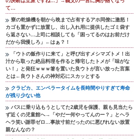
の決断は立派ですね…」→義父の一言に胸が熱くなっ
て…
寮の乾燥機を朝から晩まで占有するアホ同僚に激怒！
カゴも置かずに放置し、出し入れ用に提供したゴミ袋す
ら返さない…上司に相談しても「困ってるのはお前だけ
だから我慢しろ」←はぁ？！
「ウトの飯作りに来て」と呼び出すメシマズトメ！出
汁から取った絶品料理を作ると帰宅したトメが「味がな
い！」と発狂ｗｗｗ箸を置いた良ウトが言い放った言葉
とは←良ウトさんの神対応にスカッとする
クラピカ、エンペラータイムを長時間やりすぎて寿命
が残り少ない他
バスに乗り込もうとしてた2歳児を保護、親も見当たら
ず近くの児童館へ→「やだー何やってんのー？」とヘラ
ヘラ笑い謝罪ゼロ…事故寸前だったのに悪びれない放置
親なんなの？