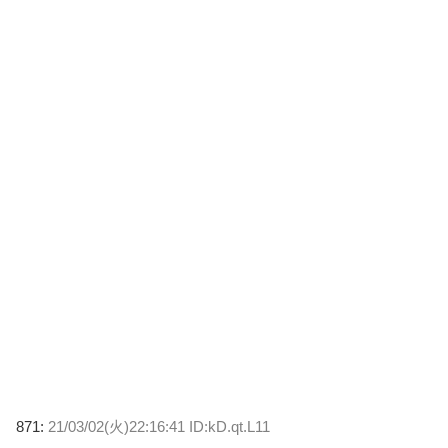
871:
21/03/02(火)22:16:41 ID:kD.qt.L11