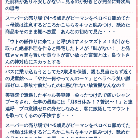
た前科があり不安しかない←見るのが好きとか完全に野次馬
の思考
スーパーの売り場で4〜5歳児がピーマンをベロベロ舐めてた
→母親は注意するどころかこちらをキッと睨みつけ、舐めた
商品をそのまま棚へ放置…あんなの初めて見た・・・
「ウトの飯作りに来て」と呼び出すメシマズトメ！出汁から
取った絶品料理を作ると帰宅したトメが「味がない！」と発
狂ｗｗｗ箸を置いた良ウトが言い放った言葉とは←良ウトさ
んの神対応にスカッとする
バスに乗り込もうとしてた2歳児を保護、親も見当たらず近く
の児童館へ→「やだー何やってんのー？」とヘラヘラ笑い謝
罪ゼロ…事故寸前だったのに悪びれない放置親なんなの？
美容院で遭遇したギャル美容師→尖ったつけ爪で痛いシャン
プーをされ、仕事の愚痴には「月8日休み！？贅沢〜！」と連
連呼…プロ意識ゼロの身だしなみと、客に嫉妬してマウント
を取ってくるのが不快すぎ・・・
スーパーの売り場で4〜5歳児がピーマンをベロベロ舐めてた
→母親は注意するどころかこちらをキッと睨みつけ、舐めた