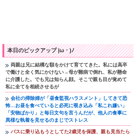
本日のピックアップ |ω・)ﾉ
両親は兄に結構な額をかけて育ててきた。私には高卒
で働けと全く気にかけない→母が難病で倒れ、私が懸命
に介護した。でも兄は知らん顔。そこで親も目が覚めて
私に全てを相続させるが
会社の掃除婦が「昼食監視ハラスメント」してきて恐
怖…お昼を食べていると必死に覗き込み「私これ嫌い」
「安物ばかり」と毎日文句を言うんだが、他人の食事に
異様な執着を見せるのまじでストレス
バスに乗り込もうとしてた2歳児を保護、親も見当たら