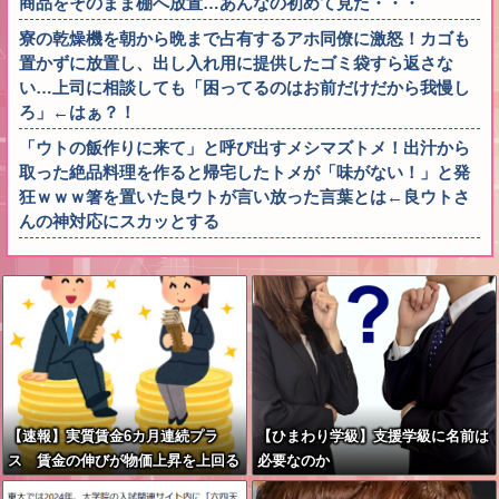
商品をそのまま棚へ放置…あんなの初めて見た・・・
寮の乾燥機を朝から晩まで占有するアホ同僚に激怒！カゴも
置かずに放置し、出し入れ用に提供したゴミ袋すら返さな
い…上司に相談しても「困ってるのはお前だけだから我慢し
ろ」←はぁ？！
「ウトの飯作りに来て」と呼び出すメシマズトメ！出汁から
取った絶品料理を作ると帰宅したトメが「味がない！」と発
狂ｗｗｗ箸を置いた良ウトが言い放った言葉とは←良ウトさ
んの神対応にスカッとする
【速報】実質賃金6カ月連続プラ
【ひまわり学級】支援学級に名前は
ス 賃金の伸びが物価上昇を上回る
必要なのか