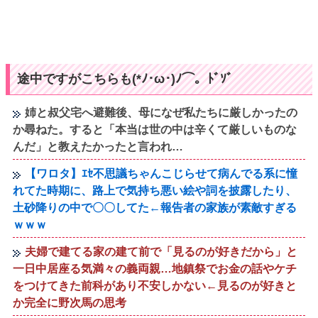
途中ですがこちらも(*ﾉ･ω･)ﾉ⌒。ﾄﾞｿﾞ
姉と叔父宅へ避難後、母になぜ私たちに厳しかったの
か尋ねた。すると「本当は世の中は辛くて厳しいものな
んだ」と教えたかったと言われ…
【ワロタ】ｴｾ不思議ちゃんこじらせて病んでる系に憧
れてた時期に、路上で気持ち悪い絵や詞を披露したり、
土砂降りの中で〇〇してた←報告者の家族が素敵すぎる
ｗｗｗ
夫婦で建てる家の建て前で「見るのが好きだから」と
一日中居座る気満々の義両親…地鎮祭でお金の話やケチ
をつけてきた前科があり不安しかない←見るのが好きと
か完全に野次馬の思考