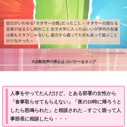
Powered by 
GliaStudios
※自動音声の停止は↑のバナーをタップ
M
u
t
e
人事をやってたんだけど、とある部署の女性から
「食事取らせてもらえない」「夜の10時に帰ろうと
したら怒鳴られた」と相談された→すごく困って人
事部長に相談したら・・・