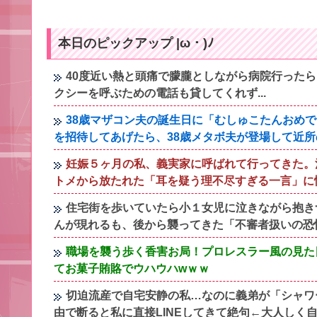
本日のピックアップ |ω・)ﾉ
40度近い熱と頭痛で朦朧としながら病院行った
クシーを呼ぶための電話も貸してくれず...
38歳マザコン夫の誕生日に「むしゅこたんおめ
を招待してあげたら、38歳メタボ夫が登場して近
妊娠５ヶ月の私、義実家に呼ばれて行ってきた。
トメから放たれた「耳を疑う理不尽すぎる一言」に
住宅街を歩いていたら小１女児に泣きながら抱き
んが現れるも、後から襲ってきた「不審者扱いの恐
職場を襲う歩く香害お局！プロレスラー風の見た
てお菓子賄賂でウハウハwｗｗ
切迫流産で自宅安静の私…なのに義弟が「シャワ
由で断ると私に直接LINEしてきて絶句←大人しく