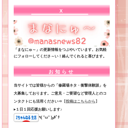
X
「まなにゅ～」の更新情報をつぶやいています。お気軽
にフォローしてくださ～い！絡んでくれると喜びます。
お知らせ
当サイトでは皆様からの「修羅場ネタ・衝撃体験談」を
大募集しております。ご意見・ご要望など管理人とのコ
ンタクトにも活用ください⇒
【
投稿はこちらから
】
▸１日１回応援お願いします♪
٩( ''ω'' )وﾎﾟﾁ