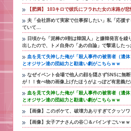
【肥満】 103キロで彼氏にフラれた女の末路が
夫「会社辞めて実家で仕事探したい」私「応援す
ていて…
日頃から「泥棒の9割は韓国人」と嫌韓発言を繰
出したので、トメ自身の「あの自論」で撃退したっ
血を見て失神した俺が「殺人事件の被害者（遺体
とオジサン達の団結力と勘違い劇がこちらｗｗ
なぜイベント会場で他人の顔を隠さずSNSに無
が！！食べ物の画像上げたほうがよっぽど有意義だ
血を見て失神した俺が「殺人事件の被害者（遺体
とオジサン達の団結力と勘違い劇がこちらｗｗ
【画像】このボケて、破壊力ありすぎてクッソワ
【画像】女子アナさんの谷〇＆バインすごいｗｗ