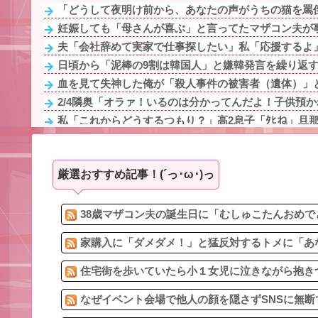
「どうして夜明け前から、あなたの声がうちの猫を罵倒
妊娠しても「母さんが喜ぶ」と言ってたマザコン夫が事
夫「会社辞めて実家で仕事探したい」私「応援するよ」
日頃から「泥棒の9割は韓国人」と嫌韓発言を繰り返すト
血を見て失神した俺が「殺人事件の被害者（遺体）」と
2/4隣奥「オラァ！いるのは分かってんだよ！子供預かれ！(ﾄ
私「これからどうするつもり？」高2息子「ﾀﾋね」旦那
母の部屋から誰かいるような音がする
新幹線で。車掌「グリーン車からご退出ください」乗客
厳選おすすめ記事！(´っ･ω･)っ
未だに夫が奨学金を背負ってるんだけど、義両親が旅行
【報告者がキチ】帰宅すると嫁が息子（5ケ月）の風呂あ
休んだ翌日、先輩パートに申し送りあるかと確認したら
38歳マザコン夫の誕生日に「むしゅこたんおめで
家購入に「ダメダメ！」と猛反対するトメに「あな
住宅街を歩いていたら小１女児に泣きながら抱きつ
なぜイベント会場で他人の顔を隠さずSNSに無断