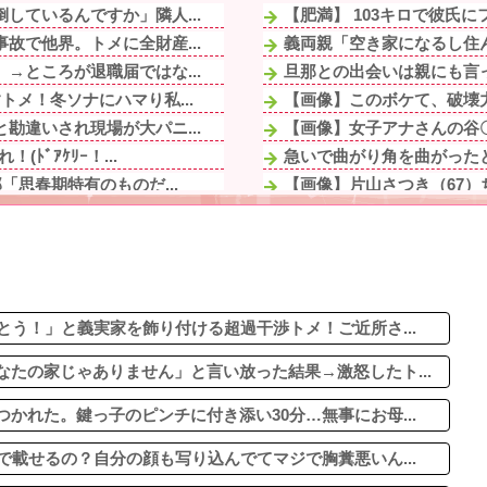
しているんですか」隣人...
【肥満】 103キロで彼氏
故で他界。トメに全財産...
義両親「空き家になるし住ん
→ところが退職届ではな...
旦那との出会いは親にも言
メ！冬ソナにハマり私...
【画像】このボケて、破壊
勘違いされ現場が大パニ...
【画像】女子アナさんの谷
ﾞｱｹﾘｰ！...
急いで曲がり角を曲がったと
「思春期特有のものだ...
【画像】片山さつき（67）
石材店事務の面接行ってきた
「…」→注意されても動...
【画像】令和最新版のあのち
や趣味に勤しんでるのを...
ジャグラーやってる奴って
がりをパン1で世話し...
血を見て失神した俺が「殺人
いきなりキレられた。こ...
とう！」と義実家を飾り付ける超過干渉トメ！ご近所さ...
たの家じゃありません」と言い放った結果→激怒したト...
かれた。鍵っ子のピンチに付き添い30分…無事にお母...
で載せるの？自分の顔も写り込んでてマジで胸糞悪いん...