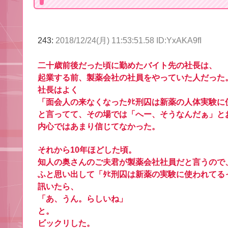
243:
2018/12/24(月) 11:53:51.58 ID:YxAKA9fI
二十歳前後だった頃に勤めたバイト先の社長は、
起業する前、製薬会社の社員をやっていた人だった
社長はよく
「面会人の来なくなったﾀﾋ刑囚は新薬の人体実験に
と言ってて、その場では「へー、そうなんだぁ」と
内心ではあまり信じてなかった。
それから10年ほどした頃。
知人の奥さんのご夫君が製薬会社社員だと言うので
ふと思い出して「ﾀﾋ刑囚は新薬の実験に使われてる
訊いたら、
「あ、うん。らしいね」
と。
ビックリした。