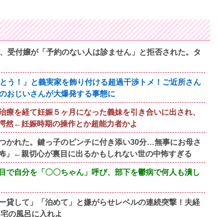
ら、受付嬢が「予約のない人は診ません」と拒否された。タ
でとう！」と義実家を飾り付ける超過干渉トメ！ご近所さん
所のおじいさんが大爆発する事態に
治療を経て妊娠５ヶ月になった義妹を引き合いに出され、
愕然←妊娠時期の操作とか超能力者かよ
つかれた。鍵っ子のピンチに付き添い30分…無事にお母さ
怖」←親切心が裏目に出るかもしれない世の中怖すぎる
目で自分を「〇〇ちゃん」呼び、部下を鬱病で何人も潰し
ー貸して」「泊めて」と嫌がらせレベルの連続突撃！夫経
自宅の風呂に入れよ