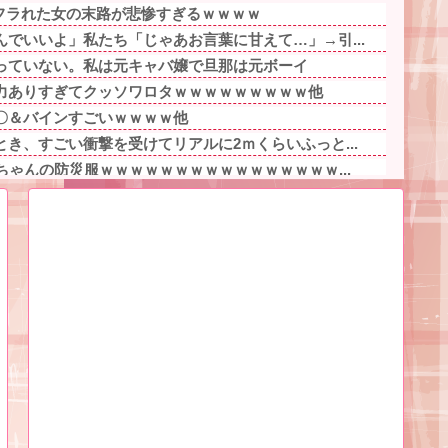
にフラれた女の末路が悲惨すぎるｗｗｗｗ
でいいよ」私たち「じゃあお言葉に甘えて…」→引...
っていない。私は元キャバ嬢で旦那は元ボーイ
力ありすぎてクッソワロタｗｗｗｗｗｗｗｗｗ他
〇＆バインすごいｗｗｗｗ他
き、すごい衝撃を受けてリアルに2ｍくらいふっと...
ちゃんの防災服ｗｗｗｗｗｗｗｗｗｗｗｗｗｗｗｗ...
が、募集内容と仕事内容が全然違った。接客と清掃...
ゃん、可愛過ぎてワイらにブッ刺さりまくりw w...
ヤバいの多すぎじゃね？？？他
事件の被害者（遺体）」と勘違いされ現場が大パニ...