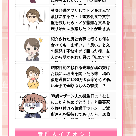
に持ち出したので、トメ自身の
「あの自論」で撃退したったｗｗ
献身介護のフリしてトメをオムツ
←矛盾だらけのトメにブーメラン
漬けにするウト！家族会食で文字
刺さりまくり
盤を渡したらトメが悲痛な文章を
綴り始め…激怒したウトが吐き捨
てた最悪の真実とは←世間の目し
紹介された男と食事に行くも何を
か気にしてない最低旦那だった
食べても「まずい」「臭い」と文
句連発！不快すぎて断った後、友
人から明かされた男の「狂気すぎ
る勘違いシナリオ」に絶句ｗｗ←
結婚目前の頼れる先輩が魂の抜け
手料理食べたいなら素直に言え
た顔に…理由を聞いたら未上場の
仮想通貨に1000万＆両家からの祝
い金まで全額ぶち込み撃沈！？←
頼れる先輩の要素どこ行ったんだ
38歳マザコン夫の誕生日に「むし
よ
ゅこたんおめでとう！」と義実家
を飾り付ける超過干渉トメ！ご近
所さんを招待してあげたら、38歳
メタボ夫が登場して近所のおじい
さんが大爆発する事態に
管理人イチオシ！