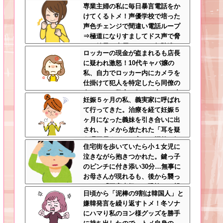
専業主婦の私に毎日暴言電話をか
完全に野次馬の思考
けてくるトメ！声優学校で培った
声色チェンジで間違い電話ループ
⇒極道になりすましてドス声で脅
した結果←声優スキルの無駄遣い
ロッカーの現金が盗まれるも店長
が最高すぎるｗｗｗ
に疑われ激怒！10代キャバ嬢の
私、自力でロッカー内にカメラを
仕掛けて犯人を特定したら同僚の
女だった…警察へ行くと言って止
妊娠５ヶ月の私、義実家に呼ばれ
められ、加害者に泣かれながら大
て行ってきた。治療を経て妊娠５
揉めして・・・
ヶ月になった義妹を引き合いに出
され、トメから放たれた「耳を疑
う理不尽すぎる一言」に愕然←妊
住宅街を歩いていたら小１女児に
娠時期の操作とか超能力者かよ
泣きながら抱きつかれた。鍵っ子
のピンチに付き添い30分…無事に
お母さんが現れるも、後から襲っ
てきた「不審者扱いの恐怖」←親
日頃から「泥棒の9割は韓国人」と
切心が裏目に出るかもしれない世
嫌韓発言を繰り返すトメ！冬ソナ
の中怖すぎる
にハマり私のヨン様グッズを勝手