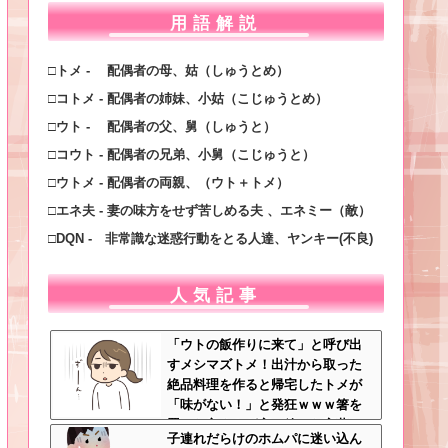
用語解説
□トメ - 配偶者の母、姑（しゅうとめ）
□コトメ - 配偶者の姉妹、小姑（こじゅうとめ）
□ウト - 配偶者の父、舅（しゅうと）
□コウト - 配偶者の兄弟、小舅（こじゅうと）
□ウトメ - 配偶者の両親、（ウト＋トメ）
□エネ夫 - 妻の味方をせず苦しめる夫 、エネミー（敵）
□DQN - 非常識な迷惑行動をとる人達、ヤンキー(不良)
人気記事
「ウトの飯作りに来て」と呼び出
すメシマズトメ！出汁から取った
絶品料理を作ると帰宅したトメが
「味がない！」と発狂ｗｗｗ箸を
置いた良ウトが言い放った言葉と
子連れだらけのホムパに迷い込ん
は←良ウトさんの神対応にスカッ