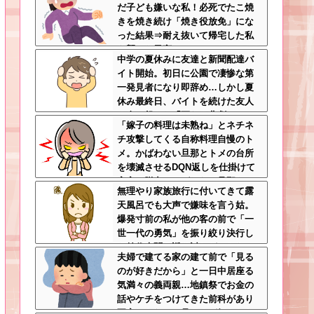
だ子ども嫌いな私！必死でたこ焼
とする
きを焼き続け「焼き役放免」にな
った結果⇒耐え抜いて帰宅した私
を襲った異変ｗｗｗ←ストレスで3
中学の夏休みに友達と新聞配達バ
7.5度の熱が出るのは凄まじい
イト開始。初日に公園で凄惨な第
一発見者になり即辞め…しかし夏
休み最終日、バイトを続けた友人
の身に起きた「更なる悲劇」←こ
「嫁子の料理は未熟ね」とネチネ
のバイト先、呪われすぎだろ
チ攻撃してくる自称料理自慢のト
メ。かばわない旦那とトメの台所
を壊滅させるDQN返しを仕掛けて
実家に脱出←かばわない旦那も一
無理やり家族旅行に付いてきて露
緒に痛い目見ろ
天風呂でも大声で嫌味を言う姑。
爆発寸前の私が他の客の前で「一
世一代の勇気」を振り絞り決行し
た前代未聞の返り討ちがこちら←
夫婦で建てる家の建て前で「見る
身体を張った捨て身の反撃すぎる
のが好きだから」と一日中居座る
気満々の義両親…地鎮祭でお金の
話やケチをつけてきた前科があり
不安しかない←見るのが好きとか