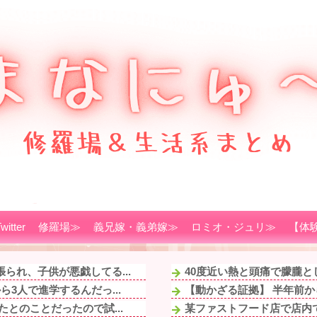
witter
修羅場≫
義兄嫁・義弟嫁≫
ロミオ・ジュリ≫
【体
られ、子供が悪戯してる...
40度近い熱と頭痛で朦朧と
3人で進学するんだっ...
【動かざる証拠】 半年前か
とのことだったので試...
某ファストフード店で店内で