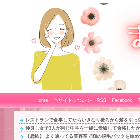
Home
当サイトについて
RSS
Facebook
T
レストランで食事してたらいきなり後ろから髪を引っ張
仲良し女子3人が同じ中学を一緒に受験して合格したから
【恐怖】 よく通ってる美容室で顔の脱毛パックを始めた