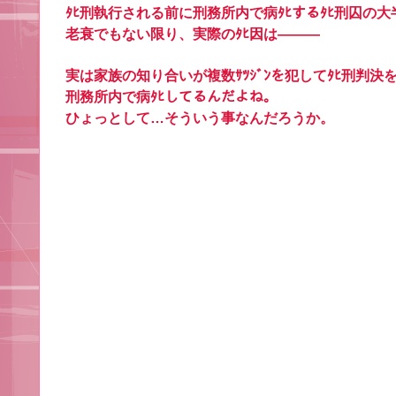
ﾀﾋ刑執行される前に刑務所内で病ﾀﾋするﾀﾋ刑囚の
老衰でもない限り、実際のﾀﾋ因は―――
実は家族の知り合いが複数ｻﾂｼﾞﾝを犯してﾀﾋ刑判決
刑務所内で病ﾀﾋしてるんだよね。
ひょっとして…そういう事なんだろうか。