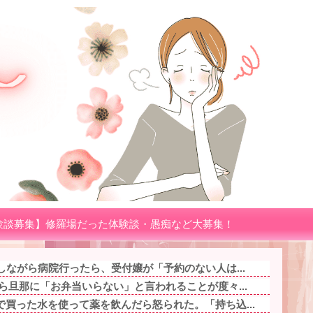
験談募集】修羅場だった体験談・愚痴など大募集！
しながら病院行ったら、受付嬢が「予約のない人は...
ら旦那に「お弁当いらない」と言われることが度々...
買った水を使って薬を飲んだら怒られた。「持ち込...