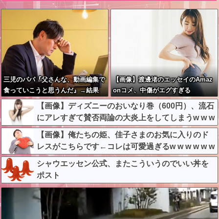
三児のパパ『父さんな、動画編集で
【画像】渡邊渚のエッセイのAmaz
食っていこうと思うんだ』→結果
onコメ、中傷がエグすぎる
【画像】ディズニーのおいなり巻（600円）、流石
にアレすぎて賛否両論の大炎上をしてしまうw w w
w w w w
【画像】俺たちの姫、佳子さまのお気に入りのド
レスがこちらです←コレは可愛過ぎるw w w w w w
w w
シャウエッセン公式、またこういうのでいい丼を
ポスト