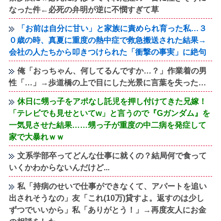
なった件←必死の弁明が逆に不憫すぎて草
「お前は自分に甘い」と家族に責められ育った私…３
０歳の時、真夏に重度の熱中症で救急搬送された結果→
会社の人たちから叩きつけられた「衝撃の事実」に絶句
俺「おっちゃん、何してるんですか…？」作業着の男
性「…」→歩道橋の上で目にした光景に言葉を失った…
休日に甥っ子をアポなし託児を押し付けてきた兄嫁！
「テレビでも見せといてw」と言うので『Gガンダム』を
一気見させた結果……甥っ子が重度の中二病を発症して
家で大暴れｗｗ
文系学部卒ってどんな仕事に就くの？結局何で食って
いくかわからないんだけど...
私「持病のせいで仕事ができなくて、アパートを追い
出されそうなの」友「これ(10万)貸すよ。返すのは少し
ずつでいいから」私「ありがとう！」→再度友人にお金