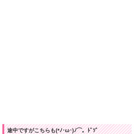
途中ですがこちらも(*ﾉ･ω･)ﾉ⌒。ﾄﾞｿﾞ