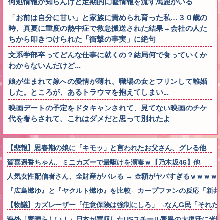
何処情報か知らんけど定期的に嘘情報を流す馬鹿がいる
「お前は自分に甘い」と家族に責められ育った私…３０歳の
時、真夏に重度の熱中症で救急搬送された結果→会社の人た
ちから叩きつけられた「衝撃の事実」に絶句
文系学部卒ってどんな仕事に就くの？結局何で食っていくか
わからないんだけど...
娘が生まれて嫁への愛情が薄れ、職場の女とフリンして離婚
した。ところが、あるトラウマを抱えてしまい...
映画デートの予定をドタキャンされて、見てない映画のチケ
代を奢らされて、これはダメだと思って別れたよ
【悲報】思春期の娘に「キモッ」と言われたお父さん、グレる他
賀喜遥香ちゃん、ミニカズーで最駆けを演奏ｗ【乃木坂46】他
人気女性配信者さん、全財産がバレる → 金額がヤバすぎるｗｗｗｗ
『広島燃ゆ』と『ヤクルト燃ゆ』を比較←カープファンの反応「新井
【物議】カズレーザー「任意保険は強制にしろ」→なんG民「それた
海外「素晴らしい！」日本が買収したUSスチール驚異の大復活に米