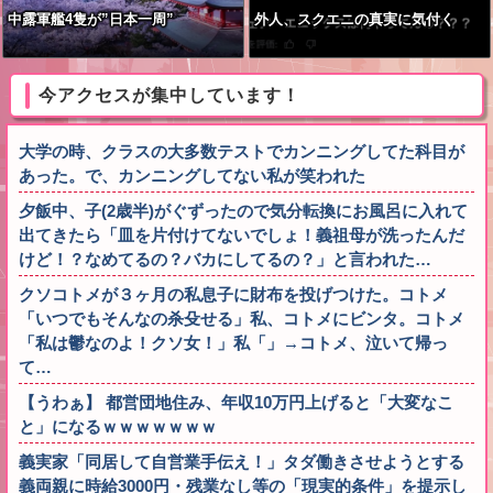
中露軍艦4隻が”日本一周”
外人、スクエニの真実に気付く
今アクセスが集中しています！
大学の時、クラスの大多数テストでカンニングしてた科目が
あった。で、カンニングしてない私が笑われた
夕飯中、子(2歳半)がぐずったので気分転換にお風呂に入れて
出てきたら「皿を片付けてないでしょ！義祖母が洗ったんだ
けど！？なめてるの？バカにしてるの？」と言われた…
クソコトメが３ヶ月の私息子に財布を投げつけた。コトメ
「いつでもそんなの杀殳せる」私、コトメにビンタ。コトメ
「私は鬱なのよ！クソ女！」私「」→コトメ、泣いて帰っ
て…
【うわぁ】 都営団地住み、年収10万円上げると「大変なこ
と」になるｗｗｗｗｗｗｗ
義実家「同居して自営業手伝え！」タダ働きさせようとする
義両親に時給3000円・残業なし等の「現実的条件」を提示し