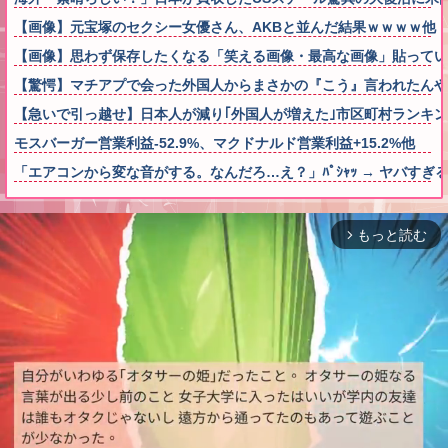
【画像】元宝塚のセクシー女優さん、AKBと並んだ結果ｗｗｗｗ他
【画像】思わず保存したくなる「笑える画像・最高な画像」貼ってい
【驚愕】マチアプで会った外国人からまさかの『こう』言われたん
【急いで引っ越せ】日本人が減り｢外国人が増えた｣市区町村ランキング
モスバーガー営業利益-52.9%、マクドナルド営業利益+15.2%他
「エアコンから変な音がする。なんだろ…え？」ﾊﾟｼｬｯ → ヤバす
もっと読む
arrow_forward_ios