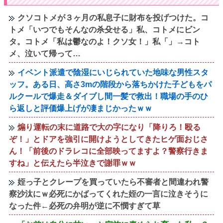
クソコトメが３ヶ月の私息子に財布を投げつけた。コ
トメ「いつでもそんなの杀殳せる」私、コトメにビン
タ。コトメ「私は鬱なのよ！クソ女！」私「」→コト
メ、泣いて帰って…
イベント派遣で陰湿にいじられていた地味な男性スタ
ッフ。ある日、高さ3mの階段から落ちかけた子どもをパ
ルクールで爆走＆ダイブし間一髪で救出！職場の手のひ
ら返しと評価爆上げが凄まじかったｗｗ
煽り運転の末に道路で大の字になり「降りろ！殴る
ぞ！」とドアを強引に開けようとしてきたヒゲ面おじさ
ん！「前後のドラレコに全部映ってますよ？警察行きま
すね」と伝えたら半泣きで謝罪ｗｗ
姪っ子とクレープを買っていたら不審者と間違われ警
察沙汰にｗ必死にかばってくれた姪の一言に泣きそうに
なった件←必死の弁明が逆に不憫すぎて草