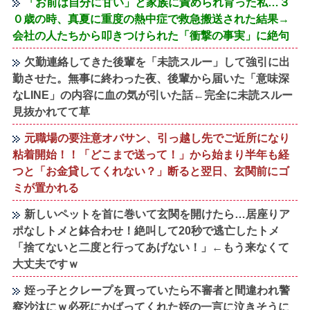
「お前は自分に甘い」と家族に責められ育った私…３
０歳の時、真夏に重度の熱中症で救急搬送された結果→
会社の人たちから叩きつけられた「衝撃の事実」に絶句
欠勤連絡してきた後輩を「未読スルー」して強引に出
勤させた。無事に終わった夜、後輩から届いた「意味深
なLINE」の内容に血の気が引いた話←完全に未読スルー
見抜かれてて草
元職場の要注意オバサン、引っ越し先でご近所になり
粘着開始！！「どこまで送って！」から始まり半年も経
つと「お金貸してくれない？」断ると翌日、玄関前にゴ
ミが置かれる
新しいペットを首に巻いて玄関を開けたら…居座りア
ポなしトメと鉢合わせ！絶叫して20秒で逃亡したトメ
「捨てないと二度と行ってあげない！」←もう来なくて
大丈夫ですｗ
姪っ子とクレープを買っていたら不審者と間違われ警
察沙汰にｗ必死にかばってくれた姪の一言に泣きそうに