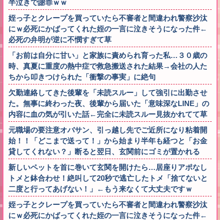
半泣きで謝罪ｗｗ
姪っ子とクレープを買っていたら不審者と間違われ警察沙汰
にｗ必死にかばってくれた姪の一言に泣きそうになった件←
必死の弁明が逆に不憫すぎて草
「お前は自分に甘い」と家族に責められ育った私…３０歳の
時、真夏に重度の熱中症で救急搬送された結果→会社の人た
ちから叩きつけられた「衝撃の事実」に絶句
欠勤連絡してきた後輩を「未読スルー」して強引に出勤させ
た。無事に終わった夜、後輩から届いた「意味深なLINE」の
内容に血の気が引いた話←完全に未読スルー見抜かれてて草
元職場の要注意オバサン、引っ越し先でご近所になり粘着開
始！！「どこまで送って！」から始まり半年も経つと「お金
貸してくれない？」断ると翌日、玄関前にゴミが置かれる
新しいペットを首に巻いて玄関を開けたら…居座りアポなし
トメと鉢合わせ！絶叫して20秒で逃亡したトメ「捨てないと
二度と行ってあげない！」←もう来なくて大丈夫ですｗ
姪っ子とクレープを買っていたら不審者と間違われ警察沙汰
にｗ必死にかばってくれた姪の一言に泣きそうになった件←