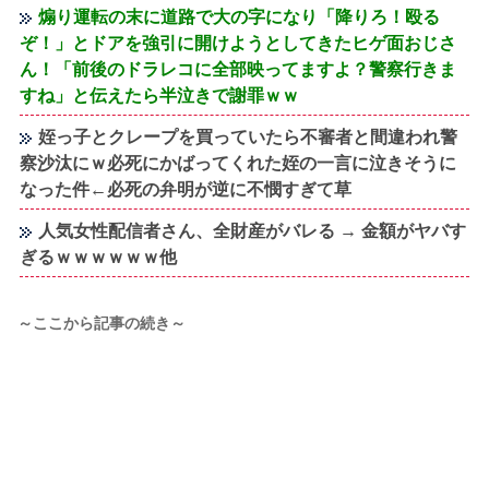
煽り運転の末に道路で大の字になり「降りろ！殴る
ぞ！」とドアを強引に開けようとしてきたヒゲ面おじさ
ん！「前後のドラレコに全部映ってますよ？警察行きま
すね」と伝えたら半泣きで謝罪ｗｗ
姪っ子とクレープを買っていたら不審者と間違われ警
察沙汰にｗ必死にかばってくれた姪の一言に泣きそうに
なった件←必死の弁明が逆に不憫すぎて草
人気女性配信者さん、全財産がバレる → 金額がヤバす
ぎるｗｗｗｗｗｗ他
～ここから記事の続き～