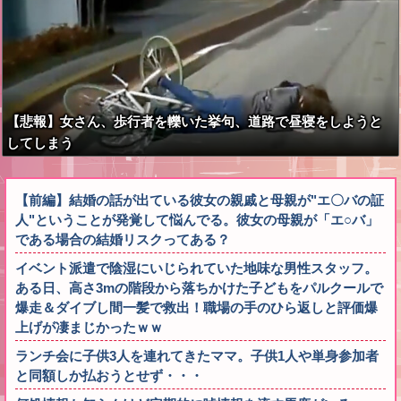
【悲報】女さん、歩行者を轢いた挙句、道路で昼寝をしようと
してしまう
【前編】結婚の話が出ている彼女の親戚と母親が"エ〇バの証
人"ということが発覚して悩んでる。彼女の母親が「エ○バ」
である場合の結婚リスクってある？
イベント派遣で陰湿にいじられていた地味な男性スタッフ。
ある日、高さ3mの階段から落ちかけた子どもをパルクールで
爆走＆ダイブし間一髪で救出！職場の手のひら返しと評価爆
上げが凄まじかったｗｗ
ランチ会に子供3人を連れてきたママ。子供1人や単身参加者
と同額しか払おうとせず・・・