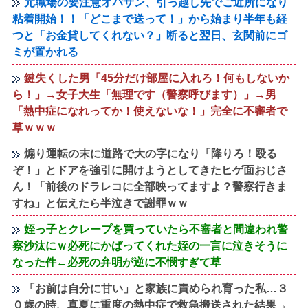
元職場の要注意オバサン、引っ越し先でご近所になり
粘着開始！！「どこまで送って！」から始まり半年も経
つと「お金貸してくれない？」断ると翌日、玄関前にゴ
ミが置かれる
鍵失くした男「45分だけ部屋に入れろ！何もしないか
ら！」→女子大生「無理です（警察呼びます）」→男
「熱中症になれってか！使えないな！」完全に不審者で
草ｗｗｗ
煽り運転の末に道路で大の字になり「降りろ！殴る
ぞ！」とドアを強引に開けようとしてきたヒゲ面おじさ
ん！「前後のドラレコに全部映ってますよ？警察行きま
すね」と伝えたら半泣きで謝罪ｗｗ
姪っ子とクレープを買っていたら不審者と間違われ警
察沙汰にｗ必死にかばってくれた姪の一言に泣きそうに
なった件←必死の弁明が逆に不憫すぎて草
「お前は自分に甘い」と家族に責められ育った私…３
０歳の時、真夏に重度の熱中症で救急搬送された結果→