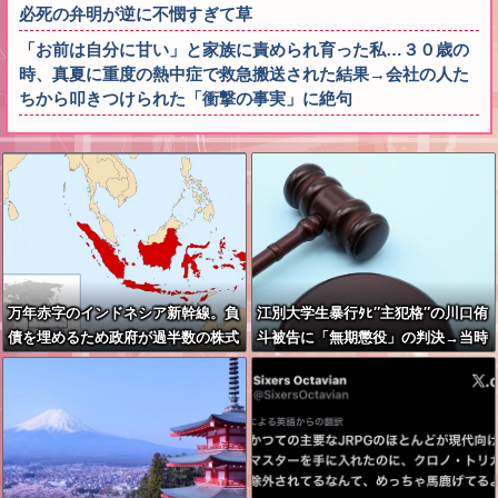
必死の弁明が逆に不憫すぎて草
「お前は自分に甘い」と家族に責められ育った私…３０歳の
時、真夏に重度の熱中症で救急搬送された結果→会社の人た
ちから叩きつけられた「衝撃の事実」に絶句
万年赤字のインドネシア新幹線。負
江別大学生暴行ﾀﾋ″主犯格″の川口侑
債を埋めるため政府が過半数の株式
斗被告に「無期懲役」の判決→当時
を引き受ける
17歳少年に「懲役30年」の判決