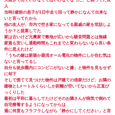
人
当時2歳前の息子が1日中走り回って静かになんて出来な
いと言ってたから
他の友人が、市内で空き家になってる親戚の家を世話しよ
うか？と提案してた
家は古いけど元農家で敷地が広いから騒音問題とは無縁
家賃も安いし通勤時間もこれまでと変わらないなら良い条
件に思えたけど
「うちの嫁は新築か築浅オール電化の物件にしか住む気は
ないと言ってるし
自分も徒歩圏内にコンビニがないと嫌」と物件を見もせず
に却下
そして慌てて見つけた物件は戸建ての借家だけど、お隣の
建物と1メートルくらいしか距離が空いてないから正直び
っくりした
最初は平和に暮らしてたけどそのお隣さんが病気で倒れて
自宅療養するようになってからは
週に何度もフラフラしながら「静かにしてください」と言