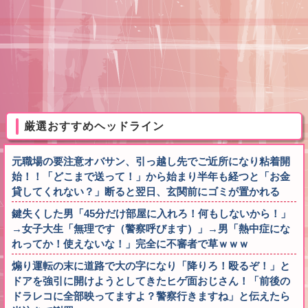
厳選おすすめヘッドライン
元職場の要注意オバサン、引っ越し先でご近所になり粘着開
始！！「どこまで送って！」から始まり半年も経つと「お金
貸してくれない？」断ると翌日、玄関前にゴミが置かれる
鍵失くした男「45分だけ部屋に入れろ！何もしないから！」
→女子大生「無理です（警察呼びます）」→男「熱中症にな
れってか！使えないな！」完全に不審者で草ｗｗｗ
煽り運転の末に道路で大の字になり「降りろ！殴るぞ！」と
ドアを強引に開けようとしてきたヒゲ面おじさん！「前後の
ドラレコに全部映ってますよ？警察行きますね」と伝えたら