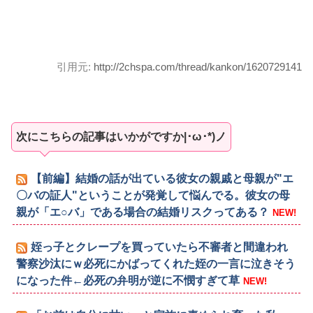
引用元:
http://2chspa.com/thread/kankon/1620729141
次にこちらの記事はいかがですか|･ω･*)ノ
【前編】結婚の話が出ている彼女の親戚と母親が"エ
〇バの証人"ということが発覚して悩んでる。彼女の母
親が「エ○バ」である場合の結婚リスクってある？
NEW!
姪っ子とクレープを買っていたら不審者と間違われ
警察沙汰にｗ必死にかばってくれた姪の一言に泣きそう
になった件←必死の弁明が逆に不憫すぎて草
NEW!