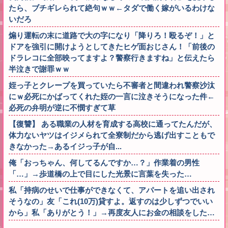
たら、ブチギレられて絶句ｗｗ←タダで働く嫁がいるわけな
いだろ
煽り運転の末に道路で大の字になり「降りろ！殴るぞ！」と
ドアを強引に開けようとしてきたヒゲ面おじさん！「前後の
ドラレコに全部映ってますよ？警察行きますね」と伝えたら
半泣きで謝罪ｗｗ
姪っ子とクレープを買っていたら不審者と間違われ警察沙汰
にｗ必死にかばってくれた姪の一言に泣きそうになった件←
必死の弁明が逆に不憫すぎて草
【復讐】 ある職業の人材を育成する高校に通ってたんだが、
体力ないヤツはイジメられて全寮制だから逃げ出すこともで
きなかった→あるイジっ子が自...
俺「おっちゃん、何してるんですか…？」作業着の男性
「…」→歩道橋の上で目にした光景に言葉を失った…
私「持病のせいで仕事ができなくて、アパートを追い出され
そうなの」友「これ(10万)貸すよ。返すのは少しずつでいい
から」私「ありがとう！」→再度友人にお金の相談をした…