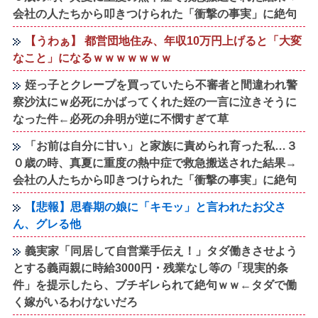
会社の人たちから叩きつけられた「衝撃の事実」に絶句
【うわぁ】 都営団地住み、年収10万円上げると「大変
なこと」になるｗｗｗｗｗｗｗ
姪っ子とクレープを買っていたら不審者と間違われ警
察沙汰にｗ必死にかばってくれた姪の一言に泣きそうに
なった件←必死の弁明が逆に不憫すぎて草
「お前は自分に甘い」と家族に責められ育った私…３
０歳の時、真夏に重度の熱中症で救急搬送された結果→
会社の人たちから叩きつけられた「衝撃の事実」に絶句
【悲報】思春期の娘に「キモッ」と言われたお父さ
ん、グレる他
義実家「同居して自営業手伝え！」タダ働きさせよう
とする義両親に時給3000円・残業なし等の「現実的条
件」を提示したら、ブチギレられて絶句ｗｗ←タダで働
く嫁がいるわけないだろ