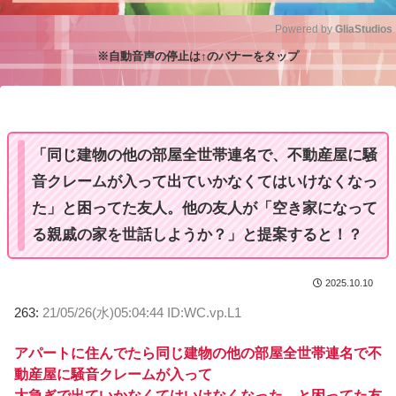
Powered by 
GliaStudios
※自動音声の停止は↑のバナーをタップ
M
u
t
e
「同じ建物の他の部屋全世帯連名で、不動産屋に騒
音クレームが入って出ていかなくてはいけなくなっ
た」と困ってた友人。他の友人が「空き家になって
る親戚の家を世話しようか？」と提案すると！？
2025.10.10
263:
21/05/26(水)05:04:44 ID:WC.vp.L1
アパートに住んでたら同じ建物の他の部屋全世帯連名で不
動産屋に騒音クレームが入って
大急ぎで出ていかなくてはいけなくなった、と困ってた友