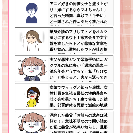
アニメ好きの同僚女子と盛り上が
よ
り「嫁にするならマオちゃん！」
と言った瞬間、真顔で「キモい」
と一蹴された件…冷たく放たれた
現実的すぎるお説教に絶句←オタ
献身介護のフリしてトメをオムツ
クのノリをリアルで出すとそうな
漬けにするウト！家族会食で文字
る
盤を渡したらトメが悲痛な文章を
綴り始め…激怒したウトが吐き捨
てた最悪の真実とは←世間の目し
実父が悪性ガンで緊急手術に…ガ
か気にしてない最低旦那だった
クブルの私に夫が「週末の温泉一
泊忘年会どうする？」私「行けな
い」と答えると、夫から返ってき
た信じられない一言←子どもたち
病気でウィッグと知った途端、女
の方が何倍も常識的で泣ける
性社員を無視＆最低の性的暴言を
吐く会社男たち！裏で告発した結
果、部署解体＆異動で減給の地獄
を見ることにｗｗ←人として最低
泥酔した義父「お前らの遺産は減
限の倫理観すら欠如してる
額だ！」意味不明なので問い詰め
た私に義父が怒鳴り散らし、旦那