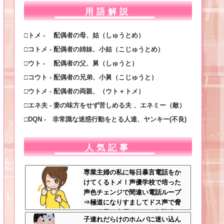
用語解説
□トメ - 配偶者の母、姑（しゅうとめ）
□コトメ - 配偶者の姉妹、小姑（こじゅうとめ）
□ウト - 配偶者の父、舅（しゅうと）
□コウト - 配偶者の兄弟、小舅（こじゅうと）
□ウトメ - 配偶者の両親、（ウト＋トメ）
□エネ夫 - 妻の味方をせず苦しめる夫 、エネミー（敵）
□DQN - 非常識な迷惑行動をとる人達、ヤンキー(不良)
人気記事
専業主婦の私に毎日暴言電話をか
けてくるトメ！声優学校で培った
声色チェンジで間違い電話ループ
⇒極道になりすましてドス声で脅
した結果←声優スキルの無駄遣い
子連れだらけのホムパに迷い込ん
が最高すぎるｗｗｗ