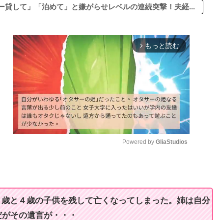
貸して」「泊めて」と嫌がらせレベルの連続突撃！夫経...
もっと読む
arrow_forward_ios
Powered by 
GliaStudios
M
u
t
２歳と４歳の子供を残して亡くなってしまった。姉は自分
e
だがその遺言が・・・