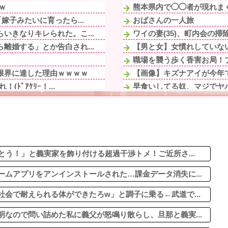
ｗ
熊本県内で◯◯者が現れまく
嫁子みたいに育ったら...
おばさんの一人旅
いきなりキレられた。こ...
ワイの妻(35)、町内会の
離婚する」とか告白され...
【男と女】女慣れしていな
職場を襲う歩く香害お局！プ
限界に達した理由ｗｗｗｗ
【画像】キズナアイが今年で1
ﾞｱｹﾘｰ！...
早食いしてる奴、マジでヤ
ルに2ｍくらいふっと...
不倫相手(男)が「自分の下
和な日々 しかし最近...
【悲報】高市早苗に逆らっ
った女子大生風の2人...
スロッターさん「優遇冷遇は
故で他界。トメに全財産...
血を見て失神した俺が「殺人
「思春期特有のものだ...
とう！」と義実家を飾り付ける超過干渉トメ！ご近所さ...
ムアプリをアンインストールされた…課金データ消失に...
会で耐えられる体ができたろw」と調子に乗る←武道で...
なので問い詰めた私に義父が怒鳴り散らし、旦那と義実...