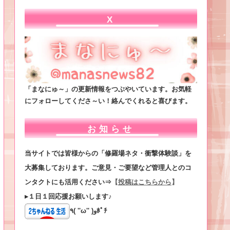
X
「まなにゅ～」の更新情報をつぶやいています。お気軽
にフォローしてくださ～い！絡んでくれると喜びます。
お知らせ
当サイトでは皆様からの「修羅場ネタ・衝撃体験談」を
大募集しております。ご意見・ご要望など管理人とのコ
ンタクトにも活用ください⇒
【
投稿はこちらから
】
▸１日１回応援お願いします♪
٩( ''ω'' )وﾎﾟﾁ