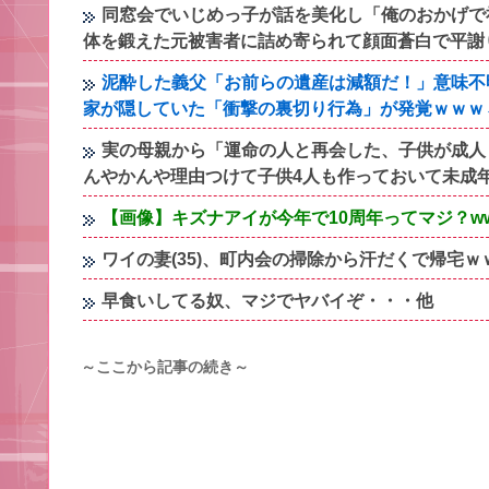
同窓会でいじめっ子が話を美化し「俺のおかげで
体を鍛えた元被害者に詰め寄られて顔面蒼白で平謝
泥酔した義父「お前らの遺産は減額だ！」意味不
家が隠していた「衝撃の裏切り行為」が発覚ｗｗｗ←
実の母親から「運命の人と再会した、子供が成人
んやかんや理由つけて子供4人も作っておいて未成
【画像】キズナアイが今年で10周年ってマジ？www
ワイの妻(35)、町内会の掃除から汗だくで帰宅ｗ
早食いしてる奴、マジでヤバイぞ・・・他
～ここから記事の続き～