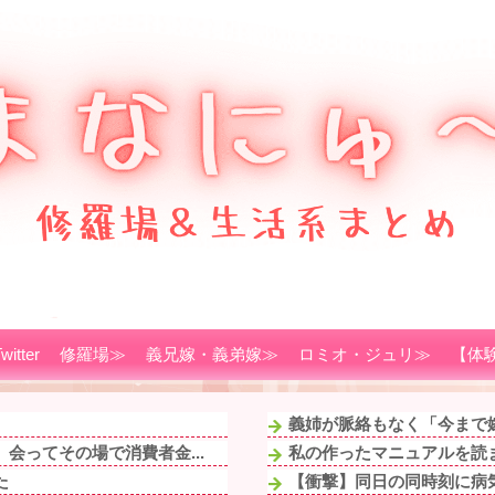
witter
修羅場≫
義兄嫁・義弟嫁≫
ロミオ・ジュリ≫
【体
義姉が脈絡もなく「今まで嫁
会ってその場で消費者金...
私の作ったマニュアルを読ま
た
【衝撃】同日の同時刻に病気