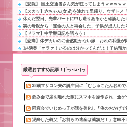
【悲報】 国土交通省さん気が狂ってしまうｗｗｗｗｗ
【スカッ】赤ちゃん(女児)を連れて里帰り。ウザトメ「
休んだ翌日、先輩パートに申し送りあるかと確認したら
実の母親から「運命の人と再会した、子供が成人したら
【ドラマ】中学聖日記を語ろう！
【悲痛】体デカいのに全然動かない嫁…おれの我慢が
3/4隣奥「オラァ！いるのは分かってんだよ！子供預かれ！(ﾄ
急いで曲がり角を曲がったとき、すごい衝撃を受けてリア
【後編】俺母と嫁母は毎日のように家に遊びに来るなど平
厳選おすすめ記事！(´っ･ω･)っ
上司と外回りを終えて公園でアイス食ってたら、通りかか
妊娠しても「母さんが喜ぶ」と言ってたマザコン夫が事
私「これからどうするつもり？」高2息子「ﾀﾋね」旦那
38歳マザコン夫の誕生日に「むしゅこたんおめで
飲み会で席を離れた隙にスマホを操作され、全ゲー
同窓会でいじめっ子が話を美化し「俺のおかげで社
泥酔した義父「お前らの遺産は減額だ！」意味不明