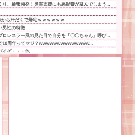
り、通報頻発！災害支援にも悪影響が及んでしまう...
掃除から汗だくで帰宅ｗｗｗｗｗｗ
い男性の特徴
ロレスラー風の見た目で自分を「〇〇ちゃん」呼び...
0周年ってマジ？wwwwwwwwwwwwww...
バイぞ・・・他
半身の画像」を私のスマホに送信してきた
た財務官僚、異例の左遷ｗｗｗｗｗｗｗｗ他
ある。理由はスマスロだから、これだけで十分なん...
事件の被害者（遺体）」と勘違いされ現場が大パニ...