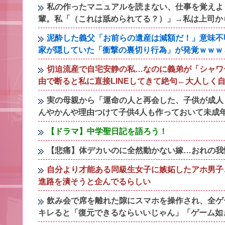
私の作ったマニュアルを読まない、仕事を覚えよ
輩。私「（これは舐められてる？）」→私は上司か
泥酔した義父「お前らの遺産は減額だ！」意味不
家が隠していた「衝撃の裏切り行為」が発覚ｗｗｗ←
切迫流産で自宅安静の私…なのに義弟が「シャワ
由で断ると私に直接LINEしてきて絶句←大人しく
実の母親から「運命の人と再会した、子供が成人
んやかんや理由つけて子供4人も作っておいて未成
【ドラマ】中学聖日記を語ろう！
【悲痛】体デカいのに全然動かない嫁…おれの我
自分より才能ある同級生女子に嫉妬したアホ男子
進路を潰そうと企んでるらしい
飲み会で席を離れた隙にスマホを操作され、全ゲ
キレると「復元できるならいいじゃん」「ゲーム如