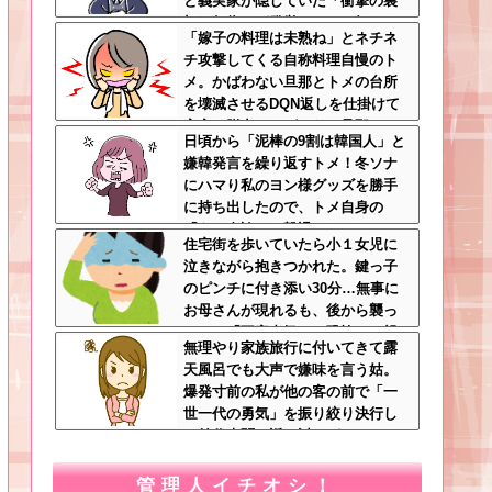
と義実家が隠していた「衝撃の裏
切り行為」が発覚ｗｗｗ←知らん
「嫁子の料理は未熟ね」とネチネ
間に200万払われてて草
チ攻撃してくる自称料理自慢のト
メ。かばわない旦那とトメの台所
を壊滅させるDQN返しを仕掛けて
実家に脱出←かばわない旦那も一
日頃から「泥棒の9割は韓国人」と
緒に痛い目見ろ
嫌韓発言を繰り返すトメ！冬ソナ
にハマり私のヨン様グッズを勝手
に持ち出したので、トメ自身の
「あの自論」で撃退したったｗｗ
住宅街を歩いていたら小１女児に
←矛盾だらけのトメにブーメラン
泣きながら抱きつかれた。鍵っ子
刺さりまくり
のピンチに付き添い30分…無事に
お母さんが現れるも、後から襲っ
てきた「不審者扱いの恐怖」←親
無理やり家族旅行に付いてきて露
切心が裏目に出るかもしれない世
天風呂でも大声で嫌味を言う姑。
の中怖すぎる
爆発寸前の私が他の客の前で「一
世一代の勇気」を振り絞り決行し
た前代未聞の返り討ちがこちら←
身体を張った捨て身の反撃すぎる
管理人イチオシ！