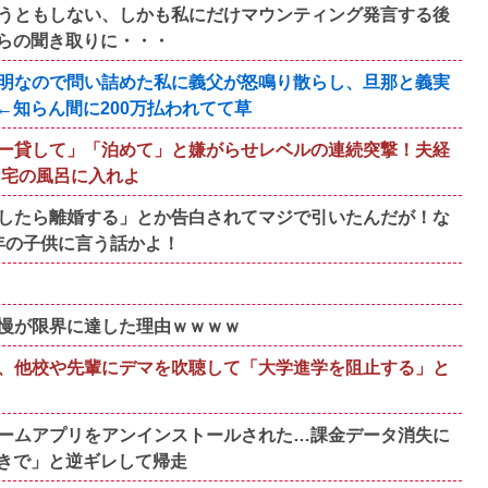
うともしない、しかも私にだけマウンティング発言する後
らの聞き取りに・・・
明なので問い詰めた私に義父が怒鳴り散らし、旦那と義実
知らん間に200万払われてて草
ー貸して」「泊めて」と嫌がらせレベルの連続突撃！夫経
自宅の風呂に入れよ
したら離婚する」とか告白されてマジで引いたんだが！な
年の子供に言う話かよ！
慢が限界に達した理由ｗｗｗｗ
、他校や先輩にデマを吹聴して「大学進学を阻止する」と
ームアプリをアンインストールされた…課金データ消失に
きで」と逆ギレして帰走