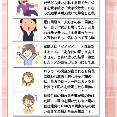
だ子ども嫌いな私！必死でたこ焼
きを焼き続け「焼き役放免」にな
った結果⇒耐え抜いて帰宅した私
を襲った異変ｗｗｗ←ストレスで3
悪口回避＆一人好きの私、同僚か
7.5度の熱が出るのは凄まじい
ら「自サバ女かと思ってた」と言
われモヤモヤ…「全然違った～」
と言われるも、気になって夜も眠
れない私はどこがサバサバ？←ネ
家購入に「ダメダメ！」と猛反対
チネチ気にしてる時点で自サバじ
するトメに「あなたの家じゃあり
ゃない
ません」と言い放った結果→激怒
したトメが自ら〇〇を口にして最
高の展開へｗｗｗｗｗｗ
ロッカーの現金が盗まれるも店長
に疑われ激怒！10代キャバ嬢の
私、自力でロッカー内にカメラを
仕掛けて犯人を特定したら同僚の
女だった…警察へ行くと言って止
結婚目前の頼れる先輩が魂の抜け
められ、加害者に泣かれながら大
た顔に…理由を聞いたら未上場の
揉めして・・・
仮想通貨に1000万＆両家からの祝
い金まで全額ぶち込み撃沈！？←
頼れる先輩の要素どこ行ったんだ