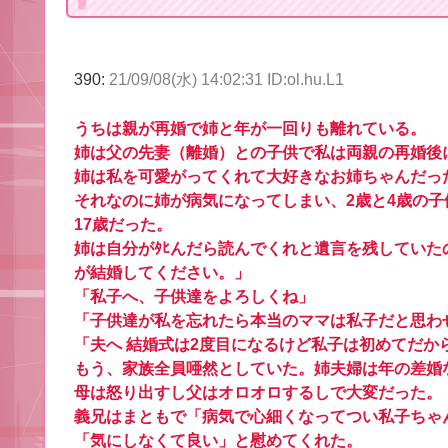
390:
21/09/08(水) 14:02:31 ID:ol.hu.L1
うちは親が再婚で姉と年が一回りも離れている。
姉は父の先妻（離婚）との子供で私は両親の再婚後
姉は私を可愛がってくれて大好きなお姉ちゃんだっ
それなのに姉が病気になってしまい、2歳と4歳の子
17歳だった。
姉は自分がﾀﾋんだら読んでくれと遺言を残していた
が結婚してください。」
「私子へ、子供達をよろしくね」
「子供達が私を忘れたら本当のママは私子だと思わ
「夫へ 結婚式は2度目になるけど私子は初めてだか
もう、家族全員唖然としていた。姉夫婦は年の差婚
母は怒り出すし父はオロオロするしで大変だった。
義兄はまともで「病気で心細くなってつい私子ちゃ
「気にしなくて良い」と慰めてくれた。