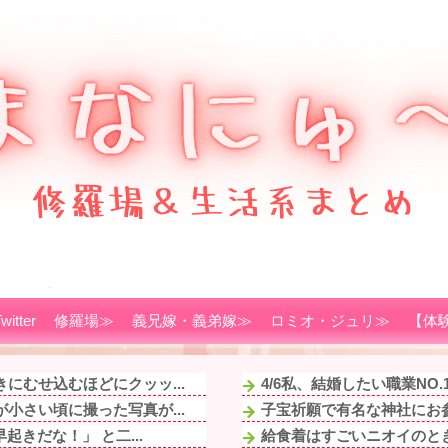
witter
修羅場≫
義兄嫁・義弟嫁≫
ロミオ・ジュリ≫
【体
にむせ込むほどにクッッ...
4/6私、結婚したい職業NO
小さい頃に撮った写真が...
子宝祈願で有名な神社にお参
きだな！」 と二...
給食着はすごいニオイのとき