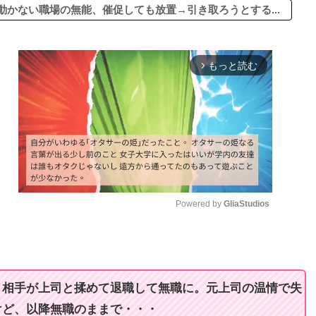
かない職場の無能、催促しても放置→引き取ろうとする...
もっと読む
arrow_forward_ios
Powered by 
GliaStudios
M
u
t
、相手が上司と揉めて退職して無職に。元上司の温情で失
e
けど、以降無職のままで・・・