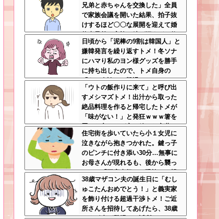
兄弟と赤ちゃんを交換した」全員
で家族会議を開いた結果、拍子抜
けするほど〇〇な展開を迎えて婚
約者呆然←家族の絆が深すぎて修
日頃から「泥棒の9割は韓国人」と
羅場にならんかった
嫌韓発言を繰り返すトメ！冬ソナ
にハマり私のヨン様グッズを勝手
に持ち出したので、トメ自身の
「あの自論」で撃退したったｗｗ
「ウトの飯作りに来て」と呼び出
←矛盾だらけのトメにブーメラン
すメシマズトメ！出汁から取った
刺さりまくり
絶品料理を作ると帰宅したトメが
「味がない！」と発狂ｗｗｗ箸を
置いた良ウトが言い放った言葉と
住宅街を歩いていたら小１女児に
は←良ウトさんの神対応にスカッ
泣きながら抱きつかれた。鍵っ子
とする
のピンチに付き添い30分…無事に
お母さんが現れるも、後から襲っ
てきた「不審者扱いの恐怖」←親
38歳マザコン夫の誕生日に「むし
切心が裏目に出るかもしれない世
ゅこたんおめでとう！」と義実家
の中怖すぎる
を飾り付ける超過干渉トメ！ご近
所さんを招待してあげたら、38歳
メタボ夫が登場して近所のおじい