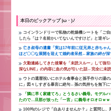
本日のピックアップ |ω・)ﾉ
コインランドリーで私物の乾燥機シートを「ご自
したら「は？名前かいてないんですけど」と逆ギレ
亡き叔母の遺書「実は17年前に従兄弟と赤ちゃ
ほど〇〇な展開を迎えて婚約者呆然←家族の絆が深
欠勤連絡してきた後輩を「未読スルー」して強引
深なLINE」の内容に血の気が引いた話←完全に未
ウトの還暦祝いにホテル食事会と孫手作りの湯の
に」図々しすぎる暴言に絶句←孫の気持ちを無下に
「隣に早く家建てろ」とうるさい義母。モデルハ
たので…旦那が放った「一言」に義母オロオロｗｗ
100均のレジで「白ありませんか？」と質問し