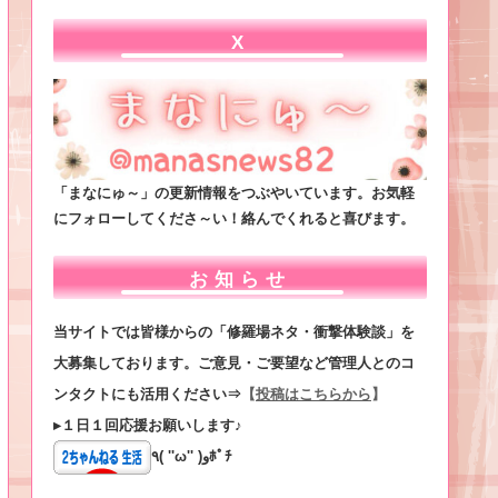
X
「まなにゅ～」の更新情報をつぶやいています。お気軽
にフォローしてくださ～い！絡んでくれると喜びます。
お知らせ
当サイトでは皆様からの「修羅場ネタ・衝撃体験談」を
大募集しております。ご意見・ご要望など管理人とのコ
ンタクトにも活用ください⇒
【
投稿はこちらから
】
▸１日１回応援お願いします♪
٩( ''ω'' )وﾎﾟﾁ