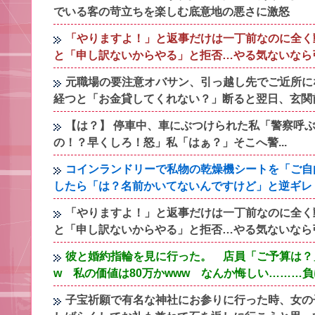
でいる客の苛立ちを楽しむ底意地の悪さに激怒
「やりますよ！」と返事だけは一丁前なのに全く
と「申し訳ないからやる」と拒否…やる気ないなら
元職場の要注意オバサン、引っ越し先でご近所に
経つと「お金貸してくれない？」断ると翌日、玄関
【は？】 停車中、車にぶつけられた私「警察呼
の！？早くしろ！怒」私「はぁ？」そこへ警...
コインランドリーで私物の乾燥機シートを「ご自
したら「は？名前かいてないんですけど」と逆ギレ
「やりますよ！」と返事だけは一丁前なのに全く
と「申し訳ないからやる」と拒否…やる気ないなら
彼と婚約指輪を見に行った。 店員「ご予算は？」
w 私の価値は80万かwww なんか悔しい………
子宝祈願で有名な神社にお参りに行った時、女の