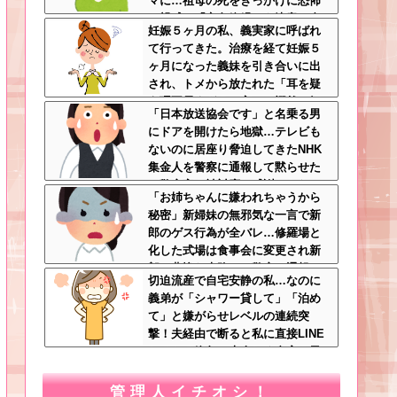
マに…祖母の死をきっかけに恐怖
の親戚と「永久絶縁」を決意←自
妊娠５ヶ月の私、義実家に呼ばれ
分の身の安全を最優先にして大正
て行ってきた。治療を経て妊娠５
解
ヶ月になった義妹を引き合いに出
され、トメから放たれた「耳を疑
う理不尽すぎる一言」に愕然←妊
「日本放送協会です」と名乗る男
娠時期の操作とか超能力者かよ
にドアを開けたら地獄…テレビも
ないのに居座り脅迫してきたNHK
集金人を警察に通報して黙らせた
←警察官の神対応に感謝しかない
「お姉ちゃんに嫌われちゃうから
秘密」新婦妹の無邪気な一言で新
郎のゲス行為が全バレ…修羅場と
化した式場は食事会に変更され新
郎は悲惨な末路へ←警察に通報さ
切迫流産で自宅安静の私…なのに
れてもおかしくないレベル
義弟が「シャワー貸して」「泊め
て」と嫌がらせレベルの連続突
撃！夫経由で断ると私に直接LINE
してきて絶句←大人しく自宅の風
呂に入れよ
管理人イチオシ！