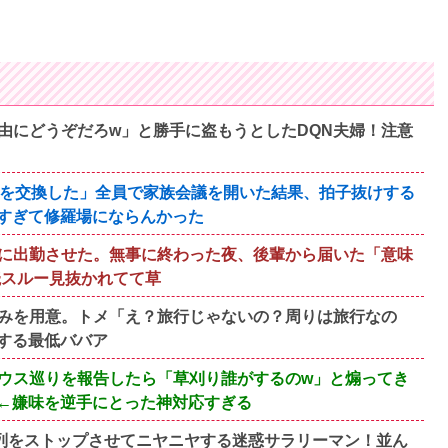
由にどうぞだろw」と勝手に盗もうとしたDQN夫婦！注意
んを交換した」全員で家族会議を開いた結果、拍子抜けする
すぎて修羅場にならんかった
に出勤させた。無事に終わった夜、後輩から届いた「意味
読スルー見抜かれてて草
みを用意。トメ「え？旅行じゃないの？周りは旅行なの
する最低ババア
ウス巡りを報告したら「草刈り誰がするのw」と煽ってき
←嫌味を逆手にとった神対応すぎる
、列をストップさせてニヤニヤする迷惑サラリーマン！並ん