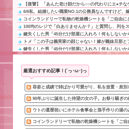
【復讐】 「あんた老け顔だから○○の代わりにエ●チなゲ
6/6私、結婚したい職業NO.1の公務員なんですけど、嫁
コインランドリーで私物の乾燥機シートを「ご自由にどう
100均のレジで「白ありませんか？」と質問し、列をス
鍵失くした男「45分だけ部屋に入れろ！何もしないから
トメ「この子は義実家の顔じゃない！嫁が義妹旦那とフリ
鍵失くした男「45分だけ部屋に入れろ！何もしないから
冷蔵庫へ入れた富山土産の鱒寿司『飯が硬くなって美味
5/6私、結婚したい職業NO.1の公務員なんですけど、嫁
厳選おすすめ記事！(´っ･ω･)っ
転校生と仲良くなってその子の家に遊びに行ったら私が
任天堂 熊本地震を受け被災者の製品修理は無償対応（
100均のレジで「白ありませんか？」と質問し、列をス
容姿と成績で姉ばかり可愛がり、私を放置・差別し
90年ぶりに誕生した待望の女の子。お祭り騒ぎの
ウトの還暦祝いにホテル食事会と孫手作りの湯のみ
コインランドリーで私物の乾燥機シートを「ご自由