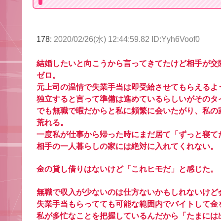
178:
2020/02/26(水) 12:44:59.82 ID:Yyh6Voof0
結婚したいと向こうから言ってきてたけど相手が交
ゼロ。
元上司の温情で失業手当は即受給させてもらえるよ
独立すると言って準備は進めているらしいがそのタ
でも無職で暇だからと私に頻繁に会いたがり、私の
荒れる。
一度私が仕事から帰った時にまだ居て「ずっと寝て
相手の一人暮らしの家には絶対に入れてくれない。
金の貸し借りはないけど「これヒモだ」と感じた。
無職で収入が少ないのは仕方ないかもしれないけど
失業手当もらってても可能な範囲内でバイトして金
私が多忙なことを把握しているんだから「たまには