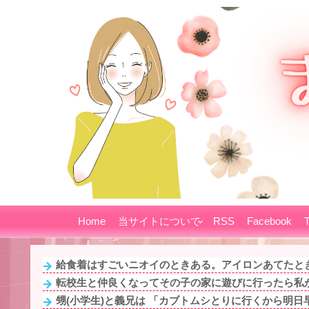
Home
当サイトについて
RSS
Facebook
T
給食着はすごいニオイのときある。アイロンあてたとき
転校生と仲良くなってその子の家に遊びに行ったら私が
甥(小学生)と義兄は 「カブトムシとりに行くから明日早起