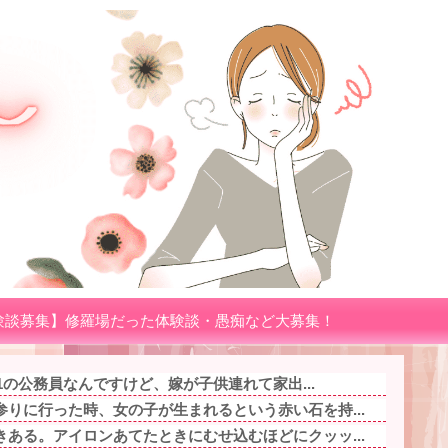
験談募集】修羅場だった体験談・愚痴など大募集！
.1の公務員なんですけど、嫁が子供連れて家出...
りに行った時、女の子が生まれるという赤い石を持...
ある。アイロンあてたときにむせ込むほどにクッッ...