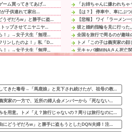
ーム買ってきてあげ...
「お姉ちゃんに嫌われちゃう
が子供連れて家出...
【は？】 停車中、車にぶつ
ぞだろw」と勝手に盗...
【悲報】 ワイ「ラーメン一
トップさせてニヤニヤ...
彼と婚約指輪を見に行った。
！」→女子大生「無理...
全国を旅行で周るのが趣味の
ンしたのよ！」私「D...
トメ「この子は義実家の顔じ
！」→女子大生「無理...
元キャバ嬢MINAさん死亡関連
しく無くなる』って怒ら...
冷蔵庫へ入れた富山土産の鱒
が子供連れて家出...
【画像】ディズニーのおいな
小さい頃に撮った写真が...
【悲報】明日花キララさん
災害救助法適用地域） ...
転校生と仲良くなってその子
トップさせてニヤニヤ...
てきた毒母→「馬鹿娘」と見下され続けたが、祖母の教...
義実家の一方で、近所の婦人会メンバーから「死なない...
を用意。トメ「え？旅行じゃないの？周りは旅行なのに...
にどうぞだろw」と勝手に盗もうとしたDQN夫婦！注...