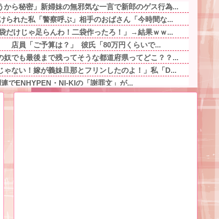
から秘密」新婦妹の無邪気な一言で新郎のゲス行為...
けられた私「警察呼ぶ」相手のおばさん「今時間な...
袋だけじゃ足らんわ！二袋作ったろ！」→結果ｗｗ...
 店員「ご予算は？」 彼氏「80万円くらいで...
奴でも最後まで残ってそうな都道府県ってどこ？？...
ゃない！嫁が義妹旦那とフリンしたのよ！」私「D...
でENHYPEN・NI-KIの「謝罪文」が...
寿司『飯が硬くなって美味しく無くなる』って怒ら...
り巻（600円）、流石にアレすぎて賛否両論の大...
、専門家からあまりにも非情な一言を告げられる他
の家に遊びに行ったら私が小さい頃に撮った写真が...