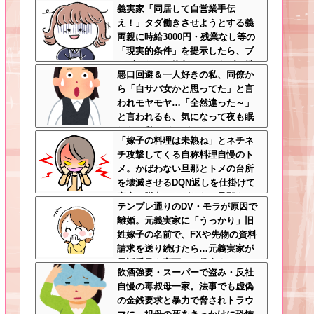
義実家「同居して自営業手伝
さんが大爆発する事態に
え！」タダ働きさせようとする義
両親に時給3000円・残業なし等の
「現実的条件」を提示したら、ブ
チギレられて絶句ｗｗ←タダで働
悪口回避＆一人好きの私、同僚か
く嫁がいるわけないだろ
ら「自サバ女かと思ってた」と言
われモヤモヤ…「全然違った～」
と言われるも、気になって夜も眠
れない私はどこがサバサバ？←ネ
「嫁子の料理は未熟ね」とネチネ
チネチ気にしてる時点で自サバじ
チ攻撃してくる自称料理自慢のト
ゃない
メ。かばわない旦那とトメの台所
を壊滅させるDQN返しを仕掛けて
実家に脱出←かばわない旦那も一
テンプレ通りのDV・モラが原因で
緒に痛い目見ろ
離婚。元義実家に「うっかり」旧
姓嫁子の名前で、FXや先物の資料
請求を送り続けたら…元義実家が
電話番号を変更し、借金まみれに
飲酒強要・スーパーで盗み・反社
なっていた話ｗｗｗｗｗ
自慢の毒叔母一家。法事でも虚偽
の金銭要求と暴力で脅されトラウ