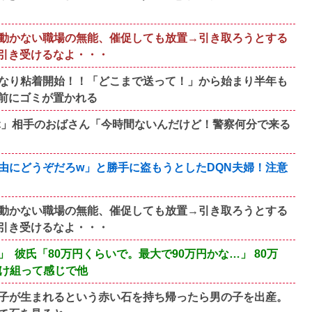
動かない職場の無能、催促しても放置→引き取ろうとする
引き受けるなよ・・・
なり粘着開始！！「どこまで送って！」から始まり半年も
前にゴミが置かれる
ぶ」相手のおばさん「今時間ないんだけど！警察何分で来る
由にどうぞだろw」と勝手に盗もうとしたDQN夫婦！注意
動かない職場の無能、催促しても放置→引き取ろうとする
引き受けるなよ・・・
 彼氏「80万円くらいで。最大で90万円かな…」 80万
負け組って感じで他
子が生まれるという赤い石を持ち帰ったら男の子を出産。