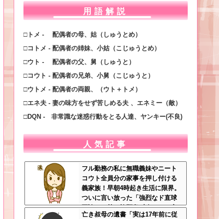
用語解説
□トメ - 配偶者の母、姑（しゅうとめ）
□コトメ - 配偶者の姉妹、小姑（こじゅうとめ）
□ウト - 配偶者の父、舅（しゅうと）
□コウト - 配偶者の兄弟、小舅（こじゅうと）
□ウトメ - 配偶者の両親、（ウト＋トメ）
□エネ夫 - 妻の味方をせず苦しめる夫 、エネミー（敵）
□DQN - 非常識な迷惑行動をとる人達、ヤンキー(不良)
人気記事
フル勤務の私に無職義妹やニート
コウト全員分の家事を押し付ける
義家族！早朝4時起き生活に限界。
ついに言い放った「強烈なド直球
正論」に義一族阿鼻叫喚ｗｗ←怠
亡き叔母の遺書「実は17年前に従
け者どもに正論のナイフをグサリ