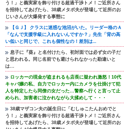
う！」と義実家を飾り付ける超過干渉トメ！ご近所さん
を招待してあげたら、38歳メタボ夫が登場して近所のお
じいさんが大爆発する事態に
【ＧＪ】 クラスに迷惑な池沼がいた。リーダー格のＡ
「なんで支援学級に入れないんですか？」先生「背の高
い低いと同じで、これも個性なの！差別は...
息子に『葵』と名付けたら、初対面では必ず女の子だ
と思われる。同じ名前でも避けられなかった勘違いと
は…
ロッカーの現金が盗まれるも店長に疑われ激怒！10代
キャバ嬢の私、自力でロッカー内にカメラを仕掛けて犯
人を特定したら同僚の女だった…警察へ行くと言って止
められ、加害者に泣かれながら大揉めして・・・
38歳マザコン夫の誕生日に「むしゅこたんおめでと
う！」と義実家を飾り付ける超過干渉トメ！ご近所さん
を招待してあげたら、38歳メタボ夫が登場して近所のお