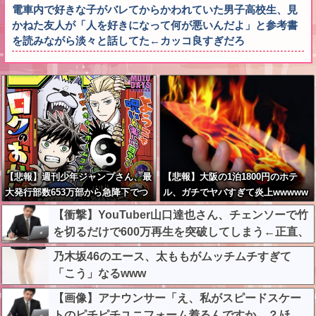
電車内で好きな子がバレてからかわれていた男子高校生、見
かねた友人が「人を好きになって何が悪いんだよ」と参考書
を読みながら淡々と話してた←カッコ良すぎだろ
【悲報】週刊少年ジャンプさん、最
【悲報】大阪の1泊1800円のホテ
大発行部数653万部から急降下でつ
ル、ガチでヤバすぎて炎上wwwww
いに100万部を割ってしまう
w
【衝撃】YouTuber山口達也さん、チェンソーで竹
を切るだけで600万再生を突破してしまう←正直、
こう言うのでいいんだよなw w w w w w w w
乃木坂46のエース、太ももがムッチムチすぎて
「こう」なるwww
【画像】アナウンサー「え、私がスピードスケー
トのピチピチユニフォーム着るんですか…？ﾑﾁ