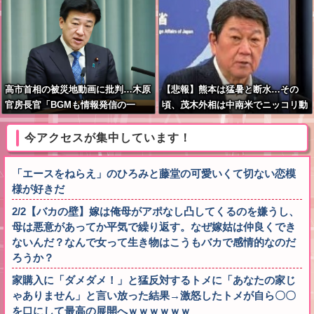
高市首相の被災地動画に批判…木原
【悲報】熊本は猛暑と断水…その
官房長官「BGMも情報発信の一
頃、茂木外相は中南米でニッコリ動
つ」
画公開
今アクセスが集中しています！
「エースをねらえ」のひろみと藤堂の可愛いくて切ない恋模
様が好きだ
2/2【バカの壁】嫁は俺母がアポなし凸してくるのを嫌うし、
母は悪意があってか平気で繰り返す。なぜ嫁姑は仲良くでき
ないんだ？なんで女って生き物はこうもバカで感情的なのだ
ろうか？
家購入に「ダメダメ！」と猛反対するトメに「あなたの家じ
ゃありません」と言い放った結果→激怒したトメが自ら〇〇
を口にして最高の展開へｗｗｗｗｗｗ