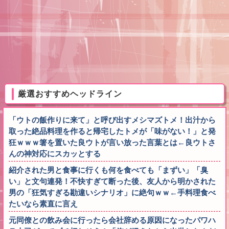
厳選おすすめヘッドライン
「ウトの飯作りに来て」と呼び出すメシマズトメ！出汁から
取った絶品料理を作ると帰宅したトメが「味がない！」と発
狂ｗｗｗ箸を置いた良ウトが言い放った言葉とは←良ウトさ
んの神対応にスカッとする
紹介された男と食事に行くも何を食べても「まずい」「臭
い」と文句連発！不快すぎて断った後、友人から明かされた
男の「狂気すぎる勘違いシナリオ」に絶句ｗｗ←手料理食べ
たいなら素直に言え
元同僚との飲み会に行ったら会社辞める原因になったパワハ