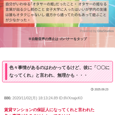
Powered by 
GliaStudios
※自動音声の停止は↑のバナーをタップ
M
u
t
e
色々事情があるのはわかってるけど、彼に「〇〇に
なってくれ」と言われ、無理かも・・・
2025.09.23
886:
2020/11/02(月) 18:13:24.89 ID:8VXnajxK0
賃貸マンションの保証人になってくれと言われた