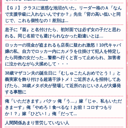
【ＧＪ】 クラスに迷惑な池沼がいた。リーダー格のＡ「なん
で支援学級に入れないんですか？」先生「背の高い低いと同
じで、これも個性なの！差別は...
息子に『葵』と名付けたら、初対面では必ず女の子だと思わ
れる。同じ名前でも避けられなかった勘違いとは…
ロッカーの現金が盗まれるも店長に疑われ激怒！10代キャバ
嬢の私、自力でロッカー内にカメラを仕掛けて犯人を特定し
たら同僚の女だった…警察へ行くと言って止められ、加害者
に泣かれながら大揉めして・・・
38歳マザコン夫の誕生日に「むしゅこたんおめでとう！」と
義実家を飾り付ける超過干渉トメ！ご近所さんを招待してあ
げたら、38歳メタボ夫が登場して近所のおじいさんが大爆発
する事態に
俺「いただきます」パクッ 俺「う…」嫁「じゃ、私もいただ
きまーす」俺「やめろ！食べるな！お前！コロすつもり
か！？」嫁「ひどい！」俺「だって...
人間関係あまり苦労していない人