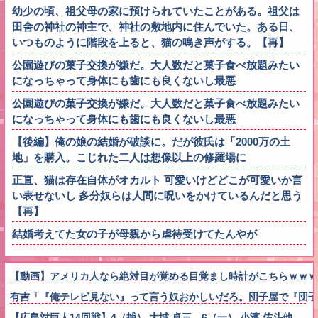
幼少の頃、祖父母の家に預けられていたことがある。祖父は
田舎の神社の神主で、神社の敷地内に住んでいた。ある日、
いつものように階段を上ると、猫の鳴き声がする。【再】
公園遊びの菓子交換が嫌だ。大人数だと菓子食べ放題みたい
になっちゃって身体にも歯にも良くないし最悪
公園遊びの菓子交換が嫌だ。大人数だと菓子食べ放題みたい
になっちゃって身体にも歯にも良くないし最悪
【後編】俺の娘の結婚が破談に。だが彼氏は「2000万の土
地」を購入。こじれた二人は想像以上の修羅場に
正直、猫は存在自体がオカルト 可愛いけどどこが可愛いか言
い表せないし 多分奴らは人間に呪いをかけているんだと思う
【再】
結婚考えてた女の子が母親から虐待受けてたんやが
【動画】アメリカ人なら絶対目が覚める目覚まし時計がこちらｗｗｗ
有吉「『俺テレビ見ない』って言う奴おかしいだろ。団子屋で『団子
【広島対巨人14回戦】4（捕） 大城 卓三 6（一） 小濱 佑斗他