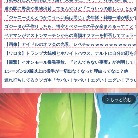
道の駅に野菜や果物出荷してるんやけど「こういうの欲しい」とかあ
「ジャニーさんとつかこうへい氏は同じ」少年隊・錦織一清が明かす
ゴジータが子作りしたら、悟空とベジータの子が産まれるってこと？
ベアマンがアストンマーチンからの高額オファーを拒否してフェラー
【画像】アイドルのオフ会の光景、レベチw w w w w w w w w w w
【ワロタ】トランプ大統領とホワイトハウス、ナルトに自分の顔を合
【衝撃】イオンモール爆発事故、『とんでもない事実』が判明してし
1シーズン20勝以上の投手が一切出なくなった理由ってなに？他
連れ打ちしてるクソガキ「ヤバい！ヤバい！エグい！エグい！アツ
もっと読む
arrow_forward_ios