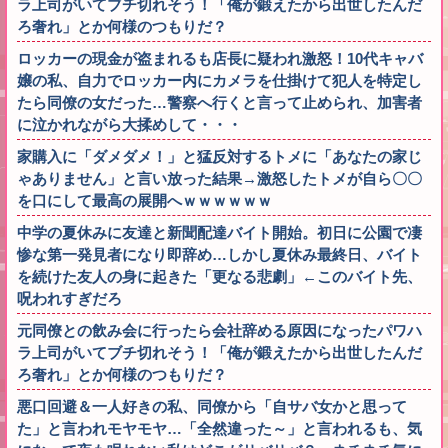
ラ上司がいてブチ切れそう！「俺が鍛えたから出世したんだ
ろ奢れ」とか何様のつもりだ？
ロッカーの現金が盗まれるも店長に疑われ激怒！10代キャバ
嬢の私、自力でロッカー内にカメラを仕掛けて犯人を特定し
たら同僚の女だった…警察へ行くと言って止められ、加害者
に泣かれながら大揉めして・・・
家購入に「ダメダメ！」と猛反対するトメに「あなたの家じ
ゃありません」と言い放った結果→激怒したトメが自ら〇〇
を口にして最高の展開へｗｗｗｗｗｗ
中学の夏休みに友達と新聞配達バイト開始。初日に公園で凄
惨な第一発見者になり即辞め…しかし夏休み最終日、バイト
を続けた友人の身に起きた「更なる悲劇」←このバイト先、
呪われすぎだろ
元同僚との飲み会に行ったら会社辞める原因になったパワハ
ラ上司がいてブチ切れそう！「俺が鍛えたから出世したんだ
ろ奢れ」とか何様のつもりだ？
悪口回避＆一人好きの私、同僚から「自サバ女かと思って
た」と言われモヤモヤ…「全然違った～」と言われるも、気