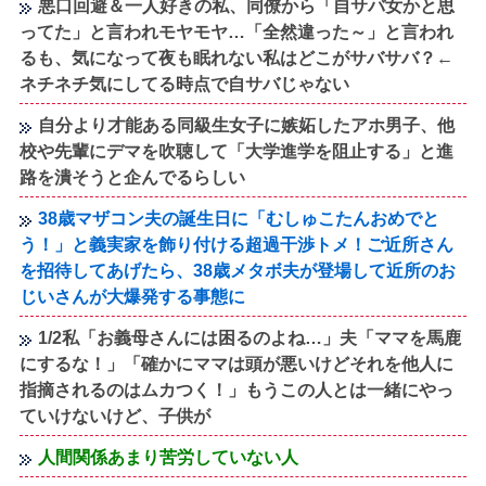
悪口回避＆一人好きの私、同僚から「自サバ女かと思
ってた」と言われモヤモヤ…「全然違った～」と言われ
るも、気になって夜も眠れない私はどこがサバサバ？←
ネチネチ気にしてる時点で自サバじゃない
自分より才能ある同級生女子に嫉妬したアホ男子、他
校や先輩にデマを吹聴して「大学進学を阻止する」と進
路を潰そうと企んでるらしい
38歳マザコン夫の誕生日に「むしゅこたんおめでと
う！」と義実家を飾り付ける超過干渉トメ！ご近所さん
を招待してあげたら、38歳メタボ夫が登場して近所のお
じいさんが大爆発する事態に
1/2私「お義母さんには困るのよね…」夫「ママを馬鹿
にするな！」「確かにママは頭が悪いけどそれを他人に
指摘されるのはムカつく！」もうこの人とは一緒にやっ
ていけないけど、子供が
人間関係あまり苦労していない人