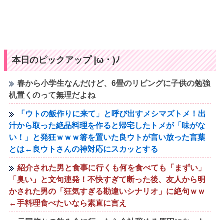
本日のピックアップ |ω・)ﾉ
春から小学生なんだけど、6畳のリビングに子供の勉強
机置くのって無理だよね
「ウトの飯作りに来て」と呼び出すメシマズトメ！出
汁から取った絶品料理を作ると帰宅したトメが「味がな
い！」と発狂ｗｗｗ箸を置いた良ウトが言い放った言葉
とは←良ウトさんの神対応にスカッとする
紹介された男と食事に行くも何を食べても「まずい」
「臭い」と文句連発！不快すぎて断った後、友人から明
かされた男の「狂気すぎる勘違いシナリオ」に絶句ｗｗ
←手料理食べたいなら素直に言え