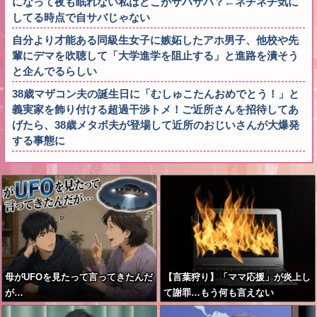
になって夜も眠れない私はどこがサバサバ？←ネチネチ気に
してる時点で自サバじゃない
自分より才能ある同級生女子に嫉妬したアホ男子、他校や先
輩にデマを吹聴して「大学進学を阻止する」と進路を潰そう
と企んでるらしい
38歳マザコン夫の誕生日に「むしゅこたんおめでとう！」と
義実家を飾り付ける超過干渉トメ！ご近所さんを招待してあ
げたら、38歳メタボ夫が登場して近所のおじいさんが大爆発
する事態に
母がUFOを見たって言ってきたんだ
【言葉狩り】「ママ応援」が炎上し
が…
て謝罪…もう何も言えない