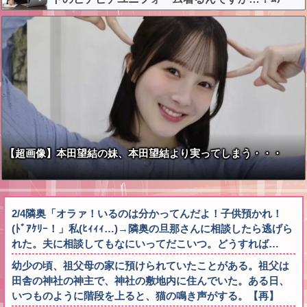
ｨ！！」←これはお前らに刺さるやろw w w w w w
w w
【超画像】本田望結の妹、本田望結より実ってしまう・・・
2/4隣奥「オラァ！いるのは分かってんだよ！子供預かれ！
(ﾄﾞｱｹﾘｰ！」私(ﾋｨｨｨ…)→隣奥の旦那さんに相談したら逃げら
れた。夫に相談してもなにいってだこいつ。どうすれば…
幼少の頃、祖父母の家に預けられていたことがある。祖父は
田舎の神社の神主で、神社の敷地内に住んでいた。ある日、
いつものように階段を上ると、猫の鳴き声がする。【再】