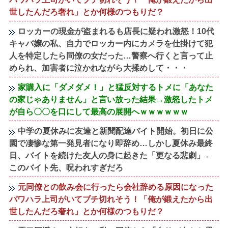
世したんだろ奢れ」とか何様のつもりだ？
ロッカーの現金が盗まれるも店長に疑われ激怒！10代
キャバ嬢の私、自力でロッカー内にカメラを仕掛けて犯
人を特定したら同僚の女だった…警察へ行くと言って止
められ、加害者に泣かれながら大揉めして・・・
家購入に「ダメダメ！」と猛反対するトメに「あなた
の家じゃありません」と言い放った結果→激怒したトメ
が自ら〇〇を口にして最高の展開へｗｗｗｗｗｗ
中学の夏休みに友達と新聞配達バイト開始。初日に公
園で凄惨な第一発見者になり即辞め…しかし夏休み最終
日、バイトを続けた友人の身に起きた「更なる悲劇」←
このバイト先、呪われすぎだろ
元同僚との飲み会に行ったら会社辞める原因になった
パワハラ上司がいてブチ切れそう！「俺が鍛えたから出
世したんだろ奢れ」とか何様のつもりだ？