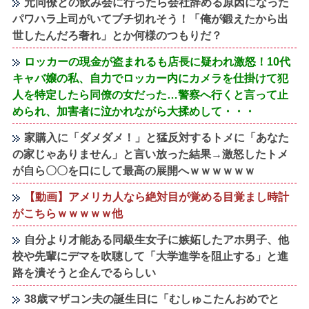
元同僚との飲み会に行ったら会社辞める原因になった
パワハラ上司がいてブチ切れそう！「俺が鍛えたから出
世したんだろ奢れ」とか何様のつもりだ？
ロッカーの現金が盗まれるも店長に疑われ激怒！10代
キャバ嬢の私、自力でロッカー内にカメラを仕掛けて犯
人を特定したら同僚の女だった…警察へ行くと言って止
められ、加害者に泣かれながら大揉めして・・・
家購入に「ダメダメ！」と猛反対するトメに「あなた
の家じゃありません」と言い放った結果→激怒したトメ
が自ら〇〇を口にして最高の展開へｗｗｗｗｗｗ
【動画】アメリカ人なら絶対目が覚める目覚まし時計
がこちらｗｗｗｗｗ他
自分より才能ある同級生女子に嫉妬したアホ男子、他
校や先輩にデマを吹聴して「大学進学を阻止する」と進
路を潰そうと企んでるらしい
38歳マザコン夫の誕生日に「むしゅこたんおめでと