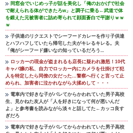
同窓会でいじめっ子が話を美化し「俺のおかげで社会
で耐えられる体ができたろw」と調子に乗る←武道で体
を鍛えた元被害者に詰め寄られて顔面蒼白で平謝りｗｗ
ｗ
子供達のリクエストでシーフードカレーを作り子供達
とハフハフしていたら帰宅した夫がキレるキレる。夫
「俺がシーフード嫌いなの知っているだろう...
ロッカーの現金が盗まれるも店長に疑われ激怒！10代
キャバ嬢の私、自力でロッカー内にカメラを仕掛けて犯
人を特定したら同僚の女だった…警察へ行くと言って止
められ、加害者に泣かれながら大揉めして・・・
電車内で好きな子がバレてからかわれていた男子高校
生、見かねた友人が「人を好きになって何が悪いんだ
よ」と参考書を読みながら淡々と話してた←カッコ良す
ぎだろ
電車内で好きな子がバレてからかわれていた男子高校