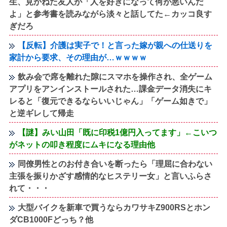
生、見かねた友人が「人を好きになって何が悪いんだ
よ」と参考書を読みながら淡々と話してた←カッコ良す
ぎだろ
【反転】介護は実子で！と言った嫁が親への仕送りを
家計から要求、その理由が…ｗｗｗｗ
飲み会で席を離れた隙にスマホを操作され、全ゲーム
アプリをアンインストールされた…課金データ消失にキ
レると「復元できるならいいじゃん」「ゲーム如きで」
と逆ギレして帰走
【謎】みい山田「既に印税1億円入ってます」←こいつ
がネットの叩き程度にムキになる理由他
同僚男性とのお付き合いを断ったら「理屈に合わない
主張を振りかざす感情的なヒステリー女」と言いふらさ
れて・・・
大型バイクを新車で買うならカワサキZ900RSとホン
ダCB1000Fどっち？他