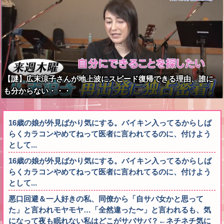
いかない！！！！！
【謎】広末涼子さんが地上波にスピード復帰できる理由、誰に
も分からない・・・
16歳の娘が外見ばかり気にする。バイキン入ってるからしば
らくカラコンやめてねって医者に言われてるのに、付けよう
として...
16歳の娘が外見ばかり気にする。バイキン入ってるからしば
らくカラコンやめてねって医者に言われてるのに、付けよう
として...
悪口回避＆一人好きの私、同僚から「自サバ女かと思って
た」と言われモヤモヤ…「全然違った〜」と言われるも、気
になって夜も眠れない私はどこがサバサバ？←ネチネチ気に