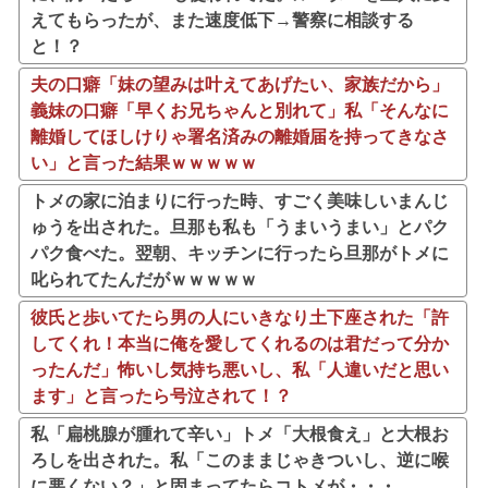
えてもらったが、また速度低下→警察に相談する
と！？
夫の口癖「妹の望みは叶えてあげたい、家族だから」
義妹の口癖「早くお兄ちゃんと別れて」私「そんなに
離婚してほしけりゃ署名済みの離婚届を持ってきなさ
い」と言った結果ｗｗｗｗｗ
トメの家に泊まりに行った時、すごく美味しいまんじ
ゅうを出された。旦那も私も「うまいうまい」とパク
パク食べた。翌朝、キッチンに行ったら旦那がトメに
叱られてたんだがｗｗｗｗｗ
彼氏と歩いてたら男の人にいきなり土下座された「許
してくれ！本当に俺を愛してくれるのは君だって分か
ったんだ」怖いし気持ち悪いし、私「人違いだと思い
ます」と言ったら号泣されて！？
私「扁桃腺が腫れて辛い」トメ「大根食え」と大根お
ろしを出された。私「このままじゃきついし、逆に喉
に悪くない？」と固まってたらコトメが・・・