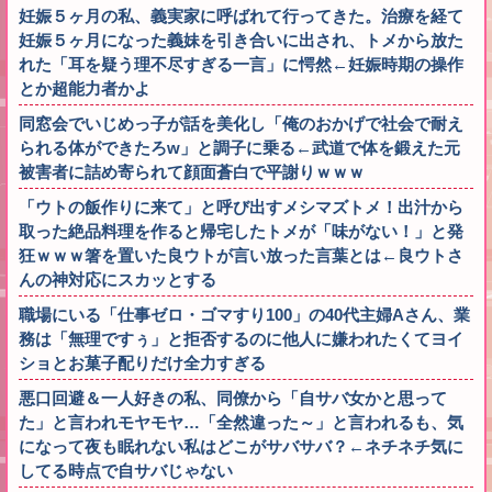
妊娠５ヶ月の私、義実家に呼ばれて行ってきた。治療を経て
妊娠５ヶ月になった義妹を引き合いに出され、トメから放た
れた「耳を疑う理不尽すぎる一言」に愕然←妊娠時期の操作
とか超能力者かよ
同窓会でいじめっ子が話を美化し「俺のおかげで社会で耐え
られる体ができたろw」と調子に乗る←武道で体を鍛えた元
被害者に詰め寄られて顔面蒼白で平謝りｗｗｗ
「ウトの飯作りに来て」と呼び出すメシマズトメ！出汁から
取った絶品料理を作ると帰宅したトメが「味がない！」と発
狂ｗｗｗ箸を置いた良ウトが言い放った言葉とは←良ウトさ
んの神対応にスカッとする
職場にいる「仕事ゼロ・ゴマすり100」の40代主婦Aさん、業
務は「無理ですぅ」と拒否するのに他人に嫌われたくてヨイ
ショとお菓子配りだけ全力すぎる
悪口回避＆一人好きの私、同僚から「自サバ女かと思って
た」と言われモヤモヤ…「全然違った～」と言われるも、気
になって夜も眠れない私はどこがサバサバ？←ネチネチ気に
してる時点で自サバじゃない