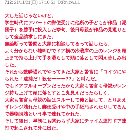
712:
21/11/21(日) 17:10:51 ID:Rh.zw.L1
大した話じゃないけど。
学生時代にアパートの郵便受けに他所の子どもが作品（泥
団子）を勝手に投入した挙句、後日母親が作品の見返りと
して金品請求しにきた。
無論断って警察と大家に相談してるって話したら、
よく分からない雄叫びでドア横の冷蔵庫の上のレンジを頭
上まで持ち上げて手を滑らして頭に落として悶え苦しみ出
した。
それから数瞬遅れでやってきた大家と警官に「コイツにや
られた！逮捕だ！殺せーーー??」と叫んだ。
でもドアフルオープンだったから大家も警官も母親がレン
ジ持ち上げて頭に落とすとこ丸見えだったらしく、
大家も警官も母親の話はスルーして俺と話して、とりあえ
ずレンジ壊れたし郵便受けや中の手紙汚されたりしてるん
で器物損壊という事で連れてかれた。
そして後日、早朝にも関わらず大家にチャイム連打ドア連
打で起こされて外に出た。