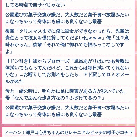
してる時点で自サバじゃない
公園遊びの菓子交換が嫌だ。大人数だと菓子食べ放題みたい
になっちゃって身体にも歯にも良くないし最悪
後輩「クリスマスまでに僕に彼女ができなかったら、先輩は
責任とって彼女を僕に貸してくださいねｗｗｗ」俺「は？意
味わからん」後輩「それで俺に惚れても恨みっこなしです
よ」
【ドン引き】彼からプロポーズ「風呂あがりはいつも母親に
体拭いてもらってんだけど、これからは毎日拭いてくれない
かな」→お断りしてお別れをしたら、アド変してロミオメー
ルが来た
母と一緒の時に、明らかに足に障害がある方が歩いていた。
母「なんであんな歩き方なの？ふざけてるの？」
公園遊びの菓子交換が嫌だ。大人数だと菓子食べ放題みたい
になっちゃって身体にも歯にも良くないし最悪
ノーバン！瀬戸口心月ちゃんのセレモニアルピッチの様子がコチラ！