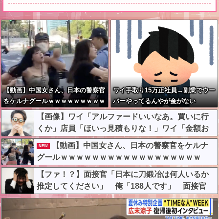
【動画】中国女さん、日本の警察官
ワイ手取り15万正社員→副業でウー
をケルナグールｗｗｗｗｗｗｗｗｗ
バーやってるんやが金がない
ｗｗｗｗｗｗｗｗｗ
【画像】ワイ「アルファードいいなあ。買いに行
くか」店員「ほいっ見積もりな！」ワイ「金額お
かしくね？」←お前らもそう思うよな？？？？？
【動画】中国女さん、日本の警察官をケルナ
NEW
グールｗｗｗｗｗｗｗｗｗｗｗｗｗｗｗｗｗｗ
【ファ！？】面接官「日本に刀鍛冶は何人いるか
推定してください」 俺「188人です」 面接官
「どういう風に考えましたか？」 俺「知ってま
した」→この後『こう』なったんだがマジで納得