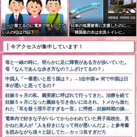
スーツ着てるのに電車で何もしてな
日本の地震被害に支援したのに…
い人のIQは79以下
「韓国産の水は水洗トイレに」
今アクセスが集中しています！
母と一緒の時に、明らかに足に障害がある方が歩いていた。
母「なんであんな歩き方なの？ふざけてるの？」
中国人「一番悪いと思う国は？」→1位中国ｗ 何で中国は日
本が悪いと思ってるの？
妊娠５ヶ月の私、義実家に呼ばれて行ってきた。治療を経て
妊娠５ヶ月になった義妹を引き合いに出され、トメから放た
れた「耳を疑う理不尽すぎる一言」に愕然←妊娠時期の操…
電車内で好きな子がバレてからかわれていた男子高校生、見
かねた友人が「人を好きになって何が悪いんだよ」と参考書
を読みながら淡々と話してた←カッコ良すぎだろ