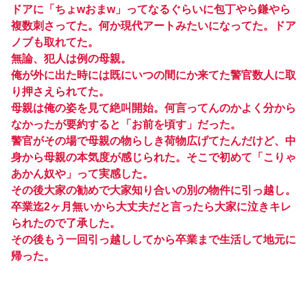
ドアに「ちょwおまw」ってなるぐらいに包丁やら鎌やら
複数刺さってた。何か現代アートみたいになってた。ドア
ノブも取れてた。
無論、犯人は例の母親。
俺が外に出た時には既にいつの間にか来てた警官数人に取
り押さえられてた。
母親は俺の姿を見て絶叫開始。何言ってんのかよく分から
なかったが要約すると「お前を頃す」だった。
警官がその場で母親の物らしき荷物広げてたんだけど、中
身から母親の本気度が感じられた。そこで初めて「こりゃ
あかん奴や」って実感した。
その後大家の勧めで大家知り合いの別の物件に引っ越し。
卒業迄2ヶ月無いから大丈夫だと言ったら大家に泣きキレ
られたので了承した。
その後もう一回引っ越ししてから卒業まで生活して地元に
帰った。