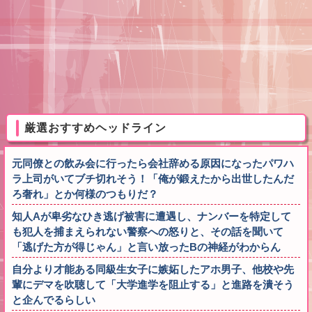
厳選おすすめヘッドライン
元同僚との飲み会に行ったら会社辞める原因になったパワハ
ラ上司がいてブチ切れそう！「俺が鍛えたから出世したんだ
ろ奢れ」とか何様のつもりだ？
知人Aが卑劣なひき逃げ被害に遭遇し、ナンバーを特定して
も犯人を捕まえられない警察への怒りと、その話を聞いて
「逃げた方が得じゃん」と言い放ったBの神経がわからん
自分より才能ある同級生女子に嫉妬したアホ男子、他校や先
輩にデマを吹聴して「大学進学を阻止する」と進路を潰そう
と企んでるらしい