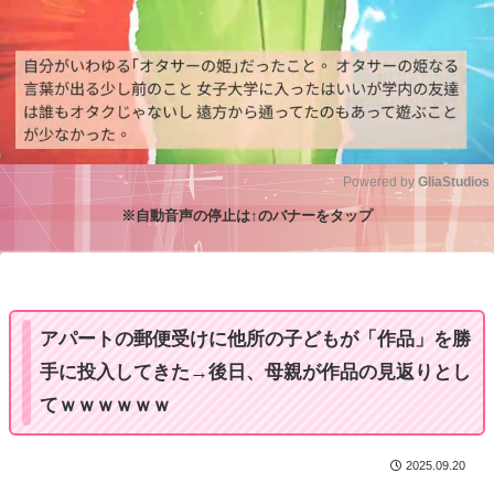
Powered by 
GliaStudios
※自動音声の停止は↑のバナーをタップ
M
u
t
e
アパートの郵便受けに他所の子どもが「作品」を勝
手に投入してきた→後日、母親が作品の見返りとし
てｗｗｗｗｗｗ
2025.09.20