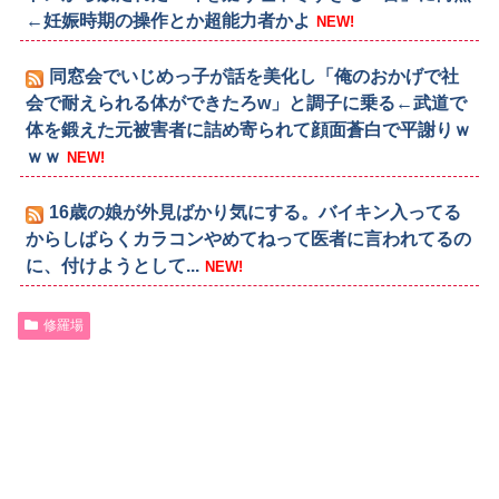
←妊娠時期の操作とか超能力者かよ
NEW!
同窓会でいじめっ子が話を美化し「俺のおかげで社
会で耐えられる体ができたろw」と調子に乗る←武道で
体を鍛えた元被害者に詰め寄られて顔面蒼白で平謝りｗ
ｗｗ
NEW!
16歳の娘が外見ばかり気にする。バイキン入ってる
からしばらくカラコンやめてねって医者に言われてるの
に、付けようとして...
NEW!
修羅場