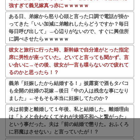
強すぎて義兄嫁真っ赤にｗｗｗｗｗ
ある日、弟嫁から怒り心頭と言った口調で電話が掛か
ってきた「いい加減に弟離れしたらどうですか？毎日
毎日呼び出して」→心辺りがないので、すぐに興信所
に調べさせたらｗｗｗｗｗ
彼女と旅行に行った時、新幹線で自分達がとった指定
席に男性が座っていた。どいてと言っても聞かず、言
い合いに→その後、彼女が一言も喋らないので疲れて
るのかと思ったら！？
義弟「妊娠したから結婚する！」披露宴で酒もタバコ
も全開の妊婦の花嫁→後日「中の人は残念な事になり
ました」←そもそも本当に妊娠してたのか？
夫は前妻と離婚して１年後、私と結婚した。離婚理由
は「トメと合わなくてそれが夫婦不和へと繋がった」
という事だった。夫は「前の結婚で懲りた。おふくろ
に邪魔はさせない」と言っていたが！？