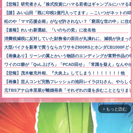
【悲報】研究者さん「株式投資にハマる若者はギャンブルにハマる若
【謎】みい山田「既に印税1億円入ってます」←こいつがネットの叩
松のや「ママ応援企画」がなぜ許されない？「窮屈な世の中」に住む
【速報】れいわ新選組、「いのちの党」に改名他
消費税減税に反対していた財務省の面目が丸潰れに、減税が決まった
大型バイクを新車で買うならカワサキZ900RSとホンダCB1000Fど
【画像あり】リーンの翼とかいう物語のエンディングが富野作品の中
ワイのロ癖が「QoL上げろ」「PCAD回せ」「常識を疑え」なんやが
【悲報】茂木敏充外相、『大炎上』してしまう！！！！！！！他
【画像】芸人コンビ完熟フレッシュの池田レイラ(21)さん、やらし
元TBSアナ山本里菜が離婚発表「それぞれの道を歩むこととなりま
もっと読む
arrow_forward_ios