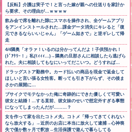
【反転】介護は実子で！と言った嫁が親への仕送りを家計か
ら要求、その理由が…ｗｗｗｗ
飲み会で席を離れた隙にスマホを操作され、全ゲームアプリ
をアンインストールされた…課金データ消失にキレると「復
元できるならいいじゃん」「ゲーム如きで」と逆ギレして帰
走
4/4隣奥「オラァ！いるのは分かってんだよ！子供預かれ！
(ﾄﾞｱｹﾘｰ！」私(ﾋｨｨｨ…)→隣奥の旦那さんに相談したら逃げら
れた。夫に相談してもなにいってだこいつ。どうすれば…
ドラッグストア勤務中。カード払いの商品を現金で返金して
ほしいと言い張る女性客。断っても引き下がらず、その後ま
さかの展開に…
ブサイクでモテなかった俺に奇跡的にできた優しくて可愛い
彼女と結婚！…する直前、彼女妹のせいで想定外すぎる事態
になってしまったんだが………？
女を作って家を出たコトメ夫。コトメ「帰ってきてくれない
なら放火する」→近所のお店に本当に放火して逮捕→心神喪
失で僅か数ヶ月で釈放→生活保護で遊んで暮らしてる