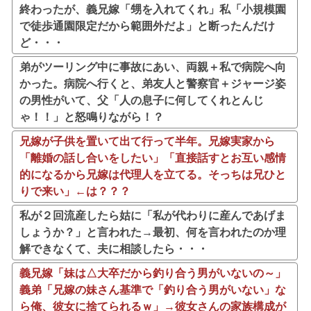
終わったが、義兄嫁「甥を入れてくれ」私「小規模園
で徒歩通園限定だから範囲外だよ」と断ったんだけ
ど・・・
弟がツーリング中に事故にあい、両親＋私で病院へ向
かった。病院へ行くと、弟友人と警察官＋ジャージ姿
の男性がいて、父「人の息子に何してくれとんじ
ゃ！！」と怒鳴りながら！？
兄嫁が子供を置いて出て行って半年。兄嫁実家から
「離婚の話し合いをしたい」「直接話すとお互い感情
的になるから兄嫁は代理人を立てる。そっちは兄ひと
りで来い」←は？？？
私が２回流産したら姑に「私が代わりに産んであげま
しょうか？」と言われた→最初、何を言われたのか理
解できなくて、夫に相談したら・・・
義兄嫁「妹は△大卒だから釣り合う男がいないの～」
義弟「兄嫁の妹さん基準で「釣り合う男がいない」な
ら俺、彼女に捨てられるｗ」→彼女さんの家族構成が