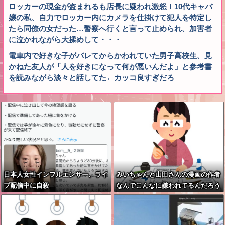
ロッカーの現金が盗まれるも店長に疑われ激怒！10代キャバ
嬢の私、自力でロッカー内にカメラを仕掛けて犯人を特定し
たら同僚の女だった…警察へ行くと言って止められ、加害者
に泣かれながら大揉めして・・・
電車内で好きな子がバレてからかわれていた男子高校生、見
かねた友人が「人を好きになって何が悪いんだよ」と参考書
を読みながら淡々と話してた←カッコ良すぎだろ
日本人女性インフルエンサー、ライ
みいちゃんと山田さんの漫画の作者
ブ配信中に自殺
なんでこんなに嫌われてるんだろう
な