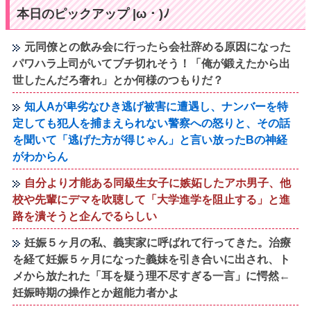
本日のピックアップ |ω・)ﾉ
元同僚との飲み会に行ったら会社辞める原因になった
パワハラ上司がいてブチ切れそう！「俺が鍛えたから出
世したんだろ奢れ」とか何様のつもりだ？
知人Aが卑劣なひき逃げ被害に遭遇し、ナンバーを特
定しても犯人を捕まえられない警察への怒りと、その話
を聞いて「逃げた方が得じゃん」と言い放ったBの神経
がわからん
自分より才能ある同級生女子に嫉妬したアホ男子、他
校や先輩にデマを吹聴して「大学進学を阻止する」と進
路を潰そうと企んでるらしい
妊娠５ヶ月の私、義実家に呼ばれて行ってきた。治療
を経て妊娠５ヶ月になった義妹を引き合いに出され、ト
メから放たれた「耳を疑う理不尽すぎる一言」に愕然←
妊娠時期の操作とか超能力者かよ