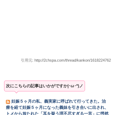
引用元:
http://2chspa.com/thread/kankon/1618224762
次にこちらの記事はいかがですか|･ω･*)ノ
妊娠５ヶ月の私、義実家に呼ばれて行ってきた。治
療を経て妊娠５ヶ月になった義妹を引き合いに出され、
トメから放たれた「耳を疑う理不尽すぎる一言」に愕然