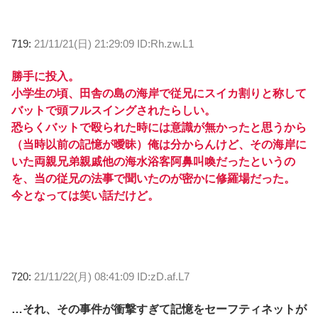
719:
21/11/21(日) 21:29:09 ID:Rh.zw.L1
勝手に投入。
小学生の頃、田舎の島の海岸で従兄にスイカ割りと称して
バットで頭フルスイングされたらしい。
恐らくバットで殴られた時には意識が無かったと思うから
（当時以前の記憶が曖昧）俺は分からんけど、その海岸に
いた両親兄弟親戚他の海水浴客阿鼻叫喚だったというの
を、当の従兄の法事で聞いたのが密かに修羅場だった。
今となっては笑い話だけど。
720:
21/11/22(月) 08:41:09 ID:zD.af.L7
…それ、その事件が衝撃すぎて記憶をセーフティネットが