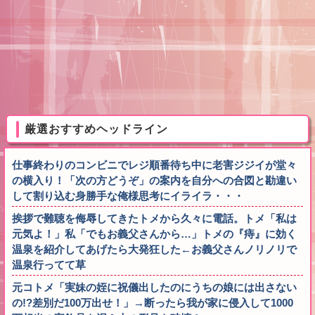
厳選おすすめヘッドライン
仕事終わりのコンビニでレジ順番待ち中に老害ジジイが堂々
の横入り！「次の方どうぞ」の案内を自分への合図と勘違い
して割り込む身勝手な俺様思考にイライラ・・・
挨拶で難聴を侮辱してきたトメから久々に電話。トメ「私は
元気よ！」私「でもお義父さんから…」トメの『痔』に効く
温泉を紹介してあげたら大発狂した←お義父さんノリノリで
温泉行ってて草
元コトメ「実妹の姪に祝儀出したのにうちの娘には出さない
の!?差別だ100万出せ！」→断ったら我が家に侵入して1000