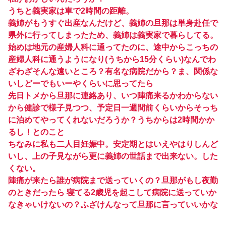
うちと義実家は車で2時間の距離。
義姉がもうすぐ出産なんだけど、義姉の旦那は単身赴任で
県外に行ってしまったため、義姉は義実家で暮らしてる。
始めは地元の産婦人科に通ってたのに、途中からこっちの
産婦人科に通うようになり(うちから15分くらい)なんでわ
ざわざそんな遠いところ？有名な病院だから？ま、関係な
いしどーでもいーやくらいに思ってたら
先日トメから旦那に連絡あり、いつ陣痛来るかわからない
から健診で様子見つつ、予定日一週間前くらいからそっち
に泊めてやってくれないだろうか？うちからは2時間かか
るし！とのこと
ちなみに私も二人目妊娠中。安定期とはいえやはりしんど
いし、上の子見ながら更に義姉の世話まで出来ない。した
くない。
陣痛が来たら誰が病院まで送っていくの？旦那がもし夜勤
のときだったら 寝てる2歳児を起こして病院に送っていか
なきゃいけないの？ふざけんなって旦那に言っていいかな