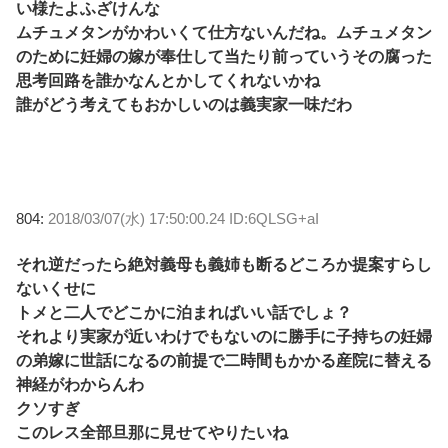
い様たよふざけんな
ムチュメタンがかわいくて仕方ないんだね。ムチュメタン
のために妊婦の嫁が奉仕して当たり前っていうその腐った
思考回路を誰かなんとかしてくれないかね
誰がどう考えてもおかしいのは義実家一味だわ
804:
2018/03/07(水) 17:50:00.24 ID:6QLSG+aI
それ逆だったら絶対義母も義姉も断るどころか提案すらし
ないくせに
トメと二人でどこかに泊まればいい話でしょ？
それより実家が近いわけでもないのに勝手に子持ちの妊婦
の弟嫁に世話になるの前提で二時間もかかる産院に替える
神経がわからんわ
クソすぎ
このレス全部旦那に見せてやりたいね