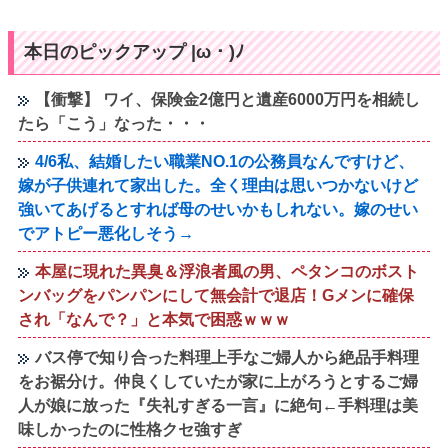
本日のピックアップ |ω・)ﾉ
【衝撃】 ワイ、保険金2億円と遺産6000万円を相続し
たら「こう」なった・・・
4/6私、結婚したい職業NO.1の公務員なんですけど、
嫁が子供連れて家出した。全く理由は思いつかないけど
強いてあげるとすれば母のせいかもしれない。嫁のせい
でアトピー悪化しそう→
本屋に現れた異臭＆浮浪者風の男、ペタンコのボスト
ンバッグをパンパンにして無会計で退店！Gメンに確保
され「なんで？」と本気で困惑ｗｗｗ
バス停で知り合った料理上手なご婦人から絶品手料理
をお裾分け。仲良くしていたが家に上がろうとするご婦
人が娘に放った『失礼すぎる一言』に絶句←手料理は美
味しかったのに性格クセ強すぎ