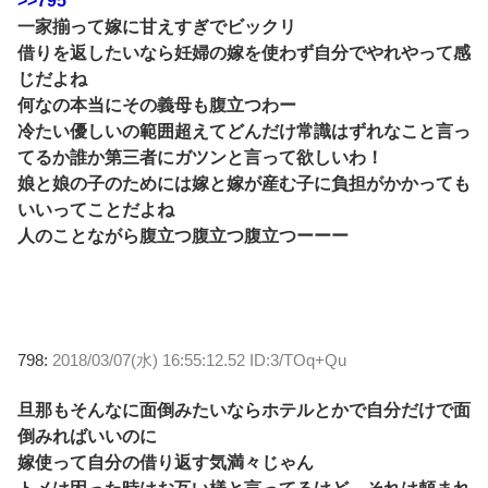
>>795
一家揃って嫁に甘えすぎでビックリ
借りを返したいなら妊婦の嫁を使わず自分でやれやって感
じだよね
何なの本当にその義母も腹立つわー
冷たい優しいの範囲超えてどんだけ常識はずれなこと言っ
てるか誰か第三者にガツンと言って欲しいわ！
娘と娘の子のためには嫁と嫁が産む子に負担がかかっても
いいってことだよね
人のことながら腹立つ腹立つ腹立つーーー
798:
2018/03/07(水) 16:55:12.52 ID:3/TOq+Qu
旦那もそんなに面倒みたいならホテルとかで自分だけで面
倒みればいいのに
嫁使って自分の借り返す気満々じゃん