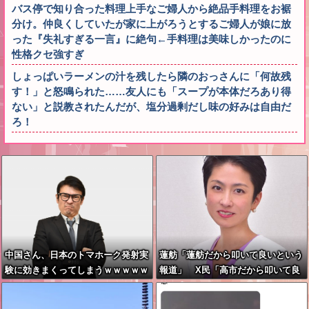
バス停で知り合った料理上手なご婦人から絶品手料理をお裾
分け。仲良くしていたが家に上がろうとするご婦人が娘に放
った『失礼すぎる一言』に絶句←手料理は美味しかったのに
性格クセ強すぎ
しょっぱいラーメンの汁を残したら隣のおっさんに「何故残
す！」と怒鳴られた……友人にも「スープが本体だろあり得
ない」と説教されたんだが、塩分過剰だし味の好みは自由だ
ろ！
中国さん、日本のトマホーク発射実
蓮舫「蓮舫だから叩いて良いという
験に効きまくってしまうｗｗｗｗｗ
報道」 X民「高市だから叩いて良
いをやってるのがお前だろ」