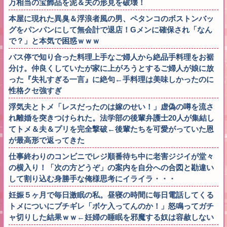
万相当の宝飾品を泥＆夫の形見を破壊！
本屋に現れた異臭＆浮浪者風の男、ペタンコのボストンバッ
グをパンパンにして無会計で退店！Gメンに確保され「なん
で？」と本気で困惑ｗｗｗ
バス停で知り合った料理上手なご婦人から絶品手料理をお裾
分け。仲良くしていたが家に上がろうとするご婦人が娘に放
った『失礼すぎる一言』に絶句←手料理は美味しかったのに
性格クセ強すぎ
浮気夫とトメ「レスだったのは嫁のせい！」虚偽の噂を流さ
れ離婚を突きつけられた。法学部の後輩弁護士20人が集結し
てトメ＆夫＆プリを完全撃破←後輩たちを可愛がっていた恩
が最高形で返ってきた
仕事終わりのコンビニでレジ順番待ち中に老害ジジイが堂々
の横入り！「次の方どうぞ」の案内を自分への合図と勘違い
して割り込む身勝手な俺様思考にイライラ・・・
妊娠５ヶ月で毎日激眠の私。昼寝の時間に毎日電話してくる
トメについにブチギレ「ボケ入ってんのか！」怒鳴ってガチ
ャ切りした結果ｗｗ←妊婦の睡眠を邪魔する奴は容赦しない