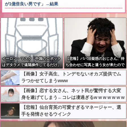
が1億倍良い男です」→結果
イーロン・マスク「中国のロボット
【悲報】パパ活疑惑のおじさん、待
はデタラメで遠隔操作してるだけ」
ち合わせに写真と違う女が来たので
逃げようとするも眼鏡を奪われ可哀
【画像】女子高生、トンデモないオカズ提供でム
想なことになっているところを激写
ラつかせてしまうwww
されてしまう…
【画像】恋する女さん、ネット民が驚愕する大変
身を遂げてしまう←コレは凄過ぎるw w w w w w w
w
【悲報】仙台育英の可愛すぎるマネージャー、選
手を発情させるウインク