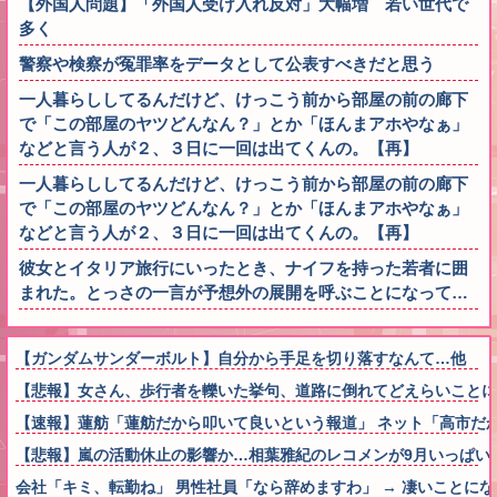
【外国人問題】「外国人受け入れ反対」大幅増 若い世代で
多く
警察や検察が冤罪率をデータとして公表すべきだと思う
一人暮らししてるんだけど、けっこう前から部屋の前の廊下
で「この部屋のヤツどんなん？」とか「ほんまアホやなぁ」
などと言う人が２、３日に一回は出てくんの。【再】
一人暮らししてるんだけど、けっこう前から部屋の前の廊下
で「この部屋のヤツどんなん？」とか「ほんまアホやなぁ」
などと言う人が２、３日に一回は出てくんの。【再】
彼女とイタリア旅行にいったとき、ナイフを持った若者に囲
まれた。とっさの一言が予想外の展開を呼ぶことになって…
【ガンダムサンダーボルト】自分から手足を切り落すなんて…他
【悲報】女さん、歩行者を轢いた挙句、道路に倒れてどえらいことになって
【速報】蓮舫「蓮舫だから叩いて良いという報道」 ネット「高市だ
【悲報】嵐の活動休止の影響か…相葉雅紀のレコメンが9月いっぱい
会社「キミ、転勤ね」 男性社員「なら辞めますわ」 → 凄いことに