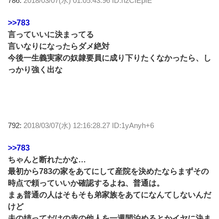
786:
2018/03/07(水) 01:05:43.96 ID:n2CIEpIE
>>783
言っていいに決まってる
言いなりになったらダメ絶対
今後一生義実家の奴隷要員に成り下りたくなかったら、し
っかり強く出な
792:
2018/03/07(水) 12:16:28.27 ID:1yAnyh+6
>>783
ちゃんと断れたかな…
最初から783の家をあてにして産院を決めたならまずその
時点で頼っていいか確認するよね、普通は。
まぁ普通の人はそもそも弟家族をあてになんてしないんだ
けど
夫の姉ってだけの赤の他人を一週間泊めるとかイヤに決ま