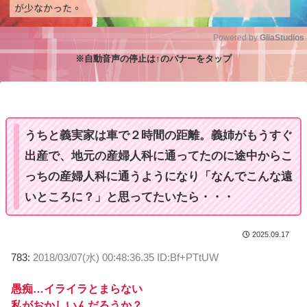
Powered by 
GliaStudios
※自動音声の停止は↑のバナーをタップ
M
u
t
e
うちと義実家は車で２時間の距離。義姉がもうすぐ
出産で、地元の産婦人科に通ってたのに途中からこ
っちの産婦人科に通うようになり「なんでこんな遠
いところに？」と思ってたいたら・・・
2025.09.17
783:
2018/03/07(水) 00:48:36.35 ID:Bf+PTtUW
愚痴…イライラとまらない
私がおかしいんだろうか？