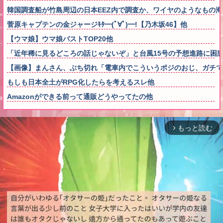
韓国調査船が竹島周辺の日本EEZ内で調査か、ワイヤのようなもの
菅原キャプテンの金ジャージｷﾀ━(ﾟ∀ﾟ)━!【乃木坂46】他
【ウマ娘】ウマ娘バストTOP20他
「近年稀に見るどころの話じゃないぞ」と台風15号の予想進路に困
【画像】まんさん、ぶち切れ「電車内でこういうポジのおじ、ガチで
もしも日本全土がRPG化したらを考えるスレ他
Amazonができる前って通販どうやってたの他
もっと読む
arrow_forward_ios