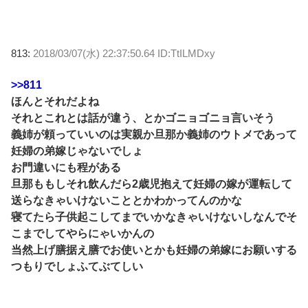
813:
2018/03/07(水) 22:37:50.64 ID:TtILMDxy
>>811
ほんとそれだよね
それとこれとは話が違う、とかゴニョゴニョ言いそう
義姉が頼っていいのは実親か旦那か義姉のウトメであって
妊婦の弟嫁じゃないでしょ
お門違いにも程がある
旦那ももしそれ飲んだら2歳児抱えて妊婦の嫁が運転して
送らなきゃいけないこととかわかってんのかな
寝てたら子供起こしてまでいかなきゃいけないしなんでそ
こまでしてやらにゃいかんの
当然上げ膳据え膳でお使いとかも妊婦の弟嫁にお願いする
つもりでしょふてぶてしい