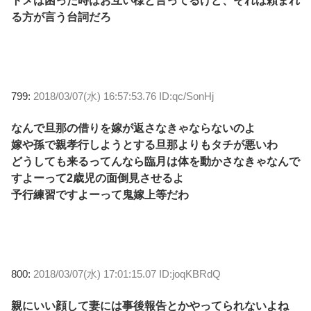
トメは困った時はお互い様と言ってるけど、それは頼まれ
る方が言う台詞だろ
799:
2018/03/07(水) 16:57:53.76 ID:qc/SonHj
なんで旦那の借りを嫁が返さなきゃならないのよ
嫁や孫で親孝行しようとする旦那よりもタチが悪いわ
どうしても来るってんなら臨月は体を動かさなきゃなんで
すよーって2歳児の面倒見させるよ
予行練習ですよーって鬼嫁上等だわ
800:
2018/03/07(水) 17:01:15.07 ID:joqKBRdQ
親にいい顔して妻には事後報告とかやってられないよね