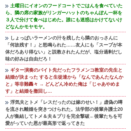
土曜日にイオンのフードコートでごはんを食べていた
ら、隣の席の家族がリンガーハットのちゃんぽん一杯を
３人で分けて食べはじめた。誰にも迷惑はかけてないけ
どなんかモヤモヤ。
しょっぱいラーメンの汁を残したら隣のおっさんに
「何故残す！」と怒鳴られた……友人にも「スープが本
体だろあり得ない」と説教されたんだが、塩分過剰だし
味の好みは自由だろ！
ギター演奏のバイト先だったフラメンコ教室の先生と
結婚が決まった すると生徒達から「なんであんたなんか
と」等非難轟々 → どんどん冷めた俺は「じゃあやめま
す」と結婚を撤回し…
浮気夫とトメ「レスだったのは嫁のせい！」虚偽の噂
を流され離婚を突きつけられた。法学部の後輩弁護士20
人が集結してトメ＆夫＆プリを完全撃破←後輩たちを可
愛がっていた恩が最高形で返ってきた