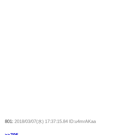
801:
2018/03/07(水) 17:37:15.84 ID:u4mrAKaa