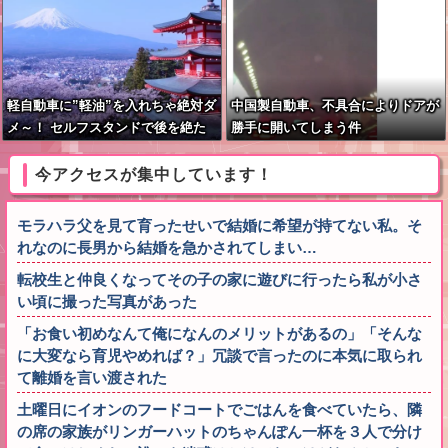
軽自動車に”軽油”を入れちゃ絶対ダ
中国製自動車、不具合によりドアが
メ～！ セルフスタンドで後を絶た
勝手に開いてしまう件
ない「誤給油トラブル」！
今アクセスが集中しています！
モラハラ父を見て育ったせいで結婚に希望が持てない私。そ
れなのに長男から結婚を急かされてしまい…
転校生と仲良くなってその子の家に遊びに行ったら私が小さ
い頃に撮った写真があった
「お食い初めなんて俺になんのメリットがあるの」「そんな
に大変なら育児やめれば？」冗談で言ったのに本気に取られ
て離婚を言い渡された
土曜日にイオンのフードコートでごはんを食べていたら、隣
の席の家族がリンガーハットのちゃんぽん一杯を３人で分け