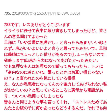
795:
2018/03/07(水) 15:59:44.44 ID:uWUUp0SI
783です、レスありがとうございます
イライラに任せて夜中に殴り書きしてしまったけど、皆さ
んの意見聞けてよかった
旦那に「いや普通に無理だし」と言ったらあまりいい顔さ
れず…私がいいよいいよと言うと思ってたみたいで。旦那
は義姉にちょっとした借りがあるので(しょーもないので
省略します)出来たら力になってあげたかったみたい。
でも無理なもんは無理なので断ってもらったら、トメに
「身内なのに冷たいね。困ったときはお互い様じゃない
の？」と言われたのを気にしている模様
え、なんか私悪者になってんの？協力してあげられない私
がおかしいの？と思っているところに実母から電話があ
り、ついつい愚痴ってしまったら
皆さんと同じような事を言ってくれ、「ストレスためてあ
んたとお腹の子に何かあったらどうするんだ。それでも向