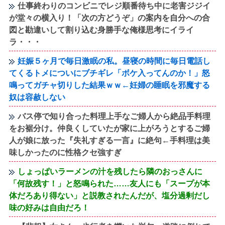
仕事終わりのコンビニでレジ順番待ち中に老害ジジイ
が堂々の横入り！「次の方どうぞ」の案内を自分への合
図と勘違いして割り込む身勝手な俺様思考にイライ
ラ・・・
妊娠５ヶ月で毎日激眠の私。昼寝の時間に毎日電話し
てくるトメについにブチギレ「ボケ入ってんのか！」怒
鳴ってガチャ切りした結果ｗｗ←妊婦の睡眠を邪魔する
奴は容赦しない
バス停で知り合った料理上手なご婦人から絶品手料理
をお裾分け。仲良くしていたが家に上がろうとするご婦
人が娘に放った『失礼すぎる一言』に絶句←手料理は美
味しかったのに性格クセ強すぎ
しょっぱいラーメンの汁を残したら隣のおっさんに
「何故残す！」と怒鳴られた……友人にも「スープが本
体だろあり得ない」と説教されたんだが、塩分過剰だし
味の好みは自由だろ！