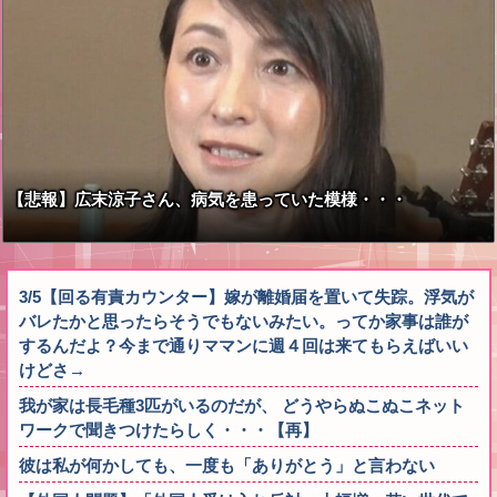
【悲報】広末涼子さん、病気を患っていた模様・・・
3/5【回る有責カウンター】嫁が離婚届を置いて失踪。浮気が
バレたかと思ったらそうでもないみたい。ってか家事は誰が
するんだよ？今まで通りママンに週４回は来てもらえばいい
けどさ→
我が家は長毛種3匹がいるのだが、 どうやらぬこぬこネット
ワークで聞きつけたらしく・・・【再】
彼は私が何かしても、一度も「ありがとう」と言わない