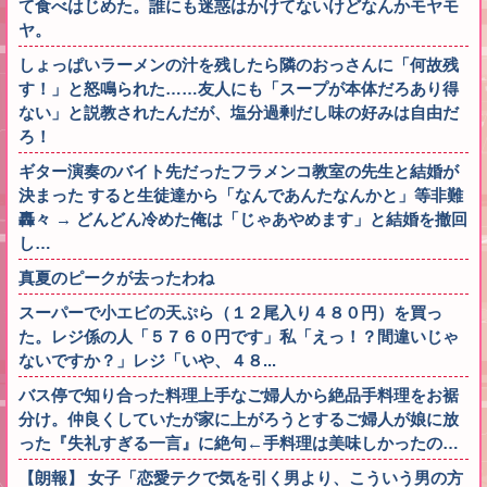
て食べはじめた。誰にも迷惑はかけてないけどなんかモヤモ
ヤ。
しょっぱいラーメンの汁を残したら隣のおっさんに「何故残
す！」と怒鳴られた……友人にも「スープが本体だろあり得
ない」と説教されたんだが、塩分過剰だし味の好みは自由だ
ろ！
ギター演奏のバイト先だったフラメンコ教室の先生と結婚が
決まった すると生徒達から「なんであんたなんかと」等非難
轟々 → どんどん冷めた俺は「じゃあやめます」と結婚を撤回
し…
真夏のピークが去ったわね
スーパーで小エビの天ぷら（１２尾入り４８０円）を買っ
た。レジ係の人「５７６０円です」私「えっ！？間違いじゃ
ないですか？」レジ「いや、４８...
バス停で知り合った料理上手なご婦人から絶品手料理をお裾
分け。仲良くしていたが家に上がろうとするご婦人が娘に放
った『失礼すぎる一言』に絶句←手料理は美味しかったの…
【朗報】 女子「恋愛テクで気を引く男より、こういう男の方