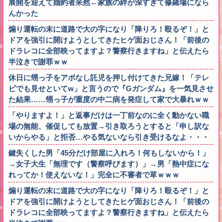
展開を迎えて婚約者呆然←家族の絆が深すぎて修羅場になら
んかった
煽り運転の末に道路で大の字になり「降りろ！殴るぞ！」と
ドアを強引に開けようとしてきたヒゲ面おじさん！「前後の
ドラレコに全部映ってますよ？警察行きますね」と伝えたら
半泣きで謝罪ｗｗ
休日に甥っ子をアポなし託児を押し付けてきた兄嫁！「テレ
ビでも見せといてw」と言うので『Gガンダム』を一気見させ
た結果……甥っ子が重度の中二病を発症して家で大暴れｗｗ
「やりますよ！」と返事だけは一丁前なのに全く動かない職
場の無能、催促しても放置→引き取ろうとすると「申し訳な
いからやる」と拒否…やる気ないなら引き受けるなよ・・・
鍵失くした男「45分だけ部屋に入れろ！何もしないから！」
→女子大生「無理です（警察呼びます）」→男「熱中症にな
れってか！使えないな！」完全に不審者で草ｗｗｗ
煽り運転の末に道路で大の字になり「降りろ！殴るぞ！」と
ドアを強引に開けようとしてきたヒゲ面おじさん！「前後の
ドラレコに全部映ってますよ？警察行きますね」と伝えたら