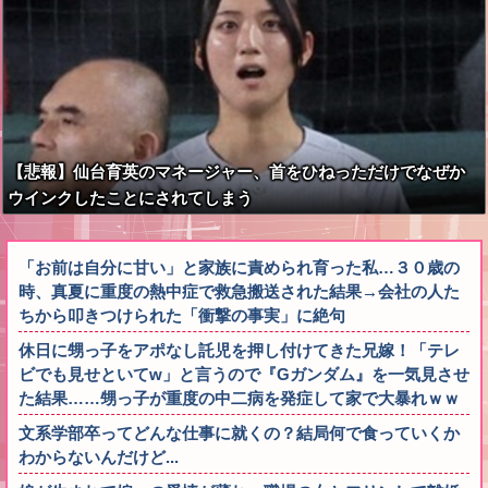
【悲報】仙台育英のマネージャー、首をひねっただけでなぜか
ウインクしたことにされてしまう
「お前は自分に甘い」と家族に責められ育った私…３０歳の
時、真夏に重度の熱中症で救急搬送された結果→会社の人た
ちから叩きつけられた「衝撃の事実」に絶句
休日に甥っ子をアポなし託児を押し付けてきた兄嫁！「テレ
ビでも見せといてw」と言うので『Gガンダム』を一気見させ
た結果……甥っ子が重度の中二病を発症して家で大暴れｗｗ
文系学部卒ってどんな仕事に就くの？結局何で食っていくか
わからないんだけど...