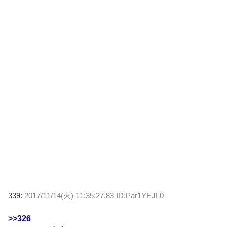
339:
2017/11/14(火) 11:35:27.83 ID:Par1YEJL0
>>326