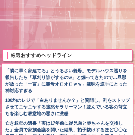
厳選おすすめヘッドライン
「隣に早く家建てろ」とうるさい義母。モデルハウス巡りを
報告したら「草刈り誰がするのw」と煽ってきたので…旦那
が放った「一言」に義母オロオロｗｗ←嫌味を逆手にとった
神対応すぎる
100均のレジで「白ありませんか？」と質問し、列をストップ
させてニヤニヤする迷惑サラリーマン！並んでいる客の苛立
ちを楽しむ底意地の悪さに激怒
亡き叔母の遺書「実は17年前に従兄弟と赤ちゃんを交換し
た」全員で家族会議を開いた結果、拍子抜けするほど〇〇な