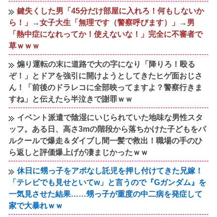
鍵失くした男「45分だけ部屋に入れろ！何もしないか
ら！」→女子大生「無理です（警察呼びます）」→男
「熱中症になれってか！使えないな！」完全に不審者で
草ｗｗｗ
煽り運転の末に道路で大の字になり「降りろ！殴る
ぞ！」とドアを強引に開けようとしてきたヒゲ面おじさ
ん！「前後のドラレコに全部映ってますよ？警察行きま
すね」と伝えたら半泣きで謝罪ｗｗ
イベント派遣で陰湿にいじられていた地味な男性スタ
ッフ。ある日、高さ3mの階段から落ちかけた子どもをパ
ルクールで爆走＆ダイブし間一髪で救出！職場の手のひ
ら返しと評価爆上げが凄まじかったｗｗ
休日に甥っ子をアポなし託児を押し付けてきた兄嫁！
「テレビでも見せといてw」と言うので『Gガンダム』を
一気見させた結果……甥っ子が重度の中二病を発症して
家で大暴れｗｗ