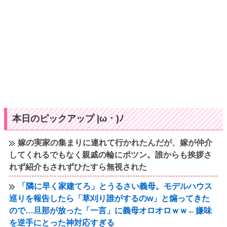
本日のピックアップ |ω・)ﾉ
嫁の実家の集まりに連れて行かれたんだが、嫁が仲介
してくれるでもなく親戚の輪にポツン。誰からも挨拶さ
れず紹介もされずひたすら無視された
「隣に早く家建てろ」とうるさい義母。モデルハウス
巡りを報告したら「草刈り誰がするのw」と煽ってきた
ので…旦那が放った「一言」に義母オロオロｗｗ←嫌味
を逆手にとった神対応すぎる