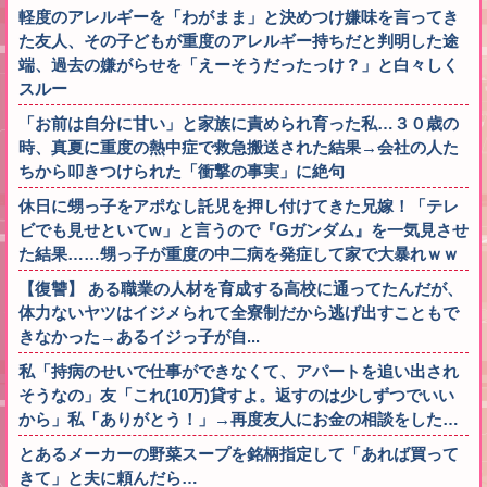
軽度のアレルギーを「わがまま」と決めつけ嫌味を言ってき
た友人、その子どもが重度のアレルギー持ちだと判明した途
端、過去の嫌がらせを「えーそうだったっけ？」と白々しく
スルー
「お前は自分に甘い」と家族に責められ育った私…３０歳の
時、真夏に重度の熱中症で救急搬送された結果→会社の人た
ちから叩きつけられた「衝撃の事実」に絶句
休日に甥っ子をアポなし託児を押し付けてきた兄嫁！「テレ
ビでも見せといてw」と言うので『Gガンダム』を一気見させ
た結果……甥っ子が重度の中二病を発症して家で大暴れｗｗ
【復讐】 ある職業の人材を育成する高校に通ってたんだが、
体力ないヤツはイジメられて全寮制だから逃げ出すこともで
きなかった→あるイジっ子が自...
私「持病のせいで仕事ができなくて、アパートを追い出され
そうなの」友「これ(10万)貸すよ。返すのは少しずつでいい
から」私「ありがとう！」→再度友人にお金の相談をした…
とあるメーカーの野菜スープを銘柄指定して「あれば買って
きて」と夫に頼んだら…