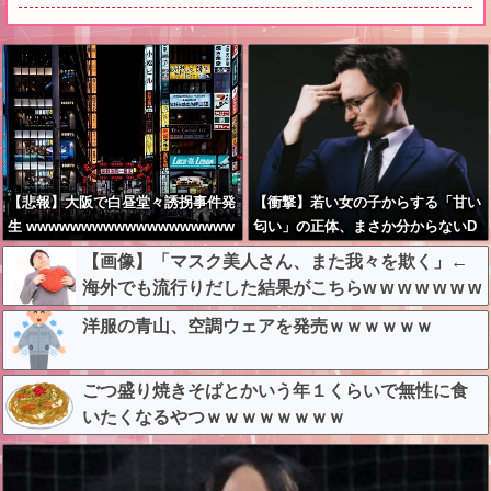
【悲報】大阪で白昼堂々誘拐事件発
【衝撃】若い女の子からする「甘い
生 wwwwwwwwwwwwwwwwwww
匂い」の正体、まさか分からないD
wwwwwwwwwwwwwwwww
Tなんておらんよな？よな？w w w
【画像】「マスク美人さん、また我々を欺く」←
w w w w w w w w
海外でも流行りだした結果がこちらw w w w w w w
洋服の青山、空調ウェアを発売ｗｗｗｗｗｗ
ごつ盛り焼きそばとかいう年１くらいで無性に食
いたくなるやつｗｗｗｗｗｗｗｗ