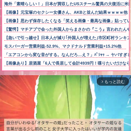
海外「素晴らしい！」日本が買収したUSスチール驚異の大復活に米
【画像】元宝塚のセクシー女優さん、AKBと並んだ結果ｗｗｗｗ他
【画像】思わず保存したくなる「笑える画像・最高な画像」貼ってい
【驚愕】マチアプで会った外国人からまさかの『こう』言われたん
【急いで引っ越せ】日本人が減り｢外国人が増えた｣市区町村ランキング
モスバーガー営業利益-52.9%、マクドナルド営業利益+15.2%他
「エアコンから変な音がする。なんだろ…え？」ﾊﾟｼｬｯ → ヤバす
【画像あり】居酒屋「6人で長居して会計4939円！喋りたいだけな
もっと読む
arrow_forward_ios