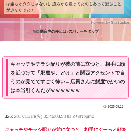
Powered by 
GliaStudios
※自動音声の停止は↑のバナーをタップ
M
u
t
e
キャッチやチラシ配りが彼の前に立つと、相手に顔
を近づけて「邪魔や、どけ」と関西アクセントで言
うのが見ててすごく怖い←店員さんに態度でかいの
は本当引くんだがｗｗｗｗｗｗ
2025.09.15
326:
2017/11/14(火) 05:46:03.98 ID:Z+rlNbpm0
キャッチやチラシ配りが前に立つと、相手にぐーっと顔を