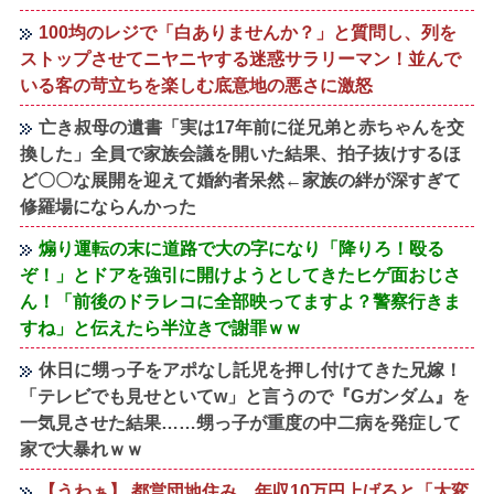
100均のレジで「白ありませんか？」と質問し、列を
ストップさせてニヤニヤする迷惑サラリーマン！並んで
いる客の苛立ちを楽しむ底意地の悪さに激怒
亡き叔母の遺書「実は17年前に従兄弟と赤ちゃんを交
換した」全員で家族会議を開いた結果、拍子抜けするほ
ど〇〇な展開を迎えて婚約者呆然←家族の絆が深すぎて
修羅場にならんかった
煽り運転の末に道路で大の字になり「降りろ！殴る
ぞ！」とドアを強引に開けようとしてきたヒゲ面おじさ
ん！「前後のドラレコに全部映ってますよ？警察行きま
すね」と伝えたら半泣きで謝罪ｗｗ
休日に甥っ子をアポなし託児を押し付けてきた兄嫁！
「テレビでも見せといてw」と言うので『Gガンダム』を
一気見させた結果……甥っ子が重度の中二病を発症して
家で大暴れｗｗ
【うわぁ】 都営団地住み、年収10万円上げると「大変