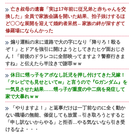
亡き叔母の遺書「実は17年前に従兄弟と赤ちゃんを交
換した」全員で家族会議を開いた結果、拍子抜けするほ
ど〇〇な展開を迎えて婚約者呆然←家族の絆が深すぎて
修羅場にならんかった
煽り運転の末に道路で大の字になり「降りろ！殴る
ぞ！」とドアを強引に開けようとしてきたヒゲ面おじさ
ん！「前後のドラレコに全部映ってますよ？警察行きま
すね」と伝えたら半泣きで謝罪ｗｗ
休日に甥っ子をアポなし託児を押し付けてきた兄嫁！
「テレビでも見せといてw」と言うので『Gガンダム』を
一気見させた結果……甥っ子が重度の中二病を発症して
家で大暴れｗｗ
「やりますよ！」と返事だけは一丁前なのに全く動か
ない職場の無能、催促しても放置→引き取ろうとすると
「申し訳ないからやる」と拒否…やる気ないなら引き受
けるなよ・・・