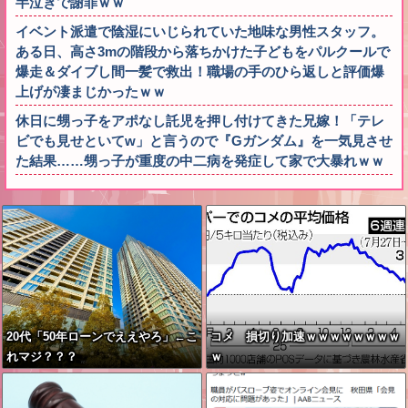
半泣きで謝罪ｗｗ
イベント派遣で陰湿にいじられていた地味な男性スタッフ。
ある日、高さ3mの階段から落ちかけた子どもをパルクールで
爆走＆ダイブし間一髪で救出！職場の手のひら返しと評価爆
上げが凄まじかったｗｗ
休日に甥っ子をアポなし託児を押し付けてきた兄嫁！「テレ
ビでも見せといてw」と言うので『Gガンダム』を一気見させ
た結果……甥っ子が重度の中二病を発症して家で大暴れｗｗ
20代「50年ローンでええやろ」←こ
コメ 損切り加速ｗｗｗｗｗｗｗｗ
れマジ？？？
ｗ