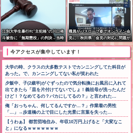
江別大学生暴行ﾀﾋ″主犯格″の川口侑
職員がバスローブ姿でオンライン会
斗被告に「無期懲役」の判決→当時
見に 秋田県「会見の対応に問題が
17歳少年に「懲役30年」の判決
あった」
今アクセスが集中しています！
大学の時、クラスの大多数テストでカンニングしてた科目が
あった。で、カンニングしてない私が笑われた
夕飯中、子(2歳半)がぐずったので気分転換にお風呂に入れて
出てきたら「皿を片付けてないでしょ！義祖母が洗ったんだ
けど！？なめてるの？バカにしてるの？」と言われた…
俺「おっちゃん、何してるんですか…？」作業着の男性
「…」→歩道橋の上で目にした光景に言葉を失った…
【うわぁ】 都営団地住み、年収10万円上げると「大変なこ
と」になるｗｗｗｗｗｗｗ