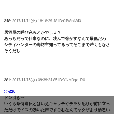
348:
2017/11/14(火) 18:18:29.48 ID:04WtslWl0
居酒屋の呼び込みとかでしょ？
あっちだって仕事なのに、凄んで脅かすなんて最低だわ
シティハンターの海坊主知ってるってそこまで若くもなさ
そうだし
381:
2017/11/15(水) 09:39:24.85 ID:YNM3qx+R0
>>326
ドン引き～
いくら条例違反とはいえキャッチやチラシ配りが前に立っ
ただけでドスの効いた声ですごむなんてヤクザより柄悪い