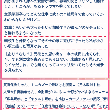
娘が生まれて嫁への愛情が薄れ、職場の女とフリンして離婚
した。ところが、あるトラウマを抱えてしまい...
文系学部卒ってどんな仕事に就くの？結局何で食っていくか
わからないんだけど...
33歳くらいから太ったせいか加齢で＊が緩んだのかチョビッ
と漏れるようになった
転校生と仲良くなってその子の家に遊びに行ったら私が小さ
い頃に撮った写真があった
【あり？なし？】元彼との思い出を、今の彼氏に捨てられ
た。でも別に彼を責めるつもりはない。未練あると思われた
らイヤだしね。でも無くなってコッソリ泣いてたらその光景
を見られて
賀喜遥香ちゃん、ミニカズーで最駆けを演奏ｗ【乃木坂46】他
人気女性配信者さん、全財産がバレる → 金額がヤバすぎるｗｗｗｗ
『広島燃ゆ』と『ヤクルト燃ゆ』を比較←カープファンの反応「新井
【物議】カズレーザー「任意保険は強制にしろ」→なんG民「それた