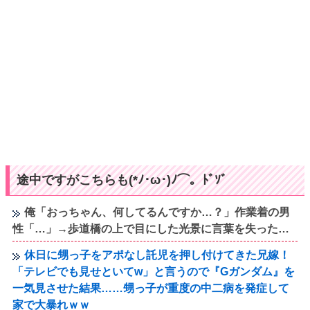
途中ですがこちらも(*ﾉ･ω･)ﾉ⌒。ﾄﾞｿﾞ
俺「おっちゃん、何してるんですか…？」作業着の男
性「…」→歩道橋の上で目にした光景に言葉を失った…
休日に甥っ子をアポなし託児を押し付けてきた兄嫁！
「テレビでも見せといてw」と言うので『Gガンダム』を
一気見させた結果……甥っ子が重度の中二病を発症して
家で大暴れｗｗ