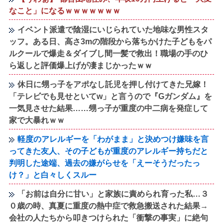
なこと」になるｗｗｗｗｗｗｗ
イベント派遣で陰湿にいじられていた地味な男性スタ
ッフ。ある日、高さ3mの階段から落ちかけた子どもをパ
ルクールで爆走＆ダイブし間一髪で救出！職場の手のひ
ら返しと評価爆上げが凄まじかったｗｗ
休日に甥っ子をアポなし託児を押し付けてきた兄嫁！
「テレビでも見せといてw」と言うので『Gガンダム』を
一気見させた結果……甥っ子が重度の中二病を発症して
家で大暴れｗｗ
軽度のアレルギーを「わがまま」と決めつけ嫌味を言
ってきた友人、その子どもが重度のアレルギー持ちだと
判明した途端、過去の嫌がらせを「えーそうだったっ
け？」と白々しくスルー
「お前は自分に甘い」と家族に責められ育った私…３
０歳の時、真夏に重度の熱中症で救急搬送された結果→
会社の人たちから叩きつけられた「衝撃の事実」に絶句