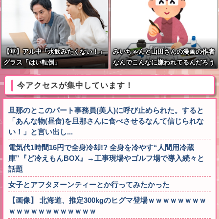
【草】アル中「水飲みたくない！」
みいちゃんと山田さんの漫画の作者
グラス「はい転倒」
なんでこんなに嫌われてるんだろう
な
今アクセスが集中しています！
旦那のとこのパート事務員(美人)に呼び止められた。すると
「あんな物(昼食)を旦那さんに食べさせるなんて信じられな
い！」と言い出し...
電気代1時間16円で全身冷却!? 全身を冷やす“人間用冷蔵
庫”『ど冷えもんBOX』→工事現場やゴルフ場で導入続々と
話題
女子とアフタヌーンティーとか行ってみたかった
【画像】 北海道、推定300kgのヒグマ登場ｗｗｗｗｗｗｗｗ
ｗｗｗｗｗｗｗｗｗｗｗｗ