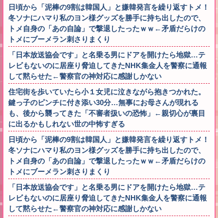
日頃から「泥棒の9割は韓国人」と嫌韓発言を繰り返すトメ！
冬ソナにハマり私のヨン様グッズを勝手に持ち出したので、
トメ自身の「あの自論」で撃退したったｗｗ←矛盾だらけの
トメにブーメラン刺さりまくり
「日本放送協会です」と名乗る男にドアを開けたら地獄…テ
レビもないのに居座り脅迫してきたNHK集金人を警察に通報
して黙らせた←警察官の神対応に感謝しかない
住宅街を歩いていたら小１女児に泣きながら抱きつかれた。
鍵っ子のピンチに付き添い30分…無事にお母さんが現れる
も、後から襲ってきた「不審者扱いの恐怖」←親切心が裏目
に出るかもしれない世の中怖すぎる
日頃から「泥棒の9割は韓国人」と嫌韓発言を繰り返すトメ！
冬ソナにハマり私のヨン様グッズを勝手に持ち出したので、
トメ自身の「あの自論」で撃退したったｗｗ←矛盾だらけの
トメにブーメラン刺さりまくり
「日本放送協会です」と名乗る男にドアを開けたら地獄…テ
レビもないのに居座り脅迫してきたNHK集金人を警察に通報
して黙らせた←警察官の神対応に感謝しかない