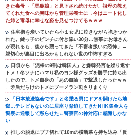
きた毒母→「馬鹿娘」と見下され続けたが、祖母の教え
てくれた食への興味から管理栄養士に→今はニート化し
た姉と毒母に幸せな姿を見せつけてるｗｗｗ
住宅街を歩いていたら小１女児に泣きながら抱きつか
れた。鍵っ子のピンチに付き添い30分…無事にお母さん
が現れるも、後から襲ってきた「不審者扱いの恐怖」←
親切心が裏目に出るかもしれない世の中怖すぎる
日頃から「泥棒の9割は韓国人」と嫌韓発言を繰り返す
トメ！冬ソナにハマり私のヨン様グッズを勝手に持ち出
したので、トメ自身の「あの自論」で撃退したったｗｗ
←矛盾だらけのトメにブーメラン刺さりまくり
「日本放送協会です」と名乗る男にドアを開けたら地
獄…テレビもないのに居座り脅迫してきたNHK集金人を
警察に通報して黙らせた←警察官の神対応に感謝しかな
い
推しの脱退にブチ切れて10mの横断幕を持ち込み「反