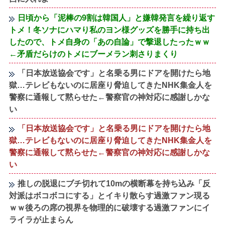
日頃から「泥棒の9割は韓国人」と嫌韓発言を繰り返す
トメ！冬ソナにハマり私のヨン様グッズを勝手に持ち出
したので、トメ自身の「あの自論」で撃退したったｗｗ
←矛盾だらけのトメにブーメラン刺さりまくり
「日本放送協会です」と名乗る男にドアを開けたら地
獄…テレビもないのに居座り脅迫してきたNHK集金人を
警察に通報して黙らせた←警察官の神対応に感謝しかな
い
「日本放送協会です」と名乗る男にドアを開けたら地
獄…テレビもないのに居座り脅迫してきたNHK集金人を
警察に通報して黙らせた←警察官の神対応に感謝しかな
い
推しの脱退にブチ切れて10mの横断幕を持ち込み「反
対派はボコボコにする」とイキり散らす過激ファン現る
ｗｗ後ろの席の視界を物理的に破壊する過激ファンにイ
ライラが止まらん