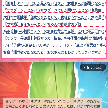
【画像】アイドルにしか見えないセクシー女優さんが話題になるｗｗ
「サウダージ」とかいうサウダージでしか聞いたことない言葉他
大日本帝国陸軍「侵攻できたとして、食糧どうすんだよ」大本営「現
【ウマ娘】セイちゃんとアイちゃんの作接皆カプ他
高市首相への賛同コメントの多さに苛立つ左派、これは不正工作に違
【サッカー界激震】韓国サッカー協会、W杯予選の審判に“性接待”
ワイ「子供2人目欲しいんやが、、、」ヨッメ「金は？育児は？私の
警察「通報者があなただと、お父さんにもわかってしまいますが…」
もっと読む
arrow_forward_ios