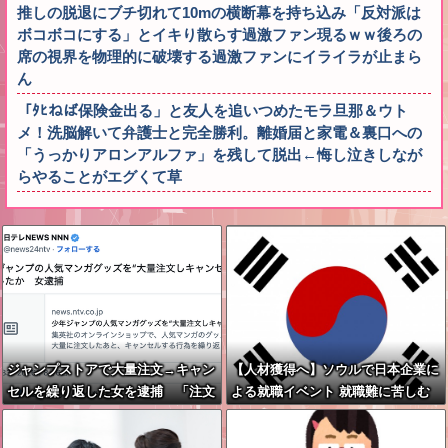
推しの脱退にブチ切れて10mの横断幕を持ち込み「反対派は
ボコボコにする」とイキり散らす過激ファン現るｗｗ後ろの
席の視界を物理的に破壊する過激ファンにイライラが止まら
ん
「ﾀﾋねば保険金出る」と友人を追いつめたモラ旦那＆ウト
メ！洗脳解いて弁護士と完全勝利。離婚届と家電＆裏口への
「うっかりアロンアルファ」を残して脱出←悔し泣きしなが
らやることがエグくて草
ジャンプストアで大量注文→キャン
【人材獲得へ】ソウルで日本企業に
セルを繰り返した女を逮捕 「注文
よる就職イベント 就職難に苦しむ
で欲求が満たされた」総額43億円
韓国の若者が日本に注目