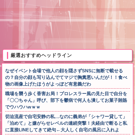
厳選おすすめヘッドライン
なぜイベント会場で他人の顔を隠さずSNSに無断で載せる
の？自分の顔も写り込んでてマジで胸糞悪いんだが！！食べ
物の画像上げたほうがよっぽど有意義だわ
職場を襲う歩く香害お局！プロレスラー風の見た目で自分を
「〇〇ちゃん」呼び、部下を鬱病で何人も潰してお菓子賄賂
でウハウハwｗｗ
切迫流産で自宅安静の私…なのに義弟が「シャワー貸して」
「泊めて」と嫌がらせレベルの連続突撃！夫経由で断ると私
に直接LINEしてきて絶句←大人しく自宅の風呂に入れよ