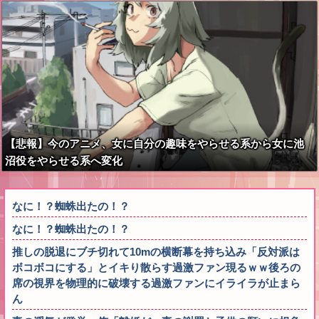
【悲報】今のアニメ、女に自分の趣味をやらせる系から女に池
沼役をやらせる系へ変化
なに！？蜘蛛出たの！？
なに！？蜘蛛出たの！？
推しの脱退にブチ切れて10mの横断幕を持ち込み「反対派は
ボコボコにする」とイキり散らす過激ファン現るｗｗ後ろの
席の視界を物理的に破壊する過激ファンにイライラが止まら
ん