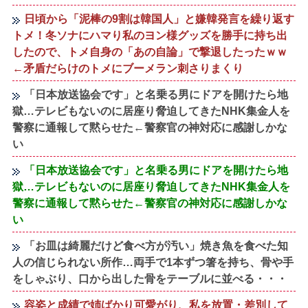
日頃から「泥棒の9割は韓国人」と嫌韓発言を繰り返す
トメ！冬ソナにハマり私のヨン様グッズを勝手に持ち出
したので、トメ自身の「あの自論」で撃退したったｗｗ
←矛盾だらけのトメにブーメラン刺さりまくり
「日本放送協会です」と名乗る男にドアを開けたら地
獄…テレビもないのに居座り脅迫してきたNHK集金人を
警察に通報して黙らせた←警察官の神対応に感謝しかな
い
「日本放送協会です」と名乗る男にドアを開けたら地
獄…テレビもないのに居座り脅迫してきたNHK集金人を
警察に通報して黙らせた←警察官の神対応に感謝しかな
い
「お皿は綺麗だけど食べ方が汚い」焼き魚を食べた知
人の信じられない所作…両手で1本ずつ箸を持ち、骨や手
をしゃぶり、口から出した骨をテーブルに並べる・・・
容姿と成績で姉ばかり可愛がり、私を放置・差別して