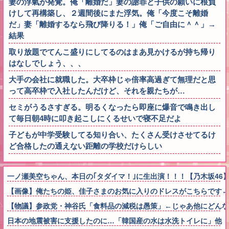
妻の浮氣が発覚。俺「離婚だ」妻の謝罪と子供の願いに根負
けして再構築し、２週間後にまた浮気。俺「今度こそ離婚
だ」妻「離婚するなら飛び降りる！」俺「ご自由に＾＾」→
結果
取り放題でてんこ盛りにしてるのはまあ見かけるが持ち帰り
はなしでしょう、、、
大手の会社に就職した。大卒枠じゃ倍率高過ぎて無理だと思
って高卒枠で入社したんだけど、それを親たちが…
セミがうるさすぎる。明るくなったら即座に爆音で鳴き出し
て毎日朝4時に叩き起こしにくるせいで寝不足だよ
子どもが中学受験してる知り合い、たくさん受けさせてるけ
ど合格したの通えない距離の学校だけらしい
一ノ瀬美空ちゃん、本日の｢タダイマ！｣に生出演！！！【乃木坂46
【画像】俺たちの姫、佳子さまのお気に入りのドレスがこちらです←コレは可
【物議】参政党・神谷氏「食料品の減税は愚策」←じゃあ他にどん
日本の地震被害に支援したのに…「韓国産の水は水洗トイレに」他