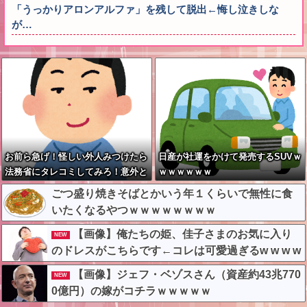
「うっかりアロンアルファ」を残して脱出←悔し泣きしな
が…
お前ら急げ！怪しい外人みつけたら
日産が社運をかけて発売するSUVｗ
法務省にタレコミしてみろ！意外と
ｗｗｗｗｗｗ
仕事するぞ？
ごつ盛り焼きそばとかいう年１くらいで無性に食
いたくなるやつｗｗｗｗｗｗｗｗ
【画像】俺たちの姫、佳子さまのお気に入り
NEW
のドレスがこちらです←コレは可愛過ぎるw w w w
w w w w
【画像】ジェフ・ベゾスさん（資産約43兆770
NEW
0億円）の嫁がコチラｗｗｗｗｗ