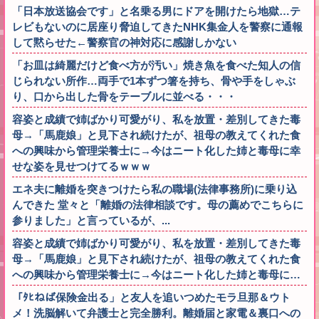
「日本放送協会です」と名乗る男にドアを開けたら地獄…テ
レビもないのに居座り脅迫してきたNHK集金人を警察に通報
して黙らせた←警察官の神対応に感謝しかない
「お皿は綺麗だけど食べ方が汚い」焼き魚を食べた知人の信
じられない所作…両手で1本ずつ箸を持ち、骨や手をしゃぶ
り、口から出した骨をテーブルに並べる・・・
容姿と成績で姉ばかり可愛がり、私を放置・差別してきた毒
母→「馬鹿娘」と見下され続けたが、祖母の教えてくれた食
への興味から管理栄養士に→今はニート化した姉と毒母に幸
せな姿を見せつけてるｗｗｗ
エネ夫に離婚を突きつけたら私の職場(法律事務所)に乗り込
んできた 堂々と「離婚の法律相談です。母の薦めでこちらに
参りました」と言っているが、...
容姿と成績で姉ばかり可愛がり、私を放置・差別してきた毒
母→「馬鹿娘」と見下され続けたが、祖母の教えてくれた食
への興味から管理栄養士に→今はニート化した姉と毒母に…
「ﾀﾋねば保険金出る」と友人を追いつめたモラ旦那＆ウト
メ！洗脳解いて弁護士と完全勝利。離婚届と家電＆裏口への