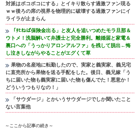
対派はボコボコにする」とイキり散らす過激ファン現る
ｗｗ後ろの席の視界を物理的に破壊する過激ファンにイ
ライラが止まらん
「ﾀﾋねば保険金出る」と友人を追いつめたモラ旦那＆
ウトメ！洗脳解いて弁護士と完全勝利。離婚届と家電＆
裏口への「うっかりアロンアルファ」を残して脱出←悔
し泣きしながらやることがエグくて草
果物の名産地に転勤したので、実家と義実家、義兄宅
に直売所から果物を送る手配をした。後日、義兄嫁「う
ちに届いた物も義実家に届いた物も傷んでた！悪意か！
どういうつもりなの！」
「サウダージ」とかいうサウダージでしか聞いたこと
ない言葉他
～ここから記事の続き～