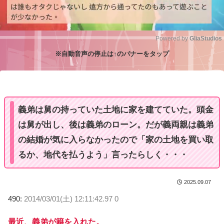
Powered by 
GliaStudios
※自動音声の停止は↑のバナーをタップ
M
u
t
e
義弟は舅の持っていた土地に家を建てていた。頭金
は舅が出し、後は義弟のローン。だが義両親は義弟
の結婚が気に入らなかったので「家の土地を買い取
るか、地代を払うよう」言ったらしく・・・
2025.09.07
490:
2014/03/01(土) 12:11:42.97 0
最近、義弟が籍を入れた。