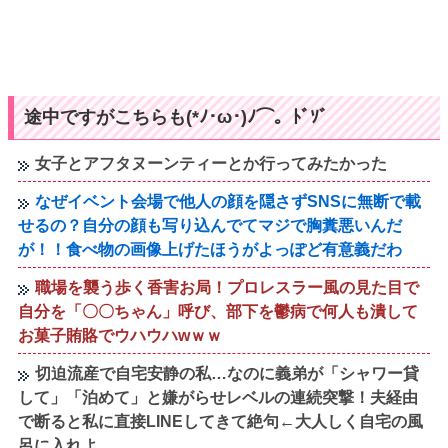
途中ですがこちらも(*ﾉ･ω･)ﾉ⌒。ﾄﾞｿﾞ
女子とアフタヌーンティーとか行ってみたかった
なぜイベント会場で他人の顔を隠さずSNSに無断で載
せるの？自分の顔も写り込んでてマジで胸糞悪いんだ
が！！食べ物の画像上げたほうがよっぽど有意義だわ
職場を襲う歩く香害お局！プロレスラー風の見た目で
自分を「〇〇ちゃん」呼び、部下を鬱病で何人も潰して
お菓子賄賂でウハウハwｗｗ
切迫流産で自宅安静の私…なのに義弟が「シャワー貸
して」「泊めて」と嫌がらせレベルの連続突撃！夫経由
で断ると私に直接LINEしてきて絶句←大人しく自宅の風
呂に入れよ