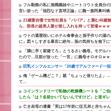
フル勤務の私に無職義妹やニートコウト全員分の
言い放った「強烈なド直球正論」に義一族阿鼻叫喚
23歳妻自慢で女性社員を「ババア」と蔑む48
ら、部長の超美人妻が差し入れを持って登場ｗｗｗ
ウトの還暦祝いにホテル食事会と孫手作りの湯の
に」図々しすぎる暴言に絶句←孫の気持ちを無下に
「隣に早く家建てろ」とうるさい義母。モデルハ
たので…旦那が放った「一言」に義母オロオロｗｗ
巨乳インフルエンサー「20歳でアルファード一
俺「ゲーム機どこ？」親「ちょっと借りたよ」→
て…
コインランドリーで私物の乾燥機シートを「ご自
したら「は？名前かいてないんですけど」と逆ギレ
亡き叔母の遺書「実は17年前に従兄弟と赤ちゃ