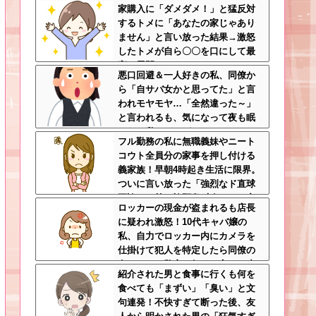
家購入に「ダメダメ！」と猛反対
さんが大爆発する事態に
するトメに「あなたの家じゃあり
ません」と言い放った結果→激怒
したトメが自ら〇〇を口にして最
高の展開へｗｗｗｗｗｗ
悪口回避＆一人好きの私、同僚か
ら「自サバ女かと思ってた」と言
われモヤモヤ…「全然違った～」
と言われるも、気になって夜も眠
れない私はどこがサバサバ？←ネ
フル勤務の私に無職義妹やニート
チネチ気にしてる時点で自サバじ
コウト全員分の家事を押し付ける
ゃない
義家族！早朝4時起き生活に限界。
ついに言い放った「強烈なド直球
正論」に義一族阿鼻叫喚ｗｗ←怠
ロッカーの現金が盗まれるも店長
け者どもに正論のナイフをグサリ
に疑われ激怒！10代キャバ嬢の
私、自力でロッカー内にカメラを
仕掛けて犯人を特定したら同僚の
女だった…警察へ行くと言って止
紹介された男と食事に行くも何を
められ、加害者に泣かれながら大
食べても「まずい」「臭い」と文
揉めして・・・
句連発！不快すぎて断った後、友