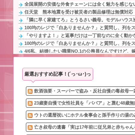
全国展開の安価な外食チェーンには全く魅力を感じない
任天堂 熊本地震を受け被災者の製品修理は無償対応（
「隣に早く家建てろ」とうるさい義母。モデルハウス巡
100均のレジで「白ありませんか？」と質問し、列をス
「やりますよ！」と返事だけは一丁前なのに全く動かな
100均のレジで「白ありませんか？」と質問し、列をス
4/6私、結婚したい職業NO.1の公務員なんですけど、嫁
生理の予定が８月６日なんだけど７月２９日にドバッと
亡き叔母の遺書「実は17年前に従兄弟と赤ちゃんを交換
厳選おすすめ記事！(´っ･ω･)っ
嫁の不倫発覚。子供達にはまだ母親が必要と嫁が主張し
3/6私、結婚したい職業NO.1の公務員なんですけど、嫁
姉「下着に違和感がある！イタズラしたでしょ！？」俺
飲酒強要・スーパーで盗み・反社自慢の毒叔母一家
23歳妻自慢で女性社員を「ババア」と蔑む48歳無
ウトの還暦祝いにホテル食事会と孫手作りの湯のみ
亡き叔母の遺書「実は17年前に従兄弟と赤ちゃん