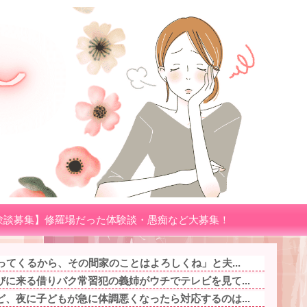
験談募集】修羅場だった体験談・愚痴など大募集！
ってくるから、その間家のことはよろしくね」と夫...
に来る借りパク常習犯の義姉がウチでテレビを見て...
、夜に子どもが急に体調悪くなったら対応するのは...