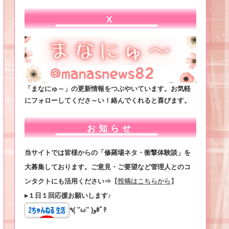
X
「まなにゅ～」の更新情報をつぶやいています。お気軽
にフォローしてくださ～い！絡んでくれると喜びます。
お知らせ
当サイトでは皆様からの「修羅場ネタ・衝撃体験談」を
大募集しております。ご意見・ご要望など管理人とのコ
ンタクトにも活用ください⇒
【
投稿はこちらから
】
▸１日１回応援お願いします♪
٩( ''ω'' )وﾎﾟﾁ