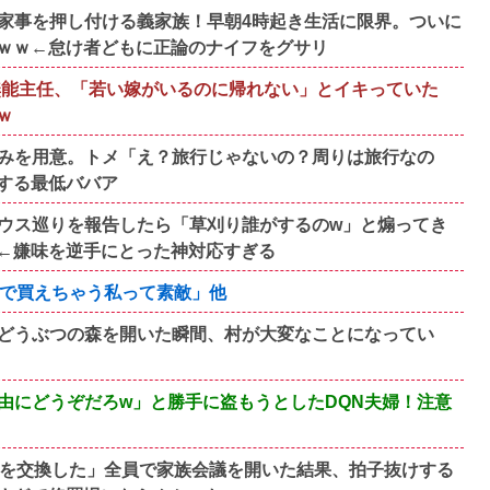
家事を押し付ける義家族！早朝4時起き生活に限界。ついに
ｗｗ←怠け者どもに正論のナイフをグサリ
歳無能主任、「若い嫁がいるのに帰れない」とイキっていた
ｗ
みを用意。トメ「え？旅行じゃないの？周りは旅行なの
する最低ババア
ウス巡りを報告したら「草刈り誰がするのw」と煽ってき
←嫌味を逆手にとった神対応すぎる
括で買えちゃう私って素敵」他
どうぶつの森を開いた瞬間、村が大変なことになってい
由にどうぞだろw」と勝手に盗もうとしたDQN夫婦！注意
んを交換した」全員で家族会議を開いた結果、拍子抜けする