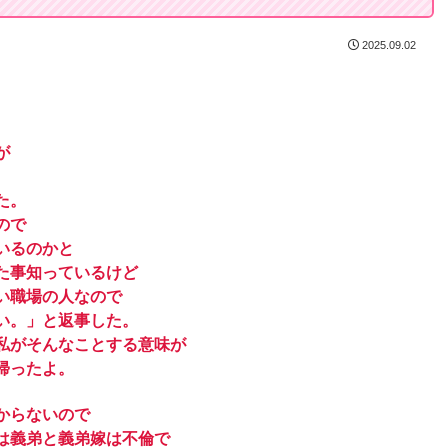
2025.09.02
が
た。
ので
いるのかと
た事知っているけど
い職場の人なので
い。」と返事した。
私がそんなことする意味が
帰ったよ。
からないので
は義弟と義弟嫁は不倫で