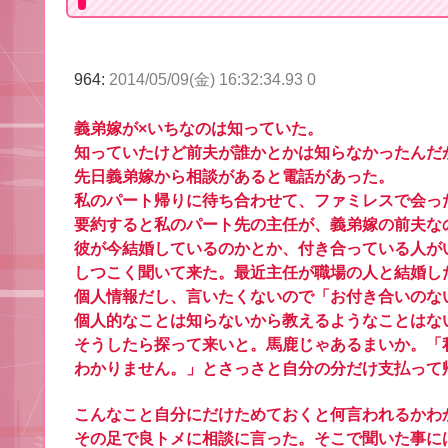
964:
2014/05/09(金) 16:32:34.93 0
義弟嫁が×いちなのは知っていた。
知っていたけど前夫が誰かとかは知らなかったんだ
先日義弟嫁から相談があると電話があった。
私のパート帰りに待ち合わせて、ファミレスで会っ
要約すると私のパート先の主任が、義弟嫁の前夫な
彼が今結婚しているのかとか、付き合っている人が
しつこく聞いて来た。最近主任が職場の人と結婚し
個人情報だし、言いたくないので「お付き合いのな
個人的なことは知らないから教えるようなことはな
そうしたら探って来いと。馬鹿じゃあるまいか。「
わかりません。」とさっさと自分の分だけ支払って
こんなこと自分にだけためておくと何言われるかわ
その足で良トメに相談に言った。そこで聞いた事に