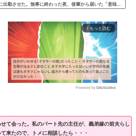
出勤させた。無事に終わった夜、後輩から届いた「意味...
もっと読む
arrow_forward_ios
Powered by 
GliaStudios
M
u
t
わせて会った。私のパート先の主任が、義弟嫁の前夫らし
e
いて来たので、トメに相談したら・・・