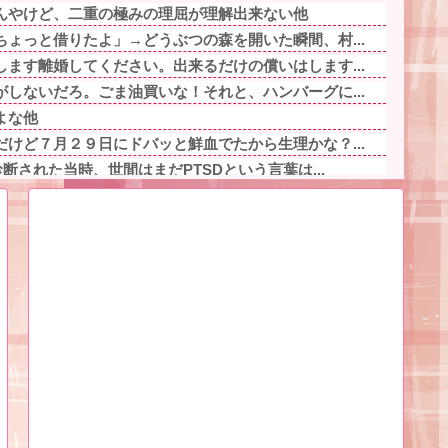
んやけど、二重の極みの理屈が理解出来ない他
ょっと借りたよ」→どうぶつの森を開いた瞬間、村...
ます離婚してください。出来るだけの償いはします...
しないだろ。ごま油買いな！それと、ハンバーグに...
よな他
けど７月２９日にドバッと鮮血でたから生理かな？...
断された当時、世間はまだPTSDという言葉は...
っ越し先でご近所になり粘着開始！！「どこまで送...
だ母親が必要と嫁が主張し、血の滲む思いで再構築...
期懲役 江別大学生殺人事件、19歳で取り返し...
医者が言ってた 眠ってる間に飼い主の顔とかを...