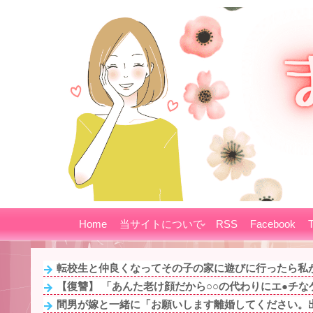
Home
当サイトについて
RSS
Facebook
T
転校生と仲良くなってその子の家に遊びに行ったら私が
【復讐】 「あんた老け顔だから○○の代わりにエ●チなゲ
間男が嫁と一緒に「お願いします離婚してください。出