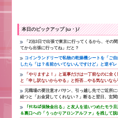
本日のピックアップ |ω・)ﾉ
「2泊3日で出張で東京に行ってくるから、その
てから出張に行ってね」だと？
コインランドリーで私物の乾燥機シートを「ご自
したら「は？名前かいてないんですけど」と逆ギレ
「やりますよ！」と返事だけは一丁前なのに全く
と「申し訳ないからやる」と拒否…やる気ないなら
元職場の要注意オバサン、引っ越し先でご近所に
経つと「お金貸してくれない？」断ると翌日、玄関
「ﾀﾋねば保険金出る」と友人を追いつめたモラ
＆裏口への「うっかりアロンアルファ」を残して脱