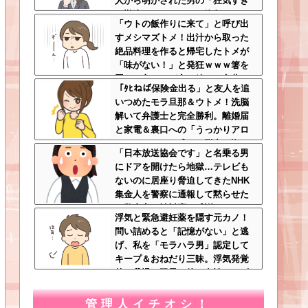
人から明かされた男の「狂気すぎ
る勘違いシナリオ」に絶句ｗｗ←
「ウトの飯作りに来て」と呼び出
手料理食べたいなら素直に言え
すメシマズトメ！出汁から取った
絶品料理を作ると帰宅したトメが
「味がない！」と発狂ｗｗｗ箸を
置いた良ウトが言い放った言葉と
「ﾀﾋねば保険金出る」と友人を追
は←良ウトさんの神対応にスカッ
いつめたモラ旦那＆ウトメ！洗脳
とする
解いて弁護士と完全勝利。離婚届
と家電＆裏口への「うっかりアロ
ンアルファ」を残して脱出←悔し
「日本放送協会です」と名乗る男
泣きしながらやることがエグくて
にドアを開けたら地獄…テレビも
草
ないのに居座り脅迫してきたNHK
集金人を警察に通報して黙らせた
←警察官の神対応に感謝しかない
浮気と緊急避妊薬を隠す元カノ！
問い詰めると「記憶がない」と逃
げ、私を「モラハラ男」認定して
キープ＆おねだり三昧。浮気発覚
後、我慢の限界で他の女性とスピ
ード婚した結果ｗｗｗｗｗ
管理人イチオシ！