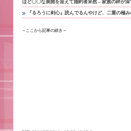
ほど〇〇な展開を迎えて婚約者呆然←家族の絆が深
『るろうに剣心』読んでるんやけど、二重の極み
～ここから記事の続き～