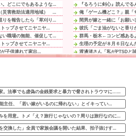
。どこにでもあるような...
『るろうに剣心』読んでる
災害救助法適用地域） ...
俺「ゲーム機どこ？」親「ち
りを報告したら「草刈り...
間男が嫁と一緒に「お願いし
トップさせてニヤニヤ...
彼氏「ごま油がないと香りが
い職場の無能、催促して...
群馬・栃木←コンビ感ある
トップさせてニヤニヤ...
生理の予定が８月６日なんだ
が子供連れて家出...
渡邊渚さん「私がPTSDと診
鮮血でたから生理かな？...
元職場の要注意オバサン、引
した」全員で家族会議...
嫁の不倫発覚。子供達にはま
、血の滲む思いで再構築...
【衝撃】川口被告(19)に無
が子供連れて家出...
ネコと寝るのはよくないって
「してないよ」←姉が寝...
。法事でも虚偽の金銭要求と暴力で脅されトラウマに…...
能主任、「若い嫁がいるのに帰れない」とイキってい...
を用意。トメ「え？旅行じゃないの？周りは旅行なのに...
を交換した」全員で家族会議を開いた結果、拍子抜けす...