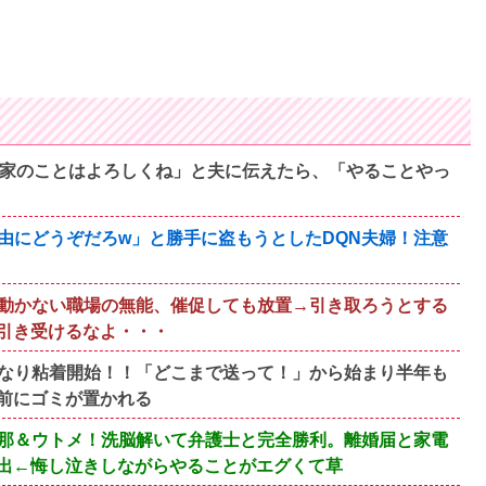
間家のことはよろしくね」と夫に伝えたら、「やることやっ
由にどうぞだろw」と勝手に盗もうとしたDQN夫婦！注意
動かない職場の無能、催促しても放置→引き取ろうとする
引き受けるなよ・・・
なり粘着開始！！「どこまで送って！」から始まり半年も
前にゴミが置かれる
旦那＆ウトメ！洗脳解いて弁護士と完全勝利。離婚届と家電
出←悔し泣きしながらやることがエグくて草