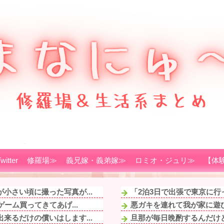
witter
修羅場≫
義兄嫁・義弟嫁≫
ロミオ・ジュリ≫
【体
小さい頃に撮った写真が...
「2泊3日で出張で東京に行
ーム買ってきてあげ...
悪ガキを連れて我が家に遊び
来るだけの償いはします...
旦那が毎日晩酌するんだけど