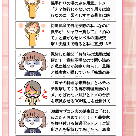
孫手作りの湯のみを用意。トメ
解
「え？旅行じゃないの？周りは旅
行なのに」図々しすぎる暴言に絶
句←孫の気持ちを無下にする最低
切迫流産で自宅安静の私…なのに
ババア
義弟が「シャワー貸して」「泊め
て」と嫌がらせレベルの連続突
撃！夫経由で断ると私に直接LINE
してきて絶句←大人しく自宅の風
泥酔した義父「お前らの遺産は減
呂に入れよ
額だ！」意味不明なので問い詰め
た私に義父が怒鳴り散らし、旦那
と義実家が隠していた「衝撃の裏
切り行為」が発覚ｗｗｗ←知らん
「嫁子の料理は未熟ね」とネチネ
間に200万払われてて草
チ攻撃してくる自称料理自慢のト
メ。かばわない旦那とトメの台所
を壊滅させるDQN返しを仕掛けて
実家に脱出←かばわない旦那も一
38歳マザコン夫の誕生日に「むし
緒に痛い目見ろ
ゅこたんおめでとう！」と義実家
を飾り付ける超過干渉トメ！ご近
所さんを招待してあげたら、38歳
メタボ夫が登場して近所のおじい