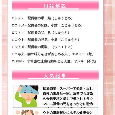
用語解説
□トメ - 配偶者の母、姑（しゅうとめ）
□コトメ - 配偶者の姉妹、小姑（こじゅうとめ）
□ウト - 配偶者の父、舅（しゅうと）
□コウト - 配偶者の兄弟、小舅（こじゅうと）
□ウトメ - 配偶者の両親、（ウト＋トメ）
□エネ夫 - 妻の味方をせず苦しめる夫 、エネミー（敵）
□DQN - 非常識な迷惑行動をとる人達、ヤンキー(不良)
人気記事
飲酒強要・スーパーで盗み・反社
自慢の毒叔母一家。法事でも虚偽
の金銭要求と暴力で脅されトラウ
マに…祖母の死をきっかけに恐怖
の親戚と「永久絶縁」を決意←自
ウトの還暦祝いにホテル食事会と
分の身の安全を最優先にして大正