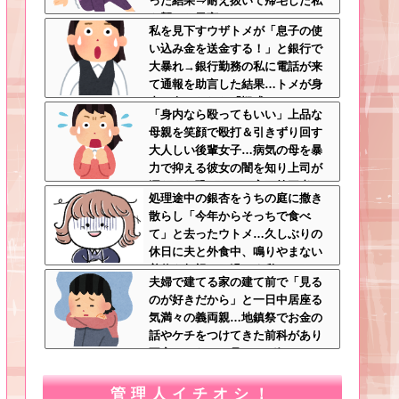
った結果⇒耐え抜いて帰宅した私
を襲った異変ｗｗｗ←ストレスで3
私を見下すウザトメが「息子の使
7.5度の熱が出るのは凄まじい
い込み金を送金する！」と銀行で
大暴れ→銀行勤務の私に電話が来
て通報を助言した結果…トメが身
内に向けられた「疑惑」とは！？
「身内なら殴ってもいい」上品な
←普段見下してる嫁に撃沈される
母親を笑顔で殴打＆引きずり回す
スタイル
大人しい後輩女子…病気の母を暴
力で抑える彼女の闇を知り上司が
漏らした恐ろしい一言←第三者の
処理途中の銀杏をうちの庭に撒き
介入が必要だろ
散らし「今年からそっちで食べ
て」と去ったウトメ…久しぶりの
休日に夫と外食中、鳴りやまない
着信を無視して過ごす私←マナー
夫婦で建てる家の建て前で「見る
モードにして大正解すぎるｗｗｗ
のが好きだから」と一日中居座る
気満々の義両親…地鎮祭でお金の
話やケチをつけてきた前科があり
不安しかない←見るのが好きとか
完全に野次馬の思考
管理人イチオシ！