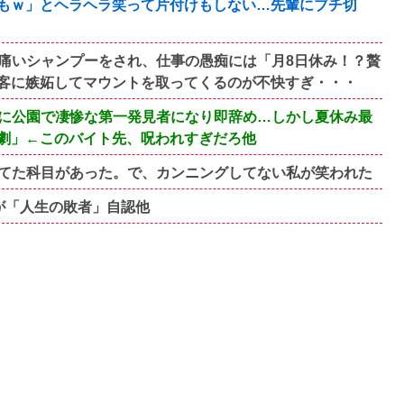
もｗ」とヘラヘラ笑って片付けもしない…先輩にブチ切
痛いシャンプーをされ、仕事の愚痴には「月8日休み！？贅
客に嫉妬してマウントを取ってくるのが不快すぎ・・・
に公園で凄惨な第一発見者になり即辞め…しかし夏休み最
劇」←このバイト先、呪われすぎだろ他
てた科目があった。で、カンニングしてない私が笑われた
が「人生の敗者」自認他