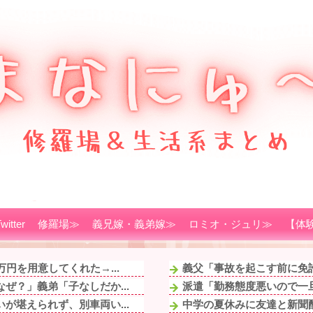
witter
修羅場≫
義兄嫁・義弟嫁≫
ロミオ・ジュリ≫
【体
円を用意してくれた→...
義父「事故を起こす前に免許
ぜ？」義弟「子なしだか...
派遣「勤務態度悪いので一旦
が堪えられず、別車両い...
中学の夏休みに友達と新聞配