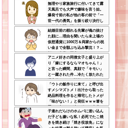
無理やり家族旅行に付いてきて露
限の倫理観すら欠如してる
天風呂でも大声で嫌味を言う姑。
爆発寸前の私が他の客の前で「一
世一代の勇気」を振り絞り決行し
た前代未聞の返り討ちがこちら←
結婚目前の頼れる先輩が魂の抜け
身体を張った捨て身の反撃すぎる
た顔に…理由を聞いたら未上場の
仮想通貨に1000万＆両家からの祝
い金まで全額ぶち込み撃沈！？←
頼れる先輩の要素どこ行ったんだ
アニメ好きの同僚女子と盛り上が
よ
り「嫁にするならマオちゃん！」
と言った瞬間、真顔で「キモい」
と一蹴された件…冷たく放たれた
現実的すぎるお説教に絶句←オタ
「ウトの飯作りに来て」と呼び出
クのノリをリアルで出すとそうな
すメシマズトメ！出汁から取った
る
絶品料理を作ると帰宅したトメが
「味がない！」と発狂ｗｗｗ箸を
置いた良ウトが言い放った言葉と
子連れだらけのホムパに迷い込ん
は←良ウトさんの神対応にスカッ
だ子ども嫌いな私！必死でたこ焼
とする
きを焼き続け「焼き役放免」にな