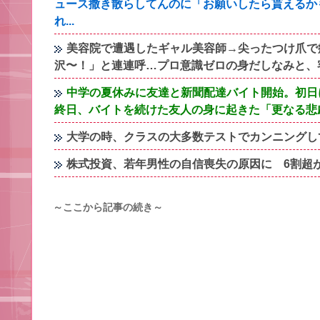
ュース撒き散らしてんのに「お願いしたら貰えるか
れ...
美容院で遭遇したギャル美容師→尖ったつけ爪で
沢〜！」と連連呼…プロ意識ゼロの身だしなみと、
中学の夏休みに友達と新聞配達バイト開始。初日
終日、バイトを続けた友人の身に起きた「更なる悲
大学の時、クラスの大多数テストでカンニングし
株式投資、若年男性の自信喪失の原因に 6割超
～ここから記事の続き～