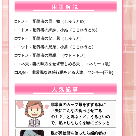
用語解説
□トメ - 配偶者の母、姑（しゅうとめ）
□コトメ - 配偶者の姉妹、小姑（こじゅうとめ）
□ウト - 配偶者の父、舅（しゅうと）
□コウト - 配偶者の兄弟、小舅（こじゅうと）
□ウトメ - 配偶者の両親、（ウト＋トメ）
□エネ夫 - 妻の味方をせず苦しめる夫 、エネミー（敵）
□DQN - 非常識な迷惑行動をとる人達、ヤンキー(不良)
人気記事
非常食のカップ麺をすする私に
「夫にこんなの食べさせてる
の！？」と叫ぶトメ。うるさいの
で、熱々しなちくを額にピタッと
貼り付け、チャーシューを持ち上
親が興信所を使ったら婚約者の
げたらｗｗｗｗｗ