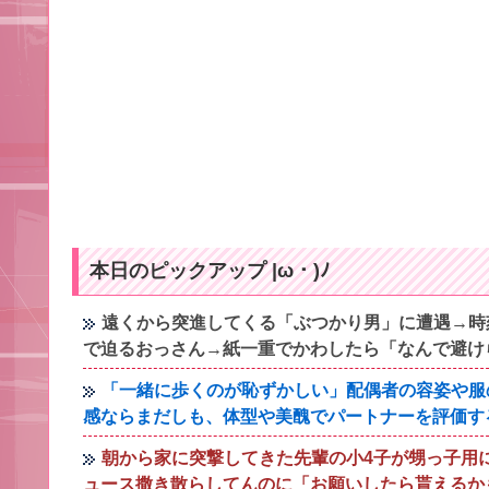
本日のピックアップ |ω・)ﾉ
遠くから突進してくる「ぶつかり男」に遭遇→時
で迫るおっさん→紙一重でかわしたら「なんで避け
「一緒に歩くのが恥ずかしい」配偶者の容姿や服
感ならまだしも、体型や美醜でパートナーを評価す
朝から家に突撃してきた先輩の小4子が甥っ子用に
ュース撒き散らしてんのに「お願いしたら貰えるか