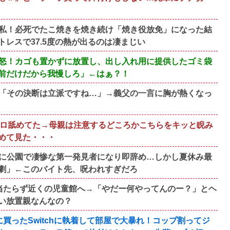
私！必死でたこ焼きを焼き続け「焼き役放免」になった結
レスで37.5度の熱が出るのは凄まじい
怒！カゴも置かずに放置し、出し入れ用に提供したゴミ袋
前だけだから我慢しろ」←はぁ？！
「その決断は立派ですね…」→義父の一言に胸が熱くなっ
ベロ舐めてた→母親は注意するどころかこちらをキッと睨み
めて見た・・・
に公園で凄惨な第一発見者になり即辞め…しかし夏休み最
劇」←このバイト先、呪われすぎだろ
当たらず近くの児童館へ→「やだー何やってんのー？」とヘ
い放置親なんなの？
買ったSwitchに執着して部屋で大暴れ！コップ割ってジ