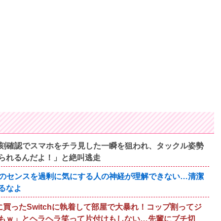
刻確認でスマホをチラ見した一瞬を狙われ、タックル姿勢
られるんだよ！」と絶叫逃走
のセンスを過剰に気にする人の神経が理解できない…清潔
るなよ
買ったSwitchに執着して部屋で大暴れ！コップ割ってジ
もｗ」とヘラヘラ笑って片付けもしない…先輩にブチ切