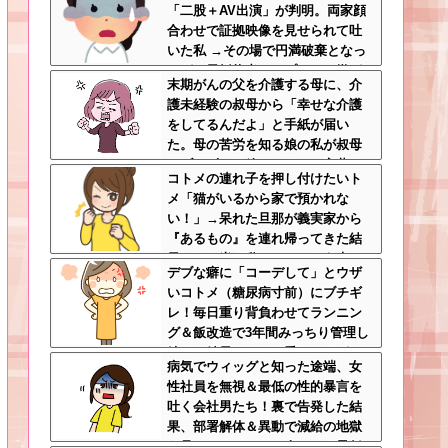
「二股＋AV出演」が判明。両家顔
合わせで証拠映像を見せられて吐
いた私 →その場で円満破棄となっ
たが、元婚約者カップルから嫌が
末期がんの父を介護する母に、介
らせが始まって・・・
護未経験の叔母から「幸せな介護
をしてるんだよ」と手紙が届い
た。母の苦労を知る娘の私が叔母
にブチギレて放ちたかった言葉と
コトメの連れ子を押し付けたいト
は…←無神経すぎて言葉を失うレ
メ「猫がいるから家で預かれな
ベル
い！」→呆れた旦那が義実家から
『あるもの』を連れ帰ってきた結
果…トメ半狂乱ｗｗｗ←そう来る
デブな癖に「コーデして」とウザ
とは思わなかっただろトメ
いコトメ（糖尿病寸前）にブチギ
レ！毎日重り背負わせてランニン
グ＆飯改造で3年間みっちり管理し
続けた結果ｗｗｗ←愛のムチがス
病気でウィッグと知った途端、女
パルタすぎて笑う
性社員を無視＆最低の性的暴言を
吐く会社男たち！裏で告発した結
果、部署解体＆異動で減給の地獄
を見ることにｗｗ←人として最低