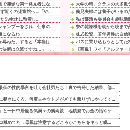
で凄惨な第一発見者にな...
大学の時、クラスの大多数テ
近くの児童館へ→「や...
義兄夫婦には養子がいるのだ
itchに執着し...
私は部活も委員会も趣味活動
ャンプーをされ、仕事の...
寮の乾燥機を朝から晩まで占
嫌になるわ
株式投資、若年男性の自信
尋ねた。すると「本当は...
バスに乗り込もうとしてた2
決断は立派ですね…」→...
【画像】ワイ「アルファード
死でたこ焼きを焼き続け...
【胸糞】友人B「こうすれば
ら美味かった
【画像】誰とエッチしたい
するな！」「確かに...
ロシア戦車工場が攻撃されな
キだ！お前はウワキ性だ...
好きな野球選手をテレビで見
か？
低の性的暴言を吐く会社男たち！裏で告発した結果、部...
覗きにくる。何度夫やウトメが〆ても懲りずにやってく...
と一日中居座る気満々の義両親…地鎮祭でお金の話やケ...
ロ舐めてた→母親は注意するどころかこちらをキッと睨...