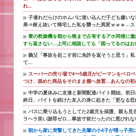
れ...
子連れだらけのホムパに迷い込んだ子ども嫌いな
果⇒耐え抜いて帰宅した私を襲った異変ｗｗｗ←スト
寮の乾燥機を朝から晩まで占有するアホ同僚に激
すら返さない…上司に相談しても「困ってるのはお
義父「事故を起こす前に免許を返そうと思う」私
て…
スーパーの売り場で4〜5歳児がピーマンをベロ
つけ、舐めた商品をそのまま棚へ放置…あんなの初
中学の夏休みに友達と新聞配達バイト開始。初日
終日、バイトを続けた友人の身に起きた「更なる悲
バスに乗り込もうとしてた2歳児を保護、親も見
ラヘラ笑い謝罪ゼロ…事故寸前だったのに悪びれな
朝から家に突撃してきた先輩の小4子が甥っ子用に