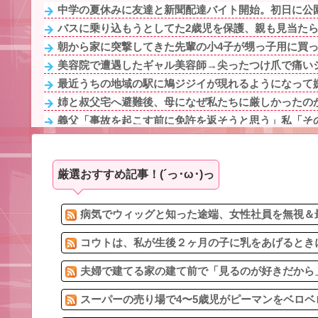
中学の夏休みに友達と新聞配達バイト開始。初日に公園
バスに乗り込もうとしてた2歳児を保護、親も見当たらず
朝から家に突撃してきた先輩の小4子が甥っ子用に買ったSw
美容院で遭遇したギャル美容師→尖ったつけ爪で痛いシ
最近うちの地域の駅に鳩ジジイが現れるようになって
姉と叔父宅へ避難後、母になぜ私たちに厳しかったのか
義父「事故を起こす前に免許を返そうと思う」私「その
子連れだらけのホムパに迷い込んだ子ども嫌いな私！必
酢豚が大好きで、レシピ通りちゃんと計量して作った
厳選おすすめ記事！(´っ･ω･)っ
1/2私「お義母さんには困るのよね…」夫「ママを馬鹿に
好きな野球選手をテレビで見てたら、夫が「それはウワ
酷いことをされた、言われた人に謝罪されて許せます
病気でウィッグと知った途端、女性社員を無視＆最
コウトは、私が生後２ヶ月の子に乳をあげるときに
夫婦で建てる家の建て前で「見るのが好きだから」
スーパーの売り場で4〜5歳児がピーマンをベロベ