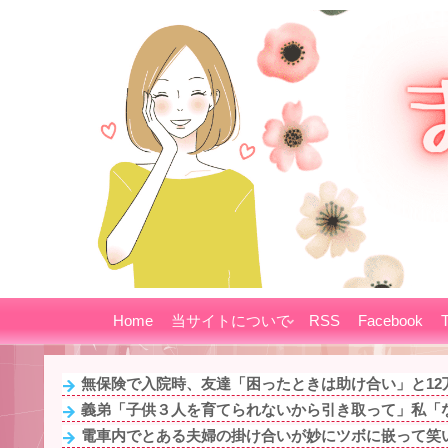
Home
当サイトについて
RSS
Facebook
T
無保険で入院時、友達「困ったときは助け合い」と12万
義弟「子供３人を育てられないから引き取って」私「な
電車内でとある夫婦の掛け合いが妙にツボに嵌って笑い