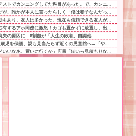
ストでカンニングしてた科目があった。で、カンニ...
が、誰かが本人に言ったらしく「僕は養子なんだっ...
もあり、友人は多かった。現在も信頼できる友人が...
有するアホ同僚に激怒！カゴも置かずに放置し、出...
喪失の原因に 6割超が「人生の敗者」自認他
歳児を保護、親も見当たらず近くの児童館へ→「や...
いいなあ。買いに行くか」店員「ほいっ見積もりな...
普通に見えるｗ」友人Aの障害児の写真を勝手に加...
か見解が別れる六人衆ｗｗｗｗｗｗｗｗｗ他
いのは、ウクライナ側が標的優先順位は低いとは判...
てたら、夫が「それはウワキだ！お前はウワキ性だ...