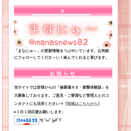
X
「まなにゅ～」の更新情報をつぶやいています。お気軽
にフォローしてくださ～い！絡んでくれると喜びます。
お知らせ
当サイトでは皆様からの「修羅場ネタ・衝撃体験談」を
大募集しております。ご意見・ご要望など管理人とのコ
ンタクトにも活用ください⇒
【
投稿はこちらから
】
▸１日１回応援お願いします♪
٩( ''ω'' )وﾎﾟﾁ