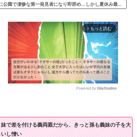
公園で凄惨な第一発見者になり即辞め…しかし夏休み最...
もっと読む
arrow_forward_ios
Powered by 
GliaStudios
M
u
t
と妹で差を付ける義両親だから、きっと孫も義妹の子を大
e
しいし憎い