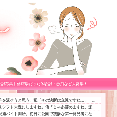
験談募集】修羅場だった体験談・愚痴など大募集！
を返そうと思う」私「その決断は立派ですね…」→...
シフト未定にしますね」俺「じゃあ辞めますね」派...
達バイト開始。初日に公園で凄惨な第一発見者にな...