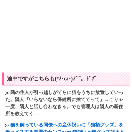
途中ですがこちらも(*ﾉ･ω･)ﾉ⌒。ﾄﾞｿﾞ
隣の住人が引っ越しがてらに猫をうちに放置していっ
た。隣人『いらないなら保健所に捨ててって』→こりゃ
一度、隣人と話し合わなきゃ。でも管理人は隣人の新住
所を教えてく…
猫を飼っている同僚への産休祝いに「猫柄グッズ」を
チョイスする職場のセンスwww猫飼い＝猫グッズ好きと