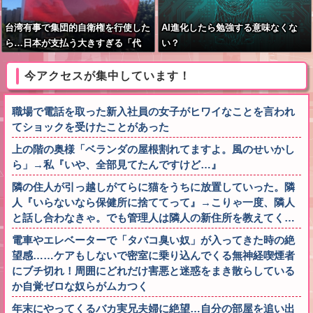
台湾有事で集団的自衛権を行使した
AI進化したら勉強する意味なくな
ら…日本が支払う大きすぎる「代
い？
償」とは？
今アクセスが集中しています！
職場で電話を取った新入社員の女子がヒワイなことを言われ
てショックを受けたことがあった
上の階の奥様「ベランダの屋根割れてますよ。風のせいかし
ら」→私『いや、全部見てたんですけど…』
隣の住人が引っ越しがてらに猫をうちに放置していった。隣
人『いらないなら保健所に捨ててって』→こりゃ一度、隣人
と話し合わなきゃ。でも管理人は隣人の新住所を教えてく…
電車やエレベーターで「タバコ臭い奴」が入ってきた時の絶
望感……ケアもしないで密室に乗り込んでくる無神経喫煙者
にブチ切れ！周囲にどれだけ害悪と迷惑をまき散らしている
か自覚ゼロな奴らがムカつく
年末にやってくるバカ実兄夫婦に絶望…自分の部屋を追い出