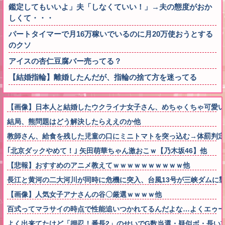
鑑定してもいいよ」夫「しなくていい！」→夫の態度がおか
しくて・・・
パートタイマーで月16万稼いでいるのに月20万使おうとする
のクソ
アイスの杏仁豆腐バー売ってる？
【結婚指輪】離婚したんだが、指輪の捨て方を迷ってる
【画像】日本人と結婚したウクライナ女子さん、めちゃくちゃ可愛い
結局、熊問題はどう解決したらええのか他
教師さん、給食を残した児童の口にミニトマトを突っ込む→体罰判
｢北京ダックやめて！｣ 矢田萌華ちゃん激おこｗ【乃木坂46】他
【悲報】おすすめのアニメ教えてｗｗｗｗｗｗｗｗｗｗ他
長江と黄河の二大河川が同時に危機に突入、台風13号が三峡ダムに
【画像】人気女子アナさんの谷〇厳選ｗｗｗｗ他
百式ってマラサイの時点で性能追いつかれてるんだよな…よくエゥー
よく出来てたけど「押忍！番長2」のせいでG数当選・疑似ボ・長い