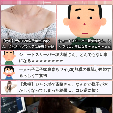
【朗報】元NHK気象予報士(45)さ
ショートスリーバー堀大輔さん、と
ん、えちえちグラビアに挑戦した結
んでもない事になるｗｗｗｗｗｗｗ
果wwwww
ｗ
ショートスリーバー堀大輔さん、とんでもない事
になるｗｗｗｗｗｗｗｗ
一人っ子母子家庭育ちワイ(26)無職の母親が再婚す
るらしくて驚愕
【悲報】ジャンポケ斎藤さん、なんだか様子がお
かしくなってしまった結果…←コレ逆に怖く
ね…？