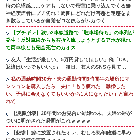
時の絶望感……ケアもしないで密室に乗り込んでくる無
神経喫煙者にブチ切れ！周囲にどれだけ害悪と迷惑をま
き散らしているか自覚ゼロな奴らがムカつく
【ブチギレ】狭い2車線道路で「駐車場待ち」の車列が
発生！反対車線からも右折入庫しようとするアホが現れ
て両車線とも完全死亡のカオス……
友人「生活が厳しい。5万円貸してほしい」俺「OK。
返済はいつでもいいよ」→後日、友人のSNSを見て…
私の通勤時間30分・夫の通勤時間3時間半の場所にマ
ンションを購入したら、夫に「もう疲れた、離婚した
い。子供に会えなくてもいいから1人になりたい」と言わ
れて…
【涙腺崩壊】28年間のお見合い結婚の末、夫婦の絆が
ついに明かされた瞬間がこれｗｗｗｗ
【悲惨】嫁に放置されたオレ、むしろ熟年離婚に早め