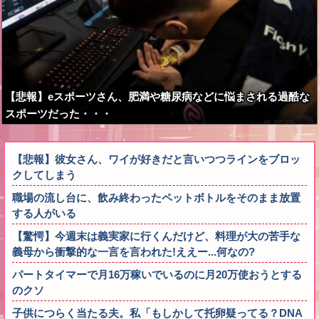
【悲報】eスポーツさん、肥満や糖尿病などに悩まされる過酷な
スポーツだった・・・
【悲報】彼女さん、ワイが好きだと言いつつラインをブロッ
クしてしまう
職場の流し台に、飲み終わったペットボトルをそのまま放置
する人がいる
【驚愕】今週末は義実家に行くんだけど、料理が大の苦手な
義母から衝撃的な一言を言われた!ええー...何なの?
パートタイマーで月16万稼いでいるのに月20万使おうとする
のクソ
子供につらく当たる夫。私「もしかして托卵疑ってる？DNA