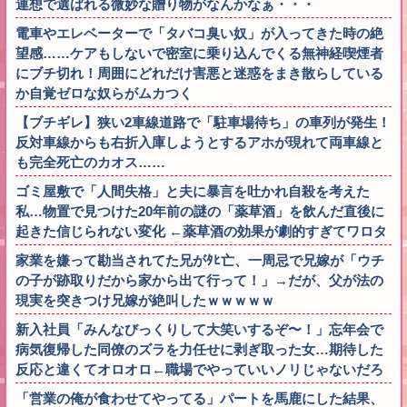
連想で選ばれる微妙な贈り物がなんかなぁ・・・
電車やエレベーターで「タバコ臭い奴」が入ってきた時の絶
望感……ケアもしないで密室に乗り込んでくる無神経喫煙者
にブチ切れ！周囲にどれだけ害悪と迷惑をまき散らしている
か自覚ゼロな奴らがムカつく
【ブチギレ】狭い2車線道路で「駐車場待ち」の車列が発生！
反対車線からも右折入庫しようとするアホが現れて両車線と
も完全死亡のカオス……
ゴミ屋敷で「人間失格」と夫に暴言を吐かれ自殺を考えた
私…物置で見つけた20年前の謎の「薬草酒」を飲んだ直後に
起きた信じられない変化 ←薬草酒の効果が劇的すぎてワロタ
家業を嫌って勘当されてた兄がﾀﾋ亡、一周忌で兄嫁が「ウチ
の子が跡取りだから家から出て行って！」→だが、父が法の
現実を突きつけ兄嫁が絶叫したｗｗｗｗｗ
新入社員「みんなびっくりして大笑いするぞ〜！」忘年会で
病気復帰した同僚のズラを力任せに剥ぎ取った女…期待した
反応と違くてオロオロ←職場でやっていいノリじゃないだろ
「営業の俺が食わせてやってる」パートを馬鹿にした結果、