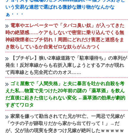
いう安易な連想で選ばれる微妙な贈り物がなんかな
ぁ・・・
電車やエレベーターで「タバコ臭い奴」が入ってきた
時の絶望感……ケアもしないで密室に乗り込んでくる無
神経喫煙者にブチ切れ！周囲にどれだけ害悪と迷惑をま
き散らしているか自覚ゼロな奴らがムカつく
【ブチギレ】狭い2車線道路で「駐車場待ち」の車列が
発生！反対車線からも右折入庫しようとするアホが現れ
て両車線とも完全死亡のカオス……
ゴミ屋敷で「人間失格」と夫に暴言を吐かれ自殺を考
えた私…物置で見つけた20年前の謎の「薬草酒」を飲ん
だ直後に起きた信じられない変化 ←薬草酒の効果が劇的
すぎてワロタ
家業を嫌って勘当されてた兄がﾀﾋ亡、一周忌で兄嫁が
「ウチの子が跡取りだから家から出て行って！」→だ
が、父が法の現実を突きつけ兄嫁が絶叫したｗｗｗｗｗ