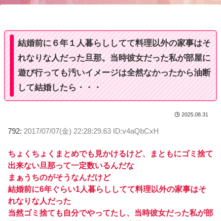
u
t
e
結婚前に６年１人暮らししてて料理以外の家事はそ
れなりな人だった旦那。当時彼女だった私が部屋に
遊び行っても汚いイメージは全然なかったから油断
して結婚したら・・・
2025.08.31
792:
2017/07/07(金) 22:28:29.63 ID:v4aQbCxH
ちょくちょくまとめでも見かけるけど、まともにゴミ捨て
出来ない旦那って一定数いるんだな
まぁうちのがそうなんだけど
結婚前に6年ぐらい1人暮らししてて料理以外の家事はそ
れなりな人だった
当然ゴミ捨ても自分でやってたし、当時彼女だった私が部