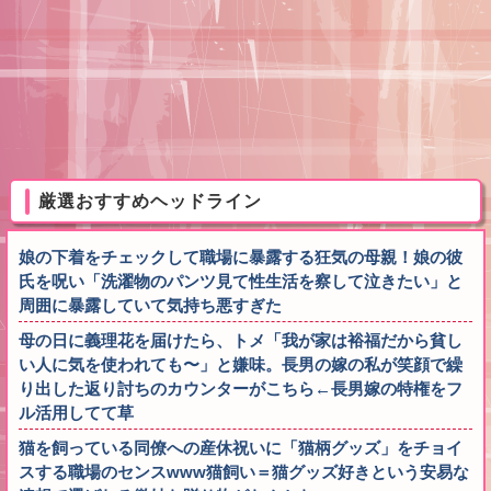
厳選おすすめヘッドライン
娘の下着をチェックして職場に暴露する狂気の母親！娘の彼
氏を呪い「洗濯物のパンツ見て性生活を察して泣きたい」と
周囲に暴露していて気持ち悪すぎた
母の日に義理花を届けたら、トメ「我が家は裕福だから貧し
い人に気を使われても〜」と嫌味。長男の嫁の私が笑顔で繰
り出した返り討ちのカウンターがこちら←長男嫁の特権をフ
ル活用してて草
猫を飼っている同僚への産休祝いに「猫柄グッズ」をチョイ
スする職場のセンスwww猫飼い＝猫グッズ好きという安易な