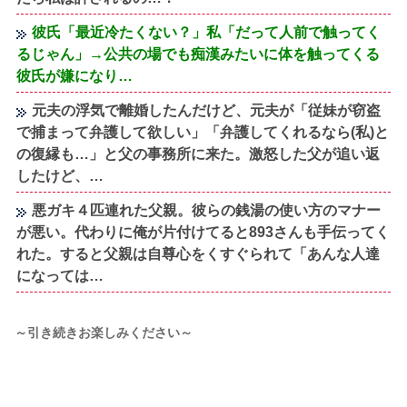
彼氏「最近冷たくない？」私「だって人前で触ってく
るじゃん」→公共の場でも痴漢みたいに体を触ってくる
彼氏が嫌になり…
元夫の浮気で離婚したんだけど、元夫が「従妹が窃盗
で捕まって弁護して欲しい」「弁護してくれるなら(私)と
の復縁も…」と父の事務所に来た。激怒した父が追い返
したけど、…
悪ガキ４匹連れた父親。彼らの銭湯の使い方のマナー
が悪い。代わりに俺が片付けてると893さんも手伝ってく
れた。すると父親は自尊心をくすぐられて「あんな人達
になっては…
～引き続きお楽しみください～