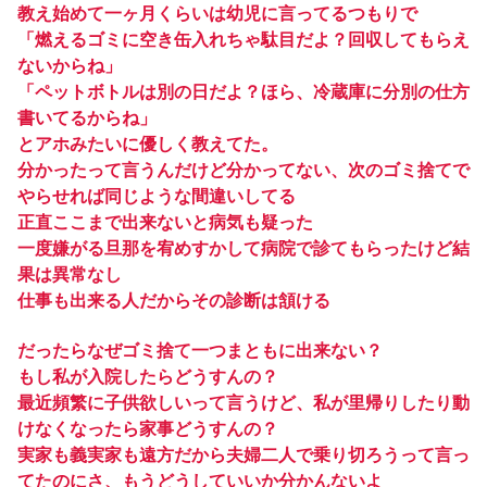
教え始めて一ヶ月くらいは幼児に言ってるつもりで
「燃えるゴミに空き缶入れちゃ駄目だよ？回収してもらえ
ないからね」
「ペットボトルは別の日だよ？ほら、冷蔵庫に分別の仕方
書いてるからね」
とアホみたいに優しく教えてた。
分かったって言うんだけど分かってない、次のゴミ捨てで
やらせれば同じような間違いしてる
正直ここまで出来ないと病気も疑った
一度嫌がる旦那を宥めすかして病院で診てもらったけど結
果は異常なし
仕事も出来る人だからその診断は頷ける
だったらなぜゴミ捨て一つまともに出来ない？
もし私が入院したらどうすんの？
最近頻繁に子供欲しいって言うけど、私が里帰りしたり動
けなくなったら家事どうすんの？
実家も義実家も遠方だから夫婦二人で乗り切ろうって言っ
てたのにさ、もうどうしていいか分かんないよ