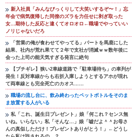
新入社員「みんなびっくりして大笑いするぞ〜！」忘
年会で病気復帰した同僚のズラを力任せに剥ぎ取った
女…期待した反応と違くてオロオロ←職場でやっていい
ノリじゃないだろ
「営業の俺が食わせてやってる」パートを馬鹿にした
結果、社内が荒れ果てて２年で支社が消滅ｗｗ数年後に
会った上司の能天気すぎる発言に絶句
【ブチギレ】狭い2車線道路で「駐車場待ち」の車列が
発生！反対車線からも右折入庫しようとするアホが現れ
て両車線とも完全死亡のカオス……
職場の流し台に、飲み終わったペットボトルをそのま
ま放置する人がいる
私「これ、誕生日プレゼント」娘「何これ？センス無
いね。いらない」私「そんな…」娘「嘘だよ＾＾お母さ
んの真似しただけ！プレゼントありがとう！」←どうし
たら私は許されるの…？