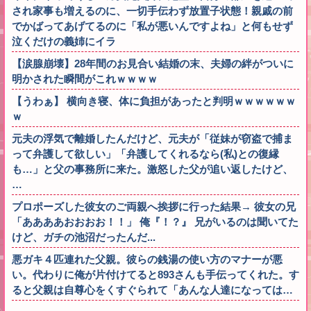
され家事も増えるのに、一切手伝わず放置子状態！親戚の前
でかばってあげてるのに「私が悪いんですよね」と何もせず
泣くだけの義姉にイラ
【涙腺崩壊】28年間のお見合い結婚の末、夫婦の絆がついに
明かされた瞬間がこれｗｗｗｗ
【うわぁ】 横向き寝、体に負担があったと判明ｗｗｗｗｗｗ
ｗ
元夫の浮気で離婚したんだけど、元夫が「従妹が窃盗で捕ま
って弁護して欲しい」「弁護してくれるなら(私)との復縁
も…」と父の事務所に来た。激怒した父が追い返したけど、
…
プロポーズした彼女のご両親へ挨拶に行った結果→ 彼女の兄
「ああああおおおお！！」 俺『！？』 兄がいるのは聞いてた
けど、ガチの池沼だったんだ...
悪ガキ４匹連れた父親。彼らの銭湯の使い方のマナーが悪
い。代わりに俺が片付けてると893さんも手伝ってくれた。す
ると父親は自尊心をくすぐられて「あんな人達になっては…