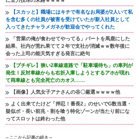
に全力投球の末路ｗｗｗｗ
【スカッと】職場にはキチで有名なお局婆が2人いて私
を含む多くの社員が被害を受けていたが新入社員として
入ってきたチャラメガネが歓迎会でやってくれた
「営業の俺が食わせてやってる」パートを馬鹿にした
結果、社内が荒れ果てて２年で支社が消滅ｗｗ数年後に
会った上司の能天気すぎる発言に絶句
【ブチギレ】狭い2車線道路で「駐車場待ち」の車列が
発生！反対車線からも右折入庫しようとするアホが現れ
て両車線とも完全死亡のカオス……
【画像】人気女子アナさんの谷〇厳選ｗｗｗｗ他
よく出来てたけど「押忍！番長2」のせいでG数当選・
疑似ボ・長い前兆・割を喰う特化ゾーンが当たり前にな
ってスロットは終わった他
～ここから記事の続き～