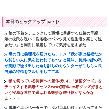
本日のピックアップ |ω・)ﾉ
娘の下着をチェックして職場に暴露する狂気の母親！
娘の彼氏を呪い「洗濯物のパンツ見て性生活を察して泣
きたい」と周囲に暴露していて気持ち悪すぎた
母の日に義理花を届けたら、トメ「我が家は裕福だか
ら貧しい人に気を使われても〜」と嫌味。長男の嫁の私
が笑顔で繰り出した返り討ちのカウンターがこちら←長
男嫁の特権をフル活用してて草
猫を飼っている同僚への産休祝いに「猫柄グッズ」を
チョイスする職場のセンスwww猫飼い＝猫グッズ好きと
いう安易な連想で選ばれる微妙な贈り物がなんかな
ぁ・・・
電車やエレベーターで「タバコ臭い奴」が入ってきた