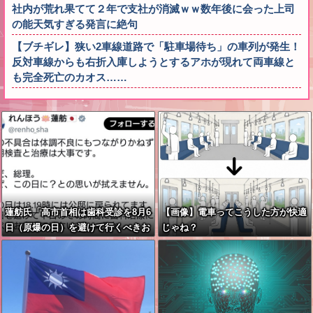
社内が荒れ果てて２年で支社が消滅ｗｗ数年後に会った上司
の能天気すぎる発言に絶句
【ブチギレ】狭い2車線道路で「駐車場待ち」の車列が発生！
反対車線からも右折入庫しようとするアホが現れて両車線と
も完全死亡のカオス……
蓮舫氏「高市首相は歯科受診を8月6
【画像】電車ってこうした方が快適
日（原爆の日）を避けて行くべきお
じゃね？
立場ではないでしょうか」