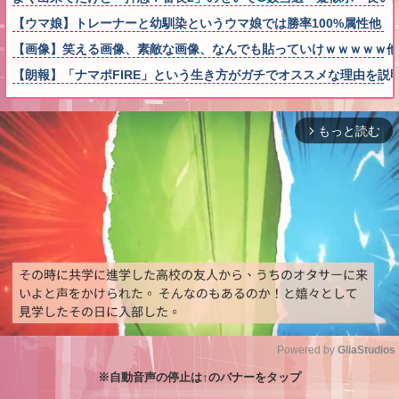
【ウマ娘】トレーナーと幼馴染というウマ娘では勝率100%属性他
【画像】笑える画像、素敵な画像、なんでも貼っていけｗｗｗｗｗ他
【朗報】「ナマポFIRE」という生き方がガチでオススメな理由を説
もっと読む
arrow_forward_ios
Powered by 
GliaStudios
※自動音声の停止は↑のバナーをタップ
M