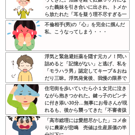
った義妹を引き合いに出され、トメか
ら放たれた「耳を疑う理不尽すぎる一
言」に愕然←妊娠時期の操作とか超能
不倫相手(男)の「心」を完全に掴んだ
力者かよ
私、こうなってしまう・・・
浮気と緊急避妊薬を隠す元カノ！問い
詰めると「記憶がない」と逃げ、私を
「モラハラ男」認定してキープ＆おね
だり三昧。浮気発覚後、我慢の限界で
他の女性とスピード婚した結果ｗｗｗ
住宅街を歩いていたら小１女児に泣き
ｗｗ
ながら抱きつかれた。鍵っ子のピンチ
に付き添い30分…無事にお母さんが現
れるも、後から襲ってきた「不審者扱
いの恐怖」←親切心が裏目に出るかも
「高市総理には愛想尽かした」コメ余
しれない世の中怖すぎる
りに農家が悲鳴 売値は生産原価の半
分以下に…