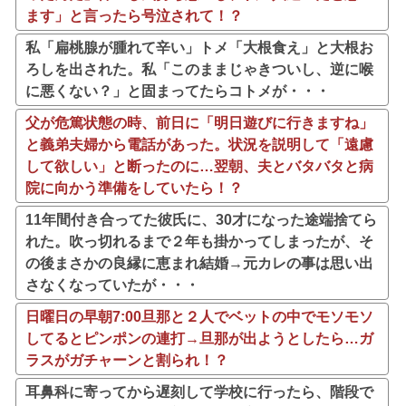
ます」と言ったら号泣されて！？
私「扁桃腺が腫れて辛い」トメ「大根食え」と大根お
ろしを出された。私「このままじゃきついし、逆に喉
に悪くない？」と固まってたらコトメが・・・
父が危篤状態の時、前日に「明日遊びに行きますね」
と義弟夫婦から電話があった。状況を説明して「遠慮
して欲しい」と断ったのに…翌朝、夫とバタバタと病
院に向かう準備をしていたら！？
11年間付き合ってた彼氏に、30才になった途端捨てら
れた。吹っ切れるまで２年も掛かってしまったが、そ
の後まさかの良縁に恵まれ結婚→元カレの事は思い出
さなくなっていたが・・・
日曜日の早朝7:00旦那と２人でベットの中でモソモソ
してるとピンポンの連打→旦那が出ようとしたら…ガ
ラスがガチャーンと割られ！？
耳鼻科に寄ってから遅刻して学校に行ったら、階段で