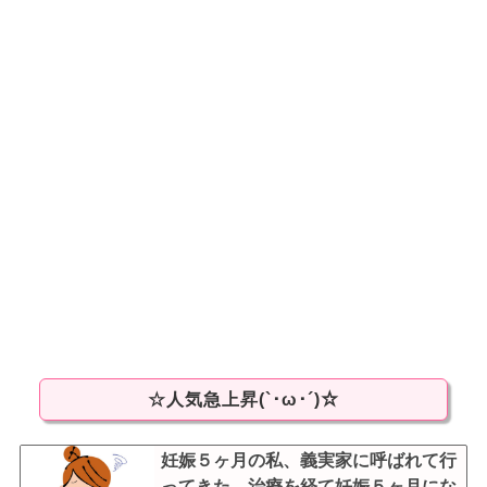
☆人気急上昇(`･ω･´)☆
妊娠５ヶ月の私、義実家に呼ばれて行
ってきた。治療を経て妊娠５ヶ月にな