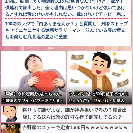
1/6私、結婚したい職業NO.1の公務員なんですけど、嫁が子
供連れて家出した。全く理由は思いつかないけど強いてあげ
るとすれば母のせいかもしれない。嫁のせいでアトピー悪…
100均のレジで「白ありませんか？」と質問し、列をストップ
させてニヤニヤする迷惑サラリーマン！並んでいる客の苛立
ちを楽しむ底意地の悪さに激怒
【画像】令和最新版のあのちゃん、
フリマ民「あと500円値下げ出来ま
可愛過ぎてワイらにブッ刺さりまく
せんか????」ワイ「ほ～い購入
りw w w w w w
ｗ」
祭りって謎だよな、誰が神輿担いでるの？屋台出
店してる奴らは誰の許可を得て商売してるの？
吉野家のステーキ定食1500円ｗｗｗｗｗｗｗｗｗ