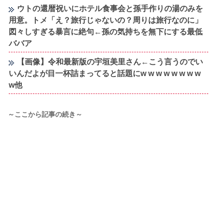
ウトの還暦祝いにホテル食事会と孫手作りの湯のみを
用意。トメ「え？旅行じゃないの？周りは旅行なのに」
図々しすぎる暴言に絶句←孫の気持ちを無下にする最低
ババア
【画像】令和最新版の宇垣美里さん←こう言うのでい
いんだよが目一杯詰まってると話題にw w w w w w w w
w他
～ここから記事の続き～