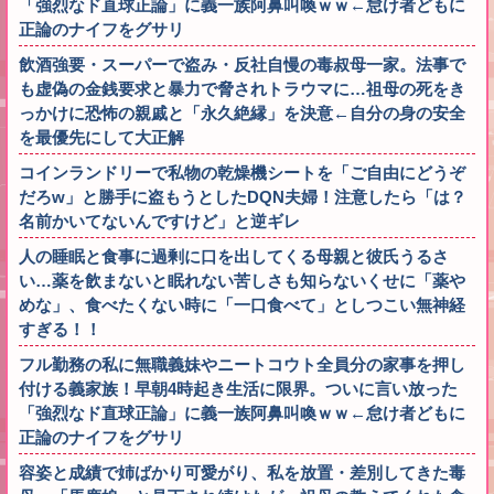
「強烈なド直球正論」に義一族阿鼻叫喚ｗｗ←怠け者どもに
正論のナイフをグサリ
飲酒強要・スーパーで盗み・反社自慢の毒叔母一家。法事で
も虚偽の金銭要求と暴力で脅されトラウマに…祖母の死をき
っかけに恐怖の親戚と「永久絶縁」を決意←自分の身の安全
を最優先にして大正解
コインランドリーで私物の乾燥機シートを「ご自由にどうぞ
だろw」と勝手に盗もうとしたDQN夫婦！注意したら「は？
名前かいてないんですけど」と逆ギレ
人の睡眠と食事に過剰に口を出してくる母親と彼氏うるさ
い…薬を飲まないと眠れない苦しさも知らないくせに「薬や
めな」、食べたくない時に「一口食べて」としつこい無神経
すぎる！！
フル勤務の私に無職義妹やニートコウト全員分の家事を押し
付ける義家族！早朝4時起き生活に限界。ついに言い放った
「強烈なド直球正論」に義一族阿鼻叫喚ｗｗ←怠け者どもに
正論のナイフをグサリ
容姿と成績で姉ばかり可愛がり、私を放置・差別してきた毒