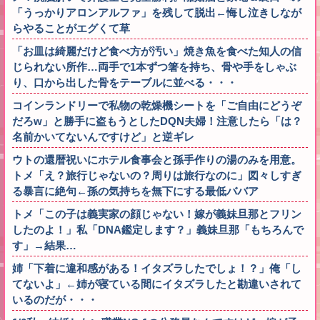
「うっかりアロンアルファ」を残して脱出←悔し泣きしなが
らやることがエグくて草
「お皿は綺麗だけど食べ方が汚い」焼き魚を食べた知人の信
じられない所作…両手で1本ずつ箸を持ち、骨や手をしゃぶ
り、口から出した骨をテーブルに並べる・・・
コインランドリーで私物の乾燥機シートを「ご自由にどうぞ
だろw」と勝手に盗もうとしたDQN夫婦！注意したら「は？
名前かいてないんですけど」と逆ギレ
ウトの還暦祝いにホテル食事会と孫手作りの湯のみを用意。
トメ「え？旅行じゃないの？周りは旅行なのに」図々しすぎ
る暴言に絶句←孫の気持ちを無下にする最低ババア
トメ「この子は義実家の顔じゃない！嫁が義妹旦那とフリン
したのよ！」私「DNA鑑定します？」義妹旦那「もちろんで
す」→結果…
姉「下着に違和感がある！イタズラしたでしょ！？」俺「し
てないよ」←姉が寝ている間にイタズラしたと勘違いされて
いるのだが・・・