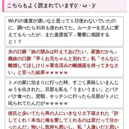
こちらもよく読まれています(/・ω・)/
Wi-Fiの速度が遅いなと思って１日使わないでいたの
に、調べたら3GBも使われてた。ルーターを主人に変
えてもらったが、また速度低下→警察に相談する
と！？
夫の口癖「妹の望みは叶えてあげたい、家族だから」
義妹の口癖「早くお兄ちゃんと別れて」私「そんなに
離婚してほしけりゃ署名済みの離婚届を持ってきなさ
い」と言った結果ｗｗｗｗｗ
トメの家に泊まりに行った時、すごく美味しいまんじ
ゅうを出された。旦那も私も「うまいうまい」とパク
パク食べた。翌朝、キッチンに行ったら旦那がトメに
叱られてたんだがｗｗｗｗｗ
彼氏と歩いてたら男の人にいきなり土下座された「許
してくれ！本当に俺を愛してくれるのは君だって分か
ったんだ」怖いし気持ち悪いし、私「人違いだと思い