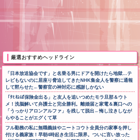
厳選おすすめヘッドライン
「日本放送協会です」と名乗る男にドアを開けたら地獄…テ
レビもないのに居座り脅迫してきたNHK集金人を警察に通報
して黙らせた←警察官の神対応に感謝しかない
「ﾀﾋねば保険金出る」と友人を追いつめたモラ旦那＆ウト
メ！洗脳解いて弁護士と完全勝利。離婚届と家電＆裏口への
「うっかりアロンアルファ」を残して脱出←悔し泣きしなが
らやることがエグくて草
フル勤務の私に無職義妹やニートコウト全員分の家事を押し
付ける義家族！早朝4時起き生活に限界。ついに言い放った