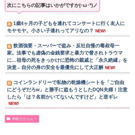
次にこちらの記事はいかがですか|･ω･*)ノ
1歳4ヶ月の子どもを連れてコンサートに行く友人に
モヤモヤ。小さい子連れってアリなの？
NEW!
飲酒強要・スーパーで盗み・反社自慢の毒叔母一
家。法事でも虚偽の金銭要求と暴力で脅されトラウマ
に…祖母の死をきっかけに恐怖の親戚と「永久絶縁」を
決意←自分の身の安全を最優先にして大正解
NEW!
コインランドリーで私物の乾燥機シートを「ご自由
にどうぞだろw」と勝手に盗もうとしたDQN夫婦！注意
したら「は？名前かいてないんですけど」と逆ギレ
NEW!
神経分からん！