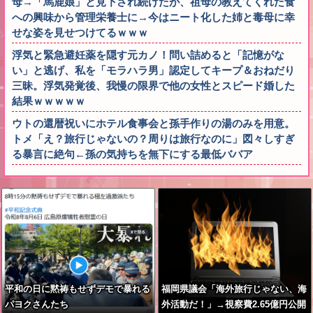
母→「馬鹿娘」と見下され続けたが、祖母の教えてくれた食
への興味から管理栄養士に→今はニート化した姉と毒母に幸
せな姿を見せつけてるｗｗｗ
浮気と緊急避妊薬を隠す元カノ！問い詰めると「記憶がな
い」と逃げ、私を「モラハラ男」認定してキープ＆おねだり
三昧。浮気発覚後、我慢の限界で他の女性とスピード婚した
結果ｗｗｗｗｗ
ウトの還暦祝いにホテル食事会と孫手作りの湯のみを用意。
トメ「え？旅行じゃないの？周りは旅行なのに」図々しすぎ
る暴言に絶句←孫の気持ちを無下にする最低ババア
平和の日に黙祷もせずデモで暴れる
福岡県議会「海外旅行じゃない、海
パヨクさんたち
外活動だ！」→視察費2.65億円公開