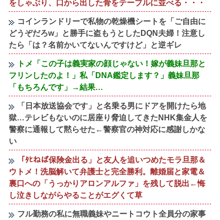
をしゃぶり、口から出した骨をテーブルに並べる・・・
コインランドリーで私物の乾燥機シートを「ご自由に
どうぞだろw」と勝手に盗もうとしたDQN夫婦！注意し
たら「は？名前かいてないんですけど」と逆ギレ
トメ「この子は義実家の顔じゃない！嫁が義妹旦那と
フリンしたのよ！」私「DNA鑑定します？」義妹旦那
「もちろんです」→結果…
「日本放送協会です」と名乗る男にドアを開けたら地
獄…テレビもないのに居座り脅迫してきたNHK集金人を
警察に通報して黙らせた←警察官の神対応に感謝しかな
い
「ﾀﾋねば保険金出る」と友人を追いつめたモラ旦那＆
ウトメ！洗脳解いて弁護士と完全勝利。離婚届と家電＆
裏口への「うっかりアロンアルファ」を残して脱出←悔
し泣きしながらやることがエグくて草
フル勤務の私に無職義妹やニートコウト全員分の家事