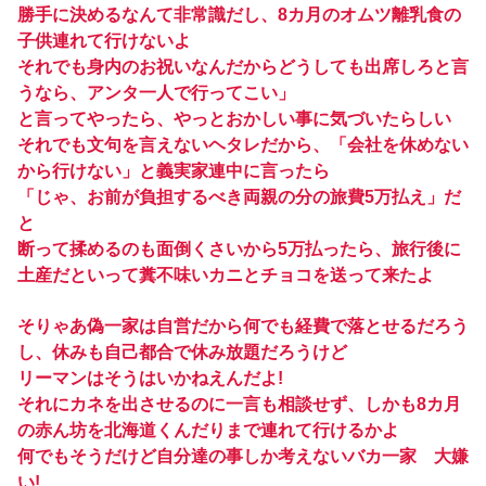
勝手に決めるなんて非常識だし、8カ月のオムツ離乳食の
子供連れて行けないよ
それでも身内のお祝いなんだからどうしても出席しろと言
うなら、アンタ一人で行ってこい」
と言ってやったら、やっとおかしい事に気づいたらしい
それでも文句を言えないヘタレだから、「会社を休めない
から行けない」と義実家連中に言ったら
「じゃ、お前が負担するべき両親の分の旅費5万払え」だ
と
断って揉めるのも面倒くさいから5万払ったら、旅行後に
土産だといって糞不味いカニとチョコを送って来たよ
そりゃあ偽一家は自営だから何でも経費で落とせるだろう
し、休みも自己都合で休み放題だろうけど
リーマンはそうはいかねえんだよ!
それにカネを出させるのに一言も相談せず、しかも8カ月
の赤ん坊を北海道くんだりまで連れて行けるかよ
何でもそうだけど自分達の事しか考えないバカ一家 大嫌
い!