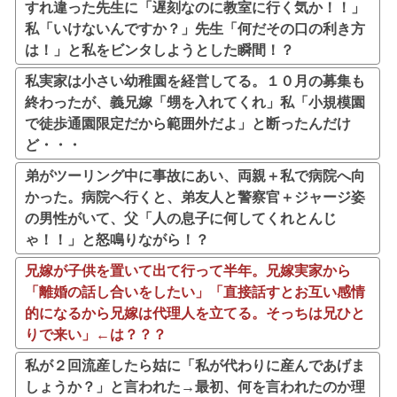
すれ違った先生に「遅刻なのに教室に行く気か！！」
私「いけないんですか？」先生「何だその口の利き方
は！」と私をビンタしようとした瞬間！？
私実家は小さい幼稚園を経営してる。１０月の募集も
終わったが、義兄嫁「甥を入れてくれ」私「小規模園
で徒歩通園限定だから範囲外だよ」と断ったんだけ
ど・・・
弟がツーリング中に事故にあい、両親＋私で病院へ向
かった。病院へ行くと、弟友人と警察官＋ジャージ姿
の男性がいて、父「人の息子に何してくれとんじ
ゃ！！」と怒鳴りながら！？
兄嫁が子供を置いて出て行って半年。兄嫁実家から
「離婚の話し合いをしたい」「直接話すとお互い感情
的になるから兄嫁は代理人を立てる。そっちは兄ひと
りで来い」←は？？？
私が２回流産したら姑に「私が代わりに産んであげま
しょうか？」と言われた→最初、何を言われたのか理