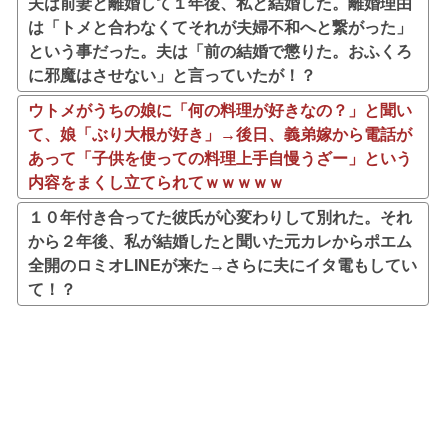
夫は前妻と離婚して１年後、私と結婚した。離婚理由
は「トメと合わなくてそれが夫婦不和へと繋がった」
という事だった。夫は「前の結婚で懲りた。おふくろ
に邪魔はさせない」と言っていたが！？
ウトメがうちの娘に「何の料理が好きなの？」と聞い
て、娘「ぶり大根が好き」→後日、義弟嫁から電話が
あって「子供を使っての料理上手自慢うざー」という
内容をまくし立てられてｗｗｗｗｗ
１０年付き合ってた彼氏が心変わりして別れた。それ
から２年後、私が結婚したと聞いた元カレからポエム
全開のロミオLINEが来た→さらに夫にイタ電もしてい
て！？