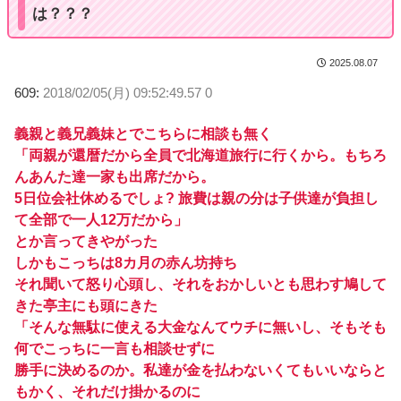
は？？？
2025.08.07
609:
2018/02/05(月) 09:52:49.57 0
義親と義兄義妹とでこちらに相談も無く
「両親が還暦だから全員で北海道旅行に行くから。もちろ
んあんた達一家も出席だから。
5日位会社休めるでしょ? 旅費は親の分は子供達が負担し
て全部で一人12万だから」
とか言ってきやがった
しかもこっちは8カ月の赤ん坊持ち
それ聞いて怒り心頭し、それをおかしいとも思わす鳩して
きた亭主にも頭にきた
「そんな無駄に使える大金なんてウチに無いし、そもそも
何でこっちに一言も相談せずに
勝手に決めるのか。私達が金を払わないくてもいいならと
もかく、それだけ掛かるのに