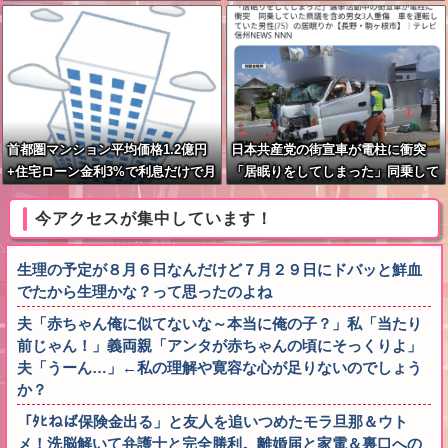
で再炎上ｗｗｗ
首都圏マンション平均価格1.2億円
日本共産党の街宣車が電柱に衝突
+住宅ローン金利3%で利息だけで月
「居眠りをしてしまった」同乗して
30万円←これバカなん？
いた県議を含め男女3人重傷
今アクセスが集中しています！
生理の予定が８月６日なんだけど７月２９日にドバッと鮮血
でたから生理かな？って思ったのよね
夫「赤ちゃん俺に似てないな～本当に俺の子？」私「当たり
前じゃん！」義両親「アンタが赤ちゃんの頃にそっくりよ」
夫「うーん…」←私の理解や寛容な心が足りないのでしょう
か？
「ﾀﾋねば保険金出る」と友人を追いつめたモラ旦那＆ウト
メ！洗脳解いて弁護士と完全勝利。離婚届と家電＆裏口への