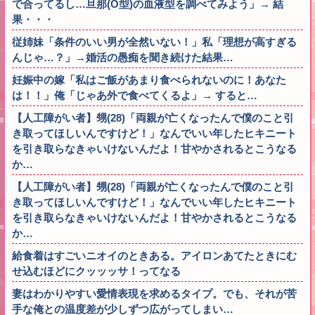
で合ってるし…旦那(O型)の血液型を調べてみよう」→ 結
果・・・
従姉妹「条件のいい男が全然いない！」私「理想が高すぎる
んじゃ…？」→婚活の愚痴を聞き続けた結果…
妊娠中の嫁「私はご飯があまり食べられないのに！あなた
は！！」俺「じゃあ外で食べてくるよ」→ すると…
【人工障がい者】甥(28)「両親が亡くなったんで僕のこと引
き取ってほしいんですけど！」なんでいい年したヒキニート
を引き取らなきゃいけないんだよ！甘やかされるとこうなる
か…
【人工障がい者】甥(28)「両親が亡くなったんで僕のこと引
き取ってほしいんですけど！」なんでいい年したヒキニート
を引き取らなきゃいけないんだよ！甘やかされるとこうなる
か…
給食着はすごいニオイのときある。アイロンあてたときにむ
せ込むほどにクッッッサ！ってなる
妻はわかりやすい愛情表現を求めるタイプ。でも、それが苦
手な俺との温度差が少しずつ広がってしまい…