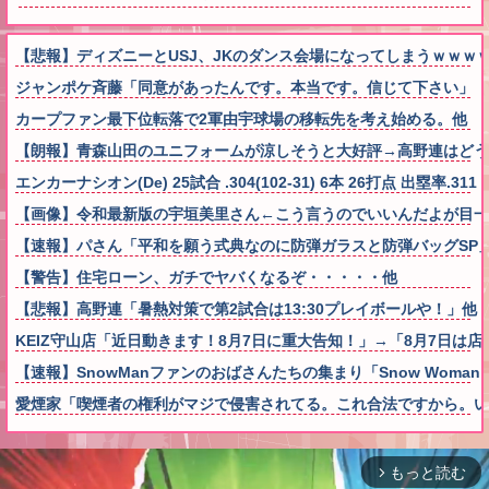
【悲報】ディズニーとUSJ、JKのダンス会場になってしまうｗｗｗ
ジャンポケ斉藤「同意があったんです。本当です。信じて下さい」 
カープファン最下位転落で2軍由宇球場の移転先を考え始める。他
【朗報】青森山田のユニフォームが涼しそうと大好評→高野連はどう
エンカーナシオン(De) 25試合 .304(102-31) 6本 26打点 出塁率.311 O
【画像】令和最新版の宇垣美里さん←こう言うのでいいんだよが目一杯詰まっ
【速報】パさん「平和を願う式典なのに防弾ガラスと防弾バッグSP
【警告】住宅ローン、ガチでヤバくなるぞ・・・・・他
【悲報】高野連「暑熱対策で第2試合は13:30プレイボールや！」他
KEIZ守山店「近日動きます！8月7日に重大告知！」→「8月7日は
【速報】SnowManファンのおばさんたちの集まり「Snow Wom
愛煙家「喫煙者の権利がマジで侵害されてる。これ合法ですから。い
もっと読む
arrow_forward_ios