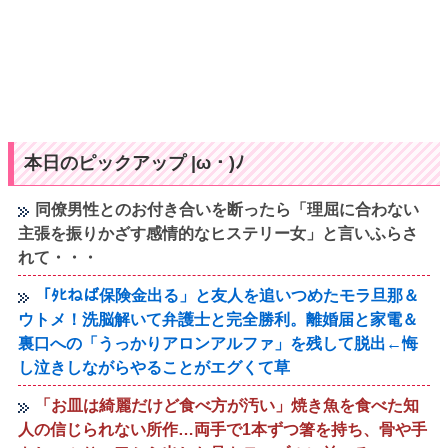
本日のピックアップ |ω・)ﾉ
同僚男性とのお付き合いを断ったら「理屈に合わない
主張を振りかざす感情的なヒステリー女」と言いふらさ
れて・・・
「ﾀﾋねば保険金出る」と友人を追いつめたモラ旦那＆
ウトメ！洗脳解いて弁護士と完全勝利。離婚届と家電＆
裏口への「うっかりアロンアルファ」を残して脱出←悔
し泣きしながらやることがエグくて草
「お皿は綺麗だけど食べ方が汚い」焼き魚を食べた知
人の信じられない所作…両手で1本ずつ箸を持ち、骨や手