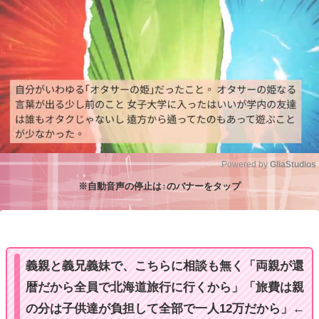
Powered by 
GliaStudios
※自動音声の停止は↑のバナーをタップ
M
u
t
e
義親と義兄義妹で、こちらに相談も無く「両親が還
暦だから全員で北海道旅行に行くから」「旅費は親
の分は子供達が負担して全部で一人12万だから」←