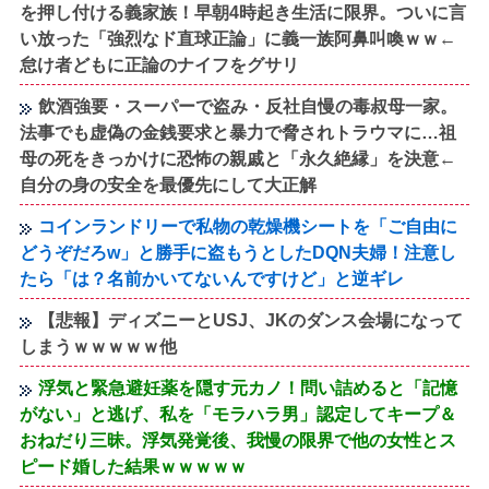
を押し付ける義家族！早朝4時起き生活に限界。ついに言
い放った「強烈なド直球正論」に義一族阿鼻叫喚ｗｗ←
怠け者どもに正論のナイフをグサリ
飲酒強要・スーパーで盗み・反社自慢の毒叔母一家。
法事でも虚偽の金銭要求と暴力で脅されトラウマに…祖
母の死をきっかけに恐怖の親戚と「永久絶縁」を決意←
自分の身の安全を最優先にして大正解
コインランドリーで私物の乾燥機シートを「ご自由に
どうぞだろw」と勝手に盗もうとしたDQN夫婦！注意し
たら「は？名前かいてないんですけど」と逆ギレ
【悲報】ディズニーとUSJ、JKのダンス会場になって
しまうｗｗｗｗｗ他
浮気と緊急避妊薬を隠す元カノ！問い詰めると「記憶
がない」と逃げ、私を「モラハラ男」認定してキープ＆
おねだり三昧。浮気発覚後、我慢の限界で他の女性とス
ピード婚した結果ｗｗｗｗｗ