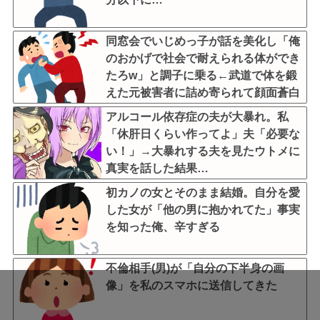
同窓会でいじめっ子が話を美化し「俺
のおかげで社会で耐えられる体ができ
たろw」と調子に乗る←武道で体を鍛
えた元被害者に詰め寄られて顔面蒼白
で平謝りｗｗｗ
アルコール依存症の夫が大暴れ。私
「休肝日くらい作ってよ」夫「必要な
い！」→大暴れする夫を見たウトメに
真実を話した結果…
初カノの女とそのまま結婚。自分を愛
した女が「他の男に抱かれてた」事実
を知った俺、辛すぎる
不倫相手(男)が「自分の下半身の画
像」を私のスマホに送信してきた