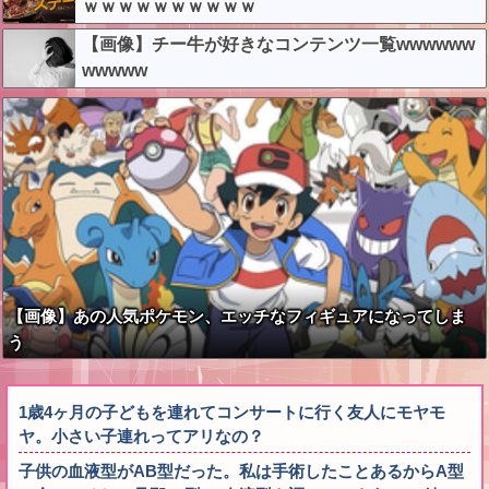
ｗｗｗｗｗｗｗｗｗｗ
【画像】チー牛が好きなコンテンツ一覧wwwwww
wwwww
【画像】あの人気ポケモン、エッチなフィギュアになってしま
う
1歳4ヶ月の子どもを連れてコンサートに行く友人にモヤモ
ヤ。小さい子連れってアリなの？
子供の血液型がAB型だった。私は手術したことあるからA型