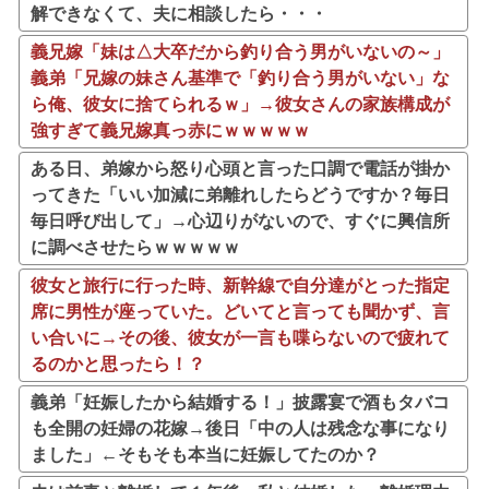
解できなくて、夫に相談したら・・・
義兄嫁「妹は△大卒だから釣り合う男がいないの～」
義弟「兄嫁の妹さん基準で「釣り合う男がいない」な
ら俺、彼女に捨てられるｗ」→彼女さんの家族構成が
強すぎて義兄嫁真っ赤にｗｗｗｗｗ
ある日、弟嫁から怒り心頭と言った口調で電話が掛か
ってきた「いい加減に弟離れしたらどうですか？毎日
毎日呼び出して」→心辺りがないので、すぐに興信所
に調べさせたらｗｗｗｗｗ
彼女と旅行に行った時、新幹線で自分達がとった指定
席に男性が座っていた。どいてと言っても聞かず、言
い合いに→その後、彼女が一言も喋らないので疲れて
るのかと思ったら！？
義弟「妊娠したから結婚する！」披露宴で酒もタバコ
も全開の妊婦の花嫁→後日「中の人は残念な事になり
ました」←そもそも本当に妊娠してたのか？