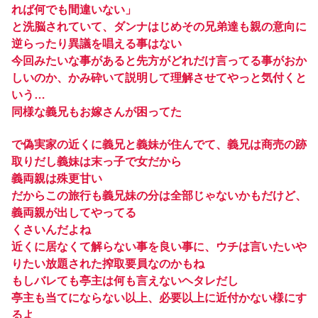
れば何でも間違いない」
と洗脳されていて、ダンナはじめその兄弟達も親の意向に
逆らったり異議を唱える事はない
今回みたいな事があると先方がどれだけ言ってる事がおか
しいのか、かみ砕いて説明して理解させてやっと気付くと
いう…
同様な義兄もお嫁さんが困ってた
で偽実家の近くに義兄と義妹が住んでて、義兄は商売の跡
取りだし義妹は末っ子で女だから
義両親は殊更甘い
だからこの旅行も義兄妹の分は全部じゃないかもだけど、
義両親が出してやってる
くさいんだよね
近くに居なくて解らない事を良い事に、ウチは言いたいや
りたい放題された搾取要員なのかもね
もしバレても亭主は何も言えないヘタレだし
亭主も当てにならない以上、必要以上に近付かない様にす
るよ