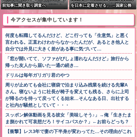
前知事に聞き取り調査へ
を日本に定着させる」 →国家公務
員月給3.51％増へ 人事院の勧告を
受け
今アクセスが集中しています！
何度も転職してるんだけど、どこ行っても「生意気」と悪く
言われる。正直わけわからなかったんだが、あるとき他人と
自分では外見に大きく差がある事に気づいて…
「窓が開いてて、ソファがびしょ濡れなんだけど」旅行から
帰った友人から届いた一通の続き…
ドリルは毎年ガリガリ君のやつ
周りが止めても会社に寝袋で泊まり込み残業を続ける先輩A
さん。寝ないように社長が椅子を変えても残る、さらに上司
が帰るのを待って戻ってくる始末…そんなある日、出社する
と社内が騒然としていて・・・
スッポン解体動画を見る彼女「美味しそう♪」→俺「生きたま
ま捌かれて可哀想だろ！サイコパスか？」←お前らどっち？
【衝撃】レス3年で妻の下半身が変わってた…その理由がこれ