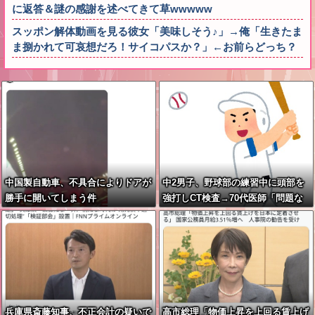
に返答＆謎の感謝を述べてきて草wwwww
スッポン解体動画を見る彼女「美味しそう♪」→俺「生きたま
ま捌かれて可哀想だろ！サイコパスか？」←お前らどっち？
中国製自動車、不具合によりドアが
中2男子、野球部の練習中に頭部を
勝手に開いてしまう件
強打しCT検査→70代医師「問題な
いです」→他人のCT画像で中学生
死亡
兵庫県斎藤知事、不正会計の疑いで
高市総理「物価上昇を上回る賃上げ