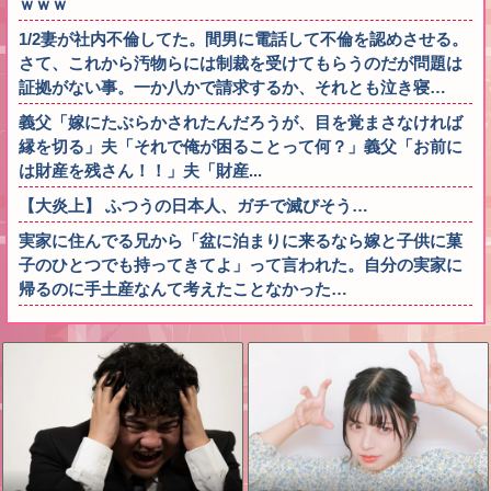
ｗｗｗ
1/2妻が社内不倫してた。間男に電話して不倫を認めさせる。
さて、これから汚物らには制裁を受けてもらうのだが問題は
証拠がない事。一か八かで請求するか、それとも泣き寝…
義父「嫁にたぶらかされたんだろうが、目を覚まさなければ
縁を切る」夫「それで俺が困ることって何？」義父「お前に
は財産を残さん！！」夫「財産...
【大炎上】 ふつうの日本人、ガチで滅びそう…
実家に住んでる兄から「盆に泊まりに来るなら嫁と子供に菓
子のひとつでも持ってきてよ」って言われた。自分の実家に
帰るのに手土産なんて考えたことなかった…