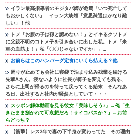
イラン最高指導者のモジタバ師が危篤「いつ死亡して
もおかしくない」…イラン大統領「意思疎通はかなり難
しい」！他
トメ「お腹の子は孫と認めない！」とイキるクソトメ
に父親不明のコトメ子を引き合いに出した私。トメ「米
軍の血筋よ！」私「〇〇じゃないですか」←...
お前らはこのハンバーグ定食にいくら払える？他
周りが止めても会社に寝袋で泊まり込み残業を続ける
先輩Aさん。寝ないように社長が椅子を変えても残る、
さらに上司が帰るのを待って戻ってくる始末…そんなあ
る日、出社すると社内が騒然としていて・・・
スッポン解体動画を見る彼女「美味しそう♪」→俺「生
きたまま捌かれて可哀想だろ！サイコパスか？」←お前
らどっち？
【衝撃】レス3年で妻の下半身が変わってた…その理由