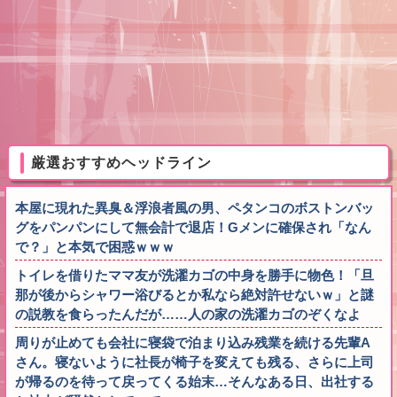
厳選おすすめヘッドライン
本屋に現れた異臭＆浮浪者風の男、ペタンコのボストンバッ
グをパンパンにして無会計で退店！Gメンに確保され「なん
で？」と本気で困惑ｗｗｗ
トイレを借りたママ友が洗濯カゴの中身を勝手に物色！「旦
那が後からシャワー浴びるとか私なら絶対許せないｗ」と謎
の説教を食らったんだが……人の家の洗濯カゴのぞくなよ
周りが止めても会社に寝袋で泊まり込み残業を続ける先輩A
さん。寝ないように社長が椅子を変えても残る、さらに上司
が帰るのを待って戻ってくる始末…そんなある日、出社する