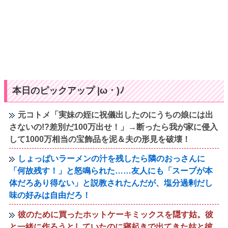
本日のピックアップ |ω・)ﾉ
元コトメ「実妹の姪に祝儀出したのにうちの娘には出
さないの!?差別だ100万出せ！」→断ったら我が家に侵入
して1000万相当の宝飾品を泥＆夫の形見を破壊！
しょっぱいラーメンの汁を残したら隣のおっさんに
「何故残す！」と怒鳴られた……友人にも「スープが本
体だろあり得ない」と説教されたんだが、塩分過剰だし
味の好みは自由だろ！
彼のために買ったホットケーキミックスを隠す姑。彼
と一緒に作ろうとしていたのに寝起きで出てきた姑と彼