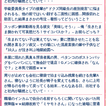
と社内が騒然としていて・・・
学級委員長タイプの後輩が“ドクズ同級生の差別発言”に悩ま
されるも、他の前ではいい顔する二面性に困惑…関係切れと
助言した結果まさかの号泣→着拒ってどういうこと？
スッポン解体動画を見る彼女「美味しそう♪」→俺「生きたま
ま捌かれて可哀想だろ！サイコパスか？」←お前らどっち？
「生まれてない子は覚えてないw」妻に堕胎させたことを忘
れ開き直るクソ叔父→その場にいた流産直後の嫁や子供など
『10人』が泣き叫ぶ地獄絵図へ
本屋に現れた異臭＆浮浪者風の男、ペタンコのボストンバッ
グをパンパンにして無会計で退店！Gメンに確保され「なん
で？」と本気で困惑ｗｗｗ
周りが止めても会社に寝袋で泊まり込み残業を続ける先輩A
さん。寝ないように社長が椅子を変えても残る、さらに上司
が帰るのを待って戻ってくる始末…そんなある日、出社する
と社内が騒然としていて・・・
職場のインカムで自分の名前すらろくに聞いてないおバカ同
僚降臨ｗｗ結婚改姓で「ミヤモトさん」になった途端に普通