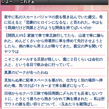
いよー」←これさぁ
夜中に私のスカートパジャマの股を覗き込んでいた継父。母
に伝えると「悲劇のヒロインになるな」と言われた。今はも
う既婚だけど両親とどのような関係を持てばいいのか
【関西人VS】家族で車で東北旅行してたら、山道で車に煽ら
れた。めんどくさいから待避所に車を停めて先行させようと
したら、例の車から男２人が降りてきた。親父の声を聞いて
ヤツラは
こそこそメールする旦那が怪しい。週に２日くらいは会社の
人と、という名目で飲み会に行っていて...
真夏のピークが去ったわね
見知らぬ車に駐車スペースを塞がれ、仕方なく別の場所へ停
めた俺。気づけばパトカーまで来る騒ぎになって…
日頃からセクハラ三昧で毎回周囲に〆られても反省しないウ
トに、とうとう後ろから抱きつかれて胸を掴まれた → 私は肘
でウトの腹を思い切りどついて、○玉あたりを蹴飛ばし…