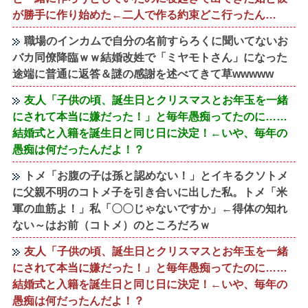
が勝手に作り始めた←二人で作る約束どこ行ったん…
職場のインカムで自分の名前すらろくに聞いてないお
バカ同僚降臨ｗｗ結婚改姓で「ミヤモトさん」になった
途端に普通に返答＆謎の感謝を述べてきて草wwwww
友人「子供の頃、誕生日とクリスマスとお年玉を一緒
にされて本当に嫌だった！」と毎年愚痴ってたのに……
結婚式と入籍を誕生日と同じ日に決定！←いや、毎年の
愚痴は何だったんだよ！？
トメ「お腹の子は孫と認めない！」とイキるクソトメ
に父親不明のコトメ子を引き合いに出した私。トメ「米
軍の血筋よ！」私「〇〇じゃないですか」←得体の知れ
ない～はお前（コトメ）のところだろｗ
友人「子供の頃、誕生日とクリスマスとお年玉を一緒
にされて本当に嫌だった！」と毎年愚痴ってたのに……
結婚式と入籍を誕生日と同じ日に決定！←いや、毎年の
愚痴は何だったんだよ！？