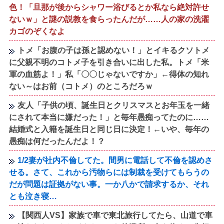
色！「旦那が後からシャワー浴びるとか私なら絶対許せ
ないｗ」と謎の説教を食らったんだが……人の家の洗濯
カゴのぞくなよ
トメ「お腹の子は孫と認めない！」とイキるクソトメ
に父親不明のコトメ子を引き合いに出した私。トメ「米
軍の血筋よ！」私「〇〇じゃないですか」←得体の知れ
ない～はお前（コトメ）のところだろｗ
友人「子供の頃、誕生日とクリスマスとお年玉を一緒
にされて本当に嫌だった！」と毎年愚痴ってたのに……
結婚式と入籍を誕生日と同じ日に決定！←いや、毎年の
愚痴は何だったんだよ！？
1/2妻が社内不倫してた。間男に電話して不倫を認めさ
せる。さて、これから汚物らには制裁を受けてもらうの
だが問題は証拠がない事。一か八かで請求するか、それ
とも泣き寝…
【関西人VS】家族で車で東北旅行してたら、山道で車