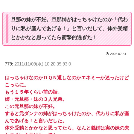
t
e
旦那の妹が不妊。旦那姉がはっちゃけたのか「代わ
りに私が産んであげる！」と言いだして、体外受精
とかかなと思ってたら衝撃的過ぎた！
2025.07.31
779:
2011/11/09(水) 10:20:39.93 0
はっちゃけなのかＤＱＮ返しなのかエネミーか迷ったけど
こっちに。
もう１５年くらい前の話。
姉・元旦那・妹の３人兄弟。
この元旦那の妹が不妊。
すると元ダンナの姉がはっちゃけたのか、代わりに私が産
んであげる！と言いだした。
体外受精とかかなと思ってたら、なんと義姉は実の妹の夫