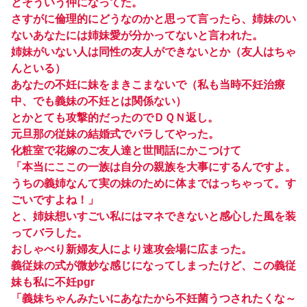
とそういう仲になってた。
さすがに倫理的にどうなのかと思って言ったら、姉妹のい
ないあなたには姉妹愛が分かってないと言われた。
姉妹がいない人は同性の友人ができないとか（友人はちゃ
んといる）
あなたの不妊に妹をまきこまないで（私も当時不妊治療
中、でも義妹の不妊とは関係ない）
とかとても攻撃的だったのでＤＱＮ返し。
元旦那の従妹の結婚式でバラしてやった。
化粧室で花嫁のご友人達と世間話にかこつけて
「本当にここの一族は自分の親族を大事にするんですよ。
うちの義姉なんて実の妹のために体まではっちゃって。す
ごいですよね！」
と、姉妹想いすごい私にはマネできないと感心した風を装
ってバラした。
おしゃべり新婦友人により速攻会場に広まった。
義従妹の式が微妙な感じになってしまったけど、この義従
妹も私に不妊pgr
「義妹ちゃんみたいにあなたから不妊菌うつされたくな～