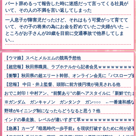
パート辞めるって報告した時に迷惑だって言ってくる社員が
いて、その人の不満を言い返してしまった
一人息子が障害児だったけど、それはもう可愛がって育てて
いて、その子の将来の為にお金を貯めていたご夫婦がいた →
ところがお子さんが20歳を目前に交通事故で他界してしま
い…
【ウマ娘】スペとメルエムの競馬予想他
【超悲報】秋田県職員、ラブホテルから記者会見ｗｗｗｗｗｗｗｗｗ
【衝撃】秋田県の超エリート幹部、オンライン会見に「バスローブ姿
【悲報】 中日・井上監督、頭部に前方後円墳が発見される他
おでこ封印！中村アン、“前髪あり”の新ヘアスタイルに「新鮮でた
※ガンダム ガンキャノン ガンタンク ガン○○○ ←一番違和感な
野球が6イニング制になったらどうなると思う？他
インドの暴走族、レベルが違いすぎて草ｗｗｗｗｗｗｗｗｗｗｗｗｗ
【急募】カープ『暗黒時代一歩手前』を現状打破するために何が必要