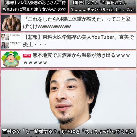
【悲報】パパ活疑惑のおじさん、待
【驚愕】女さん「43億円注文し
ち合わせに写真と違う女が来たので
て………キャンセルっと！」←こい
逃げようとするも眼鏡を奪われ可哀
つの目的って一体なんな
『これをしたら明確に体重が増えた』ってこと挙
想なことになっているところを激写
の？？？？？？？
げてけwwwwwwwww
されてしまう…
【悲報】東科大医学部卒の美人YouTuber、直美で
炎上・・・
熊本地震で居酒屋から温泉が湧き出るｗｗｗ
NEW
ｗｗｗｗｗ
西村ゆか「もー離婚する？」ひろゆき「ちょちょw待ってくださ