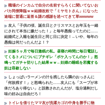
職場のインカムで自分の名前すらろくに聞いてないお
バカ同僚降臨ｗｗ結婚改姓で「ミヤモトさん」になった
途端に普通に返答＆謎の感謝を述べてきて草wwwww
友人「子供の頃、誕生日とクリスマスとお年玉を一緒
にされて本当に嫌だった！」と毎年愚痴ってたのに……
結婚式と入籍を誕生日と同じ日に決定！←いや、毎年の
愚痴は何だったんだよ！？
妊娠５ヶ月で毎日激眠の私。昼寝の時間に毎日電話し
てくるトメについにブチギレ「ボケ入ってんのか！」怒
鳴ってガチャ切りした結果ｗｗ←妊婦の睡眠を邪魔する
奴は容赦しない
しょっぱいラーメンの汁を残したら隣のおっさんに
「何故残す！」と怒鳴られた……友人にも「スープが本
体だろあり得ない」と説教されたんだが、塩分過剰だし
味の好みは自由だろ！
トイレを借りたママ友が洗濯カゴの中身を勝手に物