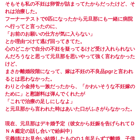
そもそも私の不妊は卵管が詰まってたからだったけど、そ
れは治療した。
フーナーテストで0匹になったから元旦那にも一緒に病院
へ行ってと言ったのに、
「お前のお願いの仕方が気に入らない」
とか理由つけて逃げ回ってきてた。
心のどこかで自分の不妊を疑ってるけど受け入れられない
んだろうなと思って元旦那を思いやって強く言わなかった
けど、
まさか離婚段階になって、嫁は不妊の不良品pgrと言われ
るとは思わなかった。
わりと小金持ち一族だったから、「かわいそうな不妊嫁の
ために」と慰謝料は弾んでくれたが
「これで治療の足しにしなよ」
と元旦那から言われた時はあいた口がふさがらなかった。
現在、元旦那はデキ婚予定（彼女から妊娠を告げられてＤ
ＮＡ鑑定の話し合いで紛糾中）
元義姉はお見合い結婚したものの１年足らずで離婚、子供