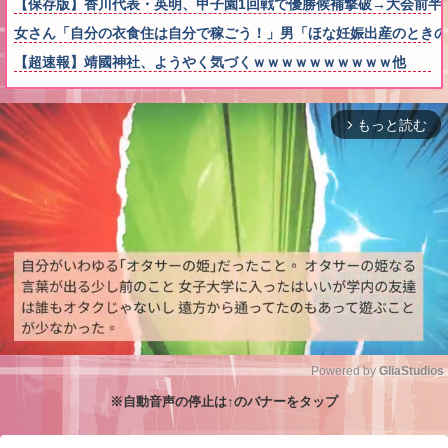
【保存版】香川代表・英明、甲子園1回戦で優勝候補撃破→大会前半
女さん「自分の衣食住は自分で稼ごう！」男「ほな妊娠出産のときの
【超速報】靖國神社、ようやく気づくｗｗｗｗｗｗｗｗｗｗ他
もっと読む
arrow_forward_ios
Powered by 
GliaStudios
※自動音声の停止は↑のバナーをタップ
M
u