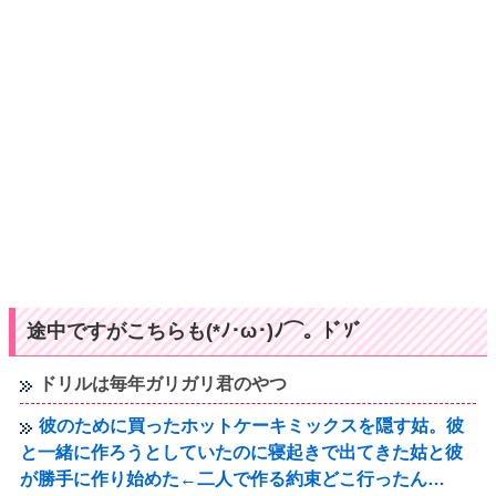
途中ですがこちらも(*ﾉ･ω･)ﾉ⌒。ﾄﾞｿﾞ
ドリルは毎年ガリガリ君のやつ
彼のために買ったホットケーキミックスを隠す姑。彼
と一緒に作ろうとしていたのに寝起きで出てきた姑と彼
が勝手に作り始めた←二人で作る約束どこ行ったん…