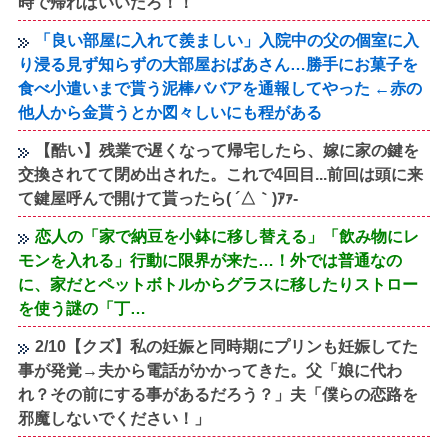
時で帰ればいいだろ！！
「良い部屋に入れて羨ましい」入院中の父の個室に入
り浸る見ず知らずの大部屋おばあさん…勝手にお菓子を
食べ小遣いまで貰う泥棒ババアを通報してやった ←赤の
他人から金貰うとか図々しいにも程がある
【酷い】残業で遅くなって帰宅したら、嫁に家の鍵を
交換されてて閉め出された。これで4回目...前回は頭に来
て鍵屋呼んで開けて貰ったら( ´△｀)ｱｧ-
恋人の「家で納豆を小鉢に移し替える」「飲み物にレ
モンを入れる」行動に限界が来た…！外では普通なの
に、家だとペットボトルからグラスに移したりストロー
を使う謎の「丁…
2/10【クズ】私の妊娠と同時期にプリンも妊娠してた
事が発覚→夫から電話がかかってきた。父「娘に代わ
れ？その前にする事があるだろう？」夫「僕らの恋路を
邪魔しないでください！」