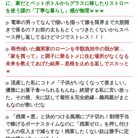
に、家だとペットボトルからグラスに移したりストロー
を使う謎の「丁寧な暮らし」感が無理ｗｗｗ
電車の男ってなんで揃いも揃って膝を限界まで大股開
きで座るの？お前の太ももとくっつきたくないからスペ
ース押し返してるけどマジでストレス！！！
商売傾いた義実家のローンを半額負担中の我が家…
「家を買って」と調子に乗るトメに住む場所がなくなる
未来を教えてあげた結果←息根を止める返しでスカッと
ｗ
流産した私にコトメ「子供がいなくなって羨ましい。
優雅にお菓子食べられるもんね」絶望する私に言い放っ
た。その後、夫に話して着拒＆完全絶縁←義両親がまと
もなのが救いだな
「残業＝悪」と決めつける風潮にブチ切れ！割増手当
で稼げるボーナスタイムなのに「残業ゼロ」を押し付け
て人の収入まで減らすな！残業したくない奴は勝手に定