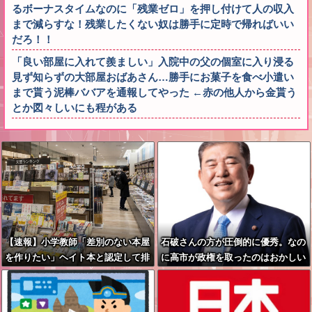
るボーナスタイムなのに「残業ゼロ」を押し付けて人の収入
まで減らすな！残業したくない奴は勝手に定時で帰ればいい
だろ！！
「良い部屋に入れて羨ましい」入院中の父の個室に入り浸る
見ず知らずの大部屋おばあさん…勝手にお菓子を食べ小遣い
まで貰う泥棒ババアを通報してやった ←赤の他人から金貰う
とか図々しいにも程がある
【速報】小学教師「差別のない本屋
石破さんの方が圧倒的に優秀。なの
を作りたい」ヘイト本と認定して排
に高市が政権を取ったのはおかしい
除する差別はきれいな差別ｗｗｗ