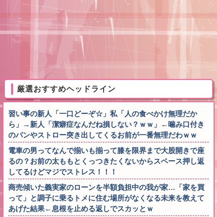
厳選おすすめヘッドライン
習い事の新人「一口どーぞ☆」私「人の食べかけ無理だか
ら」→新人「潔癖症なんだね損しない？ｗｗ」←噛み口付き
のパンやストロー突き出してくるお前が一番無理だわｗｗ
電車の男ってなんで揃いも揃って膝を限界まで大股開きで座
るの？お前の太ももとくっつきたくないからスペース押し返
してるけどマジでストレス！！！
商売傾いた義実家のローンを半額負担中の我が家…「家を買
って」と調子に乗るトメに住む場所がなくなる未来を教えて
あげた結果←息根を止める返しでスカッとｗ