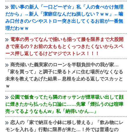
習い事の新人「一口どーぞ☆」私「人の食べかけ無理
だから」→新人「潔癖症なんだね損しない？ｗｗ」←噛
み口付きのパンやストロー突き出してくるお前が一番無
理だわｗｗ
電車の男ってなんで揃いも揃って膝を限界まで大股開
きで座るの？お前の太ももとくっつきたくないからスペ
ース押し返してるけどマジでストレス！！！
商売傾いた義実家のローンを半額負担中の我が家…
「家を買って」と調子に乗るトメに住む場所がなくなる
未来を教えてあげた結果←息根を止める返しでスカッと
ｗ
公園で飯食ってたら隣のオッサンが煙草吸い出して顔
に煙きたから払ったら口論に……先輩「煙払うのは喧嘩
売ってるようなもんw」私「納得いかん…」
恋人の「家で納豆を小鉢に移し替える」「飲み物にレ
モンを入れる」行動に限界が来た…！外では普通なの