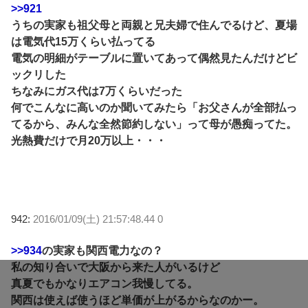
>>921
うちの実家も祖父母と両親と兄夫婦で住んでるけど、夏場
は電気代15万くらい払ってる
電気の明細がテーブルに置いてあって偶然見たんだけどビ
ックリした
ちなみにガス代は7万くらいだった
何でこんなに高いのか聞いてみたら「お父さんが全部払っ
てるから、みんな全然節約しない」って母が愚痴ってた。
光熱費だけで月20万以上・・・
942:
2016/01/09(土) 21:57:48.44 0
>>934
の実家も関西電力なの？
私の知り合いで大阪から来た人がいるけど
真夏でもかなりエアコン我慢してる。
関西は使えば使うほど単価が上がるからなのかー。