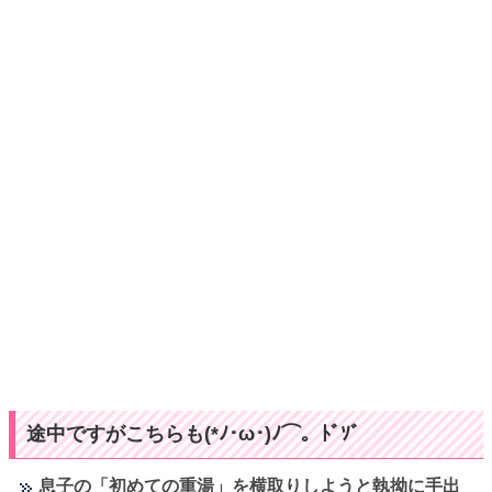
途中ですがこちらも(*ﾉ･ω･)ﾉ⌒。ﾄﾞｿﾞ
息子の「初めての重湯」を横取りしようと執拗に手出