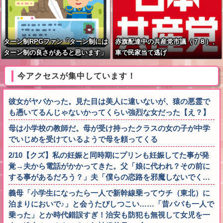
ターン制RPGファン「ターン制には
赤旗配達中の共産党市議（７８）、
ターン制の良さがあると思います」
車で民家当て逃げ
今アクセスが集中しています！
彼女がヤバかった。見た目は美人に違いないが、猿の悪霊で
も憑いてるんじゃないかってくらい強烈な女だった【え？】
母は小学校の教師だ。母が受け持ったクラスの女の子が中学
でいじめを受けているようで母を頼ってくる
2/10【クズ】私の妊娠と同時期にプリンも妊娠してた事が発
覚→夫から電話がかかってきた。父「娘に代われ？その前に
する事があるだろう？」夫「僕らの恋路を邪魔しないでく…
義母「小学生になったら一人で新幹線乗ってウチ（東北）に
泊まりにおいで♪」と会うたびしつこい……「昔パパも一人で
乗った」とか時代錯誤すぎ！治安も防犯も無視して女児を一