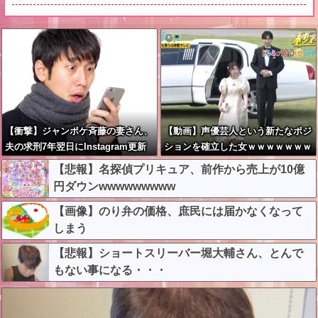
【衝撃】ジャンポケ斉藤の妻さん、
【動画】声優芸人という新たなポジ
夫の求刑7年翌日にInstagram更新
ションを確立した女ｗｗｗｗｗｗｗ
しSNS民をザワつかせてしまう…
ｗｗｗｗｗｗｗｗｗｗｗ
【悲報】名探偵プリキュア、前作から売上が10億
円ダウンwwwwwwwww
【画像】のり弁の価格、庶民には届かなくなって
しまう
【悲報】ショートスリーバー堀大輔さん、とんで
もない事になる・・・