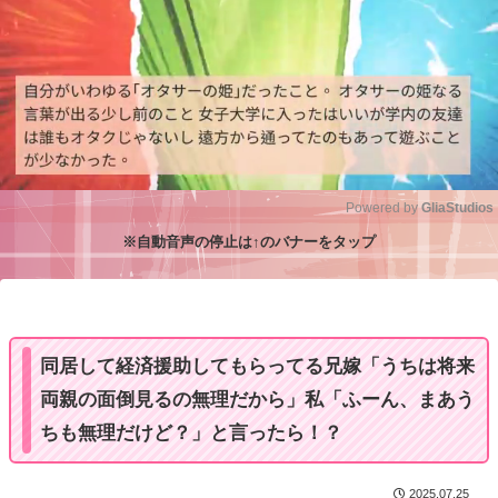
Powered by 
GliaStudios
※自動音声の停止は↑のバナーをタップ
M
u
t
e
同居して経済援助してもらってる兄嫁「うちは将来
両親の面倒見るの無理だから」私「ふーん、まあう
ちも無理だけど？」と言ったら！？
2025.07.25