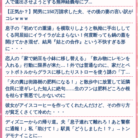
人で遠出させようとする無神経義母にブ...
【正気か？】間男に150万請求した夫、その後の妻の言い訳が
コレｗｗｗ
息子の「初めての重湯」を横取りしようと執拗に手出しして
くる同居姑にイライラが止まらない！何度断っても鍋の蓋を
開けてかき混ぜ、結局『姑との合作』という不快すぎる形
に・・・
恋人の「家で納豆を小鉢に移し替える」「飲み物にレモンを
入れる」行動に限界が来た…！外では普通なのに、家だとペ
ットボトルからグラスに移したりストローを使う謎の「丁…
「犬の糞は街路樹の肥料になる！」と散歩中に放置して近隣
住民に逆ギレした知人に絶句……生のフンは肥料どころか根
を枯らす害悪でしかないのに
彼女がアイスコーヒーを作ってくれたんだけど、その作り方
が貧乏くさくて冷めた・・・
ディズニーからの帰り道。夫「息子連れて離れろ！あと警察
に通報！」私「助けて！」駅員「どうしました！？」→トン
デモナイことに…