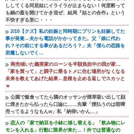
ししてくる同居姑にイライラが止まらない！何度断って
も鍋の蓋を開けてかき混ぜ、結局『姑との合作』という
不快すぎる形に・・・
2/10【クズ】私の妊娠と同時期にプリンも妊娠してた
事が発覚→夫から電話がかかってきた。父「娘に代わ
れ？その前にする事があるだろう？」夫「僕らの恋路を
邪魔しないでく…
商売傾いた義実家のローンを半額負担中の我が家…
「家を買って」と調子に乗るトメに住む場所がなくなる
未来を教えてあげた結果←息根を止める返しでスカッと
ｗ
公園で飯食ってたら隣のオッサンが煙草吸い出して顔
に煙きたから払ったら口論に……先輩「煙払うのは喧嘩
売ってるようなもんw」私「納得いかん…」
恋人の「家で納豆を小鉢に移し替える」「飲み物にレ
モンを入れる」行動に限界が来た…！外では普通なの