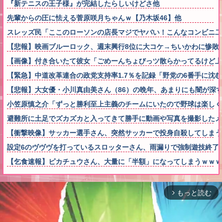
『新テニスの王子様』が完結したらしいけどさ他
先輩からの圧に怯える菅原咲月ちゃんｗ【乃木坂46】他
スレッズ民「ここのローソンの店長マジでヤバい！こんなコンビニ二
【悲報】映画ブルーロック、週末興行8位に大コケ→ちいかわに惨敗
【画像】付き合いたて彼女「ごめーんちょびっツ散らかってるけど上
【緊急】中道改革連合の政党支持率1.7％を記録「野党の6番手に沈
【悲報】大女優・小川真由美さん（86）の晩年、あまりにも闇が深
小笠原慎之介「ずっと勝利至上主義のチームにいたので野球は楽しく
避難所に土足でズカズカと入ってきて勝手に動画や写真を撮影した
【衝撃映像】サッカー選手さん、突然サッカーで投身自殺してしまう
設定6のヴヴヴを打っているスロッターさん、雨漏りで強制遊技終了
【乞食速報】ピカチュウさん、大量に「半額」になってしまうｗｗｗ
もっと読む
arrow_forward_ios