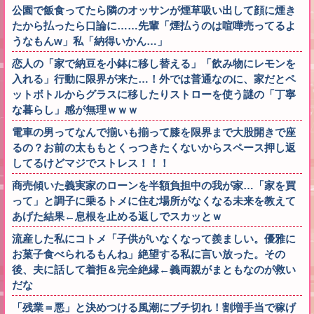
公園で飯食ってたら隣のオッサンが煙草吸い出して顔に煙き
たから払ったら口論に……先輩「煙払うのは喧嘩売ってるよ
うなもんw」私「納得いかん…」
恋人の「家で納豆を小鉢に移し替える」「飲み物にレモンを
入れる」行動に限界が来た…！外では普通なのに、家だとペ
ットボトルからグラスに移したりストローを使う謎の「丁寧
な暮らし」感が無理ｗｗｗ
電車の男ってなんで揃いも揃って膝を限界まで大股開きで座
るの？お前の太ももとくっつきたくないからスペース押し返
してるけどマジでストレス！！！
商売傾いた義実家のローンを半額負担中の我が家…「家を買
って」と調子に乗るトメに住む場所がなくなる未来を教えて
あげた結果←息根を止める返しでスカッとｗ
流産した私にコトメ「子供がいなくなって羨ましい。優雅に
お菓子食べられるもんね」絶望する私に言い放った。その
後、夫に話して着拒＆完全絶縁←義両親がまともなのが救い
だな
「残業＝悪」と決めつける風潮にブチ切れ！割増手当で稼げ