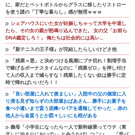
に、家だとペットボトルからグラスに移したりストロー
を使う謎の「丁寧な暮らし」感が無理ｗｗｗ
シェアハウスにいた女が妊娠しちゃって大学を中退し
たら、その女の親が怒鳴り込んできた。 女の父「お前ら
DNA鑑定しろ！」 俺たちは社会的には高レ...
『新テニスの王子様』が完結したらしいけどさ他
「残業＝悪」と決めつける風潮にブチ切れ！割増手当
で稼げるボーナスタイムなのに「残業ゼロ」を押し付け
て人の収入まで減らすな！残業したくない奴は勝手に定
時で帰ればいいだろ！！
「良い部屋に入れて羨ましい」入院中の父の個室に入
り浸る見ず知らずの大部屋おばあさん…勝手にお菓子を
食べ小遣いまで貰う泥棒ババアを通報してやった ←赤の
他人から金貰うとか図々しいにも程がある
義母「小学生になったら一人で新幹線乗ってウチ（東
北）に泊まりにおいで♪」と会うたびしつこい……「昔パ