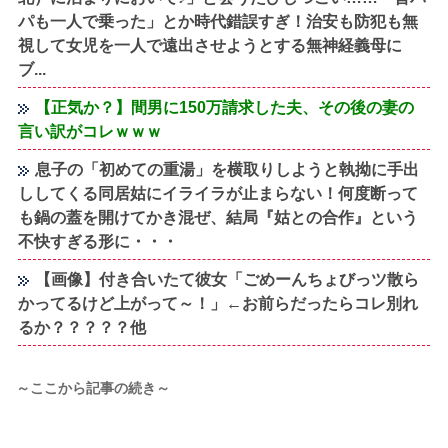
パも一人で乗った」とか時代錯誤すぎ！治安も防犯も無
視して女児を一人で遠出させようとする無神経義母に
ブ...
【正気か？】間男に150万請求した夫、その後の妻の
言い訳がコレｗｗｗ
息子の「初めての重湯」を横取りしようと執拗に手出
ししてくる同居姑にイライラが止まらない！何度断って
も鍋の蓋を開けてかき混ぜ、結局『姑との合作』という
不快すぎる形に・・・
【画像】付き合いたて彼女「ごめーんちょびっツ散ら
かってるけど上がって～！」←お前らだったらコレ別れ
るか？？？？？他
～ここから記事の続き～