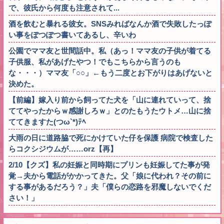
で、彼氏から何度も注意されて...
酒を飲むと暴れる彼女。SNSみればなんか酒で失敗したっぽ
い事をぽつぽつ書いてあるし、辛いわ
公園でママ友と世間話中。私（あっ！ママ友の子供が着てる
子供服、私があげたやつ！でもこちらから言うのも
な・・・）ママ友「○○」←もう二度とお下がりはあげないと
決めた。
【前編】嫁入り前から飼ってた犬を「山に連れていって、捨
ててやったからｗ感謝しろｗ」とのたもうたウトメ…山に捨
ててきますた(つω`*)ﾃﾍ
大雨の日に道路脇で死にかけていた仔を保護 病院で検査した
らコクシジウムが……orz【再】
2/10【クズ】私の妊娠と同時期にプリンも妊娠してた事が発
覚→夫から電話がかかってきた。父「娘に代われ？その前に
する事があるだろう？」夫「僕らの恋路を邪魔しないでくだ
さい！」