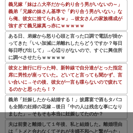
義兄嫁「妹は△大卒だから釣り合う男がいないの～」
義弟「兄嫁の妹さん基準で「釣り合う男がいない」な
ら俺、彼女に捨てられるｗ」→彼女さんの家族構成が
強すぎて義兄嫁真っ赤にｗｗｗｗｗ
ある日、弟嫁から怒り心頭と言った口調で電話が掛か
ってきた「いい加減に弟離れしたらどうですか？毎日
毎日呼び出して」→心辺りがないので、すぐに興信所
に調べさせたらｗｗｗｗｗ
彼女と旅行に行った時、新幹線で自分達がとった指定
席に男性が座っていた。どいてと言っても聞かず、言
い合いに→その後、彼女が一言も喋らないので疲れて
るのかと思ったら！？
義弟「妊娠したから結婚する！」披露宴で酒もタバコ
も全開の妊婦の花嫁→後日「中の人は残念な事になり
ました」←そもそも本当に妊娠してたのか？
夫は前妻と離婚して１年後、私と結婚した。離婚理由
は「トメと合わなくてそれが夫婦不和へと繋がった」