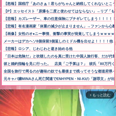
【怒報】国税庁「あのさぁ！君らがちゃんと納税してくれないとこうなっち
【P】エッセイスト「原爆を二度と使わせてはならない」→リプ「も
【悲報】カズレーザー、車の任意保険にブチギレてしまう！！！！！
【悲報】有名漫画家「体重の減少が止まりません」→ファンから心配の声
【画像】女性のオ●ニー事情、衝撃の事実が発覚してしまうｗｗｗｗ
メーカーはデカヘソ8個保留3個返しのミドル機を出せよ！！！！他
【悲報】ロシア、じわじわと逝き始める他
「日本は危険だ」と吹聴したのを真に受けた中国人旅行客、だが代替
彼と婚約指輪を見に行った。 店員「ご予算は？」 彼氏「80万円くら
全国を旅行で周るのが趣味の奴でも最後まで残ってそうな都道府県っ
元キャバ嬢MINAさん死亡関連でENHYPEN・NI-KIの「謝罪文
もっと読む
arrow_forward_ios