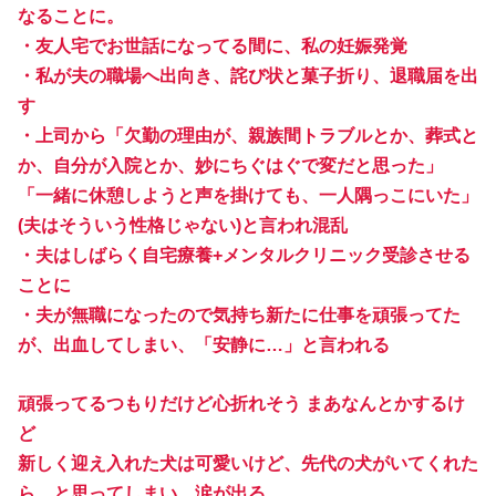
なることに。
・友人宅でお世話になってる間に、私の妊娠発覚
・私が夫の職場へ出向き、詫び状と菓子折り、退職届を出
す
・上司から「欠勤の理由が、親族間トラブルとか、葬式と
か、自分が入院とか、妙にちぐはぐで変だと思った」
「一緒に休憩しようと声を掛けても、一人隅っこにいた」
(夫はそういう性格じゃない)と言われ混乱
・夫はしばらく自宅療養+メンタルクリニック受診させる
ことに
・夫が無職になったので気持ち新たに仕事を頑張ってた
が、出血してしまい、「安静に…」と言われる
頑張ってるつもりだけど心折れそう まあなんとかするけ
ど
新しく迎え入れた犬は可愛いけど、先代の犬がいてくれた
ら…と思ってしまい、涙が出る