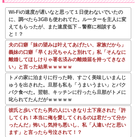
Wi-Fiの速度が遅いなと思って１日使わないでいたの
に、調べたら3GBも使われてた。ルーターを主人に変
えてもらったが、また速度低下→警察に相談する
と！？
夫の口癖「妹の望みは叶えてあげたい、家族だから」
義妹の口癖「早くお兄ちゃんと別れて」私「そんなに
離婚してほしけりゃ署名済みの離婚届を持ってきなさ
い」と言った結果ｗｗｗｗｗ
トメの家に泊まりに行った時、すごく美味しいまんじ
ゅうを出された。旦那も私も「うまいうまい」とパク
パク食べた。翌朝、キッチンに行ったら旦那がトメに
叱られてたんだがｗｗｗｗｗ
彼氏と歩いてたら男の人にいきなり土下座された「許
してくれ！本当に俺を愛してくれるのは君だって分か
ったんだ」怖いし気持ち悪いし、私「人違いだと思い
ます」と言ったら号泣されて！？