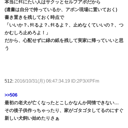
本当にﾀﾋにたい人はサクッとセルフアボだから
(遺書は自分で持っているか、アボン現場に置いておく)
書き置きを残しておく時点で
「いいか？､ﾀﾋるよ？､ﾀﾋるよ？、止めなくていいの？、つ
かむしろ止めろよ！」
だから、心配せずに緑の紙を残して実家に帰っていいと思
う
512:
2016/10/31(月) 06:47:34.19 ID:2P3iXPFm
>>506
最初の老犬が亡くなったとこしかなんか同情できない…
その後子供作っちゃったり、家がゴタゴタしてるのにすぐ
新しい犬飼い始めたりさぁ