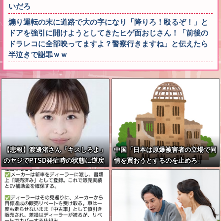
いだろ
煽り運転の末に道路で大の字になり「降りろ！殴るぞ！」と
ドアを強引に開けようとしてきたヒゲ面おじさん！「前後の
ドラレコに全部映ってますよ？警察行きますね」と伝えたら
半泣きで謝罪ｗｗ
【悲報】渡邊渚さん「キスしろよ」
中国「日本は原爆被害者の立場で同
のヤジでPTSD発症時の状態に逆戻
情を買おうとするのを止めろ」
り