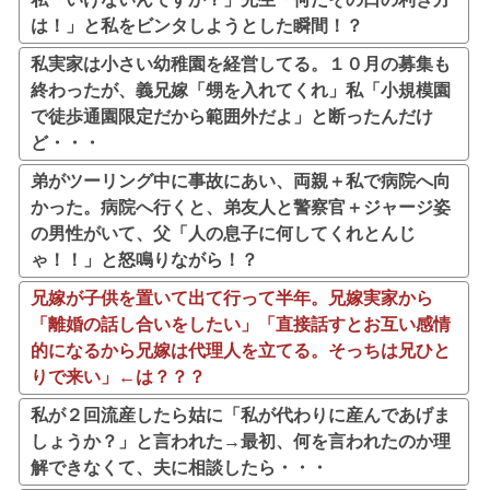
は！」と私をビンタしようとした瞬間！？
私実家は小さい幼稚園を経営してる。１０月の募集も
終わったが、義兄嫁「甥を入れてくれ」私「小規模園
で徒歩通園限定だから範囲外だよ」と断ったんだけ
ど・・・
弟がツーリング中に事故にあい、両親＋私で病院へ向
かった。病院へ行くと、弟友人と警察官＋ジャージ姿
の男性がいて、父「人の息子に何してくれとんじ
ゃ！！」と怒鳴りながら！？
兄嫁が子供を置いて出て行って半年。兄嫁実家から
「離婚の話し合いをしたい」「直接話すとお互い感情
的になるから兄嫁は代理人を立てる。そっちは兄ひと
りで来い」←は？？？
私が２回流産したら姑に「私が代わりに産んであげま
しょうか？」と言われた→最初、何を言われたのか理
解できなくて、夫に相談したら・・・