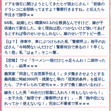
ドアを強引に開けようとしてきたヒゲ面おじさん！「前後の
ドラレコに全部映ってますよ？警察行きますね」と伝えたら
半泣きで謝罪ｗｗ
6/6私、結婚したい職業NO.1の公務員なんですけど、嫁が子
供連れて家出した。全く理由は思いつかないけど強いてあげ
るとすれば母のせいかもしれない。嫁のせいでアトピー悪…
【は？】 停車中、車にぶつけられた私「警察呼ぶ」相手のお
ばさん「今時間ないんだけど！警察何分で来るの！？早くし
ろ！怒」私「はぁ？」そこへ警...
【悲報】 ワイ「ラーメン一袋だけじゃ足らんわ！二袋作った
ろ！」→結果ｗｗｗ
義実家「同居して自営業手伝え！」タダ働きさせようとする
義両親に時給3000円・残業なし等の「現実的条件」を提示し
たら、ブチギレられて絶句ｗｗ←タダで働く嫁がいるわけ…
鍵失くした男「45分だけ部屋に入れろ！何もしないから！」
→女子大生「無理です（警察呼びます）」→男「熱中症にな
れってか！使えないな！」完全に不審者で草ｗｗｗ