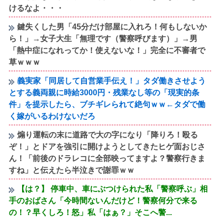
けるなよ・・・
鍵失くした男「45分だけ部屋に入れろ！何もしないか
ら！」→女子大生「無理です（警察呼びます）」→男
「熱中症になれってか！使えないな！」完全に不審者で
草ｗｗｗ
義実家「同居して自営業手伝え！」タダ働きさせよう
とする義両親に時給3000円・残業なし等の「現実的条
件」を提示したら、ブチギレられて絶句ｗｗ←タダで働
く嫁がいるわけないだろ
煽り運転の末に道路で大の字になり「降りろ！殴る
ぞ！」とドアを強引に開けようとしてきたヒゲ面おじさ
ん！「前後のドラレコに全部映ってますよ？警察行きま
すね」と伝えたら半泣きで謝罪ｗｗ
【は？】 停車中、車にぶつけられた私「警察呼ぶ」相
手のおばさん「今時間ないんだけど！警察何分で来る
の！？早くしろ！怒」私「はぁ？」そこへ警...