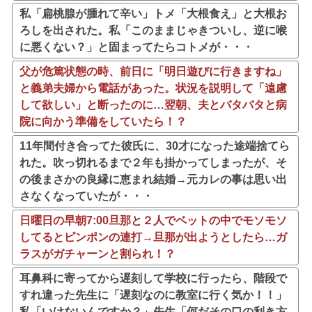
私「扁桃腺が腫れて辛い」トメ「大根食え」と大根お
ろしを出された。私「このままじゃきついし、逆に喉
に悪くない？」と固まってたらコトメが・・・
父が危篤状態の時、前日に「明日遊びに行きますね」
と義弟夫婦から電話があった。状況を説明して「遠慮
して欲しい」と断ったのに…翌朝、夫とバタバタと病
院に向かう準備をしていたら！？
11年間付き合ってた彼氏に、30才になった途端捨てら
れた。吹っ切れるまで２年も掛かってしまったが、そ
の後まさかの良縁に恵まれ結婚→元カレの事は思い出
さなくなっていたが・・・
日曜日の早朝7:00旦那と２人でベットの中でモソモソ
してるとピンポンの連打→旦那が出ようとしたら…ガ
ラスがガチャーンと割られ！？
耳鼻科に寄ってから遅刻して学校に行ったら、階段で
すれ違った先生に「遅刻なのに教室に行く気か！！」
私「いけないんですか？」先生「何だその口の利き方