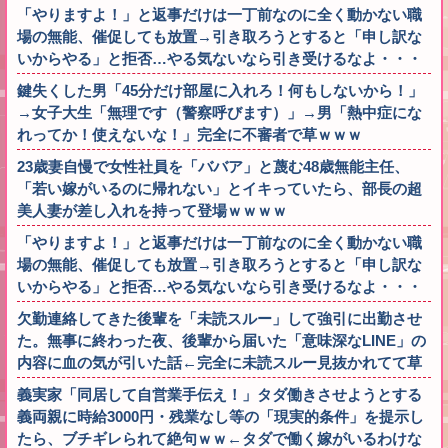
「やりますよ！」と返事だけは一丁前なのに全く動かない職
場の無能、催促しても放置→引き取ろうとすると「申し訳な
いからやる」と拒否…やる気ないなら引き受けるなよ・・・
鍵失くした男「45分だけ部屋に入れろ！何もしないから！」
→女子大生「無理です（警察呼びます）」→男「熱中症にな
れってか！使えないな！」完全に不審者で草ｗｗｗ
23歳妻自慢で女性社員を「ババア」と蔑む48歳無能主任、
「若い嫁がいるのに帰れない」とイキっていたら、部長の超
美人妻が差し入れを持って登場ｗｗｗｗ
「やりますよ！」と返事だけは一丁前なのに全く動かない職
場の無能、催促しても放置→引き取ろうとすると「申し訳な
いからやる」と拒否…やる気ないなら引き受けるなよ・・・
欠勤連絡してきた後輩を「未読スルー」して強引に出勤させ
た。無事に終わった夜、後輩から届いた「意味深なLINE」の
内容に血の気が引いた話←完全に未読スルー見抜かれてて草
義実家「同居して自営業手伝え！」タダ働きさせようとする
義両親に時給3000円・残業なし等の「現実的条件」を提示し
たら、ブチギレられて絶句ｗｗ←タダで働く嫁がいるわけな