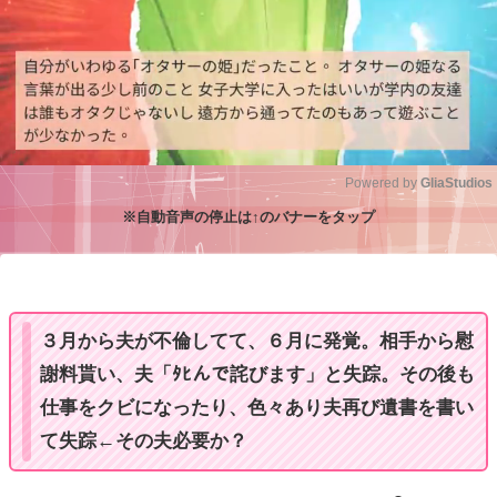
Powered by 
GliaStudios
※自動音声の停止は↑のバナーをタップ
M
u
t
e
３月から夫が不倫してて、６月に発覚。相手から慰
謝料貰い、夫「ﾀﾋんで詫びます」と失踪。その後も
仕事をクビになったり、色々あり夫再び遺書を書い
て失踪←その夫必要か？