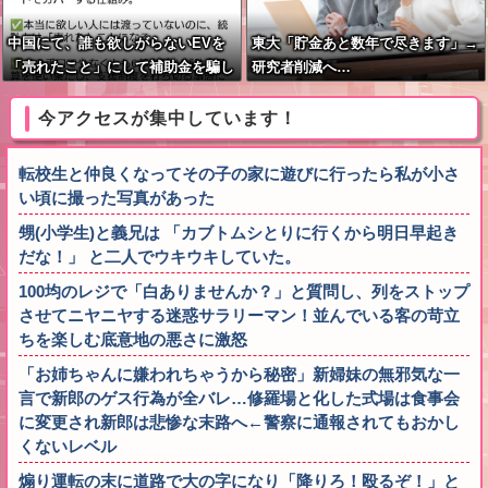
中国にて、誰も欲しがらないEVを
東大「貯金あと数年で尽きます」→
「売れたこと」にして補助金を騙し
研究者削減へ…
取る事案が横行。販売実績水増し
今アクセスが集中しています！
転校生と仲良くなってその子の家に遊びに行ったら私が小さ
い頃に撮った写真があった
甥(小学生)と義兄は 「カブトムシとりに行くから明日早起き
だな！」 と二人でウキウキしていた。
100均のレジで「白ありませんか？」と質問し、列をストップ
させてニヤニヤする迷惑サラリーマン！並んでいる客の苛立
ちを楽しむ底意地の悪さに激怒
「お姉ちゃんに嫌われちゃうから秘密」新婦妹の無邪気な一
言で新郎のゲス行為が全バレ…修羅場と化した式場は食事会
に変更され新郎は悲惨な末路へ←警察に通報されてもおかし
くないレベル
煽り運転の末に道路で大の字になり「降りろ！殴るぞ！」と