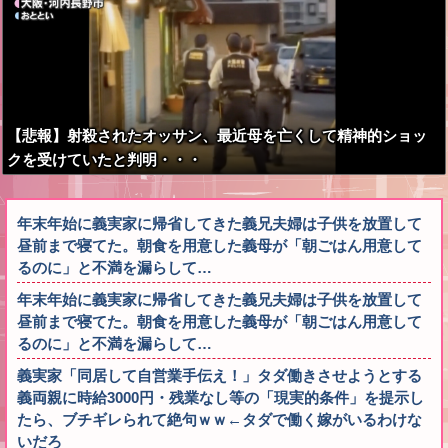
【悲報】射殺されたオッサン、最近母を亡くして精神的ショッ
クを受けていたと判明・・・
年末年始に義実家に帰省してきた義兄夫婦は子供を放置して
昼前まで寝てた。朝食を用意した義母が「朝ごはん用意して
るのに」と不満を漏らして…
年末年始に義実家に帰省してきた義兄夫婦は子供を放置して
昼前まで寝てた。朝食を用意した義母が「朝ごはん用意して
るのに」と不満を漏らして…
義実家「同居して自営業手伝え！」タダ働きさせようとする
義両親に時給3000円・残業なし等の「現実的条件」を提示し
たら、ブチギレられて絶句ｗｗ←タダで働く嫁がいるわけな
いだろ