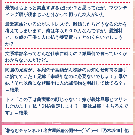
最初はちょっと素直すぎるだけか？と思ってたが、マウンテ
ィング癖が凄まじいと分かって切った友人がいた
最近家族といるのがストレスで、離婚したらどうなるのかを
考えてしまいます。俺は年収６００万なんですが、慰謝料
と、６歳の子供１人に払う養育費ってどのくらいでしょう
か？
文系学部卒ってどんな仕事に就くの？結局何で食っていくか
わからないんだけど...
同居の兄嫁が、私宛の子宮頸がん検診のお知らせ封筒を勝手
に捨てていた！兄嫁「未成年なのに必要ないでしょ！」母や
妹「それ以前になぜ勝手に人の郵便物を開封して捨てる？」
→結果
トメ「この子は義実家の顔じゃない！嫁が義妹旦那とフリン
したのよ！」私「DNA鑑定します？」義妹旦那「もちろんで
す」→結果…
｢格なむチャンネル｣ 名古屋飯編公開ｷﾀ━(ﾟ∀ﾟ)━!【乃木坂46】他