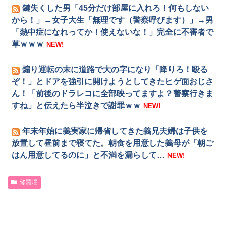
鍵失くした男「45分だけ部屋に入れろ！何もしない
から！」→女子大生「無理です（警察呼びます）」→男
「熱中症になれってか！使えないな！」完全に不審者で
草ｗｗｗ
NEW!
煽り運転の末に道路で大の字になり「降りろ！殴る
ぞ！」とドアを強引に開けようとしてきたヒゲ面おじさ
ん！「前後のドラレコに全部映ってますよ？警察行きま
すね」と伝えたら半泣きで謝罪ｗｗ
NEW!
年末年始に義実家に帰省してきた義兄夫婦は子供を
放置して昼前まで寝てた。朝食を用意した義母が「朝ご
はん用意してるのに」と不満を漏らして…
NEW!
修羅場