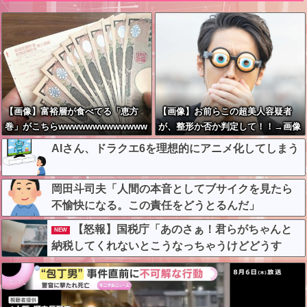
【画像】富裕層が食べてる「恵方
【画像】お前らこの超美人容疑者
巻」がこちらwwwwwwwwwwwww
が、整形か否か判定して！！→画像
がこちらw w w w w w w w w w
AIさん、ドラクエ6を理想的にアニメ化してしまう
岡田斗司夫「人間の本音としてブサイクを見たら
不愉快になる。この責任をどうとるんだ」
【怒報】国税庁「あのさぁ！君らがちゃんと
NEW
納税してくれないとこうなっちゃうけどどうす
る？！」←これw w w w w w w w