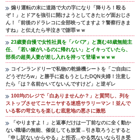
煽り運転の末に道路で大の字になり「降りろ！殴る
ぞ！」とドアを強引に開けようとしてきたヒゲ面おじさ
ん！「前後のドラレコに全部映ってますよ？警察行きま
すね」と伝えたら半泣きで謝罪ｗｗ
23歳妻自慢で女性社員を「ババア」と蔑む48歳無能主
任、「若い嫁がいるのに帰れない」とイキっていたら、
部長の超美人妻が差し入れを持って登場ｗｗｗｗ
コインランドリーで私物の乾燥機シートを「ご自由に
どうぞだろw」と勝手に盗もうとしたDQN夫婦！注意し
たら「は？名前かいてないんですけど」と逆ギレ
100均のレジで「白ありませんか？」と質問し、列を
ストップさせてニヤニヤする迷惑サラリーマン！並んで
いる客の苛立ちを楽しむ底意地の悪さに激怒
「やりますよ！」と返事だけは一丁前なのに全く動か
ない職場の無能、催促しても放置→引き取ろうとすると
「申し訳ないからやる」と拒否…やる気ないなら引き受