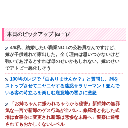
本日のピックアップ |ω・)ﾉ
4/6私、結婚したい職業NO.1の公務員なんですけど、
嫁が子供連れて家出した。全く理由は思いつかないけど
強いてあげるとすれば母のせいかもしれない。嫁のせい
でアトピー悪化しそう→
100均のレジで「白ありませんか？」と質問し、列を
ストップさせてニヤニヤする迷惑サラリーマン！並んで
いる客の苛立ちを楽しむ底意地の悪さに激怒
「お姉ちゃんに嫌われちゃうから秘密」新婦妹の無邪
気な一言で新郎のゲス行為が全バレ…修羅場と化した式
場は食事会に変更され新郎は悲惨な末路へ←警察に通報
されてもおかしくないレベル