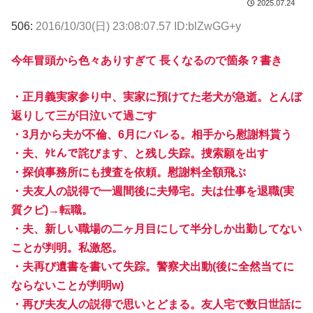
2025.07.24
506:
2016/10/30(日) 23:08:07.57 ID:blZwGG+y
今年冒頭から色々ありすぎて 長くなるので箇条？書き
・正月義実家参り中、実家に預けてた老犬が急逝。とんぼ
返りして三が日泣いて過ごす
・3月から夫が不倫、6月にバレる。相手から慰謝料貰う
・夫、ﾀﾋんで詫びます、と残し失踪。捜索願を出す
・探偵事務所にも捜査を依頼。慰謝料全額飛ぶ
・夫友人の説得で一週間後に夫帰宅。夫は仕事を退職(実
質クビ)→転職。
・夫、新しい職場の二ヶ月目にして半分しか出勤してない
ことが判明。私激怒。
・夫再び遺書を書いて失踪。警察犬出動(後に全然当てに
ならないことが判明w)
・再び夫友人の説得で思いとどまる。友人宅で数日世話に