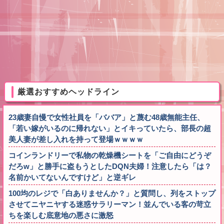
厳選おすすめヘッドライン
23歳妻自慢で女性社員を「ババア」と蔑む48歳無能主任、
「若い嫁がいるのに帰れない」とイキっていたら、部長の超
美人妻が差し入れを持って登場ｗｗｗｗ
コインランドリーで私物の乾燥機シートを「ご自由にどうぞ
だろw」と勝手に盗もうとしたDQN夫婦！注意したら「は？
名前かいてないんですけど」と逆ギレ
100均のレジで「白ありませんか？」と質問し、列をストップ
させてニヤニヤする迷惑サラリーマン！並んでいる客の苛立
ちを楽しむ底意地の悪さに激怒