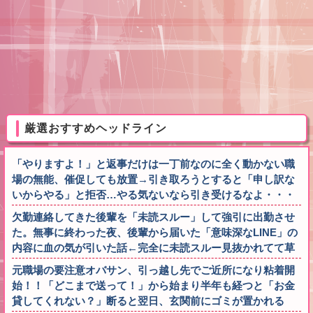
厳選おすすめヘッドライン
「やりますよ！」と返事だけは一丁前なのに全く動かない職
場の無能、催促しても放置→引き取ろうとすると「申し訳な
いからやる」と拒否…やる気ないなら引き受けるなよ・・・
欠勤連絡してきた後輩を「未読スルー」して強引に出勤させ
た。無事に終わった夜、後輩から届いた「意味深なLINE」の
内容に血の気が引いた話←完全に未読スルー見抜かれてて草
元職場の要注意オバサン、引っ越し先でご近所になり粘着開
始！！「どこまで送って！」から始まり半年も経つと「お金
貸してくれない？」断ると翌日、玄関前にゴミが置かれる