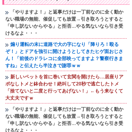
「やりますよ！」と返事だけは一丁前なのに全く動か
ない職場の無能、催促しても放置→引き取ろうとすると
「申し訳ないからやる」と拒否…やる気ないなら引き受
けるなよ・・・
煽り運転の末に道路で大の字になり「降りろ！殴る
ぞ！」とドアを強引に開けようとしてきたヒゲ面おじさ
ん！「前後のドラレコに全部映ってますよ？警察行きま
すね」と伝えたら半泣きで謝罪ｗｗ
新しいペットを首に巻いて玄関を開けたら…居座りア
ポなしトメと鉢合わせ！絶叫して20秒で逃亡したトメ
「捨てないと二度と行ってあげない！」←もう来なくて
大丈夫ですｗ
「やりますよ！」と返事だけは一丁前なのに全く動か
ない職場の無能、催促しても放置→引き取ろうとすると
「申し訳ないからやる」と拒否…やる気ないなら引き受
けるなよ・・・