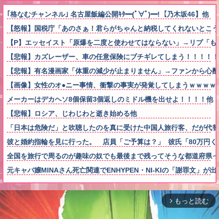
｢格なむチャンネル｣ 名古屋飯編公開ｷﾀ━(ﾟ∀ﾟ)━!【乃木坂46】他
【怒報】国税庁「あのさぁ！君らがちゃんと納税してくれないとこうなっち
【P】エッセイスト「原爆を二度と使わせてはならない」→リプ「も
【悲報】カズレーザー、車の任意保険にブチギレてしまう！！！！！
【悲報】有名漫画家「体重の減少が止まりません」→ファンから心配の声
【画像】女性のオ●ニー事情、衝撃の事実が発覚してしまうｗｗｗｗ
メーカーはデカヘソ8個保留3個返しのミドル機を出せよ！！！！他
【悲報】ロシア、じわじわと逝き始める他
「日本は危険だ」と吹聴したのを真に受けた中国人旅行客、だが代替
彼と婚約指輪を見に行った。 店員「ご予算は？」 彼氏「80万円くら
全国を旅行で周るのが趣味の奴でも最後まで残ってそうな都道府県っ
元キャバ嬢MINAさん死亡関連でENHYPEN・NI-KIの「謝罪文
もっと読む
arrow_forward_ios