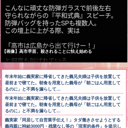
【画像】高市早苗、殺されることに怯え始める
年末年始に義実家に帰省してきた義兄夫婦は子供を放置して
昼前まで寝てた。朝食を用意した義母が「朝ごはん用意して
るのに」と不満を漏らして…
年末年始に義実家に帰省してきた義兄夫婦は子供を放置して
昼前まで寝てた。朝食を用意した義母が「朝ごはん用意して
るのに」と不満を漏らして…
義実家「同居して自営業手伝え！」タダ働きさせようとする
義両親に時給3000円・残業なし等の「現実的条件」を提示し