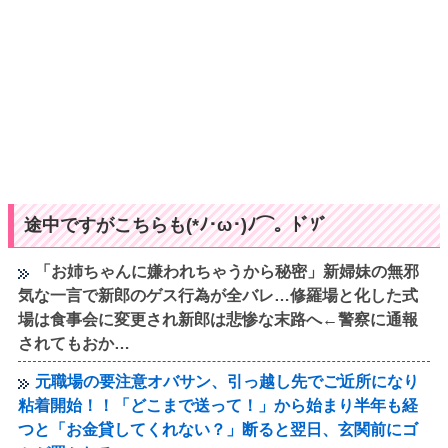
途中ですがこちらも(*ﾉ･ω･)ﾉ⌒。ﾄﾞｿﾞ
「お姉ちゃんに嫌われちゃうから秘密」新婦妹の無邪
気な一言で新郎のゲス行為が全バレ…修羅場と化した式
場は食事会に変更され新郎は悲惨な末路へ←警察に通報
されてもおか…
元職場の要注意オバサン、引っ越し先でご近所になり
粘着開始！！「どこまで送って！」から始まり半年も経
つと「お金貸してくれない？」断ると翌日、玄関前にゴ