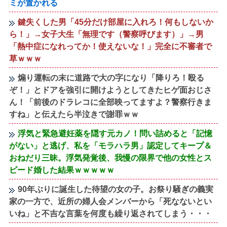
ミが置かれる
鍵失くした男「45分だけ部屋に入れろ！何もしないか
ら！」→女子大生「無理です（警察呼びます）」→男
「熱中症になれってか！使えないな！」完全に不審者で
草ｗｗｗ
煽り運転の末に道路で大の字になり「降りろ！殴る
ぞ！」とドアを強引に開けようとしてきたヒゲ面おじさ
ん！「前後のドラレコに全部映ってますよ？警察行きま
すね」と伝えたら半泣きで謝罪ｗｗ
浮気と緊急避妊薬を隠す元カノ！問い詰めると「記憶
がない」と逃げ、私を「モラハラ男」認定してキープ＆
おねだり三昧。浮気発覚後、我慢の限界で他の女性とス
ピード婚した結果ｗｗｗｗｗ
90年ぶりに誕生した待望の女の子。お祭り騒ぎの義実
家の一方で、近所の婦人会メンバーから「死なないとい
いね」と不吉な言葉を何度も繰り返されてしまう・・・