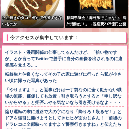
たこ焼きのタコ、何かで代替できな
福岡県議会「海外旅行じゃない、海
いものか
外活動だ！」→視察費2.65億円公開
で再炎上ｗｗｗ
今アクセスが集中しています！
イラスト・漫画関係の仕事してるんだけど、「拾い物です
が」とか言ってTwitterで勝手に自分の画像を出されるのに違
和感を覚える。。
転校生と仲良くなってその子の家に遊びに行ったら私が小さ
い頃に撮った写真があった
「やりますよ！」と返事だけは一丁前なのに全く動かない職
場の無能、催促しても放置→引き取ろうとすると「申し訳な
いからやる」と拒否…やる気ないなら引き受けるなよ・・・
煽り運転の末に道路で大の字になり「降りろ！殴るぞ！」と
ドアを強引に開けようとしてきたヒゲ面おじさん！「前後の
ドラレコに全部映ってますよ？警察行きますね」と伝えたら