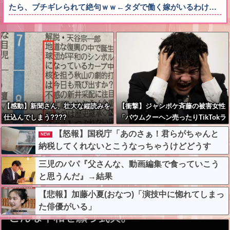
たら、ブチギレられて絶句ｗｗ←タダで働く嫁がいるわけ…
【感動】新聞さん、壮大な縦読みを
【衝撃】ジャンポケ斉藤の被害女性
仕込んでしまう????
「バウムクーヘン売ったりTikTokラ
イブしててムカついたから示談しな
【怒報】国税庁「あのさぁ！君らがちゃんと
NEW
かった」←コレってさ…
納税してくれないとこうなっちゃうけどどうす
る？！」←これw w w w w w w w
三児のパパ『父さんな、動画編集で食っていこう
と思うんだ』→結果
【悲報】加藤小夏(おなつ)「演技中に惚れてしまっ
た俳優がいる」