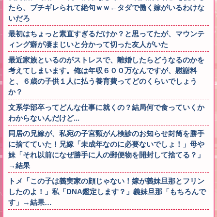
たら、ブチギレられて絶句ｗｗ←タダで働く嫁がいるわけな
いだろ
最初はちょっと素直すぎるだけか？と思ってたが、マウンテ
ィング癖が凄まじいと分かって切った友人がいた
最近家族といるのがストレスで、離婚したらどうなるのかを
考えてしまいます。俺は年収６００万なんですが、慰謝料
と、６歳の子供１人に払う養育費ってどのくらいでしょう
か？
文系学部卒ってどんな仕事に就くの？結局何で食っていくか
わからないんだけど...
同居の兄嫁が、私宛の子宮頸がん検診のお知らせ封筒を勝手
に捨てていた！兄嫁「未成年なのに必要ないでしょ！」母や
妹「それ以前になぜ勝手に人の郵便物を開封して捨てる？」
→結果
トメ「この子は義実家の顔じゃない！嫁が義妹旦那とフリン
したのよ！」私「DNA鑑定します？」義妹旦那「もちろんで
す」→結果…