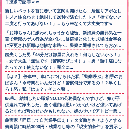
半泣きで謝罪ｗｗ
新しいペットを首に巻いて玄関を開けたら…居座りアポなし
トメと鉢合わせ！絶叫して20秒で逃亡したトメ「捨てないと
二度と行ってあげない！」←もう来なくて大丈夫ですｗ
「お姉ちゃんに嫌われちゃうから秘密」新婦妹の無邪気な一
言で新郎のゲス行為が全バレ…修羅場と化した式場は食事会
に変更され新郎は悲惨な末路へ←警察に通報されてもおか…
鍵失くした男「45分だけ部屋に入れろ！何もしないから！」
→女子大生「無理です（警察呼びます）」→男「熱中症にな
れってか！使えないな！」完全に...
【は？】 停車中、車にぶつけられた私「警察呼ぶ」相手のお
ばさん「今時間ないんだけど！警察何分で来るの！？早くし
ろ！怒」私「はぁ？」そこへ警...
6/6私、結婚したい職業NO.1の公務員なんですけど、嫁が子
供連れて家出した。全く理由は思いつかないけど強いてあげ
るとすれば母のせいかもしれない。嫁のせいでアトピー悪…
義実家「同居して自営業手伝え！」タダ働きさせようとする
義両親に時給3000円・残業なし等の「現実的条件」を提示し