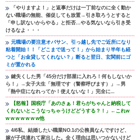
「やりますよ！」と返事だけは一丁前なのに全く動か
ない職場の無能、催促しても放置→引き取ろうとすると
「申し訳ないからやる」と拒否…やる気ないなら引き受
けるなよ・・・
元職場の要注意オバサン、引っ越し先でご近所になり
粘着開始！！「どこまで送って！」から始まり半年も経
つと「お金貸してくれない？」断ると翌日、玄関前にゴ
ミが置かれる
鍵失くした男「45分だけ部屋に入れろ！何もしないか
ら！」→女子大生「無理です（警察呼びます）」→男
「熱中症になれってか！使えないな！」完全に...
【怒報】国税庁「あのさぁ！君らがちゃんと納税して
くれないとこうなっちゃうけどどうする？！」←これw
w w w w w w w他
4/6私、結婚したい職業NO.1の公務員なんですけど、
嫁が子供連れて家出した。全く理由は思いつかないけど