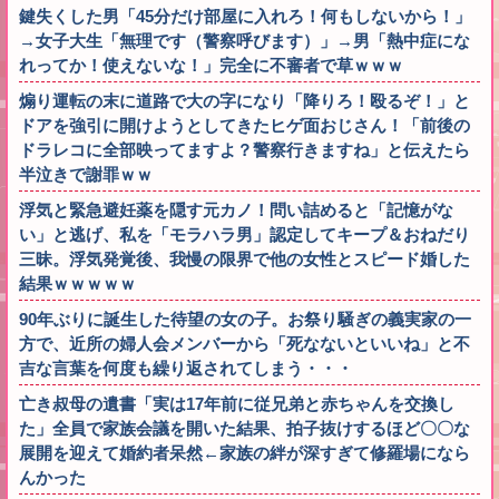
鍵失くした男「45分だけ部屋に入れろ！何もしないから！」
→女子大生「無理です（警察呼びます）」→男「熱中症にな
れってか！使えないな！」完全に不審者で草ｗｗｗ
煽り運転の末に道路で大の字になり「降りろ！殴るぞ！」と
ドアを強引に開けようとしてきたヒゲ面おじさん！「前後の
ドラレコに全部映ってますよ？警察行きますね」と伝えたら
半泣きで謝罪ｗｗ
浮気と緊急避妊薬を隠す元カノ！問い詰めると「記憶がな
い」と逃げ、私を「モラハラ男」認定してキープ＆おねだり
三昧。浮気発覚後、我慢の限界で他の女性とスピード婚した
結果ｗｗｗｗｗ
90年ぶりに誕生した待望の女の子。お祭り騒ぎの義実家の一
方で、近所の婦人会メンバーから「死なないといいね」と不
吉な言葉を何度も繰り返されてしまう・・・
亡き叔母の遺書「実は17年前に従兄弟と赤ちゃんを交換し
た」全員で家族会議を開いた結果、拍子抜けするほど〇〇な
展開を迎えて婚約者呆然←家族の絆が深すぎて修羅場になら
んかった