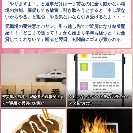
「やりますよ！」と返事だけは一丁前なのに全く動かない職
場の無能、催促しても放置→引き取ろうとすると「申し訳な
いからやる」と拒否…やる気ないなら引き受けるなよ・・・
元職場の要注意オバサン、引っ越し先でご近所になり粘着開
始！！「どこまで送って！」から始まり半年も経つと「お金
貸してくれない？」断ると翌日、玄関前にゴミが置かれる
被災地・熊本、泥酔者の通報が止ま
クビになったバイト先の店長のイン
らず県警が異例のお願い
スタ見つけた