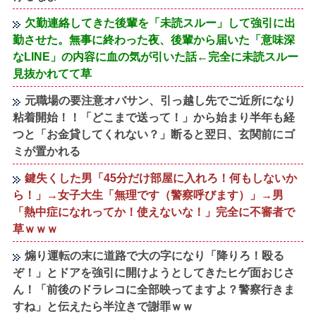
欠勤連絡してきた後輩を「未読スルー」して強引に出
勤させた。無事に終わった夜、後輩から届いた「意味深
なLINE」の内容に血の気が引いた話←完全に未読スルー
見抜かれてて草
元職場の要注意オバサン、引っ越し先でご近所になり
粘着開始！！「どこまで送って！」から始まり半年も経
つと「お金貸してくれない？」断ると翌日、玄関前にゴ
ミが置かれる
鍵失くした男「45分だけ部屋に入れろ！何もしないか
ら！」→女子大生「無理です（警察呼びます）」→男
「熱中症になれってか！使えないな！」完全に不審者で
草ｗｗｗ
煽り運転の末に道路で大の字になり「降りろ！殴る
ぞ！」とドアを強引に開けようとしてきたヒゲ面おじさ
ん！「前後のドラレコに全部映ってますよ？警察行きま
すね」と伝えたら半泣きで謝罪ｗｗ