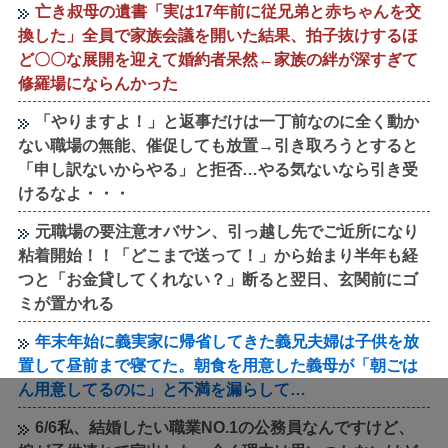
亡き叔母の遺書「実は17年前に従兄弟と赤ちゃんを交
換した」全員で家族会議を開いた結果、拍子抜けするほ
ど〇〇な展開を迎えて婚約者呆然←家族の絆が深すぎて
修羅場にならんかった
「やりますよ！」と返事だけは一丁前なのに全く動か
ない職場の無能、催促しても放置→引き取ろうとすると
「申し訳ないからやる」と拒否…やる気ないなら引き受
けるなよ・・・
元職場の要注意オバサン、引っ越し先でご近所になり
粘着開始！！「どこまで送って！」から始まり半年も経
つと「お金貸してくれない？」断ると翌日、玄関前にゴ
ミが置かれる
年末年始に義実家に帰省してきた義兄夫婦は子供を放
置して昼前まで寝てた。朝食を用意した義母が「朝ごは
ん用意してるのに」と不満を漏らして…
6/6私、結婚したい職業NO.1の公務員なんですけど、