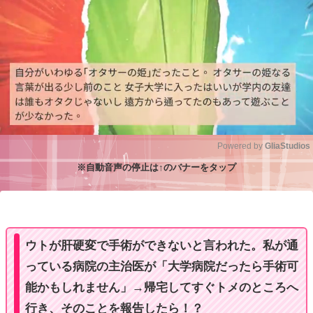
Powered by 
GliaStudios
※自動音声の停止は↑のバナーをタップ
M
u
t
e
ウトが肝硬変で手術ができないと言われた。私が通
っている病院の主治医が「大学病院だったら手術可
能かもしれません」→帰宅してすぐトメのところへ
行き、そのことを報告したら！？