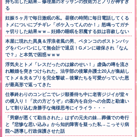
持ち出した結果←修理屋のオッサンの技術力とノリが神すぎ
る
妊娠５ヶ月で毎日激眠の私。昼寝の時間に毎日電話してくる
トメについにブチギレ「ボケ入ってんのか！」怒鳴ってガチ
ャ切りした結果ｗｗ←妊婦の睡眠を邪魔する奴は容赦しない
本屋に現れた異臭＆浮浪者風の男、ペタンコのボストンバッ
グをパンパンにして無会計で退店！Gメンに確保され「なん
で？」と本気で困惑ｗｗｗ
浮気夫とトメ「レスだったのは嫁のせい！」虚偽の噂を流さ
れ離婚を突きつけられた。法学部の後輩弁護士20人が集結し
てトメ＆夫＆プリを完全撃破←後輩たちを可愛がっていた恩
が最高形で返ってきた
仕事終わりのコンビニでレジ順番待ち中に老害ジジイが堂々
の横入り！「次の方どうぞ」の案内を自分への合図と勘違い
して割り込む身勝手な俺様思考にイライラ・・・
「男癖が悪くて勘当された」はずの元夫の妹…葬儀での奇行
と『悲惨な思い込み』から知的障害を疑った私→こっそり病
院へ誘導し行政保護させた話