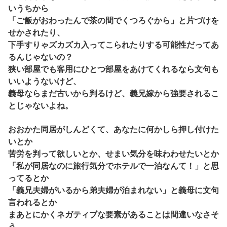
いうちから
「ご飯がおわったんで茶の間でくつろぐから」と片づけを
せかされたり、
下手すりゃズカズカ入ってこられたりする可能性だってあ
るんじゃないの？
狭い部屋でも客用にひとつ部屋をあけてくれるなら文句も
いいようないけど、
義母ならまだ古いから判るけど、義兄嫁から強要されるこ
とじゃないよね。
おおかた同居がしんどくて、あなたに何かしら押し付けた
いとか
苦労を判って欲しいとか、せまい気分を味わわせたいとか
「私が同居なのに旅行気分でホテルで一泊なんて！」と思
ってるとか
「義兄夫婦がいるから弟夫婦が泊まれない」と義母に文句
言われるとか
まあとにかくネガティブな要素があることは間違いなさそ
う。