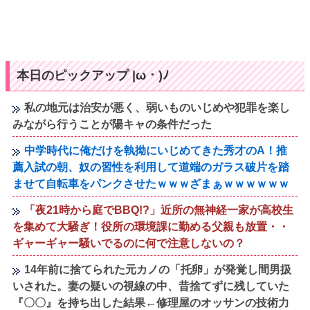
本日のピックアップ |ω・)ﾉ
私の地元は治安が悪く、弱いものいじめや犯罪を楽し
みながら行うことが陽キャの条件だった
中学時代に俺だけを執拗にいじめてきた秀才のA！推
薦入試の朝、奴の習性を利用して道端のガラス破片を踏
ませて自転車をパンクさせたｗｗｗざまぁｗｗｗｗｗｗ
「夜21時から庭でBBQ!?」近所の無神経一家が高校生
を集めて大騒ぎ！役所の環境課に勤める父親も放置・・
ギャーギャー騒いでるのに何で注意しないの？
14年前に捨てられた元カノの「托卵」が発覚し間男扱
いされた。妻の疑いの視線の中、昔捨てずに残していた
『〇〇』を持ち出した結果←修理屋のオッサンの技術力