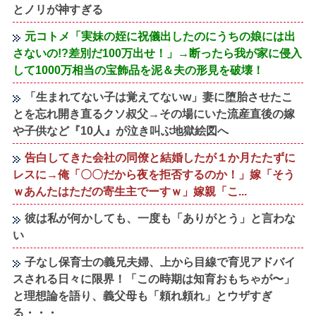
とノリが神すぎる
元コトメ「実妹の姪に祝儀出したのにうちの娘には出
さないの!?差別だ100万出せ！」→断ったら我が家に侵入
して1000万相当の宝飾品を泥＆夫の形見を破壊！
「生まれてない子は覚えてないw」妻に堕胎させたこ
とを忘れ開き直るクソ叔父→その場にいた流産直後の嫁
や子供など『10人』が泣き叫ぶ地獄絵図へ
告白してきた会社の同僚と結婚したが１か月たたずに
レスに→俺「〇〇だから夜を拒否するのか！」嫁「そう
ｗあんたはただの寄生主でーすｗ」嫁親「こ...
彼は私が何かしても、一度も「ありがとう」と言わな
い
子なし保育士の義兄夫婦、上から目線で育児アドバイ
スされる日々に限界！「この時期は知育おもちゃが〜」
と理想論を語り、義父母も「頼れ頼れ」とウザすぎ
る・・・