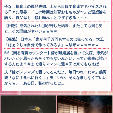
子なし保育士の義兄夫婦、上から目線で育児アドバイスされ
る日々に限界！「この時期は知育おもちゃが〜」と理想論を
語り、義父母も「頼れ頼れ」とウザすぎる・・・
【困惑】浮気された旦那が許した結果、またしても同じ男
と…その理由がヤバいｗｗｗｗ
【衝撃】 日本人「家が何千万円もするのは狂ってる」大工
「はぁ？じゃ自分で作ってみろよ」→結果ｗｗｗｗｗｗ
5/5【回る有責カウンター】嫁が離婚届を置いて失踪。浮気が
バレたかと思ったらそうでもないみたい。ってか家事は誰が
するんだよ？今まで通りママンに週４回は来てもらえば…
夫「嫁がメシマズで困ってるんだよ。毎日つれーわｗ」義両
親「なに！食べに行く！」夫「いや、そんな事しなくていい
からｗ」→ある日、私の作ったご...