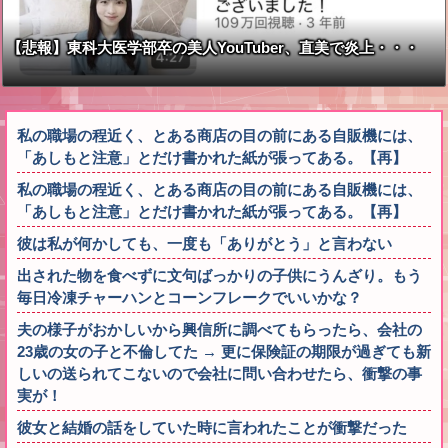
【悲報】東科大医学部卒の美人YouTuber、直美で炎上・・・
私の職場の程近く、とある商店の目の前にある自販機には、
「あしもと注意」とだけ書かれた紙が張ってある。【再】
私の職場の程近く、とある商店の目の前にある自販機には、
「あしもと注意」とだけ書かれた紙が張ってある。【再】
彼は私が何かしても、一度も「ありがとう」と言わない
出された物を食べずに文句ばっかりの子供にうんざり。もう
毎日冷凍チャーハンとコーンフレークでいいかな？
夫の様子がおかしいから興信所に調べてもらったら、会社の
23歳の女の子と不倫してた → 更に保険証の期限が過ぎても新
しいの送られてこないので会社に問い合わせたら、衝撃の事
実が！
彼女と結婚の話をしていた時に言われたことが衝撃だった