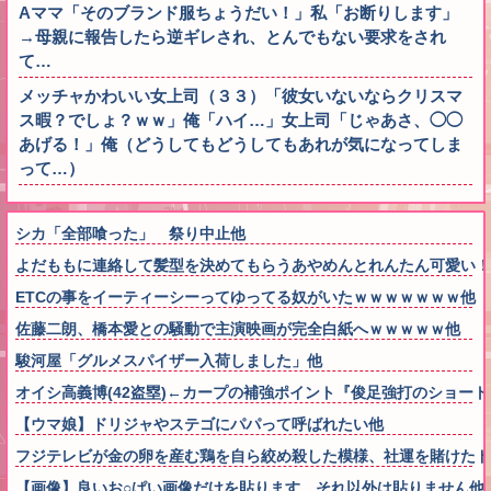
Aママ「そのブランド服ちょうだい！」私「お断りします」
→母親に報告したら逆ギレされ、とんでもない要求をされ
て…
メッチャかわいい女上司（３３）「彼女いないならクリスマ
ス暇？でしょ？ｗｗ」俺「ハイ…」女上司「じゃあさ、◯◯
あげる！」俺（どうしてもどうしてもあれが気になってしま
って…）
シカ「全部喰った」 祭り中止他
よだももに連絡して髪型を決めてもらうあやめんとれんたん可愛い！
ETCの事をイーティーシーってゆってる奴がいたｗｗｗｗｗｗｗ他
佐藤二朗、橋本愛との騒動で主演映画が完全白紙へｗｗｗｗｗ他
駿河屋「グルメスパイザー入荷しました」他
オイシ高義博(42盗塁)←カープの補強ポイント『俊足強打のショー
【ウマ娘】ドリジャやステゴにパパって呼ばれたい他
フジテレビが金の卵を産む鶏を自ら絞め殺した模様、社運を賭けたド
【画像】良いお○ぱい画像だけを貼ります それ以外は貼りません他