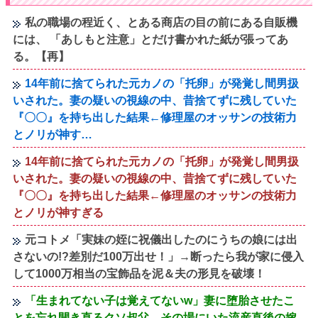
私の職場の程近く、とある商店の目の前にある自販機
には、 「あしもと注意」とだけ書かれた紙が張ってあ
る。【再】
14年前に捨てられた元カノの「托卵」が発覚し間男扱
いされた。妻の疑いの視線の中、昔捨てずに残していた
『〇〇』を持ち出した結果←修理屋のオッサンの技術力
とノリが神す…
14年前に捨てられた元カノの「托卵」が発覚し間男扱
いされた。妻の疑いの視線の中、昔捨てずに残していた
『〇〇』を持ち出した結果←修理屋のオッサンの技術力
とノリが神すぎる
元コトメ「実妹の姪に祝儀出したのにうちの娘には出
さないの!?差別だ100万出せ！」→断ったら我が家に侵入
して1000万相当の宝飾品を泥＆夫の形見を破壊！
「生まれてない子は覚えてないw」妻に堕胎させたこ
とを忘れ開き直るクソ叔父→その場にいた流産直後の嫁