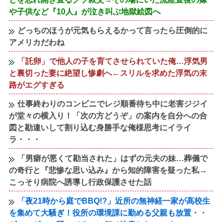
や子供など『10人』が泣き叫ぶ地獄絵図へ
どっちのほうが元気もらえるかって言ったら圧倒的に
アメリカだわね
「託卵」で他人の子を育てさせられていた俺…浮気男
と裏切った妻に絶望し惨劇へ←スリルを求めた浮気の末
路がエグすぎる
仕事終わりのコンビニでレジ順番待ち中に老害ジジイ
が堂々の横入り！「次の方どうぞ」の案内を自分への合
図と勘違いして割り込む身勝手な俺様思考にイライ
ラ・・・
「男癖が悪くて勘当された」はずの元夫の妹…葬儀で
の奇行と『悲惨な思い込み』から知的障害を疑った私→
こっそり病院へ誘導し行政保護させた話
「夜21時から庭でBBQ!?」近所の無神経一家が高校生
を集めて大騒ぎ！役所の環境課に勤める父親も放置・・