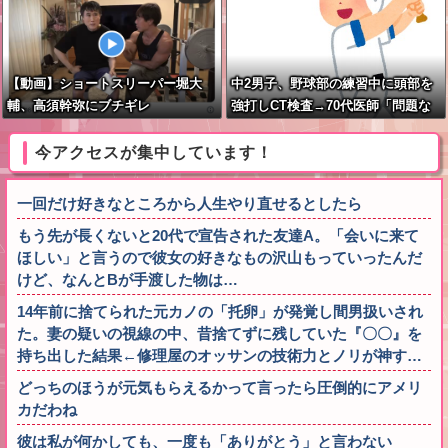
【動画】ショートスリーパー堀大
中2男子、野球部の練習中に頭部を
輔、高須幹弥にブチギレ
強打しCT検査→70代医師「問題な
いです」→他人のCT画像で中学生
死亡
今アクセスが集中しています！
一回だけ好きなところから人生やり直せるとしたら
もう先が長くないと20代で宣告された友達A。「会いに来て
ほしい」と言うので彼女の好きなもの沢山もっていったんだ
けど、なんとBが手渡した物は…
14年前に捨てられた元カノの「托卵」が発覚し間男扱いされ
た。妻の疑いの視線の中、昔捨てずに残していた『〇〇』を
持ち出した結果←修理屋のオッサンの技術力とノリが神す…
どっちのほうが元気もらえるかって言ったら圧倒的にアメリ
カだわね
彼は私が何かしても、一度も「ありがとう」と言わない