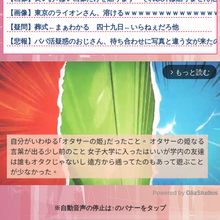
【画像】東京のライオンさん、溶けるｗｗｗｗｗｗｗｗｗｗｗｗｗｗ
【疑問】葬式←まぁわかる 四十九日←いらねぇだろ他
【悲報】パパ活疑惑のおじさん、待ち合わせに写真と違う女が来たの
もっと読む
arrow_forward_ios
Powered by 
GliaStudios
※自動音声の停止は↑のバナーをタップ
M