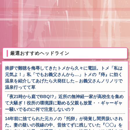
厳選おすすめヘッドライン
挨拶で難聴を侮辱してきたトメから久々に電話。トメ「私は
元気よ！」私「でもお義父さんから…」トメの『痔』に効く
温泉を紹介してあげたら大発狂した←お義父さんノリノリで
温泉行ってて草
「夜21時から庭でBBQ!?」近所の無神経一家が高校生を集め
て大騒ぎ！役所の環境課に勤める父親も放置・・ギャーギャ
ー騒いでるのに何で注意しないの？
14年前に捨てられた元カノの「托卵」が発覚し間男扱いされ
た。妻の疑いの視線の中、昔捨てずに残していた『〇〇』を