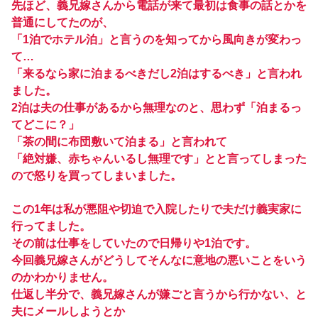
先ほど、義兄嫁さんから電話が来て最初は食事の話とかを
普通にしてたのが、
「1泊でホテル泊」と言うのを知ってから風向きが変わっ
て…
「来るなら家に泊まるべきだし2泊はするべき」と言われ
ました。
2泊は夫の仕事があるから無理なのと、思わず「泊まるっ
てどこに？」
「茶の間に布団敷いて泊まる」と言われて
「絶対嫌、赤ちゃんいるし無理です」とと言ってしまった
ので怒りを買ってしまいました。
この1年は私が悪阻や切迫で入院したりで夫だけ義実家に
行ってました。
その前は仕事をしていたので日帰りや1泊です。
今回義兄嫁さんがどうしてそんなに意地の悪いことをいう
のかわかりません。
仕返し半分で、義兄嫁さんが嫌ごと言うから行かない、と
夫にメールしようとか