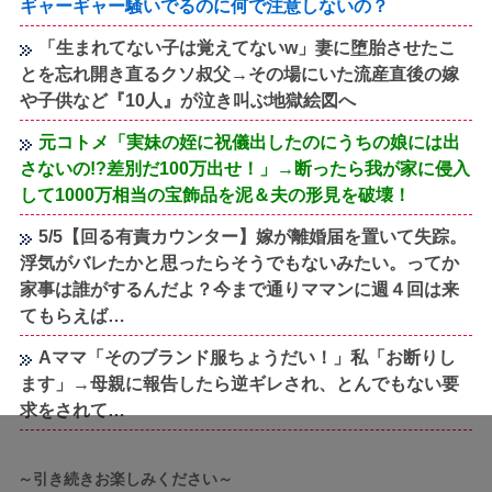
ギャーギャー騒いでるのに何で注意しないの？
「生まれてない子は覚えてないw」妻に堕胎させたこ
とを忘れ開き直るクソ叔父→その場にいた流産直後の嫁
や子供など『10人』が泣き叫ぶ地獄絵図へ
元コトメ「実妹の姪に祝儀出したのにうちの娘には出
さないの!?差別だ100万出せ！」→断ったら我が家に侵入
して1000万相当の宝飾品を泥＆夫の形見を破壊！
5/5【回る有責カウンター】嫁が離婚届を置いて失踪。
浮気がバレたかと思ったらそうでもないみたい。ってか
家事は誰がするんだよ？今まで通りママンに週４回は来
てもらえば…
Aママ「そのブランド服ちょうだい！」私「お断りし
ます」→母親に報告したら逆ギレされ、とんでもない要
求をされて…
～引き続きお楽しみください～