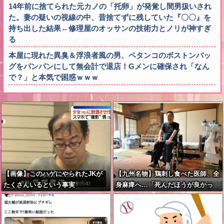
14年前に捨てられた元カノの「托卵」が発覚し間男扱いされ
た。妻の疑いの視線の中、昔捨てずに残していた『〇〇』を
持ち出した結果←修理屋のオッサンの技術力とノリが神すぎ
る
本屋に現れた異臭＆浮浪者風の男、ペタンコのボストンバッ
グをパンパンにして無会計で退店！Gメンに確保され「なん
で？」と本気で困惑ｗｗｗ
【画像】このハゲにやられたJKが
【九州名物】鶏刺し食べた医師、全
たくさんいるという事実
身麻痺へ…「死んだほうが良かっ
た」