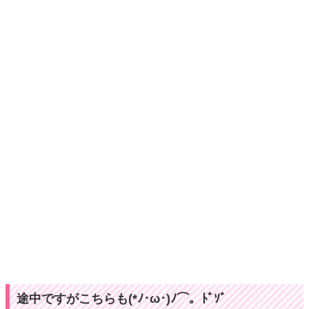
途中ですがこちらも(*ﾉ･ω･)ﾉ⌒。ﾄﾞｿﾞ