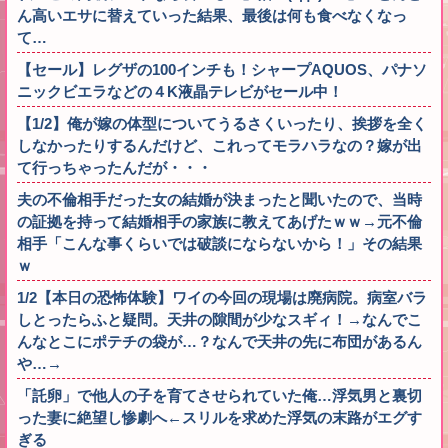
ん高いエサに替えていった結果、最後は何も食べなくなっ
て…
【セール】レグザの100インチも！シャープAQUOS、パナソ
ニックビエラなどの４K液晶テレビがセール中！
【1/2】俺が嫁の体型についてうるさくいったり、挨拶を全く
しなかったりするんだけど、これってモラハラなの？嫁が出
て行っちゃったんだが・・・
夫の不倫相手だった女の結婚が決まったと聞いたので、当時
の証拠を持って結婚相手の家族に教えてあげたｗｗ→元不倫
相手「こんな事くらいでは破談にならないから！」その結果
ｗ
1/2【本日の恐怖体験】ワイの今回の現場は廃病院。病室バラ
しとったらふと疑問。天井の隙間が少なスギィ！→なんでこ
んなとこにポテチの袋が…？なんで天井の先に布団があるん
や…→
「託卵」で他人の子を育てさせられていた俺…浮気男と裏切
った妻に絶望し惨劇へ←スリルを求めた浮気の末路がエグす
ぎる