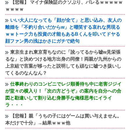
【悲報】 マイナ保険証のクソぶり、バレるｗｗｗｗｗ
ｗｗｗｗ
いい大人になっても「顔が全て」と思い込み、友人の
離婚を「不釣り合いだからw」と嘲笑する哀れな男現る
ｗｗトーク力も投資の才能もあるBくんを叩いてドヤる
顔ファン男の浅はかさにガチで絶句
東京生まれ東京育ちなのに「訛ってるから嘘w見栄張
るな」と決めつける地方出身の同僚！両親が九州からの
上京組で言葉が移ったと説明しても頑なに嘘つき扱いし
てくるのなんなん？
仕事終わりのコンビニでレジ順番待ち中に老害ジジイ
が堂々の横入り！「次の方どうぞ」の案内を自分への合
図と勘違いして割り込む身勝手な俺様思考にイライ
ラ・・・
【悲報】親「うちの子にはゲームは買い与えません。
本だけで十分」→結果ｗｗｗ他