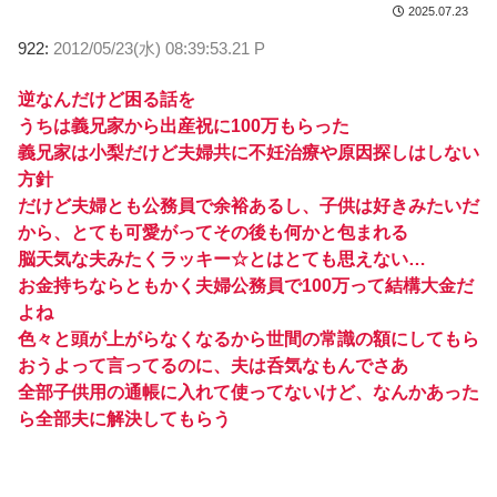
2025.07.23
922:
2012/05/23(水) 08:39:53.21 P
逆なんだけど困る話を
うちは義兄家から出産祝に100万もらった
義兄家は小梨だけど夫婦共に不妊治療や原因探しはしない
方針
だけど夫婦とも公務員で余裕あるし、子供は好きみたいだ
から、とても可愛がってその後も何かと包まれる
脳天気な夫みたくラッキー☆とはとても思えない…
お金持ちならともかく夫婦公務員で100万って結構大金だ
よね
色々と頭が上がらなくなるから世間の常識の額にしてもら
おうよって言ってるのに、夫は呑気なもんでさあ
全部子供用の通帳に入れて使ってないけど、なんかあった
ら全部夫に解決してもらう