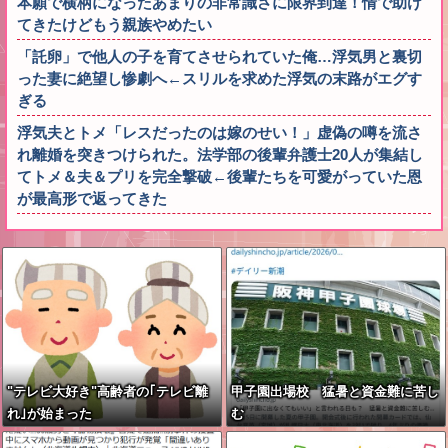
本願で横柄になったあまりの非常識さに限界到達！情で助け
てきたけどもう親族やめたい
「託卵」で他人の子を育てさせられていた俺…浮気男と裏切
った妻に絶望し惨劇へ←スリルを求めた浮気の末路がエグす
ぎる
浮気夫とトメ「レスだったのは嫁のせい！」虚偽の噂を流さ
れ離婚を突きつけられた。法学部の後輩弁護士20人が集結し
てトメ＆夫＆プリを完全撃破←後輩たちを可愛がっていた恩
が最高形で返ってきた
"テレビ大好き"高齢者の｢テレビ離
甲子園出場校 猛暑と資金難に苦し
れ｣が始まった
む