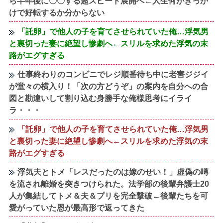
ら半年後に〇〇する超スピード展開へ←人生何がきっか
けで好転するか分からない
「託卵」で他人の子を育てさせられていた俺…浮気男
と裏切った妻に絶望し惨劇へ←スリルを求めた浮気の末
路がエグすぎる
仕事終わりのコンビニでレジ順番待ち中に老害ジジイ
が堂々の横入り！「次の方どうぞ」の案内を自分への合
図と勘違いして割り込む身勝手な俺様思考にイライ
ラ・・・
「託卵」で他人の子を育てさせられていた俺…浮気男
と裏切った妻に絶望し惨劇へ←スリルを求めた浮気の末
路がエグすぎる
浮気夫とトメ「レスだったのは嫁のせい！」虚偽の噂
を流され離婚を突きつけられた。法学部の後輩弁護士20
人が集結してトメ＆夫＆プリを完全撃破←後輩たちを可
愛がっていた恩が最高形で返ってきた