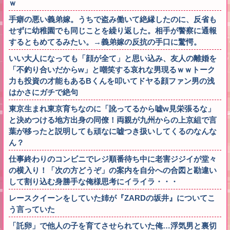
ｗ
手癖の悪い義弟嫁。うちで盗み働いて絶縁したのに、反省も
せずに幼稚園でも同じことを繰り返した。相手が警察に通報
するともめてるみたい。→義弟嫁の反抗の手口に驚愕。
いい大人になっても「顔が全て」と思い込み、友人の離婚を
「不釣り合いだからw」と嘲笑する哀れな男現るｗｗトーク
力も投資の才能もあるBくんを叩いてドヤる顔ファン男の浅
はかさにガチで絶句
東京生まれ東京育ちなのに「訛ってるから嘘w見栄張るな」
と決めつける地方出身の同僚！両親が九州からの上京組で言
葉が移ったと説明しても頑なに嘘つき扱いしてくるのなんな
ん？
仕事終わりのコンビニでレジ順番待ち中に老害ジジイが堂々
の横入り！「次の方どうぞ」の案内を自分への合図と勘違い
して割り込む身勝手な俺様思考にイライラ・・・
レースクイーンをしていた姉が『ZARDの坂井』についてこ
う言っていた
「託卵」で他人の子を育てさせられていた俺…浮気男と裏切