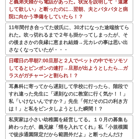
と義弟夫婦から電話があった。状況を説明して「遠慮
して欲しい」と断ったのに…翌朝、夫とバタバタと病
院に向かう準備をしていたら！？
11年間付き合ってた彼氏に、30才になった途端捨てら
れた。吹っ切れるまで２年も掛かってしまったが、そ
の後まさかの良縁に恵まれ結婚→元カレの事は思い出
さなくなっていたが・・・
日曜日の早朝7:00旦那と２人でベットの中でモソモソ
してるとピンポンの連打→旦那が出ようとしたら…ガ
ラスがガチャーンと割られ！？
耳鼻科に寄ってから遅刻して学校に行ったら、階段で
すれ違った先生に「遅刻なのに教室に行く気か！！」
私「いけないんですか？」先生「何だその口の利き方
は！」と私をビンタしようとした瞬間！？
私実家は小さい幼稚園を経営してる。１０月の募集も
終わったが、義兄嫁「甥を入れてくれ」私「小規模園
で徒歩通園限定だから範囲外だよ」と断ったんだけ