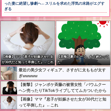
った妻に絶望し惨劇へ←スリルを求めた浮気の末路がエグす
ぎる
【画像】ママ『息子が妊娠させた女
【悲報】夏のピーク、もう終わって
が30代だと知って卒倒した』←これ
た
最近の美少女フィギュア、さすがに太ももが太す
ぎwwwww
【衝撃】ジャンポケ斉藤の被害女性「バウムクー
ヘン売ったりTikTokライブしててムカついたから
示談しなかった」←コレってさ…
【画像】ママ『息子が妊娠させた女が30代だと知
って卒倒した』←これ