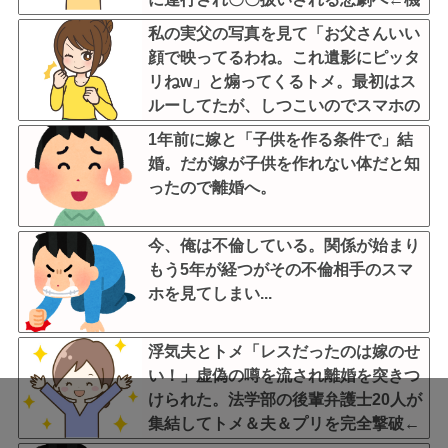
転を利かせた結果が裏目に出すぎて惨
私の実父の写真を見て「お父さんいい
事
顔で映ってるわね。これ遺影にピッタ
リねw」と煽ってくるトメ。最初はス
ルーしてたが、しつこいのでスマホの
カメラをトメに向けて同じ手で反撃し
1年前に嫁と「子供を作る条件で」結
たったｗｗｗ
婚。だが嫁が子供を作れない体だと知
ったので離婚へ。
今、俺は不倫している。関係が始まり
もう5年が経つがその不倫相手のスマ
ホを見てしまい...
浮気夫とトメ「レスだったのは嫁のせ
い！」虚偽の噂を流され離婚を突きつ
けられた。法学部の後輩弁護士20人が
集結してトメ＆夫＆プリを完全撃破←
後輩たちを可愛がっていた恩が最高形