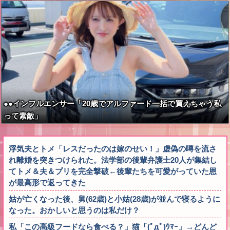
●●インフルエンサー「20歳でアルファード一括で買えちゃう私
って素敵」
浮気夫とトメ「レスだったのは嫁のせい！」虚偽の噂を流さ
れ離婚を突きつけられた。法学部の後輩弁護士20人が集結し
てトメ＆夫＆プリを完全撃破←後輩たちを可愛がっていた恩
が最高形で返ってきた
姑が亡くなった後、舅(62歳)と小姑(28歳)が並んで寝るように
なった。おかしいと思うのは私だけ？
私「この高級フードなら食べる？」猫「(ﾟдﾟ)ｳﾏｰ」→どんど