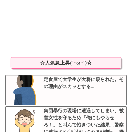
☆人気急上昇(`･ω･´)☆
定食屋で大学生が大将に殴られた。そ
の理由がスカッとする...
集団暴行の現場に遭遇してしまい、被
害女性を守るため「俺にもやらせ
ろ！」と叫んで抱きついた結果…警察
に連行され〇〇扱いされる悲劇へ←機