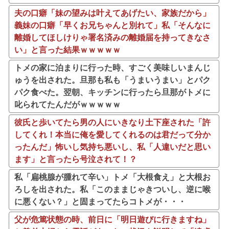
夫の口癖「妹の望みは叶えてあげたい、家族だから」
義妹の口癖「早くお兄ちゃんと別れて」私「そんなに
離婚してほしけりゃ署名済みの離婚届を持ってきなさ
い」と言った結果ｗｗｗｗｗ
トメの家に泊まりに行った時、すごく美味しいまんじ
ゅうを出された。旦那も私も「うまいうまい」とパク
パク食べた。翌朝、キッチンに行ったら旦那がトメに
叱られてたんだがｗｗｗｗｗ
彼氏と歩いてたら男の人にいきなり土下座された「許
してくれ！本当に俺を愛してくれるのは君だって分か
ったんだ」怖いし気持ち悪いし、私「人違いだと思い
ます」と言ったら号泣されて！？
私「扁桃腺が腫れて辛い」トメ「大根食え」と大根お
ろしを出された。私「このままじゃきついし、逆に喉
に悪くない？」と固まってたらコトメが・・・
父が危篤状態の時、前日に「明日遊びに行きますね」