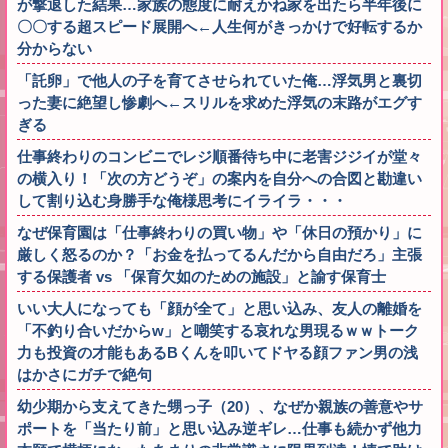
が撃退した結果…家族の態度に耐えかね家を出たら半年後に
〇〇する超スピード展開へ←人生何がきっかけで好転するか
分からない
「託卵」で他人の子を育てさせられていた俺…浮気男と裏切
った妻に絶望し惨劇へ←スリルを求めた浮気の末路がエグす
ぎる
仕事終わりのコンビニでレジ順番待ち中に老害ジジイが堂々
の横入り！「次の方どうぞ」の案内を自分への合図と勘違い
して割り込む身勝手な俺様思考にイライラ・・・
なぜ保育園は「仕事終わりの買い物」や「休日の預かり」に
厳しく怒るのか？「お金を払ってるんだから自由だろ」主張
する保護者 vs 「保育欠如のための施設」と諭す保育士
いい大人になっても「顔が全て」と思い込み、友人の離婚を
「不釣り合いだからw」と嘲笑する哀れな男現るｗｗトーク
力も投資の才能もあるBくんを叩いてドヤる顔ファン男の浅
はかさにガチで絶句
幼少期から支えてきた甥っ子（20）、なぜか親族の善意やサ
ポートを「当たり前」と思い込み逆ギレ…仕事も続かず他力