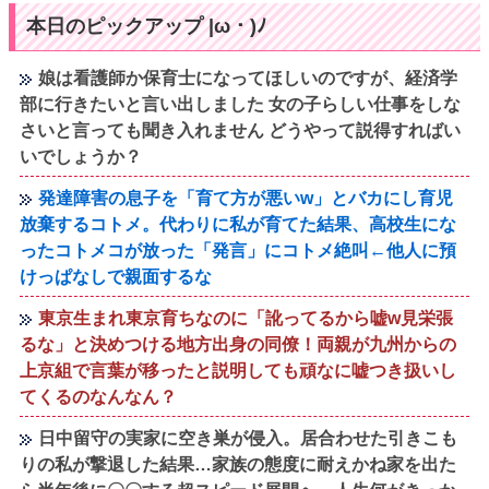
本日のピックアップ |ω・)ﾉ
娘は看護師か保育士になってほしいのですが、経済学
部に行きたいと言い出しました 女の子らしい仕事をしな
さいと言っても聞き入れません どうやって説得すればい
いでしょうか？
発達障害の息子を「育て方が悪いw」とバカにし育児
放棄するコトメ。代わりに私が育てた結果、高校生にな
ったコトメコが放った「発言」にコトメ絶叫←他人に預
けっぱなしで親面するな
東京生まれ東京育ちなのに「訛ってるから嘘w見栄張
るな」と決めつける地方出身の同僚！両親が九州からの
上京組で言葉が移ったと説明しても頑なに嘘つき扱いし
てくるのなんなん？
日中留守の実家に空き巣が侵入。居合わせた引きこも
りの私が撃退した結果…家族の態度に耐えかね家を出た