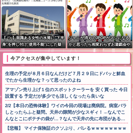
【 つ 】面識ある女性の水筒に"下半
ジャニが消えてJPOPがマシになる
身"を押し付け"使用不能"にした疑
かと思ったら相変わらずお遊戯会や
い 66歳男を「器物損壊」容疑で逮
ってて笑う
捕 札幌市
今アクセスが集中しています！
生理の予定が８月６日なんだけど７月２９日にドバッと鮮血
でたから生理かな？って思ったのよね
アマゾン売り上げ１位のスポットクーラーを 安く買った 今日
設置する 予定だが多少でも涼しくなったら良いな
2/2【本日の恐怖体験】ワイの今回の現場は廃病院。病室バラ
しとったらふと疑問。天井の隙間が少なスギィ！→なんでこ
んなとこにポテチの袋が…？なんで天井の先に布団がある…
【悲報】 マイナ保険証のクソぶり、バレるｗｗｗｗｗｗｗｗ