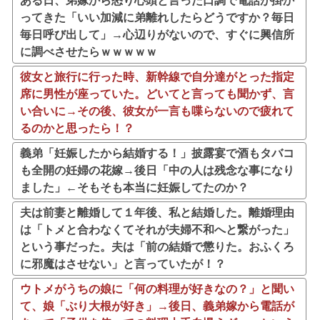
ある日、弟嫁から怒り心頭と言った口調で電話が掛か
ってきた「いい加減に弟離れしたらどうですか？毎日
毎日呼び出して」→心辺りがないので、すぐに興信所
に調べさせたらｗｗｗｗｗ
彼女と旅行に行った時、新幹線で自分達がとった指定
席に男性が座っていた。どいてと言っても聞かず、言
い合いに→その後、彼女が一言も喋らないので疲れて
るのかと思ったら！？
義弟「妊娠したから結婚する！」披露宴で酒もタバコ
も全開の妊婦の花嫁→後日「中の人は残念な事になり
ました」←そもそも本当に妊娠してたのか？
夫は前妻と離婚して１年後、私と結婚した。離婚理由
は「トメと合わなくてそれが夫婦不和へと繋がった」
という事だった。夫は「前の結婚で懲りた。おふくろ
に邪魔はさせない」と言っていたが！？
ウトメがうちの娘に「何の料理が好きなの？」と聞い
て、娘「ぶり大根が好き」→後日、義弟嫁から電話が