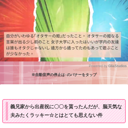
Powered by 
GliaStudios
※自動音声の停止は↑のバナーをタップ
M
u
t
e
義兄家から出産祝に〇〇を貰ったんだが、脳天気な
夫みたくラッキー☆とはとても思えない件