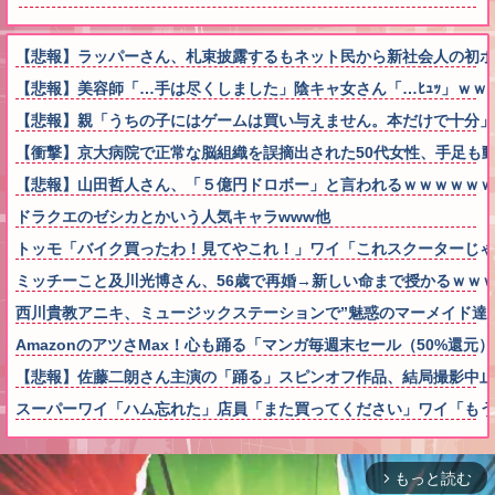
【悲報】ラッパーさん、札束披露するもネット民から新社会人の初
【悲報】美容師「…手は尽くしました」陰キャ女さん「…ﾋｭｯ」ｗｗ
【悲報】親「うちの子にはゲームは買い与えません。本だけで十分」
【衝撃】京大病院で正常な脳組織を誤摘出された50代女性、手足も
【悲報】山田哲人さん、「５億円ドロボー」と言われるｗｗｗｗｗｗ
ドラクエのゼシカとかいう人気キャラwww他
トッモ「バイク買ったわ！見てやこれ！」ワイ「これスクーターじゃ
ミッチーこと及川光博さん、56歳で再婚→新しい命まで授かるｗｗ
西川貴教アニキ、ミュージックステーションで”魅惑のマーメイド達
AmazonのアツさMax！心も踊る「マンガ毎週末セール（50%還元
【悲報】佐藤二朗さん主演の「踊る」スピンオフ作品、結局撮影中止が
スーパーワイ「ハム忘れた」店員「また買ってください」ワイ「も
もっと読む
arrow_forward_ios