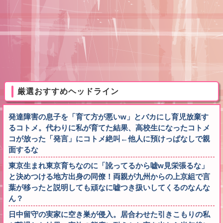
厳選おすすめヘッドライン
発達障害の息子を「育て方が悪いw」とバカにし育児放棄す
るコトメ。代わりに私が育てた結果、高校生になったコトメ
コが放った「発言」にコトメ絶叫←他人に預けっぱなしで親
面するな
東京生まれ東京育ちなのに「訛ってるから嘘w見栄張るな」
と決めつける地方出身の同僚！両親が九州からの上京組で言
葉が移ったと説明しても頑なに嘘つき扱いしてくるのなんな
ん？
日中留守の実家に空き巣が侵入。居合わせた引きこもりの私