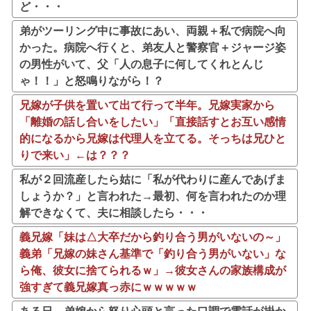
ど・・・
弟がツーリング中に事故にあい、両親＋私で病院へ向
かった。病院へ行くと、弟友人と警察官＋ジャージ姿
の男性がいて、父「人の息子に何してくれとんじ
ゃ！！」と怒鳴りながら！？
兄嫁が子供を置いて出て行って半年。兄嫁実家から
「離婚の話し合いをしたい」「直接話すとお互い感情
的になるから兄嫁は代理人を立てる。そっちは兄ひと
りで来い」←は？？？
私が２回流産したら姑に「私が代わりに産んであげま
しょうか？」と言われた→最初、何を言われたのか理
解できなくて、夫に相談したら・・・
義兄嫁「妹は△大卒だから釣り合う男がいないの～」
義弟「兄嫁の妹さん基準で「釣り合う男がいない」な
ら俺、彼女に捨てられるｗ」→彼女さんの家族構成が
強すぎて義兄嫁真っ赤にｗｗｗｗｗ