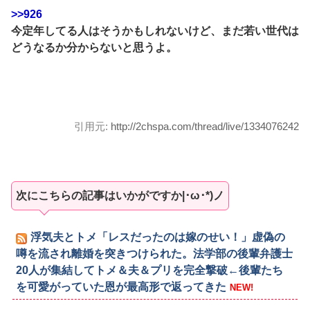
>>926
今定年してる人はそうかもしれないけど、まだ若い世代は
どうなるか分からないと思うよ。
引用元:
http://2chspa.com/thread/live/1334076242
次にこちらの記事はいかがですか|･ω･*)ノ
浮気夫とトメ「レスだったのは嫁のせい！」虚偽の
噂を流され離婚を突きつけられた。法学部の後輩弁護士
20人が集結してトメ＆夫＆プリを完全撃破←後輩たち
を可愛がっていた恩が最高形で返ってきた
NEW!