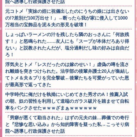
院へ誘導し行政保護させた話
元コトメ「実妹の姪に祝儀出したのにうちの娘には出さない
の!?差別だ100万出せ！」→断ったら我が家に侵入して1000
万相当の宝飾品を泥＆夫の形見を破壊！
しょっぱいラーメンの汁を残したら隣のおっさんに「何故残
す！」と怒鳴られた……友人にも「スープが本体だろあり得
ない」と説教されたんだが、塩分過剰だし味の好みは自由だ
ろ！
浮気夫とトメ「レスだったのは嫁のせい！」虚偽の噂を流さ
れ離婚を突きつけられた。法学部の後輩弁護士20人が集結し
てトメ＆夫＆プリを完全撃破←後輩たちを可愛がっていた恩
が最高形で返ってきた
中学時代に俺だけを執拗にいじめてきた秀才のA！推薦入試
の朝、奴の習性を利用して道端のガラス破片を踏ませて自転
車をパンクさせたｗｗｗざまぁｗｗｗｗｗｗ
「男癖が悪くて勘当された」はずの元夫の妹…葬儀での奇行
と『悲惨な思い込み』から知的障害を疑った私→こっそり病
院へ誘導し行政保護させた話