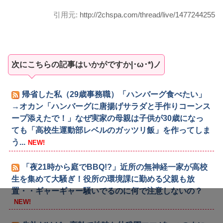
引用元:
http://2chspa.com/thread/live/1477244255
次にこちらの記事はいかがですか|･ω･*)ノ
帰省した私（29歳事務職）「ハンバーグ食べたい」
→オカン「ハンバーグに唐揚げサラダと手作りコーンス
ープ添えたで！」なぜ実家の母親は子供が30歳になっ
ても「高校生運動部レベルのガッツリ飯」を作ってしま
う...
NEW!
「夜21時から庭でBBQ!?」近所の無神経一家が高校
生を集めて大騒ぎ！役所の環境課に勤める父親も放
置・・ギャーギャー騒いでるのに何で注意しないの？
NEW!