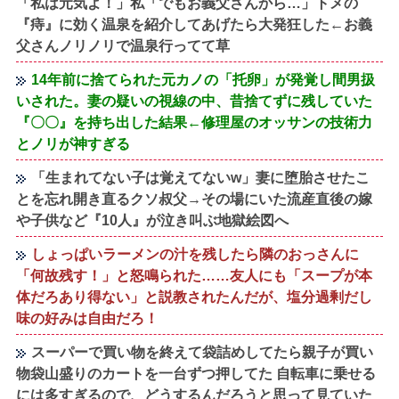
「私は元気よ！」私「でもお義父さんから…」トメの
『痔』に効く温泉を紹介してあげたら大発狂した←お義
父さんノリノリで温泉行ってて草
14年前に捨てられた元カノの「托卵」が発覚し間男扱
いされた。妻の疑いの視線の中、昔捨てずに残していた
『〇〇』を持ち出した結果←修理屋のオッサンの技術力
とノリが神すぎる
「生まれてない子は覚えてないw」妻に堕胎させたこ
とを忘れ開き直るクソ叔父→その場にいた流産直後の嫁
や子供など『10人』が泣き叫ぶ地獄絵図へ
しょっぱいラーメンの汁を残したら隣のおっさんに
「何故残す！」と怒鳴られた……友人にも「スープが本
体だろあり得ない」と説教されたんだが、塩分過剰だし
味の好みは自由だろ！
スーパーで買い物を終えて袋詰めしてたら親子が買い
物袋山盛りのカートを一台ずつ押してた 自転車に乗せる
には多すぎるので、どうするんだろうと思って見ていた