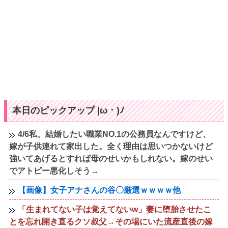
本日のピックアップ |ω・)ﾉ
4/6私、結婚したい職業NO.1の公務員なんですけど、
嫁が子供連れて家出した。全く理由は思いつかないけど
強いてあげるとすれば母のせいかもしれない。嫁のせい
でアトピー悪化しそう→
【画像】女子アナさんの谷〇厳選ｗｗｗｗ他
「生まれてない子は覚えてないw」妻に堕胎させたこ
とを忘れ開き直るクソ叔父→その場にいた流産直後の嫁