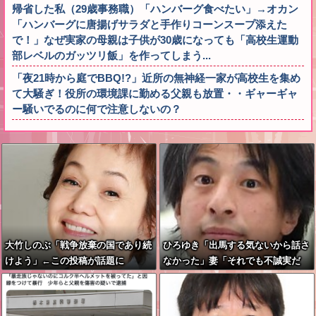
帰省した私（29歳事務職）「ハンバーグ食べたい」→オカン
「ハンバーグに唐揚げサラダと手作りコーンスープ添えた
で！」なぜ実家の母親は子供が30歳になっても「高校生運動
部レベルのガッツリ飯」を作ってしまう...
「夜21時から庭でBBQ!?」近所の無神経一家が高校生を集め
て大騒ぎ！役所の環境課に勤める父親も放置・・ギャーギャ
ー騒いでるのに何で注意しないの？
大竹しのぶ「戦争放棄の国であり続
ひろゆき「出馬する気ないから話さ
けよう」←この投稿が話題に
なかった」妻「それでも不誠実だ
ろ」→離婚協議へｗｗｗｗｗ