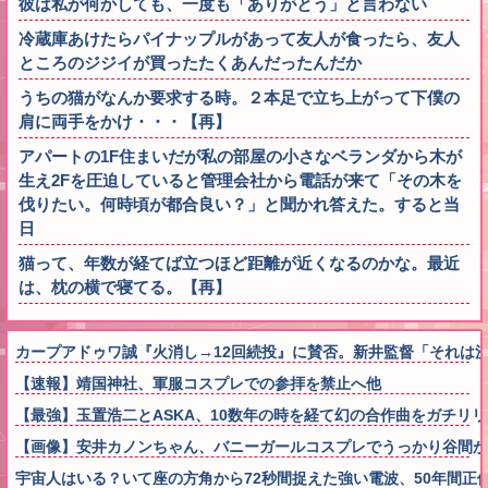
彼は私が何かしても、一度も「ありがとう」と言わない
冷蔵庫あけたらパイナップルがあって友人が食ったら、友人
ところのジジイが買ったたくあんだったんだか
うちの猫がなんか要求する時。２本足で立ち上がって下僕の
肩に両手をかけ・・・【再】
アパートの1F住まいだが私の部屋の小さなベランダから木が
生え2Fを圧迫していると管理会社から電話が来て「その木を
伐りたい。何時頃が都合良い？」と聞かれ答えた。すると当
日
猫って、年数が経てば立つほど距離が近くなるのかな。最近
は、枕の横で寝てる。【再】
カープアドゥワ誠『火消し→12回続投』に賛否。新井監督「それは決
【速報】靖国神社、軍服コスプレでの参拝を禁止へ他
【最強】玉置浩二とASKA、10数年の時を経て幻の合作曲をガチリ
【画像】安井カノンちゃん、バニーガールコスプレでうっかり谷間が
宇宙人はいる？いて座の方角から72秒間捉えた強い電波、50年間正