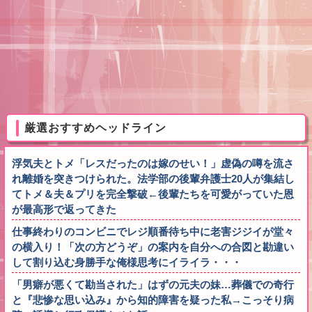
厳選おすすめヘッドライン
浮気夫とトメ「レスだったのは嫁のせい！」虚偽の噂を流さ
れ離婚を突きつけられた。法学部の後輩弁護士20人が集結し
てトメ＆夫＆プリを完全撃破←後輩たちを可愛がっていた恩
が最高形で返ってきた
仕事終わりのコンビニでレジ順番待ち中に老害ジジイが堂々
の横入り！「次の方どうぞ」の案内を自分への合図と勘違い
して割り込む身勝手な俺様思考にイライラ・・・
「男癖が悪くて勘当された」はずの元夫の妹…葬儀での奇行
と『悲惨な思い込み』から知的障害を疑った私→こっそり病