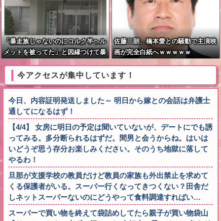
「暴走族じゃないのにコルク半ヘル
佐藤二朗、橋本愛との騒動で主演映
メットを被ってた」と因縁つけて暴
画が完全白紙へｗｗｗｗｗ
行 少年らと父親(37)逮捕
今アクセスが集中しています！
今日、内容証明発送しました～ 明日から嫁との会話は弁護士
通してになるはず！
【4/4】 女房に明日の予定は聞いていないが、デートにでも誘
ってみる。多分断られるはずだ。間男と会うからね。はいは
いどうぞ思う存分お楽しみください。そのうち地獄に落して
やるわ！
旦那が支援学校の教員だけど教員の家族も外出禁止を求めて
くる保護者がいる。スーパー行くなってきつくない？田舎だ
しネットスーパーないのにどうやって食料調達すればい…
スーパーで買い物を終えて袋詰めしてたら親子が買い物袋山