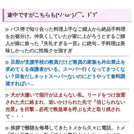
途中ですがこちらも(*ﾉ･ω･)ﾉ⌒。ﾄﾞｿﾞ
バス停で知り合った料理上手なご婦人から絶品手料理
をお裾分け。仲良くしていたが家に上がろうとするご婦
人が娘に放った『失礼すぎる一言』に絶句←手料理は美
味しかったのに性格クセ強すぎ
旦那が支援学校の教員だけど教員の家族も外出禁止を
求めてくる保護者がいる。スーパー行くなってきつくな
い？田舎だしネットスーパーないのにどうやって食料調
達すればい…
犬が大嫌いで脂汗が止まらない私。リードをつけ放置
された犬に絡まれ、追いかけられた先で『信じられない
光景』を目撃→必死で救急車を呼ぶも犬と取り残され
て・・・
挨拶で難聴を侮辱してきたトメから久々に電話。トメ