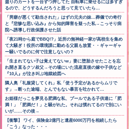
盛りのカートを一台ずつ押してた 自転車に乗せるには多すぎ
るので、どうするんだろうと思って見ていたら…
「男癖が悪くて勘当された」はずの元夫の妹…葬儀での奇行
と『悲惨な思い込み』から知的障害を疑った私→こっそり病
院へ誘導し行政保護させた話
「夜21時から庭でBBQ!?」近所の無神経一家が高校生を集め
て大騒ぎ！役所の環境課に勤める父親も放置・・ギャーギャ
ー騒いでるのに何で注意しないの？
「生まれてない子は覚えてないw」妻に堕胎させたことを忘
れ開き直るクソ叔父→その場にいた流産直後の嫁や子供など
『10人』が泣き叫ぶ地獄絵図へ
隣人奥「礼服貸してくれ」私「使う予定があるからムリで
す」→断った途端、とんでもない暴言を吐かれて…
お姫様だっこを夢見る肥満な私、プールである子供達に「肥
満！」「肥満だ！」と騒がれた。それは慣れてるので別にい
いが……その後→
【衝撃】 ワイ、保険金2億円と遺産6000万円を相続したら
「こう」なった・・・