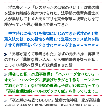
浮気夫とトメ「レスだったのは嫁のせい！」虚偽の噂
を流され離婚を突きつけられた。法学部の後輩弁護士20
人が集結してトメ＆夫＆プリを完全撃破←後輩たちを可
愛がっていた恩が最高形で返ってきた
中学時代に俺だけを執拗にいじめてきた秀才のA！推
薦入試の朝、奴の習性を利用して道端のガラス破片を踏
ませて自転車をパンクさせたｗｗｗざまぁｗｗｗｗｗｗ
「男癖が悪くて勘当された」はずの元夫の妹…葬儀で
の奇行と『悲惨な思い込み』から知的障害を疑った私→
こっそり病院へ誘導し行政保護させた話
帰省した私（29歳事務職）「ハンバーグ食べたい」→
オカン「ハンバーグに唐揚げサラダと手作りコーンスー
プ添えたで！」なぜ実家の母親は子供が30歳になっても
「高校生運動部レベルのガッツリ飯」を作ってしまう...
「夜21時から庭でBBQ!?」近所の無神経一家が高校生
を集めて大騒ぎ！役所の環境課に勤める父親も放置・・