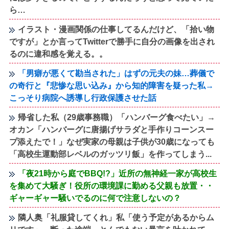
ら…
イラスト・漫画関係の仕事してるんだけど、「拾い物
ですが」とか言ってTwitterで勝手に自分の画像を出され
るのに違和感を覚える。。
「男癖が悪くて勘当された」はずの元夫の妹…葬儀で
の奇行と『悲惨な思い込み』から知的障害を疑った私→
こっそり病院へ誘導し行政保護させた話
帰省した私（29歳事務職）「ハンバーグ食べたい」→
オカン「ハンバーグに唐揚げサラダと手作りコーンスー
プ添えたで！」なぜ実家の母親は子供が30歳になっても
「高校生運動部レベルのガッツリ飯」を作ってしまう...
「夜21時から庭でBBQ!?」近所の無神経一家が高校生
を集めて大騒ぎ！役所の環境課に勤める父親も放置・・
ギャーギャー騒いでるのに何で注意しないの？
隣人奥「礼服貸してくれ」私「使う予定があるからム