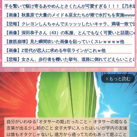
手を繋いで駆け寄るあやめんとさくたんが可愛すぎる！！！【乃木坂
【画像】秋葉原で大量のメイド＆巫女たちが潮で水打ちを実施wwww
【悲報】クレヨンしんちゃんでエッッッしたいキャラ、満場一致で決
【画像】深田恭子さん（43）の私服、とんでもなく可愛いと話題にw
【腹筋崩壊】見た瞬間吹いた画像を貼っていくスレｗｗｗｗ他
【画像】Z世代が恋人に求める年収ラインがこれｗ他
【悲報】女さん、歩行者を轢いた挙句、道路に倒れてどえらいことになって
もっと読む
arrow_forward_ios