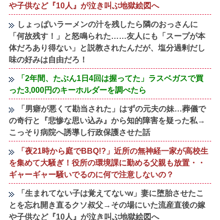
や子供など『10人』が泣き叫ぶ地獄絵図へ
しょっぱいラーメンの汁を残したら隣のおっさんに
「何故残す！」と怒鳴られた……友人にも「スープが本
体だろあり得ない」と説教されたんだが、塩分過剰だし
味の好みは自由だろ！
「2年間、たぶん1日4回は握ってた」ラスベガスで買
った3,000円のキーホルダーを調べたら
「男癖が悪くて勘当された」はずの元夫の妹…葬儀で
の奇行と『悲惨な思い込み』から知的障害を疑った私→
こっそり病院へ誘導し行政保護させた話
「夜21時から庭でBBQ!?」近所の無神経一家が高校生
を集めて大騒ぎ！役所の環境課に勤める父親も放置・・
ギャーギャー騒いでるのに何で注意しないの？
「生まれてない子は覚えてないw」妻に堕胎させたこ
とを忘れ開き直るクソ叔父→その場にいた流産直後の嫁
や子供など『10人』が泣き叫ぶ地獄絵図へ