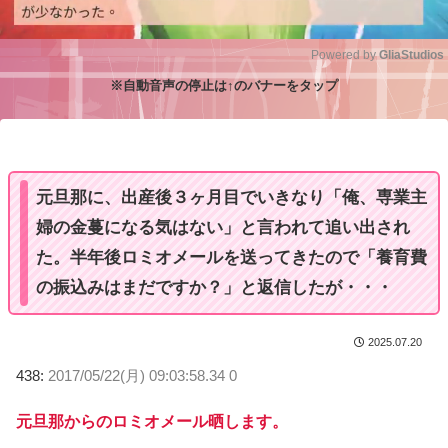
Powered by 
GliaStudios
※自動音声の停止は↑のバナーをタップ
M
u
t
e
元旦那に、出産後３ヶ月目でいきなり「俺、専業主
婦の金蔓になる気はない」と言われて追い出され
た。半年後ロミオメールを送ってきたので「養育費
の振込みはまだですか？」と返信したが・・・
2025.07.20
438:
2017/05/22(月) 09:03:58.34 0
元旦那からのロミオメール晒します。