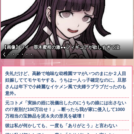
【画像】ワイ、罪木蜜柑の激●●フィギュアが欲しすぎて泣
く・・・・・・
失礼だけど、高齢で地味な幼稚園ママがいつのまにか２人目
妊娠しててモヤモヤする。うちは一人っ子確定なのに。旦那
さんは年下で小綺麗なイケメン風で夫婦ラブラブだったのも
意外。
元コトメ「実妹の姪に祝儀出したのにうちの娘には出さない
の!?差別だ100万出せ！」→断ったら我が家に侵入して1000
万相当の宝飾品を泥＆夫の形見を破壊！
彼は私が何かしても、一度も「ありがとう」と言わない