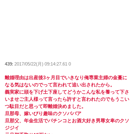
439:
2017/05/22(月) 09:14:27.61 0
離婚理由は出産後3ヶ月目でいきなり俺専業主婦の金蔓に
なる気はないのでって言われて追い出されたから。
義実家に頭を下げ土下座してどうかこんな私を養って下さ
いませご主人様って言ったら許すと言われたのでもうこい
つ駄目だと思って即離婚決めました。
旦那母、嫁いびり趣味のクソババア
旦那父、年金生活でパチンコとお酒大好き男尊女卑のクソ
ジジイ