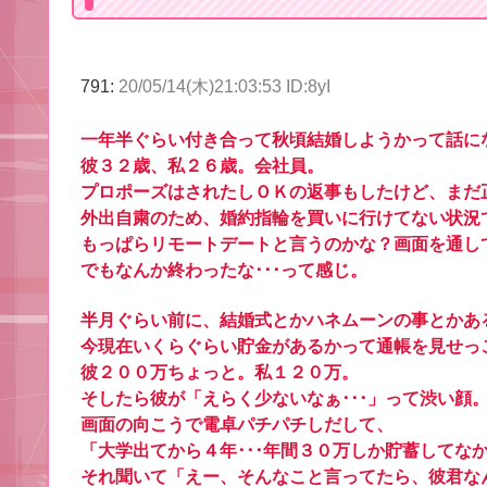
791:
20/05/14(木)21:03:53 ID:8yI
一年半ぐらい付き合って秋頃結婚しようかって話に
彼３２歳、私２６歳。会社員。
プロポーズはされたしＯＫの返事もしたけど、まだ
外出自粛のため、婚約指輪を買いに行けてない状況
もっぱらリモートデートと言うのかな？画面を通し
でもなんか終わったな･･･って感じ。
半月ぐらい前に、結婚式とかハネムーンの事とかあ
今現在いくらぐらい貯金があるかって通帳を見せっ
彼２００万ちょっと。私１２０万。
そしたら彼が「えらく少ないなぁ･･･」って渋い顔
画面の向こうで電卓パチパチしだして、
「大学出てから４年･･･年間３０万しか貯蓄してな
それ聞いて「えー、そんなこと言ってたら、彼君な