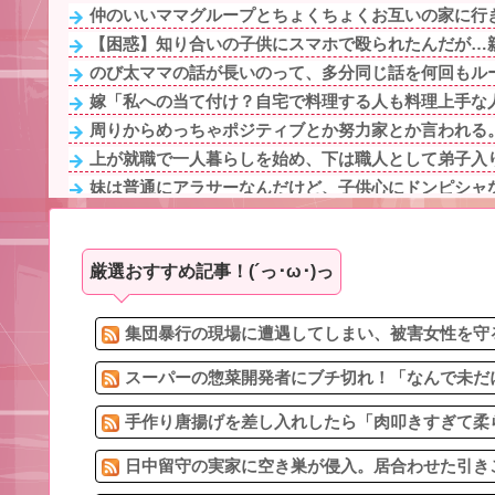
仲のいいママグループとちょくちょくお互いの家に行き
【困惑】知り合いの子供にスマホで殴られたんだが…
のび太ママの話が長いのって、多分同じ話を何回もル
嫁「私への当て付け？自宅で料理する人も料理上手な人
周りからめっちゃポジティブとか努力家とか言われる。
上が就職で一人暮らしを始め、下は職人として弟子入り
妹は普通にアラサーなんだけど、子供心にドンピシャな
手作り唐揚げを差し入れしたら「肉叩きすぎて柔らかすぎ
1/2【クズ男】このままでは結婚の意味がないと言われ離
厳選おすすめ記事！(´っ･ω･)っ
【崩壊寸前】夫がバイトの子を「放っておけない」とか
「お前は自分に甘い」と家族に責められ育った私…３０
バスから降りようとお金を入れたら、いきなり私の手を
集団暴行の現場に遭遇してしまい、被害女性を守る
スーパーの惣菜開発者にブチ切れ！「なんで未だに
手作り唐揚げを差し入れしたら「肉叩きすぎて柔ら
日中留守の実家に空き巣が侵入。居合わせた引きこ