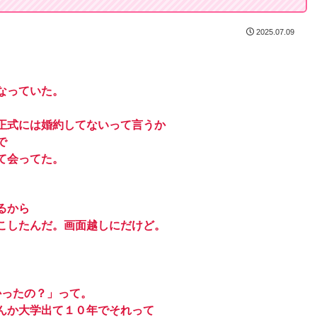
2025.07.09
なっていた。
正式には婚約してないって言うか
で
て会ってた。
るから
こしたんだ。画面越しにだけど。
。
かったの？」って。
んか大学出て１０年でそれって