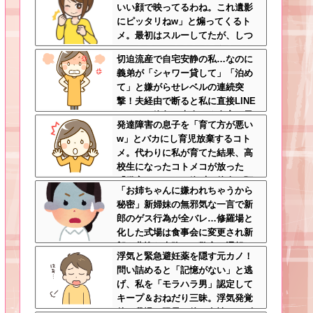
いい顔で映ってるわね。これ遺影
にピッタリねw」と煽ってくるト
メ。最初はスルーしてたが、しつ
こいのでスマホのカメラをトメに
切迫流産で自宅安静の私…なのに
向けて同じ手で反撃したったｗｗ
義弟が「シャワー貸して」「泊め
ｗ
て」と嫌がらせレベルの連続突
撃！夫経由で断ると私に直接LINE
してきて絶句←大人しく自宅の風
発達障害の息子を「育て方が悪い
呂に入れよ
w」とバカにし育児放棄するコト
メ。代わりに私が育てた結果、高
校生になったコトメコが放った
「発言」にコトメ絶叫←他人に預
「お姉ちゃんに嫌われちゃうから
けっぱなしで親面するな
秘密」新婦妹の無邪気な一言で新
郎のゲス行為が全バレ…修羅場と
化した式場は食事会に変更され新
郎は悲惨な末路へ←警察に通報さ
浮気と緊急避妊薬を隠す元カノ！
れてもおかしくないレベル
問い詰めると「記憶がない」と逃
げ、私を「モラハラ男」認定して
キープ＆おねだり三昧。浮気発覚
後、我慢の限界で他の女性とスピ