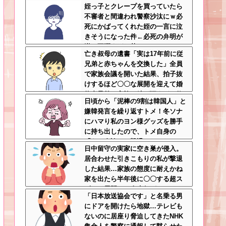
姪っ子とクレープを買っていたら
ード婚した結果ｗｗｗｗｗ
不審者と間違われ警察沙汰にｗ必
死にかばってくれた姪の一言に泣
きそうになった件←必死の弁明が
逆に不憫すぎて草
亡き叔母の遺書「実は17年前に従
兄弟と赤ちゃんを交換した」全員
で家族会議を開いた結果、拍子抜
けするほど〇〇な展開を迎えて婚
約者呆然←家族の絆が深すぎて修
日頃から「泥棒の9割は韓国人」と
羅場にならんかった
嫌韓発言を繰り返すトメ！冬ソナ
にハマり私のヨン様グッズを勝手
に持ち出したので、トメ自身の
「あの自論」で撃退したったｗｗ
日中留守の実家に空き巣が侵入。
←矛盾だらけのトメにブーメラン
居合わせた引きこもりの私が撃退
刺さりまくり
した結果…家族の態度に耐えかね
家を出たら半年後に〇〇する超ス
ピード展開へ←人生何がきっかけ
「日本放送協会です」と名乗る男
で好転するか分からない
にドアを開けたら地獄…テレビも
ないのに居座り脅迫してきたNHK