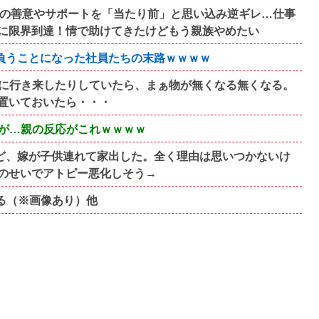
族の善意やサポートを「当たり前」と思い込み逆ギレ…仕事
に限界到達！情で助けてきたけどもう親族やめたい
円負うことになった社員たちの末路ｗｗｗｗ
に行き来したりしていたら、まぁ物が無くなる無くなる。
置いておいたら・・・
が…親の反応がこれｗｗｗｗ
すけど、嫁が子供連れて家出した。全く理由は思いつかないけ
のせいでアトピー悪化しそう→
なる（※画像あり）他