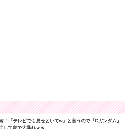
嫁！「テレビでも見せといてw」と言うので『Gガンダム』
症して家で大暴れｗｗ