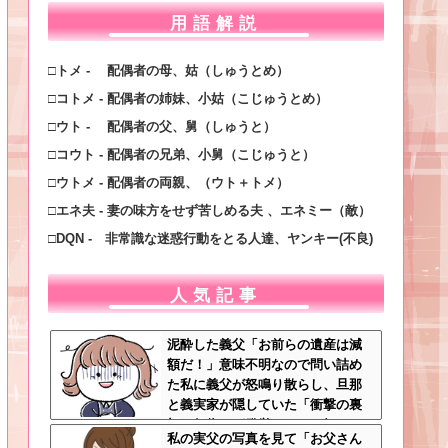
用語解説
□トメ - 配偶者の母、姑（しゅうとめ）
□コトメ - 配偶者の姉妹、小姑（こじゅうとめ）
□ウト - 配偶者の父、舅（しゅうと）
□コウト - 配偶者の兄弟、小舅（こじゅうと）
□ウトメ - 配偶者の両親、（ウト＋トメ）
□エネ夫 - 妻の味方をせず苦しめる夫 、エネミー（敵）
□DQN - 非常識な迷惑行動をとる人達、ヤンキー(不良)
人気記事
泥酔した義父「お前らの遺産は減
額だ！」意味不明なので問い詰め
た私に義父が怒鳴り散らし、旦那
と義実家が隠していた「衝撃の裏
切り行為」が発覚ｗｗｗ←知らん
私の実父の写真を見て「お父さん
間に200万払われてて草