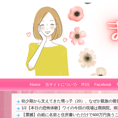
Home
当サイトについて
RSS
Facebook
T
幼少期から支えてきた甥っ子（20）、なぜか親族の善意
1/2【本日の恐怖体験】ワイの今回の現場は廃病院。病室
【震撼】白紙に名前と住所書いただけで400万円負うこ