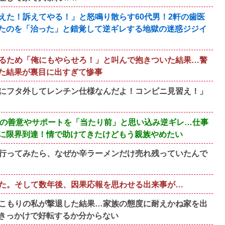
えた！訴えてやる！」と怒鳴り散らす60代男！2軒の歯医
たのを「治った」と錯覚して逆ギレする地獄の迷惑ジジイ
るため「俺にもやらせろ！」と叫んで抱きついた結果…警
た結果が裏目に出すぎて惨事
にフタ外してレンチン仕様なんだよ！コンビニ見習え！」
族の善意やサポートを「当たり前」と思い込み逆ギレ…仕事
に限界到達！情で助けてきたけどもう親族やめたい
行ってみたら、なぜか辛ラーメンだけ売れ残っていたんで
た。そして数年後、因果応報を思わせる出来事が…
こもりの私が撃退した結果…家族の態度に耐えかね家を出
きっかけで好転するか分からない