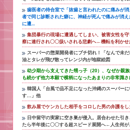
歯医者の待合室で「抜歯と言われたのに痛みが消
者で同じ診断された癖に、神経が死んで痛みが消え
に遭...
集団暴行の現場に遭遇してしまい、被害女性を守
察に連行され〇〇扱いされる悲劇へ←機転を利かせ
スーパーの惣菜開発者にブチ切れ！「なんで未だ
油とタレが飛び散ってレンジ内が地獄絵図
幼少期から支えてきた甥っ子（20）、なぜか親
も続かず他力本願で横柄になったあまりの非常識さ
韓国人「台風で品不足になった沖縄のスーパーに
す…」他
飲み屋でケンカした相手をコロした男の弁護をし
日中留守の実家に空き巣が侵入。居合わせた引き
たら半年後に〇〇する超スピード展開へ←人生何が