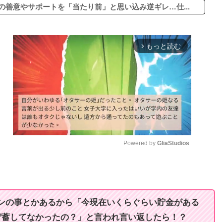
の善意やサポートを「当たり前」と思い込み逆ギレ…仕...
もっと読む
arrow_forward_ios
Powered by 
GliaStudios
M
u
t
ンの事とかあるから「今現在いくらぐらい貯金がある
e
貯蓄してなかったの？」と言われ言い返したら！？