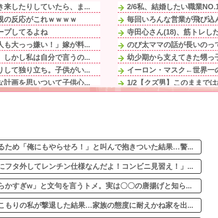
来したりしていたら、ま...
2/6私、結婚したい職業NO
親の反応がこれｗｗｗｗ
毎回いろんな営業が飛び込ん
ープしてるよね
寺田心さん(18)、筋トレ
も大っっ嫌い！」嫁が料...
のび太ママの話が長いのっ
しかし私は自分で言うの...
幼少期から支えてきた甥っ子
して独り立ち。子供がい...
イーロン・マスク←世界一の
計画を思いついて子供心...
1/2【クズ男】このままで
w」と文句を言うトメ...
【動画】どう見ても車がヤバ
婚の危機。同居は嫌...
彼の実家に泊まらせてもらっ
言い訳する理由がコレｗ...
【悲報】ラーメン屋ワイ、親
歳の時、真夏に重度の熱...
ある日、旦那のウワキ相手が
握って一緒に降りようと...
ため「俺にもやらせろ！」と叫んで抱きついた結果…警...
フタ外してレンチン仕様なんだよ！コンビニ見習え！」...
かすぎw」と文句を言うトメ。実は〇〇の唐揚げと知ら...
もりの私が撃退した結果…家族の態度に耐えかね家を出...