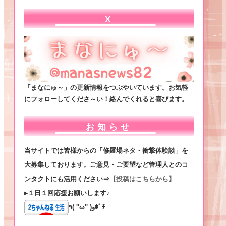
X
「まなにゅ～」の更新情報をつぶやいています。お気軽
にフォローしてくださ～い！絡んでくれると喜びます。
お知らせ
当サイトでは皆様からの「修羅場ネタ・衝撃体験談」を
大募集しております。ご意見・ご要望など管理人とのコ
ンタクトにも活用ください⇒
【
投稿はこちらから
】
▸１日１回応援お願いします♪
٩( ''ω'' )وﾎﾟﾁ