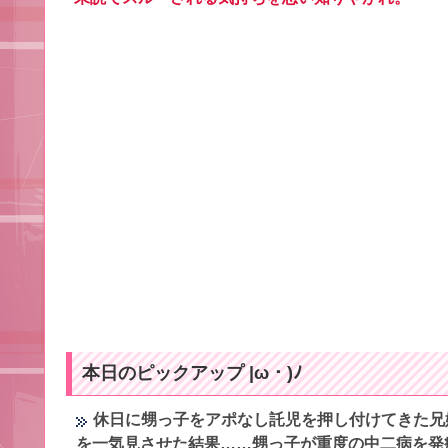
本日のピックアップ |ω・)ﾉ
休日に甥っ子をアポなし託児を押し付けてきた兄
を一気見させた結果……甥っ子が重度の中二病を発