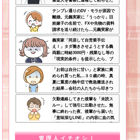
集金人を警察に通報して黙らせた
←警察官の神対応に感謝しかない
テンプレ通りのDV・モラが原因で
離婚。元義実家に「うっかり」旧
姓嫁子の名前で、FXや先物の資料
請求を送り続けたら…元義実家が
電話番号を変更し、借金まみれに
義実家「同居して自営業手伝
なっていた話ｗｗｗｗｗ
え！」タダ働きさせようとする義
両親に時給3000円・残業なし等の
「現実的条件」を提示したら、ブ
チギレられて絶句ｗｗ←タダで働
「お前は自分に甘い」と家族に責
く嫁がいるわけないだろ
められ育った私…３０歳の時、真
夏に重度の熱中症で救急搬送され
た結果→会社の人たちから叩きつ
けられた「衝撃の事実」に絶句
欠勤連絡してきた後輩を「未読ス
ルー」して強引に出勤させた。無
事に終わった夜、後輩から届いた
「意味深なLINE」の内容に血の気
が引いた話←完全に未読スルー見
抜かれてて草
管理人イチオシ！