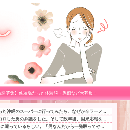
験談募集】修羅場だった体験談・愚痴など大募集！
た沖縄のスーパーに行ってみたら、なぜか辛ラーメ...
ロした男の弁護をした。そして数年後、因果応報を...
に遭っているらしい。「男なんだから一発殴ってや...