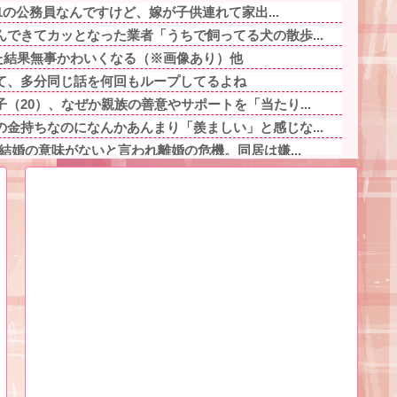
.1の公務員なんですけど、嫁が子供連れて家出...
できてカッとなった業者「うちで飼ってる犬の散歩...
した結果無事かわいくなる（※画像あり）他
て、多分同じ話を何回もループしてるよね
（20）、なぜか親族の善意やサポートを「当たり...
金持ちなのになんかあんまり「羨ましい」と感じな...
は結婚の意味がないと言われ離婚の危機。同居は嫌...
い事故動画、謎にバイク批判派が湧いてきて終わる...
てるんだけど、兄弟、親、私、彼でいるときとか私...
切で器を重ねただけなのにクソ店主にキレられる ...
凸してきてウワキと妊娠を告白してきた。落ち着い...