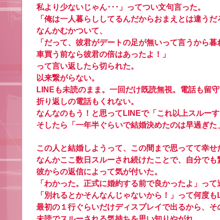
私より少ないじゃん･･･」ってつい文句言った。
「俺は一人暮らししてるんだからおまえとは違うだ
なんかむかついて、
「だって、彼君がデートの足が無いって言うから暮
車買う前なら彼君の倍はあったよ！」
って言い返したら切られた。
以来繋がらない。
LINEも未読のまま。一回だけ既読無視。電話も留
折り返しの電話もくれない。
なんなのもう！と思ってLINEで「これ以上スルー
そしたら「一年半ぐらいで結婚決めたのは早過ぎた
この人と結婚しようって、この間まで思ってて幸せ
なんかここ数日スルーされ続けたことで、自分でも
彼からの返信によって気が付いた。
「わかった。正式に婚約する前で良かったよ」って
「別れるとかそんなんじゃないから！」って何度もL
最初の１行ぐらいだけディスプレイで出るから、そ
未読でスルーされる気持ちを思い知りやがれ。