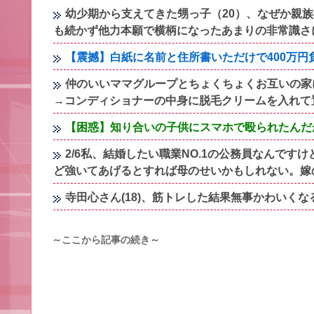
幼少期から支えてきた甥っ子（20）、なぜか親
も続かず他力本願で横柄になったあまりの非常識さ
【震撼】白紙に名前と住所書いただけで400万
仲のいいママグループとちょくちょくお互いの家
→コンディショナーの中身に脱毛クリームを入れて
【困惑】知り合いの子供にスマホで殴られたんだ
2/6私、結婚したい職業NO.1の公務員なんで
ど強いてあげるとすれば母のせいかもしれない。嫁
寺田心さん(18)、筋トレした結果無事かわいく
～ここから記事の続き～