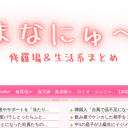
witter
修羅場≫
義兄嫁・義弟嫁≫
ロミオ・ジュリ≫
【体
やサポートを「当たり...
韓国人「台風で品不足になっ
バラしとったらふと...
飲み屋でケンカした相手をコ
とになった社員たちの...
中1の息子が上級生にイジメ