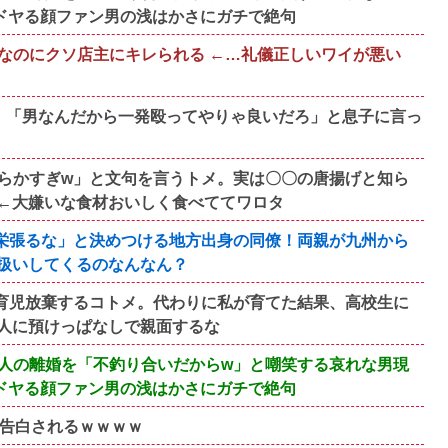
ドヤる顔ファン男の浅はかさにガチで絶句
なのにクソ店主にキレられる ←…礼儀正しいワイが悪い
。「男なんだから一発殴ってやりゃ良いだろ」と息子に言っ
らかすぎw」と文句を言うトメ。実は〇〇の唐揚げと知ら
←大嫌いな食材おいしく食べててワロタ
栄張るな」と決めつける地方出身の同僚！両親が九州から
扱いしてくるのなんなん？
育児放棄するコトメ。代わりに私が育てた結果、高校生に
人に預けっぱなしで親面するな
人の離婚を「不釣り合いだからw」と嘲笑する哀れな男現
ドヤる顔ファン男の浅はかさにガチで絶句
い告白されるｗｗｗｗ