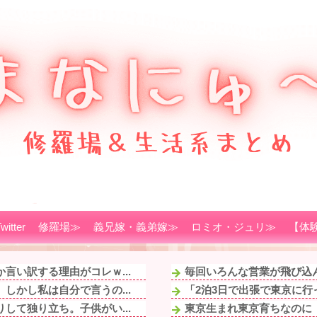
witter
修羅場≫
義兄嫁・義弟嫁≫
ロミオ・ジュリ≫
【体
言い訳する理由がコレｗ...
毎回いろんな営業が飛び込ん
しかし私は自分で言うの...
「2泊3日で出張で東京に行
して独り立ち。子供がい...
東京生まれ東京育ちなのに「