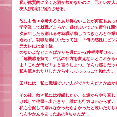
私が体質的に全くお酒が飲めないのに、元カレ友人
友人(男)宅に宿泊させる。
他にも色々今考えるとあり得ないことが何度もあっ
学卒業して就職どころか、遊び歩いていて留年(1回
次留年したら別れるぞ就職活動しつつきちんと卒業
通わず。就職活動にいたっては、「俺の感性にピン
元カレには全く縁
のないよなところばかりを月に1～2件程度受ける。
「危機感を持て、生活の仕方を変えないとこれから
よ！これが俺だ！」と言うしまつ。そんな感じだっ
私も流されたりしたからすっっっっっごく拗れた。
回りには、私に職場でいい人ができたんだとかぬか
その後、散々私には復縁したい、友達からやり直し
け残して他県へ出たきり、誰にも行方はわからず。
私も心配して別れなかったらよかったと泣いたりし
なんやかんやあったあのAちゃんが…