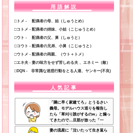
用語解説
□トメ - 配偶者の母、姑（しゅうとめ）
□コトメ - 配偶者の姉妹、小姑（こじゅうとめ）
□ウト - 配偶者の父、舅（しゅうと）
□コウト - 配偶者の兄弟、小舅（こじゅうと）
□ウトメ - 配偶者の両親、（ウト＋トメ）
□エネ夫 - 妻の味方をせず苦しめる夫 、エネミー（敵）
□DQN - 非常識な迷惑行動をとる人達、ヤンキー(不良)
人気記事
「隣に早く家建てろ」とうるさい
義母。モデルハウス巡りを報告し
たら「草刈り誰がするのw」と煽っ
てきたので…旦那が放った「一
言」に義母オロオロｗｗ←嫌味を
妻の流産に「泣いたって生き返ら
逆手にとった神対応すぎる