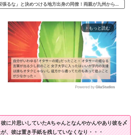
張るな」と決めつける地方出身の同僚！両親が九州から...
もっと読む
arrow_forward_ios
Powered by 
GliaStudios
M
u
t
、彼に片思いしていたAちゃんとなんやかんやあり彼を〆
e
たが、彼は置き手紙を残していなくなり・・・