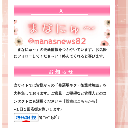
X
「まなにゅ～」の更新情報をつぶやいています。お気軽
にフォローしてくださ～い！絡んでくれると喜びます。
お知らせ
当サイトでは皆様からの「修羅場ネタ・衝撃体験談」を
大募集しております。ご意見・ご要望など管理人とのコ
ンタクトにも活用ください⇒
【
投稿はこちらから
】
▸１日１回応援お願いします♪
٩( ''ω'' )وﾎﾟﾁ