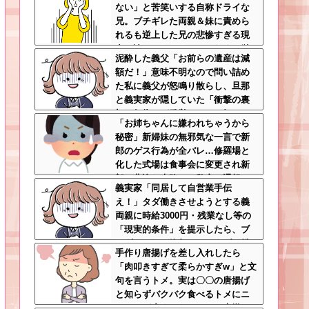
ない」と苦笑いする自称ドライな
兄。ブチギレた両親＆妹に責めら
れるも逆上した兄の悲惨すぎる現
在←淡々としてるんじゃなくて単
泥酔した義父「お前らの遺産は減
なる冷血漢
額だ！」意味不明なので問い詰め
た私に義父が怒鳴り散らし、旦那
と義実家が隠していた「衝撃の裏
切り行為」が発覚ｗｗｗ←知らん
「お姉ちゃんに嫌われちゃうから
間に200万払われてて草
秘密」新婦妹の無邪気な一言で新
郎のゲス行為が全バレ…修羅場と
化した式場は食事会に変更され新
郎は悲惨な末路へ←警察に通報さ
義実家「同居して自営業手伝
れてもおかしくないレベル
え！」タダ働きさせようとする義
両親に時給3000円・残業なし等の
「現実的条件」を提示したら、ブ
チギレられて絶句ｗｗ←タダで働
手作り唐揚げを差し入れしたら
く嫁がいるわけないだろ
「肉叩きすぎて柔らかすぎw」と文
句を言うトメ。実は〇〇の唐揚げ
と知らずバクバク食べるトメにニ
ヤニヤが止まらないｗｗ←大嫌い