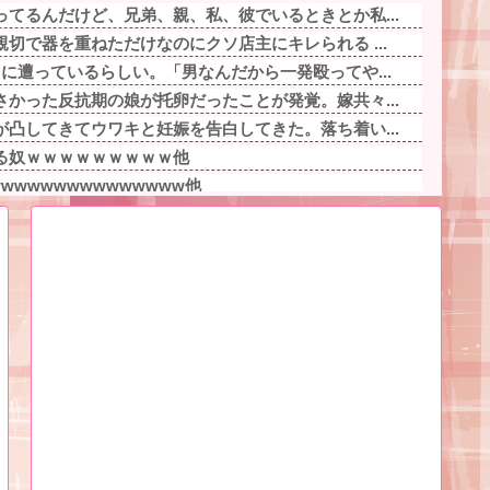
てるんだけど、兄弟、親、私、彼でいるときとか私...
切で器を重ねただけなのにクソ店主にキレられる ...
に遭っているらしい。「男なんだから一発殴ってや...
かった反抗期の娘が托卵だったことが発覚。嫁共々...
凸してきてウワキと妊娠を告白してきた。落ち着い...
る奴ｗｗｗｗｗｗｗｗｗ他
wwwwwwwwwwwwww他
てはどうかと言われてかなり悩んでいる
げ出来ませんか」ワイ「ほ～い購入ｗ」他
皆無なため 我が家の歴代ご主人様達は…【再】
･･他