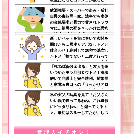
校生になったコトメコが放った
「発言」にコトメ絶叫←他人に預
飲酒強要・スーパーで盗み・反社
けっぱなしで親面するな
自慢の毒叔母一家。法事でも虚偽
の金銭要求と暴力で脅されトラウ
マに…祖母の死をきっかけに恐怖
の親戚と「永久絶縁」を決意←自
新しいペットを首に巻いて玄関を
分の身の安全を最優先にして大正
開けたら…居座りアポなしトメと
解
鉢合わせ！絶叫して20秒で逃亡し
たトメ「捨てないと二度と行って
あげない！」←もう来なくて大丈
「ﾀﾋねば保険金出る」と友人を追
夫ですｗ
いつめたモラ旦那＆ウトメ！洗脳
解いて弁護士と完全勝利。離婚届
と家電＆裏口への「うっかりアロ
ンアルファ」を残して脱出←悔し
私の実父の写真を見て「お父さん
泣きしながらやることがエグくて
いい顔で映ってるわね。これ遺影
草
にピッタリねw」と煽ってくるト
メ。最初はスルーしてたが、しつ
こいのでスマホのカメラをトメに
向けて同じ手で反撃したったｗｗ
ｗ
管理人イチオシ！