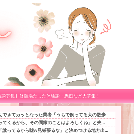
験談募集】修羅場だった体験談・愚痴など大募集！
できてカッとなった業者「うちで飼ってる犬の散歩...
ってくるから、その間家のことはよろしくね」と夫...
訛ってるから嘘w見栄張るな」と決めつける地方出...