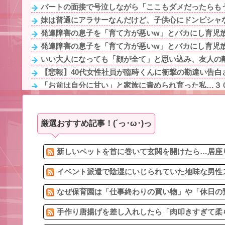
パートの面接で号泣しながら「ここもダメだったらもう
妹は普通にアラサーなんだけど、子供心にドンピシャな
発達障害の息子を「育て方が悪いw」とバカにし育児放棄
発達障害の息子を「育て方が悪いw」とバカにし育児放棄
いい大人になっても「顔が全て」と思い込み、友人の離
【悲報】40代女性社員が臨時くんに衝撃の勘違い告白
「お前は自分に甘い」と家族に責められ育った私…３０
ウトのセクハラを夫に泣いて訴えても「いいじゃないか
バスから降りようとお金を入れたら、いきなり私の手を
厳選おすすめ記事！(´っ･ω･)っ
妻の流産に「泣いたって生き返らない」と苦笑いする自
予約していた美容室が臨時休業。連絡くれてもいいの
アタシ何歳に見える？って誘い受け風の事言うゴミっ
新しいペットを首に巻いて玄関を開けたら…居座り
イベント派遣で陰湿にいじられていた地味な男性ス
なぜ保育園は「仕事終わりの買い物」や「休日の預
手作り唐揚げを差し入れしたら「肉叩きすぎて柔ら