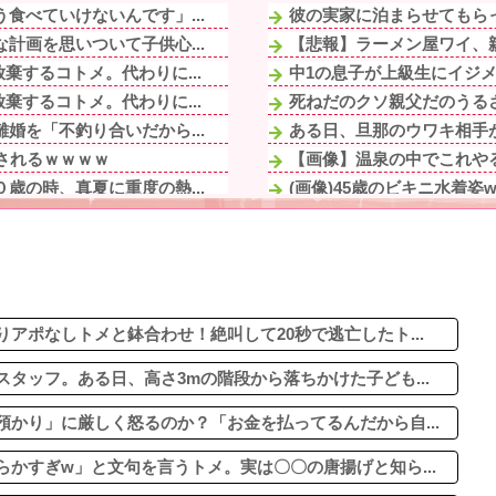
食べていけないんです」...
彼の実家に泊まらせてもらっ
計画を思いついて子供心...
【悲報】ラーメン屋ワイ、親
するコトメ。代わりに...
中1の息子が上級生にイジメ
するコトメ。代わりに...
死ねだのクソ親父だのうるさ
婚を「不釣り合いだから...
ある日、旦那のウワキ相手が
されるｗｗｗｗ
【画像】温泉の中でこれや
歳の時、真夏に重度の熱...
(画像)45歳のビキニ水着姿w
そのくらい。我慢してた...
義実家に里帰り世話になっ
握って一緒に降りようと...
フリマ民「あと500円値下
称ドライな兄。ブチギレ...
下僕にネーミングセンスが
に
【画像】ごきげんな朝飯だ･
てまだ生存してるよね〜
アポなしトメと鉢合わせ！絶叫して20秒で逃亡したト...
タッフ。ある日、高さ3mの階段から落ちかけた子ども...
かり」に厳しく怒るのか？「お金を払ってるんだから自...
かすぎw」と文句を言うトメ。実は〇〇の唐揚げと知ら...