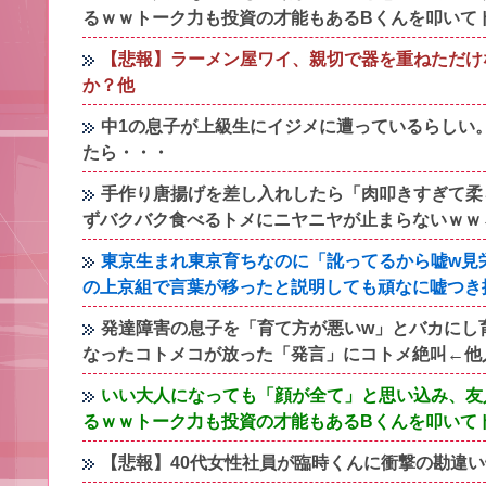
るｗｗトーク力も投資の才能もあるBくんを叩いて
【悲報】ラーメン屋ワイ、親切で器を重ねただけ
か？他
中1の息子が上級生にイジメに遭っているらしい
たら・・・
手作り唐揚げを差し入れしたら「肉叩きすぎて柔
ずバクバク食べるトメにニヤニヤが止まらないｗｗ
東京生まれ東京育ちなのに「訛ってるから嘘w見
の上京組で言葉が移ったと説明しても頑なに嘘つき
発達障害の息子を「育て方が悪いw」とバカにし
なったコトメコが放った「発言」にコトメ絶叫←他
いい大人になっても「顔が全て」と思い込み、友
るｗｗトーク力も投資の才能もあるBくんを叩いて
【悲報】40代女性社員が臨時くんに衝撃の勘違