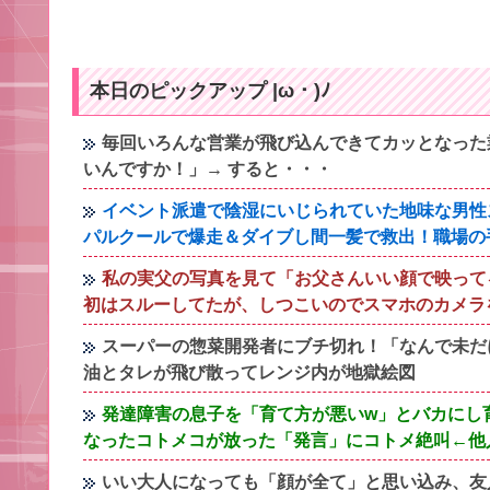
本日のピックアップ |ω・)ﾉ
毎回いろんな営業が飛び込んできてカッとなった
いんですか！」→ すると・・・
イベント派遣で陰湿にいじられていた地味な男性
パルクールで爆走＆ダイブし間一髪で救出！職場の
私の実父の写真を見て「お父さんいい顔で映って
初はスルーしてたが、しつこいのでスマホのカメラ
スーパーの惣菜開発者にブチ切れ！「なんで未だ
油とタレが飛び散ってレンジ内が地獄絵図
発達障害の息子を「育て方が悪いw」とバカにし
なったコトメコが放った「発言」にコトメ絶叫←他
いい大人になっても「顔が全て」と思い込み、友