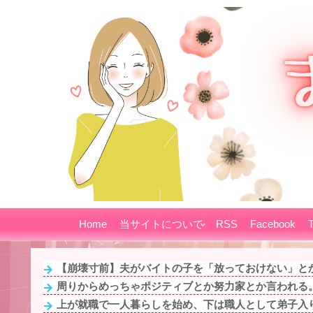
Home
当サイトについて
RSS
Facebook
T
【崩壊寸前】夫がバイトの子を「放っておけない」とか
周りからめっちゃポジティブとか努力家とか言われる。
上が就職で一人暮らしを始め、下は職人として弟子入り