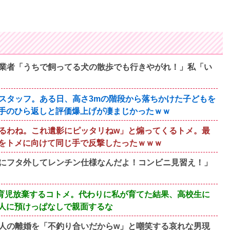
業者「うちで飼ってる犬の散歩でも行きやがれ！」私「い
スタッフ。ある日、高さ3mの階段から落ちかけた子どもを
手のひら返しと評価爆上げが凄まじかったｗｗ
るわね。これ遺影にピッタリねw」と煽ってくるトメ。最
をトメに向けて同じ手で反撃したったｗｗｗ
にフタ外してレンチン仕様なんだよ！コンビニ見習え！」
育児放棄するコトメ。代わりに私が育てた結果、高校生に
人に預けっぱなしで親面するな
人の離婚を「不釣り合いだからw」と嘲笑する哀れな男現