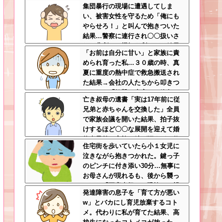
集団暴行の現場に遭遇してしま
な食材おいしく食べててワロタ
い、被害女性を守るため「俺にも
やらせろ！」と叫んで抱きついた
結果…警察に連行され〇〇扱いさ
れる悲劇へ←機転を利かせた結果
「お前は自分に甘い」と家族に責
が裏目に出すぎて惨事
められ育った私…３０歳の時、真
夏に重度の熱中症で救急搬送され
た結果→会社の人たちから叩きつ
けられた「衝撃の事実」に絶句
亡き叔母の遺書「実は17年前に従
兄弟と赤ちゃんを交換した」全員
で家族会議を開いた結果、拍子抜
けするほど〇〇な展開を迎えて婚
約者呆然←家族の絆が深すぎて修
住宅街を歩いていたら小１女児に
羅場にならんかった
泣きながら抱きつかれた。鍵っ子
のピンチに付き添い30分…無事に
お母さんが現れるも、後から襲っ
てきた「不審者扱いの恐怖」←親
発達障害の息子を「育て方が悪い
切心が裏目に出るかもしれない世
w」とバカにし育児放棄するコト
の中怖すぎる
メ。代わりに私が育てた結果、高