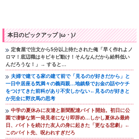
本日のピックアップ |ω・)ﾉ
定食屋で注文から5分以上待たされた俺「早く作れよノ
ロマ！底辺職はキビキビ動け！そんなんだから給料低い
んだろうな！」→ すると…
夫婦で建てる家の建て前で「見るのが好きだから」と
一日中居座る気満々の義両親…地鎮祭でお金の話やケチ
をつけてきた前科があり不安しかない←見るのが好きと
か完全に野次馬の思考
中学の夏休みに友達と新聞配達バイト開始。初日に公
園で凄惨な第一発見者になり即辞め…しかし夏休み最終
日、バイトを続けた友人の身に起きた「更なる悲劇」←
このバイト先、呪われすぎだろ