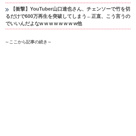
【衝撃】YouTuber山口達也さん、チェンソーで竹を切
るだけで600万再生を突破してしまう←正直、こう言うの
でいいんだよなw w w w w w w w他
～ここから記事の続き～