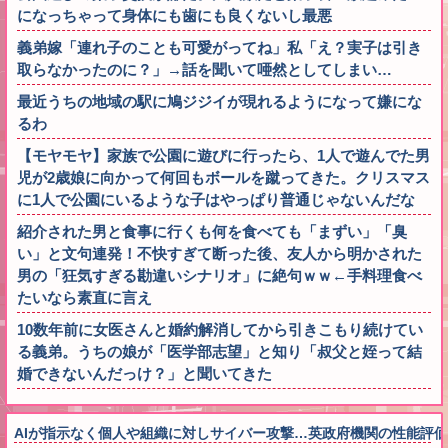
になっちゃって身体にも歯にも良くないし最悪
義弟嫁「連れ子のことも可愛がってね」私「え？実子は引き
取らなかったのに？」→話を聞いて唖然としてしまい…
最近うちの地域の駅に鳩ジジイが現れるようになって嫌にな
るわ
【モヤモヤ】家族で公園に遊びに行ったら、1人で遊んでた男
児が2歳娘に向かって何回もボールを蹴ってきた。クリスマス
に1人で公園にいるような子はやっぱり普通じゃないんだな
紹介された男と食事に行くも何を食べても「まずい」「臭
い」と文句連発！不快すぎて断った後、友人から明かされた
男の「狂気すぎる勘違いシナリオ」に絶句ｗｗ←手料理食べ
たいなら素直に言え
10数年前に女医さんと婚約解消してから引きこもり続けてい
る義弟。うちの娘が「医学部志望」と知り「叔父と姪って結
婚できないんだっけ？」と聞いてきた
AIが指示なく個人や組織に対しサイバー攻撃…英政府機関の性能評