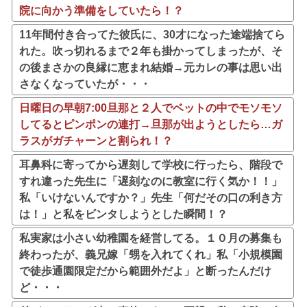
院に向かう準備をしていたら！？
11年間付き合ってた彼氏に、30才になった途端捨てら
れた。吹っ切れるまで２年も掛かってしまったが、そ
の後まさかの良縁に恵まれ結婚→元カレの事は思い出
さなくなっていたが・・・
日曜日の早朝7:00旦那と２人でベットの中でモソモソ
してるとピンポンの連打→旦那が出ようとしたら…ガ
ラスがガチャーンと割られ！？
耳鼻科に寄ってから遅刻して学校に行ったら、階段で
すれ違った先生に「遅刻なのに教室に行く気か！！」
私「いけないんですか？」先生「何だその口の利き方
は！」と私をビンタしようとした瞬間！？
私実家は小さい幼稚園を経営してる。１０月の募集も
終わったが、義兄嫁「甥を入れてくれ」私「小規模園
で徒歩通園限定だから範囲外だよ」と断ったんだけ
ど・・・