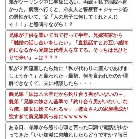
弟がツーリング中に事故にあい、両親＋私で病院へ向
かった。病院へ行くと、弟友人と警察官＋ジャージ姿
の男性がいて、父「人の息子に何してくれとんじ
ゃ！！」と怒鳴りながら！？
兄嫁が子供を置いて出て行って半年。兄嫁実家から
「離婚の話し合いをしたい」「直接話すとお互い感情
的になるから兄嫁は代理人を立てる。そっちは兄ひと
りで来い」←は？？？
私が２回流産したら姑に「私が代わりに産んであげま
しょうか？」と言われた→最初、何を言われたのか理
解できなくて、夫に相談したら・・・
義兄嫁「妹は△大卒だから釣り合う男がいないの～」
義弟「兄嫁の妹さん基準で「釣り合う男がいない」な
ら俺、彼女に捨てられるｗ」→彼女さんの家族構成が
強すぎて義兄嫁真っ赤にｗｗｗｗｗ
ある日、弟嫁から怒り心頭と言った口調で電話が掛か
ってきた「いい加減に弟離れしたらどうですか？毎日