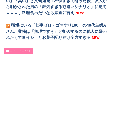
い」「臭い」と文句連発！不快すぎて断った後、友人か
ら明かされた男の「狂気すぎる勘違いシナリオ」に絶句
ｗｗ←手料理食べたいなら素直に言え
NEW!
職場にいる「仕事ゼロ・ゴマすり100」の40代主婦A
さん、業務は「無理ですぅ」と拒否するのに他人に嫌わ
れたくてヨイショとお菓子配りだけ全力すぎる
NEW!
コトメ・コウト