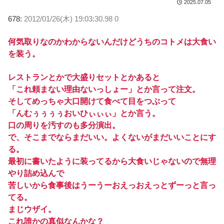
2025.07.05
678:
2012/01/26(木) 19:03:30.98 0
何気取りなのかわからないんだけどうちのコトメは大食い
を装う。
レストランとかで大盛りセットとかあると
「これ頼まない理由ないっしょー」とか言って注文。
そしてめっちゃ大口開けて食べて目をつぶって
「んむぅぅぅぅおいひぃぃぃ」とか言う。
口の周りを汚すのも多分演出。
で、そこまでならまだいい。よくないがまだいいことにす
る。
最初に書いたように装ってるから大食いじゃないので無理
やり詰め込んで
苦しいから食事後はうーうーおえっおえっとずーっと言っ
てる。
まじウザイ。
これ誰かの真似なんかな？