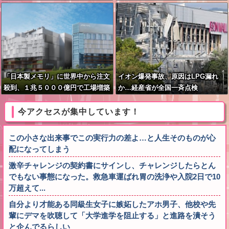
う？？？
「日本製メモリ」に世界中から注文
イオン爆発事故、原因はLPG漏れ
殺到、１兆５０００億円で工場増築
か…経産省が全国一斉点検
へ
今アクセスが集中しています！
この小さな出来事でこの実行力の差よ…と人生そのものが心
配になってしまう
激辛チャレンジの契約書にサインし、チャレンジしたらとん
でもない事態になった。救急車運ばれ胃の洗浄や入院2日で10
万超えて...
自分より才能ある同級生女子に嫉妬したアホ男子、他校や先
輩にデマを吹聴して「大学進学を阻止する」と進路を潰そう
と企んでるらしい