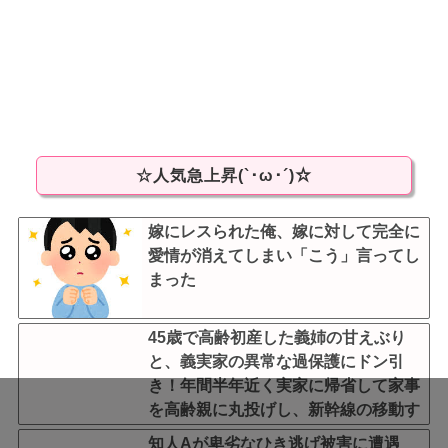
☆人気急上昇(`･ω･´)☆
嫁にレスられた俺、嫁に対して完全に
愛情が消えてしまい「こう」言ってし
まった
45歳で高齢初産した義姉の甘えぶり
と、義実家の異常な過保護にドン引
き！年間半年近く実家に帰省して家事
を高齢親に丸投げし、新幹線の移動す
ら義兄に送迎させていた・・・
知人Aが卑劣なひき逃げ被害に遭遇