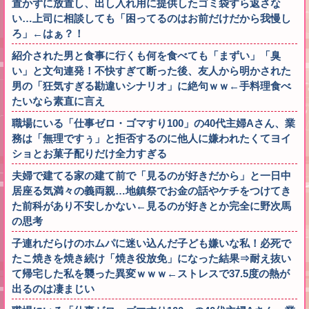
置かずに放置し、出し入れ用に提供したゴミ袋すら返さな
い…上司に相談しても「困ってるのはお前だけだから我慢し
ろ」←はぁ？！
紹介された男と食事に行くも何を食べても「まずい」「臭
い」と文句連発！不快すぎて断った後、友人から明かされた
男の「狂気すぎる勘違いシナリオ」に絶句ｗｗ←手料理食べ
たいなら素直に言え
職場にいる「仕事ゼロ・ゴマすり100」の40代主婦Aさん、業
務は「無理ですぅ」と拒否するのに他人に嫌われたくてヨイ
ショとお菓子配りだけ全力すぎる
夫婦で建てる家の建て前で「見るのが好きだから」と一日中
居座る気満々の義両親…地鎮祭でお金の話やケチをつけてき
た前科があり不安しかない←見るのが好きとか完全に野次馬
の思考
子連れだらけのホムパに迷い込んだ子ども嫌いな私！必死で
たこ焼きを焼き続け「焼き役放免」になった結果⇒耐え抜い
て帰宅した私を襲った異変ｗｗｗ←ストレスで37.5度の熱が
出るのは凄まじい