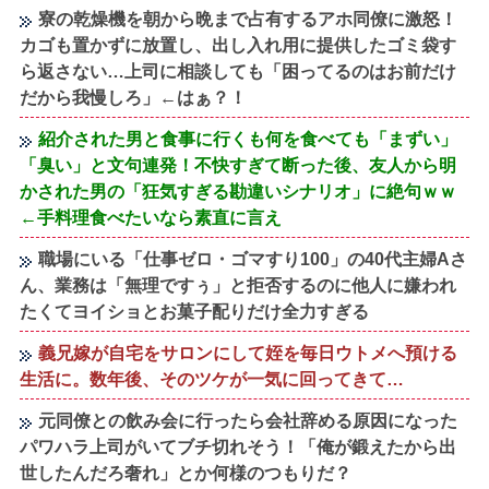
寮の乾燥機を朝から晩まで占有するアホ同僚に激怒！
カゴも置かずに放置し、出し入れ用に提供したゴミ袋す
ら返さない…上司に相談しても「困ってるのはお前だけ
だから我慢しろ」←はぁ？！
紹介された男と食事に行くも何を食べても「まずい」
「臭い」と文句連発！不快すぎて断った後、友人から明
かされた男の「狂気すぎる勘違いシナリオ」に絶句ｗｗ
←手料理食べたいなら素直に言え
職場にいる「仕事ゼロ・ゴマすり100」の40代主婦Aさ
ん、業務は「無理ですぅ」と拒否するのに他人に嫌われ
たくてヨイショとお菓子配りだけ全力すぎる
義兄嫁が自宅をサロンにして姪を毎日ウトメへ預ける
生活に。数年後、そのツケが一気に回ってきて…
元同僚との飲み会に行ったら会社辞める原因になった
パワハラ上司がいてブチ切れそう！「俺が鍛えたから出
世したんだろ奢れ」とか何様のつもりだ？