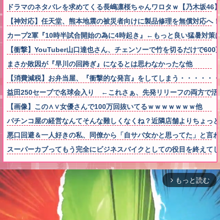
ドラマのネタバレを求めてくる長嶋凛桜ちゃんワロタｗ【乃木坂46
【神対応】任天堂、熊本地震の被災者向けに製品修理を無償対応へ！さ
カープ2軍『10時半試合開始の為に4時起き』←もっと良い猛暑対策
【衝撃】YouTuber山口達也さん、チェンソーで竹を切るだけで600万
まさか敗因が『早川の回跨ぎ』になるとは思わなかったな他
【消費減税】お弁当屋、『衝撃的な発言』をしてしまう・・・・・・
益田250セーブで名球会入り ←これさぁ、先発リリーフの両方で活躍
【画像】この∧∨女優さんで100万回抜いてるｗｗｗｗｗｗｗ他
パチンコ屋の経営なんてそんな難しくなくね？近隣店舗よりちょっと
悪口回避＆一人好きの私、同僚から「自サバ女かと思ってた」と言
スーパーカブってもう完全にビジネスバイクとしての役目を終えてし
もっと読む
arrow_forward_ios