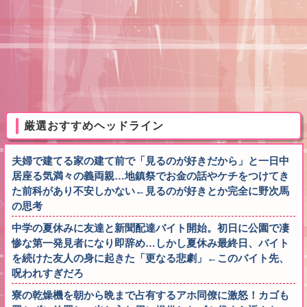
厳選おすすめヘッドライン
夫婦で建てる家の建て前で「見るのが好きだから」と一日中
居座る気満々の義両親…地鎮祭でお金の話やケチをつけてき
た前科があり不安しかない←見るのが好きとか完全に野次馬
の思考
中学の夏休みに友達と新聞配達バイト開始。初日に公園で凄
惨な第一発見者になり即辞め…しかし夏休み最終日、バイト
を続けた友人の身に起きた「更なる悲劇」←このバイト先、
呪われすぎだろ
寮の乾燥機を朝から晩まで占有するアホ同僚に激怒！カゴも