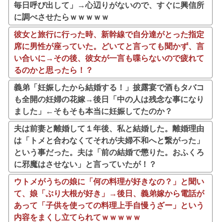
毎日呼び出して」→心辺りがないので、すぐに興信所
に調べさせたらｗｗｗｗｗ
彼女と旅行に行った時、新幹線で自分達がとった指定
席に男性が座っていた。どいてと言っても聞かず、言
い合いに→その後、彼女が一言も喋らないので疲れて
るのかと思ったら！？
義弟「妊娠したから結婚する！」披露宴で酒もタバコ
も全開の妊婦の花嫁→後日「中の人は残念な事になり
ました」←そもそも本当に妊娠してたのか？
夫は前妻と離婚して１年後、私と結婚した。離婚理由
は「トメと合わなくてそれが夫婦不和へと繋がった」
という事だった。夫は「前の結婚で懲りた。おふくろ
に邪魔はさせない」と言っていたが！？
ウトメがうちの娘に「何の料理が好きなの？」と聞い
て、娘「ぶり大根が好き」→後日、義弟嫁から電話が
あって「子供を使っての料理上手自慢うざー」という
内容をまくし立てられてｗｗｗｗｗ