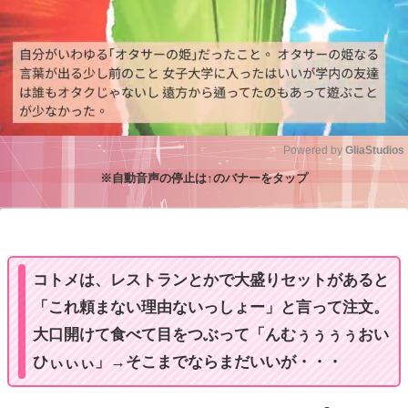
Powered by 
GliaStudios
※自動音声の停止は↑のバナーをタップ
M
u
t
e
コトメは、レストランとかで大盛りセットがあると
「これ頼まない理由ないっしょー」と言って注文。
大口開けて食べて目をつぶって「んむぅぅぅぅおい
ひぃぃぃ」→そこまでならまだいいが・・・