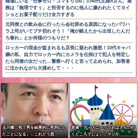
職場にいる「仕事ゼロ・ゴマすり100」の40代主婦Aさん、業
務は「無理ですぅ」と拒否するのに他人に嫌われたくてヨイ
ショとお菓子配りだけ全力すぎる
元同僚との飲み会に行ったら会社辞める原因になったパワハ
ラ上司がいてブチ切れそう！「俺が鍛えたから出世したんだ
ろ奢れ」とか何様のつもりだ？
ロッカーの現金が盗まれるも店長に疑われ激怒！10代キャバ
嬢の私、自力でロッカー内にカメラを仕掛けて犯人を特定し
たら同僚の女だった…警察へ行くと言って止められ、加害者
に泣かれながら大揉めして・・・
玉川徹「包丁男を結果的に死刑にし
若者「ディズニーっておばさんの行
たことになる」←これどう思
くところでしょ」←マジか