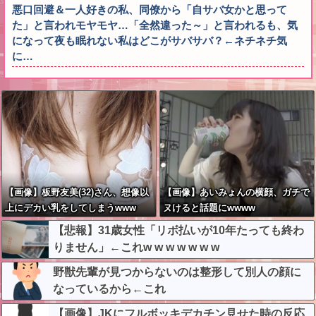
悪口回避＆一人好きの私、同僚から「自サバ女かと思って
た」と言われモヤモヤ…「全然違った～」と言われるも、気
になって夜も眠れない私はどこがサバサバ？←ネチネチ気
に…
【画像】板野友美(32)さん、想像以
【画像】あいみょんの横顔、ガチで
上にデカい乳をしてしまうwww
ヌけると話題にwwww
【悲報】31歳女性「リボ払いが10年たっても終わ
りません」←これw w w w w w w
野獣先輩が見つからないのは整形して別人の顔に
なっているから←これ
【画像】JKにフルボッキデカチン見せた時の反応