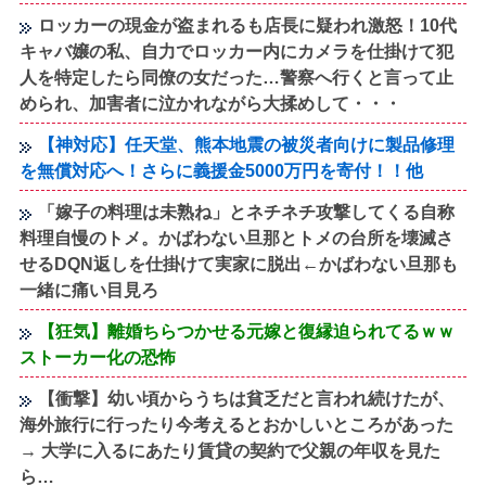
ロッカーの現金が盗まれるも店長に疑われ激怒！10代
キャバ嬢の私、自力でロッカー内にカメラを仕掛けて犯
人を特定したら同僚の女だった…警察へ行くと言って止
められ、加害者に泣かれながら大揉めして・・・
【神対応】任天堂、熊本地震の被災者向けに製品修理
を無償対応へ！さらに義援金5000万円を寄付！！他
「嫁子の料理は未熟ね」とネチネチ攻撃してくる自称
料理自慢のトメ。かばわない旦那とトメの台所を壊滅さ
せるDQN返しを仕掛けて実家に脱出←かばわない旦那も
一緒に痛い目見ろ
【狂気】離婚ちらつかせる元嫁と復縁迫られてるｗｗ
ストーカー化の恐怖
【衝撃】幼い頃からうちは貧乏だと言われ続けたが、
海外旅行に行ったり今考えるとおかしいところがあった
→ 大学に入るにあたり賃貸の契約で父親の年収を見た
ら…