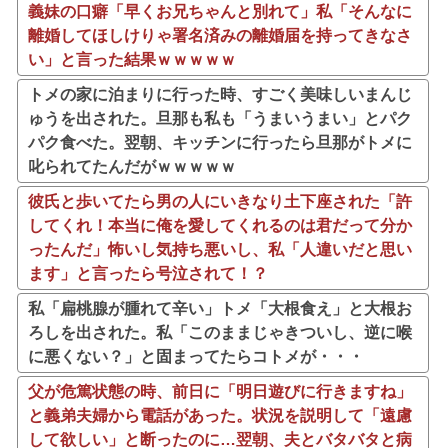
義妹の口癖「早くお兄ちゃんと別れて」私「そんなに
離婚してほしけりゃ署名済みの離婚届を持ってきなさ
い」と言った結果ｗｗｗｗｗ
トメの家に泊まりに行った時、すごく美味しいまんじ
ゅうを出された。旦那も私も「うまいうまい」とパク
パク食べた。翌朝、キッチンに行ったら旦那がトメに
叱られてたんだがｗｗｗｗｗ
彼氏と歩いてたら男の人にいきなり土下座された「許
してくれ！本当に俺を愛してくれるのは君だって分か
ったんだ」怖いし気持ち悪いし、私「人違いだと思い
ます」と言ったら号泣されて！？
私「扁桃腺が腫れて辛い」トメ「大根食え」と大根お
ろしを出された。私「このままじゃきついし、逆に喉
に悪くない？」と固まってたらコトメが・・・
父が危篤状態の時、前日に「明日遊びに行きますね」
と義弟夫婦から電話があった。状況を説明して「遠慮
して欲しい」と断ったのに…翌朝、夫とバタバタと病