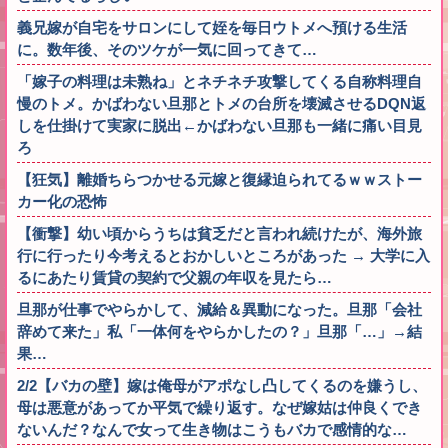
義兄嫁が自宅をサロンにして姪を毎日ウトメへ預ける生活
に。数年後、そのツケが一気に回ってきて…
「嫁子の料理は未熟ね」とネチネチ攻撃してくる自称料理自
慢のトメ。かばわない旦那とトメの台所を壊滅させるDQN返
しを仕掛けて実家に脱出←かばわない旦那も一緒に痛い目見
ろ
【狂気】離婚ちらつかせる元嫁と復縁迫られてるｗｗストー
カー化の恐怖
【衝撃】幼い頃からうちは貧乏だと言われ続けたが、海外旅
行に行ったり今考えるとおかしいところがあった → 大学に入
るにあたり賃貸の契約で父親の年収を見たら…
旦那が仕事でやらかして、減給＆異動になった。旦那「会社
辞めて来た」私「一体何をやらかしたの？」旦那「…」→結
果…
2/2【バカの壁】嫁は俺母がアポなし凸してくるのを嫌うし、
母は悪意があってか平気で繰り返す。なぜ嫁姑は仲良くでき
ないんだ？なんで女って生き物はこうもバカで感情的な…