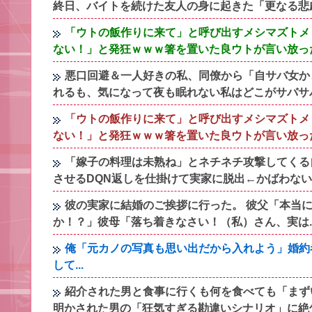
終日、バイトを続けた友人の身に起きた「更なる悲
「ウトの飯作りに来て」と呼び出すメシマズトメ
ない！」と発狂ｗｗｗ箸を置いた良ウトが言い放っ
悪口回避＆一人好きの私、同僚から「自サバ女か
れるも、気になって夜も眠れない私はどこがサバサ
「ウトの飯作りに来て」と呼び出すメシマズトメ
ない！」と発狂ｗｗｗ箸を置いた良ウトが言い放っ
「嫁子の料理は未熟ね」とネチネチ攻撃してくる
させるDQN返しを仕掛けて実家に脱出←かばわな
彼の実家に結婚のご挨拶に行った。 彼父「本当
か！？」彼母「落ち着きなさい！（私）さん、実は..
俺「元カノの写真も思い出だから入れよう」婚約
して...
紹介された男と食事に行くも何を食べても「まず
明かされた男の「狂気すぎる勘違いシナリオ」に絶