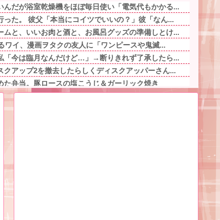
んだが浴室乾燥機をほぼ毎日使い「電気代もかかる...
った。 彼父「本当にコイツでいいの？」彼「なん...
ムと、いいお肉と酒と、お風呂グッズの準備しとけ...
てるワイ、漫画ヲタクの友人に「ワンピースや鬼滅...
「今は臨月なんだけど…」→断りきれず了承したら...
クアップ2を撤去したらしくディスクアッパーさん...
めた弁当。豚ロースの塩こうじ＆ガーリック焼き
から入れとけ」と言われなくなったのか他
何を食べても「まずい」「臭い」と文句連発！不快...
し、トメが倒れた。ブチギレた夫とウトが殴り合い...
するために日米の通貨当局が実施した為替介入は｢...