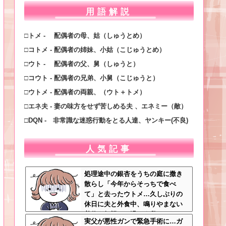
用語解説
□トメ - 配偶者の母、姑（しゅうとめ）
□コトメ - 配偶者の姉妹、小姑（こじゅうとめ）
□ウト - 配偶者の父、舅（しゅうと）
□コウト - 配偶者の兄弟、小舅（こじゅうと）
□ウトメ - 配偶者の両親、（ウト＋トメ）
□エネ夫 - 妻の味方をせず苦しめる夫 、エネミー（敵）
□DQN - 非常識な迷惑行動をとる人達、ヤンキー(不良)
人気記事
処理途中の銀杏をうちの庭に撒き
散らし「今年からそっちで食べ
て」と去ったウトメ…久しぶりの
休日に夫と外食中、鳴りやまない
着信を無視して過ごす私←マナー
実父が悪性ガンで緊急手術に…ガ
モードにして大正解すぎるｗｗｗ