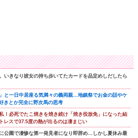
。いきなり彼女の持ち歩いてたカードを品定めしだしたら
」と一日中居座る気満々の義両親…地鎮祭でお金の話やケ
好きとか完全に野次馬の思考
私！必死でたこ焼きを焼き続け「焼き役放免」になった結
レスで37.5度の熱が出るのは凄まじい
に公園で凄惨な第一発見者になり即辞め…しかし夏休み最