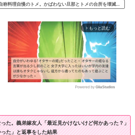
称料理自慢のトメ。かばわない旦那とトメの台所を壊滅...
もっと読む
arrow_forward_ios
Powered by 
GliaStudios
M
u
t
なった。義弟嫁友人「最近見かけないけど何かあった？」
e
かった」と返事をした結果