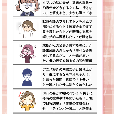
クブルの私に夫が「週末の温泉一
泊忘年会どうする？」私「行けな
い」と答えると、夫から返ってき
た信じられない一言←子どもたち
献身介護のフリしてトメをオムツ
の方が何倍も常識的で泣ける
漬けにするウト！家族会食で文字
盤を渡したらトメが悲痛な文章を
綴り始め…激怒したウトが吐き捨
てた最悪の真実とは←世間の目し
末期がんの父を介護する母に、介
か気にしてない最低旦那だった
護未経験の叔母から「幸せな介護
をしてるんだよ」と手紙が届い
た。母の苦労を知る娘の私が叔母
にブチギレて放ちたかった言葉と
アニメ好きの同僚女子と盛り上が
は…←無神経すぎて言葉を失うレ
り「嫁にするならマオちゃん！」
ベル
と言った瞬間、真顔で「キモい」
と一蹴された件…冷たく放たれた
現実的すぎるお説教に絶句←オタ
30代の私が19歳のヤンチャ男子に
クのノリをリアルで出すとそうな
今時の喧嘩事情を聞いたら「LINE
る
で日程調整」「体重の体格合わ
せ」「ティンバー禁止」と超健全
だった件 ←それもう喧嘩じゃなく