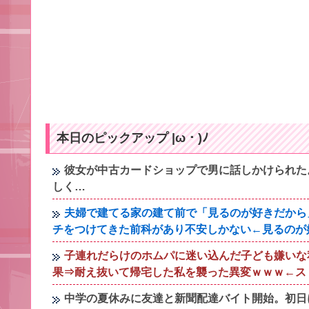
本日のピックアップ |ω・)ﾉ
彼女が中古カードショップで男に話しかけられた
しく…
夫婦で建てる家の建て前で「見るのが好きだから
チをつけてきた前科があり不安しかない←見るのが
子連れだらけのホムパに迷い込んだ子ども嫌いな
果⇒耐え抜いて帰宅した私を襲った異変ｗｗｗ←スト
中学の夏休みに友達と新聞配達バイト開始。初日