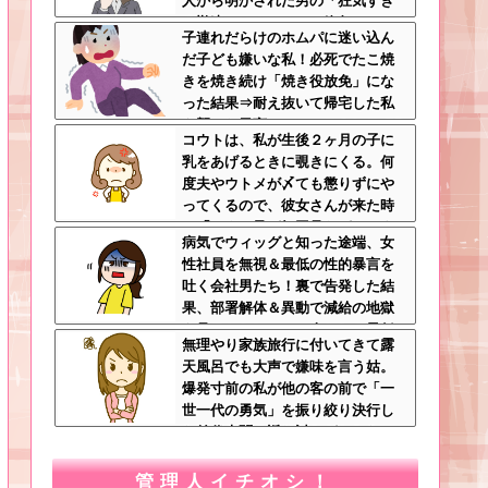
人から明かされた男の「狂気すぎ
る勘違いシナリオ」に絶句ｗｗ←
子連れだらけのホムパに迷い込ん
手料理食べたいなら素直に言え
だ子ども嫌いな私！必死でたこ焼
きを焼き続け「焼き役放免」にな
った結果⇒耐え抜いて帰宅した私
を襲った異変ｗｗｗ←ストレスで3
コウトは、私が生後２ヶ月の子に
7.5度の熱が出るのは凄まじい
乳をあげるときに覗きにくる。何
度夫やウトメが〆ても懲りずにや
ってくるので、彼女さんが来た時
に「コウト君が毎回見たがるのよ
病気でウィッグと知った途端、女
～ｗ」と言うと、彼女さん鬼の形
性社員を無視＆最低の性的暴言を
相でコウトの元へｗ
吐く会社男たち！裏で告発した結
果、部署解体＆異動で減給の地獄
を見ることにｗｗ←人として最低
無理やり家族旅行に付いてきて露
限の倫理観すら欠如してる
天風呂でも大声で嫌味を言う姑。
爆発寸前の私が他の客の前で「一
世一代の勇気」を振り絞り決行し
た前代未聞の返り討ちがこちら←
身体を張った捨て身の反撃すぎる
管理人イチオシ！