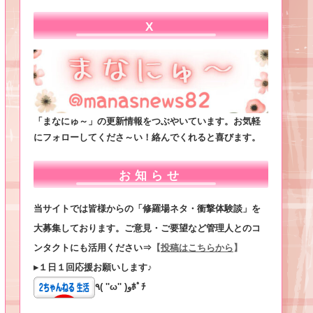
X
「まなにゅ～」の更新情報をつぶやいています。お気軽
にフォローしてくださ～い！絡んでくれると喜びます。
お知らせ
当サイトでは皆様からの「修羅場ネタ・衝撃体験談」を
大募集しております。ご意見・ご要望など管理人とのコ
ンタクトにも活用ください⇒
【
投稿はこちらから
】
▸１日１回応援お願いします♪
٩( ''ω'' )وﾎﾟﾁ