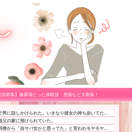
験談募集】修羅場だった体験談・愚痴など大募集！
男に話しかけられた。いきなり彼女の持ち歩いてた...
祖父の家に預けられていた。
僚から「自サバ女かと思ってた」と言われモヤモヤ...