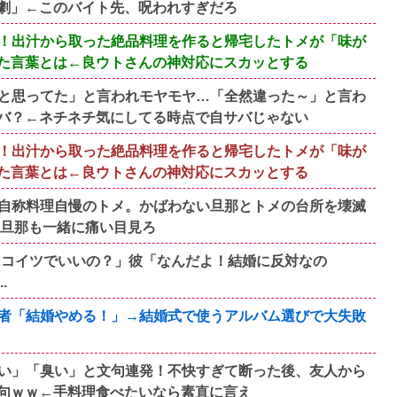
劇」←このバイト先、呪われすぎだろ
！出汁から取った絶品料理を作ると帰宅したトメが「味が
た言葉とは←良ウトさんの神対応にスカッとする
と思ってた」と言われモヤモヤ…「全然違った～」と言わ
バ？←ネチネチ気にしてる時点で自サバじゃない
！出汁から取った絶品料理を作ると帰宅したトメが「味が
た言葉とは←良ウトさんの神対応にスカッとする
自称料理自慢のトメ。かばわない旦那とトメの台所を壊滅
い旦那も一緒に痛い目見ろ
にコイツでいいの？」彼「なんだよ！結婚に反対なの
.
者「結婚やめる！」→結婚式で使うアルバム選びで大失敗
い」「臭い」と文句連発！不快すぎて断った後、友人から
句ｗｗ←手料理食べたいなら素直に言え