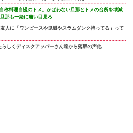
自称料理自慢のトメ。かばわない旦那とトメの台所を壊滅
い旦那も一緒に痛い目見ろ
クの友人に「ワンピースや鬼滅やスラムダンク持ってる」って
たらしくディスクアッパーさん達から落胆の声他