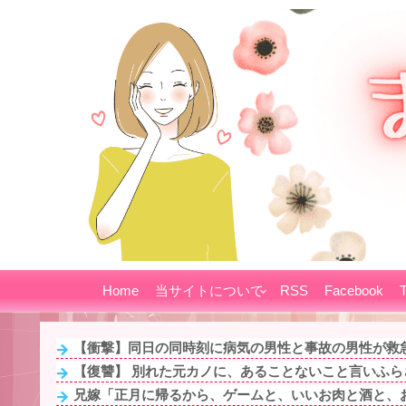
Home
当サイトについて
RSS
Facebook
T
【衝撃】同日の同時刻に病気の男性と事故の男性が救急
【復讐】 別れた元カノに、あることないこと言いふらさ
兄嫁「正月に帰るから、ゲームと、いいお肉と酒と、お