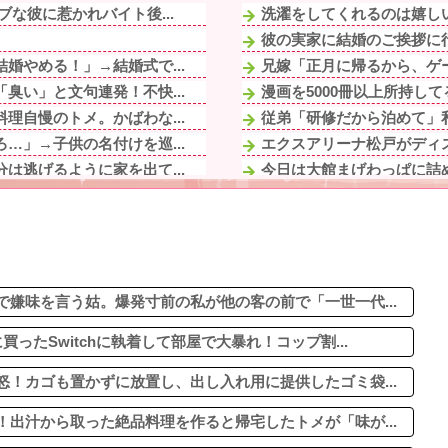
な彼に惹かれバイト後...
洗濯をしてくれるのは嬉しい
彼の実家に結婚のご挨拶に行
婚やめる！」→結婚式で...
兄嫁「正月に帰るから、ゲー
臭い」と文句連発！不快...
漫画を5000冊以上所持し
理自慢のトメ。かばわな...
従弟「研修だから泊めて」私
…」→子供の名付けを巡...
エクスアリーナ松戸がディス
は逃げるように家を出て...
今日は大館まげわっぱに詰
うじ＆ガーリック焼き
なぜDLCは昔ほど「最初
臭い」と文句連発！不快...
紹介された男と食事に行くも
所に入ろうとしたら「入...
ウトがウワキしてる事が発覚
ん、業務は「無理で...
岸田文雄元首相､円安を阻止
嫌味を言う姑。爆発寸前の私が他の客の前で「一世一代...
ったSwitchに執着して部屋で大暴れ！コップ割...
！カゴも置かずに放置し、出し入れ用に提供したゴミ袋...
出汁から取った絶品料理を作ると帰宅したトメが「味が...