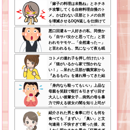
「嫁子の料理は未熟ね」とネチネ
てスポーツｗｗｗ
チ攻撃してくる自称料理自慢のト
メ。かばわない旦那とトメの台所
を壊滅させるDQN返しを仕掛けて
実家に脱出←かばわない旦那も一
悪口回避＆一人好きの私、同僚か
緒に痛い目見ろ
ら「自サバ女かと思ってた」と言
われモヤモヤ…「全然違った～」
と言われるも、気になって夜も眠
れない私はどこがサバサバ？←ネ
コトメの連れ子を押し付けたいト
チネチ気にしてる時点で自サバじ
メ「猫がいるから家で預かれな
ゃない
い！」→呆れた旦那が義実家から
『あるもの』を連れ帰ってきた結
果…トメ半狂乱ｗｗｗ←そう来る
「身内なら殴ってもいい」上品な
とは思わなかっただろトメ
母親を笑顔で殴打＆引きずり回す
大人しい後輩女子…病気の母を暴
力で抑える彼女の闇を知り上司が
漏らした恐ろしい一言←第三者の
紹介された男と食事に行くも何を
介入が必要だろ
食べても「まずい」「臭い」と文
句連発！不快すぎて断った後、友