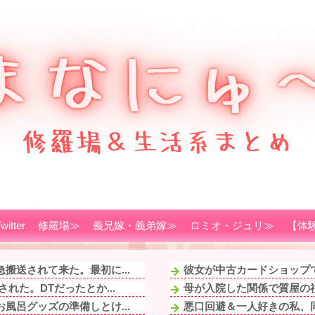
witter
修羅場≫
義兄嫁・義弟嫁≫
ロミオ・ジュリ≫
【体
搬送されて来た。最初に...
彼女が中古カードショップで
れた。DTだったとか...
母が入院した関係で質屋の
風呂グッズの準備しとけ...
悪口回避＆一人好きの私、同