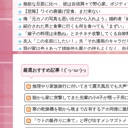
無欲な旦那に比べ 、彼は自信満々で野心家。ポジティブ
【悲報】ワイの唐揚げ定食、まだ来ない
俺「元カノの写真も思い出だから入れよう」婚約者「結
紹介された男と食事に行くも何を食べても「まずい」「
「嫁子の料理は未熟ね」とネチネチ攻撃してくる自称料
友人「この名前にしたい！」夫「それ漫画のキャラだろ
我が家は色々あって姉妹仲も親との仲もよくなく、自分
今日は大館まげわっぱに詰めた弁当。豚ロースの塩こ
紹介された男と食事に行くも何を食べても「まずい」「
厳選おすすめ記事！(´っ･ω･)っ
【意見求む】保育士の妹が仕事を辞めたんだけど、事務
職場にいる「仕事ゼロ・ゴマすり100」の40代主婦Aさ
何なのよこの辱めは
無理やり家族旅行に付いてきて露天風呂でも大声で
朝から家に突撃してきた先輩の小4子が甥っ子用に買
寮の乾燥機を朝から晩まで占有するアホ同僚に激怒
「ウトの飯作りに来て」と呼び出すメシマズトメ！