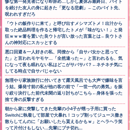
惨な第一発見者になり即辞め…しかし夏休み最終日、バイト
を続けた友人の身に起きた「更なる悲劇」←このバイト先、
呪われすぎだろ
「ウトの飯作りに来て」と呼び出すメシマズトメ！出汁から
取った絶品料理を作ると帰宅したトメが「味がない！」と発
狂ｗｗｗ箸を置いた良ウトが言い放った言葉とは←良ウトさ
んの神対応にスカッとする
悪口回避＆一人好きの私、同僚から「自サバ女かと思って
た」と言われモヤモヤ…「全然違った～」と言われるも、気
になって夜も眠れない私はどこがサバサバ？←ネチネチ気に
してる時点で自サバじゃない
無理やり家族旅行に付いてきて露天風呂でも大声で嫌味を言
う姑。爆発寸前の私が他の客の前で「一世一代の勇気」を振
り絞り決行した前代未聞の返り討ちがこちら←身体を張った
捨て身の反撃すぎる
朝から家に突撃してきた先輩の小4子が甥っ子用に買った
Switchに執着して部屋で大暴れ！コップ割ってジュース撒き
散らしてんのに「お願いしたら貰えるかもｗ」とヘラヘラ笑
って片付けもしない…先輩にブチ切れ...