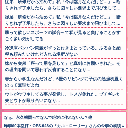
従弟「研修だから泊めて」私「今は臨月なんだけど…」→断
りきれず了承したら、さらに図々しい要求まで飛び出して…
従弟「研修だから泊めて」私「今は臨月なんだけど…」→断
りきれず了承したら、さらに図々しい要求まで飛び出して…
勝って欲しいスポーツの試合って私が見ると負けることがす
ごく多い気がしてる
冷凍庫パンパン問題がずっと付きまとっている。ふるさと納
税も頼みたいけれど入れる場所がない
妹から突然「座って用を足して」と真剣にお願いされた。そ
の理由を聞いて思わず反省することになり…
春から小学生なんだけど、6畳のリビングに子供の勉強机置く
のって無理だよね
ウトがウワキしてる事が発覚し、トメが倒れた。ブチギレた
夫とウトが殴り合いになり...
なぁ、永久機関ってなんで絶対に作れないん？他
昨季60本塁打・OPS.948の『カル・ローリー』さんの今季の成績