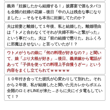
義弟「妊娠したから結婚する！」披露宴で酒もタバコ
も全開の妊婦の花嫁→後日「中の人は残念な事になり
ました」←そもそも本当に妊娠してたのか？
夫は前妻と離婚して１年後、私と結婚した。離婚理由
は「トメと合わなくてそれが夫婦不和へと繋がった」
という事だった。夫は「前の結婚で懲りた。おふくろ
に邪魔はさせない」と言っていたが！？
ウトメがうちの娘に「何の料理が好きなの？」と聞い
て、娘「ぶり大根が好き」→後日、義弟嫁から電話が
あって「子供を使っての料理上手自慢うざー」という
内容をまくし立てられてｗｗｗｗｗ
１０年付き合ってた彼氏が心変わりして別れた。それ
から２年後、私が結婚したと聞いた元カレからポエム
全開のロミオLINEが来た→さらに夫にイタ電もしてい
て！？