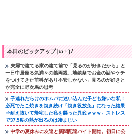
本日のピックアップ |ω・)ﾉ
夫婦で建てる家の建て前で「見るのが好きだから」と
一日中居座る気満々の義両親…地鎮祭でお金の話やケチ
をつけてきた前科があり不安しかない←見るのが好きと
か完全に野次馬の思考
子連れだらけのホムパに迷い込んだ子ども嫌いな私！
必死でたこ焼きを焼き続け「焼き役放免」になった結果
⇒耐え抜いて帰宅した私を襲った異変ｗｗｗ←ストレス
で37.5度の熱が出るのは凄まじい
中学の夏休みに友達と新聞配達バイト開始。初日に公