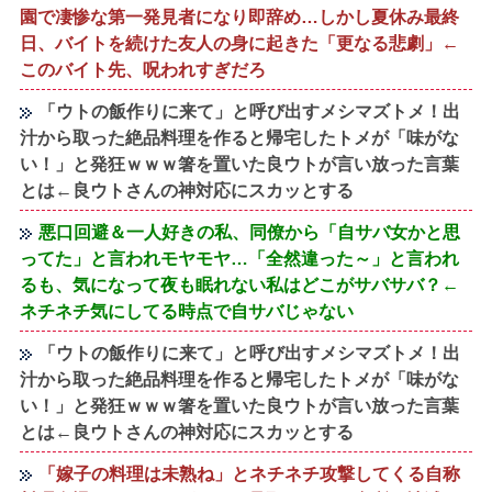
園で凄惨な第一発見者になり即辞め…しかし夏休み最終
日、バイトを続けた友人の身に起きた「更なる悲劇」←
このバイト先、呪われすぎだろ
「ウトの飯作りに来て」と呼び出すメシマズトメ！出
汁から取った絶品料理を作ると帰宅したトメが「味がな
い！」と発狂ｗｗｗ箸を置いた良ウトが言い放った言葉
とは←良ウトさんの神対応にスカッとする
悪口回避＆一人好きの私、同僚から「自サバ女かと思
ってた」と言われモヤモヤ…「全然違った～」と言われ
るも、気になって夜も眠れない私はどこがサバサバ？←
ネチネチ気にしてる時点で自サバじゃない
「ウトの飯作りに来て」と呼び出すメシマズトメ！出
汁から取った絶品料理を作ると帰宅したトメが「味がな
い！」と発狂ｗｗｗ箸を置いた良ウトが言い放った言葉
とは←良ウトさんの神対応にスカッとする
「嫁子の料理は未熟ね」とネチネチ攻撃してくる自称