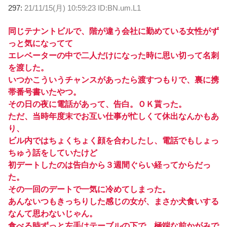
297:
21/11/15(月) 10:59:23 ID:BN.um.L1
同じテナントビルで、階が違う会社に勤めている女性がず
っと気になってて
エレベーターの中で二人だけになった時に思い切って名刺
を渡した。
いつかこういうチャンスがあったら渡すつもりで、裏に携
帯番号書いたやつ。
その日の夜に電話があって、告白。ＯＫ貰った。
ただ、当時年度末でお互い仕事が忙しくて休出なんかもあ
り、
ビル内ではちょくちょく顔を合わしたし、電話でもしょっ
ちゅう話をしていたけど
初デートしたのは告白から３週間ぐらい経ってからだっ
た。
その一回のデートで一気に冷めてしまった。
あんないつもきっちりした感じの女が、まさか犬食いする
なんて思わないじゃん。
食べる時ずっと左手はテーブルの下で、極端な前かがみで