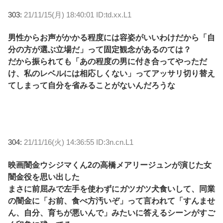
303:
21/11/15(月) 18:40:01 ID:td.xx.L1
男性からお声がかかる程度には容姿がいいわけだから「自
分の方が選ぶ立場だ」って固定観念があるのては？
だから振られても「あの程度の男に付き合ってやっただ
け、私のレベルには相応しくない」ってアッサリ切り替え
てしまって自分を省みることがないんだろうな
304:
21/11/16(火) 14:36:55 ID:3n.cn.L1
映画闇金ウシジマくん2の高橋メアリージュンが演じた女
闇金役を思い出した
まさに前屈みで左手を使わずにガツガツ犬食いして、同業
の闇金に「お前、食べ方汚いぞ」って言われて「すんませ
ん、自分、育ちが悪いんで」みたいに答えるシーンがすご