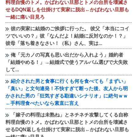
料理自慢のトメ。かばわない旦那とトメの台所を壊滅さ
せるDQN返しを仕掛けて実家に脱出←かばわない旦那も
一緒に痛い目見ろ
彼の実家に結婚のご挨拶に行った。 彼父「本当にコイ
ツでいいの？」彼「なんだよ！結婚に反対なのか！？」
彼母「落ち着きなさい！（私）さん、実は...
俺「元カノの写真も思い出だから入れよう」婚約者
「結婚やめる！」→結婚式で使うアルバム選びで大失敗
して...
紹介された男と食事に行くも何を食べても「まずい」
「臭い」と文句連発！不快すぎて断った後、友人から明
かされた男の「狂気すぎる勘違いシナリオ」に絶句ｗｗ
←手料理食べたいなら素直に言え
「嫁子の料理は未熟ね」とネチネチ攻撃してくる自称
料理自慢のトメ。かばわない旦那とトメの台所を壊滅さ
せるDQN返しを仕掛けて実家に脱出←かばわない旦那も
一緒に痛い目見ろ