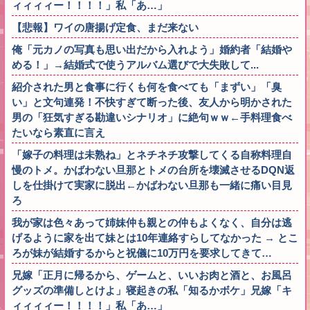
ィィィィー！！！！」私「あ…」
【悲報】ワイの唐揚げ定食、まだ来ない
俺「元カノの写真も思い出だから入れよう」婚約者「結婚や
める！」→結婚式で使うアルバム選びで大失敗して...
紹介された男と食事に行くも何を食べても「まずい」「臭
い」と文句連発！不快すぎて断った後、友人から明かされた
男の「狂気すぎる勘違いシナリオ」に絶句ｗｗ←手料理食べ
たいなら素直に言え
「嫁子の料理は未熟ね」とネチネチ攻撃してくる自称料理自
慢のトメ。かばわない旦那とトメの台所を壊滅させるDQN返
しを仕掛けて実家に脱出←かばわない旦那も一緒に痛い目見
ろ
我が家は色々あって姉妹仲も親との仲もよくなく、自分は逃
げるように家を出て妹とは10年連絡すらしてなかった → とこ
ろが妹が結婚するからと祝儀に10万円を要求してきて…
兄嫁「正月に帰るから、ゲームと、いいお肉と酒と、お風呂
グッズの準備しとけよ」寝起きの私「知るかボケ」兄嫁「キ
ィィィィー！！！！」私「あ…」