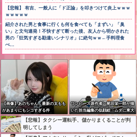
【悲報】 有吉、一般人に「ド正論」を叩きつけて炎上ｗｗｗ
ｗｗｗｗｗ
紹介された男と食事に行くも何を食べても「まずい」「臭
い」と文句連発！不快すぎて断った後、友人から明かされた
男の「狂気すぎる勘違いシナリオ」に絶句ｗｗ←手料理食
べ…
【画像】あのちゃん、最新の太もも
ワンピース原作者・尾田栄一郎が描
があまりにもシコすぎる件
いた担当編集の似顔絵「ムダに東大
卒」
【悲報】タクシー運転手、儲かりまくることが判
明してしまう