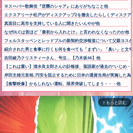
※スーパー歌舞伎『逆襲のシャア』にありがちなこと他
エクスアリーナ松戸がディスクアップ2を撤去したらしくディスクア
真面目に高市を支持している人に聞きたいんやが他
なぜDLCは昔ほど「最初から入れとけ」と言われなくなったのか他
フェルスタッペンとレッドブルの新契約交渉報道について父親ヨスが
紹介された男と食事に行くも何を食べても「まずい」「臭い」と文句
吉田綾乃クリスティーさん、号泣…【乃木坂46】他
【これは重い】清水良太郎さんの訃報後、落語家が過去の“いじめ・
岸田文雄元首相､円安を阻止するために日米の通貨当局が実施した為
【衝撃映像】かもしれない運転、限界突破してしまう・・・他
もっと読む
arrow_forward_ios