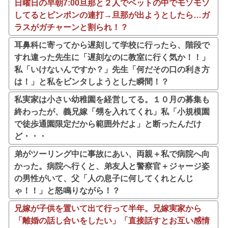
日曜日の早朝7:00旦那と２人でベットの中でモソモソ
してるとピンポンの連打→旦那が出ようとしたら…ガ
ラスがガチャーンと割られ！？
耳鼻科に寄ってから遅刻して学校に行ったら、階段で
すれ違った先生に「遅刻なのに教室に行く気か！！」
私「いけないんですか？」先生「何だその口の利き方
は！」と私をビンタしようとした瞬間！？
私実家は小さい幼稚園を経営してる。１０月の募集も
終わったが、義兄嫁「甥を入れてくれ」私「小規模園
で徒歩通園限定だから範囲外だよ」と断ったんだけ
ど・・・
弟がツーリング中に事故にあい、両親＋私で病院へ向
かった。病院へ行くと、弟友人と警察官＋ジャージ姿
の男性がいて、父「人の息子に何してくれとんじ
ゃ！！」と怒鳴りながら！？
兄嫁が子供を置いて出て行って半年。兄嫁実家から
「離婚の話し合いをしたい」「直接話すとお互い感情