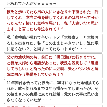
叱られてたんだがｗｗｗｗｗ
彼氏と歩いてたら男の人にいきなり土下座された「許
してくれ！本当に俺を愛してくれるのは君だって分か
ったんだ」怖いし気持ち悪いし、私「人違いだと思い
ます」と言ったら号泣されて！？
私「扁桃腺が腫れて辛い」トメ「大根食え」と大根お
ろしを出された。私「このままじゃきついし、逆に喉
に悪くない？」と固まってたらコトメが・・・
父が危篤状態の時、前日に「明日遊びに行きますね」
と義弟夫婦から電話があった。状況を説明して「遠慮
して欲しい」と断ったのに…翌朝、夫とバタバタと病
院に向かう準備をしていたら！？
11年間付き合ってた彼氏に、30才になった途端捨てら
れた。吹っ切れるまで２年も掛かってしまったが、そ
の後まさかの良縁に恵まれ結婚→元カレの事は思い出
さなくなっていたが・・・