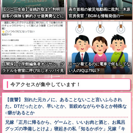
【ソニー生命】金銭詐取また判明
高市首相の被災地動画に批判…木原
顧客の保険を解約させ遊興費などに
官房長官「BGMも情報発信の一
つ」
【闇深】小学館編集者オジサン、グ
スーツ着てるのに電車で何もしてな
ラドルを密室に呼び出しオッパイ見
い人のIQは79以下
せろと強要し脱がせるｗｗｗｗ
今アクセスが集中しています！
【復讐】 別れた元カノに、あることないこと言いふらされ
た。DTだったとか、早いとか、首絞めながらやるとか特殊な
○癖があるとか
兄嫁「正月に帰るから、ゲームと、いいお肉と酒と、お風呂
グッズの準備しとけよ」寝起きの私「知るかボケ」兄嫁「キ