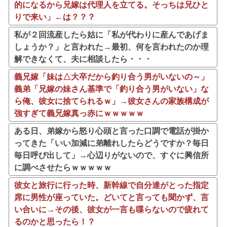
的になるから兄嫁は代理人を立てる。そっちは兄ひと
りで来い」←は？？？
私が２回流産したら姑に「私が代わりに産んであげま
しょうか？」と言われた→最初、何を言われたのか理
解できなくて、夫に相談したら・・・
義兄嫁「妹は△大卒だから釣り合う男がいないの～」
義弟「兄嫁の妹さん基準で「釣り合う男がいない」な
ら俺、彼女に捨てられるｗ」→彼女さんの家族構成が
強すぎて義兄嫁真っ赤にｗｗｗｗｗ
ある日、弟嫁から怒り心頭と言った口調で電話が掛か
ってきた「いい加減に弟離れしたらどうですか？毎日
毎日呼び出して」→心辺りがないので、すぐに興信所
に調べさせたらｗｗｗｗｗ
彼女と旅行に行った時、新幹線で自分達がとった指定
席に男性が座っていた。どいてと言っても聞かず、言
い合いに→その後、彼女が一言も喋らないので疲れて
るのかと思ったら！？