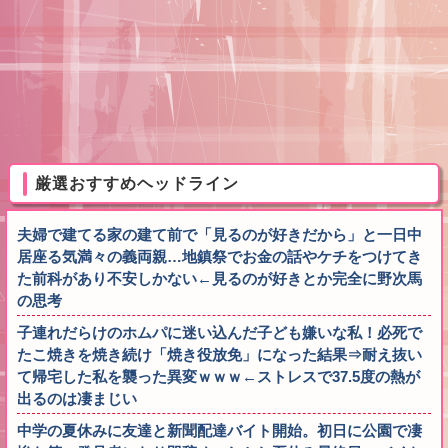
厳選おすすめヘッドライン
夫婦で建てる家の建て前で「見るのが好きだから」と一日中
居座る気満々の義両親…地鎮祭でお金の話やケチをつけてき
た前科があり不安しかない←見るのが好きとか完全に野次馬
の思考
子連れだらけのホムパに迷い込んだ子ども嫌いな私！必死で
たこ焼きを焼き続け「焼き役放免」になった結果⇒耐え抜い
て帰宅した私を襲った異変ｗｗｗ←ストレスで37.5度の熱が
出るのは凄まじい
中学の夏休みに友達と新聞配達バイト開始。初日に公園で凄