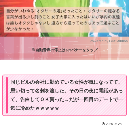
Powered by 
GliaStudios
※自動音声の停止は↑のバナーをタップ
M
u
t
e
同じビルの会社に勤めている女性が気になってて、
思い切って名刺を渡した。その日の夜に電話があっ
て、告白してＯＫ貰った→だが一回目のデートで一
気に冷めたｗｗｗｗｗ
2025.06.28