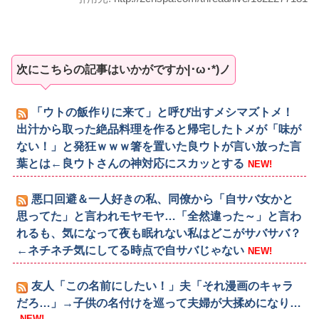
次にこちらの記事はいかがですか|･ω･*)ノ
「ウトの飯作りに来て」と呼び出すメシマズトメ！
出汁から取った絶品料理を作ると帰宅したトメが「味が
ない！」と発狂ｗｗｗ箸を置いた良ウトが言い放った言
葉とは←良ウトさんの神対応にスカッとする
NEW!
悪口回避＆一人好きの私、同僚から「自サバ女かと
思ってた」と言われモヤモヤ…「全然違った～」と言わ
れるも、気になって夜も眠れない私はどこがサバサバ？
←ネチネチ気にしてる時点で自サバじゃない
NEW!
友人「この名前にしたい！」夫「それ漫画のキャラ
だろ…」→子供の名付けを巡って夫婦が大揉めになり…
NEW!