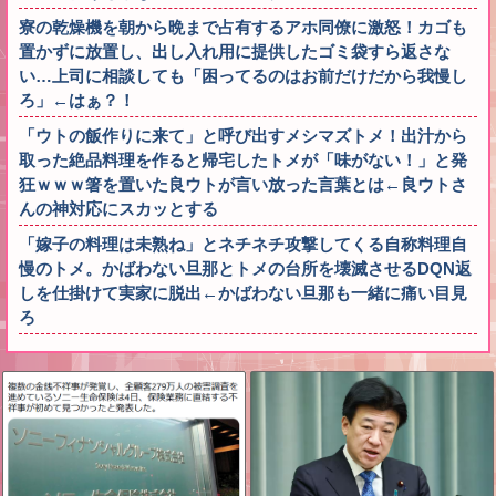
寮の乾燥機を朝から晩まで占有するアホ同僚に激怒！カゴも
置かずに放置し、出し入れ用に提供したゴミ袋すら返さな
い…上司に相談しても「困ってるのはお前だけだから我慢し
ろ」←はぁ？！
「ウトの飯作りに来て」と呼び出すメシマズトメ！出汁から
取った絶品料理を作ると帰宅したトメが「味がない！」と発
狂ｗｗｗ箸を置いた良ウトが言い放った言葉とは←良ウトさ
んの神対応にスカッとする
「嫁子の料理は未熟ね」とネチネチ攻撃してくる自称料理自
慢のトメ。かばわない旦那とトメの台所を壊滅させるDQN返
しを仕掛けて実家に脱出←かばわない旦那も一緒に痛い目見
ろ