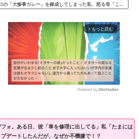
の「大惨事カレー」を錬成してしまった私、怒る母「こ...
もっと読む
arrow_forward_ios
Powered by 
GliaStudios
M
u
t
デフォ。ある日、彼「車を修理に出してる」私「たまには
e
イブデートしたんだが、なぜか不機嫌で！？