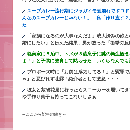
スープカレー流行期にジャガイモ煮崩れでドロド
んなのスープカレーじゃない！」→私「作り直す？
た
「家族になるのが大事なんだよ」成人済みの娘と
婚にしたい」と伝えた結果、男が放った『衝撃の反
義実家に５泊中、トメが３歳息子に謎の衛生観念
よ！」と子供に教育して黙らせた←いくらなんでも
プロポーズ時に「お前は浮気してる！」と冤罪で
ｗ」と悪びれず吐露！紹介者として激怒・・・
彼女と紫陽花見に行ったらスニーカーを履いてき
や手作り菓子も持ってこないしさぁ…
～ここから記事の続き～