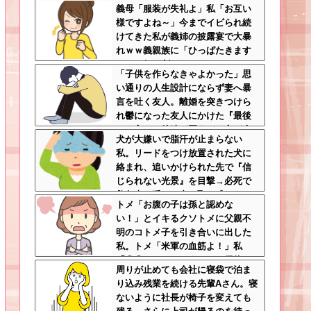
義母「服装が失礼よ」私「お互い
義父さんノリノリで温泉行ってて
様ですよね～」今までイビられ続
草
けてきた私が義姉の披露宴で大暴
れｗｗ義親族に「ひっぱたきます
よ」と釘を刺したったｗｗｗ
「子供を作らなきゃよかった」思
い通りの人生設計にならず妻へ暴
言を吐く友人。離婚を突きつけら
れ鬱になった友人にかけた『最後
の一言』←後味が悪すぎて心が痛
犬が大嫌いで脂汗が止まらない
む
私。リードをつけ放置された犬に
絡まれ、追いかけられた先で『信
じられない光景』を目撃→必死で
救急車を呼ぶも犬と取り残され
トメ「お腹の子は孫と認めな
て・・・
い！」とイキるクソトメに父親不
明のコトメ子を引き合いに出した
私。トメ「米軍の血筋よ！」私
「〇〇じゃないですか」←得体の
周りが止めても会社に寝袋で泊ま
知れない～はお前（コトメ）のと
り込み残業を続ける先輩Aさん。寝
ころだろｗ
ないように社長が椅子を変えても