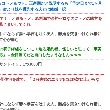
るコトメ＆ウト。正産期だと説明するも「予定日まで1ヶ月
←命より妹を優先する夫とは離婚一択
って！」と迫るトメ。給料減で余裕ゼロなのにトメの味方を
墓じまいしてくれ
計にならず妻へ暴言を吐く友人。離婚を突きつけられ鬱に
て心が痛む
の養子縁組をしつこく迫る婚約者。怪しいと思って「事実
応』←金目当てだと自白したようなもんｗｗｗ
ンドイッチ1つ3000円
帯住宅を建て、「２F(夫婦のエリア)には絶対に上がらな
計にならず妻へ暴言を吐く友人。離婚を突きつけられ鬱に
て心が痛む