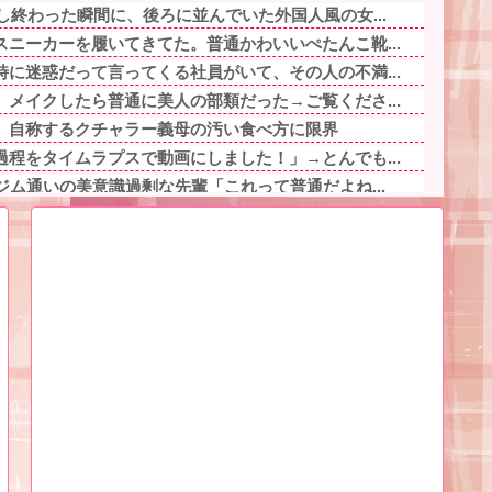
し終わった瞬間に、後ろに並んでいた外国人風の女...
ニーカーを履いてきてた。普通かわいいぺたんこ靴...
に迷惑だって言ってくる社員がいて、その人の不満...
メイクしたら普通に美人の部類だった→ご覧くださ...
」自称するクチャラー義母の汚い食べ方に限界
程をタイムラプスで動画にしました！」→とんでも...
ジム通いの美意識過剰な先輩「これって普通だよね...
言ってもきれいに書いてくれない」って、それ自体...
ぎるプロポーズ花火が打ち上がる㊗?他
キャラ、74%が一致してしまう
リスマスとお年玉を一緒にされて本当に嫌だった！...