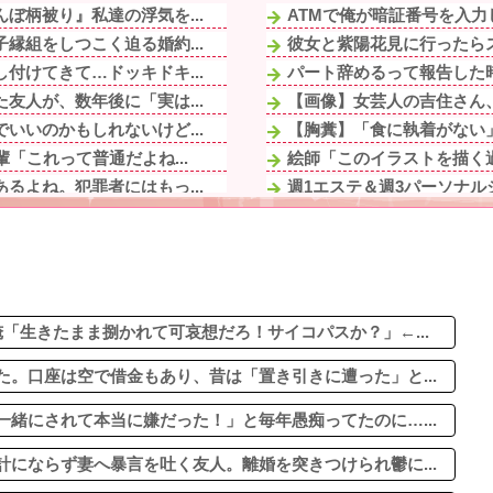
ぼ柄被り』私達の浮気を...
ATMで俺が暗証番号を入力
縁組をしつこく迫る婚約...
彼女と紫陽花見に行ったらス
付けてきて…ドッキドキ...
パート辞めるって報告した時
友人が、数年後に「実は...
【画像】女芸人の吉住さん、
いいのかもしれないけど...
【胸糞】「食に執着がない
「これって普通だよね...
絵師「このイラストを描く過
るよね。犯罪者にはもっ...
週1エステ＆週3パーソナル
ハーフに見えない！」両...
「『きれいに書きなさい』と
てしまった模様
【画像】AIレベルの綺麗す
も連絡してたら離婚...
【悲報】ヤニねこで抜ける
されて本当に嫌だった！...
友人「子供の頃、誕生日とク
母親にも休みが必要」と...
「生きたまま捌かれて可哀想だろ！サイコパスか？」←...
。口座は空で借金もあり、昔は「置き引きに遭った」と...
緒にされて本当に嫌だった！」と毎年愚痴ってたのに…...
にならず妻へ暴言を吐く友人。離婚を突きつけられ鬱に...