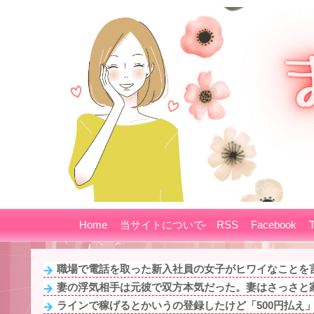
Home
当サイトについて
RSS
Facebook
T
職場で電話を取った新入社員の女子がヒワイなことを言
妻の浮気相手は元彼で双方本気だった。妻はさっさと家
ラインで稼げるとかいうの登録したけど「500円払え