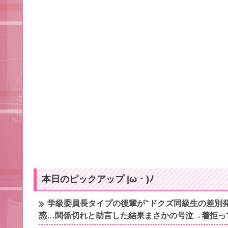
本日のピックアップ |ω・)ﾉ
学級委員長タイプの後輩が“ドクズ同級生の差別
惑…関係切れと助言した結果まさかの号泣→着拒っ