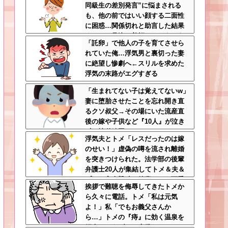
同級生の差別発言”に悩まされる
も、他の前ではいい顔する二面性
に困惑…関係切れと助言した結果
まさかの号泣→着拒ってどういう
「託卵」で他人の子を育てさせら
こと？
れていた俺…浮気男と裏切った妻
に絶望し惨劇へ←スリルを求めた
浮気の末路がエグすぎる
「生まれてない子は覚えてないw」
妻に堕胎させたことを忘れ開き直
るクソ叔父→その場にいた流産直
後の嫁や子供など『10人』が泣き
叫ぶ地獄絵図へ
浮気夫とトメ「レスだったのは嫁
のせい！」虚偽の噂を流され離婚
を突きつけられた。法学部の後輩
弁護士20人が集結してトメ＆夫＆
プリを完全撃破←後輩たちを可愛
挨拶で難聴を侮辱してきたトメか
がっていた恩が最高形で返ってき
ら久々に電話。トメ「私は元気
た
よ！」私「でもお義父さんか
ら…」トメの『痔』に効く温泉を
紹介してあげたら大発狂した←お