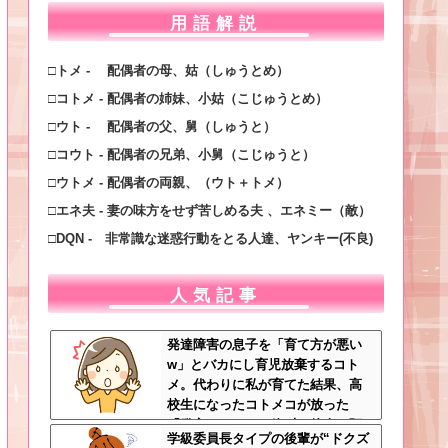
用語解説
□トメ - 配偶者の母、姑（しゅうとめ）
□コトメ - 配偶者の姉妹、小姑（こじゅうとめ）
□ウト - 配偶者の父、舅（しゅうと）
□コウト - 配偶者の兄弟、小舅（こじゅうと）
□ウトメ - 配偶者の両親、（ウト＋トメ）
□エネ夫 - 妻の味方をせず苦しめる夫 、エネミー（敵）
□DQN - 非常識な迷惑行動をとる人達、ヤンキー(不良)
人気記事
発達障害の息子を「育て方が悪い
w」とバカにし育児放棄するコト
メ。代わりに私が育てた結果、高
校生になったコトメコが放った
「発言」にコトメ絶叫←他人に預
学級委員長タイプの後輩が“ドクズ
けっぱなしで親面するな