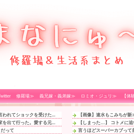
witter
修羅場≫
義兄嫁・義弟嫁≫
ロミオ・ジュリ≫
【体
われてショックを受けた...
【画像】速水もこみちが新オー
を出て行った。愛する元...
【しまった…】 コトメに追
」だって
言うほどスーパーカブって