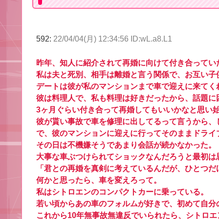
592:
22/04/04(月) 12:34:56 ID:wL.a8.L1
昨年、知人に紹介されて再婚に向けて付き合ってい
私は夫と死別、相手は離婚と言う関係で、お互い子
デートは彼が私のマンションまで車で迎えに来てく
彼は料理人で、私も料理は好きだったから、話題に
3ヶ月ぐらい付き合って再婚してもいいかなと思い
彼が貰い事故で車を修理に出してるって言うから、
で、彼のマンションに迎えに行ってそのままドライ
その日は不機嫌そうであまり会話が続かなかった。
大事な車ぶつけられてショックなんだろうと最初は
「君との再婚を真剣に考えているんだが、ひとつだ
何かと思ったら、車を変えろって。
私はシトロエンのコンパクトカーに乗っている。
若い頃からあの車のフォルムが好きで、初めて自分
これから10年無事故無違反でいられたら、シトロ