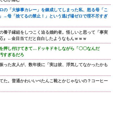
ロの「大惨事カレー」を錬成してしまった私、怒る母「こ
」→母「捨てるの禁止！」という逃げ場ゼロで理不尽すぎ
の養子縁組をしつこく迫る婚約者。怪しいと思って「事実
応』←金目当てだと自白したようなもんｗｗｗ
を押し付けてきて…ドッキドキしながら「〇〇なんだ
汚すぎるだろ
振った友人が、数年後に「実は彼、浮気してなかったかも
てた。普通かわいいぺたんこ靴とかじゃないの？コーヒー