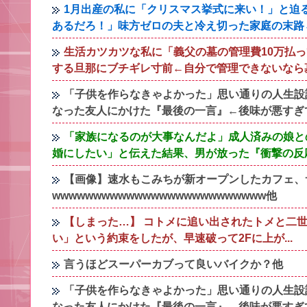
1月出産の私に「クリスマス挙式に来い！」と迫
あるだろ！」味方ゼロの夫と冷え切った家庭の末路
生活カツカツな私に「義父の墓の管理費10万払
する旦那にブチギレ寸前←自分で管理できないなら
「子供を作らなきゃよかった」思い通りの人生設
なった友人にかけた『最後の一言』←後味が悪すぎ
「家族になるのが大事なんだよ」成人済みの娘と
婚にしたい」と伝えた結果、男が放った『衝撃の反
【画像】速水もこみちが新オープンしたカフェ、サ
wwwwwwwwwwwwwwwwwwwwwwwwww他
【しまった…】 コトメに追い出されたトメと二世
い」という約束をしたが、早速破って2Fに上が...
言うほどスーパーカブって良いバイクか？他
「子供を作らなきゃよかった」思い通りの人生設
なった友人にかけた『最後の一言』←後味が悪すぎ