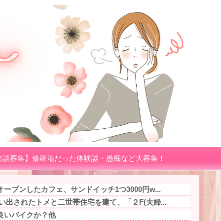
験談募集】修羅場だった体験談・愚痴など大募集！
プンしたカフェ、サンドイッチ1つ3000円w...
い出されたトメと二世帯住宅を建て、「２F(夫婦...
良いバイクか？他