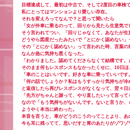
目標達成して、最初は中古で、そして2度目の車検
私にとってはマンションより愛しい存在。
それを変えろってなんで？と思って聞いたら
「女が外車に乗るのって、回りから見たら生意気で
そう言われてつい、「回りじゃなくて、あなたが生
どうやら図星だったみたいで「とにかく認めない」
その「とにかく認めない」って言われた時、言葉の
なんか急に気持ち悪くなった。
「わかりました。認めてくださらなくて結構です。
そのまま何もレスポンスもなかったくせに、10日ほど
「車のことはいいです。好きな車に乗っていいです
「何の話でしょうか？私はもうすっかり気持ちが冷
と返信したら再びレスポンスがなくなって、翌々日
「先方がちゃんと謝って、やり直したいって言って
なので「もう気持ちがないんです。ないと言うか、
ようやく本当に終わった。
本音を言うと、車がどうのこうのってことより、あ
今も耳に残ってて、思いだすと胃のあたりがゾワゾ