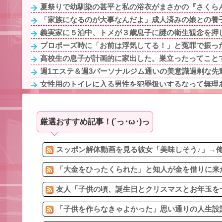
夏祭りで幼馴染の甚平と私の浴衣がまさかの『さくらん
「家族になるのが大事なんだよ」成人済みの娘との養子
義実家に５泊中、トメが３歳息子に謎の衛生観念を押し
プロポーズ時に「お前は浮気してる！」と冤罪で振った
高校生の息子が計画的に家出した。巣立ったってことで
週1エステ＆週3パーソナルジム通いの美意識過剰な先輩
女性用のトイレに入る男性を犯罪扱いするなって無理あ
【最悪】イギリス人と結婚した兄「産まれてきた子供が
【悲報】ワイ引っ越しでヤバいものも一緒に連れてき
厳選おすすめ記事！(´っ･ω･)っ
3/4嫁の妊娠中に女の子達とメッセをしまくった。バレて
友人「子供の頃、誕生日とクリスマスとお年玉を一緒に
旦那がエステの無料体験チケットをくれた。「たまには
スッポン解体動画を見る彼女「美味しそう♪」→俺
「大金をひったくられた」と知人が金を借りに来た
友人「子供の頃、誕生日とクリスマスとお年玉を一
「子供を作らなきゃよかった」思い通りの人生設計