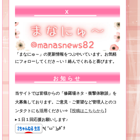
X
「まなにゅ～」の更新情報をつぶやいています。お気軽
にフォローしてくださ～い！絡んでくれると喜びます。
お知らせ
当サイトでは皆様からの「修羅場ネタ・衝撃体験談」を
大募集しております。ご意見・ご要望など管理人とのコ
ンタクトにも活用ください⇒
【
投稿はこちらから
】
▸１日１回応援お願いします♪
٩( ''ω'' )وﾎﾟﾁ