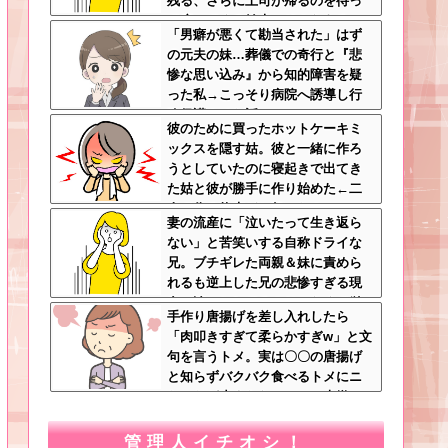
残る、さらに上司が帰るのを待っ
て戻ってくる始末…そんなある
「男癖が悪くて勘当された」はず
日、出社すると社内が騒然として
の元夫の妹…葬儀での奇行と『悲
いて・・・
惨な思い込み』から知的障害を疑
った私→こっそり病院へ誘導し行
政保護させた話
彼のために買ったホットケーキミ
ックスを隠す姑。彼と一緒に作ろ
うとしていたのに寝起きで出てき
た姑と彼が勝手に作り始めた←二
人で作る約束どこ行ったん…
妻の流産に「泣いたって生き返ら
ない」と苦笑いする自称ドライな
兄。ブチギレた両親＆妹に責めら
れるも逆上した兄の悲惨すぎる現
在←淡々としてるんじゃなくて単
手作り唐揚げを差し入れしたら
なる冷血漢
「肉叩きすぎて柔らかすぎw」と文
句を言うトメ。実は〇〇の唐揚げ
と知らずバクバク食べるトメにニ
ヤニヤが止まらないｗｗ←大嫌い
な食材おいしく食べててワロタ
管理人イチオシ！