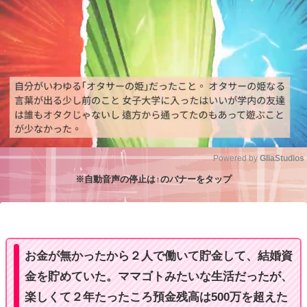
Powered by 
GliaStudios
※自動音声の停止は↑のバナーをタップ
M
u
t
e
お金が無かったから２人で働いて貯金して、結婚資
金を貯めていた。ママゴトみたいな生活だったが、
楽しくて２年たったころ預金残高は500万を超えた