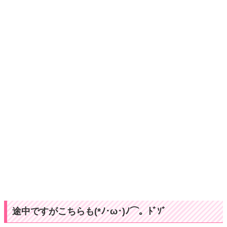
途中ですがこちらも(*ﾉ･ω･)ﾉ⌒。ﾄﾞｿﾞ