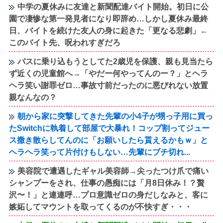
中学の夏休みに友達と新聞配達バイト開始。初日に公
園で凄惨な第一発見者になり即辞め…しかし夏休み最終
日、バイトを続けた友人の身に起きた「更なる悲劇」←
このバイト先、呪われすぎだろ
バスに乗り込もうとしてた2歳児を保護、親も見当たら
ず近くの児童館へ→「やだー何やってんのー？」とヘラ
ヘラ笑い謝罪ゼロ…事故寸前だったのに悪びれない放置
親なんなの？
朝から家に突撃してきた先輩の小4子が甥っ子用に買っ
たSwitchに執着して部屋で大暴れ！コップ割ってジュー
ス撒き散らしてんのに「お願いしたら貰えるかもｗ」と
ヘラヘラ笑って片付けもしない…先輩にブチ切れ...
美容院で遭遇したギャル美容師→尖ったつけ爪で痛い
シャンプーをされ、仕事の愚痴には「月8日休み！？贅
沢〜！」と連連呼…プロ意識ゼロの身だしなみと、客に
嫉妬してマウントを取ってくるのが不快すぎ・・・