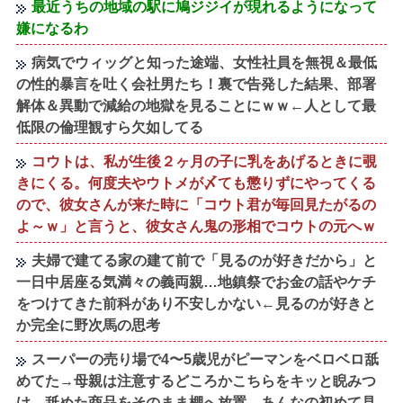
最近うちの地域の駅に鳩ジジイが現れるようになって
嫌になるわ
病気でウィッグと知った途端、女性社員を無視＆最低
の性的暴言を吐く会社男たち！裏で告発した結果、部署
解体＆異動で減給の地獄を見ることにｗｗ←人として最
低限の倫理観すら欠如してる
コウトは、私が生後２ヶ月の子に乳をあげるときに覗
きにくる。何度夫やウトメが〆ても懲りずにやってくる
ので、彼女さんが来た時に「コウト君が毎回見たがるの
よ～ｗ」と言うと、彼女さん鬼の形相でコウトの元へｗ
夫婦で建てる家の建て前で「見るのが好きだから」と
一日中居座る気満々の義両親…地鎮祭でお金の話やケチ
をつけてきた前科があり不安しかない←見るのが好きと
か完全に野次馬の思考
スーパーの売り場で4〜5歳児がピーマンをベロベロ舐
めてた→母親は注意するどころかこちらをキッと睨みつ
け、舐めた商品をそのまま棚へ放置…あんなの初めて見