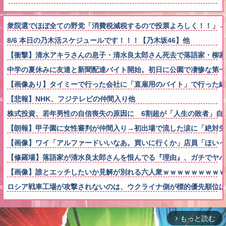
衆院選でほぼ全ての野党「消費税減税するので投票よろしく！！」→
8/6 本日の乃木活スケジュールです！！！【乃木坂46】他
【衝撃】清水アキラさんの息子・清水良太郎さん死去で落語家・柳家
中学の夏休みに友達と新聞配達バイト開始。初日に公園で凄惨な第一
【画像あり】タイミーで行った会社に「直雇用のバイト」で行った結
【悲報】NHK、フジテレビの仲間入り他
株式投資、若年男性の自信喪失の原因に 6割超が「人生の敗者」自
【朗報】甲子園に女性審判が仲間入り→初出場で流した涙に「絶対失
【画像】ワイ「アルファードいいなあ。買いに行くか」店員「ほいっ
【修羅場】落語家が清水良太郎さんを恨んでる『理由』、ガチでヤバ
【画像】誰とエッチしたいか見解が別れる六人衆ｗｗｗｗｗｗｗｗｗ
ロシア戦車工場が攻撃されないのは、ウクライナ側が標的優先順位は
もっと読む
arrow_forward_ios