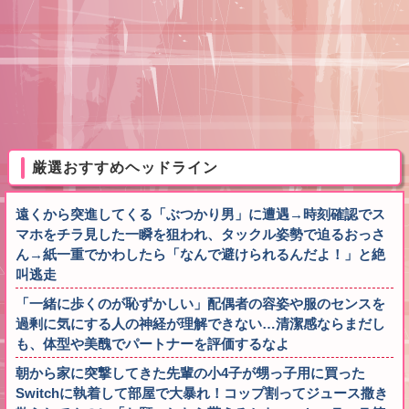
厳選おすすめヘッドライン
遠くから突進してくる「ぶつかり男」に遭遇→時刻確認でス
マホをチラ見した一瞬を狙われ、タックル姿勢で迫るおっさ
ん→紙一重でかわしたら「なんで避けられるんだよ！」と絶
叫逃走
「一緒に歩くのが恥ずかしい」配偶者の容姿や服のセンスを
過剰に気にする人の神経が理解できない…清潔感ならまだし
も、体型や美醜でパートナーを評価するなよ
朝から家に突撃してきた先輩の小4子が甥っ子用に買った
Switchに執着して部屋で大暴れ！コップ割ってジュース撒き