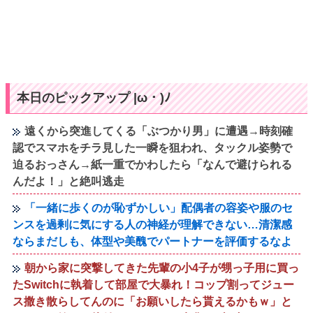
本日のピックアップ |ω・)ﾉ
遠くから突進してくる「ぶつかり男」に遭遇→時刻確
認でスマホをチラ見した一瞬を狙われ、タックル姿勢で
迫るおっさん→紙一重でかわしたら「なんで避けられる
んだよ！」と絶叫逃走
「一緒に歩くのが恥ずかしい」配偶者の容姿や服のセ
ンスを過剰に気にする人の神経が理解できない…清潔感
ならまだしも、体型や美醜でパートナーを評価するなよ
朝から家に突撃してきた先輩の小4子が甥っ子用に買っ
たSwitchに執着して部屋で大暴れ！コップ割ってジュー
ス撒き散らしてんのに「お願いしたら貰えるかもｗ」と