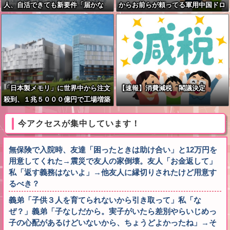
人、自活できても新要件「届かな
からお前らが頼ってる軍用中国ドロ
い」…永住許可厳格化で「日本離
ーン輸出禁止するわw」
れ」か
「日本製メモリ」に世界中から注文
【速報】消費減税 閣議決定
殺到、１兆５０００億円で工場増築
へ
今アクセスが集中しています！
無保険で入院時、友達「困ったときは助け合い」と12万円を
用意してくれた→震災で友人の家倒壊。友人「お金返して」
私「返す義務はないよ」→他友人に縁切りされたけど用意す
るべき？
義弟「子供３人を育てられないから引き取って」私「な
ぜ？」義弟「子なしだから。実子がいたら差別やらいじめっ
子の心配があるけどいないから、ちょうどよかったね」→そ