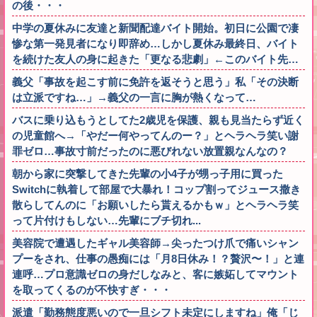
の後・・・
中学の夏休みに友達と新聞配達バイト開始。初日に公園で凄
惨な第一発見者になり即辞め…しかし夏休み最終日、バイト
を続けた友人の身に起きた「更なる悲劇」←このバイト先…
義父「事故を起こす前に免許を返そうと思う」私「その決断
は立派ですね…」→義父の一言に胸が熱くなって…
バスに乗り込もうとしてた2歳児を保護、親も見当たらず近く
の児童館へ→「やだー何やってんのー？」とヘラヘラ笑い謝
罪ゼロ…事故寸前だったのに悪びれない放置親なんなの？
朝から家に突撃してきた先輩の小4子が甥っ子用に買った
Switchに執着して部屋で大暴れ！コップ割ってジュース撒き
散らしてんのに「お願いしたら貰えるかもｗ」とヘラヘラ笑
って片付けもしない…先輩にブチ切れ...
美容院で遭遇したギャル美容師→尖ったつけ爪で痛いシャン
プーをされ、仕事の愚痴には「月8日休み！？贅沢〜！」と連
連呼…プロ意識ゼロの身だしなみと、客に嫉妬してマウント
を取ってくるのが不快すぎ・・・
派遣「勤務態度悪いので一旦シフト未定にしますね」俺「じ