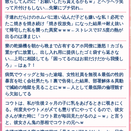
散らしてんのに「お願いしたら貰えるかもｗ」とヘラヘラ笑
って片付けもしない…先輩にブチ切れ...
子連れだらけのホムパに迷い込んだ子ども嫌いな私！必死で
たこ焼きを焼き続け「焼き役放免」になった結果⇒耐え抜い
て帰宅した私を襲った異変ｗｗｗ←ストレスで37.5度の熱が
出るのは凄まじい
寮の乾燥機を朝から晩まで占有するアホ同僚に激怒！カゴも
置かずに放置し、出し入れ用に提供したゴミ袋すら返さな
い…上司に相談しても「困ってるのはお前だけだから我慢し
ろ」←はぁ？！
病気でウィッグと知った途端、女性社員を無視＆最低の性的
暴言を吐く会社男たち！裏で告発した結果、部署解体＆異動
で減給の地獄を見ることにｗｗ←人として最低限の倫理観す
ら欠如してる
コウトは、私が生後２ヶ月の子に乳をあげるときに覗きにく
る。何度夫やウトメが〆ても懲りずにやってくるので、彼女
さんが来た時に「コウト君が毎回見たがるのよ～ｗ」と言う
と、彼女さん鬼の形相でコウトの元へｗ