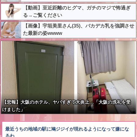
な？？？？？
【動画】至近距離のヒグマ、ガチのマジで怖過ぎ
る→ご覧ください
【画像】宇垣美里さん(35)、バカデカ乳を強調させ
た最新の姿wwww
【悲報】大阪のホテル、ヤバすぎて大炎上…「大阪の洗礼を受
けました」
最近うちの地域の駅に鳩ジジイが現れるようになって嫌にな
るわ