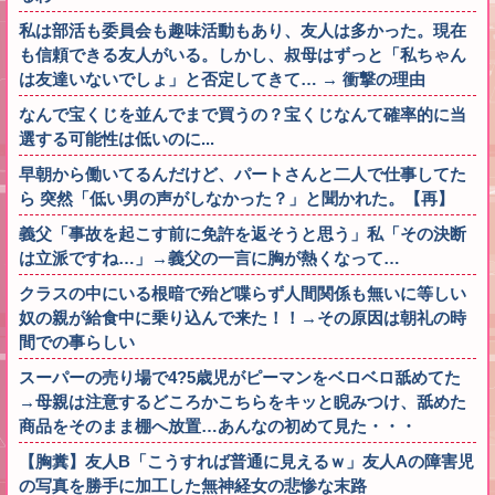
私は部活も委員会も趣味活動もあり、友人は多かった。現在
も信頼できる友人がいる。しかし、叔母はずっと「私ちゃん
は友達いないでしょ」と否定してきて… → 衝撃の理由
なんで宝くじを並んでまで買うの？宝くじなんて確率的に当
選する可能性は低いのに...
早朝から働いてるんだけど、パートさんと二人で仕事してた
ら 突然「低い男の声がしなかった？」と聞かれた。【再】
義父「事故を起こす前に免許を返そうと思う」私「その決断
は立派ですね…」→義父の一言に胸が熱くなって…
クラスの中にいる根暗で殆ど喋らず人間関係も無いに等しい
奴の親が給食中に乗り込んで来た！！→その原因は朝礼の時
間での事らしい
スーパーの売り場で4?5歳児がピーマンをベロベロ舐めてた
→母親は注意するどころかこちらをキッと睨みつけ、舐めた
商品をそのまま棚へ放置…あんなの初めて見た・・・
【胸糞】友人B「こうすれば普通に見えるｗ」友人Aの障害児
の写真を勝手に加工した無神経女の悲惨な末路