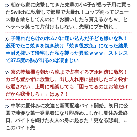
朝から家に突撃してきた先輩の小4子が甥っ子用に買っ
たSwitchに執着して部屋で大暴れ！コップ割ってジュー
ス撒き散らしてんのに「お願いしたら貰えるかもｗ」と
ヘラヘラ笑って片付けもしない…先輩にブチ切れ...
子連れだらけのホムパに迷い込んだ子ども嫌いな私！
必死でたこ焼きを焼き続け「焼き役放免」になった結果
⇒耐え抜いて帰宅した私を襲った異変ｗｗｗ←ストレス
で37.5度の熱が出るのは凄まじい
寮の乾燥機を朝から晩まで占有するアホ同僚に激怒！
カゴも置かずに放置し、出し入れ用に提供したゴミ袋す
ら返さない…上司に相談しても「困ってるのはお前だけ
だから我慢しろ」←はぁ？！
中学の夏休みに友達と新聞配達バイト開始。初日に公
園で凄惨な第一発見者になり即辞め…しかし夏休み最終
日、バイトを続けた友人の身に起きた「更なる悲劇」←
このバイト先…