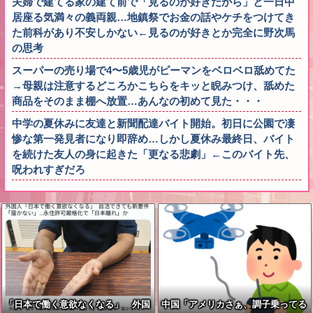
夫婦で建てる家の建て前で「見るのが好きだから」と一日中
居座る気満々の義両親…地鎮祭でお金の話やケチをつけてき
た前科があり不安しかない←見るのが好きとか完全に野次馬
の思考
スーパーの売り場で4〜5歳児がピーマンをベロベロ舐めてた
→母親は注意するどころかこちらをキッと睨みつけ、舐めた
商品をそのまま棚へ放置…あんなの初めて見た・・・
中学の夏休みに友達と新聞配達バイト開始。初日に公園で凄
惨な第一発見者になり即辞め…しかし夏休み最終日、バイト
を続けた友人の身に起きた「更なる悲劇」←このバイト先、
呪われすぎだろ
「日本で働く意欲なくなる」 外国
中国「アメリカさぁ、調子乗ってる