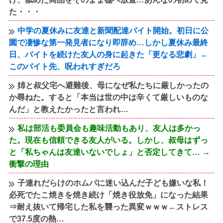
た・・・
中学の夏休みに友達と新聞配達バイト開始。初日に公
園で凄惨な第一発見者になり即辞め…しかし夏休み最終
日、バイトを続けた友人の身に起きた「更なる悲劇」←
このバイト先、呪われすぎだろ
姉と叔父宅へ避難後、母になぜ私たちに厳しかったの
か尋ねた。すると「本当は世の中は辛くて厳しいものな
んだ」と教えたかったと言われ…
私は部活も委員会も趣味活動もあり、友人は多かっ
た。現在も信頼できる友人がいる。しかし、叔母はずっ
と「私ちゃんは友達いないでしょ」と否定してきて… →
衝撃の理由
子連れだらけのホムパに迷い込んだ子ども嫌いな私！
必死でたこ焼きを焼き続け「焼き役放免」になった結果
⇒耐え抜いて帰宅した私を襲った異変ｗｗｗ←ストレス
で37.5度の熱…