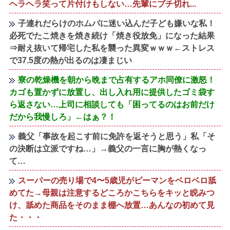
ヘラヘラ笑って片付けもしない…先輩にブチ切れ...
子連れだらけのホムパに迷い込んだ子ども嫌いな私！
必死でたこ焼きを焼き続け「焼き役放免」になった結果
⇒耐え抜いて帰宅した私を襲った異変ｗｗｗ←ストレス
で37.5度の熱が出るのは凄まじい
寮の乾燥機を朝から晩まで占有するアホ同僚に激怒！
カゴも置かずに放置し、出し入れ用に提供したゴミ袋す
ら返さない…上司に相談しても「困ってるのはお前だけ
だから我慢しろ」←はぁ？！
義父「事故を起こす前に免許を返そうと思う」私「そ
の決断は立派ですね…」→義父の一言に胸が熱くなっ
て…
スーパーの売り場で4〜5歳児がピーマンをベロベロ舐
めてた→母親は注意するどころかこちらをキッと睨みつ
け、舐めた商品をそのまま棚へ放置…あんなの初めて見
た・・・