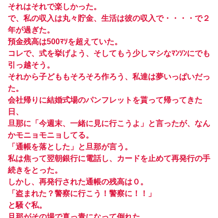
それはそれで楽しかった。
で、私の収入は丸々貯金、生活は彼の収入で・・・・で２
年が過ぎた。
預金残高は500ﾏｿを超えていた。
コレで、式を挙げよう、そしてもう少しマシなﾏﾝｿﾝにでも
引っ越そう。
それから子どももそろそろ作ろう、私達は夢いっぱいだっ
た。
会社帰りに結婚式場のパンフレットを貰って帰ってきた
日、
旦那に「今週末、一緒に見に行こうよ」と言ったが、なん
かモニョモニョしてる。
「通帳を落とした」と旦那が言う。
私は焦って翌朝銀行に電話し、カードを止めて再発行の手
続きをとった。
しかし、再発行された通帳の残高は０。
「盗まれた？警察に行こう！警察に！！」
と騒ぐ私。
旦那がその場で真っ青になって倒れた。