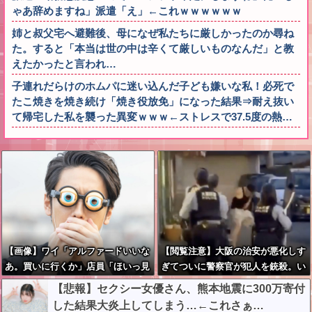
ゃあ辞めますね」派遣「え」←これｗｗｗｗｗｗ
姉と叔父宅へ避難後、母になぜ私たちに厳しかったのか尋ね
た。すると「本当は世の中は辛くて厳しいものなんだ」と教
えたかったと言われ…
子連れだらけのホムパに迷い込んだ子ども嫌いな私！必死で
たこ焼きを焼き続け「焼き役放免」になった結果⇒耐え抜い
て帰宅した私を襲った異変ｗｗｗ←ストレスで37.5度の熱…
【画像】ワイ「アルファードいいな
【閲覧注意】大阪の治安が悪化しす
あ。買いに行くか」店員「ほいっ見
ぎてついに警察官が犯人を銃殺。い
積もりな！」ワイ「金額おかしく
よいよアメリカみたいになってきた
【悲報】セクシー女優さん、熊本地震に300万寄付
ね？」←お前らもそう思うよ
な
した結果大炎上してしまう…←これさぁ…