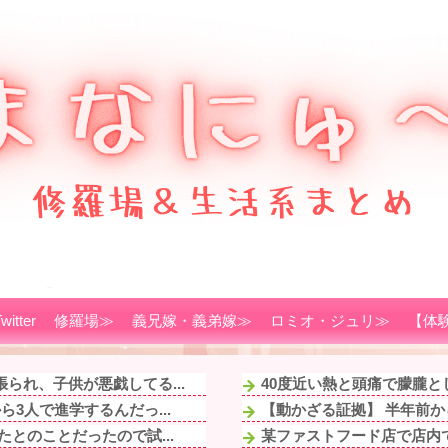
witter
修羅場≫
義兄嫁・義弟嫁≫
ロミオ・ジュリ≫
【体
られ、子供が悪戯してる...
40度近い熱と頭痛で朦朧と
3人で進学するんだっ...
【動かざる証拠】 半年前か
とのことだったので試...
某ファストフード店で店内で