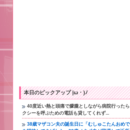
本日のピックアップ |ω・)ﾉ
40度近い熱と頭痛で朦朧としながら病院行った
クシーを呼ぶための電話も貸してくれず...
38歳マザコン夫の誕生日に「むしゅこたんおめ