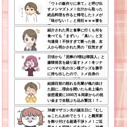
「ウトの飯作りに来て」と呼び出
間に200万払われてて草
すメシマズトメ！出汁から取った
絶品料理を作ると帰宅したトメが
「味がない！」と発狂ｗｗｗ箸を
置いた良ウトが言い放った言葉と
紹介された男と食事に行くも何を
は←良ウトさんの神対応にスカッ
食べても「まずい」「臭い」と文
とする
句連発！不快すぎて断った後、友
人から明かされた男の「狂気すぎ
る勘違いシナリオ」に絶句ｗｗ←
日頃から「泥棒の9割は韓国人」と
手料理食べたいなら素直に言え
嫌韓発言を繰り返すトメ！冬ソナ
にハマり私のヨン様グッズを勝手
に持ち出したので、トメ自身の
「あの自論」で撃退したったｗｗ
結婚目前の頼れる先輩が魂の抜け
←矛盾だらけのトメにブーメラン
た顔に…理由を聞いたら未上場の
刺さりまくり
仮想通貨に1000万＆両家からの祝
い金まで全額ぶち込み撃沈！？←
頼れる先輩の要素どこ行ったんだ
38歳マザコン夫の誕生日に「むし
よ
ゅこたんおめでとう！」と義実家
を飾り付ける超過干渉トメ！ご近