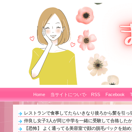
Home
当サイトについて
RSS
Facebook
T
レストランで食事してたらいきなり後ろから髪を引っ張
仲良し女子3人が同じ中学を一緒に受験して合格したから
【恐怖】 よく通ってる美容室で顔の脱毛パックを始めた