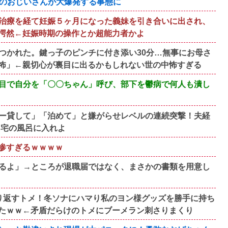
所のおじいさんが大爆発する事態に
治療を経て妊娠５ヶ月になった義妹を引き合いに出され、
愕然←妊娠時期の操作とか超能力者かよ
つかれた。鍵っ子のピンチに付き添い30分…無事にお母さ
怖」←親切心が裏目に出るかもしれない世の中怖すぎる
目で自分を「〇〇ちゃん」呼び、部下を鬱病で何人も潰し
ー貸して」「泊めて」と嫌がらせレベルの連続突撃！夫経
自宅の風呂に入れよ
悲惨すぎるｗｗｗｗ
るよ」→ところが退職届ではなく、まさかの書類を用意し
り返すトメ！冬ソナにハマり私のヨン様グッズを勝手に持ち
たｗｗ←矛盾だらけのトメにブーメラン刺さりまくり