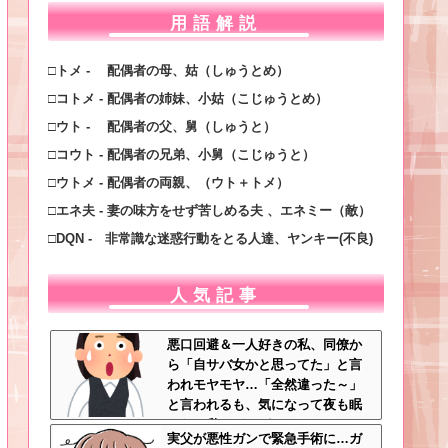
用語解説
□トメ - 配偶者の母、姑（しゅうとめ）
□コトメ - 配偶者の姉妹、小姑（こじゅうとめ）
□ウト - 配偶者の父、舅（しゅうと）
□コウト - 配偶者の兄弟、小舅（こじゅうと）
□ウトメ - 配偶者の両親、（ウト＋トメ）
□エネ夫 - 妻の味方をせず苦しめる夫 、エネミー（敵）
□DQN - 非常識な迷惑行動をとる人達、ヤンキー(不良)
人気記事
悪口回避＆一人好きの私、同僚か
ら「自サバ女かと思ってた」と言
われモヤモヤ…「全然違った～」
と言われるも、気になって夜も眠
れない私はどこがサバサバ？←ネ
実父が悪性ガンで緊急手術に…ガ
チネチ気にしてる時点で自サバじ