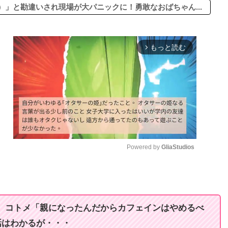
」と勘違いされ現場が大パニックに！勇敢なおばちゃん...
もっと読む
arrow_forward_ios
Powered by 
GliaStudios
M
u
t
が、コトメ「親になったんだからカフェインはやめるべ
e
話はわかるが・・・