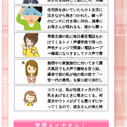
所さんを招待してあげたら、38歳
メタボ夫が登場して近所のおじい
住宅街を歩いていたら小１女児に
さんが大爆発する事態に
泣きながら抱きつかれた。鍵っ子
のピンチに付き添い30分…無事に
お母さんが現れるも、後から襲っ
てきた「不審者扱いの恐怖」←親
専業主婦の私に毎日暴言電話をか
切心が裏目に出るかもしれない世
けてくるトメ！声優学校で培った
の中怖すぎる
声色チェンジで間違い電話ループ
⇒極道になりすましてドス声で脅
した結果←声優スキルの無駄遣い
無理やり家族旅行に付いてきて露
が最高すぎるｗｗｗ
天風呂でも大声で嫌味を言う姑。
爆発寸前の私が他の客の前で「一
世一代の勇気」を振り絞り決行し
た前代未聞の返り討ちがこちら←
コウトは、私が生後２ヶ月の子に
身体を張った捨て身の反撃すぎる
乳をあげるときに覗きにくる。何
度夫やウトメが〆ても懲りずにや
ってくるので、彼女さんが来た時
に「コウト君が毎回見たがるのよ
～ｗ」と言うと、彼女さん鬼の形
相でコウトの元へｗ
管理人イチオシ！