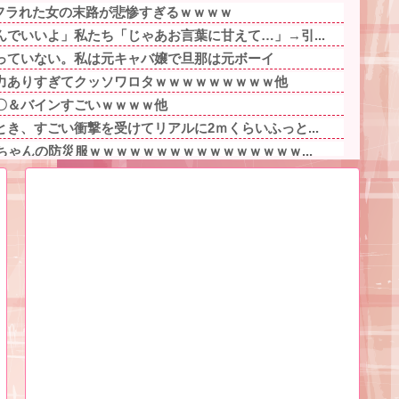
にフラれた女の末路が悲惨すぎるｗｗｗｗ
でいいよ」私たち「じゃあお言葉に甘えて…」→引...
っていない。私は元キャバ嬢で旦那は元ボーイ
力ありすぎてクッソワロタｗｗｗｗｗｗｗｗｗ他
〇＆バインすごいｗｗｗｗ他
き、すごい衝撃を受けてリアルに2ｍくらいふっと...
ちゃんの防災服ｗｗｗｗｗｗｗｗｗｗｗｗｗｗｗｗ...
が、募集内容と仕事内容が全然違った。接客と清掃...
ゃん、可愛過ぎてワイらにブッ刺さりまくりw w...
ヤバいの多すぎじゃね？？？他
事件の被害者（遺体）」と勘違いされ現場が大パニ...