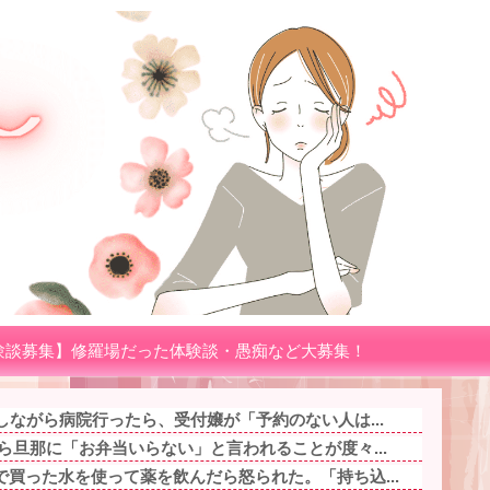
験談募集】修羅場だった体験談・愚痴など大募集！
しながら病院行ったら、受付嬢が「予約のない人は...
ら旦那に「お弁当いらない」と言われることが度々...
買った水を使って薬を飲んだら怒られた。「持ち込...