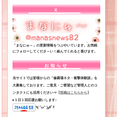
X
「まなにゅ～」の更新情報をつぶやいています。お気軽
にフォローしてくださ～い！絡んでくれると喜びます。
お知らせ
当サイトでは皆様からの「修羅場ネタ・衝撃体験談」を
大募集しております。ご意見・ご要望など管理人とのコ
ンタクトにも活用ください⇒
【
投稿はこちらから
】
▸１日１回応援お願いします♪
٩( ''ω'' )وﾎﾟﾁ