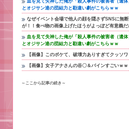
血を見て失神した俺が「殺人事件の被害者（遺体
とオジサン達の団結力と勘違い劇がこちらｗｗ
なぜイベント会場で他人の顔を隠さずSNSに無
が！！食べ物の画像上げたほうがよっぽど有意義だ
血を見て失神した俺が「殺人事件の被害者（遺体
とオジサン達の団結力と勘違い劇がこちらｗｗ
【画像】このボケて、破壊力ありすぎてクッソワ
【画像】女子アナさんの谷〇＆バインすごいｗｗ
～ここから記事の続き～