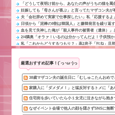
「どうして夜明け前から、あなたの声がうちの猫を罵倒
妊娠しても「母さんが喜ぶ」と言ってたマザコン夫が事
夫「会社辞めて実家で仕事探したい」私「応援するよ」
日頃から「泥棒の9割は韓国人」と嫌韓発言を繰り返すト
血を見て失神した俺が「殺人事件の被害者（遺体）」と
2/4隣奥「オラァ！いるのは分かってんだよ！子供預かれ！(ﾄ
私「これからどうするつもり？」高2息子「ﾀﾋね」旦那
母の部屋から誰かいるような音がする
新幹線で。車掌「グリーン車からご退出ください」乗客
厳選おすすめ記事！(´っ･ω･)っ
未だに夫が奨学金を背負ってるんだけど、義両親が旅行
【報告者がキチ】帰宅すると嫁が息子（5ケ月）の風呂あ
休んだ翌日、先輩パートに申し送りあるかと確認したら
38歳マザコン夫の誕生日に「むしゅこたんおめで
家購入に「ダメダメ！」と猛反対するトメに「あな
住宅街を歩いていたら小１女児に泣きながら抱きつ
なぜイベント会場で他人の顔を隠さずSNSに無断