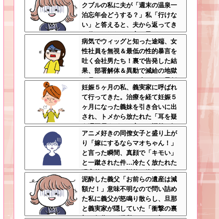
クブルの私に夫が「週末の温泉一
ゃない
泊忘年会どうする？」私「行けな
い」と答えると、夫から返ってき
た信じられない一言←子どもたち
病気でウィッグと知った途端、女
の方が何倍も常識的で泣ける
性社員を無視＆最低の性的暴言を
吐く会社男たち！裏で告発した結
果、部署解体＆異動で減給の地獄
を見ることにｗｗ←人として最低
妊娠５ヶ月の私、義実家に呼ばれ
限の倫理観すら欠如してる
て行ってきた。治療を経て妊娠５
ヶ月になった義妹を引き合いに出
され、トメから放たれた「耳を疑
う理不尽すぎる一言」に愕然←妊
アニメ好きの同僚女子と盛り上が
娠時期の操作とか超能力者かよ
り「嫁にするならマオちゃん！」
と言った瞬間、真顔で「キモい」
と一蹴された件…冷たく放たれた
現実的すぎるお説教に絶句←オタ
泥酔した義父「お前らの遺産は減
クのノリをリアルで出すとそうな
額だ！」意味不明なので問い詰め
る
た私に義父が怒鳴り散らし、旦那
と義実家が隠していた「衝撃の裏
切り行為」が発覚ｗｗｗ←知らん