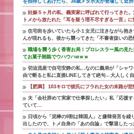
を招待してあげたら、38歳メタボ夫が登場して近
妊娠５ヶ月の私、義実家に呼ばれて行ってきた。
トメから放たれた「耳を疑う理不尽すぎる一言」に
住宅街を歩いていたら小１女児に泣きながら抱き
んが現れるも、後から襲ってきた「不審者扱いの恐
職場を襲う歩く香害お局！プロレスラー風の見た
てお菓子賄賂でウハウハwｗｗ
切迫流産で自宅安静の私…なのに義弟が「シャワ
由で断ると私に直接LINEしてきて絶句←大人しく
【肥満】 103キロで彼氏にフラれた女の末路が
夫「会社辞めて実家で仕事探したい」私「応援す
ていて…
日頃から「泥棒の9割は韓国人」と嫌韓発言を繰
出したので、トメ自身の「あの自論」で撃退したっ