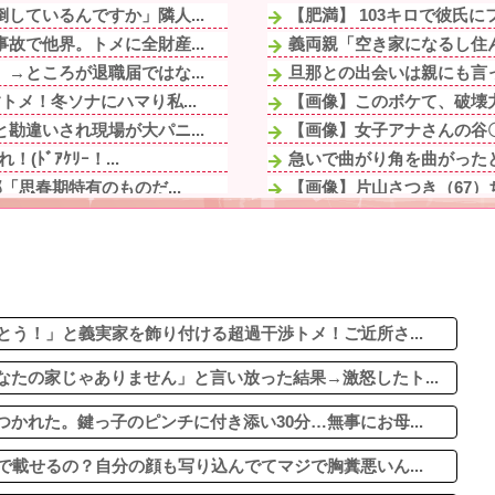
しているんですか」隣人...
【肥満】 103キロで彼氏
故で他界。トメに全財産...
義両親「空き家になるし住ん
→ところが退職届ではな...
旦那との出会いは親にも言
メ！冬ソナにハマり私...
【画像】このボケて、破壊
勘違いされ現場が大パニ...
【画像】女子アナさんの谷
ﾞｱｹﾘｰ！...
急いで曲がり角を曲がったと
「思春期特有のものだ...
【画像】片山さつき（67）
石材店事務の面接行ってきた
「…」→注意されても動...
【画像】令和最新版のあのち
や趣味に勤しんでるのを...
ジャグラーやってる奴って
がりをパン1で世話し...
血を見て失神した俺が「殺人
いきなりキレられた。こ...
とう！」と義実家を飾り付ける超過干渉トメ！ご近所さ...
たの家じゃありません」と言い放った結果→激怒したト...
かれた。鍵っ子のピンチに付き添い30分…無事にお母...
で載せるの？自分の顔も写り込んでてマジで胸糞悪いん...