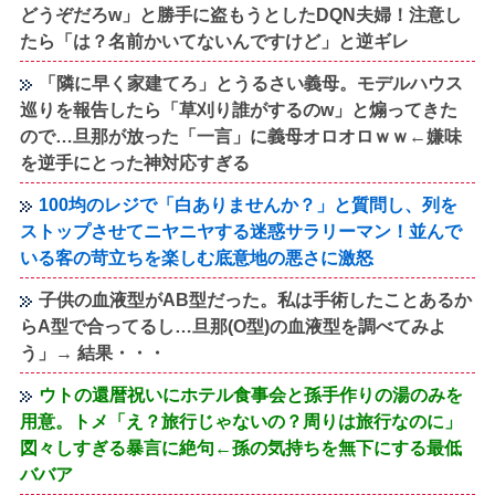
どうぞだろw」と勝手に盗もうとしたDQN夫婦！注意し
たら「は？名前かいてないんですけど」と逆ギレ
「隣に早く家建てろ」とうるさい義母。モデルハウス
巡りを報告したら「草刈り誰がするのw」と煽ってきた
ので…旦那が放った「一言」に義母オロオロｗｗ←嫌味
を逆手にとった神対応すぎる
100均のレジで「白ありませんか？」と質問し、列を
ストップさせてニヤニヤする迷惑サラリーマン！並んで
いる客の苛立ちを楽しむ底意地の悪さに激怒
子供の血液型がAB型だった。私は手術したことあるか
らA型で合ってるし…旦那(O型)の血液型を調べてみよ
う」→ 結果・・・
ウトの還暦祝いにホテル食事会と孫手作りの湯のみを
用意。トメ「え？旅行じゃないの？周りは旅行なのに」
図々しすぎる暴言に絶句←孫の気持ちを無下にする最低
ババア