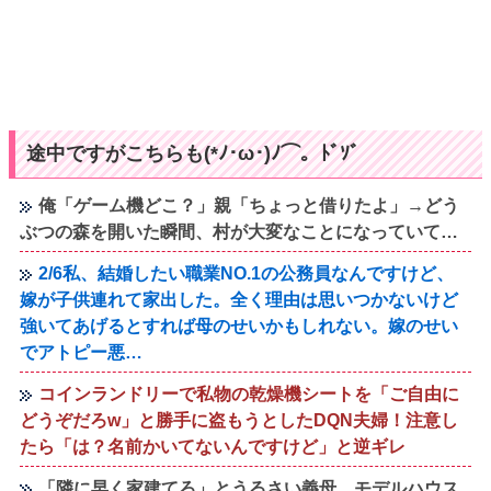
途中ですがこちらも(*ﾉ･ω･)ﾉ⌒。ﾄﾞｿﾞ
俺「ゲーム機どこ？」親「ちょっと借りたよ」→どう
ぶつの森を開いた瞬間、村が大変なことになっていて…
2/6私、結婚したい職業NO.1の公務員なんですけど、
嫁が子供連れて家出した。全く理由は思いつかないけど
強いてあげるとすれば母のせいかもしれない。嫁のせい
でアトピー悪…
コインランドリーで私物の乾燥機シートを「ご自由に
どうぞだろw」と勝手に盗もうとしたDQN夫婦！注意し
たら「は？名前かいてないんですけど」と逆ギレ
「隣に早く家建てろ」とうるさい義母。モデルハウス