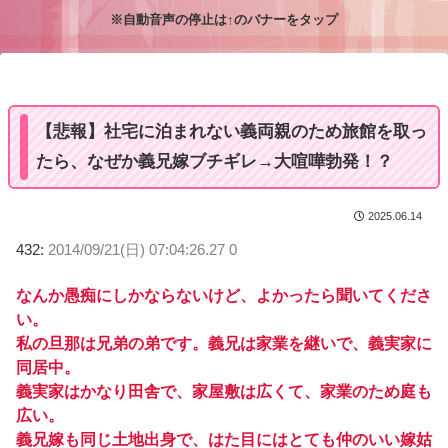
※自動音声の停止は↑のバナーをタップ
M
u
t
e
【悲報】社宅に泊まれない義両親のため旅館を取っ
たら、なぜか義兄嫁ブチギレ→大喧嘩勃発！？
2025.06.14
432:
2014/09/21(日) 07:04:26.27 0
なんか愚痴にしかならないけど、よかったら聞いてくださ
い。
私の旦那は兄弟の弟です。義兄は家業を継いで、義実家に
同居中。
義実家はかなり田舎で、家屋敷は広くて、家業のため庭も
広い。
義兄嫁も同じ土地出身で、はた目にはとても仲のいい嫁姑