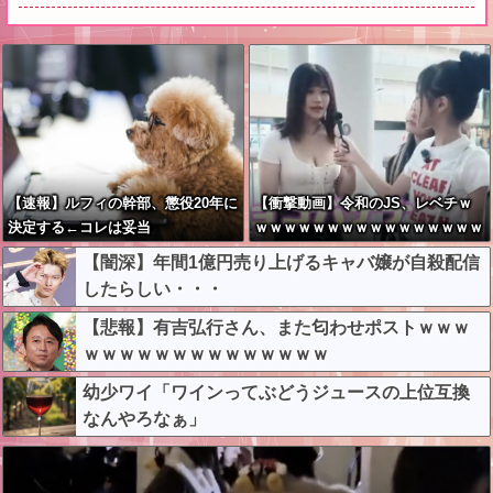
【速報】ルフィの幹部、懲役20年に
【衝撃動画】令和のJS、レベチｗ
決定する←コレは妥当
ｗｗｗｗｗｗｗｗｗｗｗｗｗｗｗｗ
か？？？？？？？
ｗｗｗｗｗｗｗｗｗｗｗｗｗ
【闇深】年間1億円売り上げるキャバ嬢が自殺配信
したらしい・・・
【悲報】有吉弘行さん、また匂わせポストｗｗｗ
ｗｗｗｗｗｗｗｗｗｗｗｗｗｗ
幼少ワイ「ワインってぶどうジュースの上位互換
なんやろなぁ」