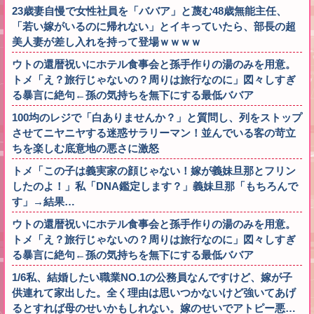
23歳妻自慢で女性社員を「ババア」と蔑む48歳無能主任、
「若い嫁がいるのに帰れない」とイキっていたら、部長の超
美人妻が差し入れを持って登場ｗｗｗｗ
ウトの還暦祝いにホテル食事会と孫手作りの湯のみを用意。
トメ「え？旅行じゃないの？周りは旅行なのに」図々しすぎ
る暴言に絶句←孫の気持ちを無下にする最低ババア
100均のレジで「白ありませんか？」と質問し、列をストップ
させてニヤニヤする迷惑サラリーマン！並んでいる客の苛立
ちを楽しむ底意地の悪さに激怒
トメ「この子は義実家の顔じゃない！嫁が義妹旦那とフリン
したのよ！」私「DNA鑑定します？」義妹旦那「もちろんで
す」→結果…
ウトの還暦祝いにホテル食事会と孫手作りの湯のみを用意。
トメ「え？旅行じゃないの？周りは旅行なのに」図々しすぎ
る暴言に絶句←孫の気持ちを無下にする最低ババア
1/6私、結婚したい職業NO.1の公務員なんですけど、嫁が子
供連れて家出した。全く理由は思いつかないけど強いてあげ
るとすれば母のせいかもしれない。嫁のせいでアトピー悪…