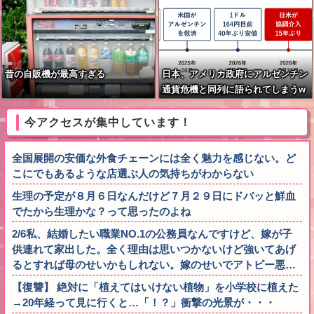
昔の自販機が最高すぎる
日本、アメリカ政府にアルゼンチン
通貨危機と同列に語られてしまうw
wwwwwもうすでに158円に戻る
今アクセスが集中しています！
全国展開の安価な外食チェーンには全く魅力を感じない。ど
こにでもあるような店選ぶ人の気持ちがわからない
生理の予定が８月６日なんだけど７月２９日にドバッと鮮血
でたから生理かな？って思ったのよね
2/6私、結婚したい職業NO.1の公務員なんですけど、嫁が子
供連れて家出した。全く理由は思いつかないけど強いてあげ
るとすれば母のせいかもしれない。嫁のせいでアトピー悪…
【復讐】 絶対に「植えてはいけない植物」を小学校に植えた
→20年経って見に行くと…「！？」衝撃の光景が・・・