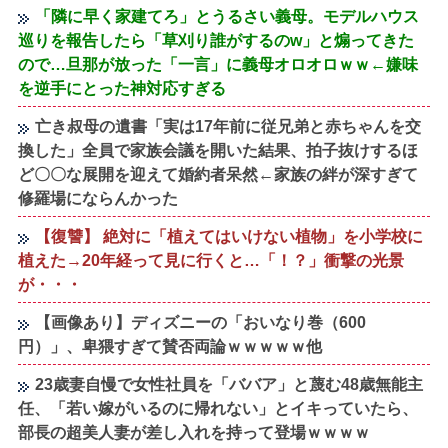
「隣に早く家建てろ」とうるさい義母。モデルハウス
巡りを報告したら「草刈り誰がするのw」と煽ってきた
ので…旦那が放った「一言」に義母オロオロｗｗ←嫌味
を逆手にとった神対応すぎる
亡き叔母の遺書「実は17年前に従兄弟と赤ちゃんを交
換した」全員で家族会議を開いた結果、拍子抜けするほ
ど〇〇な展開を迎えて婚約者呆然←家族の絆が深すぎて
修羅場にならんかった
【復讐】 絶対に「植えてはいけない植物」を小学校に
植えた→20年経って見に行くと…「！？」衝撃の光景
が・・・
【画像あり】ディズニーの「おいなり巻（600
円）」、卑猥すぎて賛否両論ｗｗｗｗｗ他
23歳妻自慢で女性社員を「ババア」と蔑む48歳無能主
任、「若い嫁がいるのに帰れない」とイキっていたら、
部長の超美人妻が差し入れを持って登場ｗｗｗｗ