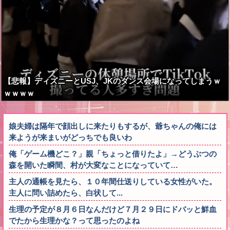
【悲報】ディズニーとUSJ、JKのダンス会場になってしまうｗ
ｗｗｗｗ
娘夫婦は隔年で顔出しに来たりもするが、爺ちゃんの俺には
来ようが来まいがどっちでも良いわ
俺「ゲーム機どこ？」親「ちょっと借りたよ」→どうぶつの
森を開いた瞬間、村が大変なことになっていて…
主人の通帳を見たら、１０年間仕送りしている女性がいた。
主人に問い詰めたら、白状して...
生理の予定が８月６日なんだけど７月２９日にドバッと鮮血
でたから生理かな？って思ったのよね