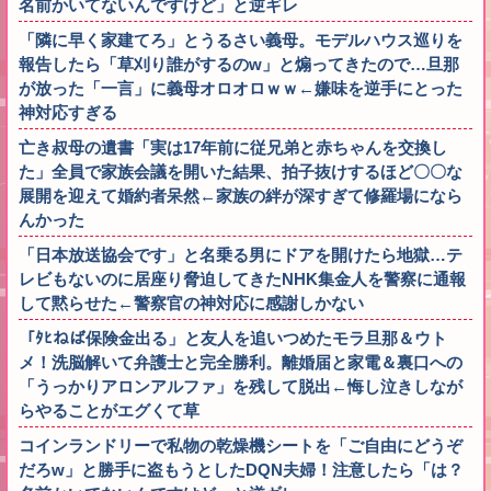
名前かいてないんですけど」と逆ギレ
「隣に早く家建てろ」とうるさい義母。モデルハウス巡りを
報告したら「草刈り誰がするのw」と煽ってきたので…旦那
が放った「一言」に義母オロオロｗｗ←嫌味を逆手にとった
神対応すぎる
亡き叔母の遺書「実は17年前に従兄弟と赤ちゃんを交換し
た」全員で家族会議を開いた結果、拍子抜けするほど〇〇な
展開を迎えて婚約者呆然←家族の絆が深すぎて修羅場になら
んかった
「日本放送協会です」と名乗る男にドアを開けたら地獄…テ
レビもないのに居座り脅迫してきたNHK集金人を警察に通報
して黙らせた←警察官の神対応に感謝しかない
「ﾀﾋねば保険金出る」と友人を追いつめたモラ旦那＆ウト
メ！洗脳解いて弁護士と完全勝利。離婚届と家電＆裏口への
「うっかりアロンアルファ」を残して脱出←悔し泣きしなが
らやることがエグくて草
コインランドリーで私物の乾燥機シートを「ご自由にどうぞ
だろw」と勝手に盗もうとしたDQN夫婦！注意したら「は？