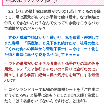
本日のピックアップ |ω・)ﾉ
2/2【バカの壁】嫁は俺母がアポなし凸してくるのを嫌
うし、母は悪意があってか平気で繰り返す。なぜ嫁姑は
仲良くできないんだ？なんで女って生き物はこうもバカ
で感情的なのだろうか？
容姿と成績で姉ばかり可愛がり、私を放置・差別して
きた毒母→「馬鹿娘」と見下され続けたが、祖母の教え
てくれた食への興味から管理栄養士に→今はニート化し
た姉と毒母に幸せな姿を見せつけてるｗｗｗ
ウトの還暦祝いにホテル食事会と孫手作りの湯のみを
用意。トメ「え？旅行じゃないの？周りは旅行なのに」
図々しすぎる暴言に絶句←孫の気持ちを無下にする最低
ババア
コインランドリーで私物の乾燥機シートを「ご自由に
どうぞだろw」と勝手に盗もうとしたDQN夫婦！注意し
たら「は？名前かいてないんですけど」と逆ギレ