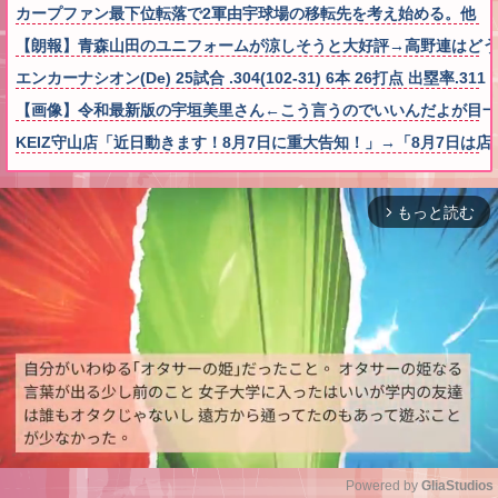
カープファン最下位転落で2軍由宇球場の移転先を考え始める。他
【朗報】青森山田のユニフォームが涼しそうと大好評→高野連はどう
エンカーナシオン(De) 25試合 .304(102-31) 6本 26打点 出塁率.311 O
【画像】令和最新版の宇垣美里さん←こう言うのでいいんだよが目一杯詰まっ
KEIZ守山店「近日動きます！8月7日に重大告知！」→「8月7日は
もっと読む
arrow_forward_ios
Powered by 
GliaStudios