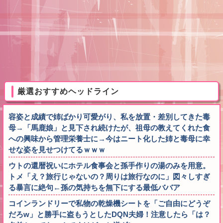
厳選おすすめヘッドライン
容姿と成績で姉ばかり可愛がり、私を放置・差別してきた毒
母→「馬鹿娘」と見下され続けたが、祖母の教えてくれた食
への興味から管理栄養士に→今はニート化した姉と毒母に幸
せな姿を見せつけてるｗｗｗ
ウトの還暦祝いにホテル食事会と孫手作りの湯のみを用意。
トメ「え？旅行じゃないの？周りは旅行なのに」図々しすぎ
る暴言に絶句←孫の気持ちを無下にする最低ババア
コインランドリーで私物の乾燥機シートを「ご自由にどうぞ
だろw」と勝手に盗もうとしたDQN夫婦！注意したら「は？