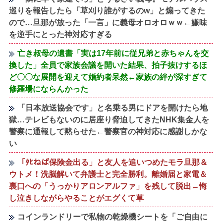
巡りを報告したら「草刈り誰がするのw」と煽ってきた
ので…旦那が放った「一言」に義母オロオロｗｗ←嫌味
を逆手にとった神対応すぎる
亡き叔母の遺書「実は17年前に従兄弟と赤ちゃんを交
換した」全員で家族会議を開いた結果、拍子抜けするほ
ど〇〇な展開を迎えて婚約者呆然←家族の絆が深すぎて
修羅場にならんかった
「日本放送協会です」と名乗る男にドアを開けたら地
獄…テレビもないのに居座り脅迫してきたNHK集金人を
警察に通報して黙らせた←警察官の神対応に感謝しかな
い
「ﾀﾋねば保険金出る」と友人を追いつめたモラ旦那＆
ウトメ！洗脳解いて弁護士と完全勝利。離婚届と家電＆
裏口への「うっかりアロンアルファ」を残して脱出←悔
し泣きしながらやることがエグくて草
コインランドリーで私物の乾燥機シートを「ご自由に