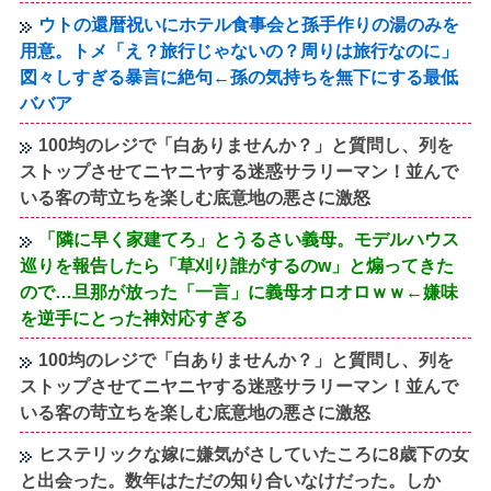
ウトの還暦祝いにホテル食事会と孫手作りの湯のみを
用意。トメ「え？旅行じゃないの？周りは旅行なのに」
図々しすぎる暴言に絶句←孫の気持ちを無下にする最低
ババア
100均のレジで「白ありませんか？」と質問し、列を
ストップさせてニヤニヤする迷惑サラリーマン！並んで
いる客の苛立ちを楽しむ底意地の悪さに激怒
「隣に早く家建てろ」とうるさい義母。モデルハウス
巡りを報告したら「草刈り誰がするのw」と煽ってきた
ので…旦那が放った「一言」に義母オロオロｗｗ←嫌味
を逆手にとった神対応すぎる
100均のレジで「白ありませんか？」と質問し、列を
ストップさせてニヤニヤする迷惑サラリーマン！並んで
いる客の苛立ちを楽しむ底意地の悪さに激怒
ヒステリックな嫁に嫌気がさしていたころに8歳下の女
と出会った。数年はただの知り合いなけだった。しか