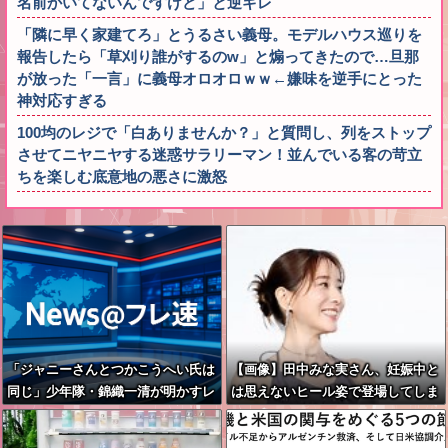
名前かいてないんですけど」と逆ギレ
「隣に早く家建てろ」とうるさい義母。モデルハウス巡りを
報告したら「草刈り誰がするのw」と煽ってきたので…旦那
が放った「一言」に義母オロオロｗｗ←嫌味を逆手にとった
神対応すぎる
100均のレジで「白ありませんか？」と質問し、列をストップ
させてニヤニヤする迷惑サラリーマン！並んでいる客の苛立
ちを楽しむ底意地の悪さに激怒
「ジャニーさんとつかこうへい氏は
【画像】田中みな実さん、妊娠中と
同じ」少年隊・錦織一清が明かすレ
は思えないヒール姿で登場してしま
ジェンドの共通点と我流の演出論
う