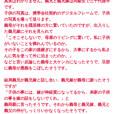
真実はわかりません。義兄と義兄嫁は同級生で三十代後半
です。
子供の写真は、携帯会社契約のデジタルフレームで、子供
の写真を撮って送ります。
義母がそれを隠居棟の方に置いていたのですが、出入りし
た義兄嫁にそれを見られて
「こそこそしないで、母屋のリビングに置いて。私に子供
がいないことを憐れんでいるのか。
その子をこの家の後継ぎにするから、大事にするから私さ
んに気を使って外に泊まったのか。」
などと言い反論した義母と大ケンカになったそうで、旦那
に義母が愚痴をこぼしたそうです。
結局義兄が義兄嫁と話し合い、義兄嫁が義母に謝ったそう
ですが
「子供の事には、嫁が神経質になってるから、弟家の子供
の事を嫁の話をしないでくれ。」と
義両親に言ったそうです。それから義母と義兄嫁、義兄と
義父の仲がしっくりいかなくなったそうです。