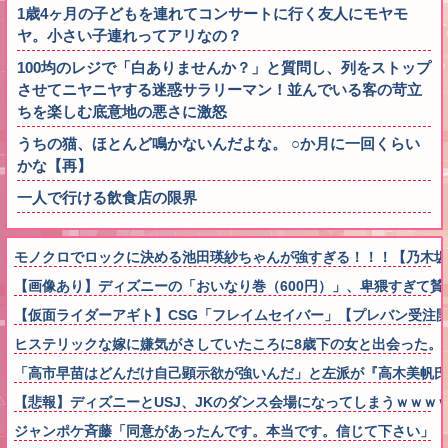
1歳4ヶ月の子どもを連れてコンサートに行く友人にモヤモ
ヤ。小さい子連れってアリなの？
100均のレジで「白ありませんか？」と質問し、列をストップ
させてニヤニヤする迷惑サラリーマン！並んでいる客の苛立
ちを楽しむ底意地の悪さに激怒
うちの猫、ほとんど鳴かないんだよな。 ○か月に一回くらい
かな【再】
一人で行ける飲食店の限界
モノクロでロックに決める池田瑛紗ちゃんが強すぎる！！！【乃木坂
【画像あり】ディズニーの「おいなり巻（600円）」、卑猥すぎて賛
【仮面ライダーアギト】CSG「フレイムセイバー」【プレバン受注
ヒステリックな嫁に嫌気がさしていたころに8歳下の女と出会った。
「高市早苗はどんだけ自己顕示欲が強いんだ」と左派が『高木美帆氏
【悲報】ディズニーとUSJ、JKのダンス会場になってしまうｗｗｗ
ジャンポケ斉藤「同意があったんです。本当です。信じて下さい」 