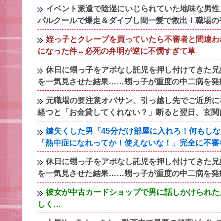
イベント派遣で陰湿にいじられていた地味な男性
パルクールで爆走＆ダイブし間一髪で救出！職場の
姪っ子とクレープを買っていたら不審者と間違わ
になった件←必死の弁明が逆に不憫すぎて草
休日に甥っ子をアポなし託児を押し付けてきた兄
を一気見させた結果……甥っ子が重度の中二病を発
元職場の要注意オバサン、引っ越し先でご近所に
経つと「お金貸してくれない？」断ると翌日、玄関
鍵失くした男「45分だけ部屋に入れろ！何もし
「熱中症になれってか！使えないな！」完全に不審
休日に甥っ子をアポなし託児を押し付けてきた兄
を一気見させた結果……甥っ子が重度の中二病を発
彼女が中古カードショップで男に話しかけられた
しく…