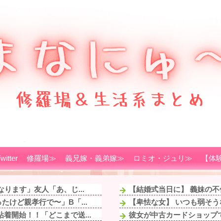
witter
修羅場≫
義兄嫁・義弟嫁≫
ロミオ・ジュリ≫
【体
ります」友人「あ、じ...
【結婚式当日に】 義妹の不
けど親孝行で〜」B「...
【卑怯な女】 いつも弱そう
着開始！！「どこまで送...
彼女が中古カードショップで