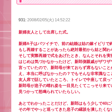
931:
2008/02/05(火) 14:52:22
新婦友人として出席した式。
新婦A子はバツイチで、前の結婚は姑の嫁イビリで
もし再婚することがあったら絶対最初から姑と関わ
そして実際再婚で式をあげたとき、なんとそれを実
はじめは気づかなかったけど、新郎側親戚がザワザ
言っていたので、新郎母が来ておらず席もないこと
え、本当に呼ばなかったの？でもそんな非常識なこ
友人席で話していたところ、トイレで中座して戻っ
新郎母が息子の晴れ姿を一目見たくてこっそり来て
見つかって怒鳴られていたらしい。
あとでわかったことだけど、新郎はもう少しで40に
その年でやっと巡ってきた息子の縁談を潰したくな