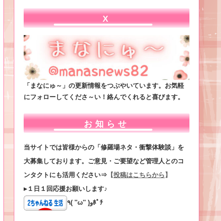
X
「まなにゅ～」の更新情報をつぶやいています。お気軽
にフォローしてくださ～い！絡んでくれると喜びます。
お知らせ
当サイトでは皆様からの「修羅場ネタ・衝撃体験談」を
大募集しております。ご意見・ご要望など管理人とのコ
ンタクトにも活用ください⇒
【
投稿はこちらから
】
▸１日１回応援お願いします♪
٩( ''ω'' )وﾎﾟﾁ