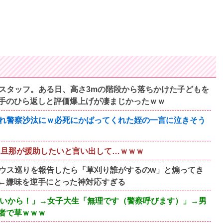
スタッフ。ある日、高さ3mの階段から落ちかけた子どもを
手のひら返しと評価爆上げが凄まじかったｗｗ
れ警察沙汰にｗ必死にかばってくれた姪の一言に泣きそう
も旦那が援助したいと言い出して…ｗｗｗ
ウス巡りを報告したら「草刈り誰がするのw」と煽ってき
←嫌味を逆手にとった神対応すぎる
ないから！」→女子大生「無理です（警察呼びます）」→男
者で草ｗｗｗ