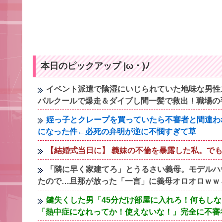
本日のピックアップ |ω・)ﾉ
イベント派遣で陰湿にいじられていた地味な男性
パルクールで爆走＆ダイブし間一髪で救出！職場の
姪っ子とクレープを買っていたら不審者と間違わ
になった件←必死の弁明が逆に不憫すぎて草
【結婚式当日に】 義妹の不倫を暴露した私。で
「隣に早く家建てろ」とうるさい義母。モデルハ
たので…旦那が放った「一言」に義母オロオロｗｗ
鍵失くした男「45分だけ部屋に入れろ！何もし
「熱中症になれってか！使えないな！」完全に不審