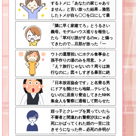
するトメに「あなたの家じゃあり
ません」と言い放った結果→激怒
したトメが自ら〇〇を口にして最
高の展開へｗｗｗｗｗｗ
「隣に早く家建てろ」とうるさい
義母。モデルハウス巡りを報告し
たら「草刈り誰がするのw」と煽っ
てきたので…旦那が放った「一
言」に義母オロオロｗｗ←嫌味を
ウトの還暦祝いにホテル食事会と
逆手にとった神対応すぎる
孫手作りの湯のみを用意。トメ
「え？旅行じゃないの？周りは旅
行なのに」図々しすぎる暴言に絶
句←孫の気持ちを無下にする最低
「日本放送協会です」と名乗る男
ババア
にドアを開けたら地獄…テレビも
ないのに居座り脅迫してきたNHK
集金人を警察に通報して黙らせた
←警察官の神対応に感謝しかない
姪っ子とクレープを買っていたら
不審者と間違われ警察沙汰にｗ必
死にかばってくれた姪の一言に泣
きそうになった件←必死の弁明が
逆に不憫すぎて草