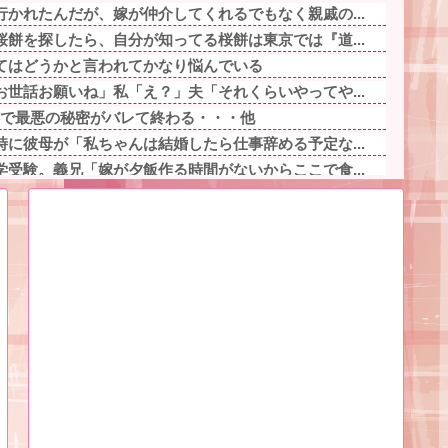
かれたんだが、嫁が仲介してくれるでもなく親戚の...
餅を探したら、自分が知ってる桜餅は東京では『道...
てはどうかと言われてかなり悩んでいる
世話お願いね」私「え？」夫「それくらいやってや...
動画内で最悪の秘密がバレて終わる・・・他
に彼母が「私ちゃんは結婚したら仕事辞める予定な...
受験。義兄「嫁が夕飯作る時間がないからここで食...
とあるｗ他
儲かりまくることが判明ｗｗｗｗｗｗｗｗ他
を持つ人、話題にｗｗｗｗ「脳が理解を拒む」「ミ...
モッ」と言われたお父さん、グレる他