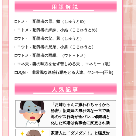
用語解説
□トメ - 配偶者の母、姑（しゅうとめ）
□コトメ - 配偶者の姉妹、小姑（こじゅうとめ）
□ウト - 配偶者の父、舅（しゅうと）
□コウト - 配偶者の兄弟、小舅（こじゅうと）
□ウトメ - 配偶者の両親、（ウト＋トメ）
□エネ夫 - 妻の味方をせず苦しめる夫 、エネミー（敵）
□DQN - 非常識な迷惑行動をとる人達、ヤンキー(不良)
人気記事
「お姉ちゃんに嫌われちゃうから
秘密」新婦妹の無邪気な一言で新
郎のゲス行為が全バレ…修羅場と
化した式場は食事会に変更され新
郎は悲惨な末路へ←警察に通報さ
家購入に「ダメダメ！」と猛反対
れてもおかしくないレベル