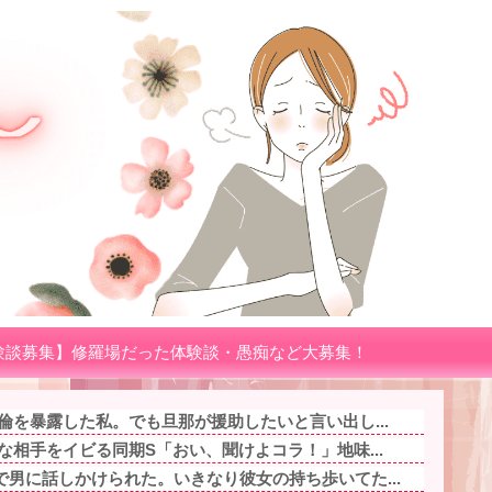
験談募集】修羅場だった体験談・愚痴など大募集！
倫を暴露した私。でも旦那が援助したいと言い出し...
な相手をイビる同期S「おい、聞けよコラ！」地味...
男に話しかけられた。いきなり彼女の持ち歩いてた...