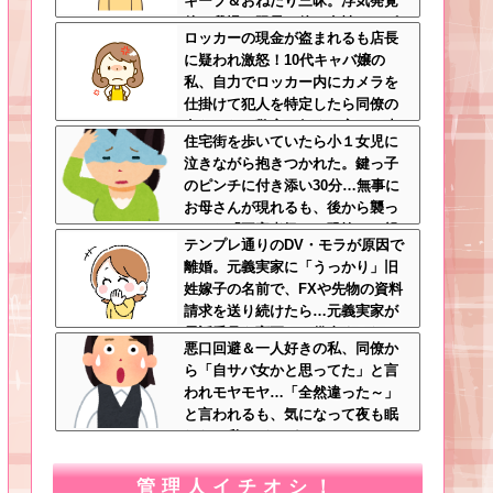
キープ＆おねだり三昧。浮気発覚
後、我慢の限界で他の女性とスピ
ロッカーの現金が盗まれるも店長
ード婚した結果ｗｗｗｗｗ
に疑われ激怒！10代キャバ嬢の
私、自力でロッカー内にカメラを
仕掛けて犯人を特定したら同僚の
女だった…警察へ行くと言って止
住宅街を歩いていたら小１女児に
められ、加害者に泣かれながら大
泣きながら抱きつかれた。鍵っ子
揉めして・・・
のピンチに付き添い30分…無事に
お母さんが現れるも、後から襲っ
てきた「不審者扱いの恐怖」←親
テンプレ通りのDV・モラが原因で
切心が裏目に出るかもしれない世
離婚。元義実家に「うっかり」旧
の中怖すぎる
姓嫁子の名前で、FXや先物の資料
請求を送り続けたら…元義実家が
電話番号を変更し、借金まみれに
悪口回避＆一人好きの私、同僚か
なっていた話ｗｗｗｗｗ
ら「自サバ女かと思ってた」と言
われモヤモヤ…「全然違った～」
と言われるも、気になって夜も眠
れない私はどこがサバサバ？←ネ
チネチ気にしてる時点で自サバじ
ゃない
管理人イチオシ！