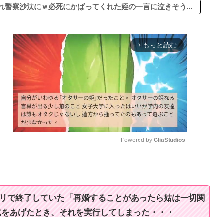
警察沙汰にｗ必死にかばってくれた姪の一言に泣きそう...
もっと読む
arrow_forward_ios
Powered by 
GliaStudios
M
u
t
ビリで終了していた「再婚することがあったら姑は一切関
e
式をあげたとき、それを実行してしまった・・・