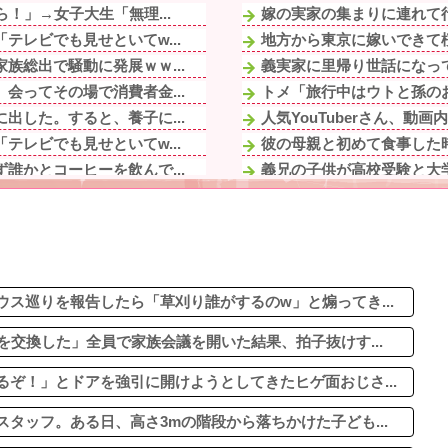
！」→女子大生「無理...
嫁の実家の集まりに連れて行
レビでも見せといてw...
地方から東京に嫁いできて桜
族総出で騒動に発展ｗｗ...
義実家に里帰り世話になっ
会ってその場で消費者金...
トメ「旅行中はウトと孫のお
出した。すると、養子に...
人気YouTuberさん、
レビでも見せといてw...
彼の母親と初めて食事した時
誰かとコーヒーを飲んで...
義兄の子供が高校受験と大学
「…端数はいいです...
【画像】福原遥さん、意外
したら仕事辞める予定な...
【悲報】タクシー運転手、
時間がないからここで食...
軟体動物みたいに柔らかい手
だし母親失格」私「高校...
【悲報】思春期の娘に「キ
チケ代を奢らされて、こ...
ス巡りを報告したら「草刈り誰がするのw」と煽ってき...
を交換した」全員で家族会議を開いた結果、拍子抜けす...
ぞ！」とドアを強引に開けようとしてきたヒゲ面おじさ...
タッフ。ある日、高さ3mの階段から落ちかけた子ども...