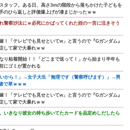
スタッフ。ある日、高さ3mの階段から落ちかけた子どもを
手のひら返しと評価爆上げが凄まじかったｗｗ
れ警察沙汰にｗ必死にかばってくれた姪の一言に泣きそう
嫁！「テレビでも見せといてw」と言うので『Gガンダム』
症して家で大暴れｗｗ
なり粘着開始！！「どこまで送って！」から始まり半年も
前にゴミが置かれる
ないから！」→女子大生「無理です（警察呼びます）」→男
者で草ｗｗｗ
嫁！「テレビでも見せといてw」と言うので『Gガンダム』
症して家で大暴れｗｗ
。いきなり彼女の持ち歩いてたカードを品定めしだしたら