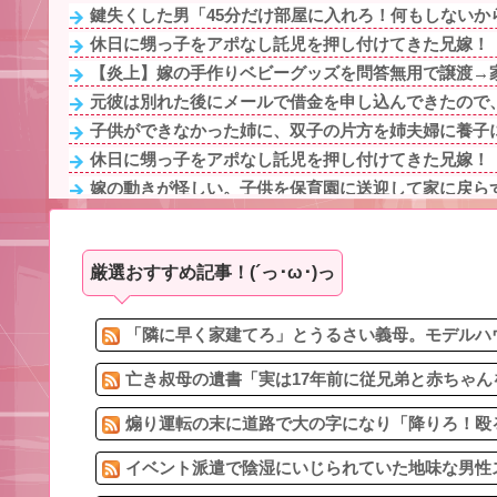
鍵失くした男「45分だけ部屋に入れろ！何もしないから
休日に甥っ子をアポなし託児を押し付けてきた兄嫁！「テ
【炎上】嫁の手作りベビーグッズを問答無用で譲渡→家
元彼は別れた後にメールで借金を申し込んできたので、
子供ができなかった姉に、双子の片方を姉夫婦に養子に
休日に甥っ子をアポなし託児を押し付けてきた兄嫁！「テ
嫁の動きが怪しい。子供を保育園に送迎して家に戻らず
私「3507円です」コトメ「あ～細かいのないかも～」私
彼の母親と初めて食事した時に彼母が「私ちゃんは結婚
厳選おすすめ記事！(´っ･ω･)っ
義兄の子供が高校受験と大学受験。義兄「嫁が夕飯作る
【相談】伯母「私ちゃんが家事をするのは母の愛情不足
映画デートの予定をドタキャンされて、見てない映画の
「隣に早く家建てろ」とうるさい義母。モデルハウ
亡き叔母の遺書「実は17年前に従兄弟と赤ちゃん
煽り運転の末に道路で大の字になり「降りろ！殴る
イベント派遣で陰湿にいじられていた地味な男性ス