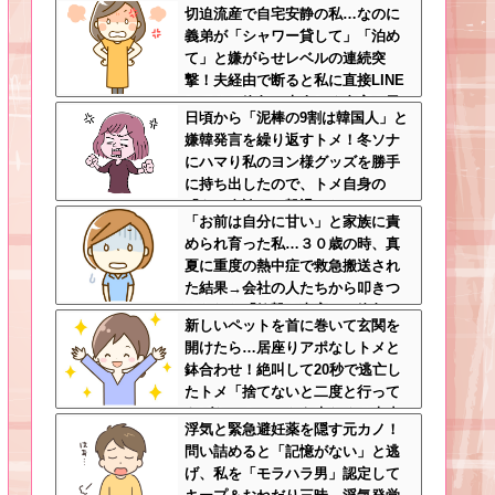
切迫流産で自宅安静の私…なのに
義弟が「シャワー貸して」「泊め
て」と嫌がらせレベルの連続突
撃！夫経由で断ると私に直接LINE
してきて絶句←大人しく自宅の風
日頃から「泥棒の9割は韓国人」と
呂に入れよ
嫌韓発言を繰り返すトメ！冬ソナ
にハマり私のヨン様グッズを勝手
に持ち出したので、トメ自身の
「あの自論」で撃退したったｗｗ
「お前は自分に甘い」と家族に責
←矛盾だらけのトメにブーメラン
められ育った私…３０歳の時、真
刺さりまくり
夏に重度の熱中症で救急搬送され
た結果→会社の人たちから叩きつ
けられた「衝撃の事実」に絶句
新しいペットを首に巻いて玄関を
開けたら…居座りアポなしトメと
鉢合わせ！絶叫して20秒で逃亡し
たトメ「捨てないと二度と行って
あげない！」←もう来なくて大丈
浮気と緊急避妊薬を隠す元カノ！
夫ですｗ
問い詰めると「記憶がない」と逃
げ、私を「モラハラ男」認定して