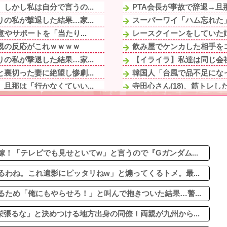
しかし私は自分で言うの...
PTA会長が事故で辞退→旦
の私が撃退した結果…家...
スーパーワイ「ハム忘れた」
やサポートを「当たり...
レースクイーンをしていた
親の反応がこれｗｗｗｗ
飲み屋でケンカした相手をコ
の私が撃退した結果…家...
【イライラ】私達は同じ会社
裏切った妻に絶望し惨劇...
韓国人「台風で品不足になっ
旦那は「行かなくていい...
寺田心さん(18)、筋トレ
バラしとったらふと...
のび太ママの話が長いのっ
ープしてるよね
イーロン・マスク←世界一の
計画を思いついて子供心...
1/2【クズ男】このままで
婚の危機。同居は嫌...
【動画】どう見ても車がヤバ
言い訳する理由がコレｗ...
！「テレビでも見せといてw」と言うので『Gガンダム...
わね。これ遺影にピッタリねw」と煽ってくるトメ。最...
ため「俺にもやらせろ！」と叫んで抱きついた結果…警...
張るな」と決めつける地方出身の同僚！両親が九州から...