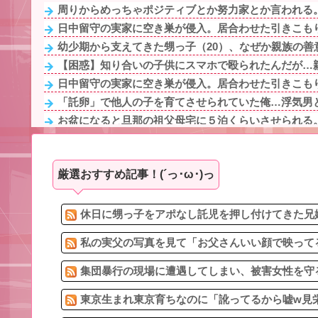
周りからめっちゃポジティブとか努力家とか言われる。
日中留守の実家に空き巣が侵入。居合わせた引きこもり
幼少期から支えてきた甥っ子（20）、なぜか親族の善意
【困惑】知り合いの子供にスマホで殴られたんだが…
日中留守の実家に空き巣が侵入。居合わせた引きこもり
「託卵」で他人の子を育てさせられていた俺…浮気男と
お盆になると旦那の祖父母宅に５泊くらいさせられる。
1/2【本日の恐怖体験】ワイの今回の現場は廃病院。病室
のび太ママの話が長いのって、多分同じ話を何回もル
厳選おすすめ記事！(´っ･ω･)っ
妹は普通にアラサーなんだけど、子供心にドンピシャな
1/2【クズ男】このままでは結婚の意味がないと言われ離
【崩壊寸前】夫がバイトの子を「放っておけない」とか
休日に甥っ子をアポなし託児を押し付けてきた兄嫁
私の実父の写真を見て「お父さんいい顔で映ってる
集団暴行の現場に遭遇してしまい、被害女性を守る
東京生まれ東京育ちなのに「訛ってるから嘘w見栄