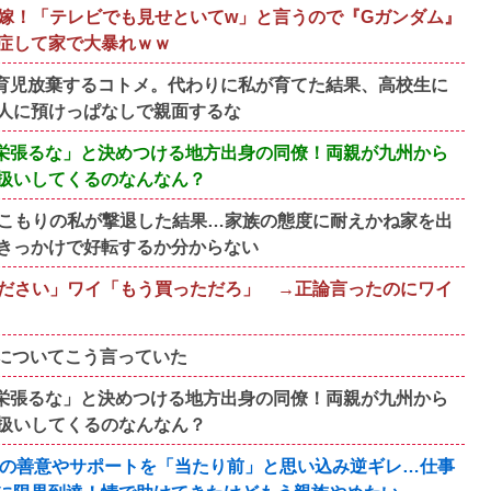
嫁！「テレビでも見せといてw」と言うので『Gガンダム』
症して家で大暴れｗｗ
育児放棄するコトメ。代わりに私が育てた結果、高校生に
人に預けっぱなしで親面するな
栄張るな」と決めつける地方出身の同僚！両親が九州から
扱いしてくるのなんなん？
こもりの私が撃退した結果…家族の態度に耐えかね家を出
きっかけで好転するか分からない
ださい」ワイ「もう買っただろ」 →正論言ったのにワイ
』についてこう言っていた
栄張るな」と決めつける地方出身の同僚！両親が九州から
扱いしてくるのなんなん？
族の善意やサポートを「当たり前」と思い込み逆ギレ…仕事