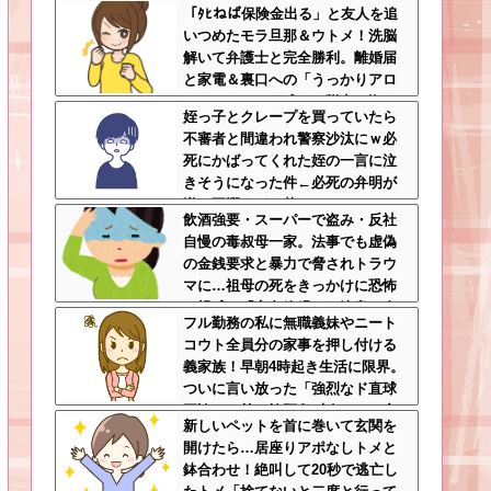
「ﾀﾋねば保険金出る」と友人を追
ババア
いつめたモラ旦那＆ウトメ！洗脳
解いて弁護士と完全勝利。離婚届
と家電＆裏口への「うっかりアロ
ンアルファ」を残して脱出←悔し
姪っ子とクレープを買っていたら
泣きしながらやることがエグくて
不審者と間違われ警察沙汰にｗ必
草
死にかばってくれた姪の一言に泣
きそうになった件←必死の弁明が
逆に不憫すぎて草
飲酒強要・スーパーで盗み・反社
自慢の毒叔母一家。法事でも虚偽
の金銭要求と暴力で脅されトラウ
マに…祖母の死をきっかけに恐怖
の親戚と「永久絶縁」を決意←自
フル勤務の私に無職義妹やニート
分の身の安全を最優先にして大正
コウト全員分の家事を押し付ける
解
義家族！早朝4時起き生活に限界。
ついに言い放った「強烈なド直球
正論」に義一族阿鼻叫喚ｗｗ←怠
新しいペットを首に巻いて玄関を
け者どもに正論のナイフをグサリ
開けたら…居座りアポなしトメと
鉢合わせ！絶叫して20秒で逃亡し