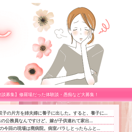
験談募集】修羅場だった体験談・愚痴など大募集！
子の片方を姉夫婦に養子に出した。すると、養子に...
.1の公務員なんですけど、嫁が子供連れて家出...
イの今回の現場は廃病院。病室バラしとったらふと...