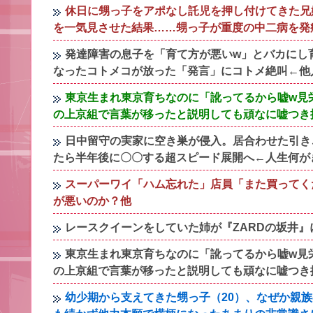
休日に甥っ子をアポなし託児を押し付けてきた兄
を一気見させた結果……甥っ子が重度の中二病を発
発達障害の息子を「育て方が悪いw」とバカにし
なったコトメコが放った「発言」にコトメ絶叫←他
東京生まれ東京育ちなのに「訛ってるから嘘w見
の上京組で言葉が移ったと説明しても頑なに嘘つき
日中留守の実家に空き巣が侵入。居合わせた引き
たら半年後に〇〇する超スピード展開へ←人生何が
スーパーワイ「ハム忘れた」店員「また買ってく
が悪いのか？他
レースクイーンをしていた姉が『ZARDの坂井
東京生まれ東京育ちなのに「訛ってるから嘘w見
の上京組で言葉が移ったと説明しても頑なに嘘つき
幼少期から支えてきた甥っ子（20）、なぜか親