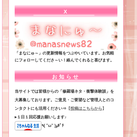
X
「まなにゅ～」の更新情報をつぶやいています。お気軽
にフォローしてくださ～い！絡んでくれると喜びます。
お知らせ
当サイトでは皆様からの「修羅場ネタ・衝撃体験談」を
大募集しております。ご意見・ご要望など管理人とのコ
ンタクトにも活用ください⇒
【
投稿はこちらから
】
▸１日１回応援お願いします♪
٩( ''ω'' )وﾎﾟﾁ