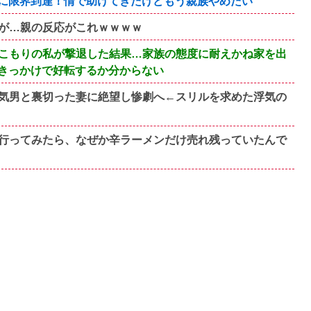
に限界到達！情で助けてきたけどもう親族やめたい
が…親の反応がこれｗｗｗｗ
こもりの私が撃退した結果…家族の態度に耐えかね家を出
きっかけで好転するか分からない
気男と裏切った妻に絶望し惨劇へ←スリルを求めた浮気の
行ってみたら、なぜか辛ラーメンだけ売れ残っていたんで