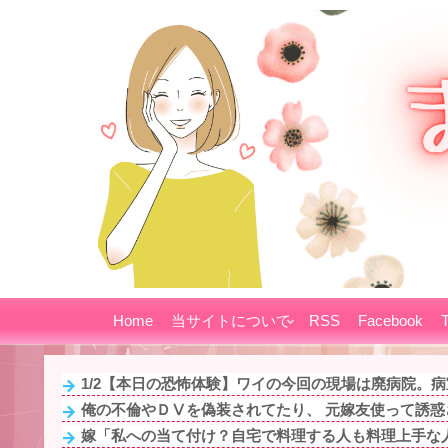
Home
当サイトについて
RSS
Facebook
T
1/2【本日の恐怖体験】ワイの今回の現場は廃病院。病室
俺の不倫やＤⅤを偽装されてたり、 元嫁友使って誘惑さ
嫁「私への当て付け？自宅で料理する人も料理上手な人