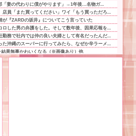
那「妻の代わりに僕がやります」→1年後…名物ガ...
店員「また買ってください」ワイ「もう買っただろ...
姉が『ZARDの坂井』についてこう言っていた
ロした男の弁護をした。そして数年後、因果応報を...
勤務で社内では仲の良い夫婦として有名だったんだ...
た沖縄のスーパーに行ってみたら、なぜか辛ラーメ...
した結果無事かわいくなる（※画像あり）他
て、多分同じ話を何回もループしてるよね
金持ちなのになんかあんまり「羨ましい」と感じな...
は結婚の意味がないと言われ離婚の危機。同居は嫌...
い事故動画、謎にバイク批判派が湧いてきて終わる...