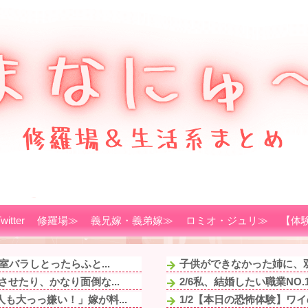
witter
修羅場≫
義兄嫁・義弟嫁≫
ロミオ・ジュリ≫
【体
バラしとったらふと...
子供ができなかった姉に、双
せたり、かなり面倒な...
2/6私、結婚したい職業NO
も大っっ嫌い！」嫁が料...
1/2【本日の恐怖体験】ワ