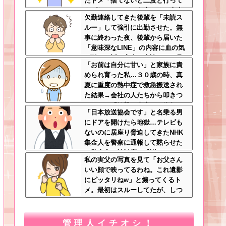
たトメ「捨てないと二度と行って
あげない！」←もう来なくて大丈
欠勤連絡してきた後輩を「未読ス
夫ですｗ
ルー」して強引に出勤させた。無
事に終わった夜、後輩から届いた
「意味深なLINE」の内容に血の気
が引いた話←完全に未読スルー見
「お前は自分に甘い」と家族に責
抜かれてて草
められ育った私…３０歳の時、真
夏に重度の熱中症で救急搬送され
た結果→会社の人たちから叩きつ
けられた「衝撃の事実」に絶句
「日本放送協会です」と名乗る男
にドアを開けたら地獄…テレビも
ないのに居座り脅迫してきたNHK
集金人を警察に通報して黙らせた
←警察官の神対応に感謝しかない
私の実父の写真を見て「お父さん
いい顔で映ってるわね。これ遺影
にピッタリねw」と煽ってくるト
メ。最初はスルーしてたが、しつ
こいのでスマホのカメラをトメに
向けて同じ手で反撃したったｗｗ
ｗ
管理人イチオシ！