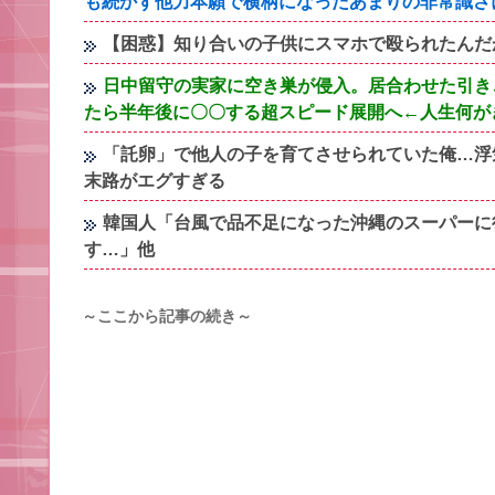
も続かず他力本願で横柄になったあまりの非常識さ
【困惑】知り合いの子供にスマホで殴られたんだ
日中留守の実家に空き巣が侵入。居合わせた引き
たら半年後に〇〇する超スピード展開へ←人生何が
「託卵」で他人の子を育てさせられていた俺…浮
末路がエグすぎる
韓国人「台風で品不足になった沖縄のスーパーに
す…」他
～ここから記事の続き～