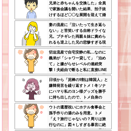
兄弟と赤ちゃんを交換した」全員
で家族会議を開いた結果、拍子抜
けするほど〇〇な展開を迎えて婚
約者呆然←家族の絆が深すぎて修
妻の流産に「泣いたって生き返ら
羅場にならんかった
ない」と苦笑いする自称ドライな
兄。ブチギレた両親＆妹に責めら
れるも逆上した兄の悲惨すぎる現
在←淡々としてるんじゃなくて単
切迫流産で自宅安静の私…なのに
なる冷血漢
義弟が「シャワー貸して」「泊め
て」と嫌がらせレベルの連続突
撃！夫経由で断ると私に直接LINE
してきて絶句←大人しく自宅の風
日頃から「泥棒の9割は韓国人」と
呂に入れよ
嫌韓発言を繰り返すトメ！冬ソナ
にハマり私のヨン様グッズを勝手
に持ち出したので、トメ自身の
「あの自論」で撃退したったｗｗ
ウトの還暦祝いにホテル食事会と
←矛盾だらけのトメにブーメラン
孫手作りの湯のみを用意。トメ
刺さりまくり
「え？旅行じゃないの？周りは旅
行なのに」図々しすぎる暴言に絶
句←孫の気持ちを無下にする最低