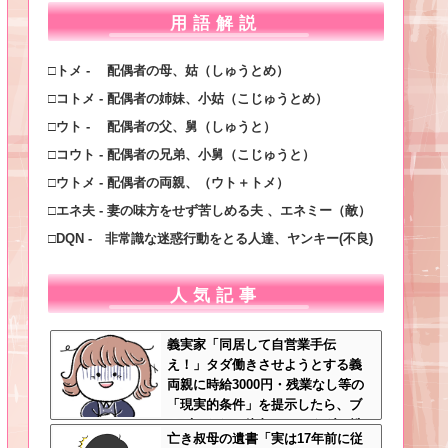
用語解説
□トメ - 配偶者の母、姑（しゅうとめ）
□コトメ - 配偶者の姉妹、小姑（こじゅうとめ）
□ウト - 配偶者の父、舅（しゅうと）
□コウト - 配偶者の兄弟、小舅（こじゅうと）
□ウトメ - 配偶者の両親、（ウト＋トメ）
□エネ夫 - 妻の味方をせず苦しめる夫 、エネミー（敵）
□DQN - 非常識な迷惑行動をとる人達、ヤンキー(不良)
人気記事
義実家「同居して自営業手伝
え！」タダ働きさせようとする義
両親に時給3000円・残業なし等の
「現実的条件」を提示したら、ブ
チギレられて絶句ｗｗ←タダで働
亡き叔母の遺書「実は17年前に従
く嫁がいるわけないだろ