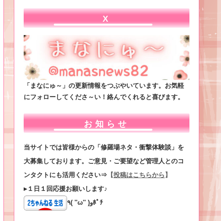
X
「まなにゅ～」の更新情報をつぶやいています。お気軽
にフォローしてくださ～い！絡んでくれると喜びます。
お知らせ
当サイトでは皆様からの「修羅場ネタ・衝撃体験談」を
大募集しております。ご意見・ご要望など管理人とのコ
ンタクトにも活用ください⇒
【
投稿はこちらから
】
▸１日１回応援お願いします♪
٩( ''ω'' )وﾎﾟﾁ