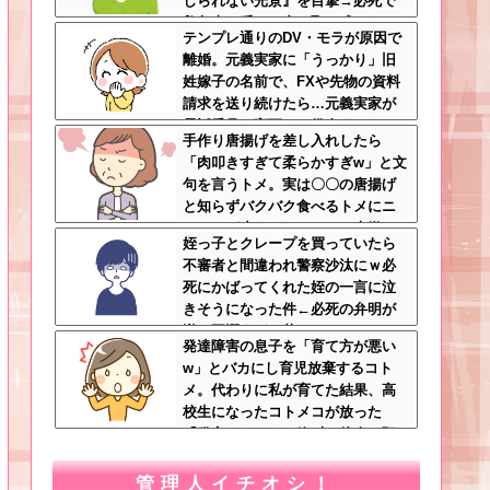
じられない光景』を目撃→必死で
救急車を呼ぶも犬と取り残され
テンプレ通りのDV・モラが原因で
て・・・
離婚。元義実家に「うっかり」旧
姓嫁子の名前で、FXや先物の資料
請求を送り続けたら…元義実家が
電話番号を変更し、借金まみれに
手作り唐揚げを差し入れしたら
なっていた話ｗｗｗｗｗ
「肉叩きすぎて柔らかすぎw」と文
句を言うトメ。実は〇〇の唐揚げ
と知らずバクバク食べるトメにニ
ヤニヤが止まらないｗｗ←大嫌い
姪っ子とクレープを買っていたら
な食材おいしく食べててワロタ
不審者と間違われ警察沙汰にｗ必
死にかばってくれた姪の一言に泣
きそうになった件←必死の弁明が
逆に不憫すぎて草
発達障害の息子を「育て方が悪い
w」とバカにし育児放棄するコト
メ。代わりに私が育てた結果、高
校生になったコトメコが放った
「発言」にコトメ絶叫←他人に預
けっぱなしで親面するな
管理人イチオシ！