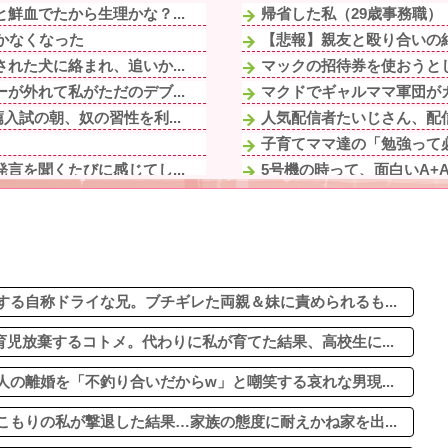
鮮血でたから生理かな？...
帰省した私（29歳事務職）
かなくなった
【悲報】親友と殴り合いの
れた犬に絡まれ、追いか...
マックの招待券を使おうとし
が外れて私がただのデブ...
マクドでギャルママ軍団がガ
試の朝、奴の習性を利...
人気配信者たいじさん、配
子育てママ達の「勉強って必
言を聞くたびに感じてし...
5号機の時って、面白いA+
気がバレたかと思っ...
【悲報】仙台育英の女部員←
の証人"ということが...
普段は足元で寝てるけど、 
2/2【本日の恐怖体験】ワ
米袋』ってビニールです...
日本円、協調介入も米雇用
ゃダメよ。二人目は考え...
る自称ドライな兄。ブチギレた両親＆妹に責められるも...
児放棄するコトメ。代わりに私が育てた結果、高校生に...
の離婚を「不釣り合いだからw」と嘲笑する哀れな男現...
もりの私が撃退した結果…家族の態度に耐えかね家を出...