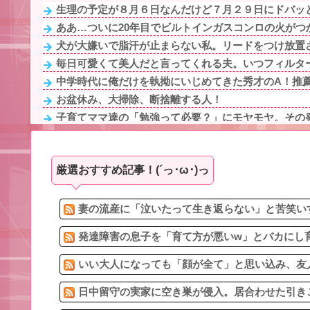
生理の予定が８月６日なんだけど７月２９日にドバッと
ああ…ついに20年目でビルトインガスコンロの火がつ
犬が大嫌いで脂汗が止まらない私。リードをつけ放置さ
毎日可愛くて美人だと言ってくれる夫。いつフィルター
中学時代に俺だけを執拗にいじめてきた秀才のA！推薦入
お盆休み、大掃除、断捨離する人！
子育てママ達の「勉強って必要？」にモヤモヤ。その発
1/5【回る有責カウンター】嫁が離婚届を置いて失踪。浮
【前編】結婚の話が出ている彼女の親戚と母親が"エ〇バ
厳選おすすめ記事！(´っ･ω･)っ
のび太：181人 ナルト：347人
【クズ教師】私「修学旅行の持ち物に書いてある『空の
義母「共働きで子育てなんて大変ねぇ、でも仕事辞めち
妻の流産に「泣いたって生き返らない」と苦笑いす
発達障害の息子を「育て方が悪いw」とバカにし育
いい大人になっても「顔が全て」と思い込み、友人
日中留守の実家に空き巣が侵入。居合わせた引きこ