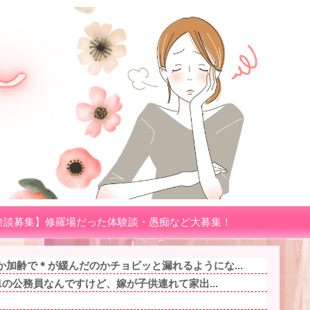
験談募集】修羅場だった体験談・愚痴など大募集！
か加齢で＊が緩んだのかチョビッと漏れるようにな...
.1の公務員なんですけど、嫁が子供連れて家出...