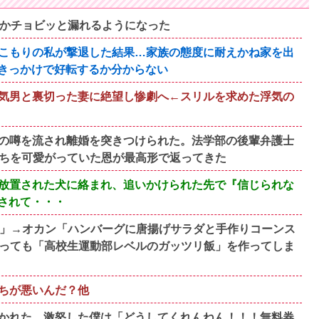
のかチョビッと漏れるようになった
こもりの私が撃退した結果…家族の態度に耐えかね家を出
きっかけで好転するか分からない
気男と裏切った妻に絶望し惨劇へ←スリルを求めた浮気の
の噂を流され離婚を突きつけられた。法学部の後輩弁護士
たちを可愛がっていた恩が最高形で返ってきた
放置された犬に絡まれ、追いかけられた先で『信じられな
されて・・・
い」→オカン「ハンバーグに唐揚げサラダと手作りコーンス
なっても「高校生運動部レベルのガッツリ飯」を作ってしま
ちが悪いんだ？他
かれた。激怒した僕は「どうしてくれんねん！！！無料券