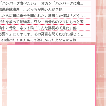
「ハンバーグ食べたい」→オカン「ハンバーグに唐...
結果絶縁濃厚→…どっちが悪いんだ？他
たら店員に番号を聞かれた。激怒した僕は「どうし...
キを放って動物園。ワシ「自分らのママにもっと遊...
信中に号泣…ネット民「こんな姿初めて見た」他
要？」にモヤモヤ。その発言を聞くたびに感じてし...
ART機がたくさんあって楽しかったよなｗｗｗ他
ベンチ入り 強豪校のジャガイモダンサー←ベンチ...
私が悪い夢を見てうなされてたとき 優しくち...
イの今回の現場は廃病院。病室バラしとったらふと...
統計も無効化の流れ他