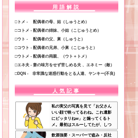
用語解説
□トメ - 配偶者の母、姑（しゅうとめ）
□コトメ - 配偶者の姉妹、小姑（こじゅうとめ）
□ウト - 配偶者の父、舅（しゅうと）
□コウト - 配偶者の兄弟、小舅（こじゅうと）
□ウトメ - 配偶者の両親、（ウト＋トメ）
□エネ夫 - 妻の味方をせず苦しめる夫 、エネミー（敵）
□DQN - 非常識な迷惑行動をとる人達、ヤンキー(不良)
人気記事
私の実父の写真を見て「お父さん
いい顔で映ってるわね。これ遺影
にピッタリねw」と煽ってくるト
メ。最初はスルーしてたが、しつ
こいのでスマホのカメラをトメに
飲酒強要・スーパーで盗み・反社
向けて同じ手で反撃したったｗｗ