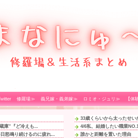
witter
修羅場≫
義兄嫁・義弟嫁≫
ロミオ・ジュリ≫
【体
33歳くらいから太ったせい
庫”『ど冷えも...
4/6私、結婚したい職業NO
怒鳴り続けるのに疲れ...
誰かと距離を置いた理由