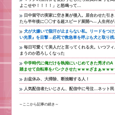
よこせや！！！！」と怒鳴って…
日中留守の実家に空き巣が侵入。居合わせた引き
たら半年後に〇〇する超スピード展開へ←人生何が
犬が大嫌いで脂汗が止まらない私。リードをつけ
い光景』を目撃→必死で救急車を呼ぶも犬と取り残
毎日可愛くて美人だと言ってくれる夫。いつフィ
まうのか恐ろしくなった
中学時代に俺だけを執拗にいじめてきた秀才のA
踏ませて自転車をパンクさせたｗｗｗざまぁｗｗｗ
お盆休み、大掃除、断捨離する人！
人気配信者たいじさん、配信中に号泣…ネット民
～ここから記事の続き～