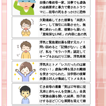
自慢の毒叔母一家。法事でも虚偽
ｗ
の金銭要求と暴力で脅されトラウ
マに…祖母の死をきっかけに恐怖
の親戚と「永久絶縁」を決意←自
欠勤連絡してきた後輩を「未読ス
分の身の安全を最優先にして大正
ルー」して強引に出勤させた。無
解
事に終わった夜、後輩から届いた
「意味深なLINE」の内容に血の気
が引いた話←完全に未読スルー見
浮気と緊急避妊薬を隠す元カノ！
抜かれてて草
問い詰めると「記憶がない」と逃
げ、私を「モラハラ男」認定して
キープ＆おねだり三昧。浮気発覚
後、我慢の限界で他の女性とスピ
浮気夫とトメ「レスだったのは嫁
ード婚した結果ｗｗｗｗｗ
のせい！」虚偽の噂を流され離婚
を突きつけられた。法学部の後輩
弁護士20人が集結してトメ＆夫＆
プリを完全撃破←後輩たちを可愛
亡き叔母の遺書「実は17年前に従
がっていた恩が最高形で返ってき
兄弟と赤ちゃんを交換した」全員
た
で家族会議を開いた結果、拍子抜
けするほど〇〇な展開を迎えて婚
約者呆然←家族の絆が深すぎて修