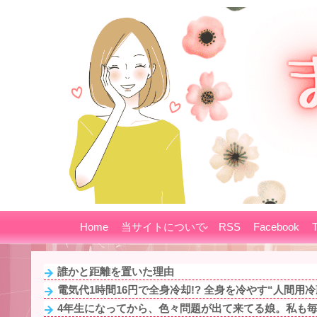
Home
当サイトについて
RSS
Facebook
T
誰かと距離を置いた理由
電気代1時間16円で全身冷却!? 全身を冷やす“人間用冷蔵
4年生になってから、色々問題が出て来てる娘。私も毎日