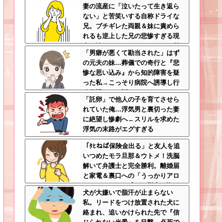
妻の流産に「泣いたって生き返ら
羅場にならんかった
ない」と苦笑いする自称ドライな
兄。ブチギレた両親＆妹に責めら
れるも逆上した兄の悲惨すぎる現
在←淡々としてるんじゃなくて単
「男癖が悪くて勘当された」はず
なる冷血漢
の元夫の妹…葬儀での奇行と『悲
惨な思い込み』から知的障害を疑
った私→こっそり病院へ誘導し行
政保護させた話
「託卵」で他人の子を育てさせら
れていた俺…浮気男と裏切った妻
に絶望し惨劇へ←スリルを求めた
浮気の末路がエグすぎる
「ﾀﾋねば保険金出る」と友人を追
いつめたモラ旦那＆ウトメ！洗脳
解いて弁護士と完全勝利。離婚届
と家電＆裏口への「うっかりアロ
ンアルファ」を残して脱出←悔し
犬が大嫌いで脂汗が止まらない
泣きしながらやることがエグくて
私。リードをつけ放置された犬に
草
絡まれ、追いかけられた先で『信