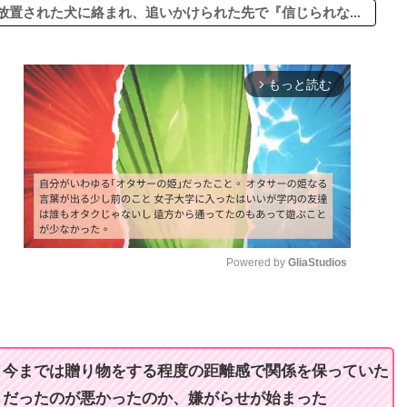
置された犬に絡まれ、追いかけられた先で『信じられな...
もっと読む
arrow_forward_ios
Powered by 
GliaStudios
M
u
t
。今までは贈り物をする程度の距離感で関係を保っていた
e
さだったのが悪かったのか、嫌がらせが始まった