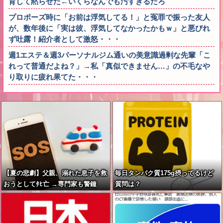
育して黙らせた←いくらなんでも汚すぎるだろ
プロポーズ時に「お前は浮気してる！」と冤罪で振った友人
が、数年後に「実は彼、浮気してなかったかもｗ」と悪びれ
ず吐露！紹介者として激怒・・・
週1エステ＆週3パーソナルジム通いの美意識過剰な先輩「こ
れって普通だよね？」→私「真似できません…」の不毛なや
り取りに疲れ果てた・・・
【夏の悲劇】父親、溺れた息子を救
毎日タンパク質175g摂ってるけど
おうとしてﾀﾋ亡 →専門家も警鐘
質問は？
「救助は二次被害が多い」