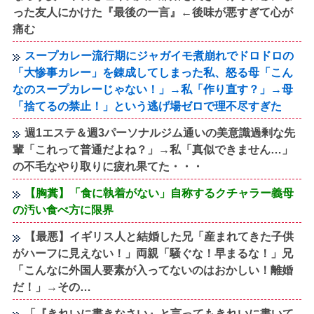
った友人にかけた『最後の一言』←後味が悪すぎて心が
痛む
スープカレー流行期にジャガイモ煮崩れでドロドロの
「大惨事カレー」を錬成してしまった私、怒る母「こん
なのスープカレーじゃない！」→私「作り直す？」→母
「捨てるの禁止！」という逃げ場ゼロで理不尽すぎた
週1エステ＆週3パーソナルジム通いの美意識過剰な先
輩「これって普通だよね？」→私「真似できません…」
の不毛なやり取りに疲れ果てた・・・
【胸糞】「食に執着がない」自称するクチャラー義母
の汚い食べ方に限界
【最悪】イギリス人と結婚した兄「産まれてきた子供
がハーフに見えない！」両親「騒ぐな！早まるな！」兄
「こんなに外国人要素が入ってないのはおかしい！離婚
だ！」→その…
「『きれいに書きなさい』と言ってもきれいに書いて