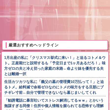
厳選おすすめヘッドライン
1月出産の私に「クリスマス挙式に来い！」と迫るコトメ＆ウ
ト。正産期だと説明するも「予定日まで1ヶ月あるだろ！」味
方ゼロの夫と冷え切った家庭の末路←命より妹を優先する夫
とは離婚一択
生活カツカツな私に「義父の墓の管理費10万払って！」と迫
るトメ。給料減で余裕ゼロなのにトメの味方をする旦那にブ
チギレ寸前←自分で管理できないなら墓じまいしてくれ
「勧誘電話に暴言吐いてストレス解消してるｗｗ」とかいう
無謀すぎる同僚！住所や個人情報を握られてる恐怖すら理解