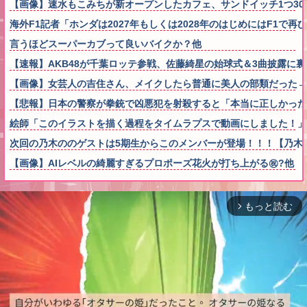
【画像】速水もこみちが新オープンしたカフェ、サンドイッチ1つ3000円
海外F1記者「ホンダは2027年もしくは2028年のはじめにはF1で
言うほどスーパーカブって良いバイクか？他
【速報】AKB48が千葉ロッテ参戦、佐藤綺星の始球式＆3曲披露に
【画像】女芸人の吉住さん、メイクしたら普通に美人の部類だった→ご覧くだ
【悲報】日本の警察が拳銃で凶悪犯を射殺すると「本当に正しかった
絵師「このイラストを描く過程をタイムラプスで動画にしました！」
次回の乃木ののゲストは5期生からこのメンバーが登場！！！【乃木坂
【画像】AIレベルの綺麗すぎるプロポーズ花火が打ち上がる㊗?他
もっと読む
arrow_forward_ios