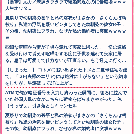
【衝撃】元カノ未練タラタラで結婚間近なのに修羅場ｗｗｗ
人生オワタ...
夏祭りで幼馴染の甚平と私の浴衣がまさかの『さくらんぼ柄
被り』私達の浮気を疑いビンタしてきた幼馴染の彼女R子→
その後、幼馴染にフラれ、なぜか私の婚約者に突撃ｗｗｗｗ
ｗ
些細な喧嘩から妻が子供を連れて実家に帰った。一切の連絡
を受け付けて貰えず喧嘩をする度に子供を連れて実家に帰
る。息子は可愛くて仕方ないが正直辛い。もう迎えに行く…
【しまった…】 コトメに追い出されたトメと二世帯住宅を建
て、「２F(夫婦のエリア)には絶対に上がらない」という約束
をしたが、早速破って2Fに上が...
ATMで俺が暗証番号を入力し終わった瞬間に、後ろに並んで
いた外国人風の女がこちらに荷物をばらまきやがった。俺
（うっぜぇ。引き落としキャンセル...
夏祭りで幼馴染の甚平と私の浴衣がまさかの『さくらんぼ柄
被り』私達の浮気を疑いビンタしてきた幼馴染の彼女R子→
その後、幼馴染にフラれ、なぜか私の婚約者に突撃ｗｗｗ…