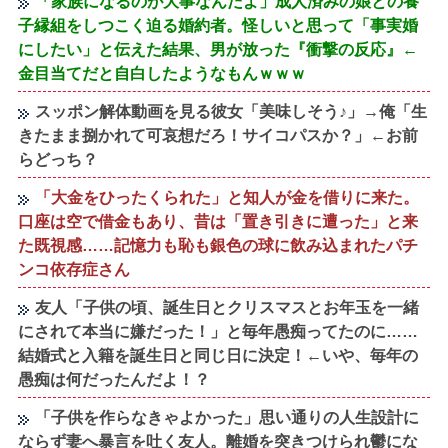
「家族になるのが大事なんだよ」成人済みの娘との養
子縁組をしつこく迫る婚約者。怪しいと思って「事実婚
にしたい」と伝えた結果、男が放った『衝撃の反応』←
金目当てだと自白したようなもんｗｗｗ
スッポン解体動画を見る彼女「美味しそう♪」→俺「生
きたまま捌かれて可哀想だろ！サイコパスか？」←お前
らどっち？
「大金をひったくられた」と知人が金を借りに来た。
口座は空で借金もあり、昔は「置き引きに遭った」と来
た既視感……記憶力も恥も銀色の球に飲み込まれたパチ
ンコ依存症さん
友人「子供の頃、誕生日とクリスマスとお年玉を一緒
にされて本当に嫌だった！」と毎年愚痴ってたのに……
結婚式と入籍を誕生日と同じ日に決定！←いや、毎年の
愚痴は何だったんだよ！？
「子供を作らなきゃよかった」思い通りの人生設計に
ならず妻へ暴言を吐く友人。離婚を突きつけられ鬱にな