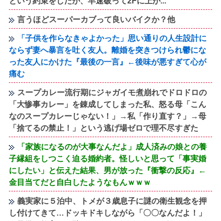
という約束をしたが、早速破って2Fに上が...
言うほどスーパーカブって良いバイクか？他
「子供を作らなきゃよかった」思い通りの人生設計に
ならず妻へ暴言を吐く友人。離婚を突きつけられ鬱にな
った友人にかけた『最後の一言』←後味が悪すぎて心が
痛む
スープカレー流行期にジャガイモ煮崩れでドロドロの
「大惨事カレー」を錬成してしまった私、怒る母「こん
なのスープカレーじゃない！」→私「作り直す？」→母
「捨てるの禁止！」という逃げ場ゼロで理不尽すぎた
「家族になるのが大事なんだよ」成人済みの娘との養
子縁組をしつこく迫る婚約者。怪しいと思って「事実婚
にしたい」と伝えた結果、男が放った『衝撃の反応』←
金目当てだと自白したようなもんｗｗｗ
義実家に５泊中、トメが３歳息子に謎の衛生観念を押
し付けてきて…ドッキドキしながら「〇〇なんだよ！」