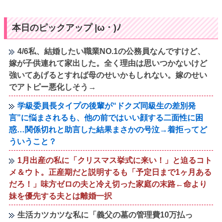
本日のピックアップ |ω・)ﾉ
4/6私、結婚したい職業NO.1の公務員なんですけど、
嫁が子供連れて家出した。全く理由は思いつかないけど
強いてあげるとすれば母のせいかもしれない。嫁のせい
でアトピー悪化しそう→
学級委員長タイプの後輩が“ドクズ同級生の差別発
言”に悩まされるも、他の前ではいい顔する二面性に困
惑…関係切れと助言した結果まさかの号泣→着拒ってど
ういうこと？
1月出産の私に「クリスマス挙式に来い！」と迫るコト
メ＆ウト。正産期だと説明するも「予定日まで1ヶ月ある
だろ！」味方ゼロの夫と冷え切った家庭の末路←命より
妹を優先する夫とは離婚一択
生活カツカツな私に「義父の墓の管理費10万払っ