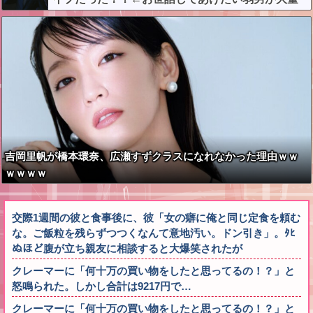
沸きしてしまうw w w w w w w w w
吉岡里帆が橋本環奈、広瀬すずクラスになれなかった理由ｗｗ
ｗｗｗｗ
交際1週間の彼と食事後に、彼「女の癖に俺と同じ定食を頼む
な。ご飯粒を残らずつつくなんて意地汚い。ドン引き」。ﾀﾋ
ぬほど腹が立ち親友に相談すると大爆笑されたが
クレーマーに「何十万の買い物をしたと思ってるの！？」と
怒鳴られた。しかし合計は9217円で…
クレーマーに「何十万の買い物をしたと思ってるの！？」と