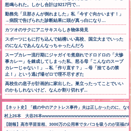
怒鳴られた。しかし合計は9217円で…
勤務先「旦那さんが倒れました」私「今すぐ向かいます！」
→病院で告げられた診断結果に頭が真っ白になり…
カツオのサクにアニサキスらしき物体発見
スポーツにもに打ち込んで結構いい高校、国立大までいった
のになんであんなんなっちゃったんだろ
スープカレー流行期にジャガイモ煮崩れでドロドロの「大惨
事カレー」を錬成してしまった私、怒る母「こんなのスープ
カレーじゃない！」→私「作り直す？」→母「捨てるの禁
止！」という逃げ場ゼロで理不尽すぎた
高校生の息子が計画的に家出した。巣立ったってことでいい
のかもしれないけど、なんか割り切れず...
【ネット史】「鏡の中のアクトレス事件」夫は正しかったのに、なぜ
村上26本 大谷26本wwwwwwwwwwwwwwwwwwwwwwwwwww
【朗報】高市早苗首相、3000万の公用車でタバコを吸うのが至福の