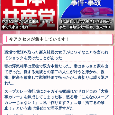
赤旗配達中の共産党市議（７８）、
【広島】廿日市の中学野球部員死亡
車で民家当て逃げ
事故 書類送検の医師、別人のCT
画像で診察した疑い 頭部出血に気
づかなかった可能性
今アクセスが集中しています！
職場で電話を取った新入社員の女子がヒワイなことを言われ
てショックを受けたことがあった
妻の浮気相手は元彼で双方本気だった。妻はさっさと家を出
て行った。愛する元彼との第二の人生が叶うと浮かれ、親
権、財産も放棄して慰謝料まで払ったが... 裏切りは繰り返さ
れた。
スープカレー流行期にジャガイモ煮崩れでドロドロの「大惨
事カレー」を錬成してしまった私、怒る母「こんなのスープ
カレーじゃない！」→私「作り直す？」→母「捨てるの禁
止！」という逃げ場ゼロで理不尽すぎた