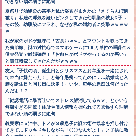
できない頭の弱さに絶句
夏祭りで幼馴染の甚平と私の浴衣がまさかの『さくらんぼ柄
被り』私達の浮気を疑いビンタしてきた幼馴染の彼女R子→
その後、幼馴染にフラれ、なぜか私の婚約者に突撃ｗｗｗｗ
ｗ
我が家のボドゲ趣味に「古臭いｗｗ」とマウントを取ってき
た義弟嫁、謎の対抗心でスマホゲームに100万単位の重課金＆
借金発覚で離婚確定！「お前らがボドゲやってるのが悪い」
と責任転嫁してきたんだがｗｗｗｗ
友人「子供の頃、誕生日とクリスマスとお年玉を一緒にされ
て本当に嫌だった！」と毎年愚痴ってたのに……結婚式と入
籍を誕生日と同じ日に決定！←いや、毎年の愚痴は何だった
んだよ！？
「勧誘電話に暴言吐いてストレス解消してるｗｗ」とかいう
無謀すぎる同僚！住所や個人情報を握られてる恐怖すら理解
できない頭の弱さに絶句
義実家に５泊中、トメが３歳息子に謎の衛生観念を押し付け
てきて…ドッキドキしながら「〇〇なんだよ！」と子供に教