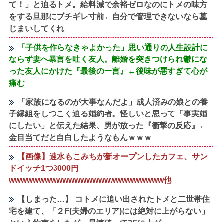
て！」と迫るトメ。給料減で余裕ゼロなのにトメの味方
をする旦那にブチギレ寸前←自分で管理できないなら墓
じまいしてくれ
「子供を作らなきゃよかった」思い通りの人生設計に
ならず妻へ暴言を吐く友人。離婚を突きつけられ鬱にな
った友人にかけた『最後の一言』←後味が悪すぎて心が
痛む
「家族になるのが大事なんだよ」成人済みの娘との養
子縁組をしつこく迫る婚約者。怪しいと思って「事実婚
にしたい」と伝えた結果、男が放った『衝撃の反応』←
金目当てだと自白したようなもんｗｗｗ
【画像】速水もこみちが新オープンしたカフェ、サン
ドイッチ1つ3000円
wwwwwwwwwwwwwwwwwwwwwwwwww他
【しまった…】 コトメに追い出されたトメと二世帯住
宅を建て、「２F(夫婦のエリア)には絶対に上がらない」