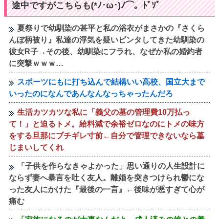
途中ですがこちらも(*ﾉ･ω･)ﾉ⌒。ﾄﾞｿﾞ
夏祭りで幼馴染の甚平と私の浴衣がまさかの『さくら
んぼ柄被り』私達の浮気を疑いビンタしてきた幼馴染の
彼女R子→その後、幼馴染にフラれ、なぜか私の婚約者
に突撃ｗｗｗ…
スポーツにもに打ち込んで結構いい高校、国立大まで
いったのになんであんなんなっちゃったんだろ
生活カツカツな私に「義父の墓の管理費10万払っ
て！」と迫るトメ。給料減で余裕ゼロなのにトメの味方
をする旦那にブチギレ寸前←自分で管理できないなら墓
じまいしてくれ
「子供を作らなきゃよかった」思い通りの人生設計に
ならず妻へ暴言を吐く友人。離婚を突きつけられ鬱にな
った友人にかけた『最後の一言』←後味が悪すぎて心が
痛む