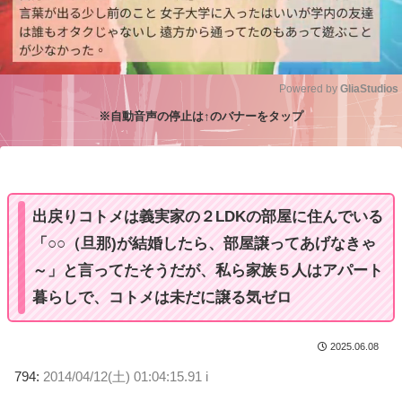
Powered by 
GliaStudios
※自動音声の停止は↑のバナーをタップ
M
u
t
e
出戻りコトメは義実家の２LDKの部屋に住んでいる
「○○（旦那)が結婚したら、部屋譲ってあげなきゃ
～」と言ってたそうだが、私ら家族５人はアパート
暮らしで、コトメは未だに譲る気ゼロ
2025.06.08
794:
2014/04/12(土) 01:04:15.91 i