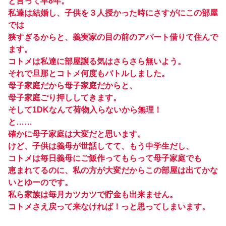
と言って早8年。
私達は結婚し、子供を３人授かった時にさすがにこの部屋
では
狭すぎるからと、義実家の目の前のアパート借りて住んで
ます。
コトメは私達に部屋譲る気はさらさら無いよう。
それで旦那とコトメ何度もバトルしました。
母子家庭だから母子家庭だからと、
母子家庭ごり押ししてきます。
そして1DKなんて荷物入らないから無理！
と……
確かに母子家庭は大変だと思います。
けど、子供は義母が世話してて、もう中学生だし、
コトメは毎日義母にご飯作ってもらって母子家庭でも
恵まれてるのに、私の方が大変だからこの部屋は出てかな
いとゆーのです。
私ら家族は毎月カツカツで貯金も出来ません。
コトメさえ戻って来なければ！っと思ってしまいます。