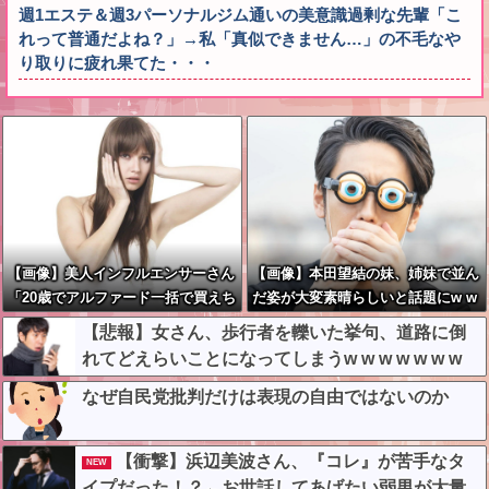
週1エステ＆週3パーソナルジム通いの美意識過剰な先輩「こ
れって普通だよね？」→私「真似できません…」の不毛なや
り取りに疲れ果てた・・・
【画像】美人インフルエンサーさん
【画像】本田望結の妹、姉妹で並ん
「20歳でアルファード一括で買えち
だ姿が大変素晴らしいと話題にw w
ゃう私って素敵」←これってガチな
w w w w w
【悲報】女さん、歩行者を轢いた挙句、道路に倒
ん？それともネタなん？w w w w w
れてどえらいことになってしまうw w w w w w w
w w w w
なぜ自民党批判だけは表現の自由ではないのか
【衝撃】浜辺美波さん、『コレ』が苦手なタ
NEW
イプだった！？←お世話してあげたい弱男が大量