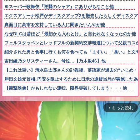
※スーパー歌舞伎『逆襲のシャア』にありがちなこと他
エクスアリーナ松戸がディスクアップ2を撤去したらしくディスクア
真面目に高市を支持している人に聞きたいんやが他
なぜDLCは昔ほど「最初から入れとけ」と言われなくなったのか他
フェルスタッペンとレッドブルの新契約交渉報道について父親ヨスが
紹介された男と食事に行くも何を食べても「まずい」「臭い」と文句
吉田綾乃クリスティーさん、号泣…【乃木坂46】他
【これは重い】清水良太郎さんの訃報後、落語家が過去の“いじめ・
岸田文雄元首相､円安を阻止するために日米の通貨当局が実施した為
【衝撃映像】かもしれない運転、限界突破してしまう・・・他
もっと読む
arrow_forward_ios