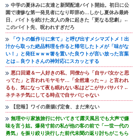
中学の夏休みに友達と新聞配達バイト開始。初日に公
園で凄惨な第一発見者になり即辞め…しかし夏休み最終
日、バイトを続けた友人の身に起きた「更なる悲劇」←
このバイト先、呪われすぎだろ
「ウトの飯作りに来て」と呼び出すメシマズトメ！出
汁から取った絶品料理を作ると帰宅したトメが「味がな
い！」と発狂ｗｗｗ箸を置いた良ウトが言い放った言葉
とは←良ウトさんの神対応にスカッとする
悪口回避＆一人好きの私、同僚から「自サバ女かと思
ってた」と言われモヤモヤ…「全然違った～」と言われ
るも、気になって夜も眠れない私はどこがサバサバ？←
ネチネチ気にしてる時点で自サバじゃない
【悲報】ワイの唐揚げ定食、まだ来ない
無理やり家族旅行に付いてきて露天風呂でも大声で嫌
味を言う姑。爆発寸前の私が他の客の前で「一世一代の
勇気」を振り絞り決行した前代未聞の返り討ちがこちら