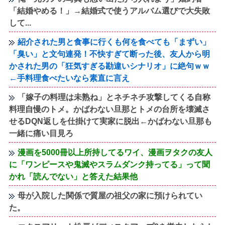
「結婚やめる！」→結婚式で使うアルバム選びで大失敗
して...
紹介された男と食事に行くも何を食べても「まずい」
「臭い」と文句連発！不快すぎて断った後、友人から明
かされた男の「狂気すぎる勘違いシナリオ」に絶句ｗｗ
←手料理食べたいなら素直に言え
「嫁子の料理は未熟ね」とネチネチ攻撃してくる自称
料理自慢のトメ。かばわない旦那とトメの台所を壊滅さ
せるDQN返しを仕掛けて実家に脱出←かばわない旦那も
一緒に痛い目見ろ
漫画を5000冊以上所持してるワイ、漫画ヲタクの友人
に「ワンピースや鬼滅やスラムダンク持ってる」って聞
かれ「読んでない」と答えた結果他
母が入院した関係で質屋の祖父の家に預けられてい
た。