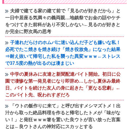
夫婦で建てる家の建て前で「見るのが好きだから」と
一日中居座る気満々の義両親…地鎮祭でお金の話やケチ
をつけてきた前科があり不安しかない←見るのが好きと
か完全に野次馬の思考
子連れだらけのホムパに迷い込んだ子ども嫌いな私！
必死でたこ焼きを焼き続け「焼き役放免」になった結果
⇒耐え抜いて帰宅した私を襲った異変ｗｗｗ←ストレス
で37.5度の熱が出るのは凄まじい
中学の夏休みに友達と新聞配達バイト開始。初日に公
園で凄惨な第一発見者になり即辞め…しかし夏休み最終
日、バイトを続けた友人の身に起きた「更なる悲劇」←
このバイト先、呪われすぎだろ
「ウトの飯作りに来て」と呼び出すメシマズトメ！出
汁から取った絶品料理を作ると帰宅したトメが「味がな
い！」と発狂ｗｗｗ箸を置いた良ウトが言い放った言葉
とは←良ウトさんの神対応にスカッとする