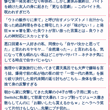
惨な第一発見者になり即辞め…しかし夏休み最終日、バイト
を続けた友人の身に起きた「更なる悲劇」←このバイト先、
呪われすぎだろ
「ウトの飯作りに来て」と呼び出すメシマズトメ！出汁から
取った絶品料理を作ると帰宅したトメが「味がない！」と発
狂ｗｗｗ箸を置いた良ウトが言い放った言葉とは←良ウトさ
んの神対応にスカッとする
悪口回避＆一人好きの私、同僚から「自サバ女かと思って
た」と言われモヤモヤ…「全然違った～」と言われるも、気
になって夜も眠れない私はどこがサバサバ？←ネチネチ気に
してる時点で自サバじゃない
無理やり家族旅行に付いてきて露天風呂でも大声で嫌味を言
う姑。爆発寸前の私が他の客の前で「一世一代の勇気」を振
り絞り決行した前代未聞の返り討ちがこちら←身体を張った
捨て身の反撃すぎる
朝から家に突撃してきた先輩の小4子が甥っ子用に買った
Switchに執着して部屋で大暴れ！コップ割ってジュース撒き
散らしてんのに「お願いしたら貰えるかもｗ」とヘラヘラ笑
って片付けもしない…先輩にブチ切れ...