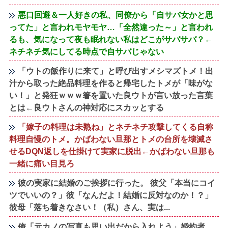
悪口回避＆一人好きの私、同僚から「自サバ女かと思
ってた」と言われモヤモヤ…「全然違った～」と言われ
るも、気になって夜も眠れない私はどこがサバサバ？←
ネチネチ気にしてる時点で自サバじゃない
「ウトの飯作りに来て」と呼び出すメシマズトメ！出
汁から取った絶品料理を作ると帰宅したトメが「味がな
い！」と発狂ｗｗｗ箸を置いた良ウトが言い放った言葉
とは←良ウトさんの神対応にスカッとする
「嫁子の料理は未熟ね」とネチネチ攻撃してくる自称
料理自慢のトメ。かばわない旦那とトメの台所を壊滅さ
せるDQN返しを仕掛けて実家に脱出←かばわない旦那も
一緒に痛い目見ろ
彼の実家に結婚のご挨拶に行った。 彼父「本当にコイ
ツでいいの？」彼「なんだよ！結婚に反対なのか！？」
彼母「落ち着きなさい！（私）さん、実は...
俺「元カノの写真も思い出だから入れよう」婚約者