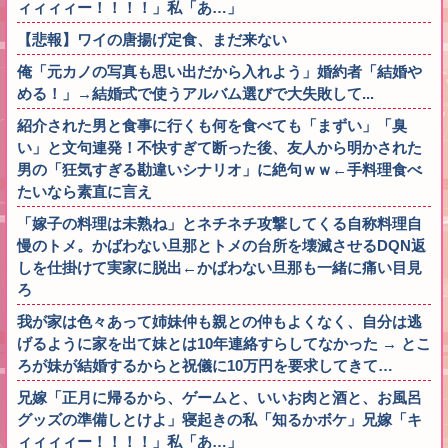
ィィィィー！！！！」私「あ…」
【悲報】ワイの唐揚げ定食、まだ来ない
俺「元カノの写真も思い出だから入れよう」婚約者「結婚や
める！」→結婚式で使うアルバム選びで大失敗して...
紹介された男と食事に行くも何を食べても「まずい」「臭
い」と文句連発！不快すぎて断った後、友人から明かされた
男の「狂気すぎる勘違いシナリオ」に絶句ｗｗ←手料理食べ
たいなら素直に言え
「嫁子の料理は未熟ね」とネチネチ攻撃してくる自称料理自
慢のトメ。かばわない旦那とトメの台所を壊滅させるDQN返
しを仕掛けて実家に脱出←かばわない旦那も一緒に痛い目見
ろ
我が家は色々あって姉妹仲も親との仲もよくなく、自分は逃
げるように家を出て妹とは10年連絡すらしてなかった → とこ
ろが妹が結婚するからと祝儀に10万円を要求してきて…
兄嫁「正月に帰るから、ゲームと、いいお肉と酒と、お風呂
グッズの準備しとけよ」寝起きの私「知るかボケ」兄嫁「キ
ィィィィー！！！！」私「あ…」