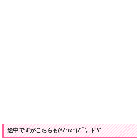
途中ですがこちらも(*ﾉ･ω･)ﾉ⌒。ﾄﾞｿﾞ