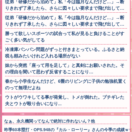
従弟「研修だから泊めて」私「今は臨月なんだけど…」→断
りきれず了承したら、さらに図々しい要求まで飛び出して…
従弟「研修だから泊めて」私「今は臨月なんだけど…」→断
りきれず了承したら、さらに図々しい要求まで飛び出して…
勝って欲しいスポーツの試合って私が見ると負けることがす
ごく多い気がしてる
冷凍庫パンパン問題がずっと付きまとっている。ふるさと納
税も頼みたいけれど入れる場所がない
妹から突然「座って用を足して」と真剣にお願いされた。そ
の理由を聞いて思わず反省することになり…
春から小学生なんだけど、6畳のリビングに子供の勉強机置く
のって無理だよね
ウトがウワキしてる事が発覚し、トメが倒れた。ブチギレた
夫とウトが殴り合いになり...
なぁ、永久機関ってなんで絶対に作れないん？他
昨季60本塁打・OPS.948の『カル・ローリー』さんの今季の成績