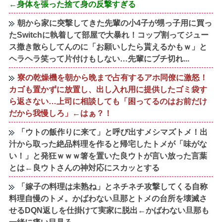
←身体を張った捨て身の反撃すぎる
朝から家に突撃してきた先輩の小4子が甥っ子用に買っ
たSwitchに執着して部屋で大暴れ！コップ割ってジュー
ス撒き散らしてんのに「お願いしたら貰えるかもｗ」と
ヘラヘラ笑って片付けもしない…先輩にブチ切れ...
寮の乾燥機を朝から晩まで占有するアホ同僚に激怒！
カゴも置かずに放置し、出し入れ用に提供したゴミ袋す
ら返さない…上司に相談しても「困ってるのはお前だけ
だから我慢しろ」←はぁ？！
「ウトの飯作りに来て」と呼び出すメシマズトメ！出
汁から取った絶品料理を作ると帰宅したトメが「味がな
い！」と発狂ｗｗｗ箸を置いた良ウトが言い放った言葉
とは←良ウトさんの神対応にスカッとする
「嫁子の料理は未熟ね」とネチネチ攻撃してくる自称
料理自慢のトメ。かばわない旦那とトメの台所を壊滅さ
せるDQN返しを仕掛けて実家に脱出←かばわない旦那も