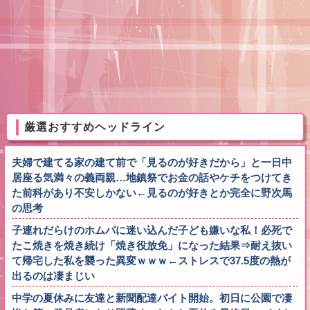
厳選おすすめヘッドライン
夫婦で建てる家の建て前で「見るのが好きだから」と一日中
居座る気満々の義両親…地鎮祭でお金の話やケチをつけてき
た前科があり不安しかない←見るのが好きとか完全に野次馬
の思考
子連れだらけのホムパに迷い込んだ子ども嫌いな私！必死で
たこ焼きを焼き続け「焼き役放免」になった結果⇒耐え抜い
て帰宅した私を襲った異変ｗｗｗ←ストレスで37.5度の熱が
出るのは凄まじい
中学の夏休みに友達と新聞配達バイト開始。初日に公園で凄