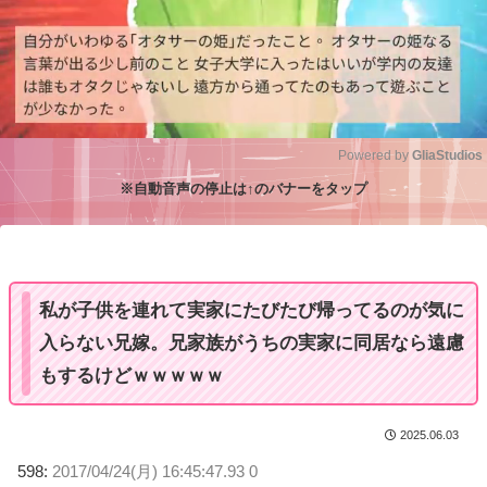
Powered by 
GliaStudios
※自動音声の停止は↑のバナーをタップ
M
u
t
e
私が子供を連れて実家にたびたび帰ってるのが気に
入らない兄嫁。兄家族がうちの実家に同居なら遠慮
もするけどｗｗｗｗｗ
2025.06.03
598:
2017/04/24(月) 16:45:47.93 0