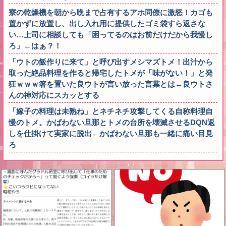
寮の乾燥機を朝から晩まで占有するアホ同僚に激怒！カゴも
置かずに放置し、出し入れ用に提供したゴミ袋すら返さな
い…上司に相談しても「困ってるのはお前だけだから我慢し
ろ」←はぁ？！
「ウトの飯作りに来て」と呼び出すメシマズトメ！出汁から
取った絶品料理を作ると帰宅したトメが「味がない！」と発
狂ｗｗｗ箸を置いた良ウトが言い放った言葉とは←良ウトさ
んの神対応にスカッとする
「嫁子の料理は未熟ね」とネチネチ攻撃してくる自称料理自
慢のトメ。かばわない旦那とトメの台所を壊滅させるDQN返
しを仕掛けて実家に脱出←かばわない旦那も一緒に痛い目見
ろ