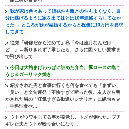
一緒に痛い目見ろ
我が家は色々あって姉妹仲も親との仲もよくなく、自
分は逃げるように家を出て妹とは10年連絡すらしてなか
った → ところが妹が結婚するからと祝儀に10万円を要求
してきて…
従弟「研修だから泊めて」私「今は臨月なんだけ
ど…」→断りきれず了承したら、さらに図々しい要求ま
で飛び出して…
今日は大館まげわっぱに詰めた弁当。豚ロースの塩こ
うじ＆ガーリック焼き
紹介された男と食事に行くも何を食べても「まずい」
「臭い」と文句連発！不快すぎて断った後、友人から明
かされた男の「狂気すぎる勘違いシナリオ」に絶句ｗｗ
←手料理食べ…
ウトがウワキしてる事が発覚し、トメが倒れた。ブチ
ギレた夫とウトが殴り合いになり...