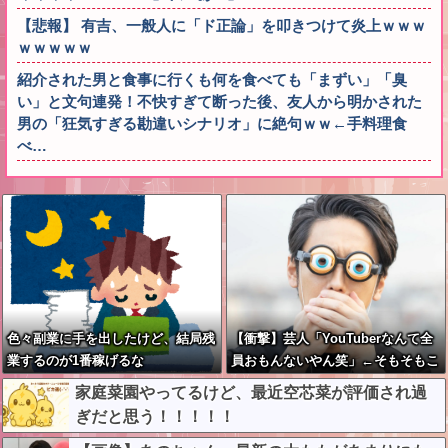
【悲報】 有吉、一般人に「ド正論」を叩きつけて炎上ｗｗｗ
ｗｗｗｗｗ
紹介された男と食事に行くも何を食べても「まずい」「臭
い」と文句連発！不快すぎて断った後、友人から明かされた
男の「狂気すぎる勘違いシナリオ」に絶句ｗｗ←手料理食
べ…
色々副業に手を出したけど、結局残
【衝撃】芸人「YouTuberなんて全
業するのが1番稼げるな
員おもんないやん笑」←そもそもこ
れが始まりなんだと思うんだがどう
家庭菜園やってるけど、最近空芯菜が評価され過
思う？？？？？
ぎだと思う！！！！！