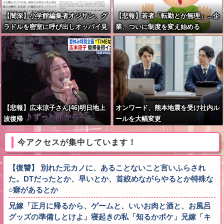
【闇深】小学館編集者オジサン、グ
【悲報】若者「転勤とか無理」→企
ラドルを密室に呼び出しオッパイ見
業、ついに制度を変え始める
せろと強要し脱がせるｗｗｗｗ
【悲報】広末涼子さん(46)明日地上
オンワード、熊本地震を受け社内ル
波復帰
ールを大幅変更
今アクセスが集中しています！
【復讐】 別れた元カノに、あることないこと言いふらされ
た。DTだったとか、早いとか、首絞めながらやるとか特殊な
○癖があるとか
兄嫁「正月に帰るから、ゲームと、いいお肉と酒と、お風呂
グッズの準備しとけよ」寝起きの私「知るかボケ」兄嫁「キ